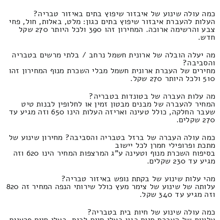
כמה עולה שינוע של איבזור שיפוץ בתים באיזור טבריה?
העלות להעברת איבזור שיפוץ בתים כגון: מלט, באלות, חול, פחי
צבע והרשימה ארוכה. המחירון זהו 390 ולכל היותר 270 שקל
חדש.
מה יעלה הובלה של ארונית חשמל נרחב / בלתי מרשים בטבריה
והסביבה?
מחירים של העברת ארונית חשמל מבלי השכרת מנוף המחירון זהו
510 ולכל היותר 270 שקל.
מה עלות העברה של בטונדות בטבריה?
המחיר להעברה של מבנים מבטון זמין או לחלופין לבנות טיט
שעבר החלקה, כולל טעינה ואריזה העלות הינו 650 וזה מגיע עד
270 שקלים.
כמה עולה העברה של ברזל בטבריה והסביבה? מחירון שינוע של
מתכת ופרופילי חמרן לכל יישוב
בסיפוח השכרת מנוף וטעינה ע"ג המרצפות המחיר הינו 620 וזה
מגיע עד 230 שקלים.
מהי עלות שינוע של בקתת נופש באיזור טבריה?
עלותה של שינוע של צימר מעץ כולל שירותי הנפה המחיר זה 820
וזה מגיע עד 340 שקל.
כמה עולה שינוע של חיות בית בטבריה?
עלויות של העברת חיות כגון בעלי חיים לבית, בעלי חיים פראיים,