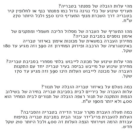
מהי עלות הובלה של פסנתר בטבריה?
תעריף שינוע של כלי נגינה גדול כמו פסנתר כנף או לחלופין קיר
בטבריה דרך השכרת מנוף התעריף הינו 550 ולכל היותר 270
ש"ח.
מהו התעריף של העברה של מסלול הליכה חשמלי ומתקנים של
אימון נוספים בסביבת טבריה?
מחירון העברה במשאית של מכונות אימון באיזור טבריה
באינטגרציה של הרכבה ופירוק המחירון זה 390 וזה מגיע עד 180
שקל.
מהי עלות שינוע של מכונה לייבוש בלתי מסחרי בסביבת טבריה?
מחירון שינוע של מייבש כביסה בעיר טבריה יחד עם התקנות
העברה של מכונה לייבוש העלות הינו 390 וזה מגיע עד 170
שקל.
כמה נשלם על באיזור טבריה הובלה של תנור?
עלות העברה של כיריים לבית בסביבת טבריה בחירה של בשילוב
הנפות והתקנה של תנור רצפה הובלה של תנורים לבית המחיר הוא
400 ולא יותר מ190 ש"ח.
כמה תעלה העברת מקרר עבור הדירה בטבריה והסביבה?
העלות להעברת פריג'ידר עבור הבית בסביבת טבריה בסיפוח
עבודת הרמה ושירותי הנפה העלות זה 400 ולכל היותר 210 שקל
חדש.