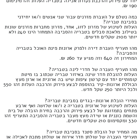
יחד עם פירוק והרכבת נקודת אכילה בטבריה העלות זהו מינימום
190 ₪.
כמה נשלם על העברת מזרנים עבור שני אנשים ו/או יחידני
בסביבת טבריה?
העלות לשינוע של מזרון לזוג, אחד, מזרון מחברות מזרנים שונות
בשילוב מלאכת סבלים בטבריה והסביבה התמחור הינו 240 ולא
יותר מ210 שקלים חדשים.
מהו תעריף העברת דירה ולפרק ארונות פינת האוכל בטבריה
והסביבה?
המחירון זה 640 וזה מגיע עד 260 ₪.
מהו תעריף העברה של חדרי לינה בטבריה?
העלות להובלת חדר שינה באיזור טבריה שכתוב בו מיטת
קומותיים יחד עם קרטון ציפות שיש בה ארונית או ארון מעץ
הכוללת ארונות-קיר בהוספת לבצע פירוק והרכבה העלות זהו 550
ולכל היותר 250 שקל חדש.
מחירי הובלת ארונות-בגדים בסביבת טבריה?
העלות לשינוע של ארונית בטבריה 2 ו/או שלושה ואף ארבע
פתחים בתמזוגת של לבצע פירוק והרכבה בחירת הובלה של בית
והשמת כוננית או שידה מעץ מעבר בטבריה והסביבה התעריף זהו
330 ומקסימום 210 שקלים חדשים.
מה המחיר של הובלת סטנד בסביבת טבריה?
תעריפי העברה של שולחן חדר אירוח או שולחן מתכת לאכילה או