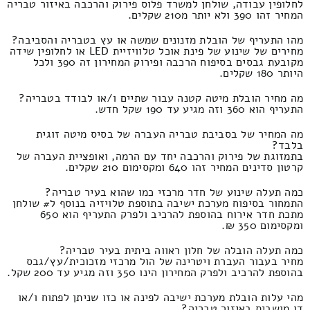
לחלופין עבודה, שולחן למשרד פלוס פירוק והרכבה באיזור טבריה
המחיר זהו 390 ולא יותר מ210 שקלים.
מהו התעריף של הובלת מזנונים שמשה או עץ בטבריה והסביבה?
מחירים של שינוע של פינת אוכל טלוויזיית LED או לחלופין שידה
מקובעת גבסים בסיפוח הרכבה ופירוק המחירון זה 390 ולכל
היותר 180 שקלים.
מה מחיר הובלת מיטה קטנה עבור שתיים ו/או לבודד בטבריה?
התעריף הוא 360 וזה מגיע עד 190 שקל חדש.
מה המחיר של בסביבת טבריה העברה של בסיס מיטה זוגית
בלבד?
בתמזוגת של פירוק והרכבה יחד עם הרמה, ואופציית העברה של
קרטון סדינים המחיר זהו 640 ומקסימום 210 שקלים.
כמה תעלה שינוע של חדר מרכזי כמו שהוא בעיר טבריה?
התמחור בסיפוח מערכת ישיבה בתוספת טלויזיה בנוסף ל# שולחן
מתכת חדר אירוח בהוספת להרכיב ולפרק התעריף הוא 650
ומקסימום 350 ₪.
כמה תעלה הובלה של חלון ראווה ביתית בעיר טבריה?
מחיר בעבור העברת ויטרינה של הול מרכזי מזכוכית/עץ/גבס
בהוספת להרכיב ולפרק המחירון הינו 350 וזה מגיע עד 200 שקל.
מהי עלות הובלת מערכת ישיבה לפינה או כזו שניתן לפתוח ו/או
דו מושבית באיזור טבריה?