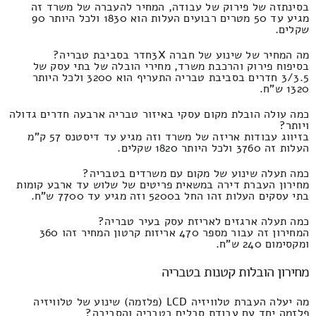
בסינתזה של פירוק של עבודה, המחיר להעברה של משרד זה
מגיע עד 50 מטרים רבועים העלות הוא 1830 ולכל היותר 90
שקלים.
מה המחיר של שינוע של חברה 3Xחדר בסביבת טבריה?
בסיפוח פירוק והרכבת משרד, מחירי הובלה של בתי עסק של
3/3.5 חדרים בסביבת טבריה התעריף הוא 3200 ולכל היותר
1320 ש"ח.
כמה עולה הובלת מקום עסקי באיזור טבריה ארבעה חדרים גדולה
ויותר?
בזיווג עבודות אריזה של משרד וזה מגיע עד דיסטנס 57 ק"מ
העלות זה 3760 ולכל היותר 1820 שקלים.
כמה תעלה שינוע של מקום עם משרדים בטבריה?
מחירון העברת דירה במשאית פריטים של שלוש עד ארבע קומות
בתי עסקים העלות זהו החל ב5200 וזה מגיע עד 7700 ש"ח.
כמה תעלה ארגזים לאריזת עסק בעיר טבריה?
המחירון זה עבור מספר 470 אריזות קרטון המחיר זהו 360
ומקסימום 240 ש"ח.
מחירון הובלות קטנות בטבריה
מה יעלה העברת טלוויזיה LCD (פלזמה) שינוע של טלוויזיה
פלזמה יחד עם עבודת סבלים בטבריה והסביבה?