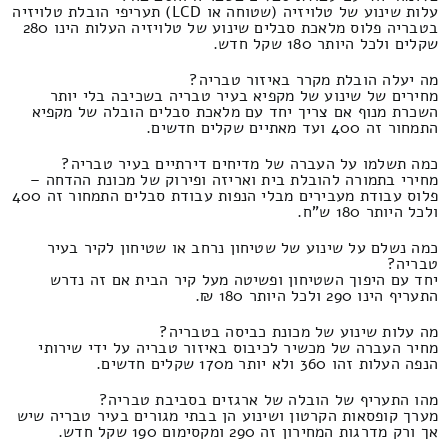
עלות שינוע של טלויזיה (שטוחה או LCD) תעריפי הובלת טלויזיה
בטבריה פלוס מלאכת סבלים שינוע של טלויזיה העלות הינו 280
שקלים ולכל היותר 180 שקל חדש.
מה יעלה הובלת מקרר באיזור טבריה?
מחירים של שינוע של מקפיא בעיר טבריה בשכיבה בלי יותר
השכרת מנוף אם צריך יחד עם מלאכת סבלים הובלה של מקפיא
התמחור זה 400 ועד מאתיים שקלים חדשים.
כמה תשלמו על העברה של מדיחים דירתיים בעיר טבריה?
מחירי בתמורה להובלת בית ואריזה ופירוק של מכונת ההדחה –
פלוס עבודת מעבירים מבלי הנפות עבודת סבלים התמחור זה 400
ולכל היותר 180 ש"ח.
כמה נשלם על שינוע של שטיחון נרחב או שטיחון לקיר בעיר
טבריה?
יחד עם היפוך השטיחון ופשיטה מעל קיר הבית אם זה נדרש
התעריף הינו 290 ולכל היותר 180 ₪.
מה עלות שינוע של מכונת כביסה בטבריה?
מחיר העברה של מכשיר לכיבוס באיזור טבריה על ידי שירותי
הנפה העלות זהו 360 ולא יותר מ170 שקלים חדשים.
מהו התעריף של הובלה של ארגזים בסביבת טבריה?
מערך קופסאות הקרטון ושינוע הן בבתי מגורים בעיר טבריה שיש
אך ורק מדרגות המחירון זה 290 ומקסימום 190 שקל חדש.