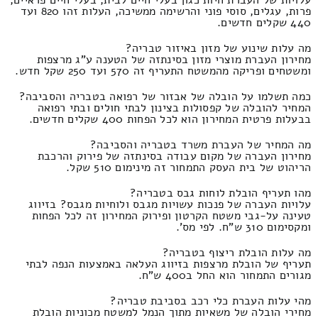
פרות, עגלים, סוסי פוני והרשימה ממשיכה, העלות זהו 820 ועד
440 שקלים חדשים.
מה עלות שינוע של מזון באיזור טבריה?
מחירון העברת מוצרי מזון בסינתזה של הטענה ע"ג מרצפות
ומשטחים ופריקה מהמשטח התעריף זה 570 ועד 250 שקל חדש.
כמה תשלמו על הובלה של אבזור של רפואה בטבריה והסביבה?
המחיר להובלה של קפסולות בצינון לבתי חולים ובתי רפואה
בבעלות פרטית המחירון הוא לכל הפחות 400 שקלים חדשים.
מה המחיר של העברת משרד בטבריה והסביבה?
מחירון העברה של מקום עבודה בסינתזה של פירוק והרכבת
הריהוט של בית העסק התמחור זה מינימום 510 שקל.
מהו תעריף הובלת לוחות גבס בטבריה?
עלויות העברה של פנכות עשויות מגבס ולוחיות מגבס? בזיווג
טעינה על-גבי משטח הקרטון ופירוק המחירון זה לכל הפחות
ומקסימום 310 ש"ח. לפי מס'.
מה עלות הובלת ריצוף בטבריה?
תעריף של הובלת מרצפות בזיווג העלאה באמצעות הנפה לבתי
מגורים התמחור הוא החל ב400 ש"ח.
מהי עלות העברת כלי רכב בסביבת טבריה?
מחירי הובלה של משאיות מתוך הנמל למשטח מכוניות הובלת