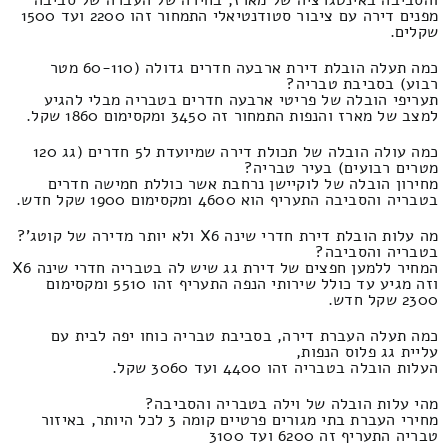
מפנים דירה עם ציבור סטודנטיאלי התמחור זהו 2200 ועד 1500
שקלים.
כמה תעלה הובלת דירת ארבעה חדרים גדולה (60-110 מטר
רבוע) בסביבת טבריה?
תעריפי הובלה של פריטי ארבעה חדרים בטבריה מבלי להגיע
למצב של מארז והנפות התמחור זה 3450 ומקסימום 1860 שקל.
כמה עולה הובלה של תכולת דירה שמיועדת ל5 חדרים (גג 120
מטרים רבועים) בעיר טבריה?
מחירון הובלה של לוקיישן נרחבת אשר כוללת חמישה חדרים
בטבריה והסביבה התעריף הוא 4600 ומקסימום 1900 שקל חדש.
מה עלות הובלת דירת חדרי שינה X6 ולא יותר מדירה של קוטג'?
בטבריה והסביבה?
המחיר ללמען חפצים של דירת גג שיש לה בטבריה חדרי שינה X6
וזה מגיע עד כולל שירותי הנפה התעריף זהו 5510 ומקסימום
2300 שקל חדש.
כמה תעלה העברת דירה, בסביבת טבריה כוחו יפה לבית עם
עליית גג פלוס הנפות,
העלות הובלה בטבריה זהו 4400 ועד 3060 שקל.
מהי עלות הובלה של וילה בטבריה והסביבה?
מחירי העברת בתי מגורים פרטיים קומה 3 לכל היותר, באיזור
טבריה התעריף זה 6200 ועד 3100