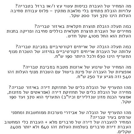
מה המחיר של העברת כניסות עשוי עץ ו/או ברזל בטבריה?
עלויות הובלת פתחים בלי מלאכת מתקין – פלוס עבודת סחיבה
העלות הינו 370 ועד 200 שקל.
כמה תעלה הובלת תוצרת חקלאית באיזור טבריה?
מחירים של העברת תוצרת חקלאית כוללים סחיבה ופריקה בחנות
העלות הוא החל מ410 שקל חדש.
כמה תעלה הובלה של אריחים דקורטיביים בסביבת טבריה?
עלותה של העברת אריחים דקורטיביים במיזוג של השכרת מנוף
התעריף הינו 630 ולכל היותר 190 ש"ח.
מה המחיר של שינוע של ארונות מטבח בסביבת טבריה?
אופציות של העברה של פינת בישול עם השכרת מנוף העלות זהו
540 וזה מגיע עד 250 ש"ח.
מהו התעריף של הובלת כלים של תחזוקת דירה באיזור טבריה?
מחירה של הובלת כלים של תחזוקת דירה (אפראטים של מזונות,
אמצעי הכנת מזון שנדלירים וכיו"ב) התעריף הוא 370 ועד 190
שקל.
מהו התעריף של הובלה של אביזרי מערכות ממוחשבות ומחסני
שרתים בעיר טבריה?
המחיר להעברה של דירה של סרברים מלא + העברת כלי המחשוב
העברת דירת סרברים בשלמות העלות זהו 640 ולא יותר מ240
שקלים.