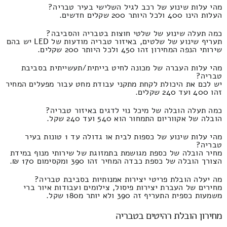
מהי עלות שינוע של רכב לגיל השלישי בעיר טבריה?
העלות הינו 400 ולכל היותר 200 שקלים חדשים.
כמה תעלה שינוע של שלטי חוצות בטבריה והסביבה?
תעריף שינוע של שלטים, באיזור טבריה מודעות של LED יש בהם
שירותי הנפה המחירון זהו 450 ולכל היותר 200 שקלים.
מהי עלות העברה של מכונה לחיט בייתית/תעשייתית בסביבת
טבריה?
יש לכם את היכולת לקחת מתקני עבודת מחט עבור מפעלים המחיר
זהו 400 ועד 240 שקלים.
כמה תעלה הובלה של מיכל נוי לדגים באיזור טבריה?
הובלה של אקווריום התמחור הוא 540 ועד 240 שקל.
מהי עלות שינוע של כספות לבית או גדולה עד 1 טונות בעיר
טבריה?
מחיר הובלה של כספת מגושמת בתמזוגת של שירותי מנוף במידת
הצורך הובלה של כספת כבדה המחיר זהו 390 ומקסימום 170 ₪.
מה יעלה הובלת פריטי יצירות אמנותיות בסביבת טבריה?
מחירים של העברת יצירות פיסול, צילומים ועבודות איור ברי
משמעות כספית התעריף זה 390 ולא יותר מ180 שקל.
מחירון הובלת רהיטים בטבריה