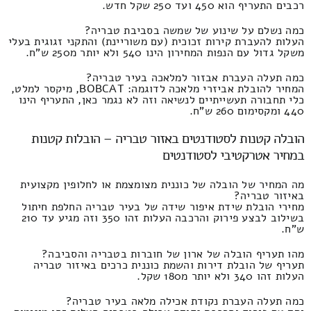
רכבים התעריף הוא 450 ועד 250 שקל חדש.
כמה נשלם על שינוע של שמשה בסביבת טבריה?
העלות להעברת קירות זכוכית (עם משוריינת) והתקני זגוגית בעלי
משקל גדול עם הנפות המחירון הינו 540 ולא יותר מ250 ש"ח.
כמה תעלה העברת אבזור למלאכה בעיר טבריה?
המחיר להובלת אביזרי מלאכה לדוגמה: BOBCAT, מיקסר למלט,
כלי תחבורה תעשייתיים לנשיאה וזה לא נגמר כאן, התעריף הינו
440 ומקסימום 260 ש"ח.
הובלה קטנות לסטודנטים באזור טבריה – הובלות קטנות
במחיר אטרקטיבי לסטודנטים
מה המחיר של הובלה של כוננית מצומצמת או לחלופין מקצועית
באיזור טבריה?
מחירי הובלת שידת איפור שידה של בעיר טבריה החלפת חיתול
בשילוב לבצע פירוק והרכבה העלות זהו 350 וזה מגיע עד 210
ש"ח.
מהו תעריף הובלה של ארון של חוברות בטבריה והסביבה?
תעריף של הובלת דירות והשמת כוננית כרכים באיזור טבריה
העלות זהו 340 ולא יותר מ180 שקל.
כמה תעלה העברת נקודת אכילה מלאה בעיר טבריה?