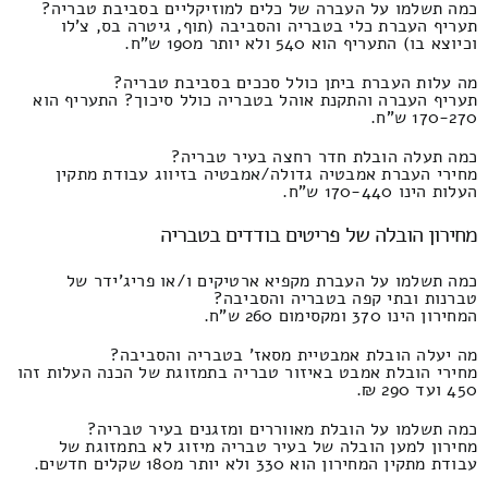
כמה תשלמו על העברה של כלים למוזיקליים בסביבת טבריה?
תעריף העברת כלי בטבריה והסביבה (תוף, גיטרה בס, צ'לו
וכיוצא בו) התעריף הוא 540 ולא יותר מ190 ש"ח.
מה עלות העברת ביתן כולל סככים בסביבת טבריה?
תעריף העברה והתקנת אוהל בטבריה כולל סיכוך? התעריף הוא
170-270 ש"ח.
כמה תעלה הובלת חדר רחצה בעיר טבריה?
מחירי העברת אמבטיה גדולה/אמבטיה בזיווג עבודת מתקין
העלות הינו 170-440 ש"ח.
מחירון הובלה של פריטים בודדים בטבריה
כמה תשלמו על העברת מקפיא ארטיקים ו/או פריג'ידר של
טברנות ובתי קפה בטבריה והסביבה?
המחירון הינו 370 ומקסימום 260 ש"ח.
מה יעלה הובלת אמבטיית מסאז' בטבריה והסביבה?
מחירי הובלת אמבט באיזור טבריה בתמזוגת של הכנה העלות זהו
450 ועד 290 ₪.
כמה תשלמו על הובלת מאווררים ומזגנים בעיר טבריה?
מחירון למען הובלה של בעיר טבריה מיזוג לא בתמזוגת של
עבודת מתקין המחירון הוא 330 ולא יותר מ180 שקלים חדשים.