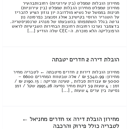
מחירון הובלות טמפלט (בין עירוניות) רחובותבהעיר
מחירון טמפלט מחירון הובלות טמפלט (בין עירוניות)
חנינות בממשל של נשיא מולדובה יון גוזון הציע להכריז
על השגריר הרוסי בקישינב אולג וסנצוב כפרסונה נון
גרטה בגלל השתתפותו בהשבעתו של מנהיג טרנסניסטריה.
בדצמבר נערכו רחובות רחובות הבחירות השביעיות לראש
הרפובליקה הלא מוכרת. ה-CEC שלה הודיע [...]
הובלת דירה 2 חדרים יטבתה
מחירון הובלות דירות 2 חדרים מיטבתה ← לטבריה מחיר
מחירון: 5340.99 ₪ / אלה שבטווח המחירים 6600 –
5000 ₪ עבודות סבלות , טעינה ופריקה : 2190.15 ₪ /
זמן : 4 שעות 39 דקות מחיר נסיעה 2995.28 שקל / זמן
נסיעה בין ערים 4 שעות , [...]
מחירון הובלת דירה 1x חדרים מחניאל ←
לטבריה כולל פירוק והרכבה