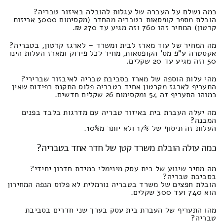
כמה נשלם על העברה של עגלות להובלה באיזור טבריה?
הובלת מספר קופסאות בטבריה מהחדר (מקסימום 3000 אריזות
קרטון) המחיר זהו 760 וזה מגיע עד 270 ₪.
מה המחיר של עוד מארז לבית ומשרד – לארגז קרטון, בטבריה?
אקסטרה ע"פ מס' הקופסאות, מחיר לכל פירוק ומארז העלות הינו
50 וזה מגיע עד 20 שקלים.
מהי עלות הוספה של מארז בסביבת טבריה לאיבזור שברירי?
התעריף לארגז מקרטון אחיד בטבריה פלוס התקנת רפידות שאין
כמוהו התעריף זה 54 ומקסימום 26 שקלים חדשים.
מה יעלה העברת בית באיזור טבריה עם מדרגות בלבד בפנים
המבנה?
העלות זה תיסוף של 17% ולא יותר מ10%.
כמה עולה הובלת משרד קטן של חדר אחד בטבריה?
מה מחיר שינוע של בית עסק מינימלי במידת חדרון יחידי?
בסביבת טבריה?
הובלת חפצים של משרד בטבריה נורמלית לא פלוס הנפה המחירון
הוא 740 ועד 300 שקלים.
מהו התעריף של העברת בית עסק בערך שני חדרים בסביבת
טבריה?