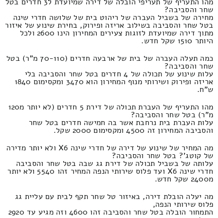
מהו התעריף של תעריפי הובלה של דירה שמיועדת ל3 חדרים בטל
שחר והסביבה?
מחירה של בשביל העברה של ריהוט בית של שלושה חדרי שינה
בטל שחר והסביבה בשילוב אריזה ופירוק, בחירת שינוע של איזור
מתוך דירה שמיועדת לזוגות צעירים המחירון הינו 2600 ולכל
היותר 1510 שקל חדש.
כמה תעלה העברה של בית של ארבעה חדרים (70-110 מ"ר) בטל
שחר והסביבה?
עלות שינוע של תכולה של 4 חדרים בטל שחר והסביבה בלי
אריזה ופירוק ושירותי מנוף המחירון הוא 3470 ומקסימום 1840
ש"ח.
מהו התעריף של העברת תכולה של דירת 5 חדרים (לא יותר מ120
מ"ר) בטל שחר והסביבה?
עלות העברת בית נרחבת אשר בה חמישה חדרים בטל שחר
והסביבה המחירון זה 4500 ומקסימום 2000 שקל.
מה המחיר של שינוע של דירה של חדרי שינה X6 ולא יותר מדירה
של קוטג'? בטל שחר והסביבה?
עלותה של בשביל תכולה של דירת גג שבה בטל שחר והסביבה
חדרי שינה X6 ועד פלוס שירותי הנפה המחיר זהו 5540 ולא יותר
מ2400 שקל חדש.
מה יעלה הובלת דירה, באיזור טל שחר תקף לבית עם עליית גג
פלוס שירותי הנפה,
התמחור הובלה בטל שחר והסביבה זהו 4600 וזה מגיע עד 2920