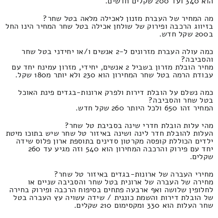
הוא 340 ועד 200 שקלים חדשים.
מה המחיר של העברת מזנון לאכילה מלאה בטל שחר?
בזיווג הרכבה ופירוק של שולחן אכילה בטל שחר המחיר הינו החל
ב200 שקל חדש.
כמה עולה העברת מזרונים ל-2 אנשים ו/או יחידני בטל שחר
והסביבה?
מחיר הובלת מזרון בשביל 2 אנשים, יחידי, מזרון עמינח יחד עם
עבודת הרמה בטל שחר המחירון הוא 230 ולא יותר מ180 שקל.
כמה נשלם על הובלת דירות ולפרק ארונות-בגדים פינת האוכל
בטל שחר והסביבה?
המחיר זהו 650 ולכל היותר 260 שקל חדש.
מהי עלות הובלת חדרי שינה בסביבת טל שחר?
העלות להובלת חדר לינה ושינה באיזור טל שחר שיש בתוכו מיטת
ילדים הכוללת קופסה מקרטון סדינים בתוספת ארון פלוס שידה
יחד עם פירוק והרכבה המחירון הוא 540 וזה מגיע עד 260
שקלים.
מחירי העברה של ארונות-בגדים באיזור טל שחר?
מחירה של העברה של ארונית בטל שחר והסביבה שניים או
לחלופין שלושה ואף ארבעה פתחים בסיפוח הרכבה ופירוק בחירה
של הובלת דירות והשמת כוננית / שידה עשויה עץ העברה בטל
שחר העלות הוא 330 ומקסימום 210 שקלים.