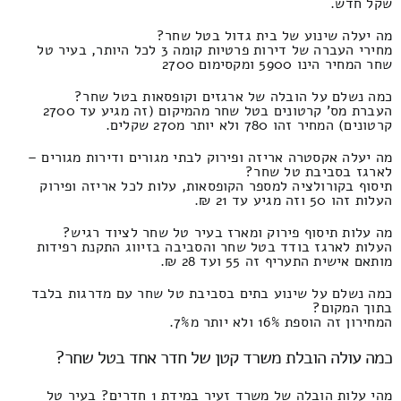
שקל חדש.
מה יעלה שינוע של בית גדול בטל שחר?
מחירי העברה של דירות פרטיות קומה 3 לכל היותר, בעיר טל
שחר המחיר הינו 5900 ומקסימום 2700
כמה נשלם על הובלה של ארגזים וקופסאות בטל שחר?
העברת מס' קרטונים בטל שחר מהמיקום (זה מגיע עד 2700
קרטונים) המחיר זהו 780 ולא יותר מ270 שקלים.
מה יעלה אקסטרה אריזה ופירוק לבתי מגורים ודירות מגורים –
לארגז בסביבת טל שחר?
תיסוף בקורולציה למספר הקופסאות, עלות לכל אריזה ופירוק
העלות זהו 50 וזה מגיע עד 21 ₪.
מה עלות תיסוף פירוק ומארז בעיר טל שחר לציוד רגיש?
העלות לארגז בודד בטל שחר והסביבה בזיווג התקנת רפידות
מותאם אישית התעריף זה 55 ועד 28 ₪.
כמה נשלם על שינוע בתים בסביבת טל שחר עם מדרגות בלבד
בתוך המקום?
המחירון זה הוספת 16% ולא יותר מ7%.
כמה עולה הובלת משרד קטן של חדר אחד בטל שחר?
מהי עלות הובלה של משרד זעיר במידת 1 חדרים? בעיר טל