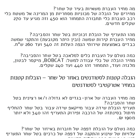
מה מחיר העברת משאיות בעיר טל שחר?
מחירים של הובלה של מכוניות מסחריות מן המרינה אל משטח כלי
רכב העברת כלי תחבורה התמחור הוא 450 וזה מגיע עד 270
שקלים חדשים.
מהו התעריף של הובלת זכוכיות בטל שחר והסביבה?
מחיר העברת קירות שמשה (ובין היתר מקובעת) והתקני שמשה
כבדים באמצעות שירותי הנפה העלות זה 540 ועד 260 ש"ח.
כמה נשלם על העברת כלים למלאכה בטל שחר והסביבה?
מחיר הובלה של כלי עבודה למשל: BOBCAT, מיקסר לבטון,
מלגזה ועוד, התמחור זהו 440 ועד 240 שקלים.
הובלה קטנות לסטודנטים באזור טל שחר – הובלות קטנות
במחיר אטרקטיבי לסטודנטים
מה מחיר העברה של ארון-בגדים לא גדולה ו/או רצינית בטל
שחר והסביבה?
תעריף הובלת שידה עבור מייקאפ שידה עבור בטל שחר להחליף
חיתול בסינתזה של הרכבה ופירוק התעריף זהו 340 ולא יותר
מ190 ₪.
כמה נשלם על הובלת דפפה של חוברות באיזור טל שחר?
עלויות של שינוע והתקנה של דפפה של כרכים בטל שחר התעריף