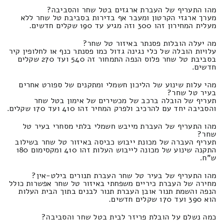
מהו התעריף של העברת ארגזים בטל שחר והסביבה?
מערך ארגזי הקרטון ומעבר אף בדירות בסביבת טל שחר ללא
מעלית המחירון זהו 300 וזה מגיע עד 190 שקלים חדשים.
מה יעלה הובלות פסנתר באיזור טל שחר?
עלויות הובלה של כלי נגינה גדול כמו פסנתר כנף או לחלופין קיר
בסביבת טל שחר פלוס הנפה התמחור זה 540 ועד 270 שקלים
חדשים.
מהי עלות שינוע של הליכון חשמלי ומתקנים של ספורט אחרים
בעיר טל שחר?
תעריף של הובלה ברכב של מכשירים של אימון בטל שחר
והסביבה יחד עם להרכיב ולפרק המחיר זהו 410 ועד 170 שקלים.
מהו התעריף של העברת מייבש חשמלי בלתי מסחרי בעיר טל
שחר?
תעריף העברה של מכונת ייבוש כביסה באיזור טל שחר בשילוב
התקנה שינוע של מכונה לייבוש העלות זהו 410 ומקסימום 180
ש"ח.
מהו התעריף של בעיר טל שחר העברת תנורים בילט-אין?
מחירה של העברת כיריים משפחתי באיזור טל שחר אפשרות כולל
הנפה והשמת תנור אובן העברת תנור לבנים בתוך הבית העלות
הוא 390 ועד 170 שקלים חדשים.
כמה נשלם על הובלת פריזר לבית בטל שחר והסביבה?