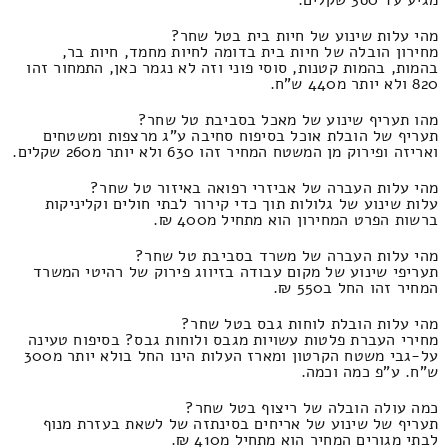
מהי עלות שינוע של חיות בית בטל שחר?
מחירון הובלה של חיות בית בדומה לחיות מחמד, חיות בר,
בהמות, בהמות קטנות, סוסי פוני וזה לא נגמר כאן, התמחור זהו
820 ולא יותר מ440 ש"ח.
מהו תעריף שינוע של מאכל בסביבת טל שחר?
תעריף של הובלת אוכל בסיפוח סחיבה ע"ג מרצפות ומשטחים
ואריזה ופירוק מן המשטח המחיר זהו 630 ולא יותר מ260 שקלים.
מהי עלות העברה של אביזרי רפואה באיזור טל שחר?
עלות שינוע של גלולות תוך כדי קירור לבתי חולים וקליניקות
ברשות הפרט המחירון הוא מתחיל מ400 ₪.
מהי עלות העברה של משרד בסביבת טל שחר?
תעריפי שינוע של מקום עבודה בזיווג פירוק של רהיטי המשרד
המחיר זהו החל ב550 ₪.
מהי עלות הובלת לוחות גבס בטל שחר?
מחירי העברת פלטות עשויות מגבס ולוחות גבס? בסיפוח טעינה
על-גבי משטח הקרטון ומארז העלות הינו החל בולא יותר מ300
ש"ח. ע"פ כמה וכמה.
כמה עולה הובלה של ריצוף בטל שחר?
תעריף של שינוע של אריחים בסינתזה של לשאת בעזרת מנוף
לבתי מגורים המחיר הוא מתחיל מ410 ₪.