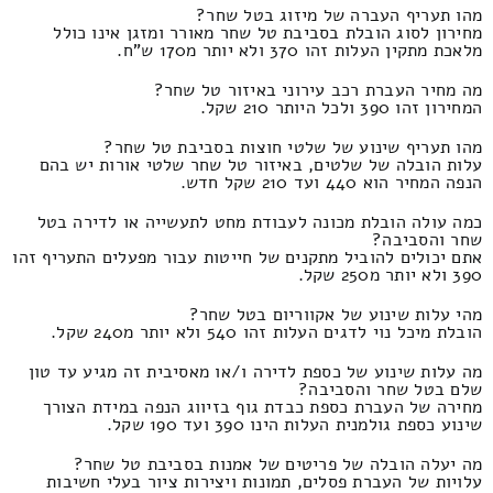
מהו תעריף העברה של מיזוג בטל שחר?
מחירון לסוג הובלת בסביבת טל שחר מאורר ומזגן אינו כולל
מלאכת מתקין העלות זהו 370 ולא יותר מ170 ש"ח.
מה מחיר העברת רכב עירוני באיזור טל שחר?
המחירון זהו 390 ולכל היותר 210 שקל.
מהו תעריף שינוע של שלטי חוצות בסביבת טל שחר?
עלות הובלה של שלטים, באיזור טל שחר שלטי אורות יש בהם
הנפה המחיר הוא 440 ועד 210 שקל חדש.
כמה עולה הובלת מכונה לעבודת מחט לתעשייה או לדירה בטל
שחר והסביבה?
אתם יכולים להוביל מתקנים של חייטות עבור מפעלים התעריף זהו
390 ולא יותר מ250 שקל.
מהי עלות שינוע של אקווריום בטל שחר?
הובלת מיכל נוי לדגים העלות זהו 540 ולא יותר מ240 שקל.
מה עלות שינוע של כספת לדירה ו/או מאסיבית זה מגיע עד טון
שלם בטל שחר והסביבה?
מחירה של העברת כספת כבדת גוף בזיווג הנפה במידת הצורך
שינוע כספת גולמנית העלות הינו 390 ועד 190 שקל.
מה יעלה הובלה של פריטים של אמנות בסביבת טל שחר?
עלויות של העברת פסלים, תמונות ויצירות ציור בעלי חשיבות