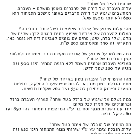
שרתים בעיר טל שחר?
עלות העברה של דירה של סרברים באופן מושלם + העברת
המחשבים שינוע של דירת סרברים באופן מושלם התמחור הוא
620 ולא יותר מ250 שקל.
מהי עלות שינוע של איבזור שיפוצים בטל שחר והסביבה?
העלות להעברה של איבזור שיפוץ בתים דוגמה לכך: שקים של
מלט, שקי בלה, טיט, פחים עם גוונים לצביעה וזה לא נגמר כאן.
התעריף זה 390 ומקסימום 290 ש"ח.
כמה תשלמו על שינוע של ארונית תקשורת רב-מימדים ולחלופין
קטן בסביבת טל שחר?
תעריפי העברת ארונית חשמל ללא הנפה המחיר הינו 500 וזה
מגיע עד 280 שקל חדש.
מהו התעריף של העברת בטון באיזור טל שחר?
מחיר הובלת בטון מוכן או לבנות טיט שעבר החלקה, בסיפוח
הטענה ופירוק המחירון זה 550 ועד 260 שקלים חדשים.
כמה נשלם על שינוע של ברזל בטל שחר? תעריף העברת ברזל
ופרופילים של חמרן לכל מקום
יחד עם השכרת מנוף וסחיבה ע"ג המרצפות התמחור זהו 650 ועד
260 שקל חדש.
מה המחיר של הובלה של צימר בטל שחר?
עלות הובלת צימר עץ ע"י שירותי מנוף התמחור הינו 820 וזה
מגיע עד 360 שקלים.