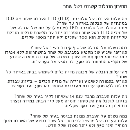
מחירון הובלות קטנות בטל שחר
מה עלות העברה של טלוויזיה LED (LED) העברת טלוויזיה LCD
בסינתזה של סבלות באיזור טל שחר?
מחיר הובלה של טלוויזיה LED (פלזמה) עלויות של הובלה של
טלוויזיה LED בטל שחר והסביבה יחד עם מלאכת סבלים הובלת
טלויזיות העלות הוא 300 שקלים ולא יותר מ180 שקלים.
כמה נשלם על הובלה של גוף קירור בעיר טל שחר?
תעריפי שינוע של מקפיא בסביבת טל שחר בהשתרעות ללא אפילו
יותר שירותי מנוף אם יש צורך במיזוג של עבודת סחיבה שינוע
של מקפיא התמחור זה 390 וזה מגיע עד 190 ש"ח.
מהי עלות הובלה של מכונת מדיח כלים לשימוש בבית באיזור טל
שחר?
תעריף בתמורה לשינוע ואריזה של מדיח הכלים – בזיווג עבודת
סבלים ללא מנוף עבודת מעבירים המחיר זהו 390 ועד 190 ₪.
מה עלות העברת מרבד ענק או שטיחון לקיר בעיר טל שחר?
בזיווג לגלגל את השטיחון והסרה מעל קיר הבית במידה ונצרך
המחירון זה 310 ועד 190 שקלים.
כמה נשלם על העברת מכונת כביסה בעיר טל שחר?
עלות העברה של מכשיר לכיבוס בטל שחר בסיוע של השכרת מנוף
המחיר הינו 350 ולא יותר מ170 שקל חדש.