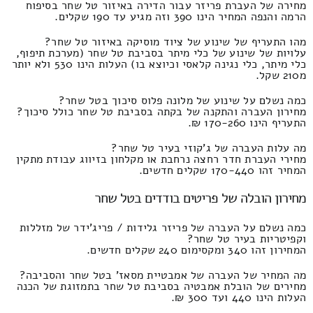
מחירה של העברת פריזר עבור הדירה באיזור טל שחר בסיפוח
הרמה והנפה המחיר הינו 390 וזה מגיע עד 190 שקלים.
מהו התעריף של שינוע של ציוד מוסיקה באיזור טל שחר?
עלויות של שינוע של כלי מיתר בסביבת טל שחר (מערכת תיפוף,
כלי מיתר, כלי נגינה קלאסי וכיוצא בו) העלות הינו 530 ולא יותר
מ210 שקל.
כמה נשלם על שינוע של מלונה פלוס סיכוך בטל שחר?
מחירון העברה והתקנה של בקתה בסביבת טל שחר כולל סיכוך?
התעריף הינו 170-260 ₪.
מה עלות העברה של ג'קוזי בעיר טל שחר?
מחירי העברת חדר רחצה נרחבת או מקלחון בזיווג עבודת מתקין
המחיר זהו 170-440 שקלים חדשים.
מחירון הובלה של פריטים בודדים בטל שחר
כמה נשלם על העברה של פריזר גלידות / פריג'ידר של מזללות
וקפיטריות בעיר טל שחר?
המחירון זהו 340 ומקסימום 240 שקלים חדשים.
מה המחיר של העברה של אמבטיית מסאז' בטל שחר והסביבה?
מחירים של הובלת אמבטיה בסביבת טל שחר בתמזוגת של הכנה
העלות הינו 440 ועד 300 ₪.