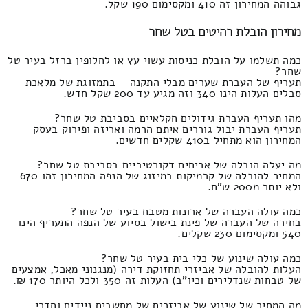
גבוהה המחירון זה 410 ומקסימום 190 שקל.
מחירון הובלת רהיטים בטל שחר
כמה תשלמו על הובלת כניסות עשוי עץ או לחלופין ברזל בעיר טל
שחר?
תעריף של העברת שערים מבלי התקנה – בתמזוגת של מלאכת
סבלים העלות הינו 340 וזה מגיע עד 200 שקל חדש.
מהו תעריף העברת גידולים חקלאיים בסביבת טל שחר?
תעריף העברת יבול גוררים איתם הרמה ואריזה ופירוק בעסק
המחירון הוא מתחיל ב410 שקלים חדשים.
מה יעלה הובלה של אריחים דקורטיביים בסביבת טל שחר?
המחיר להובלה של קרמיקות במיזוג של הנפה המחירון זהו 670
ולא יותר מ200 ש"ח.
כמה עולה העברה של ארונות מטבח בעיר טל שחר?
בחירה של העברה של פינת בישול בסיוע של הנפה התעריף הינו
540 ומקסימום 230 שקלים.
כמה עולה שינוע של כלי בית בעיר טל שחר?
העלות להובלה של אביזרי תחזוקת דירה (מנגנוני מאכל, אמצעים
של טבחות שנדלירים וכיו"ב) העלות זה 350 ולכל היותר 170 ₪.
מה המחיר של שינוע של אביזרים של מחשבים ניידים וחדרי