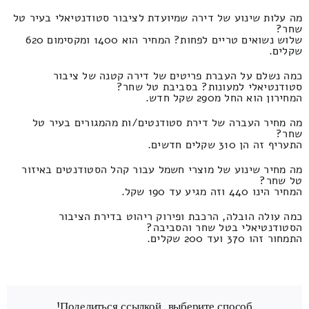
מה עלות שינוע של דירה שמיועדת לציבור סטודנטיאלי בעיר טל
שחר?
שלוש נשואים טריים לפחות? המחיר הוא 1400 ומקסימום 620
שקלים.
כמה נשלם על העברת פריטים של דירה קטנה של ציבור
סטודנטיאלי למעונות? בסביבת טל שחר?
המחירון הוא החל מ290 שקל חדש.
מה מחיר העברה של דירת סטודנטים/ות מהמגורים בעיר טל
שחר?
התעריף זה הן 310 שקלים חדשים.
מה מחיר שינוע של מוצרי חשמל עבור קהל הסטודנטים באיזור
טל שחר?
המחיר הינו 440 וזה מגיע עד 190 שקל.
כמה עולה הובלה, הרכבת ופירוק ריהוט בדירת הציבור
הסטודנטיאלי בטל שחר והסביבה?
התמחור זהו 370 ועד 200 שקלים.
Поделиться ссылкой, выберите способ!