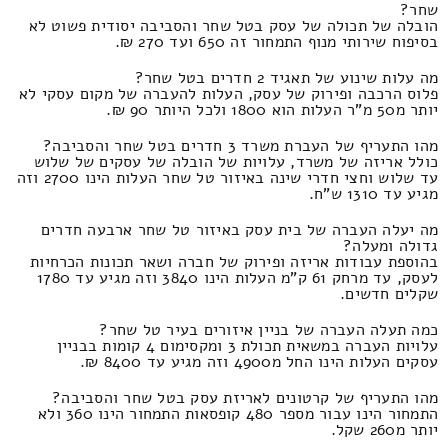
שחר?
הובלה של תכולה של עסק בטל שחר והסביבה יסודית פשוט לא
בסיפוח שירותי מנוף התמחור זה 650 ועד 270 ₪.
מה עלות שינוע של תאגיד 2 חדרים בטל שחר?
פלוס הרכבה ופירוק של עסק, העלות להעברה של מקום עסקי לא
יותר מ50 מ"ר העלות הוא 1800 ולכל היותר 90 ₪.
מהו התעריף של העברת משרד 3 חדרים בטל שחר והסביבה?
כולל אריזה של משרד, עלויות של הובלה של עסקים של שלוש
עד שלוש וחצי חדרי שינה באיזור טל שחר העלות הינו 2700 וזה
מגיע עד 1310 ש"ח.
מה יעלה העברה של בית עסק באיזור טל שחר ארבעה חדרים
גדולה ומעלה?
בהוספת עבודות אריזה ופירוק של חברה ושאר תכונות הכרחיות
לעסק, עד מרחק 61 ק"מ העלות הינו 3840 וזה מגיע עד 1780
שקלים חדשים.
כמה תעלה העברה של בניין איזורים בעיר טל שחר?
עלויות העברה במשאית תכולת 3 ומקסימום 4 קומות בבניין
עסקים העלות הינו החל מ4900 וזה מגיע עד 8400 ₪.
מהו התעריף של קרטונים לאריזת עסק בטל שחר והסביבה?
התמחור הינו עבור מספר 480 קופסאות התמחור הינו 360 ולא
יותר מ260 שקל.