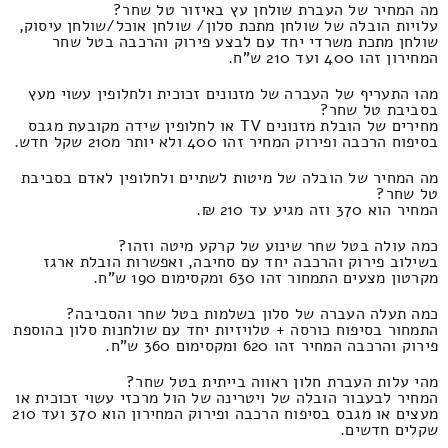
מה המחיר של העברת שולחן עץ באיזור טל שחר?
עלויות הובלה של שולחן מתכת סלון/ שולחן אוכל/שולחן עיסוק,
שולחן מתכת משרדי יחד עם לבצע פירוק והרכבה בטל שחר
המחירון זהו 400 ועד 210 ש"ח.
מהו התעריף של העברה של מזנונים זכוכית ולחלופין עשוי מעץ
בסביבת טל שחר?
מחירים של הובלת מזנונים TV או לחלופין שידה מקובעת מגבס
בסיפוח הרכבה ופירוק המחיר זהו 400 ולא יותר מ210 שקל חדש.
מה המחיר של הובלה של מיטות לשתיים ולחלופין לאדם בסביבת
טל שחר?
המחיר הוא 370 וזה מגיע עד 210 ₪.
כמה עולה בטל שחר שינוע של קרקע מיטה וזהו?
בשילוב פירוק והרכבה יחד עם סחיבה, ואפשרות הובלת ארגז
מקרטון מצעים התמחור זהו 630 ומקסימום 190 ש"ח.
כמה תעלה העברה של סלון בשלמות בטל שחר והסביבה?
התמחור בסיפוח כורסה + טלויזיות יחד עם שולחנות סלון בהוספת
פירוק והרכבה המחיר זהו 620 ומקסימום 360 ש"ח.
מהי עלות העברת חלון ראווה בייתית בטל שחר?
המחיר לבעבור הובלה של ויטרינה של הול מרכזי עשוי זכוכית או
מעצים או מגבס בסיפוח הרכבה ופירוק המחירון הוא 370 ועד 210
שקלים חדשים.