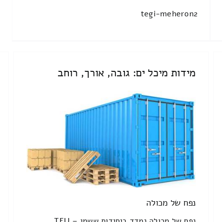
tegi-meheron2
מידות מיכל ים: גובה, אורך, רוחב
נפח של מכולה
נפח של מכולה נמדד ביחידות ששמן TEU –