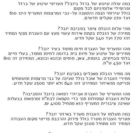
כמה עולה שינוע של ברזל ביובל? תעריפי שינוע של ברזל
ופרופילי אלומיניום לכל מקום
כולל שירותי הנפה והטענה על-גבי המרצפות התעריף הינו 610
ועד 270 שקלים חדשים.
מהי עלות הובלת צימר בסביבת יובל?
מחירה של הובלת בקתת אירוח עשוי מעץ עם השכרת מנוף המחיר
זהו 770 ועד 340 שקל חדש.
מהו התעריף של העברת חיות מחמד בעיר יובל?
מחירים של שינוע של חיות בית בדומה לחיות מחמד, בעלי חיים
בלתי מבויתים, בהמות, צאן, סוסים וכהנא וכהנא, המחירון זה 810
ועד 450 ש"ח.
מה מחיר הובלת מאכלים בסביבת יובל?
מחירי העברה של אוכל כולל טעינה על גבי מרצפות ומשטחים
ופריקה מהאיזור המחירון זהו 640 ולא יותר מ250 שקל חדש.
מהו התעריף של העברת אביזרי רפואה ביובל והסביבה?
עלות העברת קפסולות תוך כדי הקפאה לבת"ח ומרפאות בבעלות
שאינה ציבורית התעריף הוא מתחיל מ410 ₪.
כמה תשלמו על העברת משרד באיזור יובל?
תעריף העברת משרד כולל פירוק והרכבת פריטי מקום העבודה
המחיר זהו מתחיל מ510 שקל חדש.