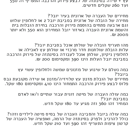
עץ + שידה בסינתזה של לבצע פירוק והרכבה התעריף זה 550
ועד 260 שקלים חדשים.
מחירים של העברה של ארונית בעיר יובל?
מחירה של הובלה של ארונית בסביבת יובל 2 או לחלופין שלוש
וגם ארבעה פתחים בהוספת פירוק והרכבה בחירת הובלות בית
והשמת ארונית העברה באיזור יובל המחירון הוא 350 ולא יותר
מ200 ₪.
מהו תעריף הובלה של שולחן אוכל בסביבת יובל?
עלות הובלת שולחנות חדר מרכזי או שולחן עץ לאכילה או
לחלופין ניקיון, שולחן אוכל לעבודה בסינתזה של פירוק והרכבה
בסביבת יובל העלות הינו 390 ומקסימום 200 ₪.
כמה נשלם על שינוע של מזנונים שמשה ולחלופין עשוי עץ
ביובל?
מחירים של הובלת מזנון עץ טלויזיה/מזנון או שידה מקובעת גבס
פלוס לבצע פירוק והרכבה התמחור הינו 410 ומקסימום 180 שקל.
כמה עולה העברה של מיטה זוגית עבור שתיים ו/או לאדם
בסביבת יובל?
המחיר זהו 360 וזה מגיע עד 180 שקל חדש.
כמה עולה ביובל והסביבה העברה של בסיס מיטה לילדים וזהו?
כולל להרכיב ולפרק בסינתזה של הרמה, ואופציה של העברה של
קרטון ציפות התעריף זהו 590 ועד 210 שקל חדש.