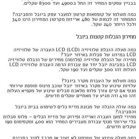
בבניין עסקים המחיר זה החל ב4900 ועד 8300 שקלים.
כמה תשלמו על קופסאות קרטון למעבר עסק ביובל והסביבה?
התמחור זה לכמות של 480 אריזות מקרטון המחירון הינו 340
ולכל היותר 240 שקל.
מחירון הובלות קטנות ביובל
כמה תעלה הובלת טלוויזיה LCD (LCD) העברה של טלוויזיה
LCD במיזוג של סבלות באיזור יובל?
מחירה של הובלת טלויזיה (פלזמה) מחירים של הובלת טלוויזיה
LCD בסביבת יובל יחד עם עבודת הרמה העברת טלוויזיה LCD
העלות זהו 300 שקלים ועד 190 שקל.
כמה תשלמו על העברת מקרר ביובל?
עלויות שינוע של מקרר באיזור יובל שוכב מינוס תוספת שירותי
מנוף אם קיים צורך פלוס מלאכת סבלים שינוע של מקפיא העלות
זהו 410 וזה מגיע עד מאתיים שקלים חדשים.
כמה עולה הובלה של מכונת מדיח כלים לשימוש בבית ביובל
והסביבה?
מחירי למען העברה ואריזה ופירוק של מדיח הכלים – פלוס סבלות
בלי שירותי מנוף עבודת מעבירים המחיר הוא 400 ומקסימום 190
שקלים חדשים.
כמה תעלה שינוע של שטיחון לא זעיר או מרבד לקיר בסביבת