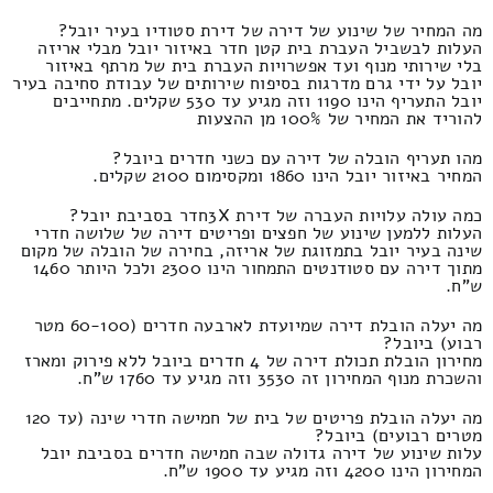
מה המחיר של שינוע של דירה של דירת סטודיו בעיר יובל?
העלות לבשביל העברת בית קטן חדר באיזור יובל מבלי אריזה
בלי שירותי מנוף ועד אפשרויות העברת בית של מרתף באיזור
יובל על ידי גרם מדרגות בסיפוח שירותים של עבודת סחיבה בעיר
יובל התעריף הינו 1190 וזה מגיע עד 530 שקלים. מתחייבים
להוריד את המחיר של 100% מן ההצעות
מהו תעריף הובלה של דירה עם כשני חדרים ביובל?
המחיר באיזור יובל הינו 1860 ומקסימום 2100 שקלים.
כמה עולה עלויות העברה של דירת 3Xחדר בסביבת יובל?
העלות ללמען שינוע של חפצים ופריטים דירה של שלושה חדרי
שינה בעיר יובל בתמזוגת של אריזה, בחירה של הובלה של מקום
מתוך דירה עם סטודנטים התמחור הינו 2300 ולכל היותר 1460
ש"ח.
מה יעלה הובלת דירה שמיועדת לארבעה חדרים (60-100 מטר
רבוע) ביובל?
מחירון הובלת תכולת דירה של 4 חדרים ביובל ללא פירוק ומארז
והשכרת מנוף המחירון זה 3530 וזה מגיע עד 1760 ש"ח.
מה יעלה הובלת פריטים של בית של חמישה חדרי שינה (עד 120
מטרים רבועים) ביובל?
עלות שינוע של דירה גדולה שבה חמישה חדרים בסביבת יובל
המחירון הינו 4200 וזה מגיע עד 1900 ש"ח.