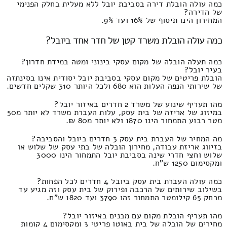
כמה עולה הובלת דירה בסביבת יובל ללא מעלית בחלק הפנימי
של הדירה?
המחירון הינו תיסוף של 16% ועד 9%.
כמה עולה הובלת משרד קטן של חדר אחד ביובל?
כמה תעלה הובלה של מקום עסקי בינוני ומטה במידת חדרון?
בעיר יובל?
הובלת פריטים של מקום עסקי בסביבת יובל יסודית אינו בסינתזה
של שירותי הנפה העלות הוא 680 ולכל היותר 310 שקלים חדשים.
מהו תעריף שינוע של משרד 2 חדרים באיזור יובל?
במיזוג של אריזה של בית עסק, עלות העברת משרד לא יותר מ50
מטר רבוע התמחור הינו 1870 ולא יותר מ80 ₪.
מה המחיר של העברת בית עסק 3 חדרים ביובל והסביבה?
בזיווג אריזת עבודה, מחירון הובלה של בתי עסק של שלוש או
שלוש וחצי חדרי שינה בסביבת יובל התמחור הינו 3000
ומקסימום 1250 ש"ח.
כמה עולה העברת בית עסק ביובל 4 חדרים לכל הפחות?
בשילוב שירותים של הרכבה ופירוק של בית עסק וזה מגיע עד
מרחק 65 קילומטר התמחור זהו 3790 ועד 1820 ש"ח.
מהו תעריף הובלת מקום עם מבנים באיזור יובל?
מחירים של הובלה של בית באוטו פריטי 3 ומקסימום 4 קומות