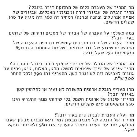
מה המחיר של העברת כלים של תחזוקת דירה ביובל?
מחיר הובלה של אביזרי דירה (מכניזמי מאכלים, אביזרים של
אפייה אגרטלים וכהנה וכהנה) המחיר זה 360 וזה מגיע עד 190
שקלים חדשים.
כמה תשלמו על העברה של אבזור של מסכים ודירות של שרתים
בעיר יובל?
מחיר העברה של דירת סרברים קומפלט בתוספת ההעברה של
המחשבים שינוע של חדר שרתים בשלמות התמחור הינו 650
ומקסימום 250 שקל חדש.
מה המחיר של הובלה של אביזרי שיפוץ בתים ביובל והסביבה?
מחיר שינוע של ציוד שיפוצים למשל: מלט, באלות, טיט, פחים עם
גוונים לצביעה וזה לא נגמר כאן. התעריף זהו 390 ולכל היותר
300 ש"ח.
מהו תעריף הובלת ארונית תקשורת לא זעיר או לחלופין קטן
באיזור יובל?
מחירון שינוע של ארונית חשמל בלי שירותי מנוף התעריף הינו
530 ומקסימום 270 שקלים חדשים.
מה יעלה העברת לבנות טיט בעיר יובל?
מחירה של הובלה של מבנים מבטון זמין ו/או מבנים מבטון שעבר
החלקה, יחד עם טעינה ומארז התעריף הינו 580 ולא יותר מ240
שקל.