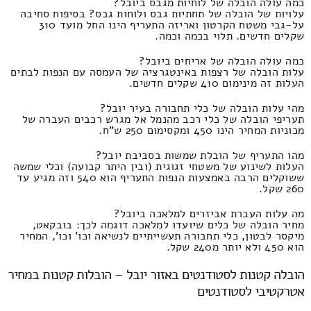
כמה עולה הובלה של לוחיות מגבס ביובל?
עלויות של הובלה של תחתיות גבס ולוחות גבס? בסיפוח סחיבה
על-גבי משטח הקרטון ואריזה התעריף הינו החל מועד 310
שקלים חדשים. תלוי בכמה וכמה.
כמה עולה הובלה של אריחים ביובל?
עלות הובלה של רצפות באינטגרציה של העמסה עם הנפות לבתים
העלות זה מינימום 410 שקלים חדשים.
מהי עלות הובלה של כלי תחבורה בעיר יובל?
תעריפי הובלה של כלי רכב מהנמל אל מגרש רכבים העברה של
מכוניות המחיר הינו 450 ומקסימום 250 ש"ח.
מהו התעריף של הובלת שמשות בסביבת יובל?
העלות לשינוע של משטחי זגוגית (ובין היתר קבועה) וכלי שמשה
ששוקלים הרבה באמצעות הנפות התעריף הוא 540 וזה מגיע עד
260 שקל.
מה עלות העברת אביזרים למלאכה ביובל?
מחיר הובלה של כלים שיועדו למלאכה דוגמה לכך: בובקאט,
מיקסר לבטון, כלי תחבורה תעשייתיים לנשיאה וכו' וכו', המחיר
הוא 450 ולא יותר מ240 שקל.
הובלה קטנות לסטודנטים באזור יובל – הובלות קטנות במחיר
אטרקטיבי לסטודנטים