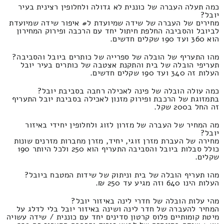
כמה תעלה העברה של כוננית לא גדולה ולחלופין רצינית בעיר
יובל?
מחירים של העברה של שידה שמיועדת ל# איפור שידה שמיועדת
לביובל והסביבה החלפת חיתול יחד עם הרכבה ופירוק המחירון
הוא 360 ועד 190 שקלים חדשים.
מהו התעריף של הובלה של ספרייה של כותרים ביובל והסביבה?
תעריפי הובלה של בית והתקנת אצטבה של כותרים בעיר יובל
העלות זה 340 ועד 190 שקלים חדשים.
כמה עולה הובלה של פינה לאכילה רחבה בסביבת יובל?
בתמזוגת של הרכבת ופירוק מזנון לאכילה בסביבת יובל התעריף
זה החל ב200 שקל.
מה המחיר של העברה של מזרון לזוג ולחלופין יחידי באיזור
יובל?
מחירה של העברת מזרן זוגי, יחיד, מזרן מחברות מזרנים שונות
כולל סבלות ביובל והסביבה התעריף הוא 250 ולכל היותר 190
שקלים.
מהו תעריף הובלה של בית וניתוק של שידות המטבח ביובל?
העלות הינו 640 וזה מגיע עד 250 ₪.
מהי עלות הובלה של חדרי לינה באיזור יובל?
המחיר להעברה של חדר לינה ושינה באיזור יובל בלי לדלג על
מיטת קומותיים פלוס קרטון סדינים יחד עם כוננית / שידה עשויה