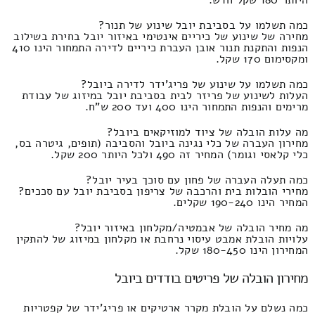
כמה תשלמו על בסביבת יובל שינוע של תנור?
מחירה של שינוע של כיריים אינטימי באיזור יובל בחירת בשילוב
הנפות והתקנת תנור אובן העברת כיריים לדירה התמחור הינו 410
ומקסימום 170 שקל.
כמה תשלמו על שינוע של פריג'ידר לדירה ביובל?
העלות לשינוע של פריזר לבית בסביבת יובל במיזוג של עבודת
מרימים והנפות התמחור הינו 400 ועד 200 ש"ח.
מה עלות הובלה של ציוד למוזיקאים ביובל?
מחירון העברה של כלי נגינה ביובל והסביבה (תופים, גיטרה בס,
כלי קלאסי וגומר) המחיר זה 490 ולכל היותר 200 שקל.
כמה תעלה העברה של פחון עם סוכך בעיר יובל?
מחירי הובלות בית והרכבה של צריפון בסביבת יובל עם סככים?
המחיר הינו 190-240 שקלים.
מה מחיר הובלה של אבמטיה/מקלחון באיזור יובל?
עלויות הובלת אמבט עיסוי נרחבת או מקלחון במיזוג של להתקין
המחירון הינו 180-450 שקל.
מחירון הובלה של פריטים בודדים ביובל
כמה נשלם על הובלת מקרר ארטיקים או פריג'ידר של קפטריות