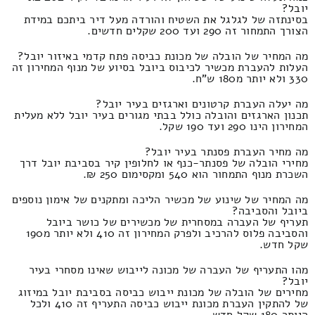
יובל?
בסינתזה של לגלגל את השטיח והורדה מעל דיר ביתכם במידת
הצורך התמחור זה 290 ועד 200 שקלים חדשים.
מה המחיר של הובלה של מכונת כביסה פתח קדמי באיזור יובל?
העלות להעברת מכשיר לכיבוס ביובל בסיוע של מנוף המחירון זה
330 ולא יותר מ180 ש"ח.
מה יעלה העברת קרטונים וארגזים בעיר יובל?
תכנון הארגזים והובלה כולל בבתי מגורים בעיר יובל ללא מעלית
המחירון הינו 290 ועד 190 שקל.
מה מחיר העברת פסנתר בעיר יובל?
מחירי הובלה של פסנתר-כנף או לחלופין קיר בסביבת יובל דרך
השכרת מנוף התמחור הוא 540 ומקסימום 250 ₪.
מה המחיר של שינוע של מכשיר הליכה ומתקנים של אימון נוספים
ביובל והסביבה?
תעריף של העברה במסחרית של מכשירים של כושר ביובל
והסביבה פלוס להרכיב ולפרק המחירון זה 410 ולא יותר מ190
שקל חדש.
מהו התעריף של העברה של מכונה לייבוש שאינו מסחרי בעיר
יובל?
מחירים של הובלה של מכונת ייבוש כביסה בסביבת יובל במיזוג
של להתקין העברת מכונת ייבוש כביסה התעריף זה 410 ולכל
היותר 180 שקל חדש.