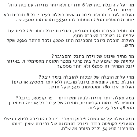
מה יעלה הובלת בית של 6 חדרים ולא יותר מדירה עם בית גדול
באיזור יובל?
העלות לעבור תכולת דירת גג אשר כוללת בעיר יובל 6 חדרים ולא
יותר מבהוספת הנפה התמחור זהו 5530 ומקסימום 2500 ₪.
מה מחיר העברת מקום מגורים, בסביבת יובל כוחו יפה לבית עם
עליית גג בשילוב השכרת מנוף,
העלות הובלה ביובל והסביבה הינו 4200 ולכל היותר 2960 שקל
חדש.
מה מחיר שינוע של וילה ביובל והסביבה?
עלויות של שינוע של בית פרטי מספר הקומה מקסימלי 3, באיזור
יובל המחיר זה 6200 ולא יותר מ3400
מהי עלות הובלה של עגלות להובלה בעיר יובל?
הובלת כמות קופסאות ביובל מהבית (לא יותר מ2700 ארגזים)
העלות הינו 760 ומקסימום 340 שקל חדש.
כמה תעלה יותר אריזה לבית ומשרדים – פר קופסא, ביובל?
תוספת לפי כמות הקרטונים, מחירה של עבור כל אריזה המחירון
הוא 48 ועד 23 שקלים.
כמה נשלם על אקסטרה פירוק ומארז ביובל והסביבה לפחץ רגיש?
התעריף לקופסה בודד ביובל בתמזוגת של רפידות שאין כמוהו
המחירון הוא 54 ולכל היותר 28 ש"ח.