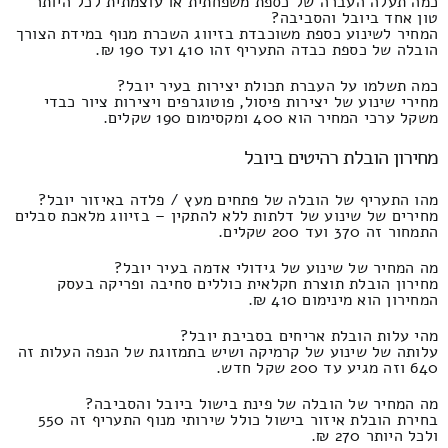
כמה תעלה העברה של כספת משפחתית או עוצמתית לכל היותר
טון אחד ביובל והסביבה?
המחיר לשינוע כספת משוכבדת בזיווג השכרת מנוף במידת הצורך
הובלה של כספת כבדה התעריף זהו 410 ועד 190 ₪.
כמה תשלמו על העברת תכולת יצירות בעיר יובל?
מחירי שינוע של יצירות פיסול, פוטוגרפים ויצירות ציור כבדי
משקל ערכי המחיר הוא 400 ומקסימום 190 שקלים.
מחירון הובלת רהיטים ביובל
מהו התעריף של הובלה של פתחים מעץ / פלדה באיזור יובל?
מחירים של שינוע של דלתות ללא להתקין – בזיווג מלאכת סבלים
התמחור זה 370 ועד 200 שקלים.
מה המחיר של שינוע של גידולי אדמה בעיר יובל?
מחירון הובלת תוצרת חקלאית כוללים סחיבה ופריקה בעסק
המחירון הוא מינימום 410 ₪.
מהי עלות הובלת אריחים בסביבת יובל?
עלותה של שינוע של קרמיקה ושיש בתמזוגת של הנפה העלות זה
640 וזה מגיע עד 200 שקל חדש.
מה המחיר של הובלה של פינת בישול ביובל והסביבה?
בחירת הובלת איזור בישול כולל שירותי מנוף התעריף זה 550
ולכל היותר 270 ₪.