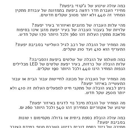
כמה עולה שינוע של ג'קוזי ביפעת?
מחירי העברת חדר רחצה ביפעת בתמזוגת של עבודת מתקין
המחיר זה 440 ולא יותר מ310 שקלים חדשים.
מהי עלות העברה של מזגנים ואיוורור בעיר יפעת?
עלויות של בעבור העברה של בעיר יפעת מזגן אינו בסיפוח
מלאכת מתקין העלות זהו 360 ולכל היותר 170 שקל חדש.
מה המחיר של הובלה של רכב לגיל השלישי בסביבת יפעת?
התעריף הוא 410 ועד 210 שקלים.
כמה תשלמו על הובלה של שלטים ביפעת והסביבה?
עלות הובלה של כרזות, בעיר יפעת שלטים של LED מכלילים
הנפות המחיר הינו 440 ולכל היותר 190 שקלים.
מה המחיר של העברה של מכונה לחייטות עבור הבית או עבור
התעשייה באיזור יפעת?
ניתן לבצע הובלה של מתקני חיט למפעלים העלות זה 410 ולא
יותר מ250 שקל חדש.
מה המחיר של הובלת מיכל נוי לדגים באיזור יפעת?
שינוע של אקווריום המחירון זהו 540 ולכל היותר 260 ₪.
כמה עולה הובלת כספת ביתית או גדולה מקסימום 1 טונות
בסביבת יפעת?
מחירה של ניוד כספת דובית בזיווג השכרת מנוף במידת הצורך