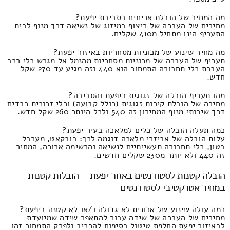
מה המחיר של הובלת אריחים בסביבת יפעת?
מחירים של העברה של ריצוף במיזוג של נשיאה דרך מנוף לבית
התעריף הינו מתחיל מ410 שקלים.
מה מחיר שינוע של מכוניות מסחריות באיזור יפעת?
תעריף של העברה של מכוניות מסחריות מהנמל אל מגרש כלי רכב
העברת כלי תחבורה התמחור הוא 440 וזה מגיע עד 270 שקל
חדש.
מהו תעריף הובלה של זגוגית ביפעת והסביבה?
מחירה של הובלת קירות זגוגית (כולל קבועה) וכלי זכוכית כבדים
דרך שירותי מנוף המחירון זה 540 ולכל היותר 260 שקל חדש.
כמה תעלה הובלה של כלים למלאכה בעיר יפעת?
עלות הובלה של אביזרי מלאכה דוגמה לכך: בובקאט, מערבל
בטון, כלי תחבורה תעשייתיים לנשיאה והרשימה ארוכה, המחיר
זה 440 ולא יותר מ230 שקלים חדשים.
הובלה קטנות לסטודנטים באזור יפעת – הובלות קטנות
במחיר אטרקטיבי לסטודנטים
כמה עולה שינוע של ארונית לא גדולה ו/או לא קטנה ביפעת?
מחירים של העברה של שידה עבור להתאפר שידה שמיועדת
לבאיזור יפעת החלפת טיטול בסיפוח להרכיב ולפרק התמחור זהו