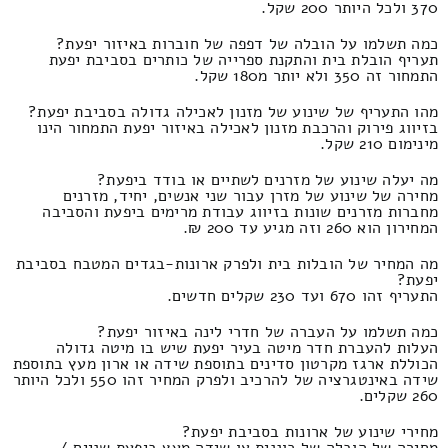
370 ולכל היותר 200 שקל.
כמה תשלמו על הובלה של דפפה של חוברות באיזור יפעת?
תעריף הובלת בית והתקנת ספרייה של כותרים בסביבת יפעת
התמחור זה 350 ולא יותר מ180 שקל.
מהו התעריף של שינוע של מזנון לאכילה גדולה בסביבת יפעת?
בזיווג פירוק והרכבת מזנון לאכילה באיזור יפעת התמחור הינו
מינימום 210 שקל.
מה יעלה שינוע של מזרנים לשתיים או בודד ביפעת?
מחירה של שינוע של מזרן עבור שני אנשים, יחיד, מזרנים
מחברות מזרנים שונות בזיווג עבודת מרימים ביפעת והסביבה
המחירון הוא 260 וזה מגיע עד 200 ₪.
מה המחיר של הובלות בית ולפרק ארונות-בגדים המטבח בסביבת
יפעת?
התעריף זהו 670 ועד 230 שקלים חדשים.
כמה תשלמו על העברה של חדרי לינה באיזור יפעת?
העלות להעברת חדר מיטה בעיר יפעת שיש בו מיטה גדולה
הכוללת ארגז מקרטון סדינים בתוספת שידה או ארון מעץ בתוספת
שידה באינטגרציה של להרכיב ולפרק המחיר זהו 550 ולכל היותר
260 שקלים.
מחירי שינוע של ארונות בסביבת יפעת?
מחירה של הובלה של כוננית או שידה מעץ ביפעת שניים /