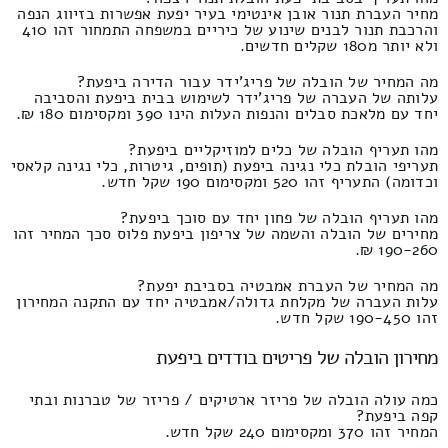
מחיר העברת תנור אובן אינטימי בעיר יפעת אפשרות בזיווג הנפה
והרכבת תנור לבנים שינוע של כיריים במשפחה התמחור זהו 410
ולא יותר מ180 שקלים חדשים.
מה המחיר של הובלה של פריג'ידר עבור הדירה ביפעת?
עלותה של העברה של פריג'ידר לשימוש בבית ביפעת והסביבה
יחד עם מלאכת סבלים והנפות העלות הינו 390 ומקסימום 180 ₪.
מהו תעריף הובלה של כלים למוזיקליים ביפעת?
תעריפי הובלת כלי נגינה ביפעת (תופים, גיטרות, כלי נגינה קלאסי
וכדומה) התעריף זהו 520 ומקסימום 190 שקל חדש.
מהו תעריף הובלה של פחון יחד עם סוכך ביפעת?
מחירים של הובלה והשמה של צריפון ביפעת פלוס סכך המחיר זהו
190-260 ₪.
מה המחיר של העברת אמבטיה בסביבת יפעת?
עלות העברה של מקלחת גדולה/אמבטיה יחד עם התקנה המחירון
זהו 190-450 שקל חדש.
מחירון הובלה של פריטים בודדים ביפעת
כמה עולה הובלה של פריזר ארטיקים / פריזר של טברנות ובתי
קפה ביפעת?
המחיר זהו 370 ומקסימום 240 שקל חדש.