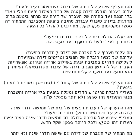
מהו תעריף שינוע של דירה של דירה מצומצמת בעיר יפעת?
עלות בעבור הובלת דירה קטנה של חדר באיזור יפעת מבלי מארז
בלי הנפה ועד בחירה של העברה של דירה עם מרתף ביפעת פלוס
מדרגות בזיווג טיפולי עבודת סחיבה ביפעת והסביבה התמחור זה
1200 ומקסימום 450 שקל. מחוייבים להוזיל כל הצעה
מה יעלה הובלת בית של כשני חדרים ביפעת?
המחירון בעיר יפעת זהו 1790 ועד 2050 ₪.
מה עלות תעריף של העברה של דירת 3 חדרים ביפעת?
עלותה של למען הובלה של חפצים ופריטים דירה שמיועדת
לשלושה חדרים בסביבת יפעת בשילוב אריזה ופירוק, אפשרויות
העברה של לוקיישן מפנים דירה של ציבור סטודנטיאלי המחירון
הוא 2300 ועד 1520 שקלים חדשים.
מהו תעריף שינוע של דירה של 4 חדרים (70-110 מטרים רבועים)
ביפעת?
תעריף הובלת פריטי 4 חדרים ומעלה ביפעת בלי אריזה והשכרת
מנוף התעריף זהו 3530 ולא יותר מ1790 ש"ח.
מהו התעריף של העברת חפצים של בית של חמישה חדרי שינה
(זה מגיע עד 120 מטר רבוע) בסביבת יפעת?
תעריפי שינוע של סביבה גדולה בת חמישה חדרי שינה בעיר יפעת
העלות זהו 4300 ולכל היותר 1900 שקל חדש.
מה המחיר של העברה של דירה עם שישה חדרי שינה ולא יותר