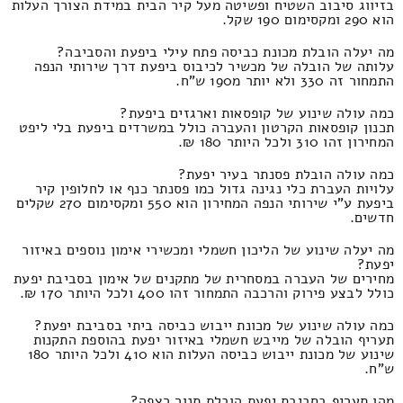
בזיווג סיבוב השטיח ופשיטה מעל קיר הבית במידת הצורך העלות
הוא 290 ומקסימום 190 שקל.
מה יעלה הובלת מכונת כביסה פתח עילי ביפעת והסביבה?
עלותה של הובלה של מכשיר לכיבוס ביפעת דרך שירותי הנפה
התמחור זה 330 ולא יותר מ190 ש"ח.
כמה עולה שינוע של קופסאות וארגזים ביפעת?
תכנון קופסאות הקרטון והעברה כולל במשרדים ביפעת בלי ליפט
המחירון זהו 310 ולכל היותר 180 ₪.
כמה עולה הובלת פסנתר בעיר יפעת?
עלויות העברת כלי נגינה גדול כמו פסנתר כנף או לחלופין קיר
ביפעת ע"י שירותי הנפה המחירון הוא 550 ומקסימום 270 שקלים
חדשים.
מה יעלה שינוע של הליכון חשמלי ומכשירי אימון נוספים באיזור
יפעת?
מחירים של העברה במסחרית של מתקנים של אימון בסביבת יפעת
כולל לבצע פירוק והרכבה התמחור זהו 400 ולכל היותר 170 ₪.
כמה עולה שינוע של מכונת ייבוש כביסה ביתי בסביבת יפעת?
תעריף הובלה של מייבש חשמלי באיזור יפעת בהוספת התקנות
שינוע של מכונת ייבוש כביסה העלות הוא 410 ולכל היותר 180
ש"ח.
מהו תעריף בסביבת יפעת הובלת תנור רצפה?