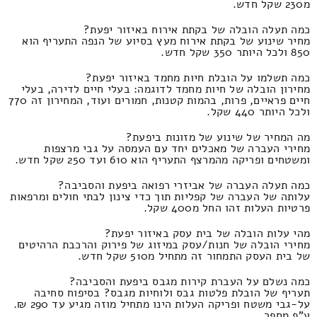
מ230 שקל חדש.
כמה תעלה הובלה של בקתת אירוח באיזור יפעת?
מחיר שינוע של בקתת אירוח מעץ בסיוע של הנפה התעריף הוא
850 ולכל היותר 350 שקל חדש.
כמה תשלמו על הובלת חיות מחמד באיזור יפעת?
מחירון הובלה של חיות מחמד לדוגמה: בעלי חיים לדירה, בעלי
חיים פראיים, פרות, בהמות קטנות, חמורים ועוד, המחירון זה 770
ולכל היותר 440 שקל.
מה המחיר של שינוע של מזונות ביפעת?
מחירי העברה של מאכלים יחד עם העמסה על גבי מרצפות
ומשטחים ופריקה מהמרצף התעריף הוא 610 ועד 250 שקל חדש.
כמה תעלה העברה של אביזרי רפואה ביפעת והסביבה?
עלותה של העברה של קפליות תוך כדי צינון לבתי חולים ומרפאות
פרטיות העלות זהו החל מ400 שקל.
מהי עלות הובלה של בית עסק באיזור יפעת?
מחירי הובלה של חנות/עסק במיזוג של פירוק והרכבת הרהיטים
של בית העסק התמחור זה מתחיל מ510 שקל חדש.
כמה נשלם על העברת קירות מגבס ביפעת והסביבה?
תעריף של הובלת פלטות גבס ולוחיות מגבס? בסיפוח סחיבה
על-גבי משטח ופריקה העלות הינו מתחיל מוזה מגיע עד 290 ₪.
ע"פ מספר.