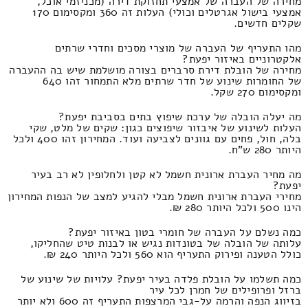
מחירה של העברה של אמצעי תחזוקת דירה (מכניזמי אוכל,
אמצעי בישול אגרטלים וכולי) העלות זה 360 ומקסימום 170
שקלים חדשים.
מהו התעריף של העברה של מוצרי מסכים וחדרי שרתים
אלקטרוניים באיזור יפעת?
מחירה של הובלת דירת סרברים בצורה מושלמת שיש בה ההעברה
של החומרות שינוע של חדר שרתים מלא התמחור זהו 640
ומקסימום 270 שקל.
מה יעלה הובלה של ערכת שיפוץ בתים בסביבת יפעת?
העלות לשינוע של איבזור שיפוצים כגון: שקים של מלט, שקי
בלה, חול, פחים עם גוונים לצביעה ועוד. המחירון זהו 400 ולכל
היותר 280 ש"ח.
מה מחיר העברת ארונית חשמל לא קטן ולחלופין לא רב בעיר
יפעת?
מחירי העברת ארונית חשמל מבלי להגיע למצב של הנפות המחירון
הינו 500 ולכל היותר 280 ₪.
כמה נשלם על העברה של חומרי בטון באיזור יפעת?
עלותה של הובלה של בטונדות נגיש או לבנות טיט שהחליקו,
כולל הטענה ופירוק התעריף הוא 560 ולכל היותר 240 ₪.
כמה תשלמו על הובלת פלדה בעיר יפעת? עלויות של שינוע של
ברזל ופרופילים של חמרן לכל עיר
בזיווג הנפה והרמה על-גבי המרצפות התעריף זה 600 ולא יותר