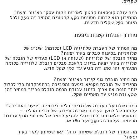
שקלים.
כמה עולה קופסאות קרטון לאריזת מקום עסקי באיזור יפעת?
המחירון הוא לכמות מסוימת 490 קרטונים המחיר זה 350 ולכל
היותר 250 שקלים חדשים.
מחירון הובלות קטנות ביפעת
מה המחיר של העברת טלוויזיה LCD (פלזמה) שינוע של
טלוויזיות בסיפוח סבלים בעיר יפעת?
מחיר הובלה של טלויזיות (שטוחה או LCD) תעריף של הובלה של
טלויזיה בעיר יפעת בזיווג מלאכת סבלים הובלת טלוויזיה פלזמה
התעריף זהו 290 וזה מגיע עד 190 שקל חדש.
מה מחיר הובלת גוף קירור באיזור יפעת?
מחירים של הובלת מקפיא ביפעת והסביבה בהתפרקדות בלי לכלול
יותר הנפה אם צריך בזיווג עבודת הרמה הובלת פריזר המחיר זהו
400 וזה מגיע עד מאתיים שקל.
כמה נשלם על העברה של מדיחי כלים דירתיים ביפעת והסביבה?
עלויות של למען העברה ואריזה ופירוק של מדיח הכלים –
בהוספת מלאכת סבלים מבלי להגיע למצב של שירותי מנוף עבודת
מרימים העלות זה 390 ועד 180 ₪.
מה המחיר של הובלת שטיחון גדול ו/או שטיחון לקיר בעיר
יפעת?