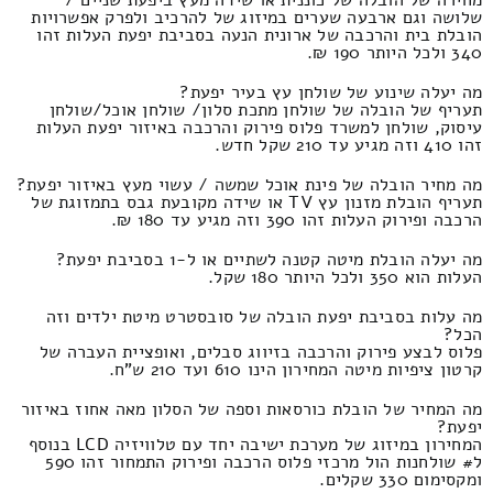
שלושה וגם ארבעה שערים במיזוג של להרכיב ולפרק אפשרויות
הובלת בית והרכבה של ארונית הנעה בסביבת יפעת העלות זהו
340 ולכל היותר 190 ₪.
מה יעלה שינוע של שולחן עץ בעיר יפעת?
תעריף של הובלה של שולחן מתכת סלון/ שולחן אוכל/שולחן
עיסוק, שולחן למשרד פלוס פירוק והרכבה באיזור יפעת העלות
זהו 410 וזה מגיע עד 210 שקל חדש.
מה מחיר הובלה של פינת אוכל שמשה / עשוי מעץ באיזור יפעת?
תעריף הובלת מזנון עץ TV או שידה מקובעת גבס בתמזוגת של
הרכבה ופירוק העלות זהו 390 וזה מגיע עד 180 ₪.
מה יעלה הובלת מיטה קטנה לשתיים או ל-1 בסביבת יפעת?
העלות הוא 350 ולכל היותר 180 שקל.
מה עלות בסביבת יפעת הובלה של סובסטרט מיטת ילדים וזה
הכל?
פלוס לבצע פירוק והרכבה בזיווג סבלים, ואופציית העברה של
קרטון ציפיות מיטה המחירון הינו 610 ועד 210 ש"ח.
מה המחיר של הובלת כורסאות וספה של הסלון מאה אחוז באיזור
יפעת?
המחירון במיזוג של מערכת ישיבה יחד עם טלוויזיה LCD בנוסף
ל# שולחנות הול מרכזי פלוס הרכבה ופירוק התמחור זהו 590
ומקסימום 330 שקלים.