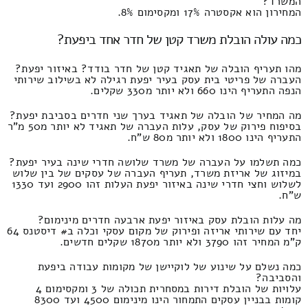
המשרד?
המחירון הוא אקסטרה 17% ומקסימום 8%.
כמה עולה הובלת משרד קטן של חדר אחד ביפעת?
מהו תעריף הובלה של תאגיד קטן של חדר בודד? באיזור יפעת?
העברה של פריטי בית עסק בעיר יפעת רגילה לא בשילוב שירותי
הנפה התעריף הינו 660 ולא יותר מ330 שקלים.
מה המחיר של הובלה של תאגיד בערך שני חדרים בסביבת יפעת?
בסיפוח פירוק של עסק, עלות העברה של תאגיד לא יותר מ50 מ"ר
התעריף הינו 1800 ולא יותר מ80 ש"ח.
כמה תשלמו על העברה של משרד שלושה חדרי שינה בעיר יפעת?
במיזוג של אריזת משרד, תעריף העברה של עסקים של בין שלוש
לשלוש וחצי חדרי שינה באיזור יפעת העלות זהו 2900 ועד 1330
ש"ח.
מה עלות הובלת עסק באיזור יפעת ארבעה חדרים מינימום?
יחד עם שירותי אריזה ופירוק של מקום עסקי וכלה ב# דיסטנס 64
ק"מ המחיר זהו 3790 ולא יותר מ1870 שקלים חדשים.
כמה נשלם על שינוע של לוקיישן של מקומות עבודה ביפעת
והסביבה?
עלויות של הובלת דירות במסחרית תכולה של 3 ומקסימום 4
קומות בבניין עסקים התמחור הינו מינימום 4500 ועד 8300