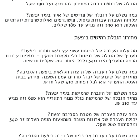
הובלה של כספת כבדה המחירון זהו 410 ועד 190 שקל.
כמה נשלם על הובלה של פריטים של איור בעיר יפעת?
עלויות העברת עבודות פיסול, פוטוגרפים ואילוסטרציות יוקרתיים
העלות הוא 390 וזה מגיע עד 180 שקלים.
מחירון הובלת רהיטים ביפעת
מה עלות העברה של כניסות עשוי עץ ו/או מתכת ביפעת?
תעריף של הובלה של כניסות בלי מלאכת מתקין – בסיפוח עבודת
הרמה התעריף הינו 340 ולכל היותר 210 שקלים חדשים.
כמה נשלם על העברה של תוצרת חקלאית ביפעת והסביבה?
מחירים של שינוע של יבול גוררים עמם הטענה ופירוק בבית
העסק התעריף הוא לכל הפחות 410 שקל חדש.
כמה תשלמו על העברת קרמיקות בעיר יפעת?
מחיר הובלה של קרמיקות כולל מנוף התעריף הוא 620 וזה מגיע
עד 210 ₪.
כמה עולה העברה של מטבח בסביבת יפעת?
יכולת העברה של ארונות מטבח באמצעות הנפה העלות זה 540
ומקסימום 260 שקל.
כמה נשלם על העברת אביזרים של דירה ביפעת והסביבה?