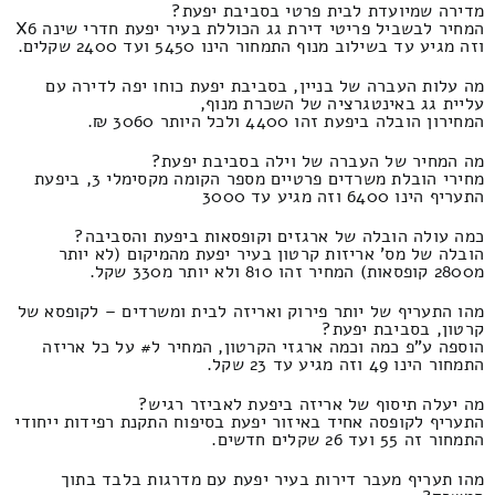
מדירה שמיועדת לבית פרטי בסביבת יפעת?
המחיר לבשביל פריטי דירת גג הכוללת בעיר יפעת חדרי שינה X6
וזה מגיע עד בשילוב מנוף התמחור הינו 5450 ועד 2400 שקלים.
מה עלות העברה של בניין, בסביבת יפעת כוחו יפה לדירה עם
עליית גג באינטגרציה של השכרת מנוף,
המחירון הובלה ביפעת זהו 4400 ולכל היותר 3060 ₪.
מה המחיר של העברה של וילה בסביבת יפעת?
מחירי הובלת משרדים פרטיים מספר הקומה מקסימלי 3, ביפעת
התעריף הינו 6400 וזה מגיע עד 3000
כמה עולה הובלה של ארגזים וקופסאות ביפעת והסביבה?
הובלה של מס' אריזות קרטון בעיר יפעת מהמיקום (לא יותר
מ2800 קופסאות) המחיר זהו 810 ולא יותר מ330 שקל.
מהו התעריף של יותר פירוק ואריזה לבית ומשרדים – לקופסא של
קרטון, בסביבת יפעת?
הוספה ע"פ כמה וכמה ארגזי הקרטון, המחיר ל# על כל אריזה
התמחור הינו 49 וזה מגיע עד 23 שקל.
מה יעלה תיסוף של אריזה ביפעת לאביזר רגיש?
התעריף לקופסה אחיד באיזור יפעת בסיפוח התקנת רפידות ייחודי
התמחור זה 55 ועד 26 שקלים חדשים.
מהו תעריף מעבר דירות בעיר יפעת עם מדרגות בלבד בתוך