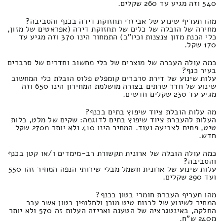
540 וזה מגיע עד 260 שקלים.
מהו תעריף שינוע של אביזרי תחזוקת דירה בכנף והסביבה?
מחירה של הובלה של כלים של תחזוקת דירה (אפראטים של מזון,
כלי הכנת מזון צנצנות וכיו"ב) התמחור הינו 370 וזה מגיע עד
170 שקל.
כמה עולה העברה של מוצרים של כלי מחשוב וחדרים של סרברים
בעיר כנף?
עלות שינוע של דירת סרברים קומפלט פלוס הובלת כלי המחשוב
שינוע של חדר שרתים בצורה מושלמת המחירון הינו 650 וזה
מגיע עד 230 שקלים חדשים.
מה עלות הובלת ציוד שיפוץ בתים בכנף?
העלות להעברת ציוד שיפוץ בתים לדוגמה: שקים של מלט, בלות
טיט, פחים לצביעה ועוד. המחיר הינו 410 ולא יותר מ270 שקל
חדש.
כמה עולה הובלה של ארונית תקשורת רב-מימדים ו/או קטן בכנף
והסביבה?
עלות שינוע של ארונית חשמל מבלי שירותי הנפה המחיר זהו 550
ועד 290 שקלים.
מהו תעריף העברת חומרי בטון בכנף?
המחיר לשינוע של לבנות טיט מוכן ולחלופין בטון אשר עבר
החלקה, באינטגרציה של הטענה ואריזה העלות זה 570 ולא יותר
מ240 ש"ח.