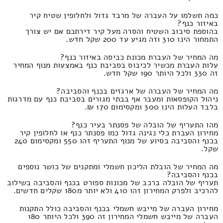
כמה תשלמו על העברה של מרבד גדול ולחלופין שטיח קיר
באיזור כנף?
בהוספת סיבוב השטיח והסרה מעל קיר דירתכם אם יש צורך
התמחור הינו 310 וזה מגיע עד 200 שקל חדש.
מה המחיר של העברת מכונת כביסה באיזור כנף?
עלות העברת מכשיר לכיבוס בסביבת כנף באמצעות מנוף המחיר
זה 330 ולכל היותר 190 שקל חדש.
מה המחיר של העברה של ארגזים בכנף והסביבה?
ניהול הקופסאות ומעבר אף בבתי מגורים בסביבת כנף עם מדרגות
בלבד העלות הינו 300 ומקסימום 170 ₪.
מהו התעריף של הובלה של פסנתר בעיר כנף?
מחירון העברת כלי נגינה גדול כמו פסנתר כנף או לחלופין קיר
בכנף והסביבה בסיוע של מנוף התעריף זהו 550 ומקסימום 240
שקל.
מה המחיר של הובלת הליכון חשמלי ומתקנים של כושר נוספים
בכנף והסביבה?
תעריף של הובלה ברכב של מכונות ספורט בכנף והסביבה בשילוב
להרכיב ולפרק המחירון זהו 410 ולא יותר מ180 שקלים חדשים.
מחירון העברה של מייבש חשמלי בכנף והסביבה כולל התקנות
העברה של מייבש חשמלי המחירון זה 390 ולכל היותר 180