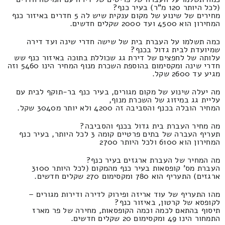
(לכל היותר 120 מ"ר) בעיר כנף?
מחירים של שינוע של מקום ענקית שיש לה 5 חדרים באיזור כנף
המחירון הוא 4500 ועד 2000 שקלים חדשים.
כמה תשלמו על העברת בית של שישה חדרי שינה ועד דירה
שמיועדת לבית גדול בכנף?
עלותה של לחפצים של דירת גג שכוללת בתוכה באיזור כנף שש
חדרי שינה ומקסימום בהוספת השכרת מנוף המחיר הינו 5460 וזה
מגיע עד 2600 שקל.
מה יעלה שינוע של מקום מגורים, בעיר כנף בר-תוקף לבית עם
עליית גג במיזוג של השכרת מנוף,
המחיר הובלה בכנף והסביבה זה 4200 ולא יותר מ3040 שקל.
מה מחיר העברת בית גדול בכנף והסביבה?
תעריף העברה של בתים פרטיים קומה 3 לכל היותר, בעיר כנף
המחירון הוא 6100 ולכל היותר 2700
מה המחיר של העברת ארגזים בעיר כנף?
העברת מס' קופסאות בעיר כנף מהמקום (לכל היותר 3100
ארגזים) התעריף הוא 780 ומקסימום 270 שקלים חדשים.
מהו התעריף של עוד אריזה ופירוק לדירה ודירות מגורים –
לקופסא של קרטון, באיזור כנף?
תיסוף בהתאם לכמה וכמה הקופסאות, מחירה של פר מארז
התמחור הינו 49 ומקסימום 20 שקלים חדשים.