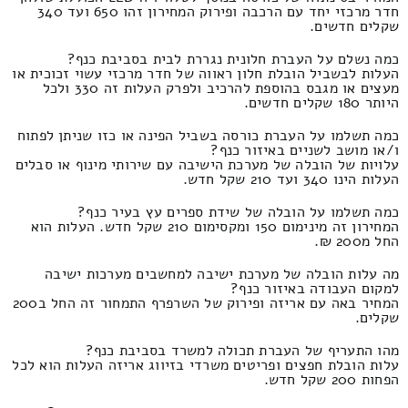
חדר מרכזי יחד עם הרכבה ופירוק המחירון זהו 650 ועד 340
שקלים חדשים.
כמה נשלם על העברת חלונית נגררת לבית בסביבת כנף?
העלות לבשביל הובלת חלון ראווה של חדר מרכזי עשוי זכוכית או
מעצים או מגבס בהוספת להרכיב ולפרק העלות זה 330 ולכל
היותר 180 שקלים חדשים.
כמה תשלמו על העברת כורסה בשביל הפינה או כזו שניתן לפתוח
ו/או מושב לשניים באיזור כנף?
עלויות של הובלה של מערכת הישיבה עם שירותי מינוף או סבלים
העלות הינו 340 ועד 210 שקל חדש.
כמה תשלמו על הובלה של שידת ספרים עץ בעיר כנף?
המחירון זה מינימום 150 ומקסימום 210 שקל חדש. העלות הוא
החל מ200 ₪.
מה עלות הובלה של מערכת ישיבה למחשבים מערכות ישיבה
למקום העבודה באיזור כנף?
המחיר באה עם אריזה ופירוק של השרפרף התמחור זה החל ב200
שקלים.
מהו התעריף של העברת תכולה למשרד בסביבת כנף?
עלות הובלת חפצים ופריטים משרדי בזיווג אריזה העלות הוא לכל
הפחות 200 שקל חדש.