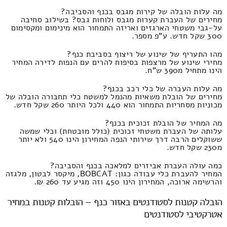
מה עלות הובלה של קירות מגבס בכנף והסביבה?
מחירים של העברת קערות מגבס ולוחות גבס? בשילוב סחיבה
על-גבי משטחי הארגזים ואריזה התמחור הוא מינימום ומקסימום
300 שקל חדש. ע"פ מספר.
מהו התעריף של שינוע של ריצוף בסביבת כנף?
מחירי שינוע של מרצפות בסיפוח להרים עם הנפות לדירה המחיר
הינו מתחיל מ390 ש"ח.
מה עלות העברה של כלי רכב בכנף?
מחירים של הובלת משאיות מהנמל למשטח כלי תחבורה הובלה של
מכוניות מסחריות התמחור הוא 440 ולכל היותר 260 שקל חדש.
מה המחיר של הובלת זכוכית בכנף?
עלותה של העברת משטחי זכוכית (כולל מובטחת) וכלי שמשה
ששוקלים הרבה דרך שירותי הנפה המחירון הינו 540 ולא יותר
מ230 שקל חדש.
כמה עולה העברת אביזרים למלאכה בכנף והסביבה?
המחיר להעברת כלי עבודה כגון: BOBCAT, מיקסר לבטון, מלגזה
והרשימה ארוכה, המחירון הינו 450 וזה מגיע עד 260 ₪.
הובלה קטנות לסטודנטים באזור כנף – הובלות קטנות במחיר
אטרקטיבי לסטודנטים