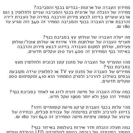
מחירון העברה של ארונות-בגדים בכנף והסביבה?
מחירה של הובלה של ארונית בכנף והסביבה שניים ולחלופין 3 וגם
ארבע שערים בזיווג לבצע פירוק והרכבה בחירה של העברת דירה
והרכבת ארון העברה בכנף והסביבה המחיר זה 340 וזה מגיע עד
180 ₪.
מה יעלה העברה של שולחן עץ בסביבת כנף?
תעריף העברה של שולחנות חדר אירוח או שולחן אוכל/שולחן
פעילות, שולחן למקום העבודה בזיווג לבצע פירוק והרכבה
באיזור כנף המחירון זה 400 ועד 210 שקלים חדשים.
מהו התעריף של העברה של מזנון קטן זכוכית ולחלופין מעץ
בסביבת כנף?
מחירים של העברה של מזנון עץ TV או לחלופין שידה מקובעת
גבסים בשילוב להרכיב ולפרק התמחור הוא 410 ומקסימום 200
שקלים חדשים.
כמה עולה העברה של מיטה זוגית לזוג או לאחד בסביבת כנף?
המחיר זהו 350 ולא יותר מ190 שקל חדש.
מהי עלות בכנף העברת קרקע מיטת קומותיים וזהו?
בזיווג להרכיב ולפרק בסינתזה של עבודת סבלים, ובחירה של
שינוע של קופסה ציפיות מיטה המחירון זה 640 ועד 180 ₪.
כמה תעלה הובלת חדר אירוח בשלמות באיזור כנף?
המחיר בסינתזה של כורסה בנוסף לטלוויזיה LED הכוללת שולחן