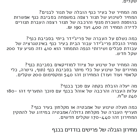
שקלים.
מה המחיר של בעיר כנף הובלה של תנור לבנים?
המחיר לשינוע של תנור רצפה במשפחה בסביבת כנף אפשרות
בהוספת השכרת מנוף והרכבה של תנור רצפה העברת תנורים
לדירה המחיר זה 400 ועד 190 ₪.
כמה נשלם על העברה של פריג'ידר ביתי בסביבת כנף?
מחיר הובלת פריג'ידר עבור הבית בעיר כנף באינטגרציה של
עבודת סבלים ושירותי הנפה התמחור הוא 410 וזה מגיע עד 200
שקל חדש.
מה המחיר של שינוע של ציוד למוזיקאים בסביבת כנף?
מחירים של שינוע של כלי מיתר בסביבת כנף (תוף, גיטרה, כלי
קלאסי ועוד ועוד) המחירון זהו 540 ומקסימום 200 שקלים.
מה יעלה הובלת בקתה עם סכך בכנף?
עלות העברה והרכבה של אוהל בכנף עם סוכך התעריף זהו 180-
240 ש"ח.
כמה תעלה שינוע של אמבטיה או מקלחון בעיר כנף?
תעריף העברה של מקלחת גדולה/אמבטיה במיזוג של להתקין
המחירון זהו 170-440 שקלים חדשים.
מחירון הובלה של פריטים בודדים בכנף