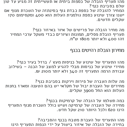
מהו תעריף הובלה של כספות ביתית או תעשייתית זה מגיע עד טון
שלם בסביבת כנף?
המחיר להובלה של כספת כבדת גוף בסינתזה של השכרת מנוף אם
ישנו צורך שינוע כספת גולמנית העלות הוא 400 ומקסימום 170
שקלים חדשים.
מה מחיר הובלה של פריטים של איור באיזור כנף?
תעריף הובלת פסלים, תמונות וציורים כבדי משקל ערכי המחיר
זהו 400 ולא יותר מ180 ש"ח.
מחירון הובלת רהיטים בכנף
מהו התעריף של שינוע של כניסות מעץ / ברזל בעיר כנף?
מחירי שינוע של כניסות מבלי להגיע למצב של הכנה – בשילוב
עבודת הרמה התעריף זה 340 ולא יותר מ210 ₪.
מה עלות העברה של פירות וירקות בסביבת כנף?
מחירים של העברת יבול של חקלאי יש בהם הטענה ומארז בחנות
העלות הוא החל מ390 שקלים.
כמה תשלמו על הובלה של קרמיקות בכנף?
מחירה של העברה של קרמיקה ושיש כולל השכרת מנוף התעריף
הינו 620 ולכל היותר 210 שקל חדש.
מהו התעריף של העברת מטבח בכנף והסביבה?
בחירה של הובלה של איזור בישול על ידי הנפות התעריף הינו