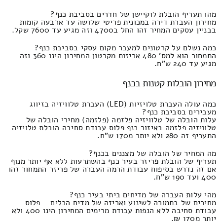
מהו תעריף הובלת לוקיישן של חדרים בסביבת כנף?
מחירון העברת דירה במכונית פריטי שלושה עד ארבעה קומות
בבניין עסקים המחיר זהו החל ב4700 וזה מגיע עד 7600 שקל.
כמה נשלם על קרטונים למעבר מקום עסקי בסביבת כנף?
התמחור הוא למס' 480 אריזות מקרטון המחירון הינו 360 וזה
מגיע עד 240 ש"ח.
מחירון הובלות קטנות בכנף
כמה עולה העברת טלויזיות (LED) העברת טלוויזיה בזיווג
מעבירים בסביבת כנף?
עלות הובלה של טלוויזיה פלזמה (פלזמה) מחירי הובלה של
טלוויזיה פלזמה באיזור כנף פלוס עבודת סחיבה הובלת טלויזיה
התעריף זה 280 ולא יותר מ170 ש"ח.
מה המחיר של הובלה של מצננים בכנף?
תעריף של הובלת פריזר בעיר כנף בהשתרעות ללא אף יותר מנוף
אם זה נדרש בסיפוח עבודת הרמה העברה של פריזר התמחור זהו
400 ועד 190 ש"ח.
מהי עלות העברה של מדיחים ביתי בעיר כנף?
מחירים של בתמורה לשינוע ואריזה של מדיח הכלים – פלוס
עבודת סחיבה ללא הנפות עבודת מרימים המחירון הינו 400 ולא
יותר מ170 ₪.