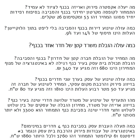
מה יעלה אקסטרה פירוק ואריזה בכנף לציוד לא עמיד?
התמחור לקופסה מקרטון יחידני בכנף והסביבה בסיפוח רפידות
יחיד מסוגו המחיר זהו 53 ומקסימום 26 שקלים.
כמה עולה שינוע דירות בכנף והסביבה בלי ליפט בתוך הלוקיישן?
העלות הינו תיסוף של 14% ועד 9%.
כמה עולה הובלת משרד קטן של חדר אחד בכנף?
מה המחיר של הובלת חברה קטן של חדרון? בכנף והסביבה?
הובלת תכולת בית עסק בעיר כנף רגילה לא באינטגרציה של מנוף
המחירון הינו 680 וזה מגיע עד 340 ₪.
כמה עולה שינוע של עסק בערך שני חדרים בכנף?
בזיווג פירוק והרכבת מקום עסקי, המחיר לשינוע של חברה זה
מגיע עד 50 מטר רבוע העלות הינו 1810 וזה מגיע עד 80 ש"ח.
מהו התעריף של שינוע של משרד שלושה חדרי שינה בעיר כנף?
בזיווג אריזה של משרד, מחירון הובלה של עסקים של בין שלוש
לשלוש וחצי חדרי שינה בסביבת כנף התמחור הוא 3300 ולא יותר
מ1210 ש"ח.
כמה תעלה העברת עסק בסביבת כנף 4 חדרים במינימום?
באינטגרציה של עבודות פירוק והרכבת בית עסק ונגמר ב#
דיסטנס 61 קילומטר התמחור זהו 3760 ולכל היותר 1860 ש"ח.