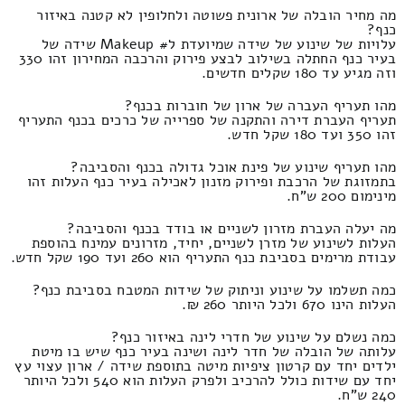
מה מחיר הובלה של ארונית פשוטה ולחלופין לא קטנה באיזור
כנף?
עלויות של שינוע של שידה שמיועדת ל# Makeup שידה של
בעיר כנף החתלה בשילוב לבצע פירוק והרכבה המחירון זהו 330
וזה מגיע עד 180 שקלים חדשים.
מהו תעריף העברה של ארון של חוברות בכנף?
תעריף העברת דירה והתקנה של ספרייה של כרכים בכנף התעריף
זהו 350 ועד 180 שקל חדש.
מהו תעריף שינוע של פינת אוכל גדולה בכנף והסביבה?
בתמזוגת של הרכבת ופירוק מזנון לאכילה בעיר כנף העלות זהו
מינימום 200 ש"ח.
מה יעלה העברת מזרון לשניים או בודד בכנף והסביבה?
העלות לשינוע של מזרן לשניים, יחיד, מזרונים עמינח בהוספת
עבודת מרימים בסביבת כנף התעריף הוא 260 ועד 190 שקל חדש.
כמה תשלמו על שינוע וניתוק של שידות המטבח בסביבת כנף?
העלות הינו 670 ולכל היותר 260 ₪.
כמה נשלם על שינוע של חדרי לינה באיזור כנף?
עלותה של הובלה של חדר לינה ושינה בעיר כנף שיש בו מיטת
ילדים יחד עם קרטון ציפיות מיטה בתוספת שידה / ארון עצוי עץ
יחד עם שידות כולל להרכיב ולפרק העלות הוא 540 ולכל היותר
240 ש"ח.