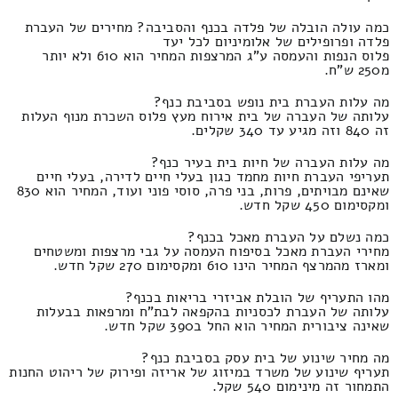
כמה עולה הובלה של פלדה בכנף והסביבה? מחירים של העברת
פלדה ופרופילים של אלומיניום לכל יעד
פלוס הנפות והעמסה ע"ג המרצפות המחיר הוא 610 ולא יותר
מ250 ש"ח.
מה עלות העברת בית נופש בסביבת כנף?
עלותה של העברה של בית אירוח מעץ פלוס השכרת מנוף העלות
זה 840 וזה מגיע עד 340 שקלים.
מה עלות העברה של חיות בית בעיר כנף?
תעריפי העברת חיות מחמד כגון בעלי חיים לדירה, בעלי חיים
שאינם מבויתים, פרות, בני פרה, סוסי פוני ועוד, המחיר הוא 830
ומקסימום 450 שקל חדש.
כמה נשלם על העברת מאכל בכנף?
מחירי העברת מאכל בסיפוח העמסה על גבי מרצפות ומשטחים
ומארז מהמרצף המחיר הינו 610 ומקסימום 270 שקל חדש.
מהו התעריף של הובלת אביזרי בריאות בכנף?
עלותה של העברת לכסניות בהקפאה לבת"ח ומרפאות בבעלות
שאינה ציבורית המחיר הוא החל ב390 שקל חדש.
מה מחיר שינוע של בית עסק בסביבת כנף?
תעריף שינוע של משרד במיזוג של אריזה ופירוק של ריהוט החנות
התמחור זה מינימום 540 שקל.