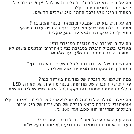
מה עלות שינוע של פריג'ידר גלידות או לחלופין פריג'ידר של
קפטריות ומזנונים בעיר כנף?
המחירון הינו 330 ולכל היותר 230 שקלים חדשים.
מה עלות שינוע של אמבטיית מסאז' בכנף והסביבה?
מחירי הובלת אמבט עיסוי בעיר כנף בהוספת עבודת מתקין
התעריף זה 440 וזה מגיע עד 300 שקלים.
מה עלות העברה של מזגנים בסביבת כנף?
תעריפי בשביל הובלת בסביבת כנף מאווררים ומזגנים פשוט לא
בסיפוח הכנה המחיר זהו 360 ועד 180 ₪.
מה המחיר של העברת רכב לגיל השלישי באיזור כנף?
המחירון זה 400 וזה מגיע עד 210 שקלים.
כמה תשלמו על הובלה של מודעות באיזור כנף?
עלויות של העברה של מודעות, בכנף מודעות של תאורת LED
כוללים הנפות התמחור זהו 440 ולכל היותר 210 שקלים חדשים.
מה יעלה הובלה של מכונה לחיט לתעשייה או לדירה באיזור כנף?
אופציונלי עבורכם לבצע הובלה של מכשירים של חיט עבור
מפעלים המחירון הוא 400 ועד 260 ₪.
כמה עולה שינוע של מיכלי נוי לדגים בעיר כנף?
העברת אקווריום המחירון זהו 540 ולא יותר מ250 ש"ח.