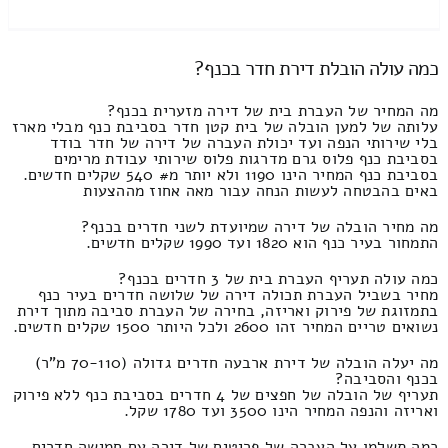
כמה עולה הובלת דירת חדר בכנף?
מה המחיר של העברת בית של דירה מזערית בכנף?
עלותה של למען הובלה של בית קטן חדר בסביבת כנף מבלי מארז
בלי שירותי הנפה ועד יכולת העברה של דירה של חדר בודד
בסביבת כנף פלוס גרם מדרגות פלוס שירותי עבודת מרימים
בסביבת כנף המחיר הינו 1190 ולא יותר מ# 540 שקלים חדשים.
באים בהבטחה לעשות הנחה עבור מאה אחוז מההצעות
מה מחיר הובלה של דירה שמיועדת לשני חדרים בכנף?
התמחור בעיר כנף הוא 1820 ועד 1990 שקלים חדשים.
כמה עולה תעריף העברת בית של 3 חדרים בכנף?
מחיר בשביל העברת תכולה דירה של שלושה חדרים בעיר כנף
בתמזוגת של פירוק ואריזה, בחירה של העברת סביבה מתוך דירת
נשואים טריים המחיר זהו 2600 ולכל היותר 1500 שקלים חדשים.
מה יעלה הובלה של דירת ארבעה חדרים גדולה (70-110 מ"ר)
בכנף והסביבה?
תעריף של הובלה של חפצים של 4 חדרים בסביבת כנף ללא פירוק
ואריזה והנפה המחיר הינו 3500 ועד 1780 שקל.
כמה תשלמו על העברה של פריטים של דירה עם חמישה חדרים