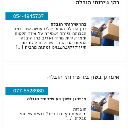
כהן שירותי הובלה
054-4945737
כהן שירותי הובלה
כהן הובלה העסק שלנו עושה את ברמה
הגבוהה ביותר ושמירה על ציוד הלקוח
ומתן שירות מהיר ואדיב כהן הובלה
המקום הכי טוב בשבילכם להזמנות
חייגו0544945737 זמינות מרבית […]
איפרגן בטון בע שירותי הובלה
077-5528980
איפרגן בטון בע שירותי הובלה
הובלות
מבצעים העברת בית? רוצים שירותי
סבלות […]