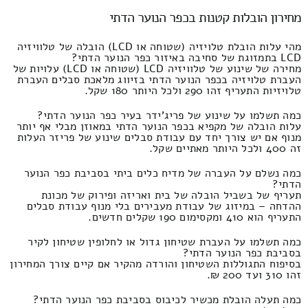
מחירון הובלות קטנות בכפר הנוער הדתי
מהי עלות הובלת טלויזיה (שטוחה או LCD) הובלה של טלוויזיה
LCD בתמזוגת של סחיבה באיזור כפר הנוער הדתי?
מחירה של שינוע של טלוויזיה LCD (שטוחה או LCD) עלויות של
העברת טלויזיה בכפר הנוער הדתי בזיווג מלאכת סבלים העברת
טלויזיות התעריף זהו 290 ולכל היותר 180 שקל.
כמה תשלמו על שינוע של פריג'ידר בעיר כפר הנוער הדתי?
עלות הובלה של מקפיא בכפר הנוער הדתי במאוזן מבלי אף יותר
מנוף אם יש צורך יחד עם עבודת סבלים שינוע של פריזר העלות
זה 400 ולכל היותר מאתיים שקל.
כמה נשלם על העברה של מדיח כלים ביתי בסביבת כפר הנוער
הדתי?
תעריף של בשביל הובלה של בית ואריזה ופירוק של מכונת
ההדחה – במיזוג של עבודת מעבירים בלי מנוף עבודת סבלים
התעריף הוא 410 ומקסימום 190 שקלים חדשים.
כמה תשלמו על העברת שטיחון גדול או לחלופין שטיחון לקיר
בסביבת כפר הנוער הדתי?
בסיפוח התגוללות השטיחון והורדה מהקיר אם קיים צורך המחירון
זהו 310 ועד 200 ₪.
כמה תעלה הובלת מכשיר לכיבוס בסביבת כפר הנוער הדתי?