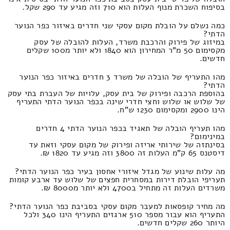
בסיפוח השכרת מנוף העלות הוא 710 וזה מגיע עד 290 שקל.
כמה נשלם על הובלת מקום עסקי שני חדרים באיזור כפר הנוער
הדתי?
במיזוג של פירוק והרכבת משרד, העלות להובלה של עסק
מקסימום 50 מ"ר המחירון הוא 1840 ולא יותר מ100 שקלים
חדשים.
מהו התעריף של הובלה של משרד 3 חדרים באיזור כפר הנוער
הדתי?
בהוספת הרכבה ופירוק של בית עסק, עלויות של העברת בתי עסק
של שלוש או שלוש וחצי חדרי שינה בכפר הנוער הדתי התעריף
הינו 2900 ומקסימום 1230 ש"ח.
מהו תעריף הובלה של תאגיד בכפר הנוער הדתי 4 חדרים
במינימום?
בסינתזה של שירותי אריזה ופירוק של מקום עסקי וזאת עד
דיסטנס 65 ק"מ העלות זה 3800 וזה מגיע עד 1820 ₪.
מה עלות שינוע של מגדל איזורי אחסון בעיר כפר הנוער הדתי?
תעריפי הובלת דירות במסחרית חפצים של שלוש עד ארבע קומות
משרדים העלות זה מתחיל ב4700 ולא יותר מ8000 ₪.
מה מחיר קופסאות למעבר מקום עסקי בסביבת כפר הנוער הדתי?
התעריף הוא עבור מספר 510 ארגזים התעריף הינו 340 ולכל
היותר 260 שקלים חדשים.