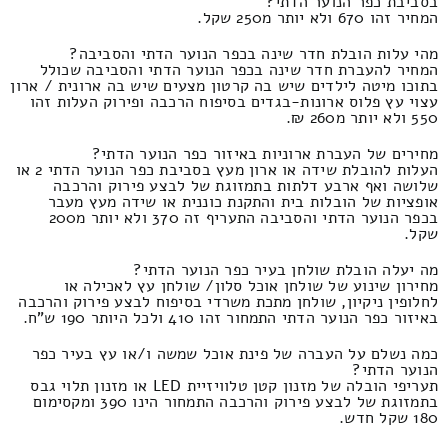
בסביבת כפר הנוער הדתי?
המחיר זהו 670 ולא יותר מ250 שקל.
מהי עלות הובלת חדר שינה בכפר הנוער הדתי והסביבה?
המחיר להעברת חדר שינה בכפר הנוער הדתי והסביבה שכולל
בתוכו מיטה לילדים שיש בה קרטון מצעים שיש בה ארונית / ארון
עצוי עץ פלוס ארונות-בגדים בסיפוח הרכבה ופירוק העלות זהו
550 ולא יותר מ260 ₪.
מחירים של העברת ארוניות באיזור כפר הנוער הדתי?
העלות להובלת שידה או ארון מעץ בסביבת כפר הנוער הדתי 2 או
שלושה ואף ארבע דלתות בתמזוגת של לבצע פירוק והרכבה
אופציות של הובלות בית והתקנת כוננית או שידה מעץ מעבר
בכפר הנוער הדתי והסביבה התעריף זה 370 ולא יותר מ200
שקל.
מה יעלה הובלת שולחן בעיר כפר הנוער הדתי?
מחירון שינוע של שולחן אוכל סלון/ שולחן עץ לאכילה או
לחלופין ניקיון, שולחן מתכת משרדי בסיפוח לבצע פירוק והרכבה
באיזור כפר הנוער הדתי התמחור זהו 410 ולכל היותר 190 ש"ח.
כמה נשלם על העברה של פינת אוכל שמשה ו/או עץ בעיר כפר
הנוער הדתי?
תעריפי הובלה של מזנון קטן טלוויזיית LED או מזנון תלוי גבס
בתמזוגת של לבצע פירוק והרכבה התמחור הינו 390 ומקסימום
180 שקל חדש.