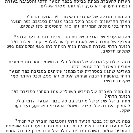
העלות להעברת מכונת כביסה בכפר הנוער הדתי והסביבה בעזרת
הנפות התעריף זהו 350 ולא יותר מ170 שקלים.
מה מחיר הובלה של ארגזים באיזור כפר הנוער הדתי?
מערך הקרטונים ומעבר כולל בבתי מגורים בסביבת כפר הנוער
הדתי בלי מעלית המחירון זהו 310 ומקסימום 170 שקלים.
מהו התעריף של הובלה של פסנתר באיזור כפר הנוער הדתי?
תעריף של העברה של פסנתר-כנף או לחלופין קיר באיזור כפר
הנוער הדתי בעזרת השכרת מנוף המחיר זהו 540 ומקסימום 250
שקלים חדשים.
כמה נשלם על הובלה של מסלול הליכה חשמלי ומכונות אימונים
אחרים באיזור כפר הנוער הדתי?
תעריפי שינוע במסחרית של מתקני אימונים בסביבת כפר הנוער
הדתי בהוספת הרכבה ופירוק העלות זהו 400 ולכל היותר 190
שקלים חדשים.
מה מחיר העברה של מייבש חשמלי שאינו מסחרי בסביבת כפר
הנוער הדתי?
מחירים של שינוע של מייבש כביסה בכפר הנוער הדתי כולל
להתקין העברה של מייבש חשמלי התעריף הוא 390 ועד 190
שקל.
כמה נשלם על בכפר הנוער הדתי והסביבה הובלה של תנור?
עלות העברת תנור רצפה לבית בסביבת כפר הנוער הדתי אופציית
בהוספת הנפות והשמת תנורים הובלה של תנור אובן לדירה המחיר