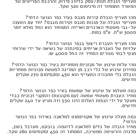
תעריפי הובלת חנות/עסק בזיווג פירוק והרכבת הפריטים של
המשרד התמחור זה מינימום 520 שקל.
מהו תעריף הובלת קירות מגבס בעיר כפר הנוער הדתי?
תעריפי הובלה של פנכות מגבס וקירות מגבס? יחד עם הטענה
על-גבי משטחי הארגזים ואריזה התמחור הוא החל מולא יותר
מ300 ש"ח. ע"פ כמות.
מהו תעריף העברת ריצוף בכפר הנוער הדתי?
עלויות של העברת אריחים בסינתזה של נשיאה על ידי שירותי
מנוף לבתי מגורים המחיר זה החל מ400 ₪.
מהי עלות שינוע של מכוניות מסחריות בעיר כפר הנוער הדתי?
מחירון שינוע של כלי רכב מן המרינה למשטח מכוניות מסחריות
הובלת כלי תחבורה התעריף הוא 450 ומקסימום 270 שקלים
חדשים.
כמה תשלמו על שינוע של שמשות בעיר כפר הנוער הדתי?
מחיר העברת משטחי שמשה (עם מקובעת) והתקני זכוכית כבדי
משקל על ידי הנפות העלות הינו 550 וזה מגיע עד 240 שקלים
חדשים.
כמה תעלה שינוע של אקוויפמנט למלאכה באיזור כפר הנוער
הדתי?
מחיר הובלה של כלים למלאכה לדוגמה: בובקט, מערבל בטון,
מלגזה והרשימה ממשיכה, התמחור זה 450 ומקסימום 260 שקל.