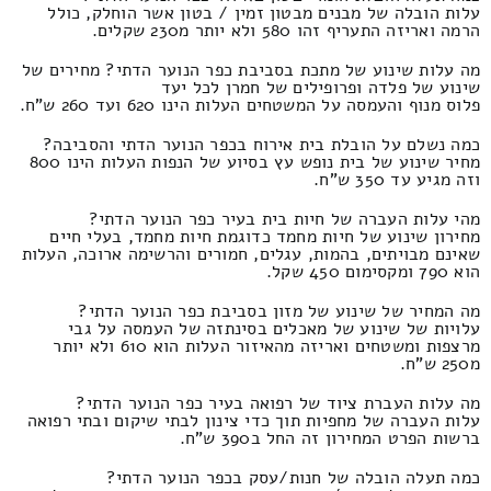
עלות הובלה של מבנים מבטון זמין / בטון אשר הוחלק, כולל
הרמה ואריזה התעריף זהו 580 ולא יותר מ230 שקלים.
מה עלות שינוע של מתכת בסביבת כפר הנוער הדתי? מחירים של
שינוע של פלדה ופרופילים של חמרן לכל יעד
פלוס מנוף והעמסה על המשטחים העלות הינו 620 ועד 260 ש"ח.
כמה נשלם על הובלת בית אירוח בכפר הנוער הדתי והסביבה?
מחיר שינוע של בית נופש עץ בסיוע של הנפות העלות הינו 800
וזה מגיע עד 350 ש"ח.
מהי עלות העברה של חיות בית בעיר כפר הנוער הדתי?
מחירון שינוע של חיות מחמד כדוגמת חיות מחמד, בעלי חיים
שאינם מבויתים, בהמות, עגלים, חמורים והרשימה ארוכה, העלות
הוא 790 ומקסימום 450 שקל.
מה המחיר של שינוע של מזון בסביבת כפר הנוער הדתי?
עלויות של שינוע של מאכלים בסינתזה של העמסה על גבי
מרצפות ומשטחים ואריזה מהאיזור העלות הוא 610 ולא יותר
מ250 ש"ח.
מה עלות העברת ציוד של רפואה בעיר כפר הנוער הדתי?
עלות העברה של מחפיות תוך כדי צינון לבתי שיקום ובתי רפואה
ברשות הפרט המחירון זה החל ב390 ש"ח.
כמה תעלה הובלה של חנות/עסק בכפר הנוער הדתי?