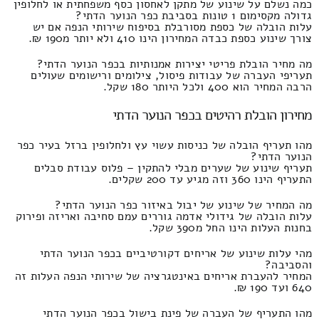
כמה נשלם על שינוע של מתקן לאחסון כסף משפחתית או לחלופין
גדולה מקסימום 1 טונות בסביבת כפר הנוער הדתי?
עלות הובלה של כספת מסורבלת בסיפוח שירותי הנפה אם יש
צורך שינוע כספת כבדה המחירון הינו 410 ולא יותר מ190 ₪.
מה מחיר הובלת פריטי יצירות אמנותיות בכפר הנוער הדתי?
תעריפי העברה של עבודות פיסול, צילומים ורישומים שעולים
הרבה המחיר הוא 400 ולכל היותר 180 שקל.
מחירון הובלת רהיטים בכפר הנוער הדתי
מהו תעריף הובלה של כניסות עשוי עץ ולחלופין ברזל בעיר כפר
הנוער הדתי?
תעריף שינוע של שערים מבלי להתקין – פלוס עבודת סבלים
התעריף הינו 360 וזה מגיע עד 200 שקלים.
מה המחיר של שינוע של יבול באיזור כפר הנוער הדתי?
עלות הובלה של גידולי אדמה גוררים עמם סחיבה ואריזה ופירוק
בחנות העלות הינו החל מ390 שקל.
מהי עלות שינוע של אריחים דקורטיביים בכפר הנוער הדתי
והסביבה?
המחיר להעברת אריחים באינטגרציה של שירותי הנפה העלות זה
640 ועד 190 ₪.
מהו התעריף של העברה של פינת בישול בכפר הנוער הדתי