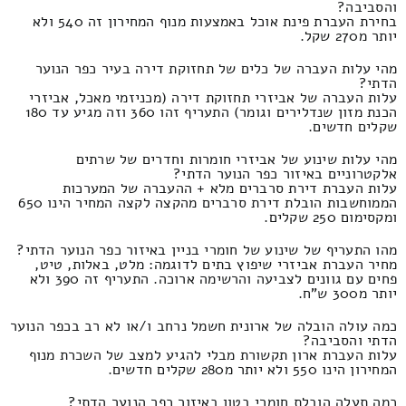
והסביבה?
בחירת העברת פינת אוכל באמצעות מנוף המחירון זה 540 ולא
יותר מ270 שקל.
מהי עלות העברה של כלים של תחזוקת דירה בעיר כפר הנוער
הדתי?
עלות העברה של אביזרי תחזוקת דירה (מכניזמי מאכל, אביזרי
הכנת מזון שנדלירים וגומר) התעריף זהו 360 וזה מגיע עד 180
שקלים חדשים.
מהי עלות שינוע של אביזרי חומרות וחדרים של שרתים
אלקטרוניים באיזור כפר הנוער הדתי?
עלות העברת דירת סרברים מלא + ההעברה של המערכות
הממוחשבות הובלת דירת סרברים מהקצה לקצה המחיר הינו 650
ומקסימום 250 שקלים.
מהו התעריף של שינוע של חומרי בניין באיזור כפר הנוער הדתי?
מחיר העברת אביזרי שיפוץ בתים לדוגמה: מלט, באלות, טיט,
פחים עם גוונים לצביעה והרשימה ארוכה. התעריף זה 390 ולא
יותר מ300 ש"ח.
כמה עולה הובלה של ארונית חשמל נרחב ו/או לא רב בכפר הנוער
הדתי והסביבה?
עלות העברת ארון תקשורת מבלי להגיע למצב של השכרת מנוף
המחירון הינו 550 ולא יותר מ280 שקלים חדשים.
כמה תעלה הובלת חומרי בטון באיזור כפר הנוער הדתי?