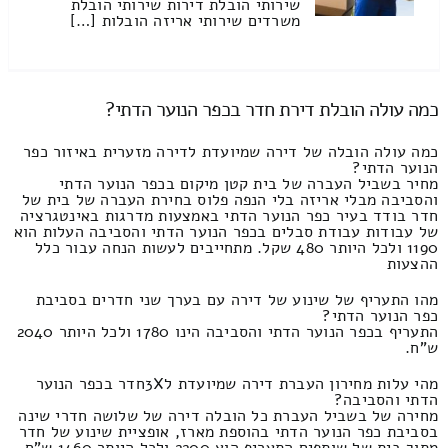
שירותי הובלת דירות שירותי הובלת
משרדים שירותי אריזה הובלות […]
כמה עולה הובלת דירת חדר בכפר הנוער הדתי?
כמה עולה הובלה של דירה שמיועדת לדירה מזערית באיזור כפר
הנוער הדתי?
מחיר בשביל העברה של בית קטן מיקום בכפר הנוער הדתי
והסביבה מבלי אריזה בלי הנפה פלוס בחירת העברה של בית של
חדר בודד בעיר כפר הנוער הדתי באמצעות מדרגות באינטגרציה
של עבודות עבודת סבלים בכפר הנוער הדתי והסביבה העלות הוא
1190 ולכל היותר 480 שקל. מתחייבים לעשות הנחה עבור כלל
ההצעות
מהו התעריף של שינוע של דירה עם בערך שני חדרים בסביבת
כפר הנוער הדתי?
התעריף בכפר הנוער הדתי והסביבה הינו 1780 ולכל היותר 2040
ש"ח.
מהי עלות מחירון העברת דירה שמיועדת ל3Xחדר בכפר הנוער
הדתי והסביבה?
מחירה של בשביל העברת כל הובלה דירה של שלושה חדרי שינה
בסביבת כפר הנוער הדתי בהוספת מארז, אופציית שינוע של חדר
מתוך בית של שותפים התעריף הוא 2200 ולכל היותר 1460 ש"ח.