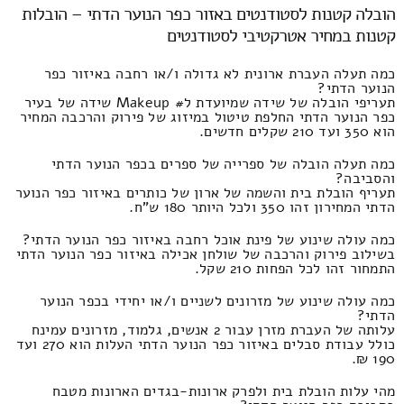
הובלה קטנות לסטודנטים באזור כפר הנוער הדתי – הובלות
קטנות במחיר אטרקטיבי לסטודנטים
כמה תעלה העברת ארונית לא גדולה ו/או רחבה באיזור כפר
הנוער הדתי?
תעריפי הובלה של שידה שמיועדת ל# Makeup שידה של בעיר
כפר הנוער הדתי החלפת טיטול במיזוג של פירוק והרכבה המחיר
הוא 350 ועד 210 שקלים חדשים.
כמה תעלה הובלה של ספרייה של ספרים בכפר הנוער הדתי
והסביבה?
תעריף הובלת בית והשמה של ארון של כותרים באיזור כפר הנוער
הדתי המחירון זהו 350 ולכל היותר 180 ש"ח.
כמה עולה שינוע של פינת אוכל רחבה באיזור כפר הנוער הדתי?
בשילוב פירוק והרכבה של שולחן אכילה באיזור כפר הנוער הדתי
התמחור זהו לכל הפחות 210 שקל.
כמה עולה שינוע של מזרונים לשניים ו/או יחידי בכפר הנוער
הדתי?
עלותה של העברת מזרן עבור 2 אנשים, גלמוד, מזרונים עמינח
כולל עבודת סבלים באיזור כפר הנוער הדתי העלות הוא 270 ועד
190 ₪.
מהי עלות הובלת בית ולפרק ארונות-בגדים הארונות מטבח