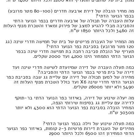
מה מחיר הובלה של דירת ארבעה חדרים (80-100 מטר מרובע)
בכפר הנוער הדתי?
עלות העברה של תכולה של ארבעה חדרים בכפר הנוער הדתי
והסביבה מבלי להגיע למצב של פירוק ומארז והשכרת מנוף העלות
זה 3460 ולכל היותר 1850 ש"ח.
מה המחיר של העברת פריטים של בית של חמישה חדרי שינה (גג
120 מטר מרובע) בסביבת כפר הנוער הדתי?
תעריף של הובלת סביבה רחבה בת חמישה חדרי שינה בכפר
הנוער הדתי התמחור הינו 4200 ועד 2000 שקלים.
כמה תעלה העברה של דירה שמיועדת לשישה חדרי שינה ועד
דירה של בית פרטי בכפר הנוער הדתי והסביבה?
מחירה של למען תכולה של דירה עם עליית גג שבה בסביבת כפר
הנוער הדתי חדרי שינה X6 ועד כולל השכרת מנוף העלות זה
5490 ולא יותר מ2600 שקלים.
מה יעלה שינוע של דירה, באיזור כפר הנוער הדתי בר-תוקף
לדירה עם עליית גג בסיפוח שירותי הנפה,
המחיר הובלה בסביבת כפר הנוער הדתי הוא 4300 ולא יותר
מ3030 ש"ח.
כמה תעלה שינוע של וילה בכפר הנוער הדתי?
מחירים של העברת דירות פרטיות 2-3 קומות, באיזור כפר הנוער
הדתי המחירון זהו 6500 ולכל היותר 2900