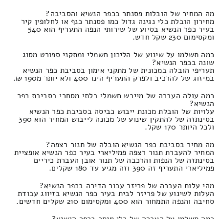
מה המחיר של הובלות פסנתר בכפר הנשיא והסביבה?
מחירון הובלת כלי נגינה גדול כמו פסנתר כנף או לחלופין קיר
בעיר כפר הנשיא בסיוע של שירותי הנפה התעריף הוא 540
ומקסימום 230 שקל חדש.
כמה תשלמו על שינוע של הליכון חשמלי ומתקני ספורט מסוג
שונה בכפר הנשיא?
תעריפי הובלה במכונית של מתקני אימון בסביבת כפר הנשיא
במיזוג של להרכיב ולפרק התעריף הינו 400 ולא יותר מ190 ₪.
כמה עולה העברה של מייבש חשמלי בלתי מסחרי בסביבת כפר
הנשיא?
עלויות של הובלת מכונת ייבוש כביסה בסביבת כפר הנשיא
בסינתזה של להתקין שינוע של מכונה לייבוש המחיר הוא 390
ולכל היותר 170 שקל.
מה מחיר בסביבת כפר הנשיא הובלה של תנור רצפה?
המחיר להעברת תנור רצפה פמיליארי בעיר כפר הנשיא אופציית
בסינתזה של הנפות והרכבה של תנור אובן העברת כיריים
פמיליארי התעריף זה 390 וזה מגיע עד 180 שקלים.
מהי עלות העברה של פריזר עבור הדירה בכפר הנשיא?
העלות לשינוע של פריזר לבית בעיר כפר הנשיא בזיווג עבודת
סחיבה והנפה התמחור הוא 400 ומקסימום 210 שקלים חדשים.
כמה תשלמו על העברה של כלי מיתר בכפר הנשיא?