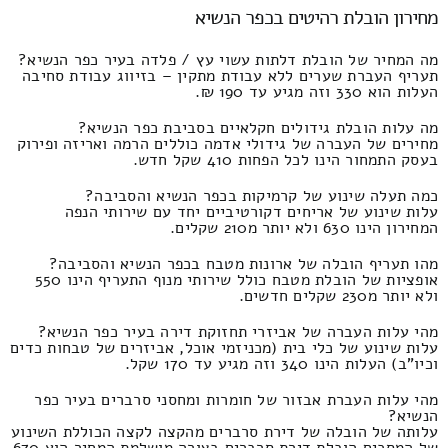
מחירון הובלת רהיטים בכפר הנשיא
מה המחיר של הובלת דלתות עשוי עץ / פלדה בעיר כפר הנשיא?
תעריף העברת שערים ללא עבודת מתקין – בזיווג עבודת סחיבה
העלות הוא 330 וזה מגיע עד 190 ₪.
מה עלות הובלת גידולים חקלאיים בסביבת כפר הנשיא?
מחירים של העברה של גידולי אדמה כוללים הרמה ואריזה ופירוק
בעסק התמחור הינו לכל הפחות 410 שקל חדש.
כמה תעלה שינוע של קרמיקות בכפר הנשיא והסביבה?
עלות שינוע של אריחים דקורטיביים יחד עם שירותי הנפה
המחירון הינו 630 ולא יותר מ210 שקלים.
מהו תעריף הובלה של ארונות מטבח בכפר הנשיא והסביבה?
אופציות של הובלת מטבח כולל שירותי מנוף התעריף הינו 550
ולא יותר מ230 שקלים חדשים.
מהי עלות העברה של אביזרי תחזוקת דירה בעיר כפר הנשיא?
עלות שינוע של כלי בית (מכניזמי אוכל, אביזרים של טבחות כדים
וכיו"ב) העלות הינו 340 וזה מגיע עד 170 שקל.
מהי עלות העברת אבזור של חומרות ומחסני סרברים בעיר כפר
הנשיא?
עלותה של הובלה של דירת סרברים מהקצה לקצה הכוללת השינוע
של המסכים הובלת דירת סרברים בצורה מושלמת המחיר הוא 670