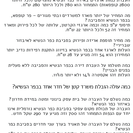
2800 קופסאות) התמחור הוא 780 ולכל היותר 280 ש"ח.
מה המחיר של יותר מארז למשרדים ובתי מגורים – פר קופסא,
בכפר הנשיא והסביבה?
תיסוף ע"פ כמה וכמה ארגזי הקרטון, עלותה של לכל פירוק ומארז
המחיר זה 52 ולכל היותר 22 ש"ח.
מה מחיר תוספת אריזה ופירוק בסביבת כפר הנשיא לאיבזור
שברירי?
העלות לארגז אחד בכפר הנשיא בזיווג התקנת רפידות נדיב יותר
המחירון הוא 54 וזה מגיע עד 28 ש"ח.
כמה תשלמו על העברת דירה בכפר הנשיא והסביבה ללא מעלית
בפנים הבניין?
העלות זהו אקסטרה 14% ולא יותר מ11%.
כמה עולה הובלת משרד קטן של חדר אחד בכפר הנשיא?
כמה נשלם על העברה של בית עסק בינוני ומטה במידת חדרון?
באיזור כפר הנשיא?
העברה של תכולת מקום עסקי בסביבת כפר הנשיא נורמלית אינו
יחד עם הנפות התמחור זהו 700 וזה מגיע עד 290 שקל חדש.
כמה נשלם על העברה של תאגיד בערך שני חדרים בסביבת כפר
הנשיא?