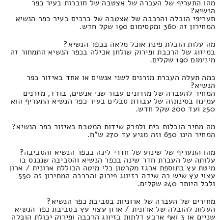
מהו התעריף של העברה של אצטבה של חוברות בעיר כפר
הנשיא?
תעריפי הובלה והרכבה של אצטבה של כרכים בעיר כפר הנשיא
המחירון זה 360 ומקסימום 190 שקל חדש.
מה עלות הובלת פינת אוכל מלאה בכפר הנשיא?
במיזוג של הרכבת ופירוק שולחן אכילה בכפר הנשיא התמחור זה
מינימום 190 שקלים.
כמה תעלה העברת מזרנים לשני אנשים או אחד באיזור כפר
הנשיא?
המחיר להעברה של מזרונים עבור שני אנשים, בודד, מזרנים
עמינח בסינתזה של עבודת סבלים בעיר כפר הנשיא התעריף הוא
250 ועד 200 שקל חדש.
מה מחיר הובלות בית ולפרק שידות המטבח באיזור כפר הנשיא?
המחיר הינו 650 וזה מגיע עד 270 ש"ח.
מהו התעריף של שינוע של חדרי לינה בכפר הנשיא והסביבה?
עלותה של העברת חדר שינה בכפר הנשיא והסביבה שנכנס בו
מיטת עץ בתוספת ארגז מקרטון כלי מיטה הכוללת ארונית / ארון
עצוי עץ שיש בה שידה בזיווג פירוק והרכבה המחירון זה 550
ולכל היותר 240 שקלים.
מחירים של העברה של ארוניות בסביבת כפר הנשיא?
העלות להובלה של ארונית / ארון עצוי עץ בסביבת כפר הנשיא
שניים או 3 ואף ארבע דלתות בזיווג הרכבה ופירוק יכולת הובלה