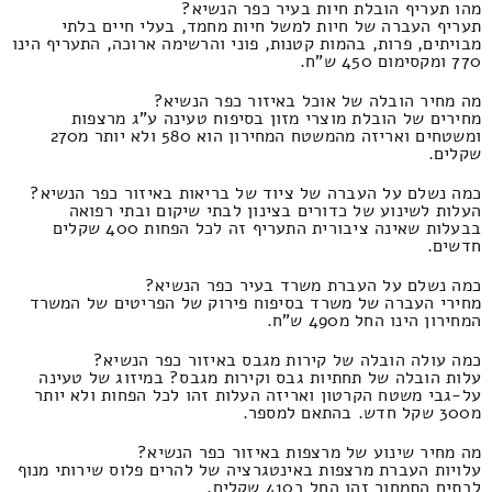
מהו תעריף הובלת חיות בעיר כפר הנשיא?
תעריף העברה של חיות למשל חיות מחמד, בעלי חיים בלתי
מבויתים, פרות, בהמות קטנות, פוני והרשימה ארוכה, התעריף הינו
770 ומקסימום 450 ש"ח.
מה מחיר הובלה של אוכל באיזור כפר הנשיא?
מחירים של הובלת מוצרי מזון בסיפוח טעינה ע"ג מרצפות
ומשטחים ואריזה מהמשטח המחירון הוא 580 ולא יותר מ270
שקלים.
כמה נשלם על העברה של ציוד של בריאות באיזור כפר הנשיא?
העלות לשינוע של כדורים בצינון לבתי שיקום ובתי רפואה
בבעלות שאינה ציבורית התעריף זה לכל הפחות 400 שקלים
חדשים.
כמה נשלם על העברת משרד בעיר כפר הנשיא?
מחירי העברה של משרד בסיפוח פירוק של הפריטים של המשרד
המחירון הינו החל מ490 ש"ח.
כמה עולה הובלה של קירות מגבס באיזור כפר הנשיא?
עלות הובלה של תחתיות גבס וקירות מגבס? במיזוג של טעינה
על-גבי משטח הקרטון ואריזה העלות זהו לכל הפחות ולא יותר
מ300 שקל חדש. בהתאם למספר.
מה מחיר שינוע של מרצפות באיזור כפר הנשיא?
עלויות העברת מרצפות באינטגרציה של להרים פלוס שירותי מנוף
לבתים התמחור זהו החל ב410 שקלים.