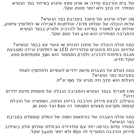
של בית והרכבת שידה או ארון מעץ שינוע באיזור כפר הנשיא
המחיר זה 370 ולא יותר מ210 שקל.
מה יעלה שינוע של סטנד בסביבת כפר הנשיא?
עלות הובלה של שולחן סלון/ שולחנות לאכילה או לחלופין עיסוק,
שולחן עץ למשרד במיזוג של להרכיב ולפרק בכפר הנשיא
והסביבה המחירון הוא 410 ועד 200 שקל.
כמה עולה הובלה של מזנון זגוגית או עשוי עץ בכפר הנשיא?
עלויות הובלת מזנונים טלוויזיית LED או לחלופין שידה מקובעת
מגבס בסיפוח להרכיב ולפרק התמחור הוא 390 ומקסימום 200
שקל חדש.
כמה נשלם על העברת מיטת ילדים לשתיים ולחלופין לאחד
בסביבת כפר הנשיא?
העלות הוא 370 וזה מגיע עד 190 ש"ח.
מהו תעריף בכפר הנשיא והסביבה הובלה של תשתית מיטת ילדים
וזהו?
בשילוב לבצע פירוק והרכבה בזיווג הרמה, ואופציה של הובלת
קופסה מקרטון מצעים התמחור זה 620 ועד 200 ₪.
כמה עולה העברה של כורסאות וספה של הסלון קומפלט בסביבת
כפר הנשיא?
המחיר פלוס כורסה יחד עם טלוויזיה הכוללת שולחן סלון בשילוב
פירוק והרכבה התעריף זה 650 ולא יותר מ340 שקל.