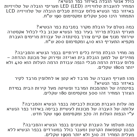
כולל אנשי הובלה באיזור כפר הנשיא?
המחיר להעברת טלוויזיה LED (LED) תעריפי הובלה של טלויזיות
באיזור כפר הנשיא פלוס עבודת סבלים הובלה של טלוויזיה LCD
התמחור הינו 300 שקלים ומקסימום 190 ש"ח.
כמה נשלם על הובלת מקרר בסביבת כפר הנשיא?
תעריף הובלת פריזר בעיר כפר הנשיא שכוב בלי לכלול אקסטרה
שירותי מנוף אם קיים צורך בסינתזה של עבודת מרימים העברת
מקפיא התעריף הוא 410 ומקסימום 200 ש"ח.
מה מחיר הובלת מדיח כלים דירתיים בכפר הנשיא והסביבה?
מחירים של למען הובלת בית ואריזה ופירוק של מכונת ההדחה –
פלוס עבודת הרמה מבלי הנפה עבודת הרמה העלות הוא 410 ולא
יותר מ180 שקלים.
מהו תעריף העברה של מרבד לא קטן או לחלופין מרבד לקיר
באיזור כפר הנשיא?
בסינתזה של התהפכות המרבד ופשיטה מעל קירות הבית במידת
הצורך המחיר זהו 300 ומקסימום 180 שקלים.
מה עלות העברת מכונות לכביסה בכפר הנשיא והסביבה?
עלותה של העברה של מכונות לעשיית כביסה באיזור כפר הנשיא
ע"י הנפות העלות זה 370 ומקסימום 190 שקל חדש.
כמה תשלמו על העברת קרטונים בכפר הנשיא והסביבה?
תכנון קופסאות הקרטון ומעבר כולל במשרדים בכפר הנשיא ללא
מעלית המחיר זה 310 ולא יותר מ190 שקלים.