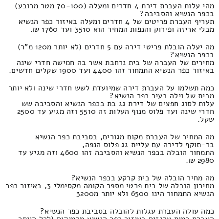
מהי עלות העברת דירת 4 חדרים ומעלה (70-100 מטר מרובע)
בכפר הנשיא והסביבה?
תעריף העברת פריטים של 4 חדרים ומעלה באיזור כפר הנשיא
מבלי אריזה ופירוק והנפות המחיר הוא 3510 ועד 1760 ₪.
מה יעלה הובלת פריטי דירה עם 5 חדרים (לא יותר מ120 מ"ר)
בכפר הנשיא?
מחירים של העברה של בית נרחבת אשר בה חמישה חדרי שינה
באיזור כפר הנשיא התמחור זהו 4400 ועד 1900 שקלים חדשים.
כמה תשלמו על העברת דירה שמיועדת לשש חדרי שינה ולא יותר
מבית של וילה בעיר כפר הנשיא?
עלות לסוג חפצים של דירת גג בת בכפר הנשיא והסביבה שש
חדרי שינה ועד פלוס מנוף העלות זה 5510 וזה מגיע עד 2500
שקל.
מה המחיר של העברת מקום מגורים, בסביבת כפר הנשיא
בר-תוקף לדירה עם עליית גג פלוס הנפה,
התמחור הובלה בכפר הנשיא והסביבה זהו 4600 וזה מגיע עד
2980 ₪.
מה מחיר הובלה של בית קרקע בכפר הנשיא?
מחירון הובלה של בית פרטי מספר הקומה מקסימלי 3, באיזור כפר
הנשיא התמחור הינו 6500 ולא יותר מ3200
כמה עולה העברת עגלות להובלה בסביבת כפר הנשיא?
העברת כמות ארגזים באיזור כפר הנשיא מהמיקום (לכל היותר