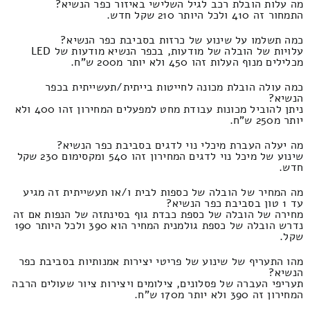
מה עלות הובלת רכב לגיל השלישי באיזור כפר הנשיא?
התמחור זה 410 ולכל היותר 210 שקל חדש.
כמה תשלמו על שינוע של כרזות בסביבת כפר הנשיא?
עלויות של הובלה של מודעות, בכפר הנשיא מודעות של LED
מכלילים מנוף העלות זהו 450 ולא יותר מ200 ש"ח.
כמה עולה הובלת מכונה לחייטות בייתית/תעשייתית בכפר
הנשיא?
ניתן להוביל מכונות עבודת מחט למפעלים המחירון זהו 400 ולא
יותר מ250 ש"ח.
מה יעלה העברת מיכלי נוי לדגים בסביבת כפר הנשיא?
שינוע של מיכל נוי לדגים המחירון זהו 540 ומקסימום 230 שקל
חדש.
מה המחיר של הובלה של כספות לבית ו/או תעשייתית זה מגיע
עד 1 טון בסביבת כפר הנשיא?
מחירה של הובלה של כספת כבדת גוף בסינתזה של הנפות אם זה
נדרש הובלה של כספת גולמנית המחיר הוא 390 ולכל היותר 190
שקל.
מהו התעריף של שינוע של פריטי יצירות אמנותיות בסביבת כפר
הנשיא?
תעריפי העברה של פסלונים, צילומים ויצירות ציור שעולים הרבה
המחירון זה 390 ולא יותר מ170 ש"ח.