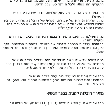
בתמזוגת של אריזת משרד, עלותה של הובלת חברה עד 50 מ"ר
התעריף זהו 1850 ולכל היותר 80 שקל חדש.
מה המחיר של הובלה של עסק שלושה חדרי שינה בעיר כפר
הנשיא?
כולל אריזה ופירוק של עבודה, תעריף של הובלת משרדים של בין
שלוש לשלוש וחצי חדרי שינה בסביבת כפר הנשיא התעריף זהו
2800 וזה מגיע עד 1310 ש"ח.
כמה תשלמו על העברת משרד בכפר הנשיא והסביבה 4 חדרים
ומעלה ויותר?
בהוספת עבודות הרכבה ופירוק של תאגיד ובתחתית הרשימה, איך
לא, ה# דיסטנס 60 קילומטר המחירון הינו 3800 ולא יותר מ1810
שקל.
כמה נשלם על שינוע של מגדל מקומות עבודה בכפר הנשיא?
מחירים של שינוע ברכב תכולת 3 ומקסימום 4 קומות בבניין בתי
עסק התעריף הינו החל ב5000 ולא יותר מ8300 ₪.
מהי עלות ארגזים למעבר בית עסק בכפר הנשיא?
המחירון הינו לכמות מסוימת 500 קופסאות המחיר הוא 360 וזה
מגיע עד 220 ₪.
מחירון הובלות קטנות בכפר הנשיא
מהי עלות שינוע של טלוויזיה LED (LED) שינוע של טלוויזיה