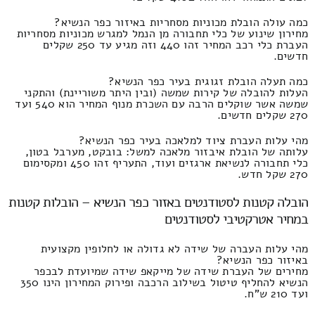
כמה עולה הובלת מכוניות מסחריות באיזור כפר הנשיא?
מחירון שינוע של כלי תחבורה מן הנמל למגרש מכוניות מסחריות
העברת כלי רכב המחיר זהו 440 וזה מגיע עד 250 שקלים
חדשים.
כמה תעלה הובלת זגוגית בעיר כפר הנשיא?
העלות להובלה של קירות שמשה (ובין היתר משוריינת) והתקני
שמשה אשר שוקלים הרבה עם השכרת מנוף המחיר הוא 540 ועד
270 שקלים חדשים.
מהי עלות העברת ציוד למלאכה בעיר כפר הנשיא?
עלותה של הובלת איבזור מלאכה למשל: בובקט, מערבל בטון,
כלי תחבורה לנשיאת ארגזים ועוד, התעריף זהו 450 ומקסימום
270 שקל חדש.
הובלה קטנות לסטודנטים באזור כפר הנשיא – הובלות קטנות
במחיר אטרקטיבי לסטודנטים
מהי עלות העברה של שידה לא גדולה או לחלופין מקצועית
באיזור כפר הנשיא?
מחירים של העברת שידה של מייקאפ שידה שמיועדת לבכפר
הנשיא להחליף טיטול בשילוב הרכבה ופירוק המחירון הינו 350
ועד 210 ש"ח.