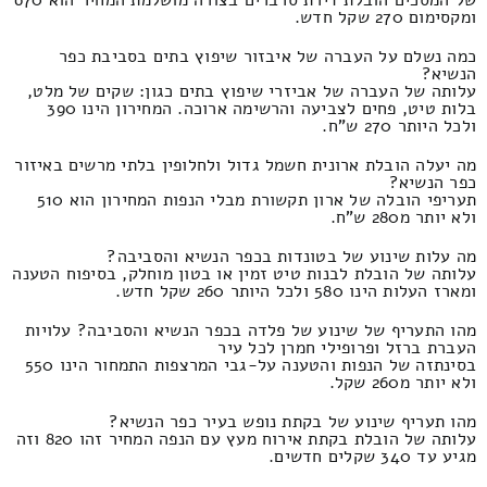
ומקסימום 270 שקל חדש.
כמה נשלם על העברה של איבזור שיפוץ בתים בסביבת כפר
הנשיא?
עלותה של העברה של אביזרי שיפוץ בתים כגון: שקים של מלט,
בלות טיט, פחים לצביעה והרשימה ארוכה. המחירון הינו 390
ולכל היותר 270 ש"ח.
מה יעלה הובלת ארונית חשמל גדול ולחלופין בלתי מרשים באיזור
כפר הנשיא?
תעריפי הובלה של ארון תקשורת מבלי הנפות המחירון הוא 510
ולא יותר מ280 ש"ח.
מה עלות שינוע של בטונדות בכפר הנשיא והסביבה?
עלותה של הובלת לבנות טיט זמין או בטון מוחלק, בסיפוח הטענה
ומארז העלות הינו 580 ולכל היותר 260 שקל חדש.
מהו התעריף של שינוע של פלדה בכפר הנשיא והסביבה? עלויות
העברת ברזל ופרופילי חמרן לכל עיר
בסינתזה של הנפות והטענה על-גבי המרצפות התמחור הינו 550
ולא יותר מ260 שקל.
מהו תעריף שינוע של בקתת נופש בעיר כפר הנשיא?
עלותה של הובלת בקתת אירוח מעץ עם הנפה המחיר זהו 820 וזה
מגיע עד 340 שקלים חדשים.