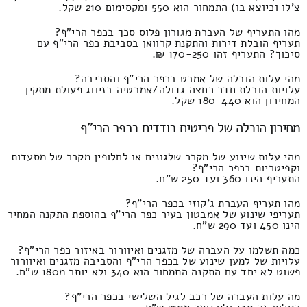
צ'לו וכיוצא בו) התמחור הוא 550 ומקסימום 210 שקל.
מהו התעריף של העברת מגורון פלוס סכך בכפר הרי"ף?
תעריף הובלת דירות והתקנת קרוואן בסביבת כפר הרי"ף עם
סיכוך? התעריף זהו 170-250 ₪.
מהי עלות הובלה של אמבט בכפר הרי"ף והסביבה?
עלויות הובלת חדר רחצה גדולה/אמבטיה בזיווג פעולת מתקין
המחירון הוא 180-440 שקל.
מחירון הובלה של פריטים בודדים בכפר הרי"ף
מהי עלות שינוע של מקרר שלגונים או לחלופין מקרר של מסעדות
וקפיטריות בכפר הרי"ף?
התעריף הינו 360 ועד 250 ש"ח.
מהו תעריף העברת ג'קוזי בכפר הרי"ף?
תעריפי שינוע של אמבטון בעיר כפר הרי"ף בהוספת התקנה המחיר
הינו 450 ועד 290 ש"ח.
כמה תשלמו על העברה של מזגנים ואיוורור באיזור כפר הרי"ף?
עלויות של למען שינוע של בכפר הרי"ף והסביבה מזגנים ואיוורור
פשוט לא יחד עם התקנה התמחור הוא 340 ולא יותר מ180 ש"ח.
מה עלות העברה של רכב לגיל השלישי בכפר הרי"ף?