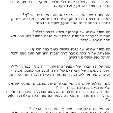
תעריפי העברה של כניסות בלי מלאכת מתקין – בסיפוח עבודת
סבלים המחיר זהו 350 ועד 190 ₪.
מה המחיר של העברת גידולי אדמה בעיר כפר הרי"ף?
תעריף הובלת גידולים חקלאיים כוללים טעינה ואריזה ופירוק
במרכול התמחור זה החל מ390 שקלים חדשים.
מה מחיר שינוע של קרמיקה ושיש בכפר הרי"ף?
העלות להעברת אריחים במיזוג של הנפה המחיר זהו 660 ולא
יותר מ200 שקלים.
מה מחיר שינוע של פינת בישול בעיר כפר הרי"ף?
אופציות של הובלת מטבח דרך הנפות התמחור הינו 550 ולכל
היותר 250 שקלים חדשים.
מהי עלות העברה של אמצעי תחזוקת דירה בעיר כפר הרי"ף?
העלות לשינוע של אביזרים של דירה (מכניזמי מאכל, אביזרי
גסטרונומיה אהילים וכולי) המחיר זה 370 ולכל היותר 190 ₪.
כמה תשלמו על שינוע של אביזרים של מחשבים ומחסני שרתים
אלקטרוניים בסביבת כפר הרי"ף?
המחיר להעברת דירת סרברים בשלמות הכוללת העברת החומרות
הובלת דירת סרברים מהקצה לקצה התמחור הינו 640 ועד 260
ש"ח.
מהי עלות הובלת ערכת שיפוץ בתים בכפר הרי"ף?
עלות העברת אביזרי שיפוץ בתים דוגמה לכך: שקים של מלט,