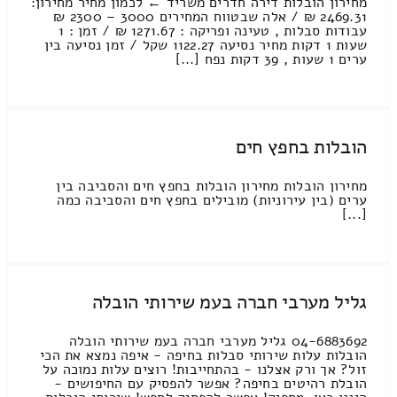
מחירון הובלות דירה חדרים משריד ← לכמון מחיר מחירון:
2469.31 ₪ / אלה שבטווח המחירים 3000 – 2300 ₪
עבודות סבלות , טעינה ופריקה : 1271.67 ₪ / זמן : 1
שעות 1 דקות מחיר נסיעה 1122.27 שקל / זמן נסיעה בין
ערים 1 שעות , 39 דקות נפח [...]
הובלות בחפץ חים
מחירון הובלות מחירון הובלות בחפץ חים והסביבה בין
ערים (בין עירוניות) מובילים בחפץ חים והסביבה כמה
[...]
גליל מערבי חברה בעמ שירותי הובלה
04-6883692 גליל מערבי חברה בעמ שירותי הובלה
הובלות עלות שירותי סבלות בחיפה - איפה נמצא את הכי
זול? אך ורק אצלנו - בהתחייבות! רוצים עלות נמוכה על
הובלת רהיטים בחיפה? אפשר להפסיק עם החיפושים -