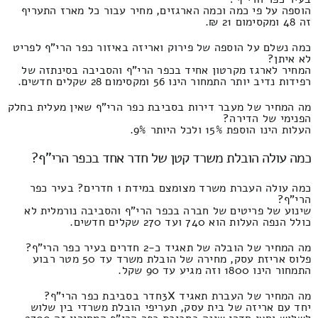
הוספה על פי כמה וכמה הארגזים, מחיר עבור כל מארז התעריף
זה 48 ומקסימום 21 ₪.
כמה נשלם על הוספה של פירוק ואריזה באיזור כפר הרי"ף לפריט
לא איתן?
המחיר לארגז מקרטון אחיד בכפר הרי"ף והסביבה בסינתזה של
רפידות נדיב יותר התמחור הינו 56 ומקסימום 28 שקלים חדשים.
מה המחיר של מעבר דירות בסביבת כפר הרי"ף שאין מעלית בחלק
הפנימי של הדירה?
העלות הינו הוספת 15% ולכל היותר 9%.
כמה עולה הובלת משרד קטן של חדר אחד בכפר הרי"ף?
כמה עולה העברת משרד מצומצם במידת 1 חדרים? בעיר כפר
הרי"ף?
שינוע של פריטים של חברה בכפר הרי"ף והסביבה נורמלית לא
כולל הנפה העלות הוא 740 ועד 270 שקלים חדשים.
מה המחיר של הובלה של תאגיד כ-2 חדרים בעיר כפר הרי"ף?
פלוס אריזת עסק, מחירה של הובלת משרד עד 50 מטר רבוע
התמחור הינו 1800 וזה מגיע עד 90 שקל.
מה המחיר של העברת תאגיד 3Xחדר בסביבת כפר הרי"ף?
יחד עם אריזה של בית עסק, תעריפי הובלת משרדי בין שלוש