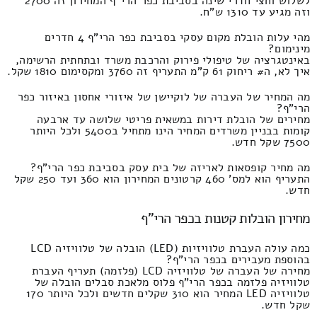
לשלוש וחצי חדרי שינה בסביבת כפר הרי"ף המחירון זה 2700
וזה מגיע עד 1310 ש"ח.
מהי עלות הובלת מקום עסקי בסביבת כפר הרי"ף 4 חדרים
מינימום?
באינטגרציה של טיפולי פירוק והרכבת משרד ובתחתית הרשימה,
איך לא, ה# ריחוק 61 ק"מ התעריף זה 3760 ומקסימום 1810 שקל.
מה המחיר של העברה של לוקיישן של איזורי אחסון באיזור כפר
הרי"ף?
מחירים של הובלת דירות במשאית פריטי שלושה עד ארבעה
קומות בבניין משרדים המחיר הינו מתחיל ב5400 ולכל היותר
7500 שקל חדש.
מה מחיר קופסאות לאריזה של בית עסק בסביבת כפר הרי"ף?
התעריף הוא למס' 460 קרטונים המחירון הוא 360 ועד 250 שקל
חדש.
מחירון הובלות קטנות בכפר הרי"ף
כמה עולה העברת טלוויזיות (LED) הובלה של טלוויזיה LCD
בהוספת מעבירים בכפר הרי"ף?
מחירה של העברה של טלוויזיה LCD (פלזמה) תעריף העברת
טלוויזיה פלזמה בכפר הרי"ף פלוס מלאכת סבלים הובלה של
טלוויזיה LED המחיר הוא 310 שקלים חדשים ולכל היותר 170
שקל חדש.