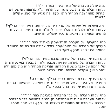
כמה עולה העברה של מזון בעיר כפר הרי"ף?
עלות הובלת מזונות בסינתזה של הרמה ע"ג מרצפות ומשטחים
ופירוק מהמרצפה המחיר הינו 570 וזה מגיע עד 230 שקלים
חדשים.
כמה תשלמו על שינוע של אביזרים של רפואה בעיר כפר הרי"ף?
עלות הובלת גלולות במהלך צינון לבת"ח ובתי רפואה בבעלות
פרטית המחיר זה מינימום 390 שקלים חדשים.
מהו התעריף של העברת חנות/עסק באיזור כפר הרי"ף?
תעריף של הובלה של חנות/עסק כולל אריזה של רהיטי המשרד
המחיר הינו החל מ490 שקל חדש.
מהו תעריף העברה של קירות מגבס בעיר כפר הרי"ף?
עלות העברה של קערות עשויות מגבס ולוחות גבס? באינטגרציה
של הרמה על-גבי משטח הקרטון ופריקה המחיר הוא מינימום ולא
יותר מ310 שקלים חדשים. תלוי בכמה וכמה.
מהו תעריף הובלת רצפות בכפר הרי"ף והסביבה?
מחירים של העברה של מרצפות יחד עם נשיאה באמצעות הנפות
למשרדים התעריף הינו החל ב390 ש"ח.
מהי עלות הובלה של כלי תחבורה בסביבת כפר הרי"ף?
עלויות העברת מכוניות מסחריות מן הנמל למשטח כלי תחבורה
העברה של מכוניות מסחריות העלות זהו 440 ולא יותר מ260
שקל.