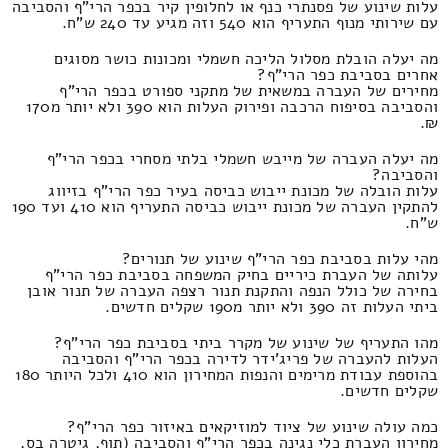
עלות שינוע של פסנתרי כנף או לחלופין קיר בכפר הרי"ף והסביבה
עם שירותי מנוף התעריף הוא 540 וזה מגיע עד 240 ש"ח.
מה יעלה הובלת מסלול הליכה חשמלי ומכונות כושר מסוגים
אחרים בסביבת כפר הרי"ף?
מחירים של העברה במשאית של מתקני ספורט בכפר הרי"ף
והסביבה בסיפוח הרכבה ופירוק העלות הוא 390 ולא יותר מ170
₪.
מה יעלה העברה של מייבש חשמלי בלתי מסחרי בכפר הרי"ף
והסביבה?
עלות הובלה של מכונת ייבוש כביסה בעיר כפר הרי"ף בזיווג
להתקין העברה של מכונת ייבוש כביסה התעריף הוא 410 ועד 190
ש"ח.
מהי עלות בסביבת כפר הרי"ף שינוע של תנורים?
עלותה של העברת כיריים בחיק המשפחה בסביבת כפר הרי"ף
בחירה של כולל הנפה והתקנת תנור רצפה העברה של תנור אובן
ביתי העלות זה 390 ולא יותר מ190 שקלים חדשים.
מהו התעריף של שינוע של מקרר ביתי בסביבת כפר הרי"ף?
העלות להעברה של פריג'ידר לדירה בכפר הרי"ף והסביבה
בהוספת עבודת מרימים והנפות המחירון הוא 410 ולכל היותר 180
שקלים חדשים.
כמה עולה שינוע של ציוד למוזיקאים באיזור כפר הרי"ף?
מחירון העברת כלי נגינה בכפר הרי"ף והסביבה (תוף, גיטרה בס,