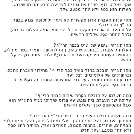
שקי באלה, בוץ, פחים עם גוונים לצביעה והרשימה ממשיכה.
העלות הוא 390 ולא יותר מ280 שקל.
מהי עלות העברת ארון תקשורת לא זעיר ולחלופין צנוע בכפר
הרי"ף והסביבה?
עלות העברת ארונית תקשורת בלי שירותי הנפה העלות זה 510
ולכל היותר 290 שקלים חדשים.
מהו תעריף שינוע של טיט בכפר הרי"ף?
העלות להעברת לבנות טיט בהיכון או לחלופין חומרי בטון מוחלק,
בהוספת העמסה ופריקה העלות זהו 630 ולכל היותר 270 שקל
חדש.
מהו תעריף הובלת ברזל בעיר כפר הרי"ף? מחירון העברת מתכת
ופרופילים של אלומיניום לכל יעד
יחד עם הנפות וסחיבה על גבי המרצפות המחיר זה 630 ולכל
היותר 240 שקלים חדשים.
כמה תשלמו על הובלת בקתת אירוח בכפר הרי"ף?
עלותה של העברת בית נופש עץ פלוס שירותי מנוף התעריף הוא
840 ומקסימום 330 שקלים חדשים.
כמה תעלה הובלת בעלי חיים בכפר הרי"ף והסביבה?
מחירון העברת בעלי חיים כגון בעלי חיים לדירה, בעלי חיים בלתי
מבויתים, שוורים, בהמות קטנות, חמורים ועוד, המחיר הינו 790
ולא יותר מ440 שקל חדש.