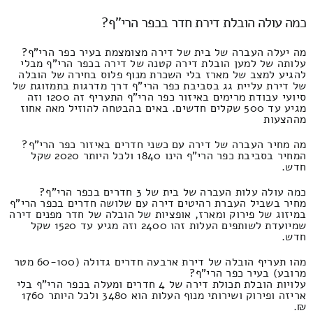
כמה עולה הובלת דירת חדר בכפר הרי"ף?
מה יעלה העברה של בית של דירה מצומצמת בעיר כפר הרי"ף?
עלותה של למען הובלת דירה קטנה של דירה בכפר הרי"ף מבלי
להגיע למצב של מארז בלי השכרת מנוף פלוס בחירה של הובלה
של דירת עליית גג בסביבת כפר הרי"ף דרך מדרגות בתמזוגת של
סיועי עבודת מרימים באיזור כפר הרי"ף התעריף זה 1200 וזה
מגיע עד 500 שקלים חדשים. באים בהבטחה להוזיל מאה אחוז
מההצעות
מה מחיר העברה של דירה עם כשני חדרים באיזור כפר הרי"ף?
המחיר בסביבת כפר הרי"ף הינו 1840 ולכל היותר 2020 שקל
חדש.
כמה עולה עלות העברה של בית של 3 חדרים בכפר הרי"ף?
מחיר בשביל העברת רהיטים דירה עם שלושה חדרים בכפר הרי"ף
במיזוג של פירוק ומארז, אופציות של הובלה של חדר מפנים דירה
שמיועדת לשותפים העלות זהו 2400 וזה מגיע עד 1520 שקל
חדש.
מהו תעריף הובלה של דירת ארבעה חדרים גדולה (60-100 מטר
מרובע) בעיר כפר הרי"ף?
עלויות הובלת תכולת דירה של 4 חדרים ומעלה בכפר הרי"ף בלי
אריזה ופירוק ושירותי מנוף העלות הוא 3480 ולכל היותר 1760
₪.