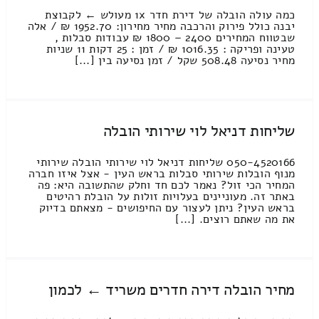
כמה עולה הובלה של דירת חדר 1x מעולש ← לקבוצת
יבנה כולל פירוק והרכבה מחיר מחירון: 1952.70 ₪ / אלה
שבטווח המחירים 2400 – 1800 ₪ עבודות סבלות ,
טעינה ופריקה : 1016.35 ₪ / זמן : 25 דקות 11 שניות
מחיר נסיעה 508.48 שקל / זמן נסיעה בין [...]
שליחות דניאל לוי שירותי הובלה
050-4520166 שליחות דניאל לוי שירותי הובלה שירותי
מנוף הובלות שירותי סבלות בראש העין - אצל איזו חברה
המחיר הכי זול? נאמר לכם חד וחלק שהתשובה היא: פה
באתר זה. מעוניינים בעלויות זולות על הובלת רהיטים
בראש העין? ניתן לעצור עם החיפושים - מצאתם בדיוק
את מה שאתם רוצים. [...]
מחיר הובלה דירה חדרים משריד ← לכמון