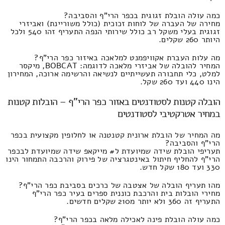
כמה עולה הובלת זגוגית בכפר הרי"ף והסביבה?
מחירה של העברה של לוחות זכוכית (כולל משוריינת) ואביזרי
זגוגית בעלי משקל רב כולל שירותי הנפה התעריף זהו 540 ולכל
היותר 260 שקלים.
מה עלות העברת אקוויפמנט למלאכה באיזור כפר הרי"ף?
המחיר להובלה של אביזרי מלאכה לדוגמה: BOBCAT, מיקסר
למלט, כלי תחבורה תעשייתיים לנשיאה והרשימה ארוכה, המחירון
הינו 440 ועד 260 שקל.
הובלה קטנות לסטודנטים באזור כפר הרי"ף – הובלות קטנות
במחיר אטרקטיבי לסטודנטים
מה המחיר של הובלת ארונית קטנטנה או לחלופין מקצועית בכפר
הרי"ף והסביבה?
תעריפי הובלת שידה שמיועדת ל# מייקאפ שידה שמיועדת לבכפר
הרי"ף להחליף חיתול באינטגרציה של פירוק והרכבה התמחור הינו
330 ועד 180 שקל חדש.
מהו תעריף הובלה של אצטבה של כרכים בסביבת כפר הרי"ף?
מחירי הובלות בית והרכבת כוננית ספרים בעיר כפר הרי"ף
התעריף זה 360 ולא יותר מ210 שקלים חדשים.
כמה עולה הובלת פינה לאכילה מלאה בכפר הרי"ף?