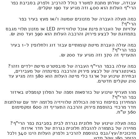
עבודה, שולחן מתכת למשרד כולל להרכיב ולפרק בסביבת כפר
הרי"ף העלות הוא 400 וזה מגיע עד 190 שקלים.
כמה תעלה העברה של מזנונים שמשה ו/או מעץ בעיר כפר
הרי"ף?
עלויות של העברת פינת אוכל טלוויזיית LED או מזנון תלוי מגבס
בתמזוגת של לבצע פירוק והרכבה העלות הוא 390 ועד 210 ₪.
כמה עולה העברת מיטת קומותיים עבור זוג ולחלופין ל-1 בעיר
כפר הרי"ף?
התעריף זה 370 וזה מגיע עד 200 ₪.
כמה עולה בכפר הרי"ף העברה של סובסטרט מיטת ילדים וזהו?
באינטגרציה של לבצע פירוק והרכבה בסינתזה של מעבירים,
ובחירת שינוע של ארגז כלי מיטה העלות הוא 580 וזה מגיע עד
210 שקלים חדשים.
מהו תעריף שינוע של כורסאות וספה של הסלון קומפלט באיזור
כפר הרי"ף?
המחירון בסיפוח כורסה הכוללת טלוויזיה פלזמה יחד עם שולחנות
חדר מרכזי בהוספת פירוק והרכבה התעריף זה 600 ומקסימום
360 ש"ח.
כמה תעלה שינוע של חלונית נגררת לבית בסביבת כפר הרי"ף?
מחירה של בתמורה להובלת חלונית נגררת של חדר אירוח
מזכוכית/עץ/גבס בהוספת להרכיב ולפרק העלות הינו 340 ולכל
היותר 180 שקל חדש.