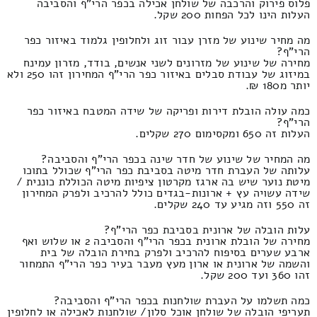
פלוס פירוק והרכבה של שולחן אכילה בכפר הרי"ף והסביבה
העלות הינו לכל הפחות 200 שקל.
מה מחיר שינוע של מזרן עבור זוג ולחלופין גלמוד באיזור כפר
הרי"ף?
מחירה של שינוע של מזרונים לשני אנשים, בודד, מזרון עמינח
במיזוג של עבודת סבלים באיזור כפר הרי"ף המחירון זהו 250 ולא
יותר מ180 ₪.
כמה עולה הובלת דירות ופריקה של שידה המטבח באיזור כפר
הרי"ף?
העלות זה 650 ומקסימום 270 שקלים.
מה המחיר של שינוע של חדר שינה בכפר הרי"ף והסביבה?
עלותה של העברת חדר מיטה בסביבת כפר הרי"ף שכולל בתוכו
מיטת נוער שיש בה ארגז מקרטון ציפיות מיטה הכוללת כוננית /
שידה עשויה עץ + ארונות-בגדים כולל להרכיב ולפרק המחירון
זה 550 וזה מגיע עד 240 שקלים.
עלות הובלה של ארונית בסביבת כפר הרי"ף?
מחירה של הובלת ארונית בכפר הרי"ף והסביבה 2 או שלוש ואף
ארבע שערים בסיפוח להרכיב ולפרק בחירת הובלה של בית
והשמה של ארונית או ארון מעץ מעבר בעיר כפר הרי"ף התמחור
זהו 360 ועד 200 שקל.
כמה תשלמו על העברת שולחנות בכפר הרי"ף והסביבה?
תעריפי הובלה של שולחן אוכל סלון/ שולחנות לאכילה או לחלופין