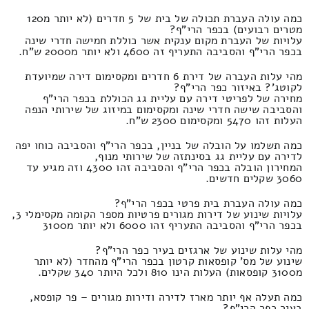
כמה עולה העברת תכולה של בית של 5 חדרים (לא יותר מ120
מטרים רבועים) בכפר הרי"ף?
עלויות של העברת מקום ענקית אשר כוללת חמישה חדרי שינה
בכפר הרי"ף והסביבה התעריף זה 4600 ולא יותר מ2000 ש"ח.
מהי עלות העברה של דירת 6 חדרים ומקסימום דירה שמיועדת
לקוטג'? באיזור כפר הרי"ף?
מחירה של לפריטי דירה עם עליית גג הכוללת בכפר הרי"ף
והסביבה שישה חדרי שינה ומקסימום במיזוג של שירותי הנפה
העלות זהו 5470 ומקסימום 2300 ש"ח.
כמה תשלמו על הובלה של בניין, בכפר הרי"ף והסביבה כוחו יפה
לדירה עם עליית גג בסינתזה של שירותי מנוף,
המחירון הובלה בכפר הרי"ף והסביבה זהו 4300 וזה מגיע עד
3060 שקלים חדשים.
כמה עולה העברת בית פרטי בכפר הרי"ף?
עלויות שינוע של דירות מגורים פרטיות מספר הקומה מקסימלי 3,
בכפר הרי"ף והסביבה התעריף זהו 6000 ולא יותר מ3100
מהי עלות שינוע של ארגזים בעיר כפר הרי"ף?
שינוע של מס' קופסאות קרטון בכפר הרי"ף מהחדר (לא יותר
מ3100 קופסאות) העלות הינו 810 ולכל היותר 340 שקלים.
כמה תעלה אף יותר מארז לדירה ודירות מגורים – פר קופסא,
בעיר כפר הרי"ף?