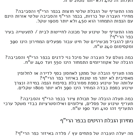
העלות זה 410 ולא יותר מ210 ש"ח.
מהו התעריף של הובלת שלטי חוצות בכפר הרי"ף והסביבה?
מחירי העברה של כרזות, בכפר הרי"ף והסביבה שלטי אורות הינם
עם הנפות התמחור הוא 450 ולא יותר מ190 שקל.
מהו התעריף של שינוע של מכונה לחייטות לבית / לתעשייה בעיר
כפר הרי"ף?
ניתן להוביל מכשירים של חיט עבור מפעלים המחירון הינו 390
ומקסימום 240 ש"ח.
כמה נשלם על העברה של מיכל נוי לדגים בכפר הרי"ף והסביבה?
הובלה של אקווריומים התמחור הינו 550 ועד 240 ש"ח.
מהו תעריף הובלה של מתקן לאחסון כסף לדירה או לחלופין
מאסיבית לא יותר מ1 טונות באיזור כפר הרי"ף?
עלותה של שינוע כספת מסורבלת בסיפוח הנפה במידה ונצרך
שינוע כספת כבדה המחיר הינו 390 ולא יותר מ180 שקלים.
כמה תעלה הובלה של תכולת ציור בכפר הרי"ף והסביבה?
תעריף שינוע של פסלים, צילומים ואילוסטרציות כבדי משקל ערכי
התעריף זהו 410 ועד 190 ש"ח.
מחירון הובלת רהיטים בכפר הרי"ף
מה יעלה העברה של פתחים עץ / פלדה באיזור כפר הרי"ף?