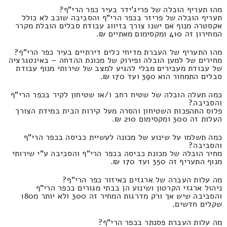
מהו תעריף הובלה של פריג'ידר בעיר כפר הרי"ף?
תעריף הובלה של פריזר בכפר הרי"ף והסביבה שוכב לא כולל
אקסטרה מנוף אם ישנו צורך בזיווג עבודת סבלים הובלת מקרר
המחירון זה 410 ומקסימום מאתיים ₪.
מהו התעריף של העברת מדיחי כלים דירתיים בעיר כפר הרי"ף?
מחירים של למען הובלה ופירוק של מכונת ההדחה – באינטגרציה
של עבודת מעבירים מבלי להגיע למצב של שירותי מנוף עבודת
סבלים התמחור הוא 390 ועד 170 ₪.
כמה תעלה הובלה של שטיח רחב ו/או שטיחון לקיר בכפר הרי"ף
והסביבה?
פלוס התהפכות השטיחון והסרה מעל קירות הבית במידת הצורך
העלות זה 300 ומקסימום 210 ₪.
כמה תשלמו על שינוע של מכונה לעשיית כביסה בכפר הרי"ף
והסביבה?
מחיר הובלה של מכונת כביסה בכפר הרי"ף והסביבה ע"י שירותי
מנוף התעריף זה 350 ועד 170 ₪.
מה עלות העברה של ארגזים באיזור כפר הרי"ף?
ניהול ארגזי הקרטון ושינוע הן בבתי מגורים בכפר הרי"ף
והסביבה שיש אך ורק מדרגות המחיר זה 300 ולא יותר מ180
שקלים חדשים.
מה עלות העברת פסנתר בכפר הרי"ף?