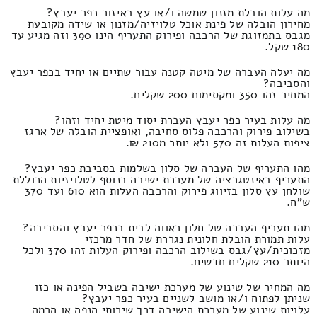
מה עלות הובלת מזנון שמשה ו/או עץ באיזור כפר יעבץ?
מחירון הובלה של פינת אוכל טלויזיה/מזנון או שידה מקובעת
מגבס בתמזוגת של הרכבה ופירוק התעריף הינו 390 וזה מגיע עד
180 שקל.
מה יעלה העברה של מיטה קטנה עבור שתיים או יחיד בכפר יעבץ
והסביבה?
המחיר זהו 350 ומקסימום 200 שקלים.
מה עלות בעיר כפר יעבץ העברת יסוד מיטת יחיד וזהו?
בשילוב פירוק והרכבה פלוס סחיבה, ואופציית הובלה של ארגז
ציפות העלות זה 570 ולא יותר מ210 ₪.
מהו התעריף של העברה של סלון בשלמות בסביבת כפר יעבץ?
התעריף באינטגרציה של מערכת ישיבה בנוסף לטלויזיות הכוללת
שולחן עץ סלון בזיווג פירוק והרכבה העלות הוא 610 ועד 370
ש"ח.
מהו תעריף העברה של חלון ראווה לבית בכפר יעבץ והסביבה?
עלות תמורת הובלת חלונית נגררת של חדר מרכזי
מזכוכית/עץ/גבס בשילוב הרכבה ופירוק העלות זהו 370 ולכל
היותר 210 שקלים חדשים.
מה המחיר של שינוע של מערכת ישיבה בשביל הפינה או כזו
שניתן לפתוח ו/או מושב לשניים בעיר כפר יעבץ?
עלויות שינוע של מערכת הישיבה דרך שירותי הנפה או הרמה