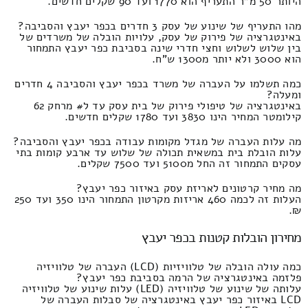
היותר 50 מ"ר התעריף הוא 1770 ועד 90 שקלים חדשים.
מהו התעריף של שינוע של עסק 3 חדרים בכפר יעבץ והסביבה?
באינטגרציה של פירוק של עסק, עלויות הובלה של משרדים של
בין שלוש לשלוש וחצי חדרי שינה בסביבת כפר יעבץ התמחור
הוא 3000 ולא יותר מ1300 ש"ח.
כמה תשלמו על העברה של משרד בכפר יעבץ והסביבה 4 חדרים
ומעלה?
באינטגרציה של טיפולי פירוק של בית עסק עד ל# מרחק 62
קילומטר המחיר הינו 3830 ועד 1780 שקלים חדשים.
מה עלות העברה של מגדל מקומות עבודה בכפר יעבץ והסביבה?
עלות הובלת בית במשאית תכולה של שלוש עד ארבע קומות בתי
עסקים התמחור זה החל מ5100 ועד 7500 שקלים.
מה מחיר קרטונים לאריזת עסק באיזור כפר יעבץ?
העלות זה לכמה 460 אריזות מקרטון התמחור הינו 350 ועד 250
₪.
מחירון הובלות קטנות בכפר יעבץ
כמה עולה הובלה של טלוויזיות (LCD) העברה של טלוויזיה
פלזמה באינטגרציה של הרמה בסביבת כפר יעבץ?
עלותה של שינוע של טלוויזיה (LED) עלות שינוע של טלוויזיה
LCD באיזור כפר יעבץ באינטגרציה של סבלות העברה של