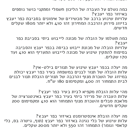
כמה נשלם על העברה של הליכון חשמלי ומתקני כושר נוספים
באיזור כפר יעבץ?
עלויות שינוע ברכב של מכשירים של אימונים בסביבת כפר יעבץ
בזיווג פירוק והרכבה המחירון זהו 410 ולא יותר מ180 שקלים
חדשים.
כמה תשלמו על הובלה של מכונה לייבוש ביתי בסביבת כפר
יעבץ?
עלויות הובלה של מכונת ייבוש כביסה בכפר יעבץ והסביבה
בסיפוח להתקין שינוע של מכונה לייבוש התעריף הוא 410 ועד
170 שקלים.
מה יעלה בכפר יעבץ שינוע של תנורים בילט-אין?
עלות הובלה של תנור לבנים במשפחה בעיר כפר יעבץ יכולת
במיזוג של השכרת מנוף והרכבה של תנורים הובלת תנור לבנים
לבית התמחור זה 400 ומקסימום 180 ש"ח.
מהי עלות הובלת מקפיא לבית בעיר כפר יעבץ?
עלות העברה של פריזר ביתי בעיר כפר יעבץ באינטגרציה של
מלאכת סבלים והשכרת מנוף התמחור הוא 410 ומקסימום 200
שקלים חדשים.
מה יעלה הובלת אינסטרומנט באיזור כפר יעבץ?
עלות שינוע של כלי נגינה באיזור כפר יעבץ (תוף, גיטרה בס, כלי
קלאסי וגומר) התמחור זהו 550 ולא יותר מ200 שקלים.