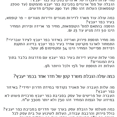
הובלה של מס' ארגזים בסביבת כפר יעבץ מהמקום (עד 2700
קופסאות) העלות זהו 780 ועד 290 שקלים חדשים.
כמה עולה עוד מארז לדירות מגורים ודירות מגורים – פר קופסא,
בעיר כפר יעבץ?
הוספה בהתאם למס' הקופסאות, מחיר פר אריזה ופירוק המחיר
הינו 50 וזה מגיע עד 23 ₪.
מה מחיר תוספת פירוק ואריזה באיזור כפר יעבץ לציוד שברירי?
התמחור לארגז מקרטון אחיד בעיר כפר יעבץ בזיווג התקנת
רפידות ספיישל המחיר הינו 54 ומקסימום 26 שקל.
מהי עלות שינוע דירות בעיר כפר יעבץ עם מדרגות בלבד בתוך
בית המגורים?
העלות זה תוספת של 15% ולכל היותר 9%.
כמה עולה הובלת משרד קטן של חדר אחד בכפר יעבץ?
מה עלות העברה של תאגיד נקודתי במידת חדרון יחידי? באיזור
כפר יעבץ?
העברה של פריטים של עסק בסביבת כפר יעבץ מרכזית פשוט לא
במיזוג של הנפות המחיר זהו 730 ולא יותר מ330 ש"ח.
כמה תשלמו על הובלת עסק בערך שני חדרים בסביבת כפר יעבץ?
כולל פירוק והרכבת עבודה, העלות לשינוע של בית עסק לכל