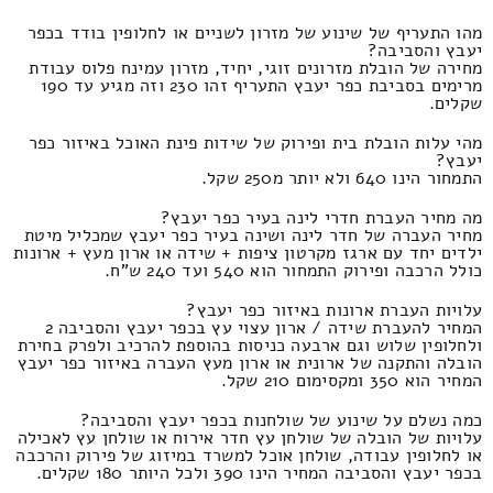
מהו התעריף של שינוע של מזרון לשניים או לחלופין בודד בכפר
יעבץ והסביבה?
מחירה של הובלת מזרונים זוגי, יחיד, מזרון עמינח פלוס עבודת
מרימים בסביבת כפר יעבץ התעריף זהו 230 וזה מגיע עד 190
שקלים.
מהי עלות הובלת בית ופירוק של שידות פינת האוכל באיזור כפר
יעבץ?
התמחור הינו 640 ולא יותר מ250 שקל.
מה מחיר העברת חדרי לינה בעיר כפר יעבץ?
מחיר העברה של חדר לינה ושינה בעיר כפר יעבץ שמכליל מיטת
ילדים יחד עם ארגז מקרטון ציפות + שידה או ארון מעץ + ארונות
כולל הרכבה ופירוק התמחור הוא 540 ועד 240 ש"ח.
עלויות העברת ארונות באיזור כפר יעבץ?
המחיר להעברת שידה / ארון עצוי עץ בכפר יעבץ והסביבה 2
ולחלופין שלוש וגם ארבעה כניסות בהוספת להרכיב ולפרק בחירת
הובלה והתקנה של ארונית או ארון מעץ העברה באיזור כפר יעבץ
המחיר הוא 350 ומקסימום 210 שקל.
כמה נשלם על שינוע של שולחנות בכפר יעבץ והסביבה?
עלויות של הובלה של שולחן עץ חדר אירוח או שולחן עץ לאכילה
או לחלופין עבודה, שולחן אוכל למשרד במיזוג של פירוק והרכבה
בכפר יעבץ והסביבה המחיר הינו 390 ולכל היותר 180 שקלים.