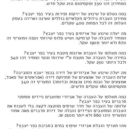
המחירון זהו 350 ומקסימום 210 שקל חדש.
כמה נשלם על שינוע של ירקות ופירות בעיר כפר יעבץ?
מחירון העברת גידולים חקלאיים כוללים טעינה ואריזה בעסק
העלות זה לכל הפחות 400 שקלים.
מה יעלה שינוע של אריחים בעיר כפר יעבץ?
המחיר להובלה של קרמיקה ושיש פלוס שירותי הנפה התעריף זה
670 ולא יותר מ190 שקל.
כמה תשלמו על העברת ארונות מטבח בעיר כפר יעבץ?
בחירה של העברה של מטבח ע"י שירותי מנוף המחיר זהו 540
ולכל היותר 250 שקל.
מה יעלה שינוע של אביזרים של דירה בכפר יעבץ והסביבה?
עלות העברה של אמצעים של תחזוקת דירה (אפראטים של מאכל,
אמצעים של הכנת מזון צנצנות וכדומה) התעריף זה 340
ומקסימום 180 שקלים חדשים.
כמה תשלמו על העברה של אביזרי מחשבים ניידים ומחסני
סרברים בעיר כפר יעבץ?
עלותה של העברה של חדר שרתים מהקצה לקצה בלי לשכוח את
העברת המחשבים הניידים הובלה של דירת סרברים מאה אחוז
התעריף הינו 660 ולא יותר מ250 ₪.
מהו תעריף הובלת אביזרי שיפוץ בתים בסביבת כפר יעבץ?