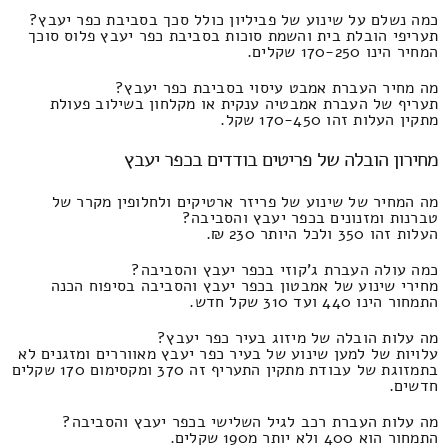
כמה נשלם על שינוע של פביליון כולל סכך בסביבת כפר יעבץ?
תעריפי הובלת בית והשמת סוכות בסביבת כפר יעבץ פלוס סוכך
המחיר הינו 170-250 שקלים.
מה מחיר העברת אמבט עיסוי בסביבת כפר יעבץ?
תעריף של העברת אמבטיה ענקית או מקלחון בשילוב פעולת
מתקין העלות זהו 170-450 שקל.
מחירון הובלה של פריטים בודדים בכפר יעבץ
מה המחיר של שינוע של פריזר ארטיקים ולחלופין מקרר של
טברנות ומזנונים בכפר יעבץ והסביבה?
העלות זהו 350 ולכל היותר 230 ₪.
כמה עולה העברת ג'קוזי בכפר יעבץ והסביבה?
מחירי שינוע של אמבטון בכפר יעבץ והסביבה בסיפוח הכנה
התמחור הינו 440 ועד 310 שקל חדש.
מה עלות הובלה של מיזוג בעיר כפר יעבץ?
עלויות של למען שינוע של בעיר כפר יעבץ מאווררים ומזגנים לא
בתמזוגת של עבודת מתקין התעריף זה 370 ומקסימום 170 שקלים
חדשים.
מה עלות העברת רכב לגיל השלישי בכפר יעבץ והסביבה?
התמחור הוא 400 ולא יותר מ190 שקלים.