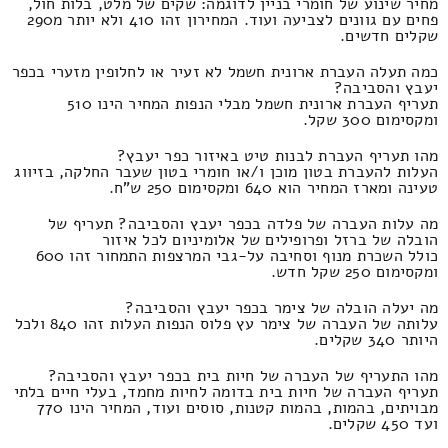
מחיר שינוע של חומרי בניין לדוגמה: שקים של מלט, בלות חול,
פחים עם גוונים לצביעה ועוד. המחירון זהו 410 ולא יותר מ290
שקלים חדשים.
כמה תעלה העברת ארונית חשמל לא זעיר או לחלופין מזערי בכפר
יעבץ והסביבה?
תעריף העברת ארונית חשמל מבלי הנפות המחיר הינו 510
ומקסימום 300 שקל.
מהו תעריף העברת לבנות טיט באיזור כפר יעבץ?
העלות להעברת בטון מוכן ו/או חומרי בטון שעבר החלקה, בזיווג
טעינה ומארז המחיר הוא 640 ומקסימום 250 ש"ח.
מה עלות העברה של פלדה בכפר יעבץ והסביבה? תעריף של
הובלה של ברזל ופרופילים של אלומיניום לכל איזור
כולל השכרת מנוף וסחיבה על-גבי המרצפות התמחור זהו 600
ומקסימום 250 שקל חדש.
מה יעלה הובלה של צימר בכפר יעבץ והסביבה?
עלותה של העברה של צימר עץ פלוס הנפות העלות זהו 840 ולכל
היותר 340 שקלים.
מהו התעריף של העברה של חיות בית בכפר יעבץ והסביבה?
תעריף העברה של חיות בית בדומה לחיות מחמד, בעלי חיים בלתי
מבויתים, בהמות, בהמות קטנות, סוסים ועוד, המחיר הינו 770
ועד 450 שקלים.