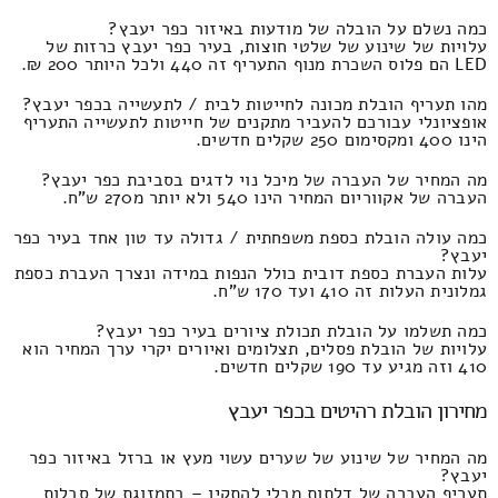
כמה נשלם על הובלה של מודעות באיזור כפר יעבץ?
עלויות של שינוע של שלטי חוצות, בעיר כפר יעבץ כרזות של
LED הם פלוס השכרת מנוף התעריף זה 440 ולכל היותר 200 ₪.
מהו תעריף הובלת מכונה לחייטות לבית / לתעשייה בכפר יעבץ?
אופציונלי עבורכם להעביר מתקנים של חייטות לתעשייה התעריף
הינו 400 ומקסימום 250 שקלים חדשים.
מה המחיר של העברה של מיכל נוי לדגים בסביבת כפר יעבץ?
העברה של אקווריום המחיר הינו 540 ולא יותר מ270 ש"ח.
כמה עולה הובלת כספת משפחתית / גדולה עד טון אחד בעיר כפר
יעבץ?
עלות העברת כספת דובית כולל הנפות במידה ונצרך העברת כספת
גמלונית העלות זה 410 ועד 170 ש"ח.
כמה תשלמו על הובלת תכולת ציורים בעיר כפר יעבץ?
עלויות של הובלת פסלים, תצלומים ואיורים יקרי ערך המחיר הוא
410 וזה מגיע עד 190 שקלים חדשים.
מחירון הובלת רהיטים בכפר יעבץ
מה המחיר של שינוע של שערים עשוי מעץ או ברזל באיזור כפר
יעבץ?
תעריף העברה של דלתות מבלי להתקין – בתמזוגת של סבלות