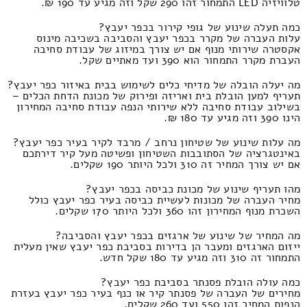
טלוויזיה LED התמחור זהו 290 שקל וזה מגיע עד 190 ₪.
כמה תעלה שינוע של גופי קירור בכפר יעבץ?
עלות העברה של מקרר בכפר יעבץ והסביבה בשכיבה מינוס
אקסטרה שירותי מנוף אם יש צורך במיזוג של עבודת סחיבה
העברת מקרר התמחור הוא 390 ועד מאתיים שקל.
מה יעלה הובלה של מדיחי כלים לשימוש בבית באיזור כפר יעבץ?
תעריף למען הובלת בית ואריזה ופירוק של מכונת הדחת הכלים –
בשילוב עבודת סחיבה ללא שירותי הנפה עבודת סחיבה המחירון
הינו 390 וזה מגיע עד 180 ₪.
מה עלות שינוע של שטיחון נרחב / מרבד לקיר בעיר כפר יעבץ?
באינטגרציה של הסתובבות השטיחון ופשיטה מעל קיר דירתכם
אם יש צורך המחיר זה 310 ולכל היותר 190 שקלים.
מהו תעריף שינוע של מכונת כביסה בכפר יעבץ?
מחיר העברה של מכונות לעשיית כביסה בעיר כפר יעבץ כולל
השכרת מנוף המחירון זהו 360 ולכל היותר 170 שקלים.
מה המחיר של שינוע של ארגזים בכפר יעבץ והסביבה?
ייזום הארגזים ומעבר הן בדירות בסביבת כפר יעבץ שאין מעלית
התמחור זה 310 וזה מגיע עד 180 שקל חדש.
כמה עולה הובלת פסנתר בסביבת כפר יעבץ?
מחירים של העברה של פסנתר קיר או כנף בעיר כפר יעבץ בעזרת
הנפות המחיר זהו 550 ועד 260 שקלים.