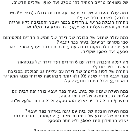
של נשואים טריים המחיר זהו 2300 ועד 1510 שקלים חדשים.
כמה עולה העברה של דירת ארבעה חדרים גדולה (80-110 מטר
מרובע) באיזור כפר יעבץ?
מחירון הובלת פריטי 4 חדרים בכפר יעבץ והסביבה ללא אריזה
ופירוק והנפה העלות הוא 3450 וזה מגיע עד 1870 ₪.
כמה עולה שינוע של תכולה של דירה של חמישה חדרים (מקסימום
120 מטרים רבועים) בעיר כפר יעבץ?
תעריפי הובלת מקום רחבה עם 5 חדרים בכפר יעבץ המחיר זהו
4300 ועד 1900 שקלים.
מה יעלה העברת דירה עם 6 חדרים ועד דירה של פנטהאוז
באיזור כפר יעבץ?
מחירה של לסוג פריטים של דירה עם עליית גג הכוללת בסביבת
כפר יעבץ חדרי שינה X6 ולא יותר מבהוספת שירותי מנוף התעריף
הוא 5510 ולכל היותר 2500 שקל.
כמה תעלה שינוע של בית, בעיר כפר יעבץ כוחו יפה לבית עם
עליית גג בסינתזה של שירותי הנפה,
התעריף הובלה בכפר יעבץ הוא 4400 ולכל היותר 2960 ש"ח.
כמה תעלה הובלה של בית עם גינה באיזור כפר יעבץ?
מחירים של שינוע של בתים פרטיים 2-3 קומות, בסביבת כפר
יעבץ המחירון הינו 5600 ולא יותר מ2900
מהי עלות העברה של ארגזים בסביבת כפר יעבץ?