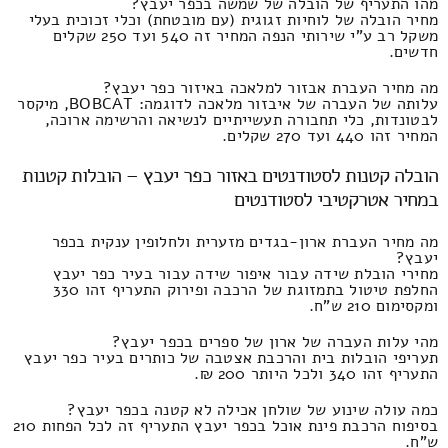
מהו התעריף של הובלה של שמשה בכפר יעבץ?
מחיר הובלה של לוחיות זגוגית (עם מובטחת) וכלי זכוכית בעלי
משקל רב ע"י שירותי הנפה המחיר זה 540 ועד 250 שקלים
חדשים.
מה מחיר העברת אבזור למלאכה באיזור כפר יעבץ?
עלותה של העברה של איבזור מלאכה לדוגמה: BOBCAT, מיקסר
לבטונדות, כלי תחבורה תעשייתיים לנשיאה והרשימה ארוכה,
המחיר זהו 440 ועד 270 שקלים.
הובלה קטנות לסטודנטים באזור כפר יעבץ – הובלות קטנות
במחיר אטרקטיבי לסטודנטים
מה מחיר העברת ארון-בגדים מזערית ולחלופין ענקית בכפר
יעבץ?
מחירי הובלת שידה עבור איפור שידה עבור בעיר כפר יעבץ
החלפת טיטול בתמזוגת של הרכבה ופירוק התעריף זהו 330
ומקסימום 210 ש"ח.
מהי עלות העברה של ארון של ספרים בכפר יעבץ?
תעריפי הובלות בית והרכבת אצטבה של כותרים בעיר כפר יעבץ
התעריף זהו 340 ולכל היותר 200 ₪.
כמה עולה שינוע של שולחן אכילה לא קטנה בכפר יעבץ?
בסיפוח הרכבת פינת אוכל בכפר יעבץ התעריף זה לכל הפחות 210
ש"ח.