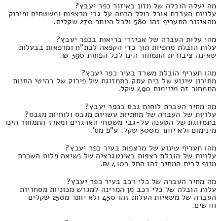
מה יעלה הובלה של מזון באיזור כפר יעבץ?
עלויות העברת אוכל כולל הרמה על גבי מרצפות ומשטחים ופירוק
מהאיזור התעריף זהו 580 ולכל היותר 270 שקלים.
מהי עלות העברה של אביזרי בריאות בכפר יעבץ?
עלות הובלת מחפיות תוך כדי הקפאה לבת"ח ומרפאות בבעלות
שאינה ציבורית התמחור הינו לכל הפחות 390 ₪.
מהו תעריף הובלת משרד בעיר כפר יעבץ?
מחירון שינוע של בית עסק בתמזוגת של פירוק של רהיטי החנות
התמחור זה מינימום 490 שקל.
מה מחיר העברת לוחות גבס בכפר יעבץ?
עלויות של העברה של תחתיות עשויות מגבס ולוחיות מגבס?
בתמזוגת של הטענה על-גבי משטחי הארגזים ומארז התמחור הינו
מינימום ולא יותר מ300 שקל. ע"פ מס'.
מהו תעריף שינוע של מרצפות בעיר כפר יעבץ?
עלויות של הובלת רצפות באינטגרציה של נשיאה פלוס השכרת
מנוף לבית המחיר זהו החל ב410 ₪.
מה מחיר העברה של כלי רכב בעיר כפר יעבץ?
עלות הובלה של כלי רכב מן המרינה למגרש מכוניות מסחריות
העברה של משאיות העלות זהו 450 ולא יותר מ250 שקלים
חדשים.