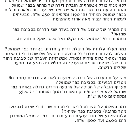
המחיר לבעבור העברה של בית קטן מקום בכפר שמואל בלי מארז
ללא מנוף כולל אפשרויות הובלת דירה של מרתף בכפר שמואל
והסביבה עם גרם מדרגות באינטגרציה של עבודות מלאכת סבלים
בכפר שמואל המחיר זהו 1190 ומקסימום 450 ש"ח. מבטיחים
לעשות הנחה עבור מאה אחוז מההצעות
מה המחיר של שינוע של דירת בערך שני חדרים בסביבת כפר
שמואל?
התמחור בכפר שמואל הינו 1870 ועד 2020 שקלים חדשים.
כמה תעלה עלויות של הובלת דירת 3 חדרים באיזור כפר שמואל?
העלות לבעבור העברת כל תכולה דירה של שלושה חדרים באיזור
כפר שמואל פלוס פירוק ומארז, אפשרויות העברה של סביבה מתוך
בית של נשואים טריים התעריף זה 2600 וזה מגיע עד 1500
שקלים חדשים.
מהי עלות העברה של דירה שמיועדת לארבעה חדרים (60-100
מטרים רבועים) בסביבת כפר שמואל?
תעריף הובלה של תכולה של ארבעה חדרים גדולה באיזור כפר
שמואל ללא אריזה ופירוק והשכרת מנוף התמחור זה 3520
ומקסימום 1850 ש"ח.
כמה תשלמו על העברת פריטי דירת חמישה חדרי שינה (גג 120
מטר מרובע) בסביבת כפר שמואל?
עלות שינוע של חדר ענקית בת 5 חדרים בכפר שמואל המחירון
הינו 4400 ועד 1900 ש"ח.