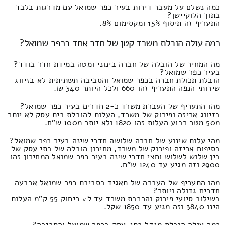
כמה נשלם על מעבר דירות בעיר כפר שמואל עם מדרגות בלבד
בתוך הלוקיישן?
התעריף זה תיסוף 15% ומקסימום 8%.
כמה עולה הובלת משרד קטן של חדר אחד בכפר שמואל?
מה המחיר של הובלה של חברה בינוני ומטה במידת חדר בודד?
בעיר כפר שמואל?
הובלת תכולת חברה בכפר שמואל והסביבה תשתיתית לא בזיווג
שירותי הנפה התעריף זהו 660 ולכל היותר 340 ₪.
מהו התעריף של העברת משרד כ-2 חדרים בעיר כפר שמואל?
בזיווג אריזה ופירוק של משרד, העלות להובלת בית עסק לא יותר
מ50 מטר רבוע העלות זהו 1820 ולא יותר מ100 ש"ח.
מהי עלות שינוע של חברה שלושה חדרי שינה בעיר כפר שמואל?
בסיפוח אריזה ופירוק של משרד, מחירון הובלה של בתי עסק של
בין שלוש לשלוש וחצי חדרי שינה בעיר כפר שמואל המחירון זהו
2900 וזה מגיע עד 1240 ש"ח.
מהו התעריף של העברה של תאגיד בסביבת כפר שמואל ארבעה
חדרים גדולה ויותר?
בשילוב סיועי פירוק והרכבת משרד עד ל# ריחוק 55 ק"מ העלות
הינו 3840 וזה מגיע עד 1850 שקל.