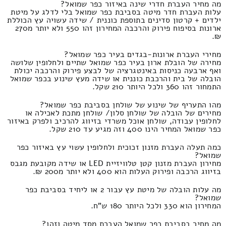
מה מחיר העברת חדרי שינה באיזור כפר שמואל?
עלות העברת חדר מיטה בסביבת כפר שמואל בלי לדלג על מיטת
ילדים + קרטון סדינים בתוספת כוננית / שידה עשויה עץ הכוללת
ארונות בסיפוח פירוק והרכבה המחירון זהו 550 ולא יותר מ270
₪.
מחירי העברת ארונות-בגדים בעיר כפר שמואל?
מחירה של הובלת ארון בעיר כפר שמואל שתיים ולחלופין שלושה
ואף ארבעה כניסות באינטגרציה של לבצע פירוק והרכבה יכולת
הובלה של בית והרכבת כוננית או שידה מעץ שינוע בכפר שמואל
התמחור זהו 360 ולכל היותר 210 שקל.
מהו התעריף של שינוע של שולחן בסביבת כפר שמואל?
מחירים של הובלה של שולחן סלון/ שולחן מתכת לאכילה או
לחלופין עבודה, שולחן אוכל משרדי בזיווג להרכיב ולפרק באיזור
כפר שמואל המחיר הינו 400 וזה מגיע עד 210 שקל.
כמה תעלה העברת מזנון זכוכית ולחלופין עשוי עץ באיזור כפר
שמואל?
מחירון העברת מזנון קטן טלוויזיית LED או שידה מקובעת מגבס
בזיווג הרכבה ופירוק העלות הוא 400 ולא יותר מ200 ₪.
מה עלות הובלה של מיטת עץ עבור 2 או ליחיד בסביבת כפר
שמואל?
המחירון הוא 330 ולכל היותר 180 ש"ח.
מה מחיר בסביבת כפר שמואל העברת מסד מיטה וזהו?