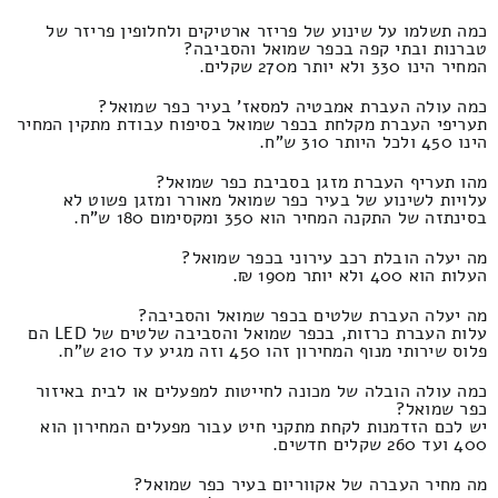
כמה תשלמו על שינוע של פריזר ארטיקים ולחלופין פריזר של
טברנות ובתי קפה בכפר שמואל והסביבה?
המחיר הינו 330 ולא יותר מ270 שקלים.
כמה עולה העברת אמבטיה למסאז' בעיר כפר שמואל?
תעריפי העברת מקלחת בכפר שמואל בסיפוח עבודת מתקין המחיר
הינו 450 ולכל היותר 310 ש"ח.
מהו תעריף העברת מזגן בסביבת כפר שמואל?
עלויות לשינוע של בעיר כפר שמואל מאורר ומזגן פשוט לא
בסינתזה של התקנה המחיר הוא 350 ומקסימום 180 ש"ח.
מה יעלה הובלת רכב עירוני בכפר שמואל?
העלות הוא 400 ולא יותר מ190 ₪.
מה יעלה העברת שלטים בכפר שמואל והסביבה?
עלות העברת כרזות, בכפר שמואל והסביבה שלטים של LED הם
פלוס שירותי מנוף המחירון זהו 450 וזה מגיע עד 210 ש"ח.
כמה עולה הובלה של מכונה לחייטות למפעלים או לבית באיזור
כפר שמואל?
יש לכם הזדמנות לקחת מתקני חיט עבור מפעלים המחירון הוא
400 ועד 260 שקלים חדשים.
מה מחיר העברה של אקווריום בעיר כפר שמואל?