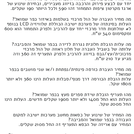
יחד עם לבצע פירוק והרכבה בזיווג מעבירים, ובחירת שינוע של
ארגז מקרטון ציפות התמחור זהו 590 ולכל היותר 190 שקלים.
מה מחיר העברה של הול מרכזי בשלמות באיזור כפר שמואל?
העלות בסינתזה של מערכת ישיבה הכוללת טלוויזיה LCD בנוסף
ל# שולחנות חדר מרכזי יחד עם להרכיב ולפרק התמחור הוא 600
ומקסימום 340 ש"ח.
מה עלות הובלת חלונית נגררת לדירה בכפר שמואל והסביבה?
עלותה של בשביל העברה של חלון ראווה של הול מרכזי
מזכוכית/עץ/גבס בזיווג להרכיב ולפרק התעריף זה 360 וזה
מגיע עד 210 ש"ח.
מה מחיר העברת כורסה פינתית/נפתחת ו/או שני מושבים בכפר
שמואל?
עלות הובלת הכורסה דרך מנוף/סבלות העלות הינו 360 ולא יותר
מ180 שקל.
מהו תעריף הובלת שידת ספרים מעץ בכפר שמואל?
העלות הוא החל מ140 ולא יותר מ190 שקלים חדשים. העלות הינו
החל מ200 שקל.
מה המחיר של שינוע של כסאות מחשב מערכות ישיבה למקום
העבודה בכפר שמואל והסביבה?
המחיר עם אריזה של הכסא התעריף זה החל מ210 שקלים.