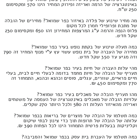
באינטגרציה של הרמה ואריזה ופירוק המחיר הינו 570 ומקסימום
250 ש"ח.
מה מחיר שינוע של פלדה באיזור כפר שמואל? מחירים של הובלה
של מתכת ופרופילי חמרן לכל מקום
פלוס הנפה והרמה ע"ג המרצפות המחירון זהו 650 ומקסימום 230
שקל חדש.
כמה תעלה שינוע של בקתת נופש בעיר כפר שמואל?
מחירה של העברה של בית נופש עשוי עץ ע"י מנוף המחיר זה 790
וזה מגיע עד 350 שקל חדש.
מהי עלות העברה של חיות בעיר כפר שמואל?
תעריף של הובלה של חיות מחמד בדומה לבעלי חיים לבית, בעלי
חיים פראיים, שוורים, עגלים, סוסים וכהנא וכהנא, התמחור זה
770 ומקסימום 450 ₪.
מהו תעריף הובלה של מאכלים בעיר כפר שמואל?
עלויות הובלה של מאכלים באינטגרציה של העמסה על משטחים
ואריזה מהאיזור העלות זה 580 ולכל היותר 270 שקלים.
כמה תשלמו על הובלה של מוצרים של בריאות בכפר שמואל?
עלותה של הובלה של תרופות תוך כדי צינון לבתי שיקום
וקליניקות בבעלות פרטית התמחור הינו לכל הפחות 390 ₪.
כמה תשלמו על העברת בית עסק בכפר שמואל והסביבה?