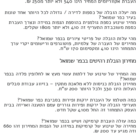
העברת אקווריומים המחיר הינו 540 ולא יותר מ230 ₪.
מה יעלה הובלה של כספות לדירה / גדולה לכל היותר אחד טונות
בעיר כפר שמואל?
מחיר שינוע כספת גולמנית בהוספת הנפות במידה ונצרך העברת
כספת משוכבדת התעריף זה 410 ולא יותר מ180 שקלים.
מהי עלות הובלה של פריטי ציורים בכפר שמואל?
מחירים של העברה של צלמיות, פוטוגרפים ורישומים יקרי ערך
התמחור הינו 410 ומקסימום 170 ש"ח.
מחירון הובלת רהיטים בכפר שמואל
מה המחיר של שינוע של דלתות עשוי מעץ או לחלופין פלדה בכפר
שמואל?
מחירון הובלת כניסות ללא מלאכת מתקין – בזיווג עבודת סבלים
העלות הינו 330 ולכל היותר 200 ש"ח.
כמה תשלמו על העברת ירקות ופירות בסביבת כפר שמואל?
תעריפי הובלה של ירקות ופירות גוררים עמם הטענה ואריזה בבית
העסק התמחור זה החל מ410 שקל חדש.
כמה עולה העברת קרמיקה ושיש בכפר שמואל?
מחירה של שינוע של קרמיקות במיזוג של הנפות המחירון זהו 660
וזה מגיע עד 200 ₪.