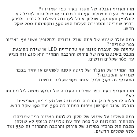
מהו תעריף הובלה של סטנד בעיר כפר שמריהו?
תעריפי העברת שולחן עץ חדר מרכזי או שולחנות לאכילה או
לחלופין תעסוקה, שולחן אוכל לעבודה בשילוב להרכיב ולפרק
בכפר שמריהו והסביבה העלות הוא 390 ומקסימום 200 שקל
חדש.
כמה עולה שינוע של פינת אוכל זכוכית ולחלופין עשוי עץ באיזור
כפר שמריהו?
עלויות של העברת מזנון עץ טלוויזיית LED או שידה מקובעת
מגבס באינטגרציה של פירוק והרכבה המחיר הוא 410 וזה מגיע
עד 180 שקלים חדשים.
מה המחיר של הובלה של מיטה קטנה לשתיים או יחיד בכפר
שמריהו והסביבה?
התעריף זה 340 ולכל היותר 190 שקלים חדשים.
מהו תעריף בעיר כפר שמריהו העברה של קרקע מיטה לילדים ותו
לא?
פלוס לבצע פירוק והרכבה בסינתזה של מעבירים, ואופציית
הובלת ארגז מקרטון ציפות המחיר זה 590 ועד 190 שקל חדש.
כמה תשלמו על שינוע של סלון בשלמות באיזור כפר שמריהו?
התמחור בתמזוגת של ספה יחד עם טלויזיה בנוסף ל# שולחן
מתכת הול מרכזי במיזוג של פירוק והרכבה התמחור זה 550 ועד
370 שקלים חדשים.