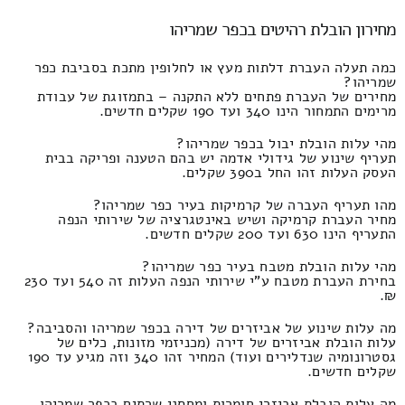
מחירון הובלת רהיטים בכפר שמריהו
כמה תעלה העברת דלתות מעץ או לחלופין מתכת בסביבת כפר
שמריהו?
מחירים של העברת פתחים ללא התקנה – בתמזוגת של עבודת
מרימים התמחור הינו 340 ועד 190 שקלים חדשים.
מהי עלות הובלת יבול בכפר שמריהו?
תעריף שינוע של גידולי אדמה יש בהם הטענה ופריקה בבית
העסק העלות זהו החל ב390 שקלים.
מהו תעריף העברה של קרמיקות בעיר כפר שמריהו?
מחיר העברת קרמיקה ושיש באינטגרציה של שירותי הנפה
התעריף הינו 630 ועד 200 שקלים חדשים.
מהי עלות הובלת מטבח בעיר כפר שמריהו?
בחירת העברת מטבח ע"י שירותי הנפה העלות זה 540 ועד 230
₪.
מה עלות שינוע של אביזרים של דירה בכפר שמריהו והסביבה?
עלות הובלת אביזרים של דירה (מכניזמי מזונות, כלים של
גסטרונומיה שנדלירים ועוד) המחיר זהו 340 וזה מגיע עד 190
שקלים חדשים.
מה עלות הובלת אביזרי חומרות ומחסני שרתים בכפר שמריהו