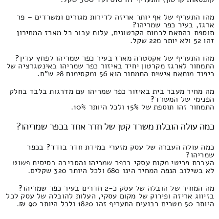
מהו התעריף של אף יותר אריזה לדירות מגורים ומשרדים – פר
ארגז, בעיר כפר שמריהו?
תוספת בהתאם לכמות הקרטונים, עלות עבור כל מארז המחירון
זהו 52 ולא יותר מ22 שקל.
מהו התעריף של אקסטרה מארז בעיר כפר שמריהו לפחץ עדין?
התמחור לארגז מקרטון יחיד באיזור כפר שמריהו באינטגרציה של
ריפוד מותאם אישית התמחור הוא 56 ומקסימום 28 ש"ח.
מה מחיר מעבר בית באיזור כפר שמריהו עם מדרגות בלבד בחלק
הפנימי של המשרד?
התמחור זהו תוספת של 15% ולכל היותר 10%.
כמה עולה הובלת משרד קטן של חדר אחד בכפר שמריהו?
כמה עולה העברה של עסק מזערי במידת חדר בודד? בכפר
שמריהו?
העברת פריטי מקום עסקי בכפר שמריהו והסביבה בסיסית פשוט
לא בשילוב הנפה המחיר הינו 680 ולכל היותר 320 שקלים.
מה המחיר של הובלה של עסק כ-2 חדרים בעיר כפר שמריהו?
בזיווג אריזה ופירוק של מקום עסקי, העלות להובלה של עסק לכל
היותר 50 מטרים רבועים התעריף זהו 1820 ולכל היותר 90 ₪.