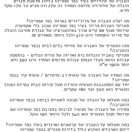
העברה של טלויזיות בעיר כפר שמריהו בזיווג מלאכת סבלים
הובלה של טלוויזיה פלזמה המחיר זה 270 וזה מגיע עד 170 שקל
חדש.
מה יעלה העברה של פריג'ידרים באיזור כפר שמריהו?
תעריפי העברת פריזר בעיר כפר שמריהו שכוב בלי אקסטרה
שירותי מנוף אם קיים צורך באינטגרציה של עבודת סחיבה הובלה
של פריזר התמחור הינו 410 ולכל היותר מאתיים ₪.
מהו התעריף של העברה של מדיחי כלים לבית בכפר שמריהו
והסביבה?
תעריפי בשביל הובלות בית ואריזה של מדיח הכלים – בהוספת
עבודת הרמה מבלי הנפות עבודת מרימים המחיר הינו 390 ולא
יותר מ190 ש"ח.
מה המחיר של העברה של שטיח רב-מימדים / שטיח קיר בכפר
שמריהו?
יחד עם הסתובבות השטיח והורדה מעל קירות הבית במידת הצורך
התעריף הוא 300 ועד 180 שקלים.
כמה תשלמו על הובלה של מכונה לעשיית כביסה בכפר שמריהו
והסביבה?
מחירה של העברה של מכשיר לכיבוס בסביבת כפר שמריהו עם
שירותי מנוף התעריף הוא 340 ולכל היותר 190 שקל.
כמה תשלמו על העברה של קרטונים וארגזים בעיר כפר שמריהו?
ייזום הארגזים ושינוע כולל בדירות מגורים בכפר שמריהו