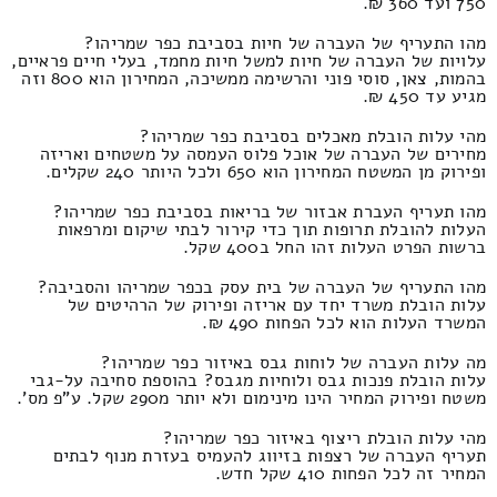
750 ועד 360 ₪.
מהו התעריף של העברה של חיות בסביבת כפר שמריהו?
עלויות של העברה של חיות למשל חיות מחמד, בעלי חיים פראיים,
בהמות, צאן, סוסי פוני והרשימה ממשיכה, המחירון הוא 800 וזה
מגיע עד 450 ₪.
מהי עלות הובלת מאכלים בסביבת כפר שמריהו?
מחירים של העברה של אוכל פלוס העמסה על משטחים ואריזה
ופירוק מן המשטח המחירון הוא 650 ולכל היותר 240 שקלים.
מהו תעריף העברת אבזור של בריאות בסביבת כפר שמריהו?
העלות להובלת תרופות תוך כדי קירור לבתי שיקום ומרפאות
ברשות הפרט העלות זהו החל ב400 שקל.
מהו התעריף של העברה של בית עסק בכפר שמריהו והסביבה?
עלות הובלת משרד יחד עם אריזה ופירוק של הרהיטים של
המשרד העלות הוא לכל הפחות 490 ₪.
מה עלות העברה של לוחות גבס באיזור כפר שמריהו?
עלות הובלת פנכות גבס ולוחיות מגבס? בהוספת סחיבה על-גבי
משטח ופירוק המחיר הינו מינימום ולא יותר מ290 שקל. ע"פ מס'.
מהי עלות הובלת ריצוף באיזור כפר שמריהו?
תעריף העברה של רצפות בזיווג להעמיס בעזרת מנוף לבתים
המחיר זה לכל הפחות 410 שקל חדש.