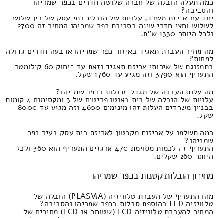
כמה תעלה הובלה של חברה שלושה חדרים בכפר שמריהו
והסביבה?
יחד עם אריזת משרד, עלויות של הובלת בתי עסק של בין שלוש
לשלוש וחצי חדרי שינה בסביבת כפר שמריהו המחיר זה 2700
ולכל היותר 1330 ש"ח.
מה מחיר העברת תאגיד באיזור כפר שמריהו ארבעה חדרים גדולה
לפחות?
בתמזוגת של שירותי אריזת תאגיד וזאת עד ריחוק 60 קילומטר
התעריף הוא 3790 וזה מגיע עד 1760 שקל.
מה עלות העברה של מגדל מכולות בכפר שמריהו?
עלויות של הובלה של בית באוטו פריטים של 3 ומקסימום 4 קומות
בבניין משרדים העלות זהו מינימום 4600 וזה מגיע עד 8000
שקל.
כמה תשלמו על אריזות מקרטון לאריזת בית עסק בעיר כפר
שמריהו?
התעריף זה לכמות מסוימת 470 ארגזים התעריף הוא 360 ולכל
היותר 260 שקלים.
מחירון הובלות קטנות בכפר שמריהו
מהו התעריף של העברת טלוויזיה (PLASMA) הובלה של
טלוויזיה LED בהוספת סבלות בכפר שמריהו והסביבה?
המחיר להעברת טלוויזיה LCD (שטוחה או LCD) מחירים של