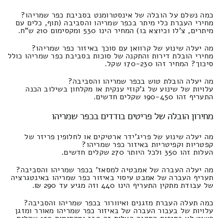
כמה נשלם על הובלה של אינסטרומנט בסביבת כפר שמריהו?
מחירי העברת כלי מיתר בכפר שמריהו והסביבה (תוף, כלים עם
מיתרים, צ'לו וכיוצא בו) המחיר הינו 530 ומקסימום 210 ש"ח.
מה יעלה שינוע של קרוואן עם סוכך באיזור כפר שמריהו?
מחירי הובלת דירות והתקנה של סוכות בסביבת כפר שמריהו כולל
סיכוך? המחיר זהו 170-230 שקל.
מה יעלה הובלת טוש בכפר שמריהו והסביבה?
עלויות של שינוע של ג'קוזי ענקית או מקלחון בשילוב הכנה
התעריף זהו 190-450 שקלים חדשים.
מחירון הובלה של פריטים בודדים בכפר שמריהו
מה יעלה שינוע של פריג'ידר ארטיקים או לחלופין פריזר של
קפטריות וקפיטריות באיזור כפר שמריהו?
העלות זהו 350 ולכל היותר 270 שקלים חדשים.
מה יעלה העברה של אמבטיה למסאז' בכפר שמריהו והסביבה?
תעריף העברה של אמבט עיסוי באיזור כפר שמריהו באינטגרציה
של עבודת מתקין התעריף הינו 440 וזה מגיע עד 290 ₪.
כמה תעלה העברת מזגנים ואיוורור בכפר שמריהו והסביבה?
עלויות של בעבור העברה של באיזור כפר שמריהו מאורר ומזגן