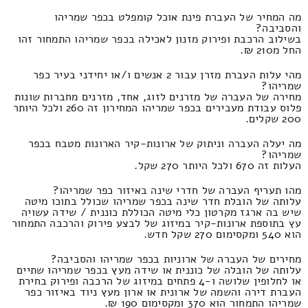
מה המחיר של העברת פינת אוכל קומפלט בכפר שמריהו
והסביבה?
בשילוב הרכבת ופירוק מזנון לאכילה בכפר שמריהו התמחור זהו
החל מ210 ₪.
מהי עלות העברת מזרן עבור 2 אנשים ו/או יחידני בעיר כפר
שמריהו?
מחירה של העברה של מזרנים לזוג, אחד, מזרנים מחברות שונות
פלוס עבודת מעבירים בכפר שמריהו המחירון זה 260 ולכל היותר
200 שקלים.
מה יעלה העברה וניתוק של ארונות-קיר הארונות מטבח בכפר
שמריהו?
העלות זה 670 ולכל היותר 270 שקל.
מהו תעריף העברה של חדרי שינה באיזור כפר שמריהו?
עלותה של הובלת חדר שינה בכפר שמריהו שכולל בתוכו מיטה
שיש בה ארגז מקרטון כלי מיטה הכוללת כוננית / שידה עשויה
עץ בתוספת ארונות-קיר במיזוג של לבצע פירוק והרכבה התמחור
הוא 540 ומקסימום 270 שקל חדש.
מחירים של העברה של ארוניות בכפר שמריהו והסביבה?
עלותה של הובלה של כוננית או שידה מעץ בכפר שמריהו שתיים
או לחלופין שלושה ו-4 פתחים במיזוג של הרכבה ופירוק בחירת
העברת דירה והשמה של ארונית או ארון מעץ ניוד באיזור כפר
שמריהו התמחור הוא 370 ומקסימום 190 ₪.