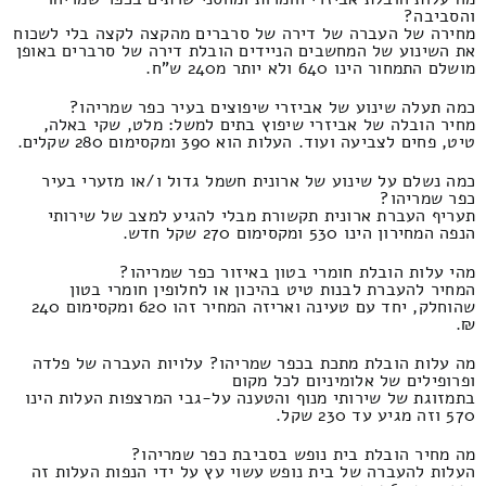
והסביבה?
מחירה של העברה של דירה של סרברים מהקצה לקצה בלי לשכוח
את השינוע של המחשבים הניידים הובלת דירה של סרברים באופן
מושלם התמחור הינו 640 ולא יותר מ240 ש"ח.
כמה תעלה שינוע של אביזרי שיפוצים בעיר כפר שמריהו?
מחיר הובלה של אביזרי שיפוץ בתים למשל: מלט, שקי באלה,
טיט, פחים לצביעה ועוד. העלות הוא 390 ומקסימום 280 שקלים.
כמה נשלם על שינוע של ארונית חשמל גדול ו/או מזערי בעיר
כפר שמריהו?
תעריף העברת ארונית תקשורת מבלי להגיע למצב של שירותי
הנפה המחירון הינו 530 ומקסימום 270 שקל חדש.
מהי עלות הובלת חומרי בטון באיזור כפר שמריהו?
המחיר להעברת לבנות טיט בהיכון או לחלופין חומרי בטון
שהוחלק, יחד עם טעינה ואריזה המחיר זהו 620 ומקסימום 240
₪.
מה עלות הובלת מתכת בכפר שמריהו? עלויות העברה של פלדה
ופרופילים של אלומיניום לכל מקום
בתמזוגת של שירותי מנוף והטענה על-גבי המרצפות העלות הינו
570 וזה מגיע עד 230 שקל.
מה מחיר הובלת בית נופש בסביבת כפר שמריהו?
העלות להעברה של בית נופש עשוי עץ על ידי הנפות העלות זה