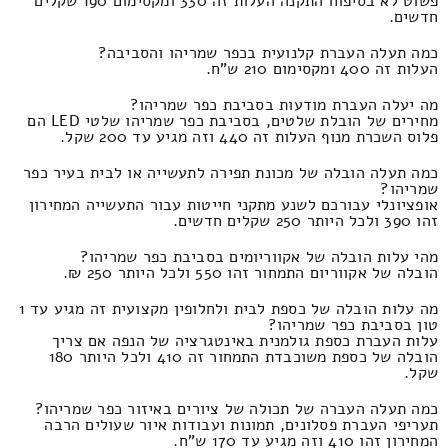
פשוט לא בסיפוח התקנה העלות זה 330 ומקסימום 190 שקלים
חדשים.
כמה תעלה העברת קלנועית בכפר שמריהו והסביבה?
העלות זה 400 ומקסימום 210 ש"ח.
מה יעלה העברת מודעות בסביבת כפר שמריהו?
מחירים של הובלת שלטים, בסביבת כפר שמריהו שלטי LED הם
פלוס השכרת מנוף העלות זה 440 וזה מגיע עד 200 שקל.
כמה תעלה הובלה של מכונת תפירה לתעשייה או לבית בעיר כפר
שמריהו?
אופציונלי עבורכם לשנע מתקני חייטות עבור התעשייה המחירון
זהו 390 ולכל היותר 250 שקלים חדשים.
מהי עלות הובלה של אקווריומים בסביבת כפר שמריהו?
הובלה של אקווריום התמחור זהו 550 ולכל היותר 250 ₪.
מה עלות הובלה של כספת לבית ולחלופין מקצועית זה מגיע עד 1
טון בסביבת כפר שמריהו?
עלות העברת כספת גולמנית באינטגרציה של הנפה אם צריך
הובלה של כספת משוכבדת התמחור זה 410 ולכל היותר 180
שקל.
כמה תעלה העברה של תכולה של ציורים באיזור כפר שמריהו?
תעריפי העברת פסלונים, תמונות ועבודות איור שעולים הרבה
המחירון זהו 410 וזה מגיע עד 170 ש"ח.