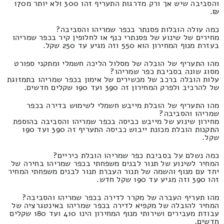
והסביבה שיש אך ורק מדרגות התעריף זהו 300 ולא יותר מ170
₪.
כמה עולה הובלות פסנתר בכפר שמריהו והסביבה?
מחירים של שינוע של פסנתרי כנף או לחלופין קיר בכפר שמריהו
בעזרת מנוף המחירון הוא 550 וזה מגיע עד 250 שקל.
מהו התעריף של הובלה של מסלול הליכה חשמלי ומתקני ספורט
מסוג שונה בסביבת כפר שמריהו?
עלות הובלה ברכב של מכשירים של אימון בכפר שמריהו בתמזוגת
של להרכיב ולפרק המחירון זה 390 ועד 190 שקלים חדשים.
מהו התעריף של הובלת מייבש חשמלי לשימוש בדירה בכפר
שמריהו והסביבה?
מחירון שינוע של מייבש כביסה בכפר שמריהו והסביבה בהוספת
התקנות הובלת מכונת ייבוש כביסה התעריף זה 390 ועד 190
שקל.
כמה נשלם על בסביבת כפר שמריהו הובלת כיריים?
המחיר לשינוע של תנור לבנים משפחתי בכפר שמריהו בחירה של
יחד עם מנוף והשמה של תנור העברת תנור לבנים משפחתי המחיר
זהו 390 וזה מגיע עד 190 שקל חדש.
מהו תעריף העברה של מקרר לדירה בכפר שמריהו והסביבה?
המחיר להובלה של מקפיא לדירה בכפר שמריהו באינטגרציה של
עבודת מעבירים ושירותי מנוף המחירון הינו 410 ועד 180 שקלים
חדשים.