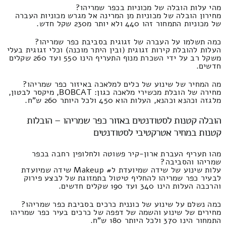
מהי עלות הובלה של מכוניות בכפר שמריהו?
מחירון הובלה של מכוניות מן המרינה אל מגרש מכוניות העברה
של מכוניות התמחור זהו 440 ולא יותר מ230 שקל חדש.
כמה תשלמו על העברה של זגוגית בסביבת כפר שמריהו?
העלות להובלת קירות זגוגית (ובין היתר מוכנה) וכלי זגוגית בעלי
משקל רב על ידי השכרת מנוף התעריף הינו 550 ועד 260 שקלים
חדשים.
מה המחיר של שינוע של כלים למלאכה באיזור כפר שמריהו?
מחירה של הובלת מכשירי מלאכה כגון: BOBCAT, מיקסר לבטון,
מלגזה וכהנא וכהנא, העלות הוא 450 ולכל היותר 260 ש"ח.
הובלה קטנות לסטודנטים באזור כפר שמריהו – הובלות
קטנות במחיר אטרקטיבי לסטודנטים
מהו תעריף העברת ארון-קיר פשוטה ולחלופין רחבה בכפר
שמריהו והסביבה?
עלות שינוע של שידה שמיועדת ל# Makeup שידה שמיועדת
לבעיר כפר שמריהו להחליף טיטול בתמזוגת של לבצע פירוק
והרכבה העלות הינו 340 ועד 190 שקלים חדשים.
כמה נשלם על שינוע של כוננית כרכים בסביבת כפר שמריהו?
מחירים של שינוע והשמה של דפפה של כרכים בעיר כפר שמריהו
התמחור הינו 370 ולכל היותר 180 ש"ח.