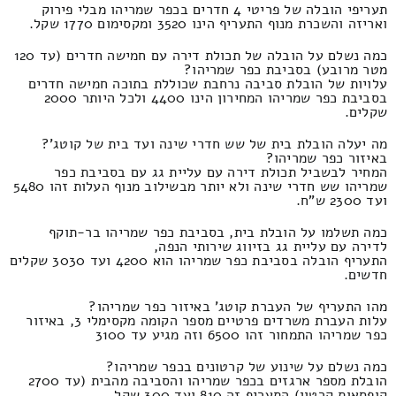
תעריפי הובלה של פריטי 4 חדרים בכפר שמריהו מבלי פירוק
ואריזה והשכרת מנוף התעריף הינו 3520 ומקסימום 1770 שקל.
כמה נשלם על הובלה של תכולת דירה עם חמישה חדרים (עד 120
מטר מרובע) בסביבת כפר שמריהו?
עלויות של הובלת סביבה נרחבת שכוללת בתוכה חמישה חדרים
בסביבת כפר שמריהו המחירון הינו 4400 ולכל היותר 2000
שקלים.
מה יעלה הובלת בית של שש חדרי שינה ועד בית של קוטג'?
באיזור כפר שמריהו?
המחיר לבשביל תכולת דירה עם עליית גג עם בסביבת כפר
שמריהו שש חדרי שינה ולא יותר מבשילוב מנוף העלות זהו 5480
ועד 2300 ש"ח.
כמה תשלמו על הובלת בית, בסביבת כפר שמריהו בר-תוקף
לדירה עם עליית גג בזיווג שירותי הנפה,
התעריף הובלה בסביבת כפר שמריהו הוא 4200 ועד 3030 שקלים
חדשים.
מהו התעריף של העברת קוטג' באיזור כפר שמריהו?
עלות העברת משרדים פרטיים מספר הקומה מקסימלי 3, באיזור
כפר שמריהו התמחור זהו 6500 וזה מגיע עד 3100
כמה נשלם על שינוע של קרטונים בכפר שמריהו?
הובלת מספר ארגזים בכפר שמריהו והסביבה מהבית (עד 2700
קופסאות קרטון) התעריף זה 810 ועד 300 שקל.