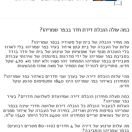
[…]
כמה עולה הובלת דירת חדר בכפר שמריהו?
מה מחיר הובלה של בית של סטודיו בכפר שמריהו?
עלות של העברה של בית קטן איזור בעיר כפר שמריהו בלי לארוז
בלי השכרת מנוף ועד אופציות של שינוע של בית של חדר בודד
בסביבת כפר שמריהו על ידי מדרגות בסינתזה של שירותי עבודת
מעבירים בכפר שמריהו התמחור זהו 1190 ולא יותר מ# 470 שקל
חדש. מחוייבים להוריד את המחיר של מאה אחוז מההצעות
מהי עלות הובלת דירה של בערך שני חדרים באיזור כפר שמריהו?
המחירון באיזור כפר שמריהו הינו 1840 ומקסימום 2010 שקל
חדש.
כמה תעלה מחירון הובלת דירה שמיועדת לשלושה חדרים? בעיר
כפר שמריהו?
העלות לבעבור הובלת כל הובלה דירת שלושה חדרי שינה בכפר
שמריהו בסיפוח פירוק ואריזה, בחירה של העברה של איזור מפנים
בית של נשואים טריים המחירון זהו 2400 ולכל היותר 1540 ש"ח.
מה עלות שינוע של דירה של 4 חדרים (80-110 מטרים רבועים)
בכפר שמריהו והסביבה?