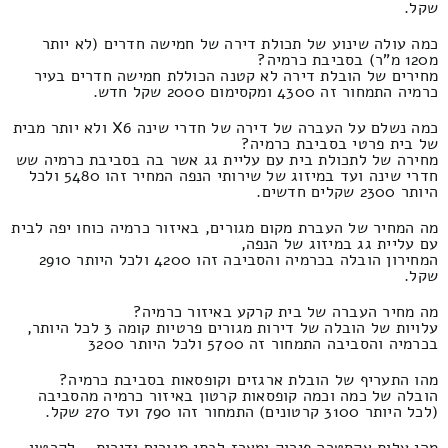
שקל.
כמה עולה שינוע של תכולת דירה של חמישה חדרים (לא יותר
מ120 מ"ר) בסביבת כרמיה?
מחירים של הובלת דירה לא קטנה הכוללת חמישה חדרים בעיר
כרמיה התמחור זה 4300 ומקסימום 2000 שקל חדש.
כמה נשלם על העברה של דירה של חדרי שינה X6 ולא יותר מבית
של בית פרטי בסביבת כרמיה?
מחירה של לתכולת בית עם עליית גג אשר בה בסביבת כרמיה שש
חדרי שינה ועד במיזוג של שירותי הנפה המחיר זהו 5480 ולכל
היותר 2300 שקלים חדשים.
מה המחיר של העברת מקום מגורים, באיזור כרמיה כוחו יפה לבית
עם עליית גג במיזוג של הנפה,
המחירון הובלה בכרמיה והסביבה זהו 4200 ולכל היותר 2910
שקל.
מה מחיר העברה של בית קרקע באיזור כרמיה?
עלויות של הובלה של דירות מגורים פרטיות קומה 3 לכל היותר,
בכרמיה והסביבה התמחור זה 5700 ולכל היותר 3200
מהו התעריף של הובלת ארגזים וקופסאות בסביבת כרמיה?
הובלה של כמה וכמה קופסאות קרטון באיזור כרמיה מהסביבה
(לכל היותר 3100 קרטונים) התמחור זהו 790 ועד 270 שקל.
מהי עלות אקסטרה פירוק ומארז לבתי מגורים ודירות – לקרטון,