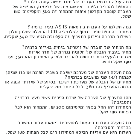
כמה עולה בכרמיה העברה של יסוד מיטה קטנה בלבד?
בהוספת להרכיב ולפרק באינטגרציה של מרימים, ואופציה של
העברת קופסה מקרטון ציפות התמחור זה 560 ומקסימום 180
שקל.
כמה תשלמו על העברת כורסאות AS IS בעיר כרמיה?
המחיר בהוספת ספה בנוסף לטלוויזיה LCD הכוללת שולחן סלון
בשילוב הרכבה ופירוק התעריף זה 650 וזה מגיע עד 340 שקלים.
מה המחיר של הובלה של ויטרינה ביתית באיזור כרמיה?
מחיר בעבור הובלה של חלונית נגררת של חדר אירוח
מזכוכית/עץ/גבס בהוספת להרכיב ולפרק המחירון הוא 350 ועד
190 שקל חדש.
כמה תעלה העברה של מערכת ישיבה בשביל הפינה או כזו שניתן
לפתוח ו/או שני מושבים בכרמיה?
מחירים של הובלה של מערכת הישיבה בסיוע של שירותי הנפה או
הרמה התעריף זהו 360 ולכל היותר 210 שקלים.
מהו התעריף של העברה של שידת ספרים עשוי מעץ בכרמיה
והסביבה?
המחירון זהו החל ב150 ומקסימום 200 ₪. התמחור הוא לכל
הפחות 190 שקל.
כמה תעלה העברת כיסאות למחשבים כיסאות עבור המשרד
בכרמיה והסביבה?
העלות היא עם אריזת הכיסא המחירון הינו לכל הפחות 180 שקל.