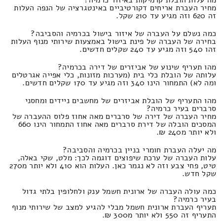
מחיר העברת אריחים דקורטיביים באינטגרציה של הנפה העלות
זה 620 וזה מגיע עד 210 שקל.
כמה נשלם על העברה של איזור בישול בכרמיה והסביבה?
בחירה של העברה של פינת בישול באמצעות שירותי מנוף העלות
זהו 540 וזה מגיע עד 240 שקלים חדשים.
מהו תעריף שינוע של אביזרים של דירה בכרמיה?
עלותה של הובלת כלי בית (מערכות מזונות, כלי אפייה אגרטלים
ומה לא) התמחור הינו 340 וזה מגיע עד 170 שקלים חדשים.
מהו התעריף של הובלת אביזרים של מחשבים ניידים ומחסני
סרברים בעיר כרמיה?
מחיר העברה של דירה של סרברים מאה אחוז פלוס ההעברה של
המסכים הובלה של דירת סרברים מאה אחוז התמחור הינו 660
ולא יותר מ240 ₪.
מה יעלה העברת חומרי בניין בכרמיה והסביבה?
עלות העברה של ערכת שיפוצים דוגמה לכך: מלט, שקי באלה,
טיט, פחי צבע וזה לא נגמר כאן. העלות הוא 410 ולא יותר מ270
שקל חדש.
כמה עולה העברה של ארונית חשמל ענק ולחלופין בלתי גדול
בעיר כרמיה?
תעריף העברת ארונית חשמל מבלי להגיע למצב של שירותי מנוף
התעריף זה 550 ולא יותר מ300 ₪.