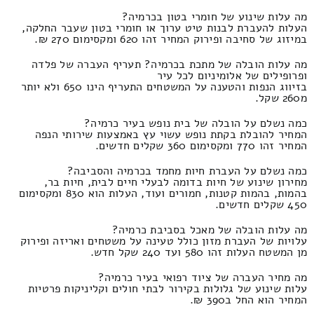
מה עלות שינוע של חומרי בטון בכרמיה?
העלות להעברת לבנות טיט ערוך או חומרי בטון שעבר החלקה,
במיזוג של סחיבה ופירוק המחיר זהו 620 ומקסימום 270 ₪.
מה עלות הובלה של מתכת בכרמיה? תעריף העברה של פלדה
ופרופילים של אלומיניום לכל עיר
בזיווג הנפות והטענה על המשטחים התעריף הינו 650 ולא יותר
מ260 שקל.
כמה נשלם על הובלה של בית נופש בעיר כרמיה?
המחיר להובלת בקתת נופש עשוי עץ באמצעות שירותי הנפה
המחיר זהו 770 ומקסימום 360 שקלים חדשים.
כמה נשלם על העברת חיות מחמד בכרמיה והסביבה?
מחירון שינוע של חיות בדומה לבעלי חיים לבית, חיות בר,
בהמות, בהמות קטנות, חמורים ועוד, העלות הוא 830 ומקסימום
450 שקלים חדשים.
מה עלות הובלה של מאכל בסביבת כרמיה?
עלויות של העברת מזון כולל טעינה על משטחים ואריזה ופירוק
מן המשטח העלות זהו 580 ועד 240 שקל חדש.
מה מחיר העברה של ציוד רפואי בעיר כרמיה?
עלות שינוע של גלולות בקירור לבתי חולים וקליניקות פרטיות
המחיר הוא החל ב390 ₪.