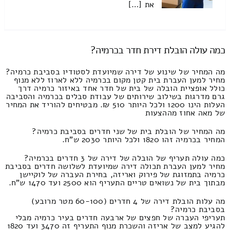
את […]
כמה עולה הובלת דירת חדר בכרמיה?
מה המחיר של שינוע של דירה שמיועדת לסטודיו בסביבת כרמיה?
מחיר למען העברת בית קטן מקום בכרמיה ללא לארוז ללא מנוף
כולל אופציית הובלה של בית של חדר אחד באיזור כרמיה דרך
גרם מדרגות בשילוב שירותים של עבודת סבלים בכרמיה והסביבה
העלות הינו 1200 ולכל היותר 510 ₪. מבטיחים להוריד את המחיר
של מאה אחוז מההצעות
מה המחיר של הובלת בית של שני חדרים בסביבת כרמיה?
המחיר בכרמיה זהו 1820 ולכל היותר 2030 ש"ח.
כמה עולה תעריף של הובלה של דירה של 3 חדרים בכרמיה?
מחיר למען העברת תכולה דירה שמיועדת לשלושה חדרים בסביבת
כרמיה בתמזוגת של פירוק ואריזה, בחירת העברה של לוקיישן
מבתוך בית של נשואים טריים התעריף הוא 2500 ועד 1470 ש"ח.
מה עלות הובלת דירה של 4 חדרים (60-100 מטר מרובע)
בסביבת כרמיה?
תעריפי העברה של חפצים של ארבעה חדרים בעיר כרמיה מבלי
להגיע למצב של אריזה והשכרת מנוף התעריף זה 3470 ועד 1820