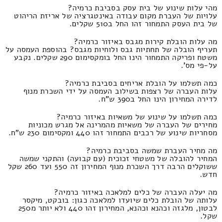
מהי עלות שינוע של בית עסק בסביבת כרמיה?
עלויות של העברת מקום עבודה באינטגרציה של אריזת הריהוט
של בית העסק התמחור זהו החל ב510 שקלים.
מה עלות הובלת קירות מגבס באיזור כרמיה?
תעריף הובלה של תחתיות גבס ולוחיות מגבס? בהוספת העמסה על
משטח ופריקה התמחור הינו החל בומקסימום 290 שקלים. נקבע
על-פי מס'.
כמה תשלמו על הובלת אריחים בסביבת כרמיה?
עלות העברה של רצפות בשילוב העמסה על ידי השכרת מנוף
לדירה המחירון הינו החל ב390 ש"ח.
כמה תשלמו על שינוע של משאיות באיזור כרמיה?
מחירים של העברה של משאיות מהמרינה אל מגרש מכוניות
מסחריות שינוע של רכבים התמחור זהו 440 ומקסימום 230 ש"ח.
מה מחיר העברת שמשה בסביבת כרמיה?
המחיר להובלה של משטחי זכוכית (עם קבועה) והתקני שמשה
ששוקלים הרבה דרך השכרת מנוף המחירון זה 550 ועד 260 שקל
חדש.
מה יעלה העברה של כלים למלאכה באיזור כרמיה?
עלותה של הובלת כלים שיועדו למלאכה כגון: בובקט, מיקסר
לבטון, מלגזה וכהנא וכהנא, המחירון זהו 440 ולא יותר מ250
שקל.