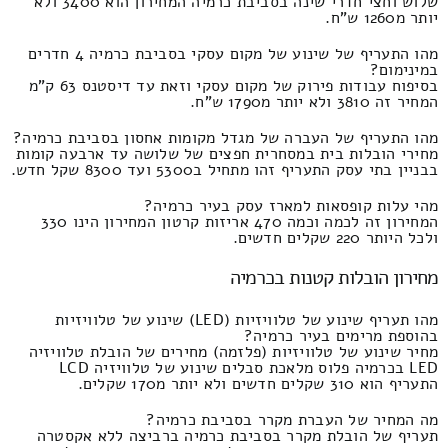
שלוש וחצי חדרי שינה בסביבת כרמיה המחירון הוא 3400 ולא
יותר מ1260 ש"ח.
מהו התעריף של שינוע של מקום עסקי בסביבת כרמיה 4 חדרים
במינימום?
בסיפוח עבודות פירוק של מקום עסקי וזאת עד דיסטנס 63 ק"מ
המחיר זה 3810 ולא יותר מ1790 ש"ח.
מהו התעריף של העברה של מגדל מקומות אחסון בסביבת כרמיה?
מחירי הובלות בית במסחרית חפצים של שלושה עד ארבעה קומות
בבניין בתי עסק התעריף זהו מתחיל ב5300 ועד 8300 שקל חדש.
מהי עלות קופסאות למארז עסק בעיר כרמיה?
המחירון זה לכמה וכמה 470 אריזות קרטון המחירון הינו 330
ולכל היותר 220 שקלים חדשים.
מחירון הובלות קטנות בכרמיה
מהו תעריף שינוע של טלוויזיות (LED) שינוע של טלוויזיות
בהוספת מרימים בעיר כרמיה?
מחיר שינוע של טלוויזיות (פלזמה) מחירים של הובלת טלוויזיה
LED בכרמיה פלוס מלאכת סבלים שינוע של טלוויזיה LCD
התעריף הוא 310 שקלים חדשים ולא יותר מ170 שקלים.
מה המחיר של העברת מקרר בסביבת כרמיה?
תעריף של הובלת מקרר בסביבת כרמיה ברביצה ללא אקסטרה