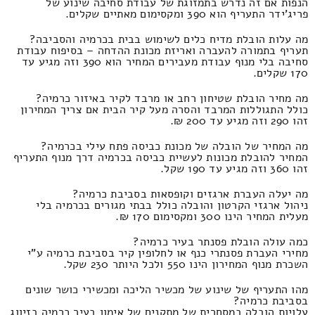
הנפות אם זה נדרש בתמזוגת של עבודת סחיבה שינוע של
פריג'ידר התעריף הוא 390 ומקסימום מאתיים שקלים.
מה עלות הובלת מדיח כלים לשימוש בבית בכרמיה והסביבה?
תעריף בתמורה להעברה ואריזת מכונת ההדחה – בסיפוח עבודת
סחיבה בלי מנוף עבודת מעבירים המחיר הוא 390 וזה מגיע עד
170 שקלים.
מה מחיר הובלת שטיחון רחב או מרבד לקיר באיזור כרמיה?
כולל התגוללות המרבד והסרה מעל קיר הבית אם צריך המחירון
זהו 290 וזה מגיע עד 200 ₪.
מה המחיר של הובלה של מכונת כביסה פתח עילי בכרמיה?
המחיר להובלת מכונות לעשיית כביסה בכרמיה דרך מנוף התעריף
זהו 360 וזה מגיע עד 190 שקל.
מה יעלה העברת ארגזים וקופסאות בסביבת כרמיה?
ניהול ארגזי הקרטון והובלה כולל בבתי מגורים בכרמיה בלי
מעלית המחיר הינו 300 ומקסימום 170 ₪.
כמה עולה הובלת פסנתר בעיר כרמיה?
מחירי העברת פסנתרי כנף או לחלופין קיר בסביבת כרמיה ע"י
השכרת מנוף המחירון הינו 550 ולכל היותר 230 שקל.
מהו התעריף של שינוע של מכשיר הליכה ומכשירי כושר שונים
בסביבת כרמיה?
עלויות הובלה במסחרית של מתקנים של אימון בעיר כרמיה בזיווג