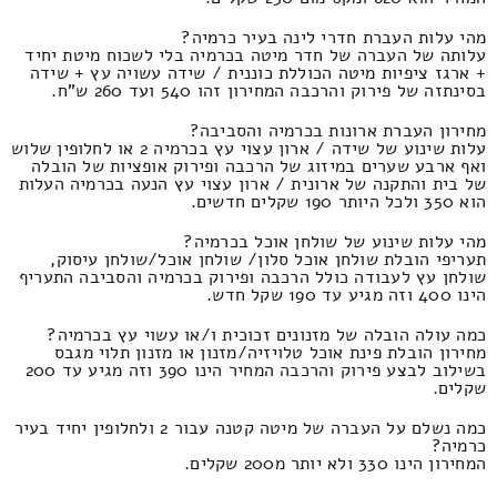
מהי עלות העברת חדרי לינה בעיר כרמיה?
עלותה של העברה של חדר מיטה בכרמיה בלי לשכוח מיטת יחיד
+ ארגז ציפיות מיטה הכוללת כוננית / שידה עשויה עץ + שידה
בסינתזה של פירוק והרכבה המחירון זהו 540 ועד 260 ש"ח.
מחירון העברת ארונות בכרמיה והסביבה?
עלות שינוע של שידה / ארון עצוי עץ בכרמיה 2 או לחלופין שלוש
ואף ארבע שערים במיזוג של הרכבה ופירוק אופציות של הובלה
של בית והתקנה של ארונית / ארון עצוי עץ הנעה בכרמיה העלות
הוא 350 ולכל היותר 190 שקלים חדשים.
מהי עלות שינוע של שולחן אוכל בכרמיה?
תעריפי הובלת שולחן אוכל סלון/ שולחן אוכל/שולחן עיסוק,
שולחן עץ לעבודה כולל הרכבה ופירוק בכרמיה והסביבה התעריף
הינו 400 וזה מגיע עד 190 שקל חדש.
כמה עולה הובלה של מזנונים זכוכית ו/או עשוי עץ בכרמיה?
מחירון הובלת פינת אוכל טלויזיה/מזנון או מזנון תלוי מגבס
בשילוב לבצע פירוק והרכבה המחיר הינו 390 וזה מגיע עד 200
שקלים.
כמה נשלם על העברה של מיטה קטנה עבור 2 ולחלופין יחיד בעיר
כרמיה?
המחירון הינו 330 ולא יותר מ200 שקלים.