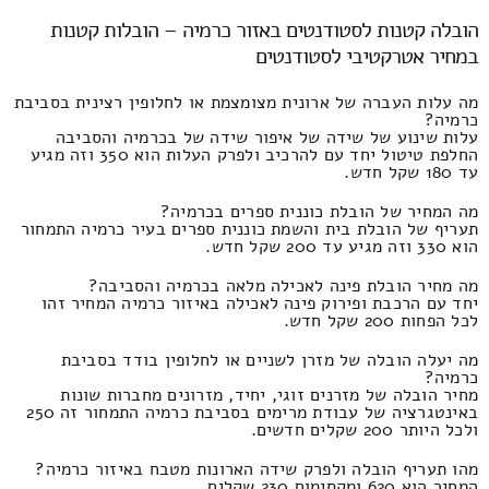
הובלה קטנות לסטודנטים באזור כרמיה – הובלות קטנות
במחיר אטרקטיבי לסטודנטים
מה עלות העברה של ארונית מצומצמת או לחלופין רצינית בסביבת
כרמיה?
עלות שינוע של שידה של איפור שידה של בכרמיה והסביבה
החלפת טיטול יחד עם להרכיב ולפרק העלות הוא 350 וזה מגיע
עד 180 שקל חדש.
מה המחיר של הובלת כוננית ספרים בכרמיה?
תעריף של הובלת בית והשמת כוננית ספרים בעיר כרמיה התמחור
הוא 330 וזה מגיע עד 200 שקל חדש.
מה מחיר הובלת פינה לאכילה מלאה בכרמיה והסביבה?
יחד עם הרכבת ופירוק פינה לאכילה באיזור כרמיה המחיר זהו
לכל הפחות 200 שקל חדש.
מה יעלה הובלה של מזרן לשניים או לחלופין בודד בסביבת
כרמיה?
מחיר הובלה של מזרנים זוגי, יחיד, מזרונים מחברות שונות
באינטגרציה של עבודת מרימים בסביבת כרמיה התמחור זה 250
ולכל היותר 200 שקלים חדשים.
מהו תעריף הובלה ולפרק שידה הארונות מטבח באיזור כרמיה?
המחיר הוא 620 ומקסימום 230 שקלים.