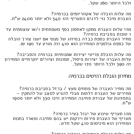
ולכל היותר 260 שקל.
מה עלות הובלה של אקווריומים בכרמיה?
העברת מיכל נוי לדגים התעריף זהו 540 ולא יותר מ240 ש"ח.
מהי עלות העברת מתקן לאחסון כסף משפחתית ו/או עוצמתית עד
1 טונות בסביבת כרמיה?
מחיר העברת כספת כבדה במיזוג של מנוף אם ישנו צורך הובלה
של כספת גולמנית המחירון הוא 410 וזה מגיע עד 190 ₪.
מה עלות הובלת פריטי יצירות אמנותיות בכרמיה והסביבה?
עלות העברה של יצירות פיסול, תמונות וציורים יוקרתיים המחירון
זה 390 ולכל היותר 170 שקל.
מחירון הובלת רהיטים בכרמיה
מה מחיר העברה של פתחים מעץ / ברזל בסביבת כרמיה?
מחירים של העברת דלתות מבלי להגיע למצב של להתקין –
בתמזוגת של עבודת סחיבה המחירון הינו 330 ולא יותר מ190
ש"ח.
מהו תעריף שינוע של יבול בעיר כרמיה?
תעריף של העברת פירות וירקות יש בהם סחיבה ומארז בחנות
המחירון הוא מינימום 410 שקל חדש.
מה עלות הובלת קרמיקות באיזור כרמיה?