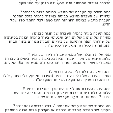
הרכבה ופירוק התמחור הינו 400 וזה מגיע עד 180 שקל.
כמה נשלם על העברה של מייבש כביסה לבית בכרמיה?
עלויות של העברת מייבש כביסה באיזור כרמיה כולל התקנה
העברת מייבש כביסה התמחור הינו 390 ולכל היותר 170 שקל
חדש.
כמה תעלה בעיר כרמיה העברה של תנור לבנים?
מחירה של שינוע של תנורים אינטימי בעיר כרמיה יכולת בסינתזה
של שירותי הנפה והתקנה של כיריים הובלת תנורים בתוך הבית
התמחור זה 390 וזה מגיע עד 190 ש"ח.
מהי עלות הובלה של מקפיא עבור הדירה בכרמיה?
עלות שינוע של מקרר עבור הבית בסביבת כרמיה בשילוב עבודת
מעבירים ושירותי הנפה המחיר זהו 410 וזה מגיע עד 180 שקלים.
כמה תעלה הובלת כלי נגינה בכרמיה?
מחירי העברה של כלי בעיר כרמיה (מערכת תיפוף, כלי מיתר, צ'לו
וכדומה) התעריף זהו 490 ולא יותר מ190 ש"ח.
כמה עולה העברת אוהל יחד עם סכך בסביבת כרמיה?
עלות הובלת בית והרכבת פביליון בכרמיה והסביבה יחד עם
סיכוך? התמחור זה 190-230 שקלים חדשים.
מה המחיר של שינוע של אמבטיה / דוש בכרמיה והסביבה?
תעריף של הובלת אמבטיה נרחבת או מקלחון פלוס הכנה המחירון