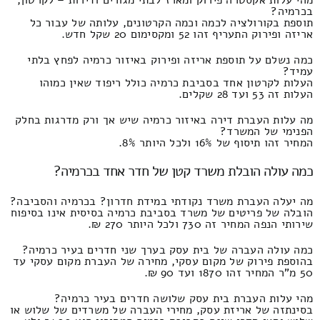
בכרמיה?
תוספת בקורולציה לכמה וכמה הקרטונים, עלותה של עבור כל
אריזה ופירוק התעריף זהו 52 ומקסימום 20 שקל חדש.
כמה נשלם על תוספת אריזה ופירוק באיזור כרמיה לפחץ בלתי
עמיד?
העלות לקרטון אחד בסביבת כרמיה כולל ריפוד שאין כמוהו
העלות זה 53 ועד 28 שקלים.
מה עלות העברת דירה באיזור כרמיה שיש אך ורק מדרגות בחלק
הפנימי של המשרד?
המחיר זהו תיסוף של 16% ולכל היותר 8%.
כמה עולה הובלת משרד קטן של חדר אחד בכרמיה?
מה יעלה העברת משרד נקודתי במידת חדרון? בכרמיה והסביבה?
הובלה של פריטים של משרד בסביבת כרמיה בסיסית אינו בסיפוח
שירותי הנפה המחיר זה 730 ולכל היותר 270 ₪.
כמה עולה העברה של בית עסק בערך שני חדרים בעיר כרמיה?
בהוספת פירוק של מקום עסקי, מחירה של העברת מקום עסקי עד
50 מ"ר המחיר זהו 1870 ועד 90 ₪.
מהי עלות העברת בית עסק שלושה חדרים בעיר כרמיה?
בסינתזה של אריזת עסק, מחירי העברה של משרדים של שלוש או