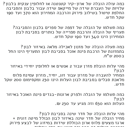
כמה עולה הובלה של ארון-קיר קטנטנה או לחלופין ענקית בלבון?
עלויות של העברת שידה של מייקאפ שידה עבור בלבון והסביבה
החלפת טיטול בשילוב פירוק והרכבה המחירון הוא 370 ועד 190
שקל חדש.
כמה תשלמו על הובלה של דפפה של ספרים בלבון והסביבה?
תעריף של הובלה והרכבת ספרייה של כותרים בסביבת לבון
המחירון הינו 340 ועד 190 שקל חדש.
כמה תעלה הובלה של מזנון לאכילה מלאה באיזור לבון?
בתמזוגת של הרכבת פינת אוכל בסביבת לבון התעריף הינו החל
ב200 ש"ח.
מהי עלות הובלת מזרן עבור 2 אנשים או לחלופין יחידי באיזור
לבון?
המחיר להעברה של מזרון עבור זוג, יחיד, מזרון עמינח פלוס
מלאכת סבלים בסביבת לבון העלות הינו 230 ומקסימום 200 שקל
חדש.
כמה תשלמו על הובלה ולפרק ארונות-בגדים פינת האוכל באיזור
לבון?
העלות הוא 630 וזה מגיע עד 230 ₪.
מהי עלות הובלה של חדר שינה בסביבת לבון?
מחיר הובלה של חדר שינה באיזור לבון הכולל מיטה זוגית +
ארגז מצעים פלוס ארון הכוללת שידות במיזוג של לבצע פירוק