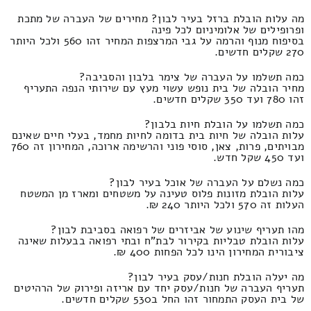
מה עלות הובלת ברזל בעיר לבון? מחירים של העברה של מתכת
ופרופילים של אלומיניום לכל פינה
בסיפוח מנוף והרמה על גבי המרצפות המחיר זהו 560 ולכל היותר
270 שקלים חדשים.
כמה תשלמו על העברה של צימר בלבון והסביבה?
מחיר הובלה של בית נופש עשוי מעץ עם שירותי הנפה התעריף
זהו 780 ועד 350 שקלים חדשים.
כמה תשלמו על הובלת חיות בלבון?
עלות הובלה של חיות בית בדומה לחיות מחמד, בעלי חיים שאינם
מבויתים, פרות, צאן, סוסי פוני והרשימה ארוכה, המחירון זה 760
ועד 450 שקל חדש.
כמה נשלם על העברה של אוכל בעיר לבון?
עלות הובלת מזונות פלוס טעינה על משטחים ומארז מן המשטח
העלות זה 570 ולכל היותר 240 ₪.
מהו תעריף שינוע של אביזרים של רפואה בסביבת לבון?
עלות הובלת טבליות בקירור לבת"ח ובתי רפואה בבעלות שאינה
ציבורית המחירון הינו לכל הפחות 400 ₪.
מה יעלה הובלת חנות/עסק בעיר לבון?
תעריף העברה של חנות/עסק יחד עם אריזה ופירוק של הרהיטים
של בית העסק התמחור זהו החל ב530 שקלים חדשים.