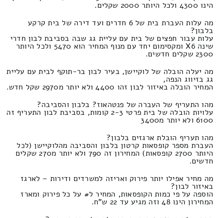
הינו 4300 ולכל היותר 2000 שקלים.
מה עלות העברת בית של 6 חדרים ועד דירה של בית קרקע
בלבון?
עלות עבור חפצים של בית עם עליית גג שבה בסביבת לבון חדרי
שינה X6 ומקסימום יחד עם מנוף המחיר הוא 5470 ולכל היותר
2300 שקלים חדשים.
מה יעלה הובלה של לוקיישן, בעיר לבון בר-תוקף לבית עם עליית
גג בזיווג הנפה,
המחיר הובלה באיזור לבון זהו 4400 ולא יותר מ2970 שקל חדש.
מהו התעריף של העברה של פנטהאוז? בלבון והסביבה?
עלויות הובלה של בית פרטי 2-3 קומות, בסביבת לבון התעריף זה
6100 ולא יותר מ3400
מהו תעריף הובלת ארגזים בלבון?
העברת מספר קופסאות קרטון בלבון והסביבה מהלוקיישן (לכל
היותר 2700 קופסאות) המחירון זה 790 ולא יותר מ270 שקלים
חדשים.
מה מחיר אפילו יותר פירוק ואריזה למשרדים ודירות – לארגז
באיזור לבון?
הוספה על פי כמות הקופסאות, המחיר ל# על כל פירוק ומארז
המחירון הינו 48 וזה מגיע עד 22 ש"ח.