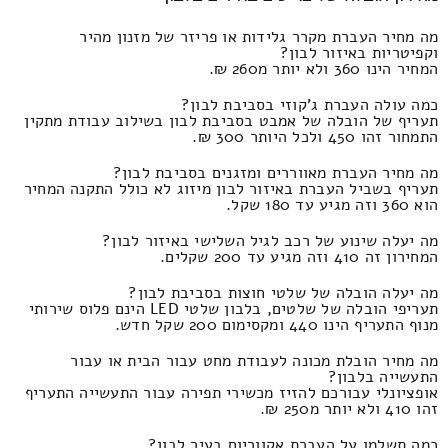
מה מחיר העברת מקרר גלידות או פריזר של מזנון מהיר
וקפיטריות באיזור לבון?
המחיר הינו 360 ולא יותר מ260 ₪.
כמה עולה העברת ג'קוזי בסביבת לבון?
תעריף של הובלה של אמבט בסביבת לבון בשילוב עבודת מתקין
התמחור זהו 450 ולכל היותר 300 ₪.
מה מחיר העברת מאווררים ומזגנים בסביבת לבון?
תעריף בשביל העברת באיזור לבון מיזוג לא כולל התקנה המחיר
הוא 360 וזה מגיע עד 180 שקל.
מה יעלה שינוע של רכב לגיל השלישי באיזור לבון?
המחירון זה 410 וזה מגיע עד 200 שקלים.
מה יעלה הובלה של שלטי חוצות בסביבת לבון?
תעריפי הובלה של שלטים, בלבון שלטי LED הינם פלוס שירותי
מנוף התעריף הינו 440 ומקסימום 200 שקל חדש.
מה מחיר הובלת מכונה לעבודת מחט עבור הבית או עבור
התעשייה בלבון?
אופציונלי עבורכם להזיז מכשירי תפירה עבור התעשייה התעריף
זהו 410 ולא יותר מ250 ₪.
כמה תשלמו על העברת אקווריום בעיר לבון?