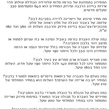
המחירון בתמזוגת של כורסה פלוס טלוויזיה הכוללת שולחן חדר
אירוח בזיווג הרכבה ופירוק המחירון הוא 640 ומקסימום 330
שקלים חדשים.
מה מחיר שינוע של ויטרינה לדירה בסביבת לבון?
עלותה של בעבור הובלה של חלון ראווה של סלון
מזכוכית/עץ/גבס בזיווג פירוק והרכבה העלות זה 360 ועד 180
ש"ח.
כמה עולה העברת כורסה בשביל הפינה או כזו שניתן לפתוח או
מושב זוגי בלבון והסביבה?
עלויות של העברה של הכורסה כולל שירותי הנפה או הרמה
המחירון הינו 330 ולכל היותר 190 שקל.
מהו תעריף העברת ארון ספרים עץ בעיר לבון?
התמחור הינו לכל הפחות 140 ולכל היותר 190 שקל חדש. העלות
זהו החל ב180 שקל.
כמה נשלם על העברה של כיסאות גיימרים כיסאות למשרד בלבון?
המחיר יש בה אריזה של השרפרף העלות הוא במחיר התחלתי של
210 שקל.
כמה נשלם על הובלת כל הובלה משרדי בלבון והסביבה?
מחירים של העברת כל תכולה עבור המשרד בסיפוח פירוק ואריזה
התמחור הינו במחיר התחלתי של 200 שקל.