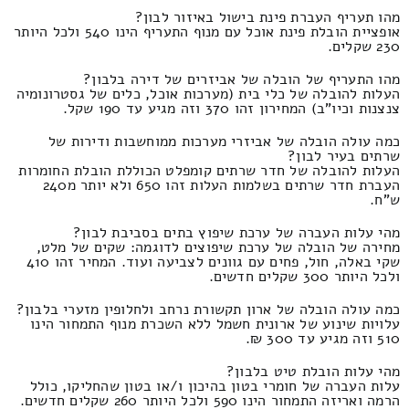
מהו תעריף העברת פינת בישול באיזור לבון?
אופציית הובלת פינת אוכל עם מנוף התעריף הינו 540 ולכל היותר
230 שקלים.
מהו התעריף של הובלה של אביזרים של דירה בלבון?
העלות להובלה של כלי בית (מערכות אוכל, כלים של גסטרונומיה
צנצנות וכיו"ב) המחירון זהו 370 וזה מגיע עד 190 שקל.
כמה עולה הובלה של אביזרי מערכות ממוחשבות ודירות של
שרתים בעיר לבון?
העלות להובלה של חדר שרתים קומפלט הכוללת הובלת החומרות
העברת חדר שרתים בשלמות העלות זהו 650 ולא יותר מ240
ש"ח.
מהי עלות העברה של ערכת שיפוץ בתים בסביבת לבון?
מחירה של הובלה של ערכת שיפוצים לדוגמה: שקים של מלט,
שקי באלה, חול, פחים עם גוונים לצביעה ועוד. המחיר זהו 410
ולכל היותר 300 שקלים חדשים.
כמה עולה הובלה של ארון תקשורת נרחב ולחלופין מזערי בלבון?
עלויות שינוע של ארונית חשמל ללא השכרת מנוף התמחור הינו
510 וזה מגיע עד 300 ₪.
מהי עלות הובלת טיט בלבון?
עלות העברה של חומרי בטון בהיכון ו/או בטון שהחליקו, כולל
הרמה ואריזה התמחור הינו 590 ולכל היותר 260 שקלים חדשים.