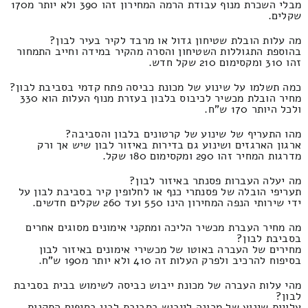
מבלי השכרת מנוף עבודת הרמה המחירון זהו 390 ולא יותר מ170
שקלים.
מה עלות הובלת שטיחון גדול או מרבד לקיר בעיר לבון?
בהוספת התגוללות השטיחון והסרה מהקיר במידה וחייב התמחור
זהו 310 ומקסימום 210 שקל חדש.
כמה תשלמו על שינוע של מכונת כביסה פתח קדמי בסביבת לבון?
מחיר הובלת מכשיר לכיבוס בלבון בעזרת מנוף העלות הוא 330
ולכל היותר 170 ש"ח.
מהו התעריף של שינוע של קרטונים בלבון והסביבה?
ארגון הארגזים ושינוע גם בדירות באיזור לבון שיש אך ורק
מדרגות המחיר זהו 290 ומקסימום 180 שקל.
מה יעלה העברות פסנתר באיזור לבון?
תעריפי הובלה של פסנתרי כנף או לחלופין קיר בסביבת לבון על
ידי שירותי הנפה המחירון הינו 550 ועד 260 שקלים חדשים.
מה מחיר העברת מכשיר הליכה ומתקני אימונים מסוגים אחרים
בסביבת לבון?
מחירים של העברה באוטו של מכשירי אימונים באיזור לבון
בסיפוח להרכיב ולפרק העלות זה 410 ולא יותר מ190 ש"ח.
מהי עלות העברה של מכונת ייבוש כביסה לשימוש בבית בסביבת
לבון?
עלויות שינוע של מכונה לייבוש בסביבת לבון בסיפוח התקנות