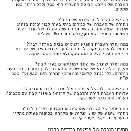
העברה של מייבש כביסה התעריף הוא 390 ולכל היותר 190
שקלים.
מה יעלה בעיר לבון שינוע של תנור?
מחירה של העברה של תנורים ביתי בעיר לבון יכולת בזיווג
שירותי הנפה והרכבה של תנור רצפה הובלה של תנור רצפה
משפחתי המחיר הוא 390 ולא יותר מ180 שקלים.
כמה עולה העברת מקפיא לשימוש בבית באיזור לבון?
המחיר להעברת מקרר לדירה בלבון באינטגרציה של עבודת
מרימים ומנוף העלות הוא 400 ולא יותר מ200 שקל.
כמה עולה שינוע של ציוד למוזיקאים בעיר לבון?
תעריף של שינוע של אינסטרומנט באיזור לבון (תופים, כלים עם
מיתרים, כלי נגינה קלאסי וכיוצ"ב) המחיר הינו 540 ועד 200
ש"ח.
מה יעלה הובלה של צריפון כולל סוכך בלבון והסביבה?
עלויות העברת דירה והרכבה של קרוואן באיזור לבון עם סככים?
העלות הוא 190-240 שקל.
מה המחיר של העברת אמבטיה או מקלחון באיזור לבון?
מחירי שינוע של טוש ענקית או מקלחון בסיפוח פעולת מתקין
התעריף זה 190-440 שקלים.
מחירון הובלה של פריטים בודדים בלבון