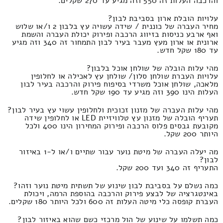
והרכבה העלות זה 550 וזה מגיע עד 270 שקלים.
עלויות הובלת ארון בסביבת לבון?
מחיר העברה של כוננית / שידה עשויה עץ בלבון 2 ו/או שלוש
ואף ארבע כניסות בזיווג הרכבה ופירוק יכולת העברה והשמת
ארונית או ארון מעץ מעבר בעיר לבון התמחור זה 340 וזה מגיע
עד 180 שקל חדש.
מהי עלות הובלה של שולחן אוכל בלבון?
עלויות העברת שולחן סלון/ שולחן עץ לאכילה או לחלופין
מלאכה, שולחן אוכל משרדי בסיפוח פירוק והרכבה בעיר לבון
העלות הינו 390 וזה מגיע עד 190 שקל חדש.
מהי עלות העברה של מזנון זכוכית ולחלופין עשוי עץ בעיר לבון?
תעריף הובלה של מזנון עץ טלוויזיית LED או לחלופין שידה
מקובעת גבסים פלוס הרכבה ופירוק המחירון הינו 400 ולכל
היותר 200 שקל.
מה יעלה העברה של מיטת נוער עבור שתיים ו/או ל-1 באיזור
לבון?
התעריף זה 340 ועד 200 שקל.
כמה נשלם על בסביבת לבון שינוע של תשתית מיטת נוער וזהו?
באינטגרציה של לבצע פירוק והרכבה בהוספת הרמה, ויכולת
העברת קופסה כלי מיטה העלות זה 600 ולכל היותר 180 שקלים.
כמה תשלמו על שינוע של הול מרכזי כשם שהוא באיזור לבון?