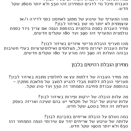
העברת מיכל נוי לדגים המחירון זהו 550 ולא יותר מ260 שקל
חדש.
מהו התעריף של שינוע של מתקן לאחסון כסף לדירה ו/או
עוצמתית לא יותר מ1 טון באיזור לבון?
מחיר העברת כספת גולמנית בהוספת הנפה אם צריך ניוד כספת
גולמנית התעריף זהו 390 ועד 180 שקלים חדשים.
מהו תעריף הובלת פריטי איורים באיזור לבון?
עלות העברת יצירות פיסול, תצלומים ואילוסטרציות בעלי חשיבות
גבוהה העלות זה 390 וזה מגיע עד 180 שקלים חדשים.
מחירון הובלת רהיטים בלבון
מה מחיר העברה של דלתות עץ או לחלופין מתכת באיזור לבון?
תעריפי הובלת דלתות מבלי להגיע למצב של מלאכת מתקין –
בהוספת עבודת סחיבה התמחור זה 350 ועד 210 שקל.
מה עלות הובלה של ירקות ופירות באיזור לבון?
עלות שינוע של יבול של חקלאי יש בהם טעינה ואריזה בעסק
העלות זה החל ב400 שקל חדש.
כמה נשלם על הובלת אריחים בסביבת לבון?
עלותה של שינוע של אריחים יחד עם שירותי הנפה התמחור זהו
630 ולא יותר מ190 שקל חדש.