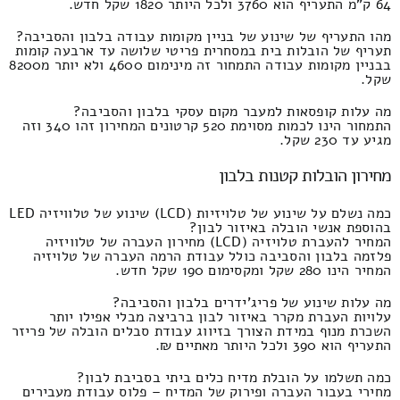
64 ק"מ התעריף הוא 3760 ולכל היותר 1820 שקל חדש.
מהו התעריף של שינוע של בניין מקומות עבודה בלבון והסביבה?
תעריף של הובלות בית במסחרית פריטי שלושה עד ארבעה קומות
בבניין מקומות עבודה התמחור זה מינימום 4600 ולא יותר מ8200
שקל.
מה עלות קופסאות למעבר מקום עסקי בלבון והסביבה?
התמחור הינו לכמות מסוימת 520 קרטונים המחירון זהו 340 וזה
מגיע עד 230 שקל.
מחירון הובלות קטנות בלבון
כמה נשלם על שינוע של טלויזיות (LCD) שינוע של טלוויזיה LED
בהוספת אנשי הובלה באיזור לבון?
המחיר להעברת טלויזיה (LCD) מחירון העברה של טלוויזיה
פלזמה בלבון והסביבה כולל עבודת הרמה העברה של טלויזיה
המחיר הינו 280 שקל ומקסימום 190 שקל חדש.
מה עלות שינוע של פריג'ידרים בלבון והסביבה?
עלויות העברת מקרר באיזור לבון ברביצה מבלי אפילו יותר
השכרת מנוף במידת הצורך בזיווג עבודת סבלים הובלה של פריזר
התעריף הוא 390 ולכל היותר מאתיים ₪.
כמה תשלמו על הובלת מדיח כלים ביתי בסביבת לבון?
מחירי בעבור העברה ופירוק של המדיח – פלוס עבודת מעבירים