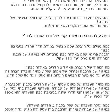
כמה עולה הוספת פירוק ומארז בלבון לאיבזור שביר?
המחיר לקופסה מקרטון בודד באיזור לבון פלוס רפידות בולט
התמחור הינו 54 וזה מגיע עד 28 שקלים חדשים.
כמה עולה מעבר דירות בעיר לבון בלי ליפט בחלק הפנימי של
המבנה?
התמחור הוא הוספת 14% ולא יותר מ10%.
כמה עולה הובלת משרד קטן של חדר אחד בלבון?
כמה נשלם על הובלת עסק מצומק במידת חדר אחד? בסביבת
לבון?
הובלת פריטי עסק באיזור לבון מרכזית לא במיזוג של הנפה
המחירון הינו 690 ועד 330 שקל.
מה המחיר של העברת תאגיד 2 חדרים באיזור לבון?
במיזוג של הרכבה ופירוק של מקום עסקי, מחיר הובלת חברה זה
מגיע עד 50 מטרים רבועים העלות זהו 1850 ועד 80 שקל חדש.
מה מחיר העברה של מקום עסקי שלושה חדרים בלבון והסביבה?
במיזוג של אריזה ופירוק של עבודה, תעריפי העברת בתי עסק של
שלוש או שלוש וחצי חדרי שינה בסביבת לבון התעריף הוא 3200
ועד 1300 ש"ח.
כמה עולה העברה של עסק בלבון 4 חדרים ומעלה?
במיזוג של עבודות פירוק והרכבת בית עסק וזה מגיע עד דיסטנס