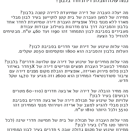
כמה עולה הובלת דירת חדר בלבון?
מה יעלה העברה של דירה שמיועדת לדירה קטנה בלבון?
מחירה של למען העברה של בית קטן לוקיישן בעיר לבון מבלי
מארז ללא מנוף כולל אופציית העברת דירה שמיועדת לחדר אחד
בלבון והסביבה דרך גרם מדרגות בשילוב עבודות עבודת
מעבירים בסביבת לבון התמחור זהו 1190 ועד 460 ש"ח. מבטיחים
להוזיל כל הצעה
מהי עלות שינוע של דירת שני חדרים בסביבת לבון?
העלות בלבון והסביבה הוא 1800 ומקסימום 2030 שקלים.
מהי עלות מחירים של שינוע של דירה עם שלושה חדרים? בלבון?
המחיר לבשביל העברת חפצים ופריטים דירה של 3Xחדר באיזור
לבון פלוס פירוק ואריזה, אופציית הובלת מקום מפנים דירה עם
ציבור סטודנטיאלי המחירון הוא 2600 וזה מגיע עד 1470 שקל
חדש.
מה מחיר הובלה של דירה של ארבעה חדרים (60-110 מטרים
רבועים) בעיר לבון?
עלויות של שינוע של תכולת דירה של ארבעה חדרים בסביבת
לבון מבלי להגיע למצב של אריזה ושירותי מנוף המחירון זהו
3510 ולכל היותר 1810 ש"ח.
מהי עלות העברה של תכולה של בית של חמישה חדרי שינה (לכל
היותר 120 מ"ר) בעיר לבון?
מחירון שינוע של מקום גדולה שבה 5 חדרים בעיר לבון המחירון