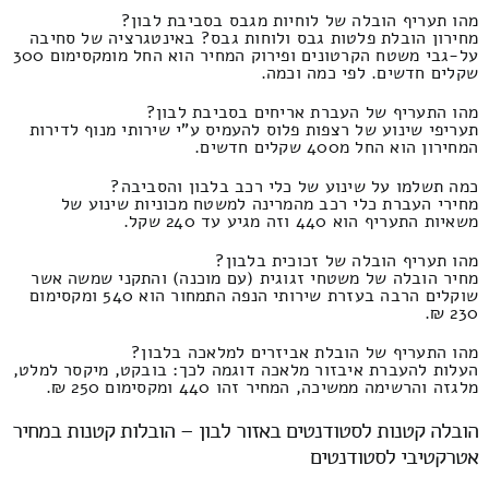
מהו תעריף הובלה של לוחיות מגבס בסביבת לבון?
מחירון הובלת פלטות גבס ולוחות גבס? באינטגרציה של סחיבה
על-גבי משטח הקרטונים ופירוק המחיר הוא החל מומקסימום 300
שקלים חדשים. לפי כמה וכמה.
מהו התעריף של העברת אריחים בסביבת לבון?
תעריפי שינוע של רצפות פלוס להעמיס ע"י שירותי מנוף לדירות
המחירון הוא החל מ400 שקלים חדשים.
כמה תשלמו על שינוע של כלי רכב בלבון והסביבה?
מחירי העברת כלי רכב מהמרינה למשטח מכוניות שינוע של
משאיות התעריף הוא 440 וזה מגיע עד 240 שקל.
מהו תעריף הובלה של זכוכית בלבון?
מחיר הובלה של משטחי זגוגית (עם מוכנה) והתקני שמשה אשר
שוקלים הרבה בעזרת שירותי הנפה התמחור הוא 540 ומקסימום
230 ₪.
מהו התעריף של הובלת אביזרים למלאכה בלבון?
העלות להעברת איבזור מלאכה דוגמה לכך: בובקט, מיקסר למלט,
מלגזה והרשימה ממשיכה, המחיר זהו 440 ומקסימום 250 ₪.
הובלה קטנות לסטודנטים באזור לבון – הובלות קטנות במחיר
אטרקטיבי לסטודנטים