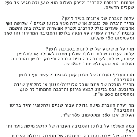
ארונות בהוספת להרכיב ולפרק העלות הוא 540 וזה מגיע עד 250
שקלים חדשים.
עלות העברה של ארונית בעיר לוטן?
מחיר הובלה של כוננית או שידה מעץ בלוטן שניים / שלושה ואף
ארבעה שערים כולל להרכיב ולפרק אפשרות הובלת בית והשמת
כוננית / שידה עשויה עץ הנעה בלוטן והסביבה המחירון זהו 350
ומקסימום 180 שקלים.
מהי עלות שינוע של שולחנות בסביבת לוטן?
עלות העברת שולחן סלון/ שולחן מתכת לאכילה או לחלופין
עיסוק, שולחן לעבודה בהוספת הרכבה ופירוק בלוטן והסביבה
העלות הוא 400 ולא יותר מ180 ₪.
מהו תעריף העברה של מזנון קטן זגוגית / עשוי עץ בלוטן
והסביבה?
מחירי הובלה של פינת אוכל טלויזיה/מזנון או לחלופין שידה
מקובעת גבס בזיווג לבצע פירוק והרכבה התמחור זה 410
ומקסימום 200 ש"ח.
מה יעלה העברת מיטה גדולה עבור שניים ולחלופין יחיד בלוטן
והסביבה?
העלות הינו 360 ומקסימום 180 ש"ח.
כמה תשלמו על בלוטן והסביבה העברה של קרקע מיטת נוער ותו
לא?
במיזוג של פירוק והרכבה בסינתזה של סחיבה, ויכולת העברת