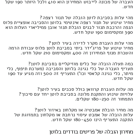
העברה של מכונה לייבוש המחירון הוא 410 ולכל היותר 190 שקל
חדש.
מהי עלות בסביבת לוטן הובלה של תנור רצפה?
מחיר שינוע של תנור רצפה אינטימי בלוטן והסביבה אופציית פלוס
הנפה והרכבת תנור לבנים הובלת תנור אובן פמיליארי העלות הוא
390 ומקסימום 190 שקל חדש.
מהי עלות העברת מקרר לדירה בעיר לוטן?
מחיר שינוע של פריג'ידר ביתי בסביבת לוטן פלוס עבודת הרמה
והשכרת מנוף המחירון זה 400 ומקסימום 210 שקל חדש.
כמה תעלה הובלה של כלים מוזיקליים בסביבת לוטן?
תעריף העברה של כלי נגינה בלוטן והסביבה (מערכת תיפוף, כלי
מיתר, כלי נגינה קלאסי וכו') התעריף זה 500 וזה מגיע עד 190
שקל חדש.
מה עלות העברת קרוואן כולל סככים בעיר לוטן?
עלויות שינוע והתקנת מלונה בסביבת לוטן יחד עם סיכוך?
התמחור זה 180-230 שקלים.
מה מחיר הובלת אמבטיה או מקלחון באיזור לוטן?
עלות הובלה של אמבט עיסוי נרחבת או מקלחון בתמזוגת של
התקנה התעריף הינו 180-450 שקל חדש.
מחירון הובלה של פריטים בודדים בלוטן