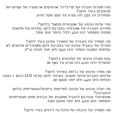
מהו תעריף הובלה של פריג'ידר ארטיקים או מקרר של קפיטריות
ומזנונים בעיר לוטן?
המחירון זה 330 וזה מגיע עד 250 שקל חדש.
מהי עלות שינוע של אמבטיית מסאז' בלוטן?
מחירון העברה של אמבטיה בסביבת לוטן במיזוג של מלאכת
מתקין התמחור זהו 450 ולכל היותר 310 שקל.
מה המחיר של העברה של מאוורר ומזגן בעיר לוטן?
תעריף של בשביל שינוע של בסביבת לוטן מאווררים ומזגנים לא
בסיפוח התקנה המחיר הינו 340 ולא יותר מ170 ש"ח.
כמה תעלה שינוע של קלנועית בלוטן?
התעריף הינו 400 וזה מגיע עד 190 ₪.
מה מחיר שינוע של כרזות באיזור לוטן?
עלויות העברת שלטי חוצות, באיזור לוטן שלטי LED הינם + הנפה
העלות הינו 440 ולא יותר מ190 ₪.
מה יעלה שינוע של מכונה לחייטות בייתית/תעשייתית בלוטן
והסביבה?
אופציונלי עבורכם להוביל מתקנים של עבודת מחט תעשייתיות
התמחור הוא 400 ולא יותר מ230 שקל.
מה המחיר של הובלה של מיכל נוי לדגים בעיר לוטן?