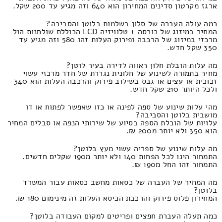
ארגז מקרטון סדינים המחירון הוא 640 וזה מגיע עד 200 שקל.
כמה עולה העברה של סלון בשלמות בלוטן והסביבה?
המחיר במיזוג של כורסה + טלוויזיה LCD הכוללת שולחנות הול
מרכזי במיזוג של הרכבה ופירוק העלות זהו 580 וזה מגיע עד
350 שקל חדש.
מה עלות הובלת חלון ראווה לדירה בעיר לוטן?
מחיר בתמורה לשינוע של חלונית נגררת של חדר מרכזי עשוי
זכוכית או עצים או גבס בשילוב פירוק והרכבה העלות הוא 340
ולכל היותר 210 שקל חדש.
מהי עלות שינוע של ספה לפינה או כזו שאפשר לפתוח או דו
מושבית בלוטן והסביבה?
עלויות של הובלת הספה בסיוע של שירותי הנפה או סבלים המחיר
הוא 350 ולא יותר מ200 ₪.
מה עלות שינוע של ספריה עשוי מעץ בלוטן?
התמחור הינו לכל הפחות 140 ולא יותר מ190 שקלים חדשים.
התמחור זהו החל מ190 ₪.
מה המחיר של העברה של כסאות מחשב כסאות עבור המשרד
בלוטן?
המחירון פלוס פירוק והרכבת הכיסא העלות זה מינימום 180 ₪.
כמה תעלה העברת חפצים ופריטים למקום העבודה בלוטן?