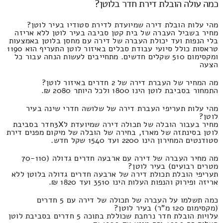
כמה עולה הובלת דירת חדר בלוטן?
מהי עלות הובלת דירה שמיועדת לדירת סטודיו בעיר לוטן?
מחיר בשביל העברה של בית קטן סביבה בעיר לוטן ללא אריזה
בלי הנפות ועד יכולת העברה של דירה עם מחסן בלוטן באמצעות
טראסות כולל סיועי עבודת סבלים באיזור לוטן התעריף הוא 1190
ומקסימום 510 שקלים חדשים. מתחייבים לעשות הנחה עבור כל
הצעה
מה המחיר של העברת דירה של 2 חדרים באיזור לוטן?
התמחור בסביבת לוטן הינו 1800 ולכל היותר 2080 ₪.
מהי עלות תעריפי העברת דירה של שלושה חדרי שינה בעיר
לוטן?
מחיר בעבור הובלה של תכולה דירה שמיועדת ל3Xחדר בסביבת
לוטן בסינתזה של מארז, בחירה של הובלה של מיקום מפנים דירת
סטודנטים המחירון הינו 2200 ועד 1540 שקל חדש.
מה מחיר העברה של דירה עם ארבעה חדרים גדולה (70-110
מטרים רבועים) בעיר לוטן?
תעריפי הובלת תכולת דירה של ארבעה חדרים גדולה בלוטן ללא
אריזה ופירוק והנפות העלות הינו 3510 ועד 1820 ₪.
כמה תשלמו על העברה של תכולה של דירה עם 5 חדרים
(מקסימום 120 מ"ר) בעיר לוטן?
עלויות הובלת חדר נרחבת שכוללת בתוכה 5 חדרים בסביבת לוטן