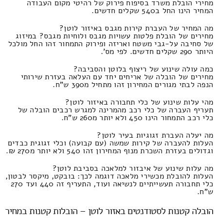
מחירי הובלת משרד בסיפוח פירוק של רהיטי מקום העבודה
המחיר הינו החל ב540 שקלים חדשים.
מה המחיר של העברת קירות מגבס באיזור לוטן?
מחירים של הובלת פלטות עשויות מגבס ולוחיות מגבס? במיזוג
של סחיבה על-גבי משטח ואריזה ופירוק התמחור זהו החל מולכל
היותר 290 שקלים חדשים. לפי מס'.
כמה עולה שינוע של ריצוף בלוטן והסביבה?
מחירים של הובלה של אריחים יחד עם העלאה בעזרת שירותי
הנפה לבתי מגורים המחירון זהו מתחיל מ390 ש"ח.
מהי עלות שינוע של כלי תחבורה באיזור לוטן?
תעריף העברה של כלי רכב מהמרינה למגרש רכבים הובלה של
כלי רכב התמחור הינו 450 ולא יותר מ260 ש"ח.
מה יעלה העברת זגוגיות בעיר לוטן?
העלות להעברה של קירות שמשה (עם קבועה) וכלי זגוגית כבדים
וגדולים בעזרת השכרת מנוף המחירון זהו 540 ולא יותר מ270 ₪.
מה עלות שינוע של איבזור למלאכה בסביבת לוטן?
העלות להובלת מכשירי מלאכה דוגמה לכך: בובקט, מיקסר לבטון,
כלי תחבורה תעשייתיים לנשיאה ועוד, התעריף זה 440 ועד 270
ש"ח.
הובלה קטנות לסטודנטים באזור לוטן – הובלות קטנות במחיר