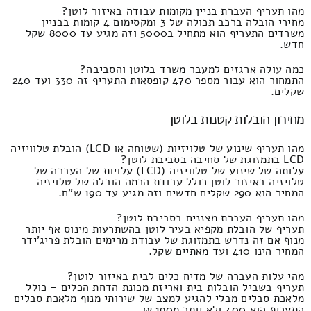
מהו תעריף העברת בניין מקומות עבודה באיזור לוטן?
מחירי הובלה ברכב תכולה של 3 ומקסימום 4 קומות בבניין
משרדים התעריף הוא מתחיל ב5000 וזה מגיע עד 8000 שקל
חדש.
כמה עולה ארגזים למעבר משרד בלוטן והסביבה?
התמחור הוא עבור מספר 470 קופסאות התעריף זה 330 ועד 240
שקלים.
מחירון הובלות קטנות בלוטן
מהו תעריף שינוע של טלויזיות (שטוחה או LCD) הובלת טלוויזיה
LCD בתמזוגת של סחיבה בסביבת לוטן?
עלותה של שינוע של טלוויזיה (LCD) עלויות של העברה של
טלויזיה באיזור לוטן כולל עבודת הרמה הובלה של טלויזיה
המחיר הוא 290 שקלים חדשים וזה מגיע עד 190 ש"ח.
מהו תעריף העברת מצננים בסביבת לוטן?
תעריף של הובלת מקפיא בעיר לוטן בהשתרעות מינוס אף יותר
מנוף אם זה נדרש בתמזוגת של עבודת מרימים הובלת פריג'ידר
המחיר הינו 410 ועד מאתיים שקל.
מהי עלות העברה של מדיח כלים לבית באיזור לוטן?
תעריף בשביל הובלות בית ואריזת מכונת הדחת הכלים – כולל
מלאכת סבלים מבלי להגיע למצב של שירותי מנוף מלאכת סבלים
התעריף הוא 400 ולא יותר מ190 ₪.