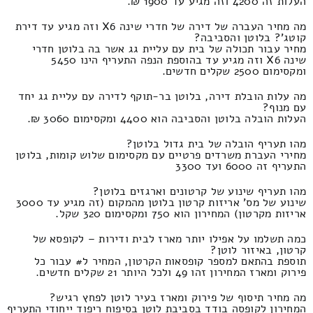
העלות זה 4200 וזה מגיע עד 1900 ₪.
מה מחיר העברה של דירה של חדרי שינה X6 וזה מגיע עד דירת
קוטג'? בלוטן והסביבה?
מחיר עבור תכולה של בית עם עליית גג אשר בה בלוטן חדרי
שינה X6 וזה מגיע עד בהוספת הנפה התעריף הינו 5450
ומקסימום 2500 שקלים חדשים.
מה עלות הובלת דירה, בלוטן בר-תוקף לדירה עם עליית גג יחד
עם מנוף?
העלות הובלה בלוטן והסביבה הוא 4400 ומקסימום 3060 ₪.
מהו תעריף הובלה של בית גדול בלוטן?
מחירי העברת משרדים פרטיים עם מקסימום שלוש קומות, בלוטן
התעריף זה 6000 ועד 3300
מהו תעריף שינוע של קרטונים וארגזים בלוטן?
שינוע של מס' אריזות קרטון בלוטן מהמקום (זה מגיע עד 3000
אריזות מקרטון) המחירון הוא 750 ומקסימום 320 שקל.
כמה תשלמו על אפילו יותר מארז לבית ודירות – לקופסא של
קרטון, באיזור לוטן?
תוספת בהתאם למספר קופסאות הקרטון, המחיר ל# עבור כל
פירוק ומארז המחירון זהו 49 ולכל היותר 21 שקלים חדשים.
מה מחיר תיסוף של פירוק ומארז בעיר לוטן לפחץ רגיש?
המחירון לקופסה בודד בסביבת לוטן בסיפוח ריפוד ייחודי התעריף