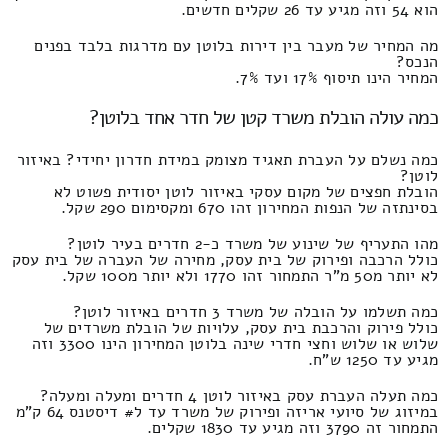
הוא 54 וזה מגיע עד 26 שקלים חדשים.
מה המחיר של מעבר בין דירות בלוטן עם מדרגות בלבד בפנים
הנכס?
המחיר הינו תיסוף 17% ועד 7%.
כמה עולה הובלת משרד קטן של חדר אחד בלוטן?
כמה נשלם על העברת תאגיד מצומק במידת חדרון יחידי? באיזור
לוטן?
הובלת חפצים של מקום עסקי באיזור לוטן יסודית פשוט לא
בסינתזה של הנפות המחירון זהו 670 ומקסימום 290 שקל.
מהו התעריף של שינוע של משרד כ-2 חדרים בעיר לוטן?
כולל הרכבה ופירוק של בית עסק, מחירה של העברה של בית עסק
לא יותר מ50 מ"ר התמחור זהו 1770 ולא יותר מ100 שקל.
כמה תשלמו על הובלה של משרד 3 חדרים באיזור לוטן?
כולל פירוק והרכבת בית עסק, עלויות של הובלת משרדים של
שלוש או שלוש וחצי חדרי שינה בלוטן המחירון הינו 3300 וזה
מגיע עד 1250 ש"ח.
כמה תעלה העברת עסק באיזור לוטן 4 חדרים ומעלה ומעלה?
במיזוג של סיועי אריזה ופירוק של משרד עד ל# דיסטנס 64 ק"מ
התמחור זה 3790 וזה מגיע עד 1830 שקלים.