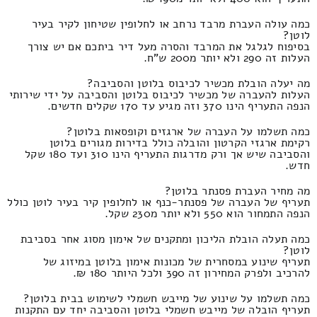
כמה עולה העברת מרבד נרחב או לחלופין שטיחון לקיר בעיר
לוטן?
בסיפוח לגלגל את המרבד והסרה מעל דיר ביתכם אם יש צורך
העלות זה 290 ולא יותר מ200 ש"ח.
מה יעלה הובלת מכשיר לכיבוס בלוטן והסביבה?
העלות להעברה של מכשיר לכיבוס בלוטן והסביבה על ידי שירותי
הנפה התעריף הינו 370 וזה מגיע עד 170 שקלים חדשים.
כמה תשלמו על העברה של ארגזים וקופסאות בלוטן?
רקימת ארגזי הקרטון והובלה כולל בדירות מגורים בלוטן
והסביבה שיש אך ורק מדרגות התעריף הינו 310 ועד 180 שקל
חדש.
מה מחיר העברת פסנתר בלוטן?
תעריף של העברה של פסנתר-כנף או לחלופין קיר בעיר לוטן כולל
הנפה התמחור הוא 550 ולא יותר מ230 שקל.
כמה תעלה הובלת הליכון ומתקנים של אימון מסוג אחר בסביבת
לוטן?
תעריף שינוע במסחרית של מכונות אימון בלוטן במיזוג של
להרכיב ולפרק המחירון זה 390 ולכל היותר 180 ₪.
כמה תשלמו על שינוע של מייבש חשמלי לשימוש בבית בלוטן?
תעריף הובלה של מייבש חשמלי בלוטן והסביבה יחד עם התקנות