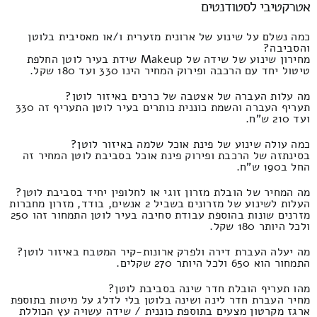
אטרקטיבי לסטודנטים
כמה נשלם על שינוע של ארונית מזערית ו/או מאסיבית בלוטן
והסביבה?
מחירון שינוע של שידה של Makeup שידת בעיר לוטן החלפת
טיטול יחד עם הרכבה ופירוק המחיר הינו 330 ועד 180 שקל.
מה עלות העברה של אצטבה של כרכים באיזור לוטן?
תעריף העברה והשמת כוננית כותרים בעיר לוטן התעריף זה 330
ועד 210 ש"ח.
כמה עולה שינוע של פינת אוכל שלמה באיזור לוטן?
בסינתזה של הרכבת ופירוק פינת אוכל בסביבת לוטן המחיר זה
החל ב190 ש"ח.
מה המחיר של הובלת מזרון זוגי או לחלופין יחיד בסביבת לוטן?
העלות לשינוע של מזרונים בשביל 2 אנשים, בודד, מזרון מחברות
מזרנים שונות בהוספת עבודת סחיבה בעיר לוטן התמחור זהו 250
ולכל היותר 180 שקל.
מה יעלה העברת דירה ולפרק ארונות-קיר המטבח באיזור לוטן?
התמחור הוא 650 ולכל היותר 270 שקלים.
מהו תעריף הובלת חדר שינה בסביבת לוטן?
מחיר העברת חדר לינה ושינה בלוטן בלי לדלג על מיטות בתוספת
ארגז מקרטון מצעים בתוספת כוננית / שידה עשויה עץ הכוללת