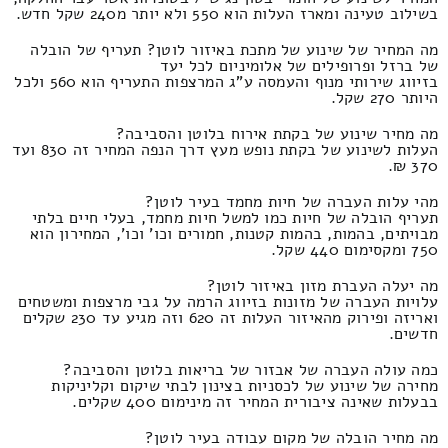
בשילוב טעינה ומארז העלות הוא 550 ולא יותר מ240 שקל חדש.
מה המחיר של שינוע של מתכת באיזור לוטן? תעריף של הובלה
של ברזל ופרופילים של אלומיניום לכל יעד
בזיווג שירותי מנוף והעמסה ע"ג המרצפות התעריף הוא 560 ולכל
היותר 270 שקל.
מה מחיר שינוע של בקתת אירוח בלוטן והסביבה?
העלות לשינוע של בקתת נופש מעץ דרך הנפה המחיר זה 830 ועד
370 ₪.
מהי עלות העברה של חיות מחמד בעיר לוטן?
תעריף הובלה של חיות כמו למשל חיות מחמד, בעלי חיים בלתי
מבויתים, בהמות, בהמות קטנות, חמורים וכו' וכו', המחירון הוא
750 ומקסימום 440 שקל.
מה יעלה העברת מזון באיזור לוטן?
עלויות העברה של מזונות בזיווג הרמה על גבי מרצפות ומשטחים
ואריזה ופירוק מהאיזור העלות זה 620 וזה מגיע עד 230 שקלים
חדשים.
כמה עולה העברה של אבזור של בריאות בלוטן והסביבה?
מחירה של שינוע של לכסניות בצינון לבתי שיקום וקליניקות
בבעלות שאינה ציבורית המחיר זה מינימום 400 שקלים.
מה מחיר הובלה של מקום עבודה בעיר לוטן?