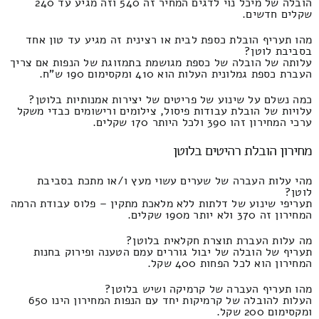
הובלה של מיכל נוי לדגים המחיר זה 540 וזה מגיע עד 240
שקלים חדשים.
מהו תעריף הובלת כספת לבית או רצינית זה מגיע עד טון אחד
בסביבת לוטן?
עלותה של הובלה של כספת מגושמת בתמזוגת של הנפות אם צריך
העברת כספת גמלונית העלות הוא 410 ומקסימום 190 ש"ח.
כמה נשלם על שינוע של פריטים של יצירות אמנותיות בלוטן?
עלויות של הובלת עבודות פיסול, צילומים ורישומים כבדי משקל
ערכי המחירון זהו 390 ולכל היותר 170 שקלים.
מחירון הובלת רהיטים בלוטן
מהי עלות העברה של שערים עשוי מעץ ו/או מתכת בסביבת
לוטן?
תעריפי שינוע של דלתות ללא מלאכת מתקין – פלוס עבודת הרמה
המחירון זה 370 ולא יותר מ190 שקלים.
מה עלות העברת תוצרת חקלאית בלוטן?
תעריף של הובלה של יבול גוררים עמם הטענה ופירוק בחנות
המחירון הוא לכל הפחות 400 שקל.
מהו תעריף העברה של קרמיקה ושיש בלוטן?
העלות להובלה של קרמיקות יחד עם הנפות המחירון הינו 650
ומקסימום 200 שקל.