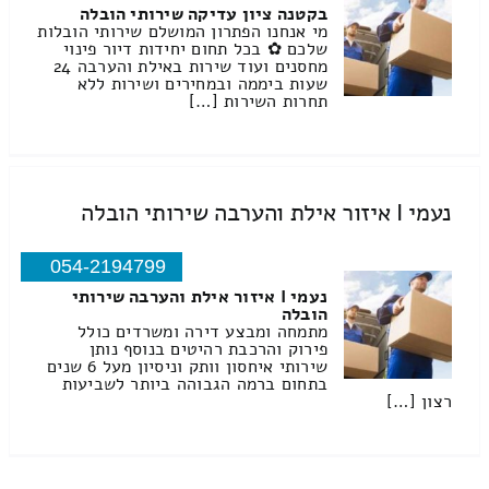
בקטנה ציון עדיקה שירותי הובלה
מי אנחנו הפתרון המושלם שירותי הובלות
שלכם ✿ בכל תחום יחידות דיור פינוי
מחסנים ועוד שירות באילת והערבה 24
שעות ביממה ובמחירים ושירות ללא
תחרות השירות […]
נעמי I איזור אילת והערבה שירותי הובלה
054-2194799
נעמי I איזור אילת והערבה שירותי
הובלה
מתמחה ומבצע דירה ומשרדים כולל
פירוק והרכבת רהיטים בנוסף נותן
שירותי איחסון וותק וניסיון מעל 6 שנים
בתחום ברמה הגבוהה ביותר לשביעות
רצון […]