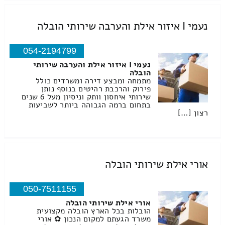
נעמי I איזור אילת והערבה שירותי הובלה
054-2194799
נעמי I איזור אילת והערבה שירותי
הובלה
מתמחה ומבצע דירה ומשרדים כולל
פירוק והרכבת רהיטים בנוסף נותן
שירותי איחסון וותק וניסיון מעל 6 שנים
בתחום ברמה הגבוהה ביותר לשביעות
רצון […]
אורי אילת שירותי הובלה
050-7511155
אורי אילת שירותי הובלה
הובלות בכל הארץ הובלה מקצועית
משרד הגעתם למקום הנכון ✿ אורי