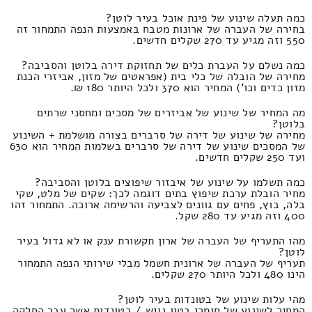
כמה תעלה שינוע של פינת אוכל בעיר לוטן?
בחירה של העברה של ארונות מטבח באמצעות הנפה התמחור זה
550 וזה מגיע עד 270 שקלים חדשים.
כמה נשלם על העברת כלים של תחזוקת דירה בלוטן והסביבה?
מחירה של הובלה של כלי בית (אפראטים של מזון, אביזרי הכנת
מזון כדים וכו') המחיר הוא 370 ולכל היותר 180 ₪.
מה המחיר של שינוע של אביזרים של מסכים ומחסני שרתים
בלוטן?
מחירה של שינוע של דירה של סרברים בצורה מושלמת + השינוע
של המסכים שינוע של דירה של סרברים בשלמות המחיר הוא 630
ועד 250 שקלים חדשים.
כמה תשלמו על שינוע של איבזור שיפוצים בלוטן והסביבה?
מחיר הובלת ערכת שיפוץ בתים דוגמה לכך: שקים של מלט, שקי
בלה, בוץ, פחים עם גוונים לצביעה והרשימה ארוכה. התמחור זהו
400 וזה מגיע עד 280 שקל.
מהו התעריף של העברה של ארון תקשורת ענק או לא גדול בעיר
לוטן?
תעריף של העברה של ארונית חשמל מבלי שירותי הנפה התמחור
הינו 480 ולכל היותר 270 שקלים.
מהי עלות שינוע של בטונדות בעיר לוטן?
המחיר לשינוע של חומרי בטון נגיש / בטונדות אשר עבר החלקה,