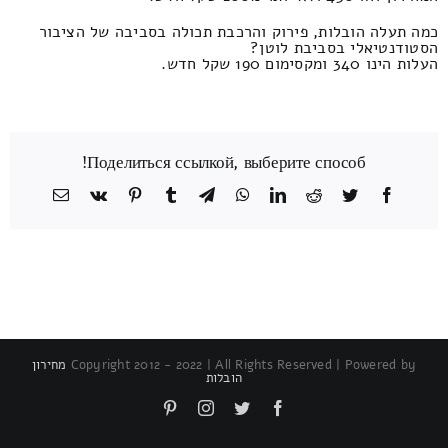
כמה תעלה הובלות, פירוק והרכבת תכולה בסביבה של הציבור
הסטודנטיאלי בסביבת לוטן?
העלות הינו 340 ומקסימום 190 שקל חדש.
Поделиться ссылкой, выберите способ!
Facebook
Twitter
Reddit
LinkedIn
WhatsApp
Telegram
Tumblr
Pinterest
Vk
כתובת
דואר
אלקטרוני
Copyright 2012 - 2022 | All Rights Reserved | Powered by
מחירון
הובלות