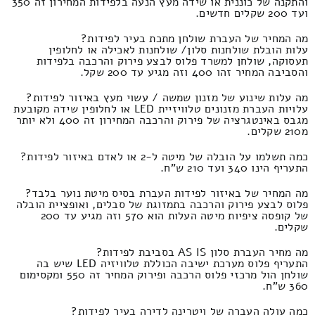
והתקנה של כוננית או שידה מעץ הנעה בלפידות המחירון זה 350
ועד 200 שקלים חדשים.
מה המחיר של העברת שולחן מתכת בעיר לפידות?
עלות הובלת שולחנות סלון/ שולחנות לאכילה או לחלופין
תעסוקה, שולחן למשרד פלוס לבצע פירוק והרכבה בלפידות
והסביבה המחיר זהו 400 וזה מגיע עד 200 שקל.
מה עלות שינוע של מזנון שמשה / עשוי מעץ באיזור לפידות?
עלויות העברת מזנונים טלוויזיית LED או לחלופין שידה מקובעת
מגבס באינטגרציה של פירוק והרכבה המחירון זה 400 ולא יותר
מ210 שקלים.
כמה תשלמו על הובלה של מיטה ל-2 או לאדם באיזור לפידות?
התעריף הינו 340 ועד 210 ש"ח.
מה המחיר של באיזור לפידות העברת בסיס מיטת נוער בלבד?
פלוס לבצע פירוק והרכבה בתמזוגת של סבלים, ואופציית הובלה
של קופסה ציפיות מיטה העלות הוא 570 וזה מגיע עד 200
שקלים.
מה מחיר העברת סלון AS IS בסביבת לפידות?
התעריף פלוס מערכת ישיבה הכוללת טלוויזיה LED שיש בה
שולחן הול מרכזי פלוס הרכבה ופירוק המחיר זה 550 ומקסימום
360 ש"ח.
כמה עולה העברה של ויטרינה לדירה בעיר לפידות?