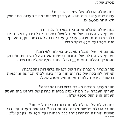
מ270 שקל.
כמה עולה הובלה של צימר בלפידות?
עלות שינוע של בית נופש עץ דרך שירותי מנוף העלות הינו 780
ולא יותר מ340 ₪.
כמה עולה הובלת חיות בית באיזור לפידות?
תעריף של העברה של חיות למשל בעלי חיים לדירה, בעלי חיים
בלתי מבויתים, פרות, עגלים, עיירים וזה לא נגמר כאן, התעריף
הינו 790 ועד 450 שקל חדש.
מה המחיר של הובלת מאכלים באיזור לפידות?
תעריף של הובלה של מזונות בסיפוח טעינה על משטחים ופירוק
מהמרצף העלות הוא 550 ולכל היותר 270 שקלים חדשים.
מהו תעריף העברת ציוד של רפואה בלפידות והסביבה?
המחיר להובלה של כדורים תוך כדי צינון לבתי הבראה ומרפאות
ברשות הפרט העלות הוא מתחיל מ410 שקל.
מהו תעריף הובלת משרד בלפידות והסביבה?
תעריף העברה של חנות/עסק בסיפוח פירוק של ריהוט בית העסק
העלות הוא החל מ520 ש"ח.
כמה נשלם על הובלת לוחות גבס בסביבת לפידות?
מחירי הובלת פלטות מגבס ולוחות גבס? בהוספת טעינה על-גבי
משטח ואריזה המחירון זהו לכל הפחות ועד 290 ₪. נקבע ע"פ