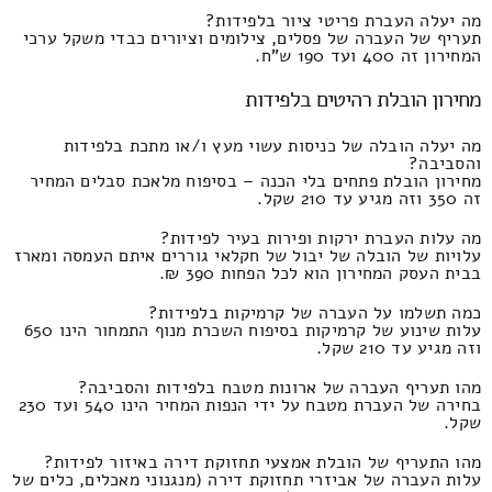
מה יעלה העברת פריטי ציור בלפידות?
תעריף של העברה של פסלים, צילומים וציורים כבדי משקל ערכי
המחירון זה 400 ועד 190 ש"ח.
מחירון הובלת רהיטים בלפידות
מה יעלה הובלה של כניסות עשוי מעץ ו/או מתכת בלפידות
והסביבה?
מחירון הובלת פתחים בלי הכנה – בסיפוח מלאכת סבלים המחיר
זה 350 וזה מגיע עד 210 שקל.
מה עלות העברת ירקות ופירות בעיר לפידות?
עלויות של הובלה של יבול של חקלאי גוררים איתם העמסה ומארז
בבית העסק המחירון הוא לכל הפחות 390 ₪.
כמה תשלמו על העברה של קרמיקות בלפידות?
עלות שינוע של קרמיקות בסיפוח השכרת מנוף התמחור הינו 650
וזה מגיע עד 210 שקל.
מהו תעריף העברה של ארונות מטבח בלפידות והסביבה?
בחירה של העברת מטבח על ידי הנפות המחיר הינו 540 ועד 230
שקל.
מהו התעריף של הובלת אמצעי תחזוקת דירה באיזור לפידות?
עלות העברה של אביזרי תחזוקת דירה (מנגנוני מאכלים, כלים של