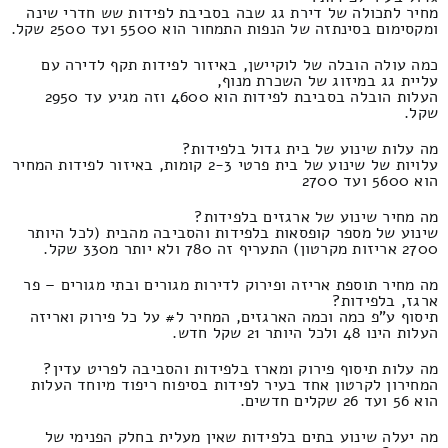
מחיר לתכולה של דירת גג שבה בסביבת לפידות שש חדרי שינה
ומקסימום בסינתזה של הנפות התמחור הוא 5500 ועד 2500 שקל.
כמה עולה הובלה של לוקיישן, באיזור לפידות תקף לדירה עם
עליית גג במיזוג של השכרת מנוף,
העלות הובלה בסביבת לפידות הוא 4600 וזה מגיע עד 2950
שקל.
מה עלות שינוע של בית גדול בלפידות?
עלויות של שינוע של בית פרטי 2-3 קומות, באיזור לפידות המחיר
הוא 5600 ועד 2700
מה מחיר שינוע של ארגזים בלפידות?
שינוע של מספר קופסאות בלפידות והסביבה מהבית (לכל היותר
2700 אריזות מקרטון) התעריף זה 780 ולא יותר מ330 שקל.
מה מחיר תוספת אריזה ופירוק לדירות מגורים ובתי מגורים – פר
ארגז, בלפידות?
תיסוף ע"פ כמה וכמה הארגזים, המחיר ל# על כל פירוק ואריזה
העלות הינו 48 ולכל היותר 21 שקל חדש.
מה עלות תיסוף פירוק ומארז בלפידות והסביבה לפריט עדין?
המחירון לקרטון אחד בעיר לפידות בסיפוח ריפוד מיוחד העלות
הוא 56 ועד 26 שקלים חדשים.
מה יעלה שינוע בתים בלפידות שאין מעלית בחלק הפנימי של