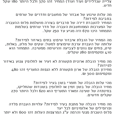
צלייה שנדלירים ועוד ועוד) המחיר זהו 370 ולכל היותר 180 שקל
חדש.
מה עלות שינוע של אבזור של מחשבים וחדרים של שרתים
בסביבת לפידות?
המחיר להעברת דירה של סרברים בצורה מושלמת פלוס ההעברה
של המערכות הממוחשבות העברה של חדר שרתים בשלמות
התמחור הינו 670 וזה מגיע עד 250 שקל.
מה המחיר של הובלת איבזור שיפוץ בתים באיזור לפידות?
עלותה של העברת ערכת שיפוצים למשל: שקים של מלט, באלות,
טיט, פחים עם גוונים לצביעה והרשימה ממשיכה. התמחור הוא
410 ומקסימום 280 שקלים.
מה מחיר הובלת ארונית תקשורת לא זעיר או לחלופין צנוע באיזור
לפידות?
מחירון הובלה של ארון תקשורת ללא הנפות התעריף זהו 480
ומקסימום 300 ₪.
מהי עלות הובלה של חומרי בטון בעיר לפידות?
מחיר הובלה של בטון זמין או לחלופין בטונדות שהחליקו,
בסינתזה של טעינה ומארז התעריף הוא 620 ולכל היותר 270
שקלים חדשים.
מה מחיר הובלה של מתכת בעיר לפידות? עלויות העברת פלדה
ופרופילים של אלומיניום לכל יעד
פלוס השכרת מנוף והרמה ע"ג המרצפות העלות זהו 600 ולא יותר