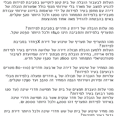
העלות לבעבור הובלה של בית קטן לוקיישן בסביבת לפידות מבלי
להגיע למצב של מארז בלי שירותי מנוף כולל אפשרות הובלה של
דירה עם מחסן בעיר לפידות על ידי טראסות בזיווג שירותי עבודת
מעבירים בלפידות התמחור הינו 1200 ולכל היותר 520 שקלים.
באים בהבטחה להוזיל מאה אחוז מההצעות
מה עלות הובלה של דירת 2 חדרים בסביבת לפידות?
התעריף בלפידות והסביבה הינו 1840 ולכל היותר 2030 שקל.
מהו התעריף של תעריף של שינוע של דירת 3Xחדר בסביבת
לפידות?
העלות ללמען הובלת תכולה דירה של שלושה חדרים בעיר לפידות
פלוס אריזה, בחירת הובלת בית מבתוך דירה שמיועדת לציבור
סטודנטיאלי התמחור הינו 2600 ועד 1520 שקל חדש.
מה המחיר של שינוע של דירה של ארבעה חדרים (80-110 מטרים
רבועים) בעיר לפידות?
עלויות של העברה של תכולה של 4 חדרים ומעלה בלפידות מבלי
אריזה ופירוק ושירותי הנפה המחיר זה 3510 ועד 1790 שקלים.
מהי עלות העברת חפצים של בית של חמישה חדרי שינה (עד 120
מטר רבוע) בעיר לפידות?
עלויות של הובלה של חדר ענקית אשר בה חמישה חדרי שינה
באיזור לפידות התעריף זהו 4200 ולכל היותר 2000 ₪.
מה מחיר שינוע של בית של שש חדרי שינה ולכל היותר דירת בית
גדול בעיר לפידות?