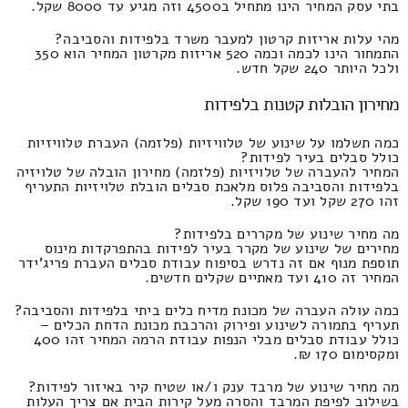
בתי עסק המחיר הינו מתחיל ב4500 וזה מגיע עד 8000 שקל.
מהי עלות אריזות קרטון למעבר משרד בלפידות והסביבה?
התמחור הינו לכמה וכמה 520 אריזות מקרטון המחיר הוא 350
ולכל היותר 240 שקל חדש.
מחירון הובלות קטנות בלפידות
כמה תשלמו על שינוע של טלוויזיות (פלזמה) העברת טלוויזיות
כולל סבלים בעיר לפידות?
המחיר להעברה של טלויזיות (פלזמה) מחירון הובלה של טלויזיה
בלפידות והסביבה פלוס מלאכת סבלים הובלת טלויזיות התעריף
זהו 270 שקל ועד 190 שקל.
מה מחיר שינוע של מקררים בלפידות?
מחירים של שינוע של מקרר בעיר לפידות בהתפרקדות מינוס
תוספת מנוף אם זה נדרש בסיפוח עבודת סבלים העברת פריג'ידר
המחיר זה 410 ועד מאתיים שקלים חדשים.
כמה עולה העברה של מכונת מדיח כלים ביתי בלפידות והסביבה?
תעריף בתמורה לשינוע ופירוק והרכבת מכונת הדחת הכלים –
כולל עבודת סבלים מבלי הנפות עבודת הרמה המחיר זהו 400
ומקסימום 170 ₪.
מה מחיר שינוע של מרבד ענק ו/או שטיח קיר באיזור לפידות?
בשילוב לפיפת המרבד והסרה מעל קירות הבית אם צריך העלות