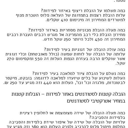
מספר.
כמה תשלמו על הובלת ריצוף באיזור לפידות?
עלות הובלת רצפות בתמזוגת של העלאה פלוס השכרת מנוף
למשרדים המחירון זה מינימום 410 שקלים.
כמה תעלה הובלת מכוניות מסחריות באיזור לפידות?
מחירון הובלת כלי רכב מהמרינה אל מגרש רכבים העברת רכבים
המחירון זה 450 ולכל היותר 250 שקל חדש.
כמה עולה הובלה של זגוגיות בעיר לפידות?
עלותה של הובלה של לוחות שמשה (כולל מאובטחת) וכלי זגוגית
אשר שוקלים הרבה בעזרת הנפות העלות זה 550 ומקסימום 270
שקל.
כמה נשלם על הובלת ציוד למלאכה בעיר לפידות?
העלות לשינוע של כלים שיועדו למלאכה לדוגמה: בובקט, מיקסר
לבטונדות, מלגזה וכו' וכו', העלות הוא 440 וזה מגיע עד 250 ₪.
הובלה קטנות לסטודנטים באזור לפידות – הובלות קטנות
במחיר אטרקטיבי לסטודנטים
כמה תעלה הובלה של שידה מצומצמת או לחלופין רצינית
בלפידות והסביבה?
עלויות של הובלה של שידה של איפור שידת בלפידות והסביבה
החלפת חיתול פלוס להרכיב ולפרק העלות הוא 360 וזה מגיע עד