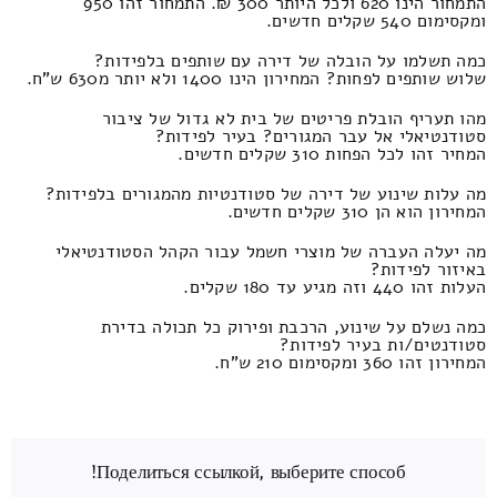
התמחור הינו 620 ולכל היותר 300 ₪. התמחור זהו 950
ומקסימום 540 שקלים חדשים.
כמה תשלמו על הובלה של דירה עם שותפים בלפידות?
שלוש שותפים לפחות? המחירון הינו 1400 ולא יותר מ630 ש"ח.
מהו תעריף הובלת פריטים של בית לא גדול של ציבור
סטודנטיאלי אל עבר המגורים? בעיר לפידות?
המחיר זהו לכל הפחות 310 שקלים חדשים.
מה עלות שינוע של דירה של סטודנטיות מהמגורים בלפידות?
המחירון הוא הן 310 שקלים חדשים.
מה יעלה העברה של מוצרי חשמל עבור הקהל הסטודנטיאלי
באיזור לפידות?
העלות זהו 440 וזה מגיע עד 180 שקלים.
כמה נשלם על שינוע, הרכבת ופירוק כל תכולה בדירת
סטודנטים/ות בעיר לפידות?
המחירון זהו 360 ומקסימום 210 ש"ח.
Поделиться ссылкой, выберите способ!