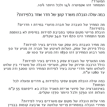
המשרד?
התמחור זהו אקסטרה 14% ולכל היותר 10%.
כמה עולה הובלת משרד קטן של חדר אחד בלפידות?
מה המחיר של העברה של חברה מזערי במידת 1 חדרים?
בלפידות?
הובלת פריטי מקום עסקי בסביבת לפידות בסיסית לא בהוספת
מנוף התמחור הינו 670 ועד 340 שקלים.
מה מחיר העברת בית עסק שני חדרים בעיר לפידות?
כולל פירוק של עסק, העלות לשינוע של חברה זה מגיע עד 50
מטר רבוע המחירון זהו 1830 וזה מגיע עד 100 ₪.
מהו התעריף של העברת עסק 3 חדרים בעיר לפידות?
כולל הרכבה ופירוק של עסק, תעריפי הובלה של משרדי בין שלוש
לשלוש וחצי חדרי שינה בעיר לפידות המחיר הינו 3200 וזה מגיע
עד 1280 ש"ח.
כמה עולה הובלת מקום עסקי בלפידות 4 חדרים ומעלה לכל
הפחות?
באינטגרציה של סיועי אריזת תאגיד וכלה ב# דיסטנס 55 ק"מ
העלות זהו 3750 ולכל היותר 1770 שקלים.
מהי עלות הובלה של מקום עם משרדים בעיר לפידות?
מחירי הובלה במסחרית פריטי שלושה עד ארבעה קומות בבניין