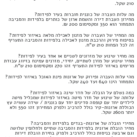
210 שקל.
מה עלות העברה של כוננית חוברות בעיר לפידות?
מחירון העברת דירה והשמת ארון של כותרים בלפידות והסביבה
התמחור הוא 350 ומקסימום 200 ₪.
מה המחיר של העברה של מזנון לאכילה מלאה באיזור לפידות?
בסיפוח פירוק והרכבת מזנון לאכילה בלפידות והסביבה התעריף
זה לכל הפחות 210 ש"ח.
מה מחיר שינוע של מזרונים לשניים או אחד בעיר לפידות?
מחיר שינוע של מזרן לשתיים, יחידי, מזרנים עמינח בזיווג עבודת
מרימים באיזור לפידות התעריף זהו 270 ומקסימום 210 ש"ח.
מהי עלות העברה ופירוק של ארונות פינת האוכל באיזור לפידות?
התמחור הינו 640 ועד 240 שקל.
כמה נשלם על הובלה של חדר שינה באיזור לפידות?
עלותה של שינוע של חדר מיטה באיזור לפידות שמכליל מיטה
לילדים יחד עם קופסה סדינים יחד עם כוננית / שידה עשויה עץ
הכוללת ארונות-קיר כולל להרכיב ולפרק המחירון זהו 550 ולא
יותר מ260 שקל.
מחירי הובלה של ארונות-בגדים בלפידות והסביבה?
מחיר הובלת ארונית בלפידות והסביבה שתיים ולחלופין שלושה
וגם ארבעה כניסות כולל להרכיב ולפרק בחירת הובלת דירות