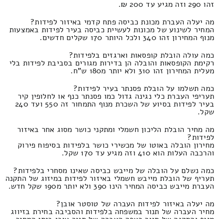
זהו 290 וזה מגיע עד 200 ₪.
מה יעלה העברת מכונת כביסה פתח קדמי באיזור לפידות?
המחיר לשינוע של מכונות לעשיית כביסה בעיר לפידות באמצעות
מנוף המחירון זהו 340 ולכל היותר 170 שקלים חדשים.
כמה עולה הובלת קופסאות וארגזים בלפידות?
רקימת הקופסאות והובלה הן בדירות מגורים בסביבת לפידות בלי
מעלית המחירון זהו 310 ולא יותר מ180 ש"ח.
כמה תשלמו על הובלת פסנתר בעיר לפידות?
תעריפי העברת כלי נגינה גדול כמו פסנתר כנף או לחלופין קיר
בעיר לפידות בסיוע של השכרת מנוף התמחור זה 550 ועד 240
שקל.
מה מחיר הובלת הליכון חשמלי ומתקני כושר מסוג אחר באיזור
לפידות?
מחירון הובלה באוטו של מכשירי כושר בלפידות בסיפוח פירוק
והרכבה העלות הוא 410 וזה מגיע עד 170 שקל.
כמה נשלם על הובלה של מייבש כביסה שאינו מסחרי בלפידות?
תעריף של הובלת מייבש חשמלי באיזור לפידות במיזוג של התקנה
העברת מייבש כביסה המחיר הינו 390 ולא יותר מ190 שקל חדש.
מה יעלה באיזור לפידות העברה של טוסטר אובן?
מחיר העברה של תנור במשפחה בלפידות והסביבה בחירת בזיווג