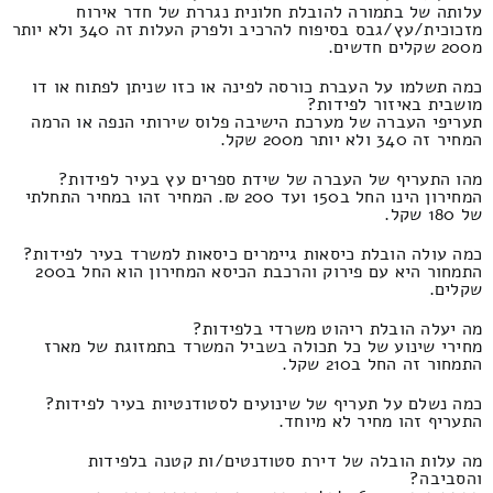
עלותה של בתמורה להובלת חלונית נגררת של חדר אירוח
מזכוכית/עץ/גבס בסיפוח להרכיב ולפרק העלות זה 340 ולא יותר
מ200 שקלים חדשים.
כמה תשלמו על העברת כורסה לפינה או כזו שניתן לפתוח או דו
מושבית באיזור לפידות?
תעריפי העברה של מערכת הישיבה פלוס שירותי הנפה או הרמה
המחיר זה 340 ולא יותר מ200 שקל.
מהו התעריף של העברה של שידת ספרים עץ בעיר לפידות?
המחירון הינו החל ב150 ועד 200 ₪. המחיר זהו במחיר התחלתי
של 180 שקל.
כמה עולה הובלת כיסאות גיימרים כיסאות למשרד בעיר לפידות?
התמחור היא עם פירוק והרכבת הכיסא המחירון הוא החל ב200
שקלים.
מה יעלה הובלת ריהוט משרדי בלפידות?
מחירי שינוע של כל תכולה בשביל המשרד בתמזוגת של מארז
התמחור זה החל ב210 שקל.
כמה נשלם על תעריף של שינועים לסטודנטיות בעיר לפידות?
התעריף זהו מחיר לא מיוחד.
מה עלות הובלה של דירת סטודנטים/ות קטנה בלפידות
והסביבה?