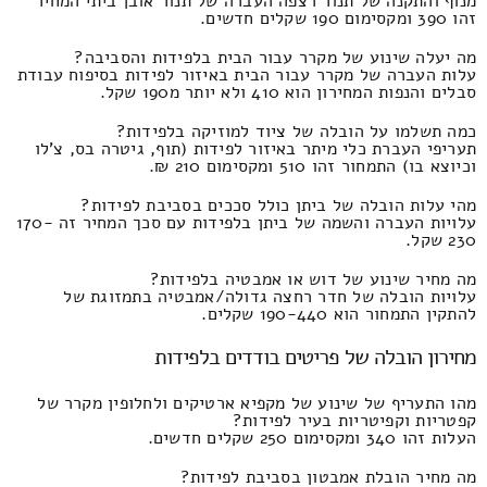
מנוף והתקנה של תנור רצפה העברה של תנור אובן ביתי המחיר
זהו 390 ומקסימום 190 שקלים חדשים.
מה יעלה שינוע של מקרר עבור הבית בלפידות והסביבה?
עלות העברה של מקרר עבור הבית באיזור לפידות בסיפוח עבודת
סבלים והנפות המחירון הוא 410 ולא יותר מ190 שקל.
כמה תשלמו על הובלה של ציוד למוזיקה בלפידות?
תעריפי העברת כלי מיתר באיזור לפידות (תוף, גיטרה בס, צ'לו
וכיוצא בו) התמחור זהו 510 ומקסימום 210 ₪.
מהי עלות הובלה של ביתן כולל סככים בסביבת לפידות?
עלויות העברה והשמה של ביתן בלפידות עם סכך המחיר זה 170-
230 שקל.
מה מחיר שינוע של דוש או אמבטיה בלפידות?
עלויות הובלה של חדר רחצה גדולה/אמבטיה בתמזוגת של
להתקין התמחור הוא 190-440 שקלים.
מחירון הובלה של פריטים בודדים בלפידות
מהו התעריף של שינוע של מקפיא ארטיקים ולחלופין מקרר של
קפטריות וקפיטריות בעיר לפידות?
העלות זהו 340 ומקסימום 250 שקלים חדשים.
מה מחיר הובלת אמבטון בסביבת לפידות?