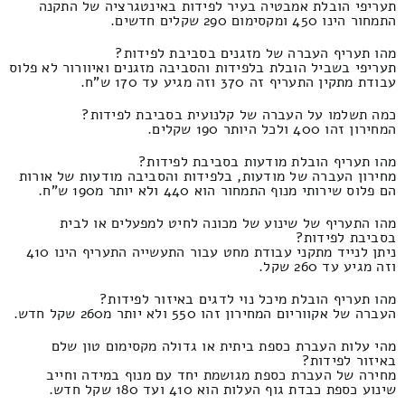
תעריפי הובלת אמבטיה בעיר לפידות באינטגרציה של התקנה
התמחור הינו 450 ומקסימום 290 שקלים חדשים.
מהו תעריף העברה של מזגנים בסביבת לפידות?
תעריפי בשביל הובלת בלפידות והסביבה מזגנים ואיוורור לא פלוס
עבודת מתקין התעריף זה 370 וזה מגיע עד 170 ש"ח.
כמה תשלמו על העברה של קלנועית בסביבת לפידות?
המחירון זהו 400 ולכל היותר 190 שקלים.
מהו תעריף הובלת מודעות בסביבת לפידות?
מחירון העברה של מודעות, בלפידות והסביבה מודעות של אורות
הם פלוס שירותי מנוף התמחור הוא 440 ולא יותר מ190 ש"ח.
מהו התעריף של שינוע של מכונה לחיט למפעלים או לבית
בסביבת לפידות?
ניתן לנייד מתקני עבודת מחט עבור התעשייה התעריף הינו 410
וזה מגיע עד 260 שקל.
מהו תעריף הובלת מיכל נוי לדגים באיזור לפידות?
העברה של אקווריום המחירון זהו 550 ולא יותר מ260 שקל חדש.
מהי עלות העברת כספת ביתית או גדולה מקסימום טון שלם
באיזור לפידות?
מחירה של העברת כספת מגושמת יחד עם מנוף במידה וחייב
שינוע כספת כבדת גוף העלות הוא 410 ועד 180 שקל חדש.