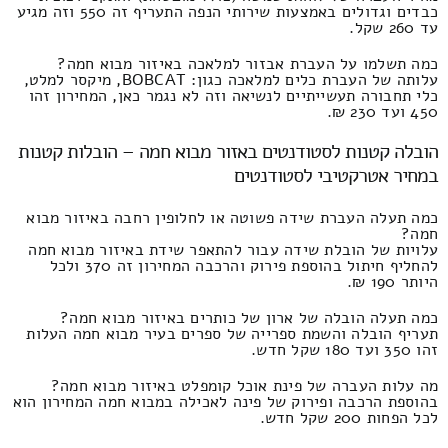
כבדים וגדולים באמצעות שירותי הנפה התעריף זה 550 וזה מגיע
עד 260 שקל.
כמה תשלמו על העברת אבזור למלאכה באיזור מבוא חמה?
עלותה של העברת כלים למלאכה כגון: BOBCAT, מיקסר למלט,
כלי תחבורה תעשייתיים לנשיאה וזה לא נגמר כאן, המחירון זהו
450 ועד 230 ₪.
הובלה קטנות לסטודנטים באזור מבוא חמה – הובלות קטנות
במחיר אטרקטיבי לסטודנטים
כמה תעלה העברת שידה פשוטה או לחלופין רחבה באיזור מבוא
חמה?
עלויות של הובלת שידה עבור להתאפר שידת באיזור מבוא חמה
להחליף חיתול בהוספת פירוק והרכבה המחירון זה 370 ולכל
היותר 190 ₪.
כמה תעלה הובלה של ארון של כותרים באיזור מבוא חמה?
תעריף הובלה והשמת ספרייה של ספרים בעיר מבוא חמה העלות
זהו 350 ועד 180 שקל חדש.
מה עלות העברה של פינת אוכל קומפלט באיזור מבוא חמה?
בהוספת הרכבה ופירוק של פינה לאכילה במבוא חמה המחירון הוא
לכל הפחות 200 שקל חדש.