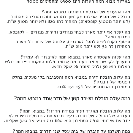
באיזור מבוא חמה העלות הינו 6300 ומקסימום 3000
מהו התעריף של הובלת קרטונים במבוא חמה?
הובלה של מספר אריזות מקרטון במבוא חמה והסביבה מהחדר
(לא יותר מ3100 קופסאות) המחיר זהו 820 ולא יותר מ310 ש"ח.
מה יעלה אף יותר מארז לבתי מגורים ודירות מגורים – לקופסא,
במבוא חמה?
תיסוף בקורולציה למס' הארגזים, עלותה של עבור כל מארז
המחירון זה 52 ולא יותר מ21 ש"ח.
מהי עלות אקסטרה מארז במבוא חמה לאיבזור לא עמיד?
התעריף לקרטון אחיד בעיר מבוא חמה פלוס התקנת רפידות בולט
העלות הוא 56 ולכל היותר 26 שקל חדש.
מה עלות הובלת דירה במבוא חמה והסביבה בלי מעלית בחלק
הפנימי של הבניין?
המחירון הוא תוספת של 15% ועד 10%.
כמה עולה הובלת משרד קטן של חדר אחד במבוא חמה?
מה עלות הובלת תאגיד זעיר במידת חדרון? במבוא חמה?
העברה של תכולה של חברה בעיר מבוא חמה נורמלית פשוט לא
יחד עם שירותי הנפה המחירון הוא 660 וזה מגיע עד 320 שקלים.
כמה תשלמו על הובלה של בית עסק שני חדרים במבוא חמה?