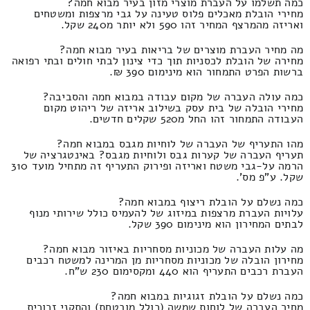
כמה תשלמו על העברת מוצרי מזון בעיר מבוא חמה?
מחירי הובלת מאכלים פלוס טעינה על גבי מרצפות ומשטחים
ואריזה מהמרצף המחיר זהו 590 ולא יותר מ240 שקל.
מה מחיר העברת מוצרים של בריאות בעיר מבוא חמה?
מחירה של הובלת לכסניות תוך כדי צינון לבתי חולים ובתי רפואה
ברשות הפרט התמחור הוא מינימום 390 ₪.
כמה עולה העברה של מקום עבודה במבוא חמה והסביבה?
מחירי הובלה של בית עסק בשילוב אריזה של ריהוט מקום
העבודה התמחור זהו החל מ520 שקלים חדשים.
מהו התעריף של העברה של לוחיות מגבס במבוא חמה?
תעריף העברה של קערות גבס ולוחיות מגבס? באינטגרציה של
הרמה על-גבי משטח ואריזה ופירוק התעריף זה מתחיל מועד 310
שקל. ע"פ מס'.
כמה נשלם על הובלת ריצוף במבוא חמה?
עלויות העברת מרצפות במיזוג של להעמיס כולל שירותי מנוף
לבתים המחירון הוא מינימום 390 שקל.
מה עלות העברה של מכוניות מסחריות באיזור מבוא חמה?
מחירון הובלה של מכוניות מסחריות מן המרינה למשטח רכבים
העברת רכבים התעריף הוא 440 ומקסימום 230 ש"ח.
כמה נשלם על הובלת זגוגיות במבוא חמה?
מחיר העברה של לוחות שמשה (כולל מובטחת) והתקני זכוכית