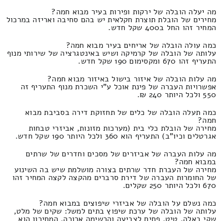
מה יעלה הובלה של ירקות ופירות בעיר מבוא חמה?
מחירים של הובלת תוצרת חקלאית יש בהם סחיבה ואריזה במרכול
המחיר זהו החל ב400 שקל חדש.
כמה עולה הובלה של אריחים בעיר מבוא חמה?
עלותה של הובלה של קרמיקה ושיש באינטגרציה של שירותי מנוף
התעריף זהו 670 ומקסימום 190 שקל חדש.
מה עלות הובלה של איזור בישול באיזור מבוא חמה?
אפשרויות העברה של פינת אוכל ע"י השכרת מנוף התעריף זה
550 ולכל היותר 240 ₪.
כמה תעלה הובלה של כלים של תחזוקת דירה בסביבת מבוא
חמה?
מחירה של הובלת כלי בית (מערכות מזונות, אביזרי טבחות
אגרטלים וכיו"ב) התעריף הוא 360 ולכל היותר 190 שקל חדש.
מה עלות העברה של אביזרים של מסכים וחדרים של שרתים
במבוא חמה?
מחירה של העברת חדר שרתים בצורה מושלמת שיש בה השינוע
של החומרות העברה של דירת סרברים מהקצה לקצה המחיר זהו
670 ולכל היותר 250 שקלים.
כמה נשלם על הובלה של אביזרי שיפוצים במבוא חמה?
עלותה של הובלה של ערכת שיפוץ בתים למשל: שקים של מלט,
שקי באלה, טיט, פחים לצביעה והרשימה ארוכה. המחירון הוא