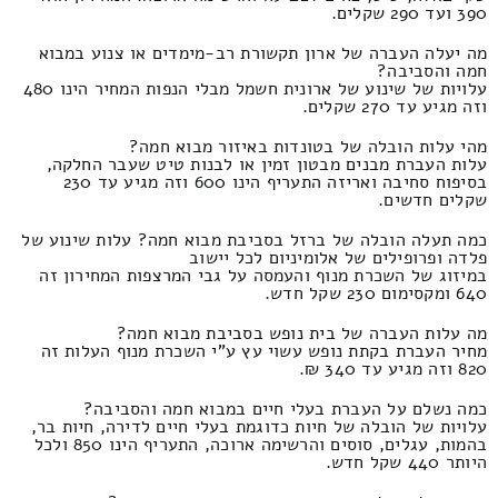
390 ועד 290 שקלים.
מה יעלה העברה של ארון תקשורת רב-מימדים או צנוע במבוא
חמה והסביבה?
עלויות של שינוע של ארונית חשמל מבלי הנפות המחיר הינו 480
וזה מגיע עד 270 שקלים.
מהי עלות הובלה של בטונדות באיזור מבוא חמה?
עלות העברת מבנים מבטון זמין או לבנות טיט שעבר החלקה,
בסיפוח סחיבה ואריזה התעריף הינו 600 וזה מגיע עד 230
שקלים חדשים.
כמה תעלה הובלה של ברזל בסביבת מבוא חמה? עלות שינוע של
פלדה ופרופילים של אלומיניום לכל יישוב
במיזוג של השכרת מנוף והעמסה על גבי המרצפות המחירון זה
640 ומקסימום 230 שקל חדש.
מה עלות העברה של בית נופש בסביבת מבוא חמה?
מחיר העברת בקתת נופש עשוי עץ ע"י השכרת מנוף העלות זה
820 וזה מגיע עד 340 ₪.
כמה נשלם על העברת בעלי חיים במבוא חמה והסביבה?
עלויות של הובלה של חיות כדוגמת בעלי חיים לדירה, חיות בר,
בהמות, עגלים, סוסים והרשימה ארוכה, התעריף הינו 850 ולכל
היותר 440 שקל חדש.