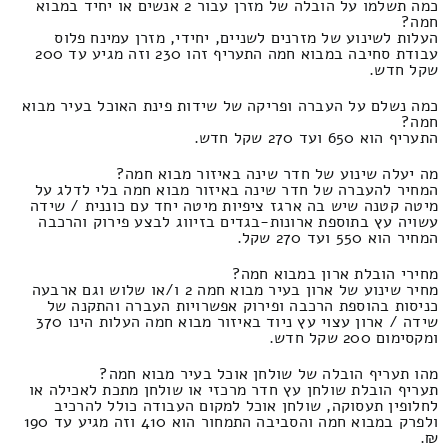
כמה תשלמו על הובלה של מזרן עבור 2 אנשים או יחיד במבוא
חמה?
העלות לשינוע של מזרנים לשניים, יחידי, מזרן עמינח פלוס
עבודת סחיבה במבוא חמה התעריף זהו 230 וזה מגיע עד 200
שקל חדש.
כמה נשלם על העברה ופריקה של שידות פינת האוכל בעיר מבוא
חמה?
התעריף הוא 650 ועד 270 שקל חדש.
מה יעלה שינוע של חדר שינה באיזור מבוא חמה?
המחיר להעברה של חדר שינה באיזור מבוא חמה בלי לדלג על
מיטה קטנה שיש בה ארגז ציפיות מיטה יחד עם כוננית / שידה
עשויה עץ בתוספת ארונות-בגדים בזיווג לבצע פירוק והרכבה
המחיר הוא 550 ועד 270 שקל.
מחירי הובלת ארון במבוא חמה?
מחיר שינוע של ארון בעיר מבוא חמה 2 ו/או שלוש וגם ארבעה
כניסות בהוספת הרכבה ופירוק אפשרויות העברה והתקנה של
שידה / ארון עצוי עץ ניוד באיזור מבוא חמה העלות הינו 370
ומקסימום 200 שקל חדש.
מהו תעריף הובלה של שולחן אוכל בעיר מבוא חמה?
תעריף הובלת שולחן עץ חדר מרכזי או שולחן מתכת לאכילה או
לחלופין תעסוקה, שולחן אוכל למקום העבודה כולל להרכיב
ולפרק במבוא חמה והסביבה התמחור הוא 410 וזה מגיע עד 190
₪.