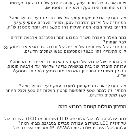
פלוס אריזה של מקום עסקי, עלות שינוע של חברה עד 50 מטר
רבוע התמחור הינו 1790 ולא יותר מ100 ₪.
מהו תעריף הובלת מקום עסקי שלושה חדרים בעיר מבוא חמה?
בסינתזה של פירוק והרכבת עסק, מחירי העברת עסקי 3/3.5
חדרים בעיר מבוא חמה העלות זהו 3400 ולא יותר מ1300 ש"ח.
כמה תעלה העברת משרד במבוא חמה והסביבה ארבעה חדרים
לכל הפחות?
בסינתזה של שירותים של אריזה של חברה וזה מגיע עד ריחוק 55
ק"מ התעריף זהו 3840 ומקסימום 1820 שקלים חדשים.
מה המחיר של שינוע של מקום עם איזורים באיזור מבוא חמה?
עלויות הובלה של בית במשאית פריטי שלושה עד ארבעה קומות
בבניין משרדים המחירון הוא מינימום 5100 ולא יותר מ8300
ש"ח.
מהו תעריף אריזות מקרטון למעבר עסק בעיר מבוא חמה?
המחיר זה לכמה 500 קופסאות קרטון העלות זה 360 ולכל היותר
240 שקלים חדשים.
מחירון הובלות קטנות במבוא חמה
כמה עולה הובלה של טלוויזיה LED (שטוחה או LCD) העברה של
טלוויזיה LED בשילוב עבודת סבלים בסביבת מבוא חמה?
עלותה של העברת טלוויזיות (PLASMA) תעריפי העברה של