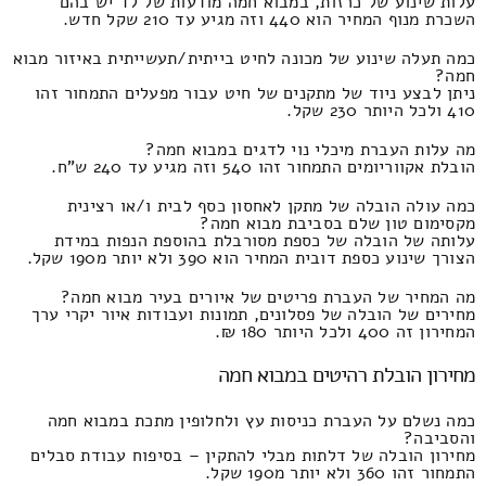
עלות שינוע של כרזות, במבוא חמה מודעות של לד יש בהם
השכרת מנוף המחיר הוא 440 וזה מגיע עד 210 שקל חדש.
כמה תעלה שינוע של מכונה לחיט בייתית/תעשייתית באיזור מבוא
חמה?
ניתן לבצע ניוד של מתקנים של חיט עבור מפעלים התמחור זהו
410 ולכל היותר 230 שקל.
מה עלות העברת מיכלי נוי לדגים במבוא חמה?
הובלת אקווריומים התמחור זהו 540 וזה מגיע עד 240 ש"ח.
כמה עולה הובלה של מתקן לאחסון כסף לבית ו/או רצינית
מקסימום טון שלם בסביבת מבוא חמה?
עלותה של הובלה של כספת מסורבלת בהוספת הנפות במידת
הצורך שינוע כספת דובית המחיר הוא 390 ולא יותר מ190 שקל.
מה המחיר של העברת פריטים של איורים בעיר מבוא חמה?
מחירים של הובלה של פסלונים, תמונות ועבודות איור יקרי ערך
המחירון זה 400 ולכל היותר 180 ₪.
מחירון הובלת רהיטים במבוא חמה
כמה נשלם על העברת כניסות עץ ולחלופין מתכת במבוא חמה
והסביבה?
מחירון הובלה של דלתות מבלי להתקין – בסיפוח עבודת סבלים
התמחור זהו 360 ולא יותר מ190 שקל.