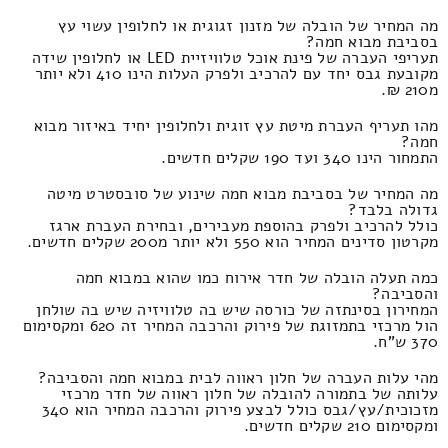
מה המחיר של הובלה של מזנון זגוגית או לחלופין עשוי עץ
בסביבת מבוא חמה?
תעריפי העברה של פינת אוכל טלוויזיית LED או לחלופין שידה
מקובעת גבס יחד עם להרכיב ולפרק העלות הינו 410 ולא יותר
מ210 ₪.
מהו תעריף העברת מיטת עץ זוגית ולחלופין יחיד באיזור מבוא
חמה?
התמחור הינו 340 ועד 190 שקלים חדשים.
מה המחיר של בסביבת מבוא חמה שינוע של סובסטרט מיטה
גדולה בלבד?
כולל להרכיב ולפרק בהוספת מעבירים, ובחירת העברת ארגז
מקרטון סדינים המחיר הוא 550 ולא יותר מ200 שקלים חדשים.
כמה תעלה הובלה של חדר אירוח כמו שהוא במבוא חמה
והסביבה?
המחירון בסינתזה של כורסה שיש בה טלוויזיה שיש בה שולחן
הול מרכזי בתמזוגת של פירוק והרכבה המחיר זה 620 ומקסימום
370 ש"ח.
מהי עלות העברה של חלון ראווה לבית במבוא חמה והסביבה?
עלותה של בתמורה להובלה של חלון ראווה של חדר מרכזי
מזכוכית/עץ/גבס כולל לבצע פירוק והרכבה המחיר הוא 340
ומקסימום 210 שקלים חדשים.