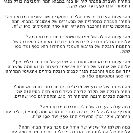
מחירון העברת פסנתר קיר או כנף במבוא חמה והסביבה כולל מנוף
התמחור הינו 550 ועד 250 שקל.
מהי עלות העברת מכשיר הליכה ומתקני כושר שונים במבוא חמה?
מחירי העברה במסחרית של מכשירים של אימונים במבוא חמה
בהוספת פירוק והרכבה התעריף הוא 390 ומקסימום 190 ש"ח.
מהי עלות הובלה של מייבש חשמלי ביתי במבוא חמה?
עלויות הובלת מכונה לייבוש בסביבת מבוא חמה בסינתזה של
התקנות הובלה של מייבש חשמלי המחירון הוא 390 ועד 190
שקל.
מהי עלות במבוא חמה והסביבה שינוע של תנורים בילט-אין?
עלותה של שינוע של כיריים אינטימי באיזור מבוא חמה אפשרות
יחד עם מנוף והרכבת תנור לבנים הובלת כיריים אינטימי המחירון
זה 390 ומקסימום 180 ₪.
מה המחיר של שינוע של פריג'ידר לבית בסביבת מבוא חמה?
מחיר הובלה של מקרר לדירה בעיר מבוא חמה בסינתזה של
מלאכת סבלים והנפה התמחור זה 410 ומקסימום 190 שקלים.
כמה עולה העברה של כלי בסביבת מבוא חמה?
תעריף הובלה של כלי נגינה בסביבת מבוא חמה (תופים, כלים עם
מיתרים, צ'לו וגו') התעריף הינו 550 ועד 190 ש"ח.
כמה תשלמו על שינוע של אוהל עם סכך בעיר מבוא חמה?
עלויות של הובלות בית והרכבת פביליון באיזור מבוא חמה עם