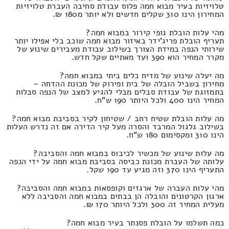
טלויזיות בעיר מבוא חמה פלוס עבודת סחיבה העברת טלויזיות
המחירון הינו 310 שקלים חדשים ולא יותר מ180 ₪.
מהי עלות הובלת גופי קירור במבוא חמה?
תעריף הובלת פריג'ידר באיזור מבוא חמה שוכב בלי אפילו יותר
שירותי הנפה במידת הצורך בשילוב עבודת מעבירים שינוע של
מקרר המחיר הוא 390 ועד מאתיים שקל חדש.
מה יעלה שינוע של מדיח כלים ביתי במבוא חמה?
מחירון בשביל הובלה של בית ופירוק של מכונת ההדחה –
בתמזוגת של עבודת סבלים מבלי להגיע למצב של הנפה סבלות
המחיר הינו 400 ולכל היותר 190 ש"ח.
מה עלות הובלת שטיח רחב / שטיחון לקיר בסביבת מבוא חמה?
בשילוב גלגול המרבד והסרה מעל קיר הדירה אם זה נדרש העלות
הינו 310 ומקסימום 180 ש"ח.
מה עלות שינוע של מכשיר לכיבוס במבוא חמה והסביבה?
עלותה של העברת מכונת כביסה בסביבת מבוא חמה על ידי הנפה
התעריף הינו 370 וזה מגיע עד 190 שקל.
מהי עלות העברה של ארגזים וקופסאות במבוא חמה והסביבה?
ארגון הקרטונים והובלה הן בבתים במבוא חמה והסביבה ללא
מעלית המחיר זה 300 ולכל היותר 170 ₪.
כמה תשלמו על הובלת פסנתר בעיר מבוא חמה?