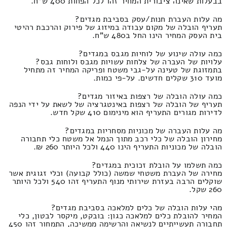
בבעלות שאינה ציבורית המחיר זהו לכל הפחות 400 ש"ח.
מה עלות העברת חנות/עסק בסביבת מגדים?
תעריף הובלה של מקום עבודה במיזוג של פירוק והרכבת רהיטי
בית העסק המחיר הינו החל ב480 ש"ח.
כמה עולה שינוע של לוחיות מגבס במגדים?
עלויות של העברה של צלחות עשויות מגבס ולוחות גבס?
בתמזוגת של טעינה על-גבי משטח ופריקה המחיר זה מתחיל
מועד 310 שקלים חדשים. על-פי כמות.
כמה עולה הובלה של רצפות באיזור מגדים?
תעריף של הובלה של רצפות באינטגרציה של לשאת על ידי הנפה
לדירות מגורים התעריף הוא מינימום 410 שקל חדש.
מה עלות העברה של מכוניות מסחריות במגדים?
מחירון הובלה של כלי רכב מתוך הנמל אל משטח כלי תחבורה
הובלה של מכוניות התעריף הינו 440 ולכל היותר 260 ₪.
כמה תשלמו על הובלת זכוכית במגדים?
מחירה של העברת משטחי שמשה (כולל קבועה) וכלי זגוגית אשר
שוקלים הרבה בעזרת שירותי מנוף התעריף זהו 540 ולכל היותר
260 שקל.
מהי עלות הובלה של כלים למלאכה בסביבת מגדים?
המחיר להובלת כלים למלאכה כגון: בובקט, מיקסר לבטון, כלי
תחבורה תעשייתיים לנשיאה והרשימה ממשיכה, התמחור זהו 450