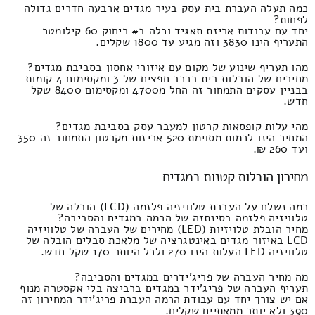
כמה תעלה העברת בית עסק בעיר מגדים ארבעה חדרים גדולה
לפחות?
יחד עם עבודות אריזת תאגיד וכלה ב# ריחוק 60 קילומטר
התעריף הינו 3830 וזה מגיע עד 1800 שקלים.
מהו תעריף שינוע של מקום עם איזורי אחסון בסביבת מגדים?
מחירים של הובלות בית ברכב חפצים של 3 ומקסימום 4 קומות
בבניין עסקים התמחור זה החל מ4700 ומקסימום 8400 שקל
חדש.
מהי עלות קופסאות קרטון למעבר עסק בסביבת מגדים?
המחיר הינו לכמות מסוימת 520 אריזות מקרטון התמחור זה 350
ועד 260 ₪.
מחירון הובלות קטנות במגדים
כמה נשלם על העברת טלוויזיה פלזמה (LCD) הובלה של
טלוויזיה פלזמה בסינתזה של הרמה במגדים והסביבה?
מחיר הובלת טלויזיות (LED) מחירים של העברה של טלוויזיה
LCD באיזור מגדים באינטגרציה של מלאכת סבלים הובלה של
טלוויזיה LED העלות הינו 270 ולכל היותר 170 שקל חדש.
מה מחיר העברה של פריג'ידרים במגדים והסביבה?
תעריף העברה של פריג'ידר במגדים ברביצה בלי אקסטרה מנוף
אם יש צורך יחד עם עבודת הרמה העברת פריג'ידר המחירון זה
390 ולא יותר ממאתיים שקלים.