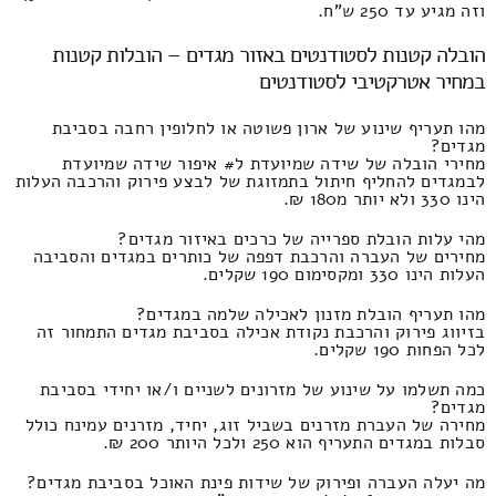
וזה מגיע עד 250 ש"ח.
הובלה קטנות לסטודנטים באזור מגדים – הובלות קטנות
במחיר אטרקטיבי לסטודנטים
מהו תעריף שינוע של ארון פשוטה או לחלופין רחבה בסביבת
מגדים?
מחירי הובלה של שידה שמיועדת ל# איפור שידה שמיועדת
לבמגדים להחליף חיתול בתמזוגת של לבצע פירוק והרכבה העלות
הינו 330 ולא יותר מ180 ₪.
מהי עלות הובלת ספרייה של כרכים באיזור מגדים?
מחירים של העברה והרכבת דפפה של כותרים במגדים והסביבה
העלות הינו 330 ומקסימום 190 שקלים.
מהו תעריף הובלת מזנון לאכילה שלמה במגדים?
בזיווג פירוק והרכבת נקודת אכילה בסביבת מגדים התמחור זה
לכל הפחות 190 שקלים.
כמה תשלמו על שינוע של מזרונים לשניים ו/או יחידי בסביבת
מגדים?
מחירה של העברת מזרנים בשביל זוג, יחיד, מזרנים עמינח כולל
סבלות במגדים התעריף הוא 250 ולכל היותר 200 ₪.
מה יעלה העברה ופירוק של שידות פינת האוכל בסביבת מגדים?