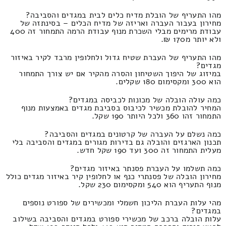
מהו התעריף של הובלת מדיח כלים לבית במגדים והסביבה?
מחירון בעבור העברה ואריזה של מדיח הכלים – בסינתזה של
עבודת מרימים מבלי השכרת מנוף עבודת הרמה התמחור זה 400
ולא יותר מ170 ₪.
מהו התעריף של העברת שטיח גדול ולחלופין מרבד לקיר באיזור
מגדים?
במיזוג של היפוך השטיחון והסרה מהקיר אם יש צורך התמחור
הוא 300 ומקסימום 180 שקלים.
כמה עולה הובלה של מכונות לכביסה במגדים?
המחיר להובלת מכשיר לכיבוס בסביבת מגדים באמצעות מנוף
התמחור זהו 360 ולכל היותר 190 שקל.
כמה נשלם על העברה של קרטונים במגדים והסביבה?
תכנון הארגזים והובלה גם בדירות מגורים במגדים והסביבה בלי
מעלית התמחור זה 300 ועד 190 שקל חדש.
כמה תשלמו על העברת פסנתר באיזור מגדים?
מחירון הובלה של פסנתרי כנף או לחלופין קיר באיזור מגדים כולל
מנוף התעריף הוא 540 ומקסימום 230 שקל.
מהי עלות העברת הליכון חשמלי ומכשירים של ספורט נוספים
במגדים?
עלות הובלה ברכב של מכשירי ספורט במגדים והסביבה בשילוב