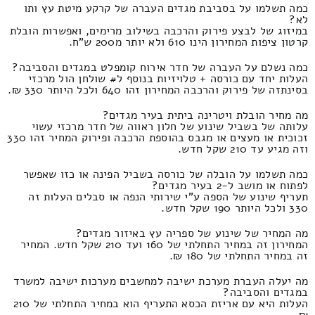
כמה תשלמו על בסביבת מגדים העברה של קרקע מיטת עץ ותו
לא?
במיזוג של לבצע פירוק והרכבה בשילוב מרימים, ואפשרות הובלת
קרטון ציפות המחירון הינו 610 ולא יותר מ200 ש"ח.
כמה נשלם על העברה של חדר אירוח קומפלט במגדים והסביבה?
העלות יחד עם כורסה + טלויזיות בנוסף ל# שולחן הול מרכזי
בסינתזה של פירוק והרכבה המחירון זהו 640 ולכל היותר 330 ₪.
מה מחיר הובלת ויטרינה ביתית בעיר מגדים?
עלותה של בשביל שינוע של חלון ראווה של חדר מרכזי עשוי
זכוכית או מעצים או מגבס בהוספת הרכבה ופירוק המחיר זהו 330
וזה מגיע עד 210 שקל חדש.
כמה תשלמו על הובלה של כורסה בשביל הפינה או כזו שאפשר
לפתוח או מושב ל-2 בעיר מגדים?
תעריף שינוע של הספה ע"י שירותי הנפה או סבלים העלות זה
330 ולכל היותר 190 שקל חדש.
מה המחיר של שינוע של ספריה עץ באיזור מגדים?
המחירון זה במחיר התחלתי של 160 ועד 210 שקל חדש. המחיר
זה במחיר התחלתי של 180 ₪.
מה יעלה העברת מערכת ישיבה למחשבים מערכות ישיבה למשרד
במגדים והסביבה?
העלות היא עם אריזת הכסא התעריף הוא במחיר התחלתי של 210
₪.