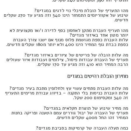
מהו התעריף של הובלת מיכלי נוי לדגים במגדים?
שינוע של אקווריומים התמחור הינו 540 וזה מגיע עד 270 שקלים
חדשים.
מהו תעריף העברת מתקן לאחסון כסף לדירה ו/או מקצועית לא
יותר מטון אחד באיזור מגדים?
עלות העברת כספת מגושמת פלוס מנוף אם ישנו צורך העברת
כספת כבדת גוף המחיר הינו 400 ולא יותר מ180 שקלים חדשים.
מה עלות הובלה של פריטים של ציורים באיזור מגדים?
תעריף של העברת עבודות פיסול, צילומים ועבודות איור שעולים
הרבה המחיר הוא 410 וזה מגיע עד 170 שקלים.
מחירון הובלת רהיטים במגדים
מה עלות העברת פתחים עשוי עץ ולחלופין מתכת בעיר מגדים?
עלות העברת כניסות בלי התקנה – בזיווג עבודת מרימים התעריף
זה 340 ומקסימום 200 שקל.
מה מחיר שינוע של תוצרת חקלאית במגדים?
תעריף של העברה של יבול גוררים עמם הטענה ופריקה בחנות
המחיר זהו החל מ400 שקלים חדשים.
כמה תעלה העברה של קרמיקות בסביבת מגדים?