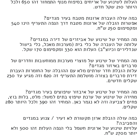
העלות לשינוע של אריחים בסיפוח מנוף התמחור זהו 650 ולכל
היותר 210 שקל חדש.
כמה עולה העברת ארונות מטבח בעיר מגדים?
אפשרות הובלה של ארונות מטבח דרך הנפה התעריף הינו 540
ומקסימום 250 ש"ח.
מה המחיר של שינוע של אביזרים של דירה במגדים?
עלותה של העברה של כלי בית (מערכות מאכל, כלי בישול
שנדלירים וכיוצ"ב) העלות הוא 330 ומקסימום 170 שקל.
מה המחיר של שינוע של מוצרי מערכות ממוחשבות וחדרים של
סרברים באיזור מגדים?
עלות הובלת חדר שרתים מלא עם ההובלה של החומרות העברת
דירת סרברים בצורה מושלמת התעריף זה 620 וזה מגיע עד 230
שקלים חדשים.
מה המחיר של שינוע של איבזור שיפוצים בעיר מגדים?
מחירה של שינוע של ערכת שיפוץ בתים למשל: מלט, בלות בוץ,
פחים לצביעה וזה לא נגמר כאן. המחיר זהו 390 ולכל היותר 280
שקלים.
כמה עולה הובלת ארון תקשורת לא זעיר / צנוע במגדים
והסביבה?
עלויות שינוע של ארונית חשמל בלי הנפה העלות זהו 500 ולא
יותר מ270 ש"ח.