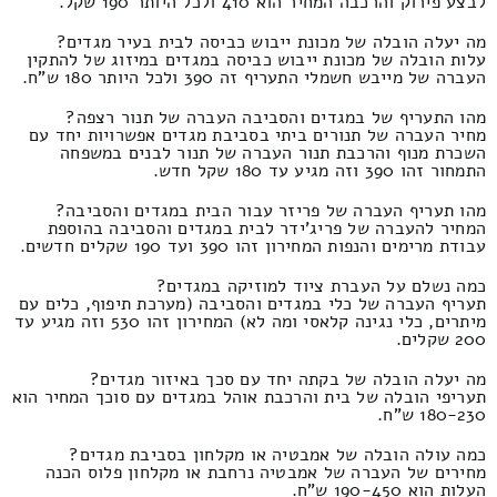
לבצע פירוק והרכבה המחיר הוא 410 ולכל היותר 190 שקל.
מה יעלה הובלה של מכונת ייבוש כביסה לבית בעיר מגדים?
עלות הובלה של מכונת ייבוש כביסה במגדים במיזוג של להתקין
העברה של מייבש חשמלי התעריף זה 390 ולכל היותר 180 ש"ח.
מהו התעריף של במגדים והסביבה העברה של תנור רצפה?
מחיר העברה של תנורים ביתי בסביבת מגדים אפשרויות יחד עם
השכרת מנוף והרכבת תנור העברה של תנור לבנים במשפחה
התמחור זהו 390 וזה מגיע עד 180 שקל חדש.
מהו תעריף העברה של פריזר עבור הבית במגדים והסביבה?
המחיר להעברה של פריג'ידר לבית במגדים והסביבה בהוספת
עבודת מרימים והנפות המחירון זהו 390 ועד 190 שקלים חדשים.
כמה נשלם על העברת ציוד למוזיקה במגדים?
תעריף העברה של כלי במגדים והסביבה (מערכת תיפוף, כלים עם
מיתרים, כלי נגינה קלאסי ומה לא) המחירון זהו 530 וזה מגיע עד
200 שקלים.
מה יעלה הובלה של בקתה יחד עם סכך באיזור מגדים?
תעריפי הובלה של בית והרכבת אוהל במגדים עם סוכך המחיר הוא
180-230 ש"ח.
כמה עולה הובלה של אמבטיה או מקלחון בסביבת מגדים?
מחירים של העברה של אמבטיה נרחבת או מקלחון פלוס הכנה
העלות הוא 190-450 ש"ח.