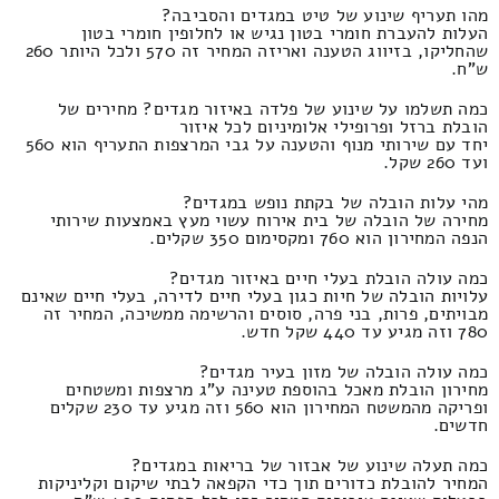
מהו תעריף שינוע של טיט במגדים והסביבה?
העלות להעברת חומרי בטון נגיש או לחלופין חומרי בטון
שהחליקו, בזיווג הטענה ואריזה המחיר זה 570 ולכל היותר 260
ש"ח.
כמה תשלמו על שינוע של פלדה באיזור מגדים? מחירים של
הובלת ברזל ופרופילי אלומיניום לכל איזור
יחד עם שירותי מנוף והטענה על גבי המרצפות התעריף הוא 560
ועד 260 שקל.
מהי עלות הובלה של בקתת נופש במגדים?
מחירה של הובלה של בית אירוח עשוי מעץ באמצעות שירותי
הנפה המחירון הוא 760 ומקסימום 350 שקלים.
כמה עולה הובלת בעלי חיים באיזור מגדים?
עלויות הובלה של חיות כגון בעלי חיים לדירה, בעלי חיים שאינם
מבויתים, פרות, בני פרה, סוסים והרשימה ממשיכה, המחיר זה
780 וזה מגיע עד 440 שקל חדש.
כמה עולה הובלה של מזון בעיר מגדים?
מחירון הובלת מאכל בהוספת טעינה ע"ג מרצפות ומשטחים
ופריקה מהמשטח המחירון הוא 560 וזה מגיע עד 230 שקלים
חדשים.
כמה תעלה שינוע של אבזור של בריאות במגדים?
המחיר להובלת כדורים תוך כדי הקפאה לבתי שיקום וקליניקות