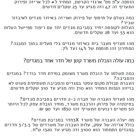
הוספה ע"פ מס' ארגזי הקרטון, המחיר ל# לכל אריזה ופירוק
התעריף זה 47 וזה מגיע עד 23 שקלים חדשים.
כמה נשלם על תיסוף של פירוק ואריזה באיזור מגדים לאיבזור
שביר?
העלות לקופסה יחיד בסביבת מגדים יחד עם ריפוד ספיישל העלות
הוא 53 ועד 28 שקלים חדשים.
מהו תעריף מעבר בית באיזור מגדים בלי מעלית בתוך המבנה?
המחירון זהו תוספת של 14% ועד 7%.
כמה עולה הובלת משרד קטן של חדר אחד במגדים?
כמה תשלמו על הובלת משרד מצומק במידת חדר בודד? במגדים
והסביבה?
העברת תכולת מקום עסקי במגדים והסביבה תשתיתית פשוט לא
בזיווג הנפות המחיר הוא 710 וזה מגיע עד 310 שקלים חדשים.
מהו תעריף העברה של חברה כ-2 חדרים בסביבת מגדים?
בסינתזה של פירוק והרכבת משרד, מחיר הובלת עסק לכל היותר
50 מטרים רבועים התעריף זהו 1830 ועד 90 ₪.
מה יעלה העברה של משרד 3Xחדר בסביבת מגדים?
כולל אריזה של עסק, עלות העברה של משרדים של 3/3.5 חדרים
במגדים התמחור הוא 3100 וזה מגיע עד 1320 ש"ח.