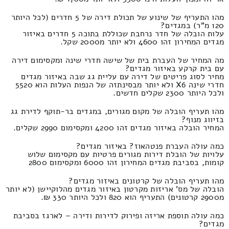
מהו התעריף של שינוע של תכולת דירה של 5 חדרים (לכל היותר
120 מ"ר) במגדים?
עלות הובלה של חדר נרחבת שכוללת בתוכה 5 חדרים באיזור
מגדים המחירון זהו 4600 ולא יותר מ2000 שקל.
מה המחיר של העברת בית של שישה חדרי שינה ומקסימום דירה
עם בית קרקע באיזור מגדים?
מחיר לסוג פריטים של דירה עם עליית גג שבה באיזור מגדים
חדרי שינה X6 ולא יותר מבסינתזה של הנפות העלות הוא 5520
ולכל היותר 2300 שקלים חדשים.
מהו תעריף הובלה של מקום מגורים, במגדים בר-תוקף לדירת גג
בזיווג מנוף?
המחיר הובלה באיזור מגדים זהו 4200 ומקסימום 2990 שקלים.
כמה עולה העברת פנטהאוז? באיזור מגדים?
עלויות של הובלת דירות מגורים פרטיות עם מקסימום שלוש
קומות, בסביבת מגדים המחירון זהו 6000 ומקסימום 2800
מהו תעריף הובלה של קרטונים באיזור מגדים?
הובלה של מס' אריזות מקרטון באיזור מגדים מהלוקיישן (לא יותר
מ2900 קרטונים) התעריף הוא 820 ולכל היותר 330 ₪.
כמה עולה תוספת אריזה ופירוק לדירות ודירה – לארגז בסביבת
מגדים?