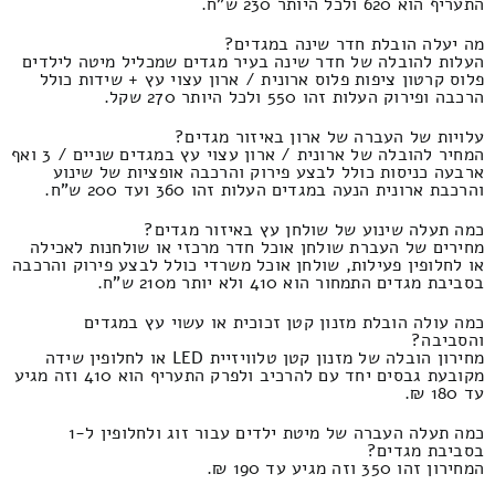
התעריף הוא 620 ולכל היותר 230 ש"ח.
מה יעלה הובלת חדר שינה במגדים?
העלות להובלה של חדר שינה בעיר מגדים שמכליל מיטה לילדים
פלוס קרטון ציפות פלוס ארונית / ארון עצוי עץ + שידות כולל
הרכבה ופירוק העלות זהו 550 ולכל היותר 270 שקל.
עלויות של העברה של ארון באיזור מגדים?
המחיר להובלה של ארונית / ארון עצוי עץ במגדים שניים / 3 ואף
ארבעה כניסות כולל לבצע פירוק והרכבה אופציות של שינוע
והרכבת ארונית הנעה במגדים העלות זהו 360 ועד 200 ש"ח.
כמה תעלה שינוע של שולחן עץ באיזור מגדים?
מחירים של העברת שולחן אוכל חדר מרכזי או שולחנות לאכילה
או לחלופין פעילות, שולחן אוכל משרדי כולל לבצע פירוק והרכבה
בסביבת מגדים התמחור הוא 410 ולא יותר מ210 ש"ח.
כמה עולה הובלת מזנון קטן זכוכית או עשוי עץ במגדים
והסביבה?
מחירון הובלה של מזנון קטן טלוויזיית LED או לחלופין שידה
מקובעת גבסים יחד עם להרכיב ולפרק התעריף הוא 410 וזה מגיע
עד 180 ₪.
כמה תעלה העברה של מיטת ילדים עבור זוג ולחלופין ל-1
בסביבת מגדים?
המחירון זהו 350 וזה מגיע עד 190 ₪.