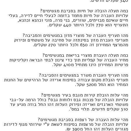
340 שקלים חדשים.
כמה תעלה הובלה של חיות בסביבת מגשימים?
עלויות העברה של חיות מחמד בדומה לבעלי חיים לדירה, בעלי
חיים שאינם מבויתים, שוורים, בני פרה, פוני וכהנא וכהנא,
התעריף הוא 770 ולכל היותר 440 שקלים.
מהו תעריף העברה של מוצרי מזון במגשימים והסביבה?
תעריפי העברת מזון בסינתזה של סחיבה על משטחים ופירוק
מהמרצף המחירון זה 630 ולכל היותר 270 שקלים.
כמה תעלה העברת מוצרי בריאות במגשימים?
מחיר העברה של קפליות תוך כדי צינון לבתי הבראה וקליניקות
פרטיות המחירון הינו מתחיל מ410 שקל.
מהו תעריף העברת משרד במגשימים והסביבה?
תעריף הובלת מקום עבודה בסיפוח אריזה של הרהיטים של החנות
המחיר הוא החל מ520 שקל.
מהי עלות הובלת קירות מגבס בעיר מגשימים?
עלויות הובלה של פנכות גבס ולוחות גבס? כולל הרמה על-גבי
משטחי הארגזים ואריזה ופירוק העלות זהו החל בוזה מגיע עד
310 שקלים חדשים. תלוי במס'.
מהי עלות העברה של רצפות בסביבת מגשימים?
עלויות הובלה של מרצפות בסיפוח לשאת ע"י שירותי מנוף לדירות
מגורים העלות זהו החל מ390 ₪.