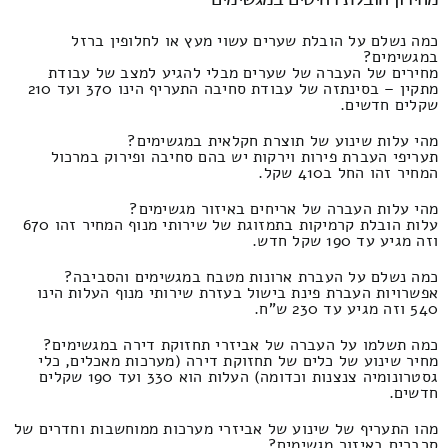
כמה נשלם על הובלת שערים עשוי מעץ או לחלופין ברזל
במגשימים?
מחירים של העברה של שערים מבלי להגיע למצב של עבודת
מתקין – בסינתזה של עבודת סחיבה התעריף הינו 370 ועד 210
שקלים חדשים.
מהי עלות שינוע של תוצרת חקלאית במגשימים?
תעריפי העברת פירות וירקות יש בהם סחיבה ופירוק במרכול
המחיר זהו החל ב410 שקל.
מהי עלות העברה של אריחים באיזור מגשימים?
עלות הובלת קרמיקות בתמזוגת של שירותי מנוף המחיר זהו 670
וזה מגיע עד 190 שקל חדש.
כמה נשלם על העברת ארונות מטבח במגשימים והסביבה?
אפשרויות העברת פינת בישול בעזרת שירותי מנוף העלות הינו
540 וזה מגיע עד 230 ש"ח.
כמה תשלמו על העברה של אביזרי תחזוקת דירה במגשימים?
מחיר שינוע של כלים של תחזוקת דירה (מערכות מאכלים, כלי
גסטרונומיה צנצנות וכדומה) העלות הוא 330 ועד 190 שקלים
חדשים.
מהו התעריף של שינוע של אביזרי מערכות ממוחשבות וחדרים של
סרברים באיזור מגשימים?