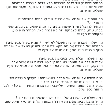
המחיר לשינוע של דירת סרברים מלא פלוס העברת החומרות
שינוע של דירה של סרברים מלא המחיר זהו 650 ומקסימום 230
שקלים חדשים.
מה המחיר של שינוע של איבזור שיפוץ בתים במגשימים
והסביבה?
המחיר להובלת ציוד שיפוץ בתים לדוגמה: שקים של מלט, שקי
בלה, טיט, פחים לצביעה וזה לא נגמר כאן. המחיר הוא 410
ומקסימום 290 ₪.
מה יעלה העברת ארונית חשמל לא זעיר / צנוע בעיר מגשימים?
מחירים של הובלת ארונית תקשורת מבלי להגיע למצב של שירותי
מנוף העלות הינו 500 וזה מגיע עד 270 ₪.
כמה תעלה הובלת טיט בסביבת מגשימים?
עלות הובלה של חומרי בטון מוכן ו/או לבנות טיט אשר עבר
החלקה, כולל טעינה ואריזה המחיר הוא 600 וזה מגיע עד 230
שקלים חדשים.
כמה נשלם על שינוע של פלדה במגשימים? תעריף העברה של
ברזל ופרופילים של אלומיניום לכל איזור
במיזוג של הנפה והעמסה על-גבי המרצפות המחיר הוא 580 ולכל
היותר 260 שקל.
כמה נשלם על העברה של בית נופש במגשימים והסביבה?
מחיר הובלת בית נופש מעץ דרך הנפות העלות זה 770 ומקסימום