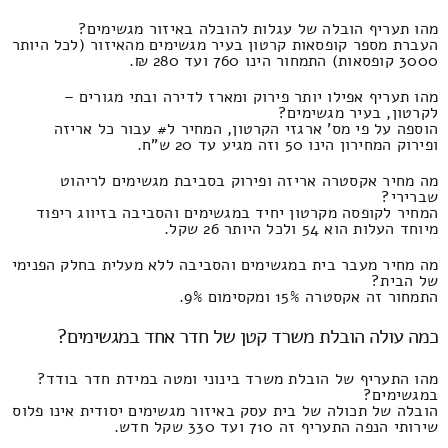
מהו תעריף הובלה של עגלות להובלה באיזור מגשימים?
העברת מספר קופסאות קרטון בעיר מגשימים מהאיזור (לכל היותר
3000 קופסאות) התמחור הינו 760 ועד 280 ₪.
מהו תעריף אפילו יותר פירוק ומארז לדירה ובתי מגורים –
לקרטון, בעיר מגשימים?
הוספה על פי מס' ארגזי הקרטון, המחיר ל# עבור כל אריזה
ופירוק המחירון הינו 50 וזה מגיע עד 20 ש"ח.
מה מחיר אקסטרה אריזה ופירוק בסביבת מגשימים לריהוט
שברירי?
המחיר לקופסה מקרטון יחיד במגשימים והסביבה בזיווג ריפוד
מיוחד העלות הוא 54 ולכל היותר 26 שקל.
מה מחיר מעבר בית במגשימים והסביבה ללא מעלית בחלק הפנימי
של הבית?
התמחור זה אקסטרה 15% ומקסימום 9%.
כמה עולה הובלת משרד קטן של חדר אחד במגשימים?
מהו התעריף של הובלת משרד בינוני ומטה במידת חדר בודד?
במגשימים?
הובלה של תכולה של בית עסק באיזור מגשימים יסודית אינו פלוס
שירותי הנפה התעריף זה 710 ועד 330 שקל חדש.