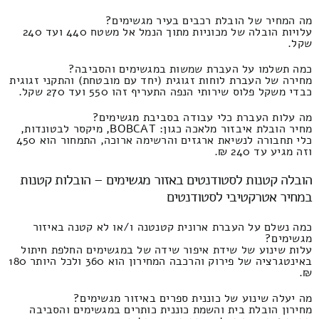
מה המחיר של הובלת רכבים בעיר מגשימים?
עלויות הובלה של מכוניות מתוך הנמל אל משטח 440 ועד 240
שקל.
כמה תשלמו על העברת שמשות במגשימים והסביבה?
מחירה של העברת לוחות זגוגית (יחד עם מובטחת) והתקני זגוגית
כבדי משקל פלוס שירותי הנפה התעריף זהו 550 ועד 270 שקל.
מה עלות העברת כלי עבודה בסביבת מגשימים?
מחיר הובלת איבזור מלאכה כגון: BOBCAT, מיקסר לבטונדות,
כלי תחבורה לנשיאת ארגזים והרשימה ארוכה, התמחור הוא 450
וזה מגיע עד 240 ₪.
הובלה קטנות לסטודנטים באזור מגשימים – הובלות קטנות
במחיר אטרקטיבי לסטודנטים
כמה נשלם על העברת ארונית קטנטנה ו/או לא קטנה באיזור
מגשימים?
עלות שינוע של שידת איפור שידה של במגשימים החלפת חיתול
באינטגרציה של פירוק והרכבה המחירון הוא 360 ולכל היותר 180
₪.
מה יעלה שינוע של כוננית ספרים באיזור מגשימים?
מחירון הובלת בית והשמת כוננית כותרים במגשימים והסביבה