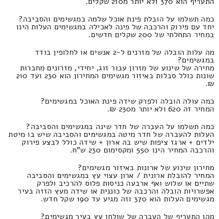
התעריף הוא 370 ולא יותר מ210 שקלים.
כמה תשלמו על הובלת פינת אוכל שלמה במגשימים והסביבה?
יחד עם פירוק והרכבה של פינה לאכילה במגשימים העלות הינו
במחיר התחלתי של 200 שקלים חדשים.
מה עלות הובלה של מזרנים ל-2 אנשים או לחלופין בודד
במגשימים?
מחירה של שינוע של מזרון עבור זוג, יחידי, מזרונים מחברות
שונות כולל סבלות באיזור מגשימים המחירון הוא 230 ועד 210
₪.
כמה עולה הובלה ולפרק שידה פינת האוכל במגשימים?
המחיר זה 620 ולא יותר מ230 ₪.
כמה תשלמו על העברה של חדר שינה במגשימים והסביבה?
העלות להעברה של חדר מיטה במגשימים והסביבה שיש בו מיטת
ילדים + ארגז ציפות שיש בה ארון + שידה כולל לבצע פירוק
והרכבה המחיר הינו 550 ומקסימום 230 ש"ח.
מחירון שינוע של ארונות באיזור מגשימים?
המחיר להובלת ארונית / ארון עצוי עץ במגשימים והסביבה
שתיים או שלוש ואף ארבעה כניסות פלוס להרכיב ולפרק
אפשרויות הובלה והרכבה של כוננית או שידה מעץ הזזה בעיר
מגשימים העלות הוא 370 וזה מגיע עד 190 שקל חדש.
מהו התעריף של העברה של שולחן עץ בעיר מגשימים?