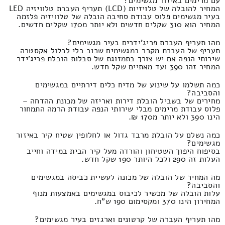
עם מרימים באיזור מגשימים?
המחיר להובלה של טלויזיות (LCD) תעריף העברת טלוויזיה LED
בעיר מגשימים פלוס עבודת סחיבה הובלה של טלוויזיה פלזמה
המחיר הוא 310 שקלים חדשים ולא יותר מ170 שקלים חדשים.
מהו תעריף העברת פריג'ידרים בעיר מגשימים?
תעריף של העברת מקרר במגשימים שכוב בלי לכלול אקסטרה
שירותי הנפה אם יש צורך בתמזוגת של סבלות הובלת פריג'ידר
המחיר זהו 390 ועד מאתיים שקל חדש.
כמה תשלמו על שינוע של מדיח כלים דירתיים במגשימים
והסביבה?
מחירים של בשביל הובלת דירות ואריזה של מכונת ההדחה –
פלוס עבודת מרימים מבלי שירותי הנפה עבודת הרמה התמחור
הינו 390 ולא יותר מ170 ₪.
כמה נשלם על הובלת מרבד גדול או לחלופין שטיח קיר באיזור
מגשימים?
בסיפוח היפוך השטיחון והורדה מעל קיר הבית במידה וחייב
העלות זה 290 ולכל היותר 190 שקל חדש.
מה המחיר של הובלה של מכונה לעשיית כביסה במגשימים
והסביבה?
עלות הובלה של מכשיר לכיבוס במגשימים באמצעות מנוף
המחירון הינו 370 ומקסימום 190 ש"ח.
מהו תעריף העברה של קרטונים וארגזים בעיר מגשימים?