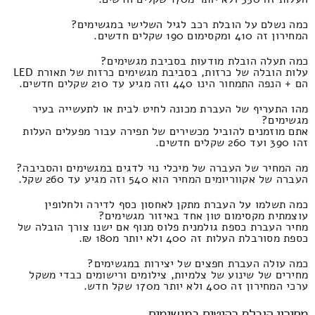
כמה נשלם על הובלת רכב לגיל השלישי במגשימים?
המחירון זה 410 ומקסימום 190 שקלים חדשים.
כמה תעלה הובלת מודעות בסביבת מגשימים?
עלות הובלה של כרזות, בסביבת מגשימים כרזות של תאורת LED
הם + הנפה התמחור הינו 440 וזה מגיע עד 210 שקלים חדשים.
מהו התעריף של העברת מכונה לחיט לבית או לתעשייה בעיר
מגשימים?
אתם מוזמנים להוביל מכשירים של תפירה עבור מפעלים העלות
זהו 390 ועד 260 שקלים חדשים.
מה המחיר של העברה של מיכלי נוי לדגים במגשימים והסביבה?
העברה של אקווריומים המחיר הוא 540 וזה מגיע עד 260 שקל.
כמה תשלמו על העברת מתקן לאחסון כסף לדירה ולחלופין
עוצמתית מקסימום טון אחד באיזור מגשימים?
מחיר העברת כספת גולמנית פלוס מנוף אם ישנו צורך הובלה של
כספת מסורבלת העלות זה 400 ולא יותר מ180 ₪.
כמה עולה העברת חפצים של יצירות במגשימים?
מחירים של שינוע של צלמיות, צילומים ורישומים כבדי משקל
ערכי המחירון זה 400 ולא יותר מ170 שקל חדש.
מחירון הובלת רהיטים במגשימים