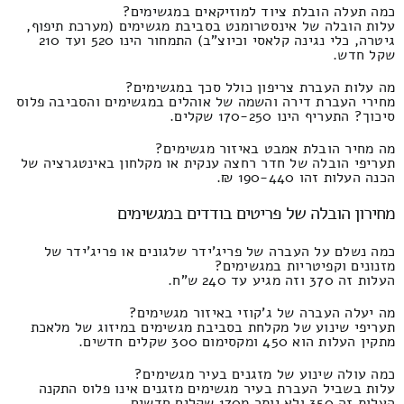
כמה תעלה הובלת ציוד למוזיקאים במגשימים?
עלות הובלה של אינסטרומנט בסביבת מגשימים (מערכת תיפוף,
גיטרה, כלי נגינה קלאסי וכיוצ"ב) התמחור הינו 520 ועד 210
שקל חדש.
מה עלות העברת צריפון כולל סכך במגשימים?
מחירי העברת דירה והשמה של אוהלים במגשימים והסביבה פלוס
סיכוך? התעריף הינו 170-250 שקלים.
מה מחיר הובלת אמבט באיזור מגשימים?
תעריפי הובלה של חדר רחצה ענקית או מקלחון באינטגרציה של
הכנה העלות זהו 190-440 ₪.
מחירון הובלה של פריטים בודדים במגשימים
כמה נשלם על העברה של פריג'ידר שלגונים או פריג'ידר של
מזנונים וקפיטריות במגשימים?
העלות זה 370 וזה מגיע עד 240 ש"ח.
מה יעלה העברה של ג'קוזי באיזור מגשימים?
תעריפי שינוע של מקלחת בסביבת מגשימים במיזוג של מלאכת
מתקין העלות הוא 450 ומקסימום 300 שקלים חדשים.
כמה עולה שינוע של מזגנים בעיר מגשימים?
עלות בשביל העברת בעיר מגשימים מזגנים אינו פלוס התקנה
העלות זה 350 ולא יותר מ170 שקלים חדשים.