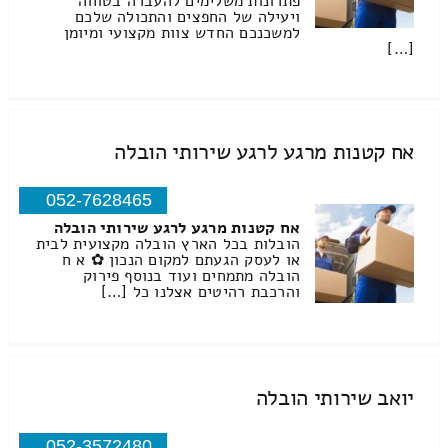
פתרונות משלימים להעברה בטוחה
ויעילה של החפצים והתכולה שלכם
למשכנכם החדש צוות מקצועי ומיומן
[…]
אח קטנות מרגע לרגע שירותי הובלה
052-7628465
אח קטנות מרגע לרגע שירותי הובלה
הובלות בכל הארץ הובלה מקצועית לבית
או לעסק הגעתם למקום הנכון ✿ א ח
הובלה מתמחים ועוד בנוסף פירוק
והרכבת רהיטים אצלנו כל […]
יואב שירותי הובלה
052-3572480