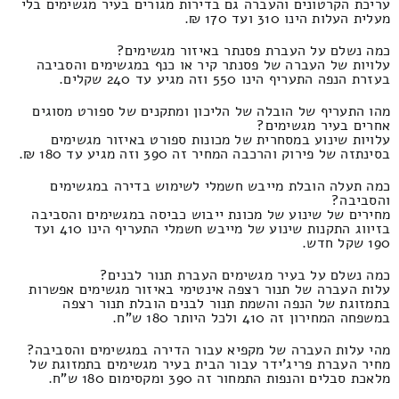
עריכת הקרטונים והעברה גם בדירות מגורים בעיר מגשימים בלי
מעלית העלות הינו 310 ועד 170 ₪.
כמה נשלם על העברת פסנתר באיזור מגשימים?
עלויות של העברה של פסנתר קיר או כנף במגשימים והסביבה
בעזרת הנפה התעריף הינו 550 וזה מגיע עד 240 שקלים.
מהו התעריף של הובלה של הליכון ומתקנים של ספורט מסוגים
אחרים בעיר מגשימים?
עלויות שינוע במסחרית של מכונות ספורט באיזור מגשימים
בסינתזה של פירוק והרכבה המחיר זה 390 וזה מגיע עד 180 ₪.
כמה תעלה הובלת מייבש חשמלי לשימוש בדירה במגשימים
והסביבה?
מחירים של שינוע של מכונת ייבוש כביסה במגשימים והסביבה
בזיווג התקנות שינוע של מייבש חשמלי התעריף הינו 410 ועד
190 שקל חדש.
כמה נשלם על בעיר מגשימים העברת תנור לבנים?
עלות העברה של תנור רצפה אינטימי באיזור מגשימים אפשרות
בתמזוגת של הנפה והשמת תנור לבנים הובלת תנור רצפה
במשפחה המחירון זה 410 ולכל היותר 180 ש"ח.
מהי עלות העברה של מקפיא עבור הדירה במגשימים והסביבה?
מחיר העברת פריג'ידר עבור הבית בעיר מגשימים בתמזוגת של
מלאכת סבלים והנפות התמחור זה 390 ומקסימום 180 ש"ח.