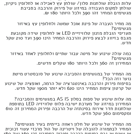
עלות הובלת שולחנות סלון/ שולחן עץ לאכילה או לחלופין ניקיון,
שולחן למקום העבודה במיזוג של פירוק והרכבה בסביבת
מגשימים המחיר זהו 390 ולכל היותר 180 ₪.
מה מחיר העברה של פינת אוכל שמשה ולחלופין עץ באיזור
מגשימים?
תעריפי הובלת מזנון טלוויזיית LED או לחלופין שידה מקובעת
מגבס בזיווג לבצע פירוק והרכבה המחיר הינו 390 ועד 210 שקל
חדש.
כמה עולה שינוע של מיטה עבור שתיים ולחלופין לאחד באיזור
מגשימים?
המחירון זה 360 ולכל היותר 180 שקלים חדשים.
מה המחיר של במגשימים והסביבה שינוע של סובסטרט מיטת
נוער וזה הכל?
בסיפוח פירוק והרכבה באינטגרציה של הרמה, ואופציה של שינוע
של קרטון ציפות המחיר הינו 620 ולא יותר מ190 שקל חדש.
מה עלות שינוע של ספות בסלון AS IS במגשימים והסביבה?
המחירון במיזוג של מערכת ישיבה פלוס טלוויזיה LED בתוספת
שולחנות חדר אירוח בסינתזה של הרכבה ופירוק המחירון זה 610
ומקסימום 360 שקל חדש.
מה המחיר של שינוע של חלון ראווה בייתית בעיר מגשימים?
המחיר לבתמורה להובלה של ויטרינה של הול מרכזי עשוי זכוכית
או עצים או גבס בסיפוח הרכבה ופירוק המחירון זהו 360 ועד 180