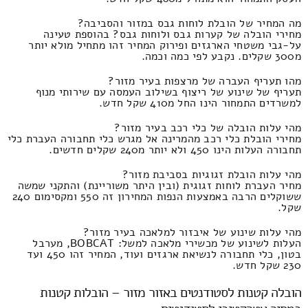
מה המחיר של הובלת לוחות גבס במזור והסביבה?
מחירי הובלה של קערות גבס ולוחות גבס? בהוספת טעינה
על-גבי משטחי הארגזים ופירוק המחיר זהו מתחיל מולא יותר
מ300 שקלים. נקבע לפי כמה וכמה.
מהו תעריף העברה של מרצפות בעיר מזור?
תעריף של שינוע של ריצוף בשילוב העמסה עם שירותי מנוף
למשרדים התמחור הינו החל מ410 שקל חדש.
מהי עלות הובלה של כלי רכב בעיר מזור?
מחירי הובלת כלי רכב מהמרינה אל מגרש כלי תחבורה העברת כלי
תחבורה העלות הינו 450 ולא יותר מ240 שקלים חדשים.
מהי עלות הובלת זגוגיות בסביבת מזור?
מחיר העברת לוחות זגוגית (ובין היתר משוריינת) והתקני שמשה
ששוקלים הרבה באמצעות הנפות המחירון זה 550 ומקסימום 240
שקל.
מהי עלות שינוע של איבזור למלאכה בעיר מזור?
העלות לשינוע של מכשירי מלאכה למשל: BOBCAT, מערבל
בטון, כלי תחבורה לנשיאת ארגזים ועוד, המחיר זהו 450 ועד
230 שקל חדש.
הובלה קטנות לסטודנטים באזור מזור – הובלות קטנות