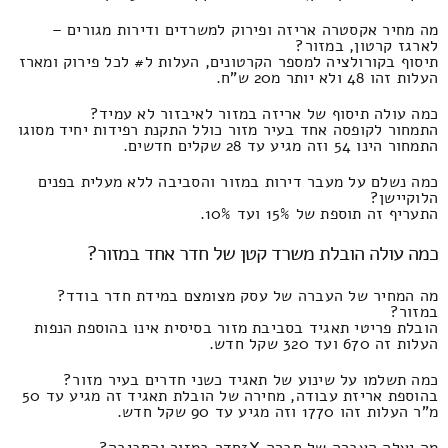
מה מחיר אקסטרה אריזה ופירוק למשרדים ודירות מגורים –
לארגז קרטון, במזור?
תיסוף בקורולציה למספר הקרטונים, העלות ל# לכל פירוק ומארז
העלות זהו 48 ולא יותר מ20 ש"ח.
כמה עולה תיסוף של אריזה במזור לאיבזור לא עמיד?
התמחור לקופסה אחד בעיר מזור כולל התקנת רפידות יחיד מסוגו
התמחור הינו 54 וזה מגיע עד 28 שקלים חדשים.
כמה נשלם על מעבר דירות במזור והסביבה ללא מעלית בפנים
הלוקיישן?
התעריף זה תוספת של 15% ועד 10%.
כמה עולה הובלת משרד קטן של חדר אחד במזור?
מה המחיר של העברה של עסק מצומצם במידת חדר בודד?
במזור?
הובלת פריטי תאגיד בסביבת מזור בסיסית אינו בהוספת הנפות
העלות זה 670 ועד 320 שקל חדש.
כמה תשלמו על שינוע של תאגיד כשני חדרים בעיר מזור?
בהוספת אריזת עבודה, מחירה של הובלת תאגיד זה מגיע עד 50
מ"ר העלות זהו 1770 וזה מגיע עד 90 שקל חדש.
מה יעלה העברה של חברה 3Xחדר במזור והסביבה?