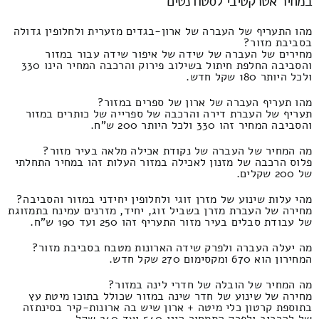
במחיר אטרקטיבי לסטודנטים
מהו התעריף של העברה של ארון-בגדים מזערית ולחלופין גדולה
בסביבת מזור?
מחירים של העברה של שידה של איפור שידה עבור במזור
והסביבה החלפת חיתול בשילוב פירוק והרכבה המחיר הינו 330
ולכל היותר 180 שקל חדש.
מהו תעריף העברה של ארון של ספרים במזור?
תעריף של העברת דירה והרכבה של ספרייה של כותרים במזור
והסביבה המחיר זהו 330 ולכל היותר 200 ש"ח.
מה המחיר של העברה של נקודת אכילה מלאה בעיר מזור?
פלוס הרכבה של מזנון לאכילה במזור העלות זהו במחיר התחלתי
של 200 שקלים.
מהי עלות שינוע של מזרן זוגי ולחלופין יחידני במזור והסביבה?
מחירה של העברת מזרן בשביל זוג, יחיד, מזרנים עמינח בתמזוגת
של עבודת סבלים בעיר מזור התעריף זהו 250 ועד 190 ש"ח.
מה יעלה העברה ולפרק שידה הארונות מטבח בסביבת מזור?
המחירון הוא 670 ומקסימום 270 שקל חדש.
מה המחיר של הובלה של חדרי לינה במזור?
מחירה של שינוע של חדר שינה במזור שכולל בתוכו מיטת עץ
בתוספת קרטון כלי מיטה + ארון שיש בה ארונות-קיר בסינתזה
של להרכיב ולפרק התמחור הינו 540 ועד 240 שקל.