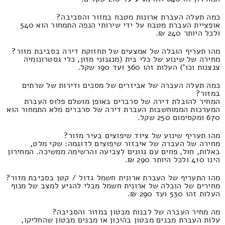
כמה תעלה העברת ארונות מטבח במזור והסביבה?
אופציית העברת מטבח על ידי שירותי הנפה התמחור הוא 540
ולכל היותר 240 ₪.
מהו תעריף הובלה של אמצעים של תחזוקת דירה בסביבת מזור?
מחירה של שינוע של כלי בית (מנגנוני מזון, כלי גסטרונומיה
צנצנות וכו') העלות זהו 360 ועד 190 שקל.
כמה תעלה העברה של אביזרים של מסכים ודירות של שרתים
במזור?
המחיר להובלת דירה של סרברים באופן מושלם פלוס העברת
המערכות הממוחשבות העברת דירה של סרברים מלא התמחור הוא
670 ומקסימום 250 שקל.
מהו תעריף שינוע של ציוד שיפוצים בעיר מזור?
מחירה של העברה של איבזור שיפוצים לדוגמה: שקי מלט,
באלות, חול, פחים עם גוונים לצביעה והרשימה ממשיכה. המחירון
הינו 410 ולכל היותר 290 ₪.
מהו התעריף של העברת ארונית חשמל גדול / קטן בסביבת מזור?
מחירים של הובלה של ארונית חשמל מבלי להגיע למצב של מנוף
העלות זהו 530 ועד 290 ₪.
מה מחיר העברה של לבנות מבטון במזור והסביבה?
עלות העברת מבנים מבטון בהיכון או מבנים מבטון שהחליקו,