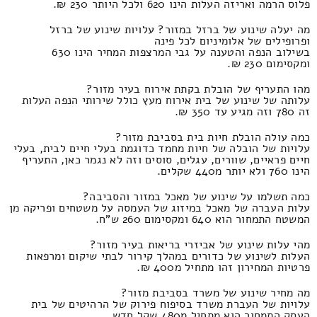
פלוס הרמה ואריזה העלות הינו 620 ולכל היותר 230 ₪.
מה יעלה שינוע של ברזל במזור? עלויות שינוע של ברזל
ופרופילים של אלומיניום לכל פינה
בשילוב הנפה והטענה על גבי המרצפות המחיר הינו 630
ומקסימום 230 ₪.
מהו התעריף של הובלת בקתת אירוח בעיר מזור?
עלותה של שינוע של בית אירוח מעץ כולל שירותי הנפה העלות
זה 780 וזה מגיע עד 350 ₪.
כמה עולה הובלת חיות בית בסביבת מזור?
עלויות של הובלה של חיות מחמד כדוגמת בעלי חיים לבית, בעלי
חיים פראיים, שוורים, עגלים, סוסים וזה לא נגמר כאן, התעריף
הינו 760 ולא יותר מ440 שקלים.
כמה תשלמו על שינוע של מאכל במזור והסביבה?
עלות העברה של מאכל במיזוג של העמסה על משטחים ופריקה מן
המשטח התמחור הוא 640 ומקסימום 260 ש"ח.
מהי עלות שינוע של אביזרי בריאות בעיר מזור?
העלות לשינוע של כדורים במהלך קירור לבתי שיקום ומרפאות
פרטיות המחירון זהו מתחיל מ400 ₪.
מה מחיר שינוע של משרד בסביבת מזור?
עלויות של העברת משרד בסיפוח פירוק של הרהיטים של בית
העסק התמחור הוא מתחיל מ480 שקל חדש.