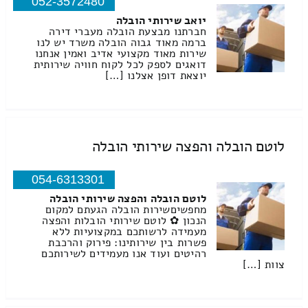
052-3572480
יואב שירותי הובלה
חברתנו מבצעת הובלה מעברי דירה
ברמה מאוד גבוה הובלה משרד יש לנו
שירות מאוד מקצועי אדיב ואמין אנחנו
דואגים לספק לכל לקוח חוויה שירותית
יוצאת דופן אצלנו […]
לוטם הובלה והפצה שירותי הובלה
054-6313301
לוטם הובלה והפצה שירותי הובלה
מחפשיםשירות הובלה הגעתם למקום
הנכון ✿ לוטם שירותי הובלות והפצה
מעמידה לרשותכם במקצועיות ללא
פשרות בין שירותינו: פירוק והרכבת
רהיטים ועוד אנו מעמידים לשירותכם
צוות […]