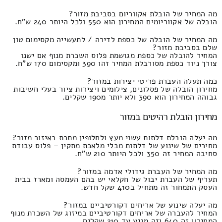
מה המחיר של הובלת אקווריום בסביבת מזור?
הובלה של אקווריומים המחירון הוא 550 ולכל היותר 240 ש"ח.
מה המחיר של הובלה של כספת לדירה / לתעשייה מקסימום טון
שלם בסביבת מזור?
המחיר להובלה של כספת מגושמת פלוס השכרת מנוף אם ישנו
צורך ניוד כספת מסורבלת המחיר זהו 390 ומקסימום 170 ש"ח.
כמה תעלה העברת פריטי יצירות במזור?
מחירון הובלה של פסלונים, צילומים ויצירות ציור בעלי חשיבות
גבוהה המחירון הוא 390 ולא יותר מ190 שקלים.
מחירון הובלת רהיטים במזור
מה יעלה הובלת דלתות עשוי מעץ ולחלופין מתכת באיזור מזור?
מחירים של שינוע של דלתות מבלי מלאכת מתקין – פלוס עבודת
סחיבה המחיר זה 350 ולכל היותר 210 ש"ח.
מה המחיר של העברת גידולי אדמה במזור?
תעריף של העברת יבול של חקלאי יש בהם העמסה ומארז בבית
העסק התמחור זה מתחיל ב410 שקל חדש.
מה יעלה שינוע של אריחים דקורטיביים במזור?
המחיר להעברה של אריחים דקורטיביים במיזוג של השכרת מנוף
המחירון זה 640 וזה מגיע עד 210 שקלים.