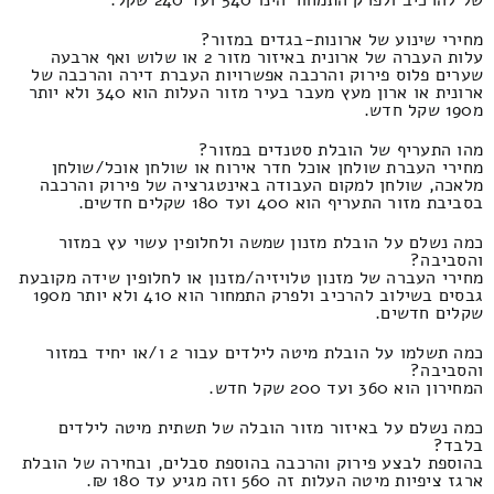
מחירי שינוע של ארונות-בגדים במזור?
עלות העברה של ארונית באיזור מזור 2 או שלוש ואף ארבעה
שערים פלוס פירוק והרכבה אפשרויות העברת דירה והרכבה של
ארונית או ארון מעץ מעבר בעיר מזור העלות הוא 340 ולא יותר
מ190 שקל חדש.
מהו התעריף של הובלת סטנדים במזור?
מחירי העברת שולחן אוכל חדר אירוח או שולחן אוכל/שולחן
מלאכה, שולחן למקום העבודה באינטגרציה של פירוק והרכבה
בסביבת מזור התעריף הוא 400 ועד 180 שקלים חדשים.
כמה נשלם על הובלת מזנון שמשה ולחלופין עשוי עץ במזור
והסביבה?
מחירי העברה של מזנון טלויזיה/מזנון או לחלופין שידה מקובעת
גבסים בשילוב להרכיב ולפרק התמחור הוא 410 ולא יותר מ190
שקלים חדשים.
כמה תשלמו על הובלת מיטה לילדים עבור 2 ו/או יחיד במזור
והסביבה?
המחירון הוא 360 ועד 200 שקל חדש.
כמה נשלם על באיזור מזור הובלה של תשתית מיטה לילדים
בלבד?
בהוספת לבצע פירוק והרכבה בהוספת סבלים, ובחירה של הובלת
ארגז ציפיות מיטה העלות זה 560 וזה מגיע עד 180 ₪.