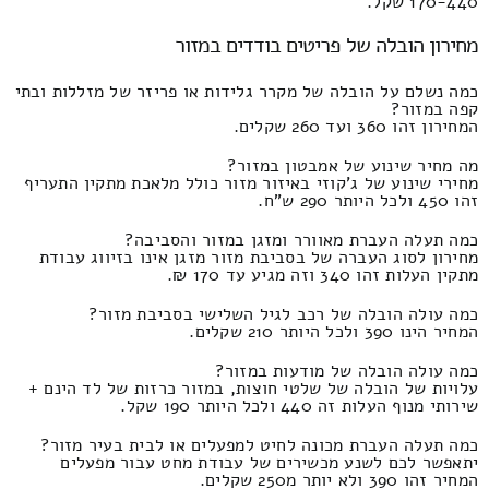
170-440 שקל.
מחירון הובלה של פריטים בודדים במזור
כמה נשלם על הובלה של מקרר גלידות או פריזר של מזללות ובתי
קפה במזור?
המחירון זהו 360 ועד 260 שקלים.
מה מחיר שינוע של אמבטון במזור?
מחירי שינוע של ג'קוזי באיזור מזור כולל מלאכת מתקין התעריף
זהו 450 ולכל היותר 290 ש"ח.
כמה תעלה העברת מאוורר ומזגן במזור והסביבה?
מחירון לסוג העברה של בסביבת מזור מזגן אינו בזיווג עבודת
מתקין העלות זהו 340 וזה מגיע עד 170 ₪.
כמה עולה הובלה של רכב לגיל השלישי בסביבת מזור?
המחיר הינו 390 ולכל היותר 210 שקלים.
כמה עולה הובלה של מודעות במזור?
עלויות של הובלה של שלטי חוצות, במזור כרזות של לד הינם +
שירותי מנוף העלות זה 440 ולכל היותר 190 שקל.
כמה תעלה העברת מכונה לחיט למפעלים או לבית בעיר מזור?
יתאפשר לכם לשנע מכשירים של עבודת מחט עבור מפעלים
המחיר זהו 390 ולא יותר מ250 שקלים.