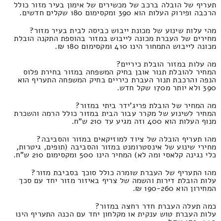
תעריף של הובלה ברכב של מכשירים של אימון בעיר מזור כולל
הרכבה ופירוק העלות הוא 390 ומקסימום 180 שקלים חדשים.
מהי עלות שינוע של מכונת ייבוש כביסה לבית בעיר מזור?
מחירים של העברת מכונה לייבוש במזור בהוספת התקנה הובלת
מכונה לייבוש התמחור הינו 410 ומקסימום 180 ₪.
מה עלות במזור הובלת כיריים?
המחיר להובלת תנור אובן בחיק המשפחה במזור בחירת פלוס
הנפה והרכבת תנור העברת כיריים בחיק המשפחה התעריף הוא
390 ולא יותר מ170 שקל חדש.
מה המחיר של הובלת פריג'ידר ביתי במזור?
המחיר לשינוע של מקרר עבור הבית במזור כולל הרמה והשכרת
מנוף העלות הוא 400 וזה מגיע עד 210 ש"ח.
מהו תעריף הובלה של ציוד למוזיקאים במזור והסביבה?
מחירי שינוע של אינסטרומנט במזור והסביבה (תופים, גיטרות,
כלי נגינה קלאסי ומה לא) המחיר הינו 500 ומקסימום 210 ש"ח.
מהו התעריף של העברת שומרה כולל סוכך בסביבת מזור?
עלות הובלת דירות והשמה של צריף באיזור מזור יחד עם סכך
המחירון הוא 190-260 ₪.
כמה תעלה העברת חדר רחצה במזור?
עלות העברת טוש ענקית או מקלחון יחד עם הכנה התעריף הינו