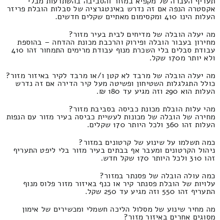
תעריף העברה של מקפיא במזור והסביבה בהשתרעות מבלי
אקסטרה הנפה אם זה נדרש באינטגרציה של סבלות הובלת פריזר
העלות הינו 410 ומקסימום מאתיים שקלים חדשים.
מה יעלה הובלה של מדיחים לבית בעיר מזור?
מחירון בעבור הובלה ופירוק והרכבת מכונת ההדחה – בהוספת
עבודת סבלים בלי השכרת מנוף עבודת מרימים התמחור זהו 410
ולא יותר מ170 שקל.
מה יעלה הובלה של מרבד לא קטן ו/או מרבד לקיר באיזור מזור?
כולל התגלגלות השטיחון ופשיטה מעל קיר הדירה אם זה נדרש
העלות הוא 290 וזה מגיע עד 180 ₪.
מהי עלות הובלת מכונת כביסה בסביבת מזור?
מחירה של הובלה של מכונות לעשיית כביסה בעיר מזור עם הנפות
העלות זהו 360 ולכל היותר 170 שקלים.
כמה תשלמו על שינוע של קרטונים במזור?
ניהול הקרטונים ומעבר אף בבתים בעיר מזור בלי ליפט התעריף
זהו 310 ולכל היותר 170 שקל חדש.
כמה עולה הובלה של פסנתר במזור?
עלויות של הובלת פסנתר קיר או כנף באיזור מזור פלוס מנוף
התעריף זהו 550 וזה מגיע עד 250 שקל.
מה מחיר שינוע של מסלול הליכה חשמלי ומכשירים של אימון
מסוגים אחרים באיזור מזור?