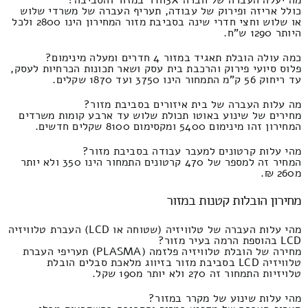
כולל אריזה ופירוק של עבודה, תעריף העברה של משרדי שלוש
או שלוש וחצי חדרי שינה בסביבת מזור המחירון הינו 2800 ולכל
היותר 1290 ש"ח.
כמה עולה הובלת תאגיד במזור 4 חדרים ומעלה מינימום?
פלוס סיועי פירוק והרכבת בית עסק ושאר תכונות הכרחיות לעסק,
עד ריחוק 56 ק"מ התמחור הינו 3750 ועד 1870 שקלים.
מה עלות העברה של בית איזורים בסביבת מזור?
מחירים של שינוע באוטו תכולת שלוש עד ארבע קומות משרדים
המחירון זהו מינימום 5400 ומקסימום 8100 שקלים חדשים.
מהי עלות קרטונים למעבר עבודה בסביבת מזור?
המחיר זה למספר של 470 קרטונים התמחור הינו 350 ולא יותר
מ260 ₪.
מחירון הובלות קטנות במזור
מהי עלות העברה של טלוויזיה (שטוחה או LCD) העברת טלוויזיה
LCD בהוספת הרמה בעיר מזור?
מחירה של הובלת טלוויזיה פלזמה (PLASMA) תעריפי העברת
טלוויזיה LCD בסביבת מזור בזיווג מלאכת סבלים הובלת
טלויזיות התמחור זה 270 ולא יותר מ190 שקל.
מהי עלות שינוע של מקרר במזור?