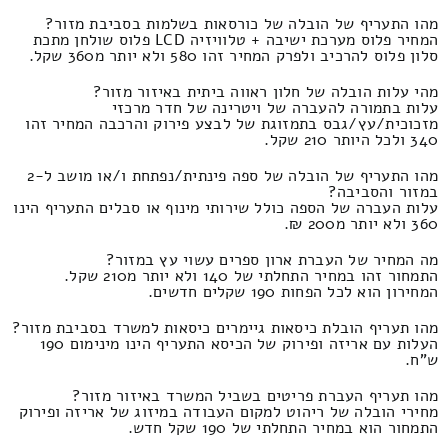
מהו התעריף של הובלה של כורסאות בשלמות בסביבת מזור?
המחיר פלוס מערכת ישיבה + טלוויזיה LCD פלוס שולחן מתכת
סלון פלוס להרכיב ולפרק המחיר זהו 580 ולא יותר מ360 שקל.
מהי עלות הובלה של חלון ראווה ביתית באיזור מזור?
עלות בתמורה להעברה של ויטרינה של חדר מרכזי
מזכוכית/עץ/גבס בתמזוגת של לבצע פירוק והרכבה המחיר זהו
340 ולכל היותר 210 שקל.
מהו התעריף של הובלה של ספה פינתית/נפתחת ו/או מושב ל-2
במזור והסביבה?
עלות העברה של הספה כולל שירותי מינוף או סבלים התעריף הינו
360 ולא יותר מ200 ₪.
מה המחיר של העברת ארון ספרים עשוי עץ במזור?
התמחור זהו במחיר התחלתי של 140 ולא יותר מ210 שקל.
המחירון הוא לכל הפחות 190 שקלים חדשים.
מהו תעריף הובלת כיסאות גיימרים כיסאות למשרד בסביבת מזור?
העלות עם אריזה ופירוק של הכיסא התעריף הינו מינימום 190
ש"ח.
מהו תעריף העברת פריטים בשביל המשרד באיזור מזור?
מחירי הובלה של ריהוט למקום העבודה במיזוג של אריזה ופירוק
התמחור הוא במחיר התחלתי של 190 שקל חדש.