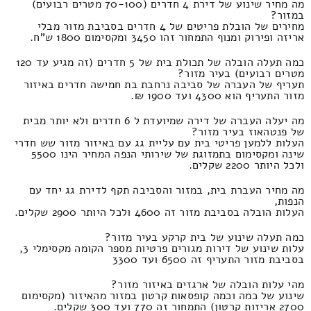
מה מחיר שינוע של דירת 4 חדרים (70-100 מטרים רבועים)
במזור?
מחירים של הובלת פריטים של 4 חדרים בסביבת מזור מבלי
אריזה ופירוק ומנוף התמחור זהו 3450 ומקסימום 1800 ש"ח.
כמה תעלה הובלה של תכולת בית של 5 חדרים (זה מגיע עד 120
מטרים רבועים) בעיר מזור?
תעריף של העברה של סביבה נרחבת בת חמישה חדרים באיזור
מזור התעריף הוא 4300 ועד 1900 ₪.
מה יעלה העברה של דירה שמיועדת ל 6 חדרים ולא יותר מבית
של פנטהאוז בעיר מזור?
העלות ללמען פריטי בית עם עליית גג עם באיזור מזור שש חדרי
שינה ומקסימום בתמזוגת של שירותי הנפה המחיר הינו 5500
ולכל היותר 2200 שקלים.
מה מחיר העברת בית, במזור והסביבה תקף לדירת גג יחד עם
הנפות,
העלות הובלה בסביבת מזור זה 4600 ולכל היותר 2900 שקלים.
כמה תעלה שינוע של בית קרקע בעיר מזור?
עלות שינוע של דירות מגורים פרטיות מספר הקומה מקסימלי 3,
בסביבת מזור התעריף זה 6500 ועד 3300
מהי עלות הובלה של ארגזים באיזור מזור?
שינוע של כמה וכמה קופסאות קרטון במזור מהאיזור (מקסימום
2700 אריזות קרטון) התמחור זה 770 ועד 300 שקלים.