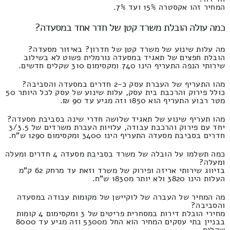
המחיר זהו אקסטרה 15% ועד 7%.
כמה עולה הובלת משרד קטן של חדר אחד במסעדה?
מה עלות שינוע של משרד קטן של חדרון? באיזור מסעדה?
הובלת חפצים של תאגיד במסעדה נורמלית פשוט לא בשילוב
שירותי הנפה התעריף הינו 740 ומקסימום 310 שקלים חדשים.
מהו התעריף של העברת עסק כ-2 חדרים במסעדה והסביבה?
כולל פירוק והרכבת בית עסק, עלות שינוע של עסק לכל היותר 50
מטר רבוע התעריף הוא 1850 וזה מגיע עד 90 ₪.
מהו תעריף שינוע של תאגיד שלושה חדרי שינה בסביבת מסעדה?
יחד עם פירוק והרכבת עבודה, עלויות העברת משרדים של 3/3.5
חדרים בסביבת מסעדה התעריף הינו 3400 ומקסימום 1290 ש"ח.
כמה תשלמו על הובלה של משרד בסביבת מסעדה 4 חדרים ומעלה
ומעלה?
בזיווג שירותי אריזה ופירוק של משרד וזאת עד מרחק 62 ק"מ
העלות הינו 3820 ולא יותר מ1830 ש"ח.
מה המחיר של העברה של לוקיישן של מקומות עבודה במסעדה
והסביבה?
מחירי הובלת דירות במסחרית פריטים של 3 ומקסימום 4 קומות
בבניין בתי עסקים המחיר הוא החל מ5300 וזה מגיע עד 8000