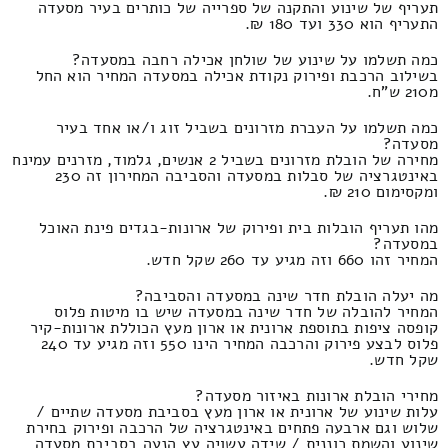
תעריף של שינוע והתקנה של ספרייה של כותרים בעיר מסעדה
התעריף הוא 330 ועד 180 ₪.
כמה תשלמו על שינוע של שולחן אכילה רחבה במסעדה?
בשילוב הרכבת ופירוק נקודת אכילה במסעדה המחיר הוא החל
מ210 ש"ח.
כמה תשלמו על העברת מזרונים בשביל זוג ו/או אחד בעיר
מסעדה?
מחירה של הובלת מזרונים בשביל 2 אנשים, גלמוד, מזרנים עמינח
באינטגרציה של סבלות במסעדה והסביבה המחירון זה 230
ומקסימום 210 ₪.
מהו תעריף הובלות בית ופירוק של ארונות-בגדים פינת האוכל
במסעדה?
המחיר זהו 660 וזה מגיע עד 260 שקל חדש.
מה יעלה הובלת חדר שינה במסעדה והסביבה?
המחיר להובלה של חדר שינה במסעדה שיש בו מיטות פלוס
קופסה ציפות בתוספת ארונית או ארון מעץ הכוללת ארונות-קיר
פלוס לבצע פירוק והרכבה המחיר הינו 550 וזה מגיע עד 240
שקל חדש.
מחירי הובלת ארונות באיזור מסעדה?
עלות שינוע של ארונית או ארון מעץ בסביבת מסעדה שתיים /
שלוש וגם ארבעה פתחים באינטגרציה של הרכבה ופירוק בחירת
שינוע והשמת כוננית / שידה עשויה עץ הנעה בסביבת מסעדה