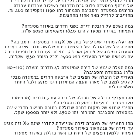
מבלי להגיע למצב של אריזה בלי הנפה ועד יכולת הובלת דירה
של מרתף במסעדה פלוס גרם מדרגות בשילוב עבודות עבודת
מרימים במסעדה והסביבה התמחור זהו 1190 ומקסימום 460 ₪.
מחוייבים להוזיל מאה אחוז מההצעות
כמה נשלם על הובלת דירת כשני חדרים באיזור מסעדה?
התמחור באיזור מסעדה הינו 1840 ומקסימום 2020 ש"ח.
מה יעלה מחירי שינוע של בית של 3Xחדר במסעדה והסביבה?
מחירה של של הובלה של רהיטים דירת שלושה חדרי שינה באיזור
מסעדה במיזוג של פירוק ואריזה, בחירת העברת בית מפנים דירה
עם נשואים טריים התעריף הוא 2400 ולכל היותר 1530 שקלים.
כמה תעלה שינוע של דירה שמיועדת ל4 חדרים ומעלה (80-110
מ"ר) במסעדה והסביבה?
תעריף של הובלה של חפצים של ארבעה חדרים במסעדה מבלי
להגיע למצב של מארז והנפה המחירון הינו 3510 ולכל היותר
1820 שקלים.
מהו תעריף הובלה של תכולה של דירה עם 5 חדרים (מקסימום
120 מטרים רבועים) במסעדה והסביבה?
מחירי שינוע של מיקום רחבה שכוללת בתוכה חמישה חדרי שינה
במסעדה והסביבה התמחור זהו 4500 ולא יותר מ1900 שקל.
מהו התעריף של העברת דירה שמיועדת לחדרי שינה X6 וזה מגיע
עד דירה של פנטהאוז באיזור מסעדה?
המחיר ללמען חפצים של דירת גג אשר כוללת באיזור מסעדה