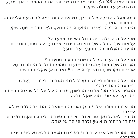
חדרי שינה X6 ולא יותר מבזיווג שירותי הנפה התמחור הוא 5510
וזה מגיע עד 2600 שקלים.
כמה תעלה הובלה של בניין, במסעדה כוחו יפה לבית עם עליית גג
בהוספת הנפה,
המחירון הובלה באיזור מסעדה זה 4200 ולא יותר מ2960 שקל.
מהי עלות הובלת בית גדול באיזור מסעדה?
עלויות של הובלה של בתי מגורים פרטיים 2-3 קומות, בסביבת
מסעדה העלות זהו 5900 ועד 3300
מהי עלות העברה של קרטונים בעיר מסעדה?
העברה של כמות ארגזים במסעדה מהמקום (לכל היותר 2900
אריזות מקרטון) התעריף הוא 820 ועד 340 שקלים חדשים.
מה יעלה תוספת פירוק ומארז לבתי מגורים ודירה – לארגז
במסעדה והסביבה?
הוספה על פי מס' ארגזי הקרטון, מחירה של על כל אריזה התמחור
זהו 47 ולא יותר מ21 שקל חדש.
מה עלות הוספה של פירוק ואריזה במסעדה והסביבה לפריט לא
עמיד?
המחיר לארגז מקרטון אחד באיזור מסעדה בזיווג התקנת רפידות
ייחודי המחיר הוא 56 ולכל היותר 26 שקל.
מה המחיר של שינוע דירות בסביבת מסעדה ללא מעלית בפנים
הדירה?