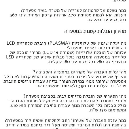
שקלים.
כמה נשלם על קרטונים לאריזה של משרד בעיר מסעדה?
העלות הוא לכמות מסוימת 470 אריזות קרטון המחיר הינו 360
וזה מגיע עד 220 ₪.
מחירון הובלות קטנות במסעדה
מה יעלה שינוע של טלוויזיות (PLASMA) הובלת טלוויזיה LCD
בהוספת סבלות באיזור מסעדה?
עלותה של הובלת טלויזיות (שטוחה או LCD) מחירי הובלה של
טלויזיה במסעדה והסביבה כולל סבלות שינוע של טלוויזיה LED
התעריף זה 280 וזה מגיע עד 180 שקלים.
מהי עלות העברה של מקררים במסעדה והסביבה?
תעריף של שינוע של פריזר בסביבת מסעדה בהתפרקדות לא כולל
אקסטרה שירותי מנוף במידת הצורך בזיווג עבודת מרימים העברת
פריג'ידר העלות הינו 390 ולא יותר ממאתיים ₪.
מהו התעריף של הובלת מדיחים לבית בסביבת מסעדה?
מחירי בתמורה להובלת בית והרכבה ופירוק של מכונת ההדחה –
כולל סבלות בלי השכרת מנוף עבודת סחיבה המחירון הוא 410
ומקסימום 170 ש"ח.
כמה עולה העברה של שטיחון רחב ולחלופין שטיח קיר במסעדה?
בהוספת התגלגלות המרבד ופשיטה מעל דיר ביתכם במידה וחייב