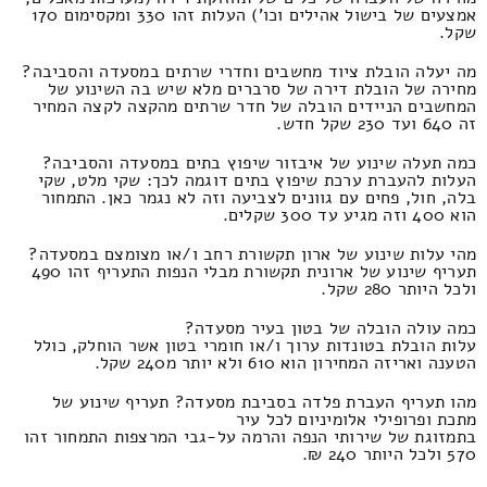
אמצעים של בישול אהילים וכו') העלות זהו 330 ומקסימום 170
שקל.
מה יעלה הובלת ציוד מחשבים וחדרי שרתים במסעדה והסביבה?
מחירה של הובלת דירה של סרברים מלא שיש בה השינוע של
המחשבים הניידים הובלה של חדר שרתים מהקצה לקצה המחיר
זה 640 ועד 230 שקל חדש.
כמה תעלה שינוע של איבזור שיפוץ בתים במסעדה והסביבה?
העלות להעברת ערכת שיפוץ בתים דוגמה לכך: שקי מלט, שקי
בלה, חול, פחים עם גוונים לצביעה וזה לא נגמר כאן. התמחור
הוא 400 וזה מגיע עד 300 שקלים.
מהי עלות שינוע של ארון תקשורת רחב ו/או מצומצם במסעדה?
תעריף שינוע של ארונית תקשורת מבלי הנפות התעריף זהו 490
ולכל היותר 280 שקל.
כמה עולה הובלה של בטון בעיר מסעדה?
עלות הובלת בטונדות ערוך ו/או חומרי בטון אשר הוחלק, כולל
הטענה ואריזה המחירון הוא 610 ולא יותר מ240 שקל.
מהו תעריף העברת פלדה בסביבת מסעדה? תעריף שינוע של
מתכת ופרופילי אלומיניום לכל עיר
בתמזוגת של שירותי הנפה והרמה על-גבי המרצפות התמחור זהו
570 ולכל היותר 240 ₪.