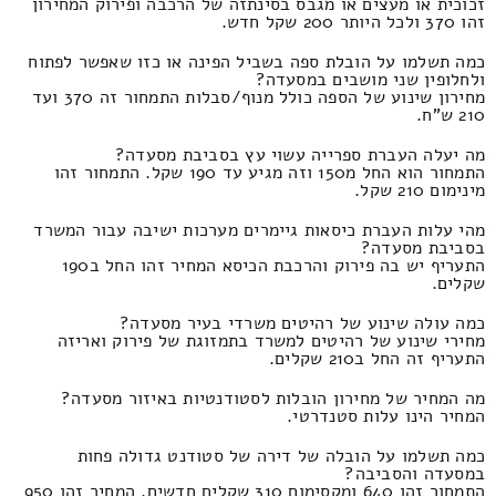
זכוכית או מעצים או מגבס בסינתזה של הרכבה ופירוק המחירון
זהו 370 ולכל היותר 200 שקל חדש.
כמה תשלמו על הובלת ספה בשביל הפינה או כזו שאפשר לפתוח
ולחלופין שני מושבים במסעדה?
מחירון שינוע של הספה כולל מנוף/סבלות התמחור זה 370 ועד
210 ש"ח.
מה יעלה העברת ספרייה עשוי עץ בסביבת מסעדה?
התמחור הוא החל מ150 וזה מגיע עד 190 שקל. התמחור זהו
מינימום 210 שקל.
מהי עלות העברת כיסאות גיימרים מערכות ישיבה עבור המשרד
בסביבת מסעדה?
התעריף יש בה פירוק והרכבת הכיסא המחיר זהו החל ב190
שקלים.
כמה עולה שינוע של רהיטים משרדי בעיר מסעדה?
מחירי שינוע של רהיטים למשרד בתמזוגת של פירוק ואריזה
התעריף זה החל ב210 שקלים.
מה המחיר של מחירון הובלות לסטודנטיות באיזור מסעדה?
המחיר הינו עלות סטנדרטי.
כמה תשלמו על הובלה של דירה של סטודנט גדולה פחות
במסעדה והסביבה?
התמחור זהו 640 ומקסימום 310 שקלים חדשים. המחיר זהו 950