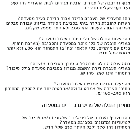
מנוף והרכבה של תנורים הובלת תנורים לבית התעריף זהו 390
ועד 190 שקלים חדשים.
מהו התעריף של העברת פריזר עבור הדירה בעיר מסעדה?
העלות להובלת מקרר ביתי בסביבת מסעדה בזיווג עבודת סבלים
ושירותי הנפה העלות הוא 400 ולא יותר מ200 שקלים.
מהי עלות הובלה של כלי מיתר באיזור מסעדה?
תעריף הובלה של כלי מיתר במסעדה והסביבה (מערכת תיפוף,
כלים עם מיתרים, כלי קלאסי וכיו"ב) התמחור הוא 480 ולא יותר
מ200 שקל חדש.
כמה עולה הובלת סוכה פלוס סוכך בסביבת מסעדה?
תעריף העברת דירה והשמת מגורון בסביבת מסעדה כולל סיכוך?
התמחור הינו 190-250 ₪.
מה יעלה הובלת אמבט באיזור מסעדה?
מחירי העברה של אמבט גדולה/אמבטיה יחד עם להתקין המחירון
הוא 180-450 ₪.
מחירון הובלה של פריטים בודדים במסעדה
מהו תעריף העברה של פריג'ידר שלגונים ו/או פריזר של
קפיטריות ומזנונים בסביבת מסעדה?
המחירון זהו 370 ולכל היותר 230 שקל חדש.