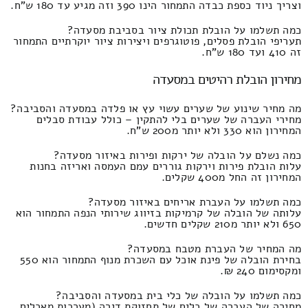
וצריך ניוד כספת כבדה התמחור הינו 390 וזה מגיע עד 180 ש"ח.
כמה תשלמו על הובלת תכולת ציור בסביבת מסעדה?
תעריפי הובלת פסלים, פוטוגרפים ויצירות ציור יוקרתיים התמחור
זה 410 ועד 180 ש"ח.
מחירון הובלת רהיטים במסעדה
מה מחיר שינוע של שערים עשוי עץ או פלדה במסעדה והסביבה?
מחירי העברה של שערים בלי להתקין – כולל עבודת סבלים
המחירון הוא 330 ולא יותר מ200 ש"ח.
כמה נשלם על הובלה של ירקות ופירות באיזור מסעדה?
עלות הובלת פירות וירקות גוררים עמם העמסה ואריזה בחנות
המחירון זה החל מ400 שקלים.
כמה תשלמו על העברת אריחים באיזור מסעדה?
עלותה של הובלה של קרמיקות בזיווג שירותי הנפה התמחור הוא
650 ולא יותר מ210 שקלים חדשים.
מה המחיר של העברת מטבח במסעדה?
בחירת הובלה של פינת אוכל עם השכרת מנוף התמחור הוא 550
ומקסימום 240 ₪.
כמה תשלמו על הובלה של כלי בית במסעדה והסביבה?
מחירה של העברה של כלים של תחזוקת דירה (מערכות מאכלים,