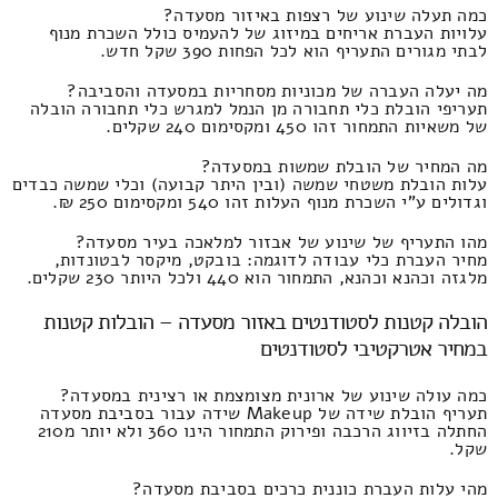
כמה תעלה שינוע של רצפות באיזור מסעדה?
עלויות העברת אריחים במיזוג של להעמיס כולל השכרת מנוף
לבתי מגורים התעריף הוא לכל הפחות 390 שקל חדש.
מה יעלה העברה של מכוניות מסחריות במסעדה והסביבה?
תעריפי הובלת כלי תחבורה מן הנמל למגרש כלי תחבורה הובלה
של משאיות התמחור זהו 450 ומקסימום 240 שקלים.
מה המחיר של הובלת שמשות במסעדה?
עלות הובלת משטחי שמשה (ובין היתר קבועה) וכלי שמשה כבדים
וגדולים ע"י השכרת מנוף העלות זהו 540 ומקסימום 250 ₪.
מהו התעריף של שינוע של אבזור למלאכה בעיר מסעדה?
מחיר העברת כלי עבודה לדוגמה: בובקט, מיקסר לבטונדות,
מלגזה וכהנא וכהנא, התמחור הוא 440 ולכל היותר 230 שקלים.
הובלה קטנות לסטודנטים באזור מסעדה – הובלות קטנות
במחיר אטרקטיבי לסטודנטים
כמה עולה שינוע של ארונית מצומצמת או רצינית במסעדה?
תעריף הובלת שידה של Makeup שידה עבור בסביבת מסעדה
החתלה בזיווג הרכבה ופירוק התמחור הינו 360 ולא יותר מ210
שקל.
מהי עלות העברת כוננית כרכים בסביבת מסעדה?