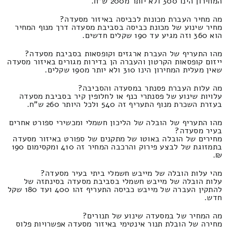
המחירון הינו 300 ולא יותר מ200 ש"ח.
מה מחיר העברת מכונות לכביסה באיזור מסעדה?
מחיר שינוע של מכונת כביסה בסביבת מסעדה דרך מנוף המחיר
הוא 360 וזה מגיע עד 190 שקלים חדשים.
מהו התעריף של העברת ארגזים וקופסאות בסביבת מסעדה?
ייזום קופסאות הקרטון והעברה הן בדירות מגורים באיזור מסעדה
שאין מעלית המחירון הינו 310 ולא יותר מ190 שקלים.
מה עלות העברת פסנתר במסעדה והסביבה?
עלויות שינוע של פסנתרי כנף או לחלופין קיר בסביבת מסעדה
בעזרת השכרת מנוף התעריף זה 540 ולכל היותר 260 ש"ח.
מהו התעריף של הובלה של הליכון חשמלי ומכשירי ספורט אחרים
בעיר מסעדה?
מחירים של הובלה באוטו של מתקנים של ספורט באיזור מסעדה
בתמזוגת של לבצע פירוק והרכבה המחיר זה 410 ומקסימום 190
₪.
מהי עלות הובלה של מייבש חשמלי ביתי בעיר מסעדה?
עלות הובלה של מייבש חשמלי בסביבת מסעדה בסינתזה של
להתקין העברה של מייבש כביסה התעריף זהו 400 ועד 180 שקל
חדש.
מה המחיר של במסעדה שינוע של תנורים?
מחירה של הובלת תנור אינטימי באיזור מסעדה אפשרויות פלוס