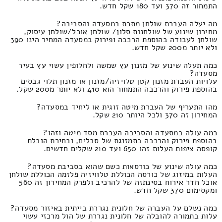
התמחור זה 370 ועד 180 שקל חדש.
מה יעלה העברת שולחן מתכת במסעדה והסביבה?
מחירון שינוע של שולחנות סלון/ שולחן אוכל/שולחן עיסוק,
שולחן לעבודה בהוספת הרכבה ופירוק במסעדה המחיר הינו 390
ולא יותר מ200 שקל חדש.
כמה תעלה שינוע של מזנון עץ שמשה ולחלופין עשוי עץ בעיר
מסעדה?
עלויות העברת מזנון קטן טלויזיה/מזנון או מזנון תלוי גבסים
בהוספת פירוק והרכבה התמחור הוא 410 ולא יותר מ200 שקל.
מהו התעריף של העברת מיטה זוגית או ליחיד במסעדה?
המחירון זה 370 ולכל היותר 210 שקל.
כמה עולה במסעדה והסביבה העברת מסד מיטה וזהו?
בהוספת פירוק והרכבה בתמזוגת של סבלים, ובחירת הובלת
קופסה ציפות העלות זהו 650 ועד 210 שקלים חדשים.
כמה עולה שינוע של כורסאות כשם שהוא בסביבת מסעדה?
העלות במיזוג של כורסה הכוללת טלוויזיה פלזמה הכוללת שולחן
אוכל חדר אירוח בסינתזה של להרכיב ולפרק המחירון זה 560
ומקסימום 370 שקל חדש.
כמה נשלם על העברה של חלונית נגררת בייתית באיזור מסעדה?
עלות בתמורה להובלה של חלונית נגררת של הול מרכזי עשוי