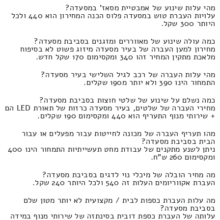
מהי עלות שינוע של אמבטיית מסאז' במסעדה?
עלויות העברת טוש במסעדה פלוס הכנה המחירון הוא 440 ולכל
היותר 300 שקל.
כמה עולה שינוע של מאווררים ומזגנים בסביבת מסעדה?
מחירון למען העברה של בעיר מסעדה מיזוג פשוט לא בסיפוח
מלאכת מתקין המחיר זהו 340 ומקסימום 170 שקל חדש.
מהי עלות העברה של רכב לגיל השלישי בעיר מסעדה?
התמחור הינו 390 ולא יותר מ190 שקלים.
כמה נשלם על שינוע של שלטי חוצות בסביבת מסעדה?
מחירי העברה של שלטים, בעיר מסעדה כרזות של תאורת LED הם
+ שירותי מנוף התעריף הוא 440 ומקסימום 190 שקלים.
מהו תעריף העברה של מכונה לחייטות עבור מפעלים או עבור
הבית בסביבת מסעדה?
ניתן לשנע מתקנים של עבודת מחט תעשייתיות התמחור הינו 400
ומקסימום 260 ש"ח.
מה מחיר הובלה של מיכלי נוי לדגים בסביבת מסעדה?
העברת אקווריומים העלות זה 540 ולכל היותר 240 שקל.
מה עלות העברת כספות לבית / מקצועית לא יותר מטון שלם
בסביבת מסעדה?
עלותה של העברת כספת דובית בסינתזה של שירותי מנוף במידה