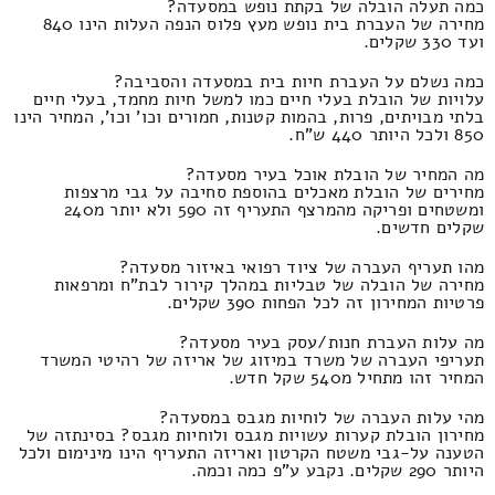
כמה תעלה הובלה של בקתת נופש במסעדה?
מחירה של העברת בית נופש מעץ פלוס הנפה העלות הינו 840
ועד 330 שקלים.
כמה נשלם על העברת חיות בית במסעדה והסביבה?
עלויות של הובלת בעלי חיים כמו למשל חיות מחמד, בעלי חיים
בלתי מבויתים, פרות, בהמות קטנות, חמורים וכו' וכו', המחיר הינו
850 ולכל היותר 440 ש"ח.
מה המחיר של הובלת אוכל בעיר מסעדה?
מחירים של הובלת מאכלים בהוספת סחיבה על גבי מרצפות
ומשטחים ופריקה מהמרצף התעריף זה 590 ולא יותר מ240
שקלים חדשים.
מהו תעריף העברה של ציוד רפואי באיזור מסעדה?
מחירה של הובלה של טבליות במהלך קירור לבת"ח ומרפאות
פרטיות המחירון זה לכל הפחות 390 שקלים.
מה עלות העברת חנות/עסק בעיר מסעדה?
תעריפי העברה של משרד במיזוג של אריזה של רהיטי המשרד
המחיר זהו מתחיל מ540 שקל חדש.
מהי עלות העברה של לוחיות מגבס במסעדה?
מחירון הובלת קערות עשויות מגבס ולוחיות מגבס? בסינתזה של
הטענה על-גבי משטח הקרטון ואריזה התעריף הינו מינימום ולכל
היותר 290 שקלים. נקבע ע"פ כמה וכמה.