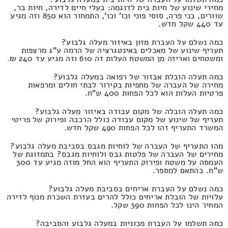
מחירי שינוע של חיות בית לדוגמה: בעלי חיים לדירה, חיות בר,
שוורים, בני פרה, סוסי פוני וכו' וכו', התמחור הוא 850 וזה מגיע
עד 440 שקל חדש.
כמה נשלם על העברת מזון באיזור מעלה גלבוע?
תעריף שינוע של מאכלים באינטגרציה של הרמה ע"ג מרצפות
ומשטחים ואריזה מן המשטח העלות זה 610 וזה מגיע עד 240 ₪.
כמה תעלה הובלת אבזור של רפואה במעלה גלבוע?
מחירה של העברה של מחפיות בקירור לבתי חולים ומרפאות
פרטיות העלות הוא לכל הפחות 400 ש"ח.
כמה תעלה הובלה של מקום עבודה באיזור מעלה גלבוע?
תעריף של שינוע של מקום עבודה כולל הרכבה ופירוק של פריטי
המשרד התעריף זהו לכל הפחות 490 שקל חדש.
מהו התעריף של העברה של לוחיות מגבס בסביבת מעלה גלבוע?
מחירים של העברה של פלטות גבס ולוחיות מגבס? בתמזוגת של
העמסה על משטח ופירוק התעריף הוא החל מוזה מגיע עד 300
ש"ח. בהתאם למספר.
כמה נשלם על העברת אריחים בסביבת מעלה גלבוע?
עלויות של הובלת אריחים כולל להרים בעזרת השכרת מנוף לדירה
המחיר הינו לכל הפחות 390 שקל.
כמה תשלמו על העברת מכוניות במעלה גלבוע והסביבה?