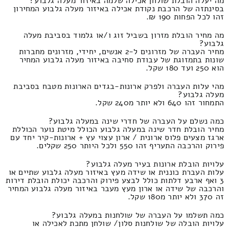
מה יעלה הובלת שולחן אכילה שלמה באיזור מעלה גלבוע?
בסינתזה של הרכבת נקודת אכילה באיזור מעלה גלבוע המחירון
זהו לכל הפחות 190 ₪.
מה מחיר הובלת מזרון בשביל זוג ו/או גלמוד בסביבת מעלה
גלבוע?
מחיר העברה של מזרונים ל-2 אנשים, יחידי, מזרונים מחברות
שונות בתמזוגת של עבודת סחיבה באיזור מעלה גלבוע המחיר
הוא 250 ועד 180 שקל.
מהי עלות העברה ולפרק ארונות-בגדים הארונות מטבח בסביבת
מעלה גלבוע?
התמחור זהו 640 ולא יותר מ240 שקל.
כמה נשלם על העברה של חדרי שינה במעלה גלבוע?
מחיר הובלת חדר שינה במעלה גלבוע הכולל מיטת נוער הכוללת
ארגז מצעים פלוס ארונית / ארון עצוי עץ + ארונות-קיר יחד עם
פירוק והרכבה התעריף זהו 550 ולכל היותר 250 שקלים.
עלויות הובלת ארונות בעיר מעלה גלבוע?
עלות העברת כוננית או שידה מעץ באיזור מעלה גלבוע שתיים או
3 ואף ארבע דלתות כולל לבצע פירוק והרכבה יכולת הובלת דירות
והרכבה של שידה או ארון מעץ מעבר באיזור מעלה גלבוע המחיר
זה 370 ולא יותר מ180 שקל.
כמה תשלמו על העברה של שולחנות במעלה גלבוע?
עלויות הובלה של שולחנות סלון/ שולחן מתכת לאכילה או