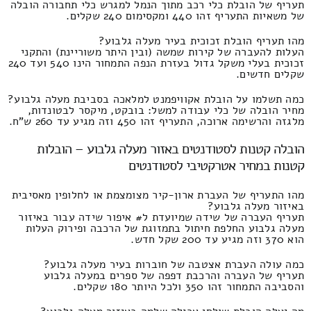
תעריף של הובלת כלי רכב מתוך הנמל למגרש כלי תחבורה הובלה
של משאיות התעריף זהו 440 ומקסימום 240 שקלים.
מהו תעריף הובלת זכוכית בעיר מעלה גלבוע?
העלות להעברה של קירות שמשה (ובין היתר משוריינת) והתקני
זכוכית בעלי משקל גדול בעזרת הנפה התמחור הינו 540 ועד 240
שקלים חדשים.
כמה תשלמו על הובלת אקוויפמנט למלאכה בסביבת מעלה גלבוע?
מחיר הובלה של כלי עבודה למשל: בובקט, מיקסר לבטונדות,
מלגזה והרשימה ארוכה, התעריף זהו 450 וזה מגיע עד 260 ש"ח.
הובלה קטנות לסטודנטים באזור מעלה גלבוע – הובלות
קטנות במחיר אטרקטיבי לסטודנטים
מהו התעריף של העברת ארון-קיר מצומצמת או לחלופין מאסיבית
באיזור מעלה גלבוע?
תעריף העברה של שידה שמיועדת ל# איפור שידה עבור באיזור
מעלה גלבוע החלפת חיתול בתמזוגת של הרכבה ופירוק העלות
הוא 370 וזה מגיע עד 200 שקל חדש.
כמה עולה העברת אצטבה של חוברות בעיר מעלה גלבוע?
תעריף של העברה והרכבת דפפה של ספרים במעלה גלבוע
והסביבה התמחור זהו 350 ולכל היותר 180 שקלים.