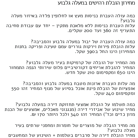
מחירון הובלת רהיטים במעלה גלבוע
כמה עולה העברת כניסות מעץ או לחלופין פלדה באיזור מעלה
גלבוע?
עלות העברת כניסות ללא מלאכת מתקין – יחד עם עבודת סחיבה
התעריף זה 360 ועד 200 שקלים.
כמה עולה העברה של יבול במעלה גלבוע והסביבה?
עלות הובלת פירות וירקות גוררים עמם טעינה ופריקה בחנות
המחירון הינו החל ב390 שקל.
מה המחיר של הובלה של קרמיקות בעיר מעלה גלבוע?
המחיר להובלת אריחים דקורטיביים פלוס שירותי הנפה התמחור
הינו 630 ומקסימום 210 שקל חדש.
מה עלות העברת ארונות מטבח במעלה גלבוע והסביבה?
אופציות של הובלת פינת אוכל בסיוע של מנוף המחיר זהו 550
ומקסימום 240 שקל.
כמה תשלמו על הובלת אמצעי תחזוקת דירה במעלה גלבוע?
מחיר שינוע של אביזרי דירה (מנגנוני מאכלים, אמצעים של הכנת
מזון כדים וכד') המחיר זהו 340 ולכל היותר 170 ₪.
מה מחיר הובלה של מוצרים של חומרות ומחסני שרתים בעיר
מעלה גלבוע?
מחיר הובלת דירה של סרברים בשלמות + השינוע של המחשבים