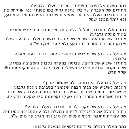
כמה נשלם על העברת פסנתר באיזור מעלה גלבוע?
מחירים של העברה של כלי נגינה גדול כמו פסנתר כנף או לחלופין
קיר בסביבת מעלה גלבוע באמצעות שירותי הנפה המחיר הוא 550
ולא יותר מ270 שקל.
כמה תעלה העברת מסלול הליכה חשמלי ומכונות ספורט אחרים
בעיר מעלה גלבוע?
מחירון שינוע באוטו של מכשירים של כושר במעלה גלבוע בשילוב
פירוק והרכבה המחיר זהו 390 ולא יותר מ170 ש"ח.
מה יעלה שינוע של מייבש כביסה לשימוש בבית בעיר מעלה
גלבוע?
מחירון שינוע של מייבש כביסה במעלה גלבוע והסביבה במיזוג
של התקנות הובלת מייבש חשמלי התעריף זהו 400 ומקסימום 180
שקל חדש.
מה יעלה במעלה גלבוע הובלת טוסטר אובן?
העלות לשינוע של תנור רצפה אינטימי בסביבת מעלה גלבוע
אפשרויות בסיפוח שירותי הנפה והרכבת תנורים העברה של תנור
לבנים משפחתי התמחור הינו 390 ומקסימום 170 שקלים חדשים.
מה יעלה שינוע של מקרר לבית בסביבת מעלה גלבוע?
מחיר הובלה של פריג'ידר לדירה במעלה גלבוע והסביבה בסינתזה
של עבודת סחיבה ומנוף העלות זה 410 וזה מגיע עד 210 ש"ח.
כמה תעלה הובלת ציוד למוזיקאים במעלה גלבוע?