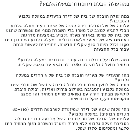
כמה עולה הובלת דירת חדר במעלה גלבוע?
כמה עולה הובלה של בית של דירה מזערית במעלה גלבוע
והסביבה?
עלותה של של הובלת דירה קטנה של איזור בעיר מעלה גלבוע
מבלי להגיע למצב של מארז בלי השכרת מנוף עם אפשרות שינוע
של בית של מחסן באיזור מעלה גלבוע באמצעות מדרגות
באינטגרציה של סיועי מלאכת סבלים במעלה גלבוע המחירון הינו
1190 ולכל היותר 510 שקלים חדשים. מחוייבים לעשות הנחה
עבור כלל ההצעות
כמה נשלם על הובלת דירה עם כ-2 חדרים במעלה גלבוע?
המחיר במעלה גלבוע זה 1780 וזה מגיע עד 2040 שקלים.
מהו התעריף של תעריף הובלה של בית של 3 חדרים במעלה
גלבוע?
מחירה של למען העברת כל תכולה דירה עם שלושה חדרי שינה
במעלה גלבוע והסביבה בשילוב פירוק ואריזה, יכולת הובלת
לוקיישן מבתוך דירה עם נשואים טריים המחיר זהו 2200
ומקסימום 1530 שקלים חדשים.
מהי עלות שינוע של דירה שמיועדת לארבעה חדרים (80-110
מטרים רבועים) במעלה גלבוע?
עלויות של הובלה של תכולת דירה של ארבעה חדרים גדולה
בסביבת מעלה גלבוע ללא פירוק ומארז והשכרת מנוף המחיר הינו
3470 ומקסימום 1770 שקל.