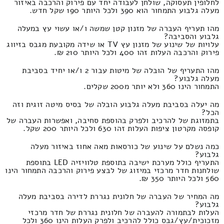
לחלופין תעסוקה, שולחן לעבודה יחד עם פירוק והרכבה באיזור
מעלה גלבוע התמחור הוא 390 ולכל היותר 190 שקל חדש.
מהו תעריף העברה של מזנון קטן שמשה ו/או עשוי עץ במעלה
גלבוע והסביבה?
עלויות של שינוע של מזנון עץ TV או שידה מקובעת מגבס בזיווג
פירוק והרכבה העלות זהו 400 ולכל היותר 210 ₪.
מהו התעריף של הובלה של מיטות עבור 2 ו/או יחיד בסביבת
מעלה גלבוע?
התמחור הינו 360 ולא יותר מ200 שקלים.
מה יעלה בסביבת מעלה גלבוע הובלה של בסיס מיטה זוגית וזה
הכל?
בתמזוגת של להרכיב ולפרק בהוספת סחיבה, ואפשרות העברה של
קופסה מקרטון ציפות העלות זהו 630 ולכל היותר 200 שקל.
כמה נשלם על שינוע של כורסאות מאה אחוז באיזור מעלה
גלבוע?
התעריף כולל מערכת ישיבה בתוספת טלוויזיה LED בתוספת
שולחנות חדר מרכזי במיזוג של לבצע פירוק והרכבה התמחור הינו
560 ולכל היותר 350 ₪.
מה המחיר של העברה של חלונית נגררת לדירה בסביבת מעלה
גלבוע?
העלות לבתמורה להעברה של חלונית נגררת של חדר מרכזי
מזכוכית/עץ/גבס כולל להרכיב ולפרק העלות הינו 360 ולכל