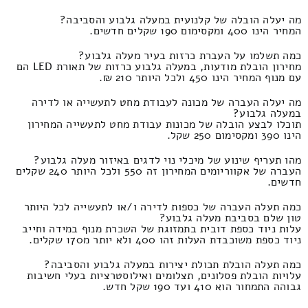
מה יעלה הובלה של קלנועית במעלה גלבוע והסביבה?
המחיר הינו 400 ומקסימום 190 שקלים חדשים.
כמה תשלמו על העברת כרזות בעיר מעלה גלבוע?
מחירון הובלת מודעות, במעלה גלבוע כרזות של תאורת LED הם
עם מנוף המחיר הינו 450 ולכל היותר 210 ₪.
מה יעלה העברה של מכונה לעבודת מחט לתעשייה או לדירה
במעלה גלבוע?
תוכלו לבצע הובלה של מכונות עבודת מחט לתעשייה המחירון
הינו 390 ומקסימום 250 שקל.
מהו תעריף שינוע של מיכלי נוי לדגים באיזור מעלה גלבוע?
העברה של אקווריומים המחירון זה 550 ולכל היותר 240 שקלים
חדשים.
כמה תעלה העברה של כספות לדירה ו/או לתעשייה לכל היותר
טון שלם בסביבת מעלה גלבוע?
עלות ניוד כספת דובית בתמזוגת של השכרת מנוף במידה וחייב
ניוד כספת משוכבדת העלות זהו 400 ולא יותר מ170 שקלים.
כמה תעלה הובלת תכולת יצירות במעלה גלבוע והסביבה?
עלויות הובלת פסלונים, תצלומים ואילוסטרציות בעלי חשיבות
גבוהה התמחור הוא 410 ועד 190 שקל חדש.