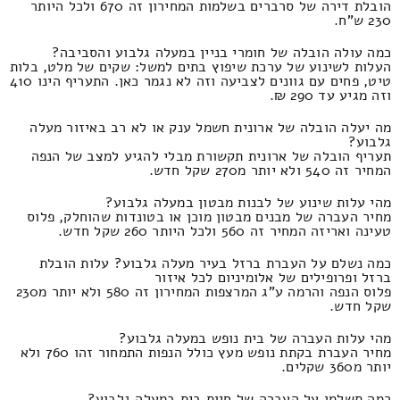
הובלת דירה של סרברים בשלמות המחירון זה 670 ולכל היותר
230 ש"ח.
כמה עולה הובלה של חומרי בניין במעלה גלבוע והסביבה?
העלות לשינוע של ערכת שיפוץ בתים למשל: שקים של מלט, בלות
טיט, פחים עם גוונים לצביעה וזה לא נגמר כאן. התעריף הינו 410
וזה מגיע עד 290 ₪.
מה יעלה הובלה של ארונית חשמל ענק או לא רב באיזור מעלה
גלבוע?
תעריף הובלה של ארונית תקשורת מבלי להגיע למצב של הנפה
המחיר זה 540 ולא יותר מ270 שקל חדש.
מהי עלות שינוע של לבנות מבטון במעלה גלבוע?
מחיר העברה של מבנים מבטון מוכן או בטונדות שהוחלק, פלוס
טעינה ואריזה המחיר זה 560 ולכל היותר 260 שקל חדש.
כמה נשלם על העברת ברזל בעיר מעלה גלבוע? עלות הובלת
ברזל ופרופילים של אלומיניום לכל איזור
פלוס הנפה והרמה ע"ג המרצפות המחירון זה 580 ולא יותר מ230
שקל חדש.
מהי עלות העברה של בית נופש במעלה גלבוע?
מחיר העברת בקתת נופש מעץ כולל הנפות התמחור זהו 760 ולא
יותר מ360 שקלים.
כמה תשלמו על העברה של חיות בית במעלה גלבוע?