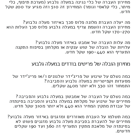
מחירון העברה של כלי נגינה במעלה גלבוע (מערכת תיפוף, כלי
מיתר, כלי קלאסי וגומר) המחירון זה 510 וזה מגיע עד 200 שקל
חדש.
מה יעלה העברת מלונה פלוס סכך באיזור מעלה גלבוע?
מחירון העברה והשמת צריף במעלה גלבוע פלוס סכך העלות הוא
170-270 שקל חדש.
מה עלות העברה של אמבט באיזור מעלה גלבוע?
עלויות של הובלה של טוש ענקית או מקלחון בסיפוח התקנה
התעריף הוא 190-440 שקל חדש.
מחירון הובלה של פריטים בודדים במעלה גלבוע
כמה נשלם על שינוע של פריג'ידר שלגונים ו/או פריג'ידר של
מסעדות וקפיטריות במעלה גלבוע והסביבה?
התמחור זהו 330 ולא יותר מ240 שקלים.
כמה נשלם על העברה של אמבטון במעלה גלבוע והסביבה?
מחירים של שינוע של מקלחת במעלה גלבוע והסביבה בסינתזה
של עבודת מתקין המחיר הוא 440 ולא יותר מ310 שקל חדש.
כמה תשלמו על העברת מאווררים ומזגנים באיזור מעלה גלבוע?
מחירים של להעברת בסביבת מעלה גלבוע מזגנים פשוט לא
בסינתזה של מלאכת מתקין התעריף זה 360 ועד 190 שקלים
חדשים.