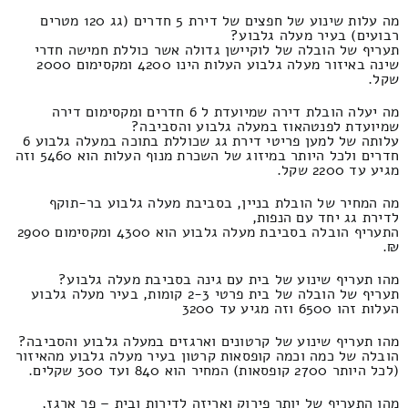
מה עלות שינוע של חפצים של דירת 5 חדרים (גג 120 מטרים
רבועים) בעיר מעלה גלבוע?
תעריף של הובלה של לוקיישן גדולה אשר כוללת חמישה חדרי
שינה באיזור מעלה גלבוע העלות הינו 4200 ומקסימום 2000
שקל.
מה יעלה הובלת דירה שמיועדת ל 6 חדרים ומקסימום דירה
שמיועדת לפנטהאוז במעלה גלבוע והסביבה?
עלותה של למען פריטי דירת גג שכוללת בתוכה במעלה גלבוע 6
חדרים ולכל היותר במיזוג של השכרת מנוף העלות הוא 5460 וזה
מגיע עד 2200 שקל.
מה המחיר של הובלת בניין, בסביבת מעלה גלבוע בר-תוקף
לדירת גג יחד עם הנפות,
התעריף הובלה בסביבת מעלה גלבוע הוא 4300 ומקסימום 2900
₪.
מהו תעריף שינוע של בית עם גינה בסביבת מעלה גלבוע?
תעריף של הובלה של בית פרטי 2-3 קומות, בעיר מעלה גלבוע
העלות זהו 6500 וזה מגיע עד 3200
מהו תעריף שינוע של קרטונים וארגזים במעלה גלבוע והסביבה?
הובלה של כמה וכמה קופסאות קרטון בעיר מעלה גלבוע מהאיזור
(לכל היותר 2700 קופסאות) המחיר הוא 840 ועד 300 שקלים.
מהו התעריף של יותר פירוק ואריזה לדירות ובית – פר ארגז,