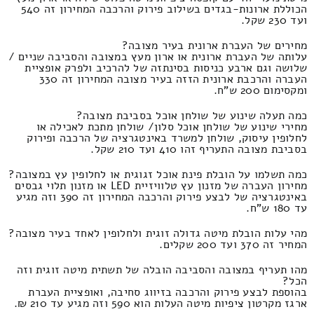
הכוללת ארונות-בגדים בשילוב פירוק והרכבה המחירון זה 540
ועד 230 שקל.
מחירים של העברת ארונית בעיר מצובה?
עלותה של העברת ארונית או ארון מעץ במצובה והסביבה שניים /
שלושה וגם ארבע כניסות בסינתזה של להרכיב ולפרק אופציית
העברה והרכבת ארונית הזזה בעיר מצובה המחירון זה 330
ומקסימום 200 ש"ח.
כמה תעלה שינוע של שולחן אוכל בסביבת מצובה?
מחירי שינוע של שולחן אוכל סלון/ שולחן מתכת לאכילה או
לחלופין עיסוק, שולחן למשרד באינטגרציה של הרכבה ופירוק
בסביבת מצובה התעריף זהו 410 ועד 210 שקל.
כמה תשלמו על הובלת פינת אוכל זגוגית או לחלופין עץ במצובה?
מחירון העברה של מזנון עץ טלוויזיית LED או מזנון תלוי גבסים
באינטגרציה של לבצע פירוק והרכבה המחירון זה 390 וזה מגיע
עד 180 ש"ח.
מהי עלות הובלת מיטה גדולה זוגית ולחלופין לאחד בעיר מצובה?
המחיר זה 370 ועד 200 שקלים.
מהו תעריף במצובה והסביבה הובלה של תשתית מיטה זוגית וזה
הכל?
בהוספת לבצע פירוק והרכבה בזיווג סחיבה, ואופציית העברת
ארגז מקרטון ציפיות מיטה העלות הוא 590 וזה מגיע עד 210 ₪.