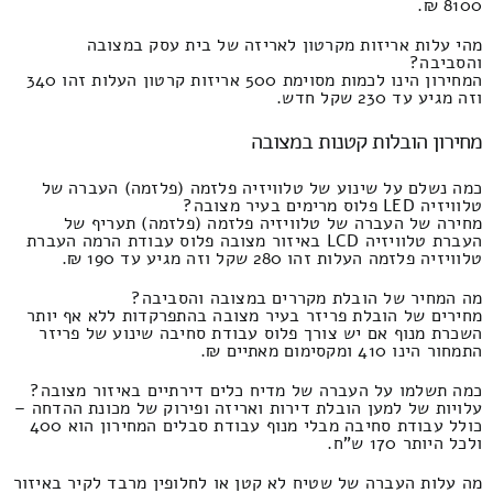
8100 ₪.
מהי עלות אריזות מקרטון לאריזה של בית עסק במצובה
והסביבה?
המחירון הינו לכמות מסוימת 500 אריזות קרטון העלות זהו 340
וזה מגיע עד 230 שקל חדש.
מחירון הובלות קטנות במצובה
כמה נשלם על שינוע של טלוויזיה פלזמה (פלזמה) העברה של
טלוויזיה LED פלוס מרימים בעיר מצובה?
מחירה של העברה של טלוויזיה פלזמה (פלזמה) תעריף של
העברת טלוויזיה LCD באיזור מצובה פלוס עבודת הרמה העברת
טלוויזיה פלזמה העלות זהו 280 שקל וזה מגיע עד 190 ₪.
מה המחיר של הובלת מקררים במצובה והסביבה?
מחירים של הובלת פריזר בעיר מצובה בהתפרקדות ללא אף יותר
השכרת מנוף אם יש צורך פלוס עבודת סחיבה שינוע של פריזר
התמחור הינו 410 ומקסימום מאתיים ₪.
כמה תשלמו על העברה של מדיח כלים דירתיים באיזור מצובה?
עלויות של למען הובלת דירות ואריזה ופירוק של מכונת ההדחה –
כולל עבודת סחיבה מבלי מנוף עבודת סבלים המחירון הוא 400
ולכל היותר 170 ש"ח.
מה עלות העברה של שטיח לא קטן או לחלופין מרבד לקיר באיזור