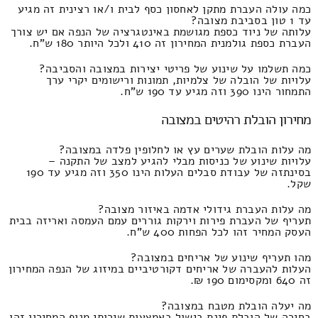
כמה עולה העברת מתקן לאחסון כסף לבית ו/או רצינית זה מגיע
עד 1 טון בסביבת מצובה?
עלותה של ניוד כספת מגושמת באינטגרציה של הנפה אם יש צורך
העברת כספת גולמנית המחירון זה 410 ולכל היותר 180 ש"ח.
כמה תשלמו על שינוע של פריטי יצירות במצובה והסביבה?
עלויות של הובלה של צלמיות, תמונות ורישומים יקרי ערך
התמחור הינו 390 וזה מגיע עד 190 ש"ח.
מחירון הובלת רהיטים במצובה
מה עלות הובלת שערים עץ או לחלופין פלדה במצובה?
עלויות שינוע של כניסות מבלי להגיע למצב של התקנה –
בסינתזה של עבודת סבלים העלות הינו 350 וזה מגיע עד 190
שקל.
מה עלות העברת גידולי אדמה באיזור מצובה?
תעריף של העברת פירות וירקות גוררים עמם העמסה ואריזה בבית
העסק המחיר זהו לכל הפחות 400 ש"ח.
מהו תעריף שינוע של אריחים במצובה?
העלות להעברה של אריחים דקורטיביים במיזוג של הנפה המחירון
זה 640 ומקסימום 190 ₪.
מה יעלה הובלת מטבח במצובה?
בחירה של הובלת פינת בישול באמצעות שירותי מנוף המחירון זהו