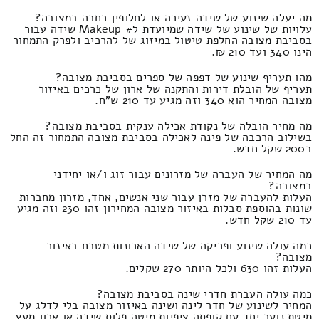
מה יעלה שינוע של שידה זעירה או לחלופין רחבה במצובה?
עלויות של שינוע של שידה שמיועדת ל# Makeup שידה עבור
בסביבת מצובה החלפת טיטול במיזוג של להרכיב ולפרק התמחור
הינו 340 ועד 210 ₪.
מהו תעריף שינוע של דפפה של ספרים בסביבת מצובה?
תעריף של הובלת דירות והתקנה של ארון של כרכים באיזור
מצובה המחיר הוא 340 וזה מגיע עד 210 ש"ח.
מה מחיר הובלה של נקודת אכילה ענקית בסביבת מצובה?
בשילוב הרכבה של פינה לאכילה בסביבת מצובה התמחור זה החל
ב200 שקל חדש.
מה המחיר של העברה של מזרונים עבור זוג ו/או יחידני
במצובה?
העלות להעברה של מזרן עבור שני אנשים, אחד, מזרון מחברות
שונות בהוספת סבלות באיזור מצובה המחירון זהו 230 וזה מגיע
עד 210 שקל חדש.
כמה עולה שינוע ופריקה של שידה הארונות מטבח באיזור
מצובה?
העלות זהו 630 ולכל היותר 270 שקלים.
כמה עולה העברת חדרי שינה בסביבת מצובה?
המחיר לשינוע של חדר לינה ושינה באיזור מצובה בלי לדלג על
מיטת נוער יחד עם קופסה ציפיות מיטה פלוס שידה או ארון מעץ