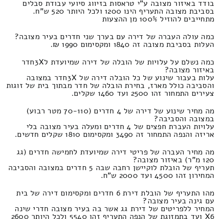
בודד באיזור מצובה ע"י טראסות בזיווג סיועי עבודת סבלים
בסביבת מצובה התעריף הינו 1200 ולכל היותר 520 ש"ח.
מתחייבים להוזיל 100% מן ההצעות
כמה עולה העברה של דירה עם בערך שני חדרים בעיר מצובה?
העלות בסביבת מצובה זה 1840 ומקסימום 1990 ₪.
כמה נשלם על עלויות של הובלה של דירה שמיועדת ל3Xחדר
באיזור מצובה?
עלות בעבור שינוע של כל הובלה דירה של 3Xחדר במצובה
והסביבה כולל מארז, בחירת הובלה של חדר מבתוך בית של זוגות
צעירים התמחור זהו 2500 ועד 1460 שקלים.
מה מחיר שינוע של דירה של 4 חדרים (70-110 מטר רבוע)
במצובה והסביבה?
עלויות העברת חפצים של 4 חדרים ומעלה בעיר מצובה בלי
אריזה והנפה התמחור זה 3490 ומקסימום 1810 שקלים חדשים.
מה מחיר העברה של פריטי דירה שמיועדת לחמישה חדרים (גג
120 מ"ר) באיזור מצובה?
תעריף של הובלת לוקיישן רחבה שבה 5 חדרים במצובה והסביבה
המחירון זהו 4500 ועד 2000 ש"ח.
מהו התעריף של הובלת דירת 6 חדרים ומקסימום דירה של בית
עם גינה בעיר מצובה?
המחיר ללפריטים של דירת גג אשר בה בעיר מצובה חדרי שינה
X6 ועד בתמזוגת של הנפה התעריף זהו 5540 ולכל היותר 2600