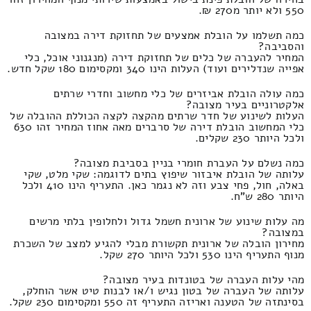
550 ולא יותר מ270 ₪.
כמה תשלמו על הובלת אמצעים של תחזוקת דירה במצובה
והסביבה?
המחיר להעברה של כלים של תחזוקת דירה (מנגנוני אוכל, כלי
אפייה שנדלירים ועוד) העלות הינו 340 ומקסימום 180 שקל חדש.
כמה עולה הובלת אביזרים של כלי מחשוב וחדרי שרתים
אלקטרוניים בעיר מצובה?
העלות לשינוע של חדר שרתים מהקצה לקצה הכוללת ההובלה של
כלי המחשוב הובלת דירה של סרברים מאה אחוז המחיר זהו 630
ולכל היותר 230 שקלים.
כמה נשלם על העברת חומרי בניין בסביבת מצובה?
עלותה של הובלת איבזור שיפוץ בתים לדוגמה: שקי מלט, שקי
באלה, חול, פחי צבע וזה לא נגמר כאן. התעריף הינו 410 ולכל
היותר 280 ש"ח.
מה עלות שינוע של ארונית חשמל גדול ולחלופין בלתי מרשים
במצובה?
מחירון הובלה של ארונית תקשורת מבלי להגיע למצב של השכרת
מנוף התעריף הינו 530 ולכל היותר 270 שקל.
מהי עלות העברה של בטונדות בעיר מצובה?
עלותה של העברה של בטון נגיש ו/או לבנות טיט אשר הוחלק,
בסינתזה של הטענה ואריזה התעריף זה 550 ומקסימום 230 שקל.