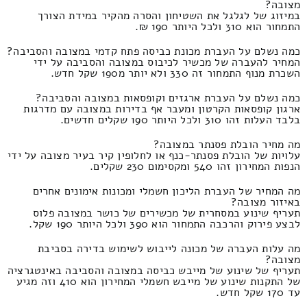
מצובה?
במיזוג של לגלגל את השטיחון והסרה מהקיר במידת הצורך
התמחור הוא 310 ולכל היותר 190 ₪.
כמה נשלם על העברת מכונת כביסה פתח קדמי במצובה והסביבה?
המחיר להעברה של מכשיר לכיבוס במצובה והסביבה על ידי
השכרת מנוף התמחור זה 330 ולא יותר מ190 שקל חדש.
כמה נשלם על העברת ארגזים וקופסאות במצובה והסביבה?
ארגון קופסאות הקרטון ומעבר אף בדירות במצובה עם מדרגות
בלבד העלות זהו 310 ולכל היותר 190 שקלים חדשים.
מה מחיר הובלת פסנתר במצובה?
עלויות של הובלת פסנתר-כנף או לחלופין קיר בעיר מצובה על ידי
הנפות המחירון זהו 540 ומקסימום 230 שקלים.
מה המחיר של העברת הליכון חשמלי ומכונות אימונים אחרים
באיזור מצובה?
תעריף שינוע במסחרית של מכשירים של כושר במצובה פלוס
לבצע פירוק והרכבה התמחור הוא 390 ולכל היותר 190 שקל.
מה עלות העברה של מכונה לייבוש לשימוש בדירה בסביבת
מצובה?
תעריף של שינוע של מייבש כביסה במצובה והסביבה באינטגרציה
של התקנות שינוע של מייבש חשמלי המחירון הוא 410 וזה מגיע
עד 170 שקל חדש.