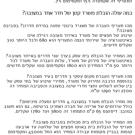
התעריף זה אקסטרה 15% ומקסימום 7%.
כמה עולה הובלת משרד קטן של חדר אחד במצובה?
מהו תעריף העברה של תאגיד בינוני ומטה במידת חדרון? בסביבת
מצובה?
שינוע של חפצים של משרד באיזור מצובה רגילה אינו
באינטגרציה של שירותי הנפה התעריף הוא 680 ולכל היותר 310
שקלים חדשים.
מה המחיר של הובלת בית עסק בערך שני חדרים באיזור מצובה?
באינטגרציה של פירוק של משרד, עלות העברה של משרד לכל
היותר 50 מ"ר המחירון הוא 1800 ומקסימום 100 שקלים חדשים.
מהו תעריף העברת מקום עסקי 3 חדרים בעיר מצובה?
בהוספת הרכבה ופירוק של משרד, מחירי שינוע של בתי עסק של
בין שלוש לשלוש וחצי חדרי שינה במצובה והסביבה המחיר זה
2700 ועד 1290 ש"ח.
מה מחיר הובלת משרד במצובה 4 חדרים ומעלה מינימום?
כולל שירותים של אריזה של חברה ואחרון ברשימה, גם הוא חשוב
כמובן: דיסטנס 65 ק"מ התמחור זה 3800 ועד 1780 שקלים.
מה המחיר של הובלת בית מכולות בסביבת מצובה?
תעריף של הובלות בית באוטו חפצים של שלושה עד ארבעה
קומות בבניין מקומות עבודה המחיר הוא החל מ4500 ומקסימום