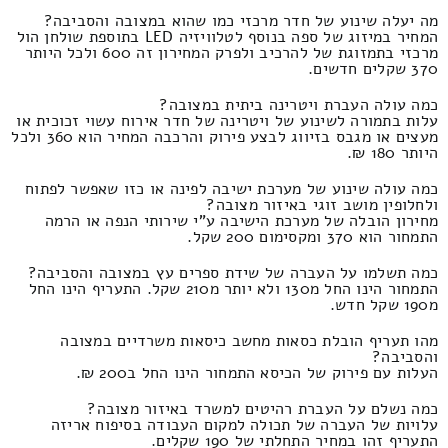
מה יעלה שינוע של חדר מרכזי כמו שהוא במצובה והסביבה?
המחיר במיזוג של ספה בנוסף לטלוויזיה LED בתוספת שולחן הול
מרכזי בתמזוגת של להרכיב ולפרק המחירון זה 600 ולכל היותר
370 שקלים חדשים.
כמה עולה העברת ויטרינה ביתית במצובה?
עלות בתמורה לשינוע של ויטרינה של חדר אירוח עשוי זכוכית או
מעצים או מגבס בזיווג לבצע פירוק והרכבה המחיר הוא 360 ולכל
היותר 180 ₪.
כמה עולה שינוע של מערכת ישיבה לפינה או כזו שאפשר לפתוח
ולחלופין מושב זוגי באיזור מצובה?
מחירון הובלה של מערכת הישיבה ע"י שירותי הנפה או הרמה
התמחור הוא 370 ומקסימום 200 שקל.
כמה תשלמו על העברה של שידת ספרים עץ במצובה והסביבה?
התמחור הינו החל מ130 ולא יותר מ210 שקל. התעריף הינו החל
מ190 שקל חדש.
מהו תעריף הובלת כסאות מחשב כיסאות משרדיים במצובה
והסביבה?
העלות עם פירוק של הכיסא התמחור הינו החל ב200 ₪.
כמה נשלם על העברת רהיטים למשרד באיזור מצובה?
עלויות של העברה של תכולה למקום העבודה בסיפוח אריזה
התעריף זהו במחיר התחלתי של 190 שקלים.