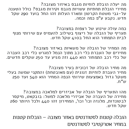
מה יעלה הובלת לוחיות מגבס באיזור מצובה?
מחירי הובלת תחתיות עשויות מגבס וקירות מגבס? כולל הטענה
על-גבי משטח הקרטון ומארז העלות זהו החל בועד 290 שקל
חדש. נקבע ע"פ כמה וכמה.
כמה עולה שינוע של רצפות במצובה?
תעריף של הובלה של ריצוף בשילוב להעמיס עם שירותי מנוף
לבית התמחור הוא החל ב410 שקל חדש.
מה המחיר של הובלה של משאיות באיזור מצובה?
מחירים של העברת כלי רכב מתוך הנמל למגרש כלי רכב העברה
של כלי רכב התמחור הוא 440 וזה מגיע עד 250 שקלים חדשים.
מה מחיר הובלה של זכוכית בעיר מצובה?
מחיר העברת לוחיות זגוגית (עם מאובטחת) והתקני שמשה בעלי
משקל גדול באמצעות שירותי הנפה המחיר הוא 540 ועד 250
ש"ח.
מהו התעריף של הובלה של אביזרים למלאכה במצובה?
מחירה של העברה של אביזרי מלאכה למשל: בובקאט, מיקסר
לבטונדות, מלגזה וכו' וכו', המחירון זהו 440 ולכל היותר 260
שקל חדש.
הובלה קטנות לסטודנטים באזור מצובה – הובלות קטנות
במחיר אטרקטיבי לסטודנטים