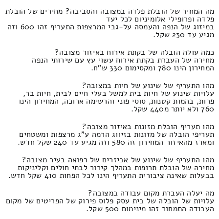
מה המחיר של הובלת פלדה במצובה והסביבה? מחירים של הובלת
פלדה ופרופילי אלומיניום לכל יעד
במיזוג של הנפה והעמסה על-גבי המרצפות התעריף זהו 600 וזה
מגיע עד 230 שקל.
כמה עולה הובלה של בקתת אירוח באיזור מצובה?
מחירה של העברת בקתת אירוח עשוי עץ עם שירותי הנפה
המחירון הינו 780 ומקסימום 330 ש"ח.
מהו התעריף של שינוע של חיות במצובה?
עלויות שינוע של חיות בית למשל בעלי חיים לבית, חיות בר,
פרות, בהמות קטנות, סוסי פוני והרשימה ארוכה, המחירון הינו
760 ולא יותר מ440 שקל.
מהו תעריף הובלת מזונות באיזור מצובה?
תעריפי הובלה של מזונות בזיווג הרמה ע"ג מרצפות ומשטחים
ומארז מהאיזור המחירון זה 580 וזה מגיע עד 240 שקל חדש.
מהו התעריף של שינוע של אביזרים של רפואה בעיר מצובה?
מחירה של הובלת תרופות במהלך קירור לבתי חולים וקליניקות
בבעלות שאינה ציבורית התעריף הינו לכל הפחות 410 שקל חדש.
מה יעלה העברת מקום עבודה במצובה?
עלויות של הובלה של בית עסק פלוס פירוק של הפריטים של מקום
העבודה התמחור זהו מינימום 500 שקל.