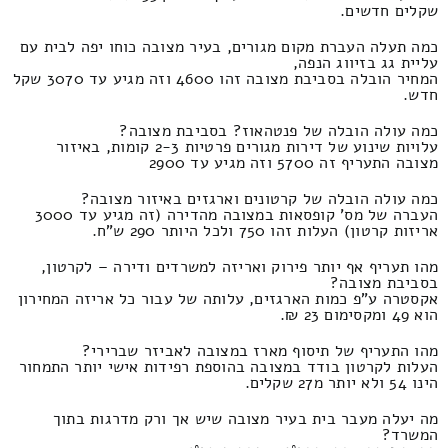
שקלים חדשים.
כמה תעלה העברת מקום מגורים, בעיר מצובה כוחו יפה לבית עם
עליית גג בזיווג הנפה,
המחיר הובלה בסביבת מצובה זהו 4600 וזה מגיע עד 3070 שקל
חדש.
כמה עולה הובלה של פנטהאוז? בסביבת מצובה?
עלויות שינוע של דירות מגורים פרטיות 2-3 קומות, באיזור
מצובה התעריף זה 5700 וזה מגיע עד 2900
כמה עולה הובלה של קרטונים וארגזים באיזור מצובה?
העברה של מס' קופסאות במצובה מהדירה (זה מגיע עד 3000
אריזות קרטון) העלות זהו 750 ולכל היותר 290 ש"ח.
מהו תעריף אף יותר פירוק ואריזה למשרדים ודירה – לקרטון,
בסביבת מצובה?
אקסטרה ע"פ כמות הארגזים, עלותה של עבור כל אריזה המחירון
הוא 49 ומקסימום 23 ₪.
מהו התעריף של תיסוף מארז במצובה לאביזר שברירי?
העלות לקרטון בודד במצובה בהוספת רפידות אישי יותר התמחור
הינו 54 ולא יותר מ27 שקלים.
מה יעלה מעבר בית בעיר מצובה שיש אך ורק מדרגות בתוך
המשרד?