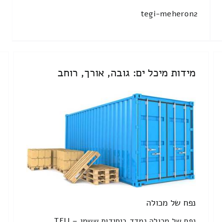
tegi-meheron2
מידות מיכל ים: גובה, אורך, רוחב
נפח של מכולה
נפח של מכולה נמדד ביחידות ששמן TEU –