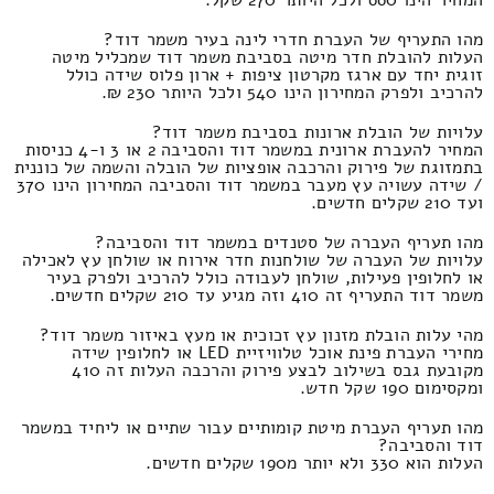
המחיר הינו 660 ולכל היותר 270 שקל.
מהו התעריף של העברת חדרי לינה בעיר משמר דוד?
העלות להובלת חדר מיטה בסביבת משמר דוד שמכליל מיטה
זוגית יחד עם ארגז מקרטון ציפות + ארון פלוס שידה כולל
להרכיב ולפרק המחירון הינו 540 ולכל היותר 230 ₪.
עלויות של הובלת ארונות בסביבת משמר דוד?
המחיר להעברת ארונית במשמר דוד והסביבה 2 או 3 ו-4 כניסות
בתמזוגת של פירוק והרכבה אופציות של הובלה והשמה של כוננית
/ שידה עשויה עץ מעבר במשמר דוד והסביבה המחירון הינו 370
ועד 210 שקלים חדשים.
מהו תעריף העברה של סטנדים במשמר דוד והסביבה?
עלויות של העברה של שולחנות חדר אירוח או שולחן עץ לאכילה
או לחלופין פעילות, שולחן לעבודה כולל להרכיב ולפרק בעיר
משמר דוד התעריף זה 410 וזה מגיע עד 210 שקלים חדשים.
מהי עלות הובלת מזנון עץ זכוכית או מעץ באיזור משמר דוד?
מחירי העברת פינת אוכל טלוויזיית LED או לחלופין שידה
מקובעת גבס בשילוב לבצע פירוק והרכבה העלות זה 410
ומקסימום 190 שקל חדש.
מהו תעריף העברת מיטת קומותיים עבור שתיים או ליחיד במשמר
דוד והסביבה?
העלות הוא 330 ולא יותר מ190 שקלים חדשים.