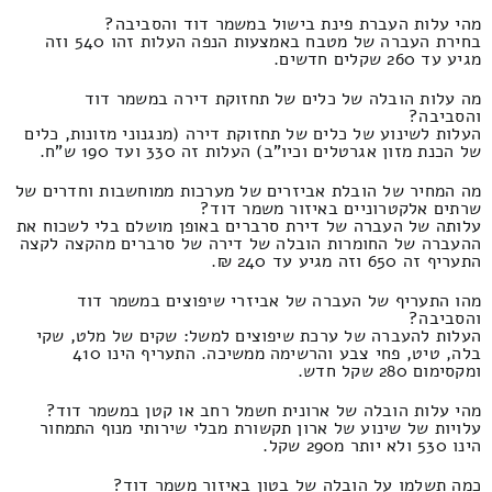
מהי עלות העברת פינת בישול במשמר דוד והסביבה?
בחירת העברה של מטבח באמצעות הנפה העלות זהו 540 וזה
מגיע עד 260 שקלים חדשים.
מה עלות הובלה של כלים של תחזוקת דירה במשמר דוד
והסביבה?
העלות לשינוע של כלים של תחזוקת דירה (מנגנוני מזונות, כלים
של הכנת מזון אגרטלים וכיו"ב) העלות זה 330 ועד 190 ש"ח.
מה המחיר של הובלת אביזרים של מערכות ממוחשבות וחדרים של
שרתים אלקטרוניים באיזור משמר דוד?
עלותה של העברה של דירת סרברים באופן מושלם בלי לשכוח את
ההעברה של החומרות הובלה של דירה של סרברים מהקצה לקצה
התעריף זה 650 וזה מגיע עד 240 ₪.
מהו התעריף של העברה של אביזרי שיפוצים במשמר דוד
והסביבה?
העלות להעברה של ערכת שיפוצים למשל: שקים של מלט, שקי
בלה, טיט, פחי צבע והרשימה ממשיכה. התעריף הינו 410
ומקסימום 280 שקל חדש.
מהי עלות הובלה של ארונית חשמל רחב או קטן במשמר דוד?
עלויות של שינוע של ארון תקשורת מבלי שירותי מנוף התמחור
הינו 530 ולא יותר מ290 שקל.
כמה תשלמו על הובלה של בטון באיזור משמר דוד?