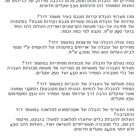
מחירים של הובלת חנות/עסק פלוס הרכבה ופירוק של הריהוט של
החנות התמחור זהו מינימום 530 שקלים חדשים.
מהו תעריף הובלת קירות מגבס בעיר משמר דוד?
עלויות של הובלת פנכות עשויות מגבס וקירות מגבס? בסינתזה
של סחיבה על-גבי משטח הקרטונים ואריזה העלות הינו החל
בועד 290 ש"ח. נקבע לפי כמה וכמה.
כמה עולה הובלה של מרצפות במשמר דוד?
מחירים של הובלה של אריחים בסינתזה של להעמיס ע"י מנוף
לבית העלות הוא החל מ410 ש"ח.
כמה נשלם על הובלה של מכוניות מסחריות במשמר דוד?
תעריף העברה של משאיות מן המרינה אל משטח מכוניות העברה
של כלי תחבורה המחיר הוא 450 ועד 250 שקלים.
כמה תשלמו על העברה של זכוכיות במשמר דוד?
המחיר להובלה של לוחיות זגוגית (עם מקובעת) והתקני שמשה
אשר שוקלים הרבה דרך שירותי מנוף המחיר זהו 550 ומקסימום
250 שקלים.
מהו התעריף של הובלה של אקוויפמנט למלאכה במשמר דוד
והסביבה?
העלות להובלת כלים שיועדו למלאכה למשל: בובקט, מיקסר
לבטון, כלי תחבורה תעשייתיים לנשיאה ועוד, העלות הינו 450
ולא יותר מ240 שקלים חדשים.