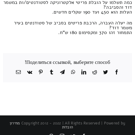
כמה תשלמו על הובלת פריטי אלקטרוניקה לסטודנטים/ות במשמר
דוד והסביבה?
העלות הוא 450 ועד 190 שקלים חדשים.
מה יעלה העברה, הרכבת פריטים בסביב של סטודנטים בעיר
משמר דוד?
התמחור זהו 370 ומקסימום 180 ש"ח.
Поделиться ссылкой, выберите способ!
Facebook
Twitter
Reddit
LinkedIn
WhatsApp
Telegram
Tumblr
Pinterest
Vk
כתובת
דואר
אלקטרוני
Copyright 2012 - 2022 | All Rights Reserved | Powered by
מחירון
הובלות