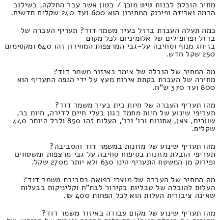
מחיר הובלת לבנות טיט מוכן / בטון אשר עבר החלקה, בשילוב
הרמה ואריזה ופירוק המחירון הוא 600 ועד 240 שקלים חדשים.
כמה תעלה העברת ברזל בעיר משמר דוד? תעריף העברה של
ברזל ופרופילים של אלומיניום לכל מקום
בזיווג מנוף וסחיבה על-גבי המרצפות המחירון זהו 640 ומקסימום
250 שקל חדש.
מה המחיר של הובלה של צימר באיזור משמר דוד?
מחירה של העברת בקתת אירוח מעץ על ידי הנפה התעריף הוא
800 ועד 370 ש"ח.
מהו תעריף העברה של חיות בית בעיר משמר דוד?
תעריפי שינוע של חיות מחמד כגון בעלי חיים לדירה, חיות בר,
שוורים, צאן, אתונות וכו' וכו', העלות זהו 850 ולכל היותר 440
שקלים.
מהו תעריף שינוע של מזונות במשמר דוד והסביבה?
תעריפי הובלת מזונות בסיפוח סחיבה על גבי מרצפות ומשטחים
ופירוק מן המשטח התעריף הינו 630 ולא יותר מ270 שקל.
מה המחיר של העברה של מוצרי רפואה בסביבת משמר דוד?
העלות להובלה של טבליות בקירור לבת"ח וקליניקות בבעלות
שאינה ציבורית העלות הוא לכל הפחות 400 ₪.
מהו תעריף שינוע של מקום עבודה באיזור משמר דוד?