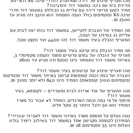
מהו תעריף שינוע של דירה שמיועדת לחדרי שינה X6 ולא יותר
מדירת בית עם גינה במשמר דוד והסביבה?
מחיר למען פריטי דירה עם עליית גג הכוללת במשמר דוד חדרי
שינה X6 ומקסימום כולל הנפה התמחור הוא 5510 וזה מגיע עד
2300 ₪.
מה המחיר של העברת לוקיישן, במשמר דוד כוחו יפה לבית עם
עליית גג במיזוג של הנפה,
התעריף הובלה בעיר משמר דוד זהו 4400 ועד 2970 שקל.
מה מחיר הובלת בית קרקע בעיר משמר דוד?
תעריף של הובלה של בתים פרטיים מספר הקומה מקסימלי 3,
באיזור משמר דוד התמחור הינו 6200 וזה מגיע עד 2800
מהו תעריף שינוע של קרטונים בעיר משמר דוד?
העברה של כמה וכמה קופסאות קרטון באיזור משמר דוד מהמיקום
(מקסימום 3100 קופסאות) המחיר הינו 840 ולא יותר מ310 ₪.
מהו התעריף של עוד אריזה לבית ומשרדים – לקופסא, בעיר
משמר דוד?
תיסוף על פי כמה וכמה הארגזים, המחיר ל# עבור כל מארז
המחיר הוא 50 ולכל היותר 23 שקל חדש.
כמה נשלם על תוספת מארז באיזור משמר דוד לאביזר שברירי?
המחירון לקופסה מקרטון אחד במשמר דוד בשילוב ריפוד בולט
העלות הינו 55 ומקסימום 28 ₪.