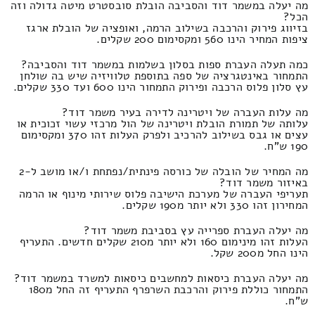
מה יעלה במשמר דוד והסביבה הובלת סובסטרט מיטה גדולה וזה
הכל?
בזיווג פירוק והרכבה בשילוב הרמה, ואופציה של הובלת ארגז
ציפות המחיר הינו 560 ומקסימום 200 שקלים.
כמה תעלה העברת ספות בסלון בשלמות במשמר דוד והסביבה?
התמחור באינטגרציה של ספה בתוספת טלוויזיה שיש בה שולחן
עץ סלון פלוס הרכבה ופירוק התמחור הינו 600 ועד 330 שקלים.
מה עלות העברה של ויטרינה לדירה בעיר משמר דוד?
עלותה של תמורת הובלת ויטרינה של הול מרכזי עשוי זכוכית או
עצים או גבס בשילוב להרכיב ולפרק העלות זהו 370 ומקסימום
190 ש"ח.
מה המחיר של הובלה של כורסה פינתית/נפתחת ו/או מושב ל-2
באיזור משמר דוד?
תעריפי העברה של מערכת הישיבה פלוס שירותי מינוף או הרמה
המחירון זהו 330 ולא יותר מ190 שקלים.
מה יעלה העברת ספרייה עץ בסביבת משמר דוד?
העלות זהו מינימום 160 ולא יותר מ210 שקלים חדשים. התעריף
הינו החל מ200 שקל.
מה יעלה העברת כיסאות למחשבים כיסאות למשרד במשמר דוד?
התמחור כוללת פירוק והרכבת השרפרף התעריף זה החל מ180
ש"ח.