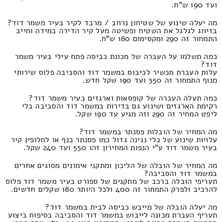
ועד 190 ש"ח.
מה יעלה שינוע של שטיחון נרחב / מרבד לקיר בעיר משמר דוד?
בזיווג לגלגל את השטיח ופשיטה מעל קיר הדירה במידה וחייב
התמחור זה 290 ומקסימום 180 ש"ח.
כמה תשלמו על העברה של מכונת כביסה פתח עילי בעיר משמר
דוד?
עלות העברת מכשיר לכיבוס במשמר דוד והסביבה פלוס שירותי
מנוף התמחור זה 350 ועד 190 שקל חדש.
כמה תעלה העברה של קופסאות וארגזים בעיר משמר דוד?
רקימת הארגזים ושינוע גם בדירות במשמר דוד והסביבה בלי
ליפט המחיר זה 290 וזה מגיע עד 190 שקל.
מה המחיר של הובלות פסנתר במשמר דוד?
עלויות שינוע של כלי נגינה גדול כמו פסנתר כנף או לחלופין קיר
בעיר משמר דוד ע"י הנפות המחירון זהו 550 ועד 240 שקל.
מה המחיר של הובלה של הליכון ומתקני אימונים מסוגים אחרים
במשמר דוד והסביבה?
תעריפי הובלה ברכב של מתקנים של ספורט בעיר משמר דוד פלוס
להרכיב ולפרק התמחור זה 400 ולכל היותר 180 שקלים חדשים.
מה יעלה הובלה של מייבש כביסה לבית במשמר דוד?
תעריף העברת מכונה לייבוש במשמר דוד והסביבה בסיפוח ביצוע