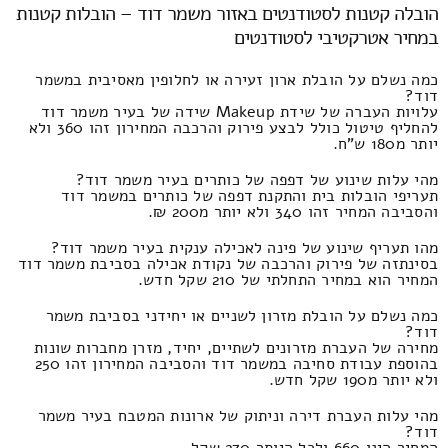
הובלה קטנות לסטודנטים באזור משמר דוד – הובלות קטנות
במחיר אטרקטיבי לסטודנטים
כמה נשלם על הובלת ארון זעירה או לחלופין מאסיבית במשמר
דוד?
עלויות העברה של שידת Makeup שידה של בעיר משמר דוד
להחליף טיטול כולל לבצע פירוק והרכבה המחירון זהו 360 ולא
יותר מ180 ש"ח.
מהי עלות שינוע של דפפה של כותרים בעיר משמר דוד?
תעריפי הובלות בית והתקנת דפפה של כותרים במשמר דוד
והסביבה המחיר זהו 340 ולא יותר מ200 ₪.
מהו תעריף שינוע של פינה לאכילה ענקית בעיר משמר דוד?
בסינתזה של פירוק והרכבה של נקודת אכילה בסביבת משמר דוד
המחיר הוא במחיר התחלתי של 210 שקל חדש.
כמה נשלם על הובלת מזרון לשניים או יחידני בסביבת משמר
דוד?
מחירה של העברת מזרונים לשתיים, יחיד, מזרן מחברות שונות
בהוספת עבודת סחיבה במשמר דוד והסביבה המחירון זהו 250
ולא יותר מ190 שקל חדש.
מהי עלות העברת דירה וניתוק של ארונות המטבח בעיר משמר
דוד?