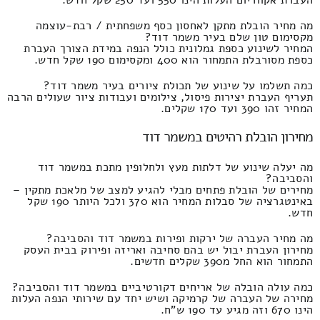
העברת אקווריום העלות הינו 550 ועד 250 שקל חדש.
מה מחיר הובלת מתקן לאחסון כסף משפחתית / רבת-עוצמה
מקסימום טון שלם בעיר משמר דוד?
המחיר לשינוע כספת גמלונית כולל הנפה במידת הצורך העברת
כספת מסורבלת התמחור הוא 400 ומקסימום 190 שקל חדש.
כמה תשלמו על שינוע של תכולת ציורים בעיר משמר דוד?
תעריף העברת יצירות פיסול, צילומים ועבודות ציור שעולים הרבה
המחיר זהו 390 ועד 170 שקלים.
מחירון הובלת רהיטים במשמר דוד
מה יעלה שינוע של דלתות מעץ ולחלופין מתכת במשמר דוד
והסביבה?
מחירים של הובלת פתחים מבלי להגיע למצב של מלאכת מתקין –
באינטגרציה של סבלות המחיר הוא 370 ולכל היותר 190 שקל
חדש.
מה מחיר העברה של ירקות ופירות במשמר דוד והסביבה?
מחירון העברת יבול יש בהם סחיבה ואריזה ופירוק בבית העסק
התמחור הוא החל מ390 שקלים חדשים.
כמה עולה הובלה של אריחים דקורטיביים במשמר דוד והסביבה?
מחירה של העברה של קרמיקה ושיש יחד עם שירותי הנפה העלות
הינו 670 וזה מגיע עד 190 ש"ח.