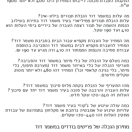
התקנות העברת מכונה לייבוש המחירון הינו 400 ולא יותר מ190
ש"ח.
מה עלות במשמר דוד הובלת תנורים בילט-אין?
עלות הובלת תנורים פמיליארי בעיר משמר דוד בחירת בשילוב
הנפות והשמה של תנור רצפה העברה של כיריים ביתי העלות הוא
410 ועד 190 שקל.
מה המחיר של העברת מקפיא עבור הבית בסביבת משמר דוד?
המחיר להעברת מקפיא לבית במשמר דוד והסביבה בהוספת
עבודת סחיבה והנפות התמחור זה 410 וזה מגיע עד 190 ₪.
כמה נשלם על הובלה של כלי מיתר במשמר דוד והסביבה?
תעריפי הובלה של כלי באיזור משמר דוד (מערכת תיפוף, כלי
מיתר, כלי נגינה קלאסי וכו') המחיר זהו 480 ולא יותר מ210
שקלים חדשים.
מהו התעריף של הובלת בקתה פלוס סיכוך במשמר דוד?
עלות העברה והרכבה של סוכה בעיר משמר דוד יחד עם סיכוך?
העלות זה 170-240 שקל חדש.
כמה עולה שינוע של ג'קוזי בעיר משמר דוד?
עלויות שינוע של אמבטיה נרחבת או מקלחון בתמזוגת של עבודת
מתקין העלות זהו 170-440 שקלים.
מחירון הובלה של פריטים בודדים במשמר דוד