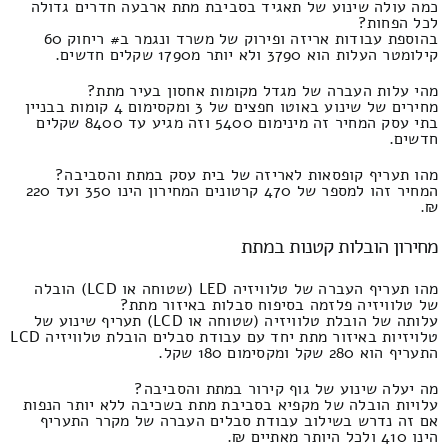
כמה עולה שינוע של תאגיד בסביבת מתת ארבעה חדרים גדולה
לכל הפחות?
בהוספת עבודות אריזה ופירוק של משרד ונגמר ב# ריחוק 60
קילומטר העלות הוא 3790 ולא יותר מ1790 שקלים חדשים.
מהי עלות העברה של מגדל מקומות אחסון בעיר מתת?
מחירים של שינוע באוטו חפצים של 3 ומקסימום 4 קומות בבניין
בתי עסק המחיר זה מינימום 5400 וזה מגיע עד 8400 שקלים
חדשים.
מהו תעריף קופסאות לאריזה של בית עסק במתת והסביבה?
המחיר זהו למספר של 470 קרטונים המחירון הינו 350 ועד 220
₪.
מחירון הובלות קטנות במתת
מהו תעריף העברה של טלוויזיה LED (שטוחה או LCD) הובלה
של טלוויזיה פלזמה בסיפוח סבלות באיזור מתת?
עלותה של הובלת טלוויזיה (שטוחה או LCD) תעריף שינוע של
טלויזיות באיזור מתת יחד עם עבודת סבלים הובלת טלוויזיה LCD
התעריף הוא 280 שקל ומקסימום 180 שקל.
מה יעלה שינוע של גוף קירור במתת והסביבה?
עלויות הובלה של מקפיא בסביבת מתת בשכיבה ללא יותר הנפות
אם זה נדרש בשילוב עבודת סבלים העברה של מקרר התעריף
הינו 410 ולכל היותר מאתיים ₪.