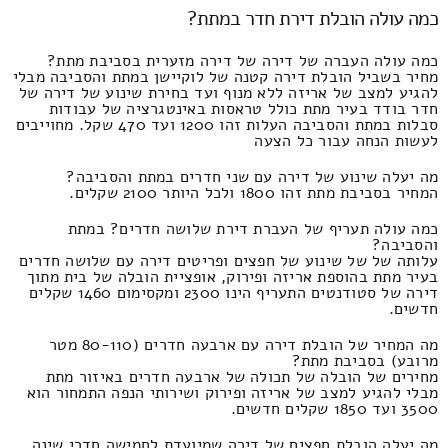
כמה עולה הובלת דירת חדר במתת?
כמה עולה העברה של דירה של דירה מזערית בסביבת מתת?
מחיר בשביל הובלת דירה קטנה של לוקיישן במתת והסביבה מבלי
להגיע למצב של אריזה ללא מנוף ועד בחירת שינוע של דירה של
חדר בודד בעיר מתת כולל טראסות באינטגרציה של עבודות
סבלות במתת והסביבה העלות זהו 1200 ועד 470 שקל. מחוייבים
לעשות הנחה עבור כל הצעה
מה יעלה שינוע של דירה עם שני חדרים במתת והסביבה?
המחיר בסביבת מתת זהו 1800 ולכל היותר 2100 שקלים.
כמה עולה תעריף של העברת דירת שלושה חדרים? במתת
והסביבה?
עלותה של של שינוע של חפצים ופריטים דירה עם שלושה חדרים
בעיר מתת בהוספת אריזה ופירוק, אופציית הובלה של בית מתוך
דירה של סטודנטים התעריף הינו 2300 ומקסימום 1460 שקלים
חדשים.
מה המחיר של הובלת דירה עם ארבעה חדרים (80-110 מטר
מרובע) בסביבת מתת?
מחירים של הובלה של תכולה של ארבעה חדרים באיזור מתת
מבלי להגיע למצב של אריזה ופירוק ושירותי הנפה התמחור הוא
3500 ועד 1850 שקלים חדשים.
מה יעלה הובלת חפצים של דירה שמיועדת לחמישה חדרי שינה