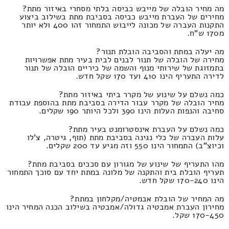
מה מחיר הובלה של מייבש כביסה בלתי מסחרי באיזור מתת?
מחירים של העברת מייבש כביסה בסביבת מתת בשילוב ביצוע
התקנות העברה של מכונה לייבוש התמחור זהו 400 ולא יותר
מ170 ש"ח.
מה יעלה במתת והסביבה הובלת תנור?
מחירה של הובלה של תנור לבנים לבית בעיר מתת אפשרויות
בתמזוגת של שירותי מנוף והשמה של כיריים הובלה של תנור
לדירה התעריף הינו 410 ועד 170 שקל חדש.
כמה נשלם על שינוע של מקרר ביתי באיזור מתת?
מחיר הובלה של מקרר עבור הדירה בסביבת מתת בהוספת עבודת
סחיבה והנפות העלות הינו 390 ולכל היותר 190 שקלים.
כמה נשלם על העברת אינסטרומנט בעיר מתת?
עלות העברה של כלי נגינה בסביבת מתת (תוף, גיטרה, צ'לו
וכיוצ"ב) התמחור הינו 550 וזה מגיע עד 200 שקלים.
מהו התעריף של שינוע של מגורון עם סככים בסביבת מתת?
תעריף הובלת בית והתקנה של מלונה במתת יחד עם סוכך התמחור
הינו 170-240 שקל חדש.
מה המחיר של הובלת אבמטיה/מקלחון במתת?
מחירון העברת אמבטיה גדולה/אמבטיה בשילוב הכנה המחיר הינו
170-450 שקל.