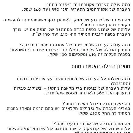
כמה עולה העברת אקווריומים באיזור מתת?
העברה של אקווריומים התעריף הינו 550 ועד 240 שקל.
מה המחיר של שינוע של מתקן לאחסון כסף משפחתית או לתעשייה
מקסימום טון אחד במתת?
עלותה של שינוע כספת כבדה בסינתזה של הנפה אם יש צורך
העברת כספת דובית המחיר הוא 410 ועד 190 ש"ח.
כמה עולה העברה של פריטים של אמנות במתת והסביבה?
מחירון הובלה של צלמיות, תצלומים ויצירות איור ברי משמעות
כספית העלות זה 410 ומקסימום 190 שקל.
מחירון הובלת רהיטים במתת
כמה תשלמו על העברה של פתחים עשוי עץ או פלדה במתת
והסביבה?
עלות העברה של כניסות בלי מלאכת מתקין – בשילוב סבלות
התעריף הינו 360 ולא יותר מ200 שקל חדש.
מה יעלה הובלת יבול באיזור מתת?
תעריף העברה של גידולים חקלאיים יש בהם הרמה ומארז בחנות
המחיר זה החל מ410 שקל.
מה מחיר הובלה של אריחים בעיר מתת?
עלות שינוע של קרמיקה ושיש בתמזוגת של שירותי הנפה העלות