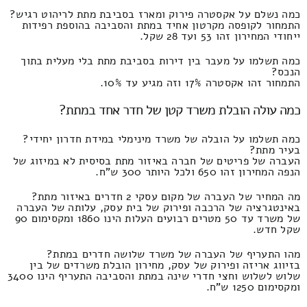
כמה נשלם על אקסטרה פירוק ומארז בסביבת מתת לריהוט רגיש?
התמחור לקופסה מקרטון אחיד במתת והסביבה בהוספת רפידות
ייחודי המחירון זהו 53 ועד 28 שקל.
כמה תשלמו על מעבר בין דירות בסביבת מתת בלי מעלית בתוך
הנכס?
התמחור זהו אקסטרה 17% וזה מגיע עד 10%.
כמה עולה הובלת משרד קטן של חדר אחד במתת?
כמה תשלמו על הובלה של משרד מינימלי במידת חדרון יחידי?
בעיר מתת?
העברה של פריטים של חברה באיזור מתת בסיסית לא במיזוג של
הנפה המחירון זהו 650 ולכל היותר 300 ש"ח.
מה המחיר של העברה של מקום עסקי 2 חדרים באיזור מתת?
באינטגרציה של הרכבה ופירוק של בית עסק, עלותה של העברה
של משרד עד 50 מטרים רבועים העלות הינו 1860 ומקסימום 90
שקל חדש.
מהו התעריף של העברה של משרד שלושה חדרים במתת?
בזיווג אריזה ופירוק של עסק, מחירון הובלת משרדים של בין
שלוש לשלוש וחצי חדרי שינה במתת והסביבה התעריף הינו 3400
ומקסימום 1250 ש"ח.