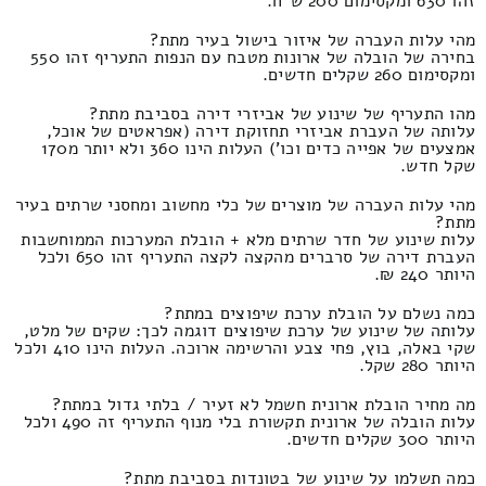
זהו 630 ומקסימום 200 ש"ח.
מהי עלות העברה של איזור בישול בעיר מתת?
בחירה של הובלה של ארונות מטבח עם הנפות התעריף זהו 550
ומקסימום 260 שקלים חדשים.
מהו התעריף של שינוע של אביזרי דירה בסביבת מתת?
עלותה של העברת אביזרי תחזוקת דירה (אפראטים של אוכל,
אמצעים של אפייה כדים וכו') העלות הינו 360 ולא יותר מ170
שקל חדש.
מהי עלות העברה של מוצרים של כלי מחשוב ומחסני שרתים בעיר
מתת?
עלות שינוע של חדר שרתים מלא + הובלת המערכות הממוחשבות
העברת דירה של סרברים מהקצה לקצה התעריף זהו 650 ולכל
היותר 240 ₪.
כמה נשלם על הובלת ערכת שיפוצים במתת?
עלותה של שינוע של ערכת שיפוצים דוגמה לכך: שקים של מלט,
שקי באלה, בוץ, פחי צבע והרשימה ארוכה. העלות הינו 410 ולכל
היותר 280 שקל.
מה מחיר הובלת ארונית חשמל לא זעיר / בלתי גדול במתת?
עלות הובלה של ארונית תקשורת בלי מנוף התעריף זה 490 ולכל
היותר 300 שקלים חדשים.
כמה תשלמו על שינוע של בטונדות בסביבת מתת?