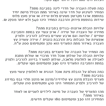
כמה תעלה העברה של חדרי לינה בסביבת מתת?
המחיר לשינוע של חדר שינה באיזור מתת הכולל מיטת יחיד
בתוספת ארגז מקרטון מצעים פלוס שידה או ארון מעץ פלוס
שידות בהוספת פירוק והרכבה המחיר הינו 540 ולא יותר מ270 ₪.
עלויות הובלת ארונות-בגדים בסביבת מתת?
מחירה של העברה של שידה / ארון עצוי עץ במתת והסביבה
שתיים / שלושה וגם ארבע שערים בשילוב להרכיב ולפרק
אופציות של הובלות בית והרכבת כוננית / שידה עשויה עץ
העברה באיזור מתת התעריף הוא 370 ומקסימום 200 ש"ח.
מה המחיר של העברה של סטנדים בסביבת מתת?
עלויות הובלה של שולחן אוכל חדר מרכזי או שולחן מתכת
לאכילה או לחלופין מלאכה, שולחן למשרד בזיווג להרכיב ולפרק
במתת והסביבה התעריף הינו 390 ומקסימום 190 שקלים.
כמה נשלם על הובלת פינת אוכל זגוגית או לחלופין עשוי מעץ
בסביבת מתת?
תעריף הובלת מזנון עץ טלויזיה/מזנון או מזנון תלוי גבס במיזוג
של להרכיב ולפרק התמחור הינו 410 ומקסימום 210 שקלים.
מהו התעריף של העברה של מיטה לילדים לשניים או לאחד
באיזור מתת?
המחירון זהו 330 ומקסימום 180 שקלים חדשים.