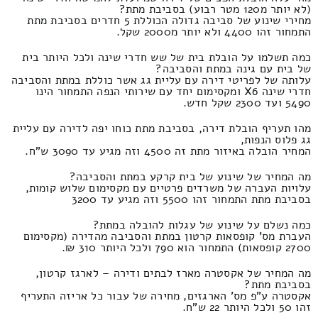
(לא יותר מ120 מטר רבוע) בסביבת מתת?
מחירי שינוע של סביבה גדולה הכוללת 5 חדרים בסביבת מתת
התמחור זהו 4400 ולא יותר מ2000 שקל.
כמה תשלמו על הובלת בית של שש חדרי שינה ולכל היותר בית
של בית עם גינה במתת והסביבה?
עלותה של לפריטי דירה עם עליית גג אשר כוללת במתת והסביבה
חדרי שינה X6 ומקסימום יחד עם שירותי הנפה התמחור הינו
5490 ועד 2300 שקל חדש.
מהו תעריף הובלת דירה, בסביבת מתת כוחו יפה לדירה עם עליית
גג פלוס הנפות,
המחיר הובלה באיזור מתת זה 4500 וזה מגיע עד 3090 ש"ח.
מה המחיר של שינוע של בית קרקע במתת והסביבה?
עלויות העברה של משרדים פרטיים עם מקסימום שלוש קומות,
בסביבת מתת התמחור זהו 5500 וזה מגיע עד 3200
כמה נשלם על שינוע של עגלות להובלה במתת?
העברת מס' קופסאות קרטון במתת והסביבה מהדירה (מקסימום
2700 קופסאות) התמחור הוא 790 ולכל היותר 310 ₪.
מה המחיר של אקסטרה מארז לבתים ודירה – לארגז קרטון,
בסביבת מתת?
אקסטרה ע"פ מס' הארגזים, מחירה של עבור כל אריזה התעריף
זהו 50 ולכל היותר 22 ש"ח.