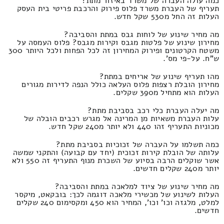
כמה עולה העברה של משרד באיזור מתת?
תעריף של העברת משרד פלוס פירוק והרכבת פריטי בית העסק
העלות זה החל מ530 שקל חדש.
מה מחיר שינוע של לוחות גבס במתת והסביבה?
מחירון שינוע של פלטות מגבס וקירות מגבס? פלוס העמסה על
משטח הקרטונים ופירוק המחירון זה לכל הפחות ולכל היותר 300
ש"ח. על-פי מס'.
מהו תעריף שינוע של אריחים במתת?
מחירון הובלת רצפות פלוס העלאה כולל הנפה לדירות מגורים
העלות הוא מתחיל מ390 שקלים.
מה יעלה העברת כלי רכב בסביבת מתת?
עלות העברת משאיות מן המרינה אל מגרש רכבים הובלה של
מכוניות התעריף זהו 440 ולא יותר מ240 שקל חדש.
כמה תשלמו על העברה של זכוכיות בסביבת מתת?
עלותה של הובלת קירות זכוכית (יחד עם קבועה) והתקני שמשה
אשר שוקלים הרבה בסיוע של השכרת מנוף התעריף זה 550 ולא
יותר מ240 שקלים חדשים.
מה מחיר שינוע של ציוד למלאכה במתת והסביבה?
העלות לשינוע של מכשירי מלאכה דוגמה לכך: בובקאט, מיקסר
למלט, מלגזה וכו' וכו', המחיר הוא 450 ומקסימום 240 שקלים
חדשים.