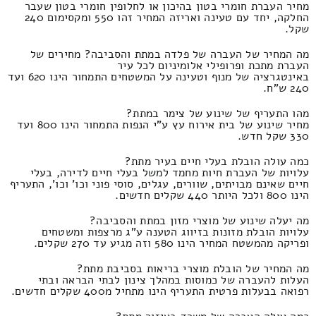
מחיר העברת חומרי בטון בהיכון או לחלופין חומרי בטון שעבר
החלקה, יחד עם טעינה ואריזה המחיר זהו 550 ומקסימום 240
שקל.
מה המחיר של העברה של פלדה במתת והסביבה? מחירים של
העברת מתכת ופרופילי אלומיניום לכל עיר
באינטגרציה של מנוף וטעינה על המשטחים התמחור הינו 620 ועד
240 ש"ח.
מהו התעריף של שינוע של צימר במתת?
מחיר שינוע של בית אירוח עץ ע"י הנפות התמחור הינו 800 ועד
330 שקל חדש.
כמה עולה הובלת בעלי חיים בעיר מתת?
עלויות של העברת חיות מחמד למשל בעלי חיים לדירה, בעלי
חיים שאינם מבויתים, שוורים, עגלים, סוסי פוני וכו' וכו', התעריף
הינו 800 ולכל היותר 440 שקלים חדשים.
מה יעלה שינוע של מוצרי מזון במתת והסביבה?
עלויות הובלת מזונות בזיווג הטענה ע"ג מרצפות ומשטחים
ופריקה מהמשטח המחיר הינו 580 וזה מגיע עד 270 שקלים.
מה המחיר של הובלת מוצרי בריאות בסביבת מתת?
העלות להעברה של כמוסות במהלך צינון לבתי הבראה ובתי
רפואה בבעלות פרטית התעריף הינו מתחיל מ400 שקלים חדשים.