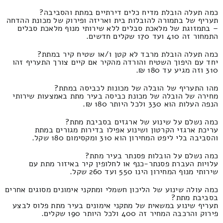
כמה תעלה הובלת מדיח כלים דירתיים במתת והסביבה?
תעריף של בתמורה להובלות בית ואריזה ופירוק של מכונת ההדחה
– בתמזוגת של מלאכת סבלים ללא שירותי מנוף מלאכת סבלים
התמחור זה 410 ועד 170 שקלים חדשים.
כמה תעלה הובלת מרבד לא קטן ו/או שטיח קיר במתת?
יחד עם היפוך השטיח והורדה מהקיר אם קיים צורך התעריף זהו
310 וזה מגיע עד 180 ₪.
מהו התעריף של הובלה של מכונות לכביסה במתת?
מחירה של הובלה של מכונת כביסה בעיר מתת באמצעות שירותי
הנפה העלות הוא 330 ולכל היותר 180 ₪.
כמה נשלם על שינוע של ארגזים בסביבת מתת?
עריכת ארגזי הקרטון ושינוע אפילו בדירות מגורים במתת
והסביבה בלי ליפט המחירון הוא 310 ומקסימום 180 שקל.
כמה נשלם על הובלות פסנתר בעיר מתת?
עלויות העברת פסנתר-כנף או לחלופין קיר באיזור מתת עם
שירותי מנוף המחירון הינו 550 ועד 260 שקל.
כמה עולה שינוע של הליכון חשמלי ומתקני אימונים מסוגים אחרים
בסביבת מתת?
תעריף שינוע במשאית של מתקני אימונים בעיר מתת פלוס לבצע
פירוק והרכבה המחיר זה 400 ולכל היותר 190 שקלים.