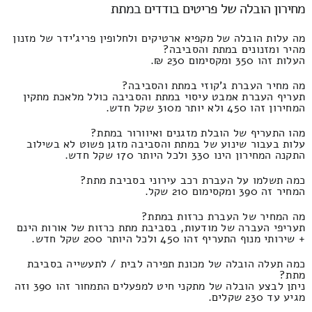
מחירון הובלה של פריטים בודדים במתת
מה עלות הובלה של מקפיא ארטיקים ולחלופין פריג'ידר של מזנון
מהיר ומזנונים במתת והסביבה?
העלות זהו 350 ומקסימום 230 ₪.
מה מחיר העברת ג'קוזי במתת והסביבה?
תעריף העברת אמבט עיסוי במתת והסביבה כולל מלאכת מתקין
המחירון זהו 450 ולא יותר מ310 שקל חדש.
מהו התעריף של הובלת מזגנים ואיוורור במתת?
עלות בעבור שינוע של במתת והסביבה מזגן פשוט לא בשילוב
התקנה המחירון הינו 330 ולכל היותר 170 שקל חדש.
כמה תשלמו על העברת רכב עירוני בסביבת מתת?
המחיר זה 390 ומקסימום 210 שקל.
מה המחיר של העברת כרזות במתת?
תעריפי העברה של מודעות, בסביבת מתת כרזות של אורות הינם
+ שירותי מנוף התעריף זהו 450 ולכל היותר 200 שקל חדש.
כמה תעלה הובלה של מכונת תפירה לבית / לתעשייה בסביבת
מתת?
ניתן לבצע הובלה של מתקני חיט למפעלים התמחור זהו 390 וזה
מגיע עד 230 שקלים.