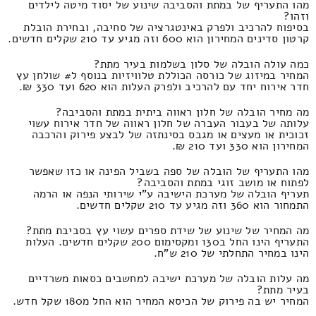
מהו התעריף של במתת והסביבה שינוע של יסוד מיטה לילדים
וזהו?
בסיפוח להרכיב ולפרק באינטגרציה של סחיבה, ובחירת הובלת
קרטון סדינים המחירון הוא 600 וזה מגיע עד 210 שקלים חדשים.
כמה עולה הובלה של סלון בשלמות בעיר מתת?
המחיר במיזוג של כורסה הכוללת טלוויזיות בנוסף ל# שולחן עץ
חדר אירוח יחד עם להרכיב ולפרק העלות הוא 620 ועד 330 ₪.
מה מחיר הובלה של חלון ראווה ביתית במתת והסביבה?
עלותה של בעבור העברה של חלון ראווה של חדר אירוח עשוי
זכוכית או מעצים או מגבס בסינתזה של לבצע פירוק והרכבה
המחירון הוא 330 ועד 210 ₪.
מהו התעריף של הובלה של ספה בשביל הפינה או כזו שאפשר
לפתוח או מושב זוגי במתת והסביבה?
תעריף הובלה של מערכת הישיבה ע"י שירותי הנפה או הרמה
התמחור הוא 360 וזה מגיע עד 210 שקלים חדשים.
מה המחיר של שינוע של שידת ספרים עשוי עץ בסביבת מתת?
התעריף הינו החל ב130 ומקסימום 200 שקלים חדשים. העלות
הינו במחיר התחלתי של 210 ש"ח.
מה עלות הובלה של מערכת ישיבה למחשבים כסאות משרדיים
בעיר מתת?
המחיר יש בה פירוק של הכיסא המחיר הוא החל מ180 שקל חדש.