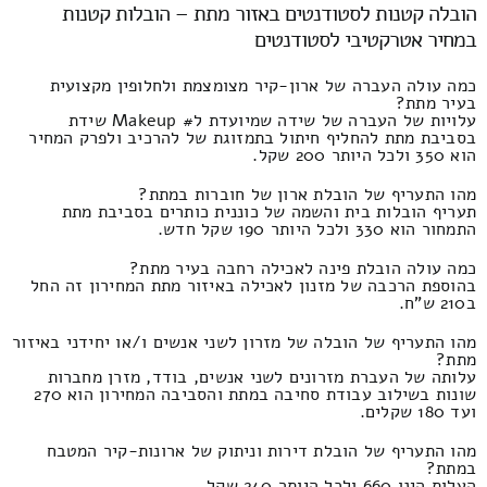
הובלה קטנות לסטודנטים באזור מתת – הובלות קטנות
במחיר אטרקטיבי לסטודנטים
כמה עולה העברה של ארון-קיר מצומצמת ולחלופין מקצועית
בעיר מתת?
עלויות של העברה של שידה שמיועדת ל# Makeup שידת
בסביבת מתת להחליף חיתול בתמזוגת של להרכיב ולפרק המחיר
הוא 350 ולכל היותר 200 שקל.
מהו התעריף של הובלת ארון של חוברות במתת?
תעריף הובלות בית והשמה של כוננית כותרים בסביבת מתת
התמחור הוא 330 ולכל היותר 190 שקל חדש.
כמה עולה הובלת פינה לאכילה רחבה בעיר מתת?
בהוספת הרכבה של מזנון לאכילה באיזור מתת המחירון זה החל
ב210 ש"ח.
מהו התעריף של הובלה של מזרון לשני אנשים ו/או יחידני באיזור
מתת?
עלותה של העברת מזרונים לשני אנשים, בודד, מזרן מחברות
שונות בשילוב עבודת סחיבה במתת והסביבה המחירון הוא 270
ועד 180 שקלים.
מהו התעריף של הובלת דירות וניתוק של ארונות-קיר המטבח
במתת?
העלות הינו 660 ולכל היותר 240 שקל.