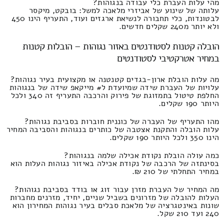
מהי עלות העברת כלי עבודה בנגוהות?
עלותה של שינוע של אביזרי מלאכה למשל: בובקט, מיקסר
לבטונדות, כלי תחבורה לנשיאת ארגזים ועוד, התעריף הינו 450
ולא יותר מ240 שקלים חדשים.
הובלה קטנות לסטודנטים באזור נגוהות – הובלות קטנות
במחיר אטרקטיבי לסטודנטים
מה עלות הובלת ארון-בגדים קטנטנה או מקצועית בעיר נגוהות?
עלויות של העברת שידה שמיועדת ל# מייקאפ שידה של בנגוהות
החלפת טיטול בתמזוגת של פירוק והרכבה התעריף זה 340 ולכל
היותר 190 שקלים.
מהו התעריף של העברה של כוננית חוברות בסביבת נגוהות?
עלות הובלה והתקנת אצטבה של כותרים בנגוהות והסביבה המחיר
הינו 350 ולכל היותר 190 שקלים.
כמה עולה הובלת נקודת אכילה שלמה בנגוהות?
בסינתזה של הרכבה של נקודת אכילה באיזור נגוהות העלות הוא
במחיר התחלתי של 210 ₪.
מה המחיר של העברת מזרן עבור זוג או בודד בסביבת נגוהות?
העלות להובלה של מזרונים בשביל שניים, יחיד, מזרנים מחברות
שונות באינטגרציה של מלאכת סבלים בעיר נגוהות המחירון הוא
240 ועד 210 שקל.