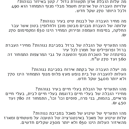
מה עלות הובלת ארון תקשורת גדול / קטן באיזור נגוהות?
עלויות העברה של ארונית חשמל מבלי מנוף התמחור הוא 490
ולכל היותר 270 שקל חדש.
מה מחיר העברה של לבנות טיט בעיר נגוהות?
עלותה של העברת מבנים מבטון מוכן ולחלופין בטון אשר עבר
החלקה, בסיפוח העמסה ופירוק המחיר הינו 630 ומקסימום 270
₪.
מהו התעריף של הובלה של ברזל בסביבת נגוהות? מחירי העברת
ברזל ופרופילים של חמרן לכל עיר
בסינתזה של השכרת מנוף והטענה על גבי המרצפות התמחור זה
560 ועד 270 ש"ח.
מה יעלה העברה של בקתת אירוח בסביבת נגוהות?
העלות להעברה של בית נופש מעץ פלוס מנוף התמחור הינו 770
ולא יותר מ340 שקל חדש.
מהו התעריף של הובלת בעלי חיים בעיר נגוהות?
מחירי הובלה של בעלי חיים כדוגמת בעלי חיים לבית, בעלי חיים
פראיים, בהמות, בני פרה, סוסים וכו' וכו', התמחור זה 780 ועד
450 ₪.
מהו התעריף של שינוע של מאכל בסביבת נגוהות?
עלות שינוע של מאכל באינטגרציה של הטענה על משטחים ומארז
מהאיזור העלות הינו 650 ולא יותר מ230 שקלים חדשים.