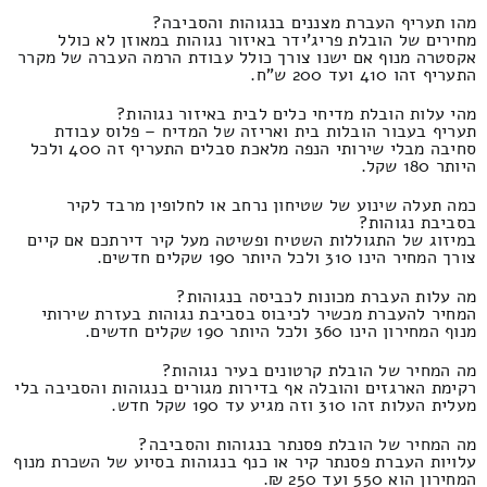
מהו תעריף העברת מצננים בנגוהות והסביבה?
מחירים של הובלת פריג'ידר באיזור נגוהות במאוזן לא כולל
אקסטרה מנוף אם ישנו צורך כולל עבודת הרמה העברה של מקרר
התעריף זהו 410 ועד 200 ש"ח.
מהי עלות הובלת מדיחי כלים לבית באיזור נגוהות?
תעריף בעבור הובלות בית ואריזה של המדיח – פלוס עבודת
סחיבה מבלי שירותי הנפה מלאכת סבלים התעריף זה 400 ולכל
היותר 180 שקל.
כמה תעלה שינוע של שטיחון נרחב או לחלופין מרבד לקיר
בסביבת נגוהות?
במיזוג של התגוללות השטיח ופשיטה מעל קיר דירתכם אם קיים
צורך המחיר הינו 310 ולכל היותר 190 שקלים חדשים.
מה עלות העברת מכונות לכביסה בנגוהות?
המחיר להעברת מכשיר לכיבוס בסביבת נגוהות בעזרת שירותי
מנוף המחירון הינו 360 ולכל היותר 190 שקלים חדשים.
מה המחיר של הובלת קרטונים בעיר נגוהות?
רקימת הארגזים והובלה אף בדירות מגורים בנגוהות והסביבה בלי
מעלית העלות זהו 310 וזה מגיע עד 190 שקל חדש.
מה המחיר של הובלת פסנתר בנגוהות והסביבה?
עלויות העברת פסנתר קיר או כנף בנגוהות בסיוע של השכרת מנוף
המחירון הוא 550 ועד 250 ₪.