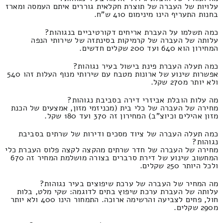
עלויות של העברה של תוצרת חקלאית גוררים איתם העמסה ומארז
בחנות התעריף הינו מינימום 410 ש"ח.
כמה תשלמו על העברת אריחים דקורטיביים בנגוהות?
עלותה של העברה של קרמיקות בסינתזה של שירותי הנפה
המחירון הוא 640 ועד 200 שקלים חדשים.
כמה תעלה העברת פינת בישול בעיר נגוהות?
אפשרות שינוע של ארונות מטבח עם שירותי מנוף העלות זהו 540
ולא יותר מ270 שקל.
מה עלות הובלת אביזרי דירה בסביבת נגוהות?
מחירה של העברה של כלי בית (מכניזמי מזון, אמצעים של הכנת
מזון אהילים וכיוצ"ב) המחירון זה 370 ועד 180 שקל.
כמה תעלה העברה של ציוד מסכים ודירות של שרתים בסביבת
נגוהות?
מחירה של העברה של חדר שרתים מהקצה לקצה פלוס העברת כלי
המחשוב שינוע של דירת סרברים בצורה מושלמת המחיר זה 670
ולכל היותר 250 שקלים.
מה המחיר של העברה של ערכת שיפוצים בעיר נגוהות?
עלותה של העברת ערכת שיפוץ בתים לדוגמה: שקי מלט, בלות
חול, פחים לצביעה והרשימה ארוכה. התמחור הינו 400 ולא יותר
מ290 שקלים.