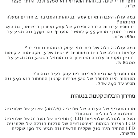
וחצי חדרי שינה בנגוהות התעריף הוא 2700 ולכל היותר 1230
ש"ח.
כמה עולה העברת מקום עסקי בנגוהות והסביבה 4 חדרים ומעלה
מינימום?
בהוספת עבודות הרכבה ופירוק של עסק ואחרון ברשימה, גם הוא
חשוב כמובן: מרחק 55 קילומטר התעריף זהו 3790 וזה מגיע עד
1860 ש"ח.
כמה עולה הובלה של בית בתי-עסק בנגוהות והסביבה?
עלויות הובלה של בית במסחרית פריטים של 3 ומקסימום 4 קומות
בבניין מקומות עבודה המחירון הינו מתחיל ב5200 וזה מגיע עד
8000 ₪.
מהו תעריף ארגזים לאריזת בית עסק בעיר נגוהות?
התמחור הינו למספר של 520 אריזות קרטון התמחור הוא 340 וזה
מגיע עד 240 שקל.
מחירון הובלות קטנות בנגוהות
מהו התעריף של העברה של טלויזיה (פלזמה) שינוע של טלוויזיה
בתמזוגת של סבלים בנגוהות?
העלות להובלת טלוויזיות (LCD) מחירים של העברה של טלוויזיה
LCD באיזור נגוהות באינטגרציה של סבלות הובלה של טלוויזיה
LED המחיר הינו 310 שקלים חדשים וזה מגיע עד 190 שקלים
חדשים.