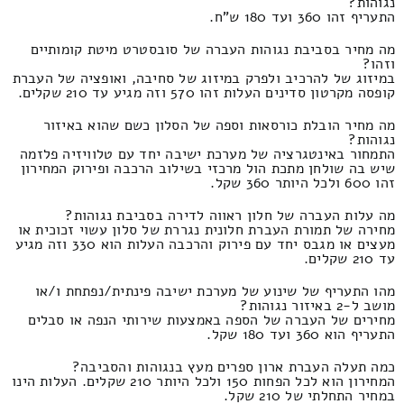
נגוהות?
התעריף זהו 360 ועד 180 ש"ח.
מה מחיר בסביבת נגוהות העברה של סובסטרט מיטת קומותיים
וזהו?
במיזוג של להרכיב ולפרק במיזוג של סחיבה, ואופציה של העברת
קופסה מקרטון סדינים העלות זהו 570 וזה מגיע עד 210 שקלים.
מה מחיר הובלת כורסאות וספה של הסלון כשם שהוא באיזור
נגוהות?
התמחור באינטגרציה של מערכת ישיבה יחד עם טלוויזיה פלזמה
שיש בה שולחן מתכת הול מרכזי בשילוב הרכבה ופירוק המחירון
זהו 600 ולכל היותר 360 שקל.
מה עלות העברה של חלון ראווה לדירה בסביבת נגוהות?
מחירה של תמורת העברת חלונית נגררת של סלון עשוי זכוכית או
מעצים או מגבס יחד עם פירוק והרכבה העלות הוא 330 וזה מגיע
עד 210 שקלים.
מהו התעריף של שינוע של מערכת ישיבה פינתית/נפתחת ו/או
מושב ל-2 באיזור נגוהות?
מחירים של העברה של הספה באמצעות שירותי הנפה או סבלים
התעריף הוא 360 ועד 180 שקל.
כמה תעלה העברת ארון ספרים מעץ בנגוהות והסביבה?
המחירון הוא לכל הפחות 150 ולכל היותר 210 שקלים. העלות הינו
במחיר התחלתי של 210 שקל.