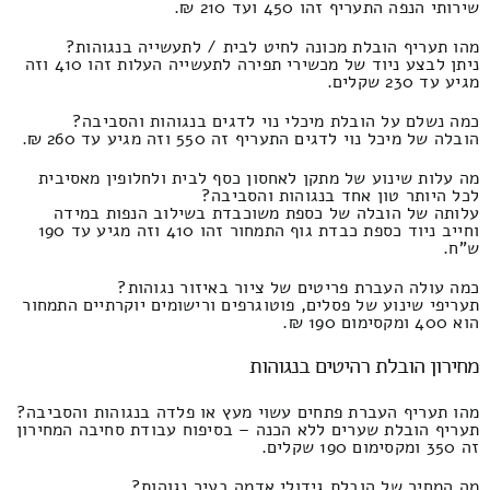
שירותי הנפה התעריף זהו 450 ועד 210 ₪.
מהו תעריף הובלת מכונה לחיט לבית / לתעשייה בנגוהות?
ניתן לבצע ניוד של מכשירי תפירה לתעשייה העלות זהו 410 וזה
מגיע עד 230 שקלים.
כמה נשלם על הובלת מיכלי נוי לדגים בנגוהות והסביבה?
הובלה של מיכל נוי לדגים התעריף זה 550 וזה מגיע עד 260 ₪.
מה עלות שינוע של מתקן לאחסון כסף לבית ולחלופין מאסיבית
לכל היותר טון אחד בנגוהות והסביבה?
עלותה של הובלה של כספת משוכבדת בשילוב הנפות במידה
וחייב ניוד כספת כבדת גוף התמחור זהו 410 וזה מגיע עד 190
ש"ח.
כמה עולה העברת פריטים של ציור באיזור נגוהות?
תעריפי שינוע של פסלים, פוטוגרפים ורישומים יוקרתיים התמחור
הוא 400 ומקסימום 190 ₪.
מחירון הובלת רהיטים בנגוהות
מהו תעריף העברת פתחים עשוי מעץ או פלדה בנגוהות והסביבה?
תעריף הובלת שערים ללא הכנה – בסיפוח עבודת סחיבה המחירון
זה 350 ומקסימום 190 שקלים.
מה המחיר של הובלת גידולי אדמה בעיר נגוהות?