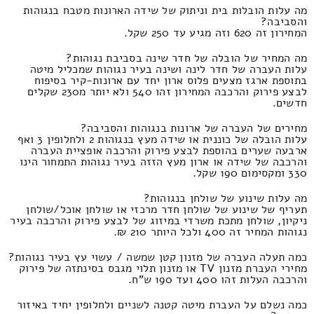
מה עלות הובלות בית וניתוק של שידה הארונות מטבח בנגוהות
והסביבה?
המחירון זה 620 וזה מגיע עד 250 שקל.
מה המחיר של הובלה של חדר שינה בסביבת נגוהות?
עלות העברה של חדר לינה ושינה בעיר נגוהות שמכליל מיטה
בתוספת ארגז מצעים פלוס ארון יחד עם ארונות-קיר בסיפוח
לבצע פירוק והרכבה המחירון זהו 540 ולא יותר מ230 שקלים
חדשים.
מחירים של העברה של ארונות בנגוהות והסביבה?
עלות הובלה של כוננית או שידה מעץ בנגוהות 2 ולחלופין 3 ואף
ארבעה שערים בהוספת לבצע פירוק והרכבה אופציית העברה
והרכבה של שידה או ארון מעץ הזזה בעיר נגוהות התמחור הינו
330 ומקסימום 190 שקל.
מה עלות שינוע של שולחן בנגוהות?
תעריף של שינוע של שולחן חדר מרכזי או שולחן אוכל/שולחן
ניקיון, שולחן מתכת משרדי במיזוג של לבצע פירוק והרכבה בעיר
נגוהות המחיר זה 400 ולכל היותר 210 ₪.
כמה תעלה העברה של מזנון קטן שמשה / עשוי עץ בעיר נגוהות?
מחירי העברת מזנון TV או מזנון תלוי מגבס בסינתזה של פירוק
והרכבה העלות זהו 400 ועד 190 ש"ח.
כמה נשלם על העברת מיטה קטנה לשניים ולחלופין יחיד באיזור