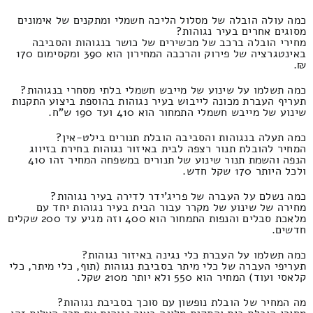
כמה עולה הובלה של מסלול הליכה חשמלי ומתקנים של אימונים
מסוגים אחרים בעיר נגוהות?
מחירי הובלה ברכב של מכשירים של כושר בנגוהות והסביבה
באינטגרציה של פירוק והרכבה המחירון הוא 390 ומקסימום 170
₪.
כמה תשלמו על שינוע של מייבש חשמלי בלתי מסחרי בנגוהות?
תעריף העברת מכונה לייבוש בעיר נגוהות בהוספת ביצוע התקנות
שינוע של מייבש חשמלי התמחור הוא 410 ועד 190 ש"ח.
כמה תעלה בנגוהות והסביבה הובלת תנורים בילט-אין?
המחיר להובלת תנור רצפה לבית באיזור נגוהות בחירת בזיווג
הנפה והשמת תנור שינוע של תנורים במשפחה המחיר זהו 410
ולכל היותר 170 שקל חדש.
כמה נשלם על העברה של פריג'ידר לדירה בעיר נגוהות?
מחירה של שינוע של מקרר עבור הבית בעיר נגוהות יחד עם
מלאכת סבלים והנפות התמחור הוא 400 וזה מגיע עד 200 שקלים
חדשים.
כמה תשלמו על העברת כלי נגינה באיזור נגוהות?
תעריפי העברה של כלי מיתר בסביבת נגוהות (תוף, כלי מיתר, כלי
קלאסי ועוד) המחיר הוא 550 ולא יותר מ210 שקל.
מה המחיר של הובלת נופשון עם סוכך בסביבת נגוהות?