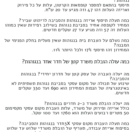
נגוהות?
תיסוף בהתאם למספר קופסאות הקרטון, עלות על כל פירוק
ואריזה העלות זהו 47 וזה מגיע עד 20 ש"ח.
כמה תעלה תיסוף אריזה בנגוהות והסביבה לריהוט שביר?
המחיר לקופסה אחיד בסביבת נגוהות בשילוב רפידות שאין כמוהו
העלות זה 57 וזה מגיע עד 27 שקלים חדשים.
כמה נשלם על העברת בית בנגוהות שאין מעלית בחלק הפנימי של
המבנה?
המחירון זהו תיסוף 17% ולכל היותר 11%.
כמה עולה הובלת משרד קטן של חדר אחד בנגוהות?
מה יעלה העברה של עסק קטן של חדרון יחידי? בנגוהות
והסביבה?
שינוע של תכולה של מקום עסקי בסביבת נגוהות תשתיתית לא
באינטגרציה של הנפות המחירון הוא 690 ועד 330 שקלים
חדשים.
מה יעלה הובלת משרד כ-2 חדרים בנגוהות?
כולל אריזה ופירוק של משרד, עלות העברת מקום עסקי מקסימום
50 מטרים רבועים העלות הוא 1760 ועד 100 שקל.
כמה תעלה העברת מקום עסקי 3Xחדר בנגוהות והסביבה?
בסיפוח אריזת עבודה, תעריף של הובלת משרדי שלוש עד שלוש