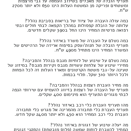
תעריף הובלה של מאכלים בשילוב העמסה על גבי מרצפות
ומשטחים ופריקה מן המשטח העלות הינו 650 ולא יותר מ270
ש"ח.
כמה עולה העברה של ציוד של בריאות בסביבת נהלל?
עלותה של הובלת קפסולות במהלך הקפאה לבתי חולים ובתי
רפואה פרטיות המחיר הינו החל ב390 שקלים חדשים.
כמה נשלם על העברה של משרד באיזור נהלל?
תעריף הובלה של חנות/עסק בסיפוח אריזה של הרהיטים של
המשרד המחיר הינו מתחיל מ490 ש"ח.
כמה נשלם על שינוע של לוחיות מגבס בנהלל והסביבה?
מחירי שינוע של צלחות עשויות מגבס וקירות מגבס? במיזוג של
טעינה על-גבי משטח הקרטונים ומארז העלות זה לכל הפחות
ולכל היותר 310 שקל. תלוי בכמות.
מה מחיר העברת רצפות בנהלל והסביבה?
תעריף של העברה של רצפות בזיווג להעמיס עם שירותי הנפה
לבתי מגורים התעריף הוא מינימום 400 שקלים.
מהו תעריף העברת כלי רכב באיזור נהלל?
תעריף העברת כלי תחבורה מהמרינה אל מגרש כלי תחבורה
העברת כלי רכב המחיר הוא 450 ולא יותר מ240 שקל חדש.
מה יעלה שינוע של זגוגית באיזור נהלל?
המחיר להעברת לוחות שמשה (פלוס מובטחת) והתקני זגוגית