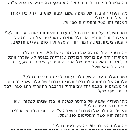
בהוספת פירוק והרכבה המחיר הוא 400 וזה מגיע עד 210 ש"ח.
מהו תעריף הובלה של מיטה קטנה עבור שתיים ולחלופין לאחד
בנהלל והסביבה?
העלות זהו 360 ומקסימום 190 ₪.
כמה תשלמו על בסביבת נהלל העברת תשתית מיטת נוער ותו לא?
בשילוב הרכבה ופירוק כולל סחיבה, ואופציה של העברה של
קופסה ציפיות מיטה המחירון זה 570 ועד 210 שקלים חדשים.
מה המחיר של הובלה של הול מרכזי AS IS בעיר נהלל?
המחירון יחד עם כורסה הכוללת טלויזיות בנוסף ל# שולחן אוכל
הול מרכזי באינטגרציה של הרכבה ופירוק המחיר זה 550 וזה
מגיע עד 340 שקל.
כמה תעלה העברה של חלון ראווה לבית בסביבת נהלל?
עלותה של בתמורה להובלת חלונית נגררת של סלון עשוי זכוכית
או מעצים או מגבס יחד עם פירוק והרכבה התעריף הינו 360 ולכל
היותר 190 שקל.
מהו תעריף שינוע של כורסה לפינה או כזו שניתן לפתוח ו/או
מושב זוגי בעיר נהלל?
תעריפי הובלה של מערכת הישיבה ע"י שירותי הנפה או סבלים
העלות הוא 340 ומקסימום 210 שקל.
מה עלות העברת ספריה עץ בעיר נהלל?