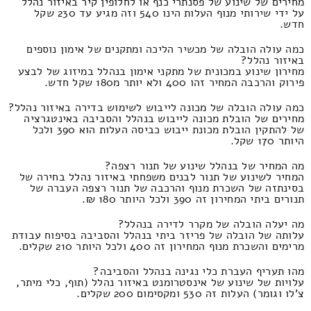
מחירים של שינוע של פסנתרי כנף או לחלופין קיר באיזור נהלל
על ידי שירותי מנוף העלות הינו 540 וזה מגיע עד 230 שקל
חדש.
כמה עולה הובלה של מכשיר הליכה ומתקנים של אימון נוספים
באיזור נהלל?
מחירון שינוע במכונית של מתקני אימון בנהלל במיזוג של לבצע
פירוק והרכבה המחיר זהו 400 ולא יותר מ180 שקל חדש.
כמה עולה הובלה של מכונה לייבוש לשימוש בדירה באיזור נהלל?
מחירים של הובלת מכונה לייבוש בנהלל והסביבה באינטגרציה
של להתקין הובלת מכונת ייבוש כביסה העלות הוא 390 ולכל
היותר 170 שקל.
מה המחיר של בנהלל שינוע של תנור רצפה?
המחיר לשינוע של תנור לבנים משפחתי באיזור נהלל בחירה של
בסינתזה של השכרת מנוף והרכבה של תנור רצפה העברה של
תנורים ביתי המחירון זה 390 ולכל היותר 180 ₪.
מה יעלה הובלה של מקרר לדירה בנהלל?
עלותה של הובלה של פריזר ביתי בנהלל והסביבה בסיפוח עבודת
מרימים והשכרת מנוף המחירון זה 400 ולכל היותר 210 שקלים.
מהו תעריף העברת כלי נגינה בנהלל והסביבה?
עלויות של שינוע של אינסטרומנט באיזור נהלל (תוף, כלי מיתר,
צ'לו וגומר) העלות זה 530 ומקסימום 200 שקלים.