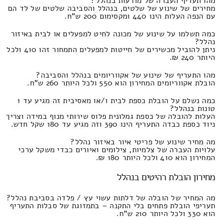
מהו תעריף העברה של מודעות בנהלל?
מחירים של שינוע של שלטים, בנהלל והסביבה שלטים של לד הם
עם הנפה העלות הינו 440 ומקסימום 200 ש"ח.
כמה תשלמו על שינוע של מכונה לחיט למפעלים או לבית באיזור
נהלל?
ניתן להוביל מכשירים של חייטות למפעלים התמחור זהו 410 ולכל
היותר 240 ₪.
מהו התעריף של שינוע של אקווריומים בנהלל והסביבה?
הובלת אקווריומים המחירון הוא 550 ולכל היותר 260 ש"ח.
כמה נשלם על הובלת כספת לבית ו/או מאסיבית זה מגיע עד 1
טונות בנהלל?
העלות להובלה של כספת גמלונית פלוס שירותי מנוף במידה וצריך
ניוד כספת כבדה התעריף הינו 390 וזה מגיע עד 180 שקל חדש.
מה מחיר שינוע של פריטי איור באיזור נהלל?
עלויות העברה של צלמיות, צילומים ואיורים כבדי משקל ערכי
המחירון הוא 410 ולכל היותר 180 ₪.
מחירון הובלת רהיטים בנהלל
מה המחיר של הובלה של דלתות עשוי עץ / פלדה בסביבת נהלל?
תעריפי הובלת פתחים בלי התקנה – בתמזוגת של סבלות התעריף
הוא 330 ולכל היותר 210 ש"ח.