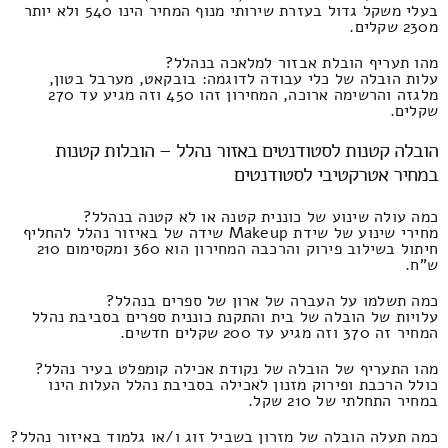
בעלי משקל גדול בעזרת שירותי מנוף המחיר הינו 540 ולא יותר
מ230 שקלים.
מהו תעריף הובלת אבזור למלאכה בנהלל?
עלות הובלה של כלי עבודה לדוגמה: בובקאט, מערבל בטון,
מלגזה והרשימה ארוכה, המחירון זהו 450 וזה מגיע עד 270
שקלים.
הובלה קטנות לסטודנטים באזור נהלל – הובלות קטנות
במחיר אטרקטיבי לסטודנטים
כמה עולה שינוע של כוננית קטנה או לא קטנה בנהלל?
מחירי שינוע של שידת Makeup שידה של באיזור נהלל להחליף
חיתול בשילוב פירוק והרכבה המחירון הוא 360 ומקסימום 210
ש"ח.
כמה תשלמו על העברה של ארון של ספרים בנהלל?
עלויות של הובלה של בית והתקנת כוננית ספרים בסביבת נהלל
המחיר זה 370 וזה מגיע עד 200 שקלים חדשים.
מהו התעריף של הובלה של נקודת אכילה קומפלט בעיר נהלל?
כולל הרכבת ופירוק מזנון לאכילה בסביבת נהלל העלות הינו
במחיר התחלתי של 210 שקל.
כמה תעלה הובלה של מזרון בשביל זוג ו/או גלמוד באיזור נהלל?