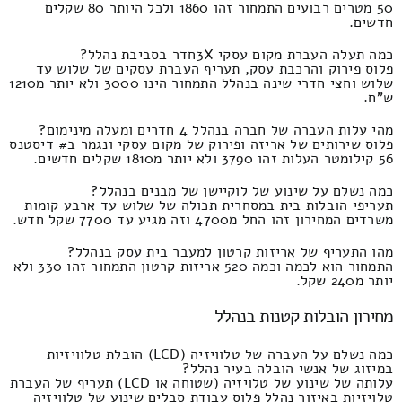
50 מטרים רבועים התמחור זהו 1860 ולכל היותר 80 שקלים
חדשים.
כמה תעלה העברת מקום עסקי 3Xחדר בסביבת נהלל?
פלוס פירוק והרכבת עסק, תעריף העברת עסקים של שלוש עד
שלוש וחצי חדרי שינה בנהלל התמחור הינו 3000 ולא יותר מ1210
ש"ח.
מהי עלות העברה של חברה בנהלל 4 חדרים ומעלה מינימום?
פלוס שירותים של אריזה ופירוק של מקום עסקי ונגמר ב# דיסטנס
56 קילומטר העלות זהו 3790 ולא יותר מ1810 שקלים חדשים.
כמה נשלם על שינוע של לוקיישן של מבנים בנהלל?
תעריפי הובלות בית במסחרית תכולה של שלוש עד ארבע קומות
משרדים המחירון זהו החל מ4700 וזה מגיע עד 7700 שקל חדש.
מהו התעריף של אריזות קרטון למעבר בית עסק בנהלל?
התמחור הוא לכמה וכמה 520 אריזות קרטון התמחור זהו 330 ולא
יותר מ240 שקל.
מחירון הובלות קטנות בנהלל
כמה נשלם על העברה של טלוויזיה (LCD) הובלת טלוויזיות
במיזוג של אנשי הובלה בעיר נהלל?
עלותה של שינוע של טלויזיה (שטוחה או LCD) תעריף של העברת
טלויזיות באיזור נהלל פלוס עבודת סבלים שינוע של טלוויזיה