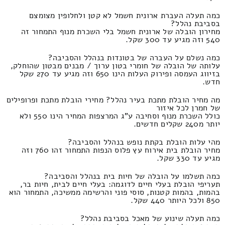
כמה תעלה העברת ארונית חשמל לא קטן ולחלופין מצומצם
בסביבת נהלל?
מחירון הובלה של ארונית חשמל בלי השכרת מנוף התמחור זה
540 וזה מגיע עד 300 שקל.
כמה נשלם על העברה של בטונדות בנהלל והסביבה?
עלותה של הובלה של חומרי בטון ערוך / מבנים מבטון שהוחלק,
בזיווג העמסה ופירוק העלות הינו 650 וזה מגיע עד 270 שקל
חדש.
מה מחיר הובלת מתכת בעיר נהלל? מחירי הובלת מתכת ופרופילים
של חמרן לכל איזור
כולל השכרת מנוף וסחיבה ע"ג המרצפות המחיר הינו 550 ולא
יותר מ240 שקלים חדשים.
מהי עלות הובלת בקתת נופש בנהלל והסביבה?
מחיר הובלת בית אירוח עץ פלוס הנפות התמחור זהו 760 וזה
מגיע עד 330 שקל.
כמה תשלמו על הובלה של חיות בית בנהלל והסביבה?
תעריפי הובלת בעלי חיים לדוגמה: בעלי חיים לבית, חיות בר,
בהמות, בהמות קטנות, סוסי פוני והרשימה ממשיכה, התמחור הוא
850 ולכל היותר 440 שקל.
כמה תעלה שינוע של מאכל בסביבת נהלל?