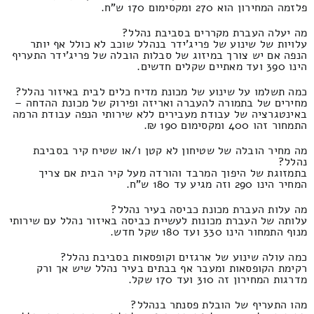
פלזמה המחירון הוא 270 ומקסימום 170 ש"ח.
מה יעלה העברת מקררים בסביבת נהלל?
עלויות של שינוע של פריג'ידר בנהלל שוכב לא כולל אף יותר
הנפה אם יש צורך במיזוג של סבלות הובלה של פריג'ידר התעריף
הינו 390 ועד מאתיים שקלים חדשים.
כמה תשלמו על שינוע של מכונת מדיח כלים לבית באיזור נהלל?
מחירים של בתמורה להעברה ואריזה ופירוק של מכונת ההדחה –
באינטגרציה של עבודת מעבירים ללא שירותי הנפה עבודת הרמה
התמחור זהו 400 ומקסימום 190 ₪.
מה מחיר הובלה של שטיחון לא קטן ו/או שטיח קיר בסביבת
נהלל?
בתמזוגת של היפוך המרבד והורדה מעל קיר הבית אם צריך
המחיר הינו 290 וזה מגיע עד 180 ש"ח.
מה עלות העברת מכונת כביסה בעיר נהלל?
עלותה של העברת מכונות לעשיית כביסה באיזור נהלל עם שירותי
מנוף התמחור הינו 330 ועד 180 שקל חדש.
כמה עולה שינוע של ארגזים וקופסאות בסביבת נהלל?
רקימת הקופסאות ומעבר אף בבתים בעיר נהלל שיש אך ורק
מדרגות המחירון זה 310 ועד 170 שקל.
מהו התעריף של הובלת פסנתר בנהלל?