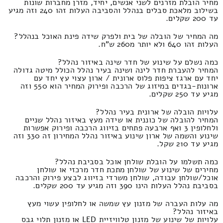
מחיר הובלת מזרנים לשני אנשים, יחיד, מזרן מחברות שונות
בשילוב מלאכת סבלים בנהלל והסביבה העלות זהו 240 וזה מגיע
עד 200 שקלים.
מה המחיר של הובלה של בית ולפרק שידה פינת האוכל בנהלל?
העלות זהו 640 ולא יותר מ260 ש"ח.
כמה נשלם על שינוע של חדר שינה באיזור נהלל?
המחיר להעברת חדר לינה ושינה בעיר נהלל הכולל מיטה גדולה
יחד עם ארגז ציפות פלוס ארונית / ארון עצוי עץ יחד עם
ארונות-בגדים במיזוג של הרכבה ופירוק המחיר הוא 550 וזה
מגיע עד 250 שקלים.
עלויות הובלה של ארונית בעיר נהלל?
המחיר להובלה של כוננית או שידה מעץ באיזור נהלל שניים
ולחלופין 3 ואף ארבעה פתחים בזיווג הרכבה ופירוק אפשרות
שינוע והשמה של ארון שינוע באיזור נהלל המחירון זה 330 וזה
מגיע עד 210 שקל.
כמה תשלמו על הובלת שולחן אוכל בסביבת נהלל?
מחירים של שינוע של שולחן מתכת חדר מרכזי או שולחן
אוכל/שולחן עבודה, שולחן משרדי בזיווג לבצע פירוק והרכבה
בסביבת נהלל העלות הינו 390 וזה מגיע עד 200 שקלים.
מה עלות העברה של מזנון עץ שמשה או לחלופין עשוי מעץ
באיזור נהלל?
עלויות של שינוע של מזנון טלוויזיית LED או מזנון תלוי גבס