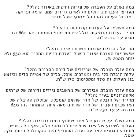
כמה נשלם על העברה של פירות וירקות באיזור נהלל?
תעריפי העברת גידולים חקלאיים גוררים עמם הרמה ופריקה
במרכול העלות זהו החל מ400 שקל חדש.
כמה תשלמו על העברת קרמיקות בנהלל?
מחיר העברת קרמיקות כולל שירותי מנוף התמחור זהו 660 וזה
מגיע עד 210 ש"ח.
מה יעלה הובלת ארונות מטבח באיזור נהלל?
אפשרויות העברת איזור בישול בעזרת הנפות המחיר הוא 550 ולא
יותר מ260 ₪.
כמה עולה הובלה של אביזרים של דירה בסביבת נהלל?
עלות הובלת כלי בית (מערכות אוכל, כלים של אפייה כדים וכיוצא
בו) העלות זה 370 ומקסימום 170 ש"ח.
כמה עולה הובלת אביזרים של מחשבים ניידים ודירות של שרתים
אלקטרוניים בעיר נהלל?
מחירה של הובלה של חדר שרתים קומפלט הכוללת ההובלה של
המחשבים העברה של חדר שרתים מאה אחוז התמחור זהו 640
וזה מגיע עד 230 ש"ח.
כמה נשלם על שינוע של ציוד שיפוץ בתים בסביבת נהלל?
העלות לשינוע של ציוד שיפוצים לדוגמה: מלט, שקי בלה, טיט,
פחים עם גוונים לצביעה ועוד. התעריף הינו 400 ולכל היותר 270
שקל.