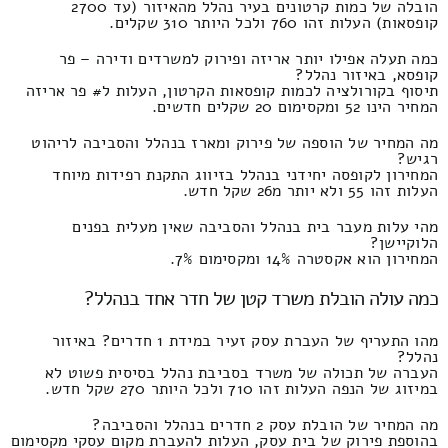
הובלה של כמות קרטונים בעיר נהלל מהאיזור (עד 2700
קופסאות) העלות זהו 760 ולכל היותר 310 שקלים.
כמה תעלה אפילו יותר אריזה ופירוק למשרדים ודירה – פר
קופסא, באיזור נהלל?
תיסוף בקורולציה לכמות קופסאות הקרטון, העלות ל# פר אריזה
המחיר הינו 52 ומקסימום 20 שקלים חדשים.
מה המחיר של הוספה של פירוק ומארז בנהלל והסביבה לריהוט
רגיש?
המחירון לקופסה יחידני בנהלל בזיווג התקנת רפידות מיוחד
העלות זהו 55 ולא יותר מ26 שקל חדש.
מהי עלות מעבר בית בנהלל והסביבה שאין מעלית בפנים
הלוקיישן?
המחירון הוא אקסטרה 14% ומקסימום 7%.
כמה עולה הובלת משרד קטן של חדר אחד בנהלל?
מהו התעריף של העברת עסק זעיר במידת 1 חדרים? באיזור
נהלל?
העברה של תכולה של משרד בסביבת נהלל בסיסית פשוט לא
במיזוג של הנפה העלות זהו 710 ולכל היותר 270 שקל חדש.
מה המחיר של הובלת עסק 2 חדרים בנהלל והסביבה?
בהוספת פירוק של בית עסק, העלות להעברת מקום עסקי מקסימום