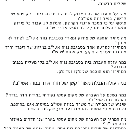
שקלים חדשים.
מהי עלות עוד אריזה ופירוק לדירה ובתי מגורים – לקופסא של
קרטון, בעיר נווה אטי"ב?
תיסוף על פי מספר ארגזי הקרטון, העלות ל# עבור כל פירוק
ומארז העלות זהו 47 וזה מגיע עד 22 ש"ח.
מה מחיר הוספה של פירוק ומארז בסביבת נווה אטי"ב לציוד לא
איתן?
המחירון לקרטון אחד בסביבת נווה אטי"ב במיזוג של ריפוד יחיד
מסוגו התעריף הוא 54 ומקסימום 26 ש"ח.
כמה עולה העברת בית בסביבת נווה אטי"ב בלי מעלית בפנים
המבנה?
המחירון הוא הוספה של 17% ועד 9%.
כמה עולה הובלת משרד קטן של חדר אחד בנווה אטי"ב?
כמה נשלם על העברה של מקום עסקי נקודתי במידת חדר בודד?
באיזור נווה אטי"ב?
שינוע של תכולה של משרד בנווה אטי"ב בסיסית אינו בהוספת
השכרת מנוף המחיר זהו 710 ועד 310 שקלים חדשים.
מה המחיר של העברה של מקום עסקי בערך שני חדרים באיזור
נווה אטי"ב?
בתמזוגת של פירוק והרכבת בית עסק, מחיר שינוע של תאגיד לכל