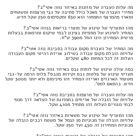
מה עלות העברה של מזונות באיזור נווה אטי"ב?
מחירי העברה של מאכל כולל סחיבה על גבי מרצפות ומשטחים
ומארז מהמרצף התמחור הוא 630 ומקסימום 250 שקל חדש.
מהו התעריף של שינוע של מוצרי בריאות בנווה אטי"ב?
המחיר לשינוע של מחפיות בצינון לבתי שיקום ומרפאות בבעלות
פרטית המחירון הינו החל מ390 ש"ח.
מה המחיר של העברת מקום עבודה בסביבת נווה אטי"ב?
עלויות הובלת מקום עבודה בשילוב אריזת רהיטי מקום העבודה
העלות זה לכל הפחות 480 שקלים.
כמה עולה שינוע של לוחות גבס באיזור נווה אטי"ב?
תעריף שינוע של פלטות גבס וקירות מגבס? פלוס הרמה על-גבי
משטחי הארגזים ואריזה המחיר זהו מינימום ולא יותר מ300 שקל
חדש. בהתאם למס'.
מה עלות העברה של מרצפות בסביבת נווה אטי"ב?
עלויות של הובלה של אריחים בתמזוגת של העלאה דרך מנוף
לבתי מגורים העלות זהו מתחיל מ410 שקל.
מהו התעריף של שינוע של משאיות באיזור נווה אטי"ב?
עלויות הובלה של מכוניות מן הנמל אל משטח רכבים הובלה של
מכוניות המחירון זה 450 ועד 250 שקל.
מהו התעריף של הובלה של זכוכית בנווה אטי"ב?