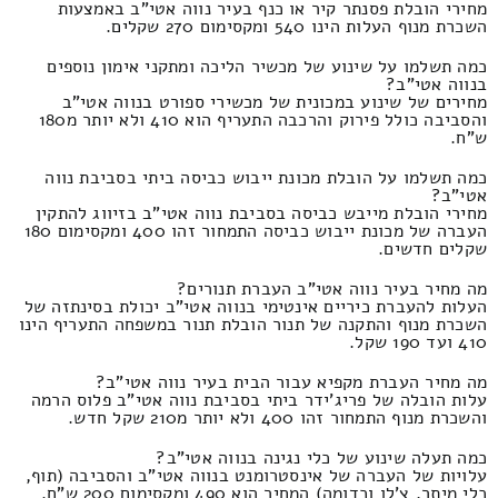
מחירי הובלת פסנתר קיר או כנף בעיר נווה אטי"ב באמצעות
השכרת מנוף העלות הינו 540 ומקסימום 270 שקלים.
כמה תשלמו על שינוע של מכשיר הליכה ומתקני אימון נוספים
בנווה אטי"ב?
מחירים של שינוע במכונית של מכשירי ספורט בנווה אטי"ב
והסביבה כולל פירוק והרכבה התעריף הוא 410 ולא יותר מ180
ש"ח.
כמה תשלמו על הובלת מכונת ייבוש כביסה ביתי בסביבת נווה
אטי"ב?
מחירי הובלת מייבש כביסה בסביבת נווה אטי"ב בזיווג להתקין
העברה של מכונת ייבוש כביסה התמחור זהו 400 ומקסימום 180
שקלים חדשים.
מה מחיר בעיר נווה אטי"ב העברת תנורים?
העלות להעברת כיריים אינטימי בנווה אטי"ב יכולת בסינתזה של
השכרת מנוף והתקנה של תנור הובלת תנור במשפחה התעריף הינו
410 ועד 190 שקל.
מה מחיר העברת מקפיא עבור הבית בעיר נווה אטי"ב?
עלות הובלה של פריג'ידר ביתי בסביבת נווה אטי"ב פלוס הרמה
והשכרת מנוף התמחור זהו 400 ולא יותר מ210 שקל חדש.
כמה תעלה שינוע של כלי נגינה בנווה אטי"ב?
עלויות של העברה של אינסטרומנט בנווה אטי"ב והסביבה (תוף,
כלי מיתר, צ'לו וכדומה) המחיר הוא 490 ומקסימום 200 ש"ח.