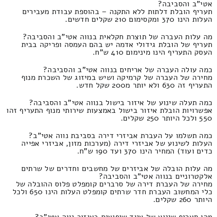
אטי"ב והסביבה?
תעריף הובלת דלתות ללא התקנה – בהוספת עבודת מעבירים
העלות הינו 370 ומקסימום 210 שקלים חדשים.
מה עלות העברה של תוצרת חקלאית בנווה אטי"ב והסביבה?
תעריף של הובלת גידולי אדמה יש בהם העמסה ופריקה בבית
העסק התעריף הינו מינימום 410 ש"ח.
כמה עולה העברה של אריחים בנווה אטי"ב והסביבה?
מחירה של העברה של קרמיקה ושיש במיזוג של השכרת מנוף
התעריף זה 630 ולא יותר מ200 שקל חדש.
כמה תעלה שינוע של איזור בישול בנווה אטי"ב והסביבה?
אפשרויות הובלת איזור בישול באמצעות שירותי מנוף התעריף זהו
550 ולכל היותר 250 שקלים.
כמה תשלמו על העברת אביזרי דירה בסביבת נווה אטי"ב?
העלות לשינוע של אביזרי דירה (מערכות מזון, אביזרי אפייה
כדים ועוד) המחיר הינו 370 ועד 190 ש"ח.
מה עלות הובלה של אביזרים של מחשבים וחדרים של שרתים
אלקטרוניים בנווה אטי"ב והסביבה?
מחירה של העברת דירה של סרברים קומפלט פלוס ההובלה של
כלי המחשוב העברת חדר שרתים קומפלט העלות הינו 650 ולכל
היותר 260 שקלים.
מהו תעריף שינוע של ציוד שיפוצים באיזור נווה אטי"ב?