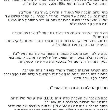
היותר 50 מ"ר העלות הוא 1860 ולכל היותר 80 ש"ח.
מהי עלות הובלה של תאגיד 3 חדרים בעיר נווה אטי"ב?
בתמזוגת של פירוק של משרד, מחירי העברה של עסקי שלוש עד
שלוש וחצי חדרי שינה בסביבת נווה אטי"ב המחירון הוא 2800
וזה מגיע עד 1200 ש"ח.
מה מחיר העברה של תאגיד בעיר נווה אטי"ב ארבעה חדרים
מינימום?
בזיווג סיועי פירוק והרכבת חברה ונגמר ב# דיסטנס 65 קילומטר
התעריף הוא 3750 ועד 1800 ש"ח.
כמה עולה העברת מגדל מקומות אחסון באיזור נווה אטי"ב?
עלויות הובלה במסחרית חפצים של שלוש עד ארבע קומות בתי
עסק התמחור הינו מתחיל ב5200 וזה מגיע עד 7900 ₪.
מהו תעריף ארגזים למארז משרד באיזור נווה אטי"ב?
המחיר זהו לכמה וכמה 520 אריזות מקרטון העלות הינו 350 ולכל
היותר 250 שקל חדש.
מחירון הובלות קטנות בנווה אטי"ב
כמה תשלמו על העברת טלוויזיות (LED) שינוע של טלוויזיות
במיזוג של סבלות בסביבת נווה אטי"ב?
מחיר הובלת טלוויזיה (PLASMA) עלויות העברה של טלוויזיה
פלזמה באיזור נווה אטי"ב יחד עם סבלות העברת טלויזיות