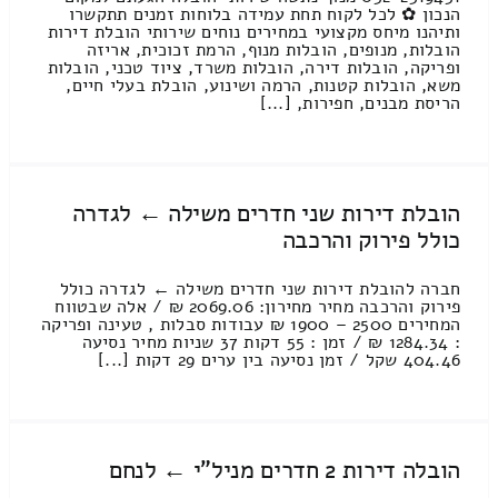
הנכון ✿ לכל לקוח תחת עמידה בלוחות זמנים תתקשרו
ותיהנו מיחס מקצועי במחירים נוחים שירותי הובלת דירות
הובלות, מנופים, הובלות מנוף, הרמת זכוכית, אריזה
ופריקה, הובלות דירה, הובלות משרד, ציוד טכני, הובלות
משא, הובלות קטנות, הרמה ושינוע, הובלת בעלי חיים,
הריסת מבנים, חפירות, [...]
הובלת דירות שני חדרים משילה ← לגדרה
כולל פירוק והרכבה
חברה להובלת דירות שני חדרים משילה ← לגדרה כולל
פירוק והרכבה מחיר מחירון: 2069.06 ₪ / אלה שבטווח
המחירים 2500 – 1900 ₪ עבודות סבלות , טעינה ופריקה
: 1284.34 ₪ / זמן : 55 דקות 37 שניות מחיר נסיעה
404.46 שקל / זמן נסיעה בין ערים 29 דקות [...]
הובלה דירות 2 חדרים מניל"י ← לנחם