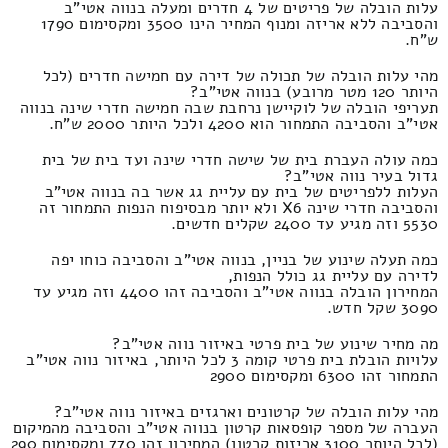
עלות הובלה של פריטים של 4 חדרים ומעלה בנווה אטי"ב
והסביבה ללא אריזה ומנוף המחיר הינו 3500 ומקסימום 1790
ש"ח.
מהי עלות הובלה של תכולה של דירה עם חמישה חדרים (לכל
היותר 120 מטר מרובע) בנווה אטי"ב?
תעריפי הובלה של לוקיישן נרחבת שבה חמישה חדרי שינה בנווה
אטי"ב והסביבה התמחור הוא 4200 ולכל היותר 2000 ש"ח.
כמה עולה העברת בית של שישה חדרי שינה ועד בית של בית
גדול בעיר נווה אטי"ב?
העלות ללפריטים של בית עם עליית גג אשר בה בנווה אטי"ב
והסביבה חדרי שינה X6 ולא יותר מבסיפוח הנפות התמחור זה
5530 וזה מגיע עד 2400 שקלים חדשים.
כמה תעלה שינוע של בניין, בנווה אטי"ב והסביבה כוחו יפה
לדירה עם עליית גג כולל הנפות,
המחירון הובלה בנווה אטי"ב והסביבה זהו 4400 וזה מגיע עד
3090 שקל חדש.
מה מחיר שינוע של בית פרטי באיזור נווה אטי"ב?
עלויות הובלת בית פרטי קומה 3 לכל היותר, באיזור נווה אטי"ב
התמחור זהו 6300 ומקסימום 2900
מהי עלות הובלה של קרטונים וארגזים באיזור נווה אטי"ב?
העברה של מספר קופסאות קרטון בנווה אטי"ב והסביבה מהמיקום
(לכל היותר 3100 אריזות קרטון) המחירון זהו 770 ומקסימום 290