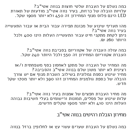
כמה נשלם על העברת שלטי חוצות בנווה אטי"ב?
עלויות הובלה של כרזות, בעיר נווה אטי"ב מודעות של תאורת
LED הינם פלוס מנוף המחירון זה 450 ולא יותר מ190 שקל.
מהו תעריף שינוע של מכונת תפירה עבור הבית או עבור התעשייה
בעיר נווה אטי"ב?
ניתן לקחת מתקני חיט עבור התעשייה העלות הינו 400 ולכל
היותר 260 ₪.
כמה עולה העברה של אקווריום בסביבת נווה אטי"ב?
העברת אקווריום המחירון זה 550 ולכל היותר 240 שקל.
מה המחיר של העברה של מתקן לאחסון כסף משפחתית ו/או
רצינית לא יותר מטון שלם בנווה אטי"ב והסביבה?
מחיר שינוע כספת גמלונית בשילוב השכרת מנוף אם יש צורך
הובלה של כספת גולמנית המחירון זהו 390 ולא יותר מ170 שקל
חדש.
מה מחיר העברת חפצים של אמנות בעיר נווה אטי"ב?
עלות שינוע של פסלים, תמונות ורישומים בעלי חשיבות גבוהה
העלות הינו 410 ולא יותר מ190 שקלים חדשים.
מחירון הובלת רהיטים בנווה אטי"ב
כמה נשלם על העברת שערים עשוי עץ או לחלופין ברזל בנווה