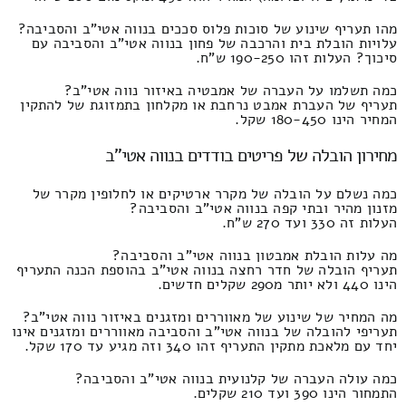
מהו תעריף שינוע של סוכות פלוס סככים בנווה אטי"ב והסביבה?
עלויות הובלת בית והרכבה של פחון בנווה אטי"ב והסביבה עם
סיכוך? העלות זהו 190-250 ש"ח.
כמה תשלמו על העברה של אמבטיה באיזור נווה אטי"ב?
תעריף של העברת אמבט נרחבת או מקלחון בתמזוגת של להתקין
המחיר הינו 180-450 שקל.
מחירון הובלה של פריטים בודדים בנווה אטי"ב
כמה נשלם על הובלה של מקרר ארטיקים או לחלופין מקרר של
מזנון מהיר ובתי קפה בנווה אטי"ב והסביבה?
העלות זה 330 ועד 270 ש"ח.
מה עלות הובלת אמבטון בנווה אטי"ב והסביבה?
תעריף הובלה של חדר רחצה בנווה אטי"ב בהוספת הכנה התעריף
הינו 440 ולא יותר מ290 שקלים חדשים.
מה המחיר של שינוע של מאווררים ומזגנים באיזור נווה אטי"ב?
תעריפי להובלה של בנווה אטי"ב והסביבה מאווררים ומזגנים אינו
יחד עם מלאכת מתקין התעריף זהו 340 וזה מגיע עד 170 שקל.
כמה עולה העברה של קלנועית בנווה אטי"ב והסביבה?
התמחור הינו 390 ועד 210 שקלים.