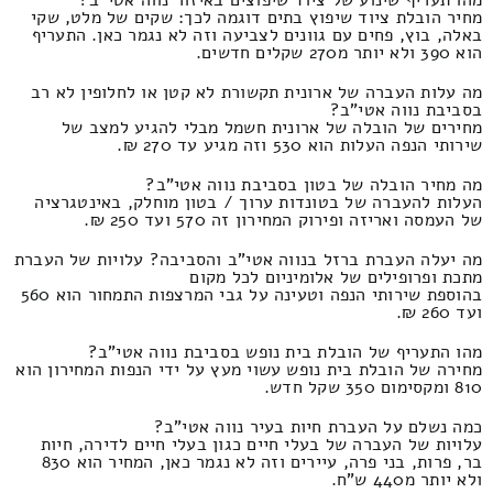
מחיר הובלת ציוד שיפוץ בתים דוגמה לכך: שקים של מלט, שקי
באלה, בוץ, פחים עם גוונים לצביעה וזה לא נגמר כאן. התעריף
הוא 390 ולא יותר מ270 שקלים חדשים.
מה עלות העברה של ארונית תקשורת לא קטן או לחלופין לא רב
בסביבת נווה אטי"ב?
מחירים של הובלה של ארונית חשמל מבלי להגיע למצב של
שירותי הנפה העלות הוא 530 וזה מגיע עד 270 ₪.
מה מחיר הובלה של בטון בסביבת נווה אטי"ב?
העלות להעברה של בטונדות ערוך / בטון מוחלק, באינטגרציה
של העמסה ואריזה ופירוק המחירון זה 570 ועד 250 ₪.
מה יעלה העברת ברזל בנווה אטי"ב והסביבה? עלויות של העברת
מתכת ופרופילים של אלומיניום לכל מקום
בהוספת שירותי הנפה וטעינה על גבי המרצפות התמחור הוא 560
ועד 260 ₪.
מהו התעריף של הובלת בית נופש בסביבת נווה אטי"ב?
מחירה של הובלת בית נופש עשוי מעץ על ידי הנפות המחירון הוא
810 ומקסימום 350 שקל חדש.
כמה נשלם על העברת חיות בעיר נווה אטי"ב?
עלויות של העברה של בעלי חיים כגון בעלי חיים לדירה, חיות
בר, פרות, בני פרה, עיירים וזה לא נגמר כאן, המחיר הוא 830
ולא יותר מ440 ש"ח.