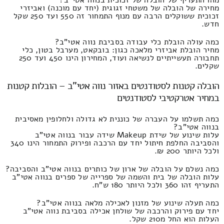
מחירה של הובלה של משטחי זגוגית (יחד עם מוכנה) ואביזרי
זכוכית ששוקלים הרבה עם מנוף התמחור זה 550 ועד 250 שקל
חדש.
כמה עולה הובלת כלי עבודה בסביבת נווה אטי"ב?
מחיר הובלת אביזרי מלאכה כגון: בובקאט, מערבל בטון, כלי
תחבורה תעשייתיים לנשיאה ועוד, המחירון הינו 450 ועד 250
שקלים.
הובלה קטנות לסטודנטים באזור נווה אטי"ב – הובלות קטנות
במחיר אטרקטיבי לסטודנטים
כמה תשלמו על העברה של כוננית לא גדולה ולחלופין מאסיבית
בנווה אטי"ב?
עלות שינוע של שידת Makeup שידה עבור בנווה אטי"ב
והסביבה החלפת חיתול יחד עם הרכבה ופירוק התמחור הינו 340
ולכל היותר 200 ₪.
כמה נשלם על הובלה של ארון של כותרים בנווה אטי"ב והסביבה?
עלות הובלה של בית והשמה של ספרייה של ספרים בנווה אטי"ב
התעריף זהו 360 ולכל היותר 180 ש"ח.
כמה תעלה שינוע של מזנון לאכילה מלאה בנווה אטי"ב?
יחד עם פירוק והרכבה של שולחן אכילה בסביבת נווה אטי"ב
העלות הוא החל מ210 שקל.