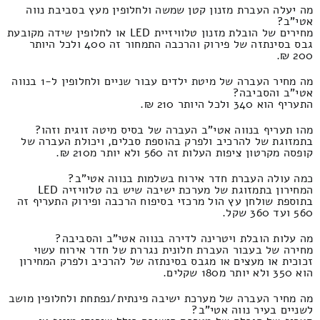
מה יעלה העברת מזנון קטן שמשה ולחלופין מעץ בסביבת נווה
אטי"ב?
מחירים של הובלת מזנון טלוויזיית LED או לחלופין שידה מקובעת
גבס בסינתזה של פירוק והרכבה התמחור זה 400 ולכל היותר
200 ₪.
מה מחיר העברה של מיטת ילדים עבור שניים ולחלופין ל-1 בנווה
אטי"ב והסביבה?
התעריף הוא 340 ולכל היותר 210 ₪.
מהו תעריף בנווה אטי"ב העברה של בסיס מיטה זוגית וזהו?
בתמזוגת של להרכיב ולפרק בהוספת סבלים, ויכולת העברה של
קופסה מקרטון ציפות העלות זה 560 ולא יותר מ210 ₪.
כמה עולה העברת חדר אירוח בשלמות בנווה אטי"ב?
המחירון בתמזוגת של מערכת ישיבה שיש בה טלוויזיה LED
בתוספת שולחן עץ הול מרכזי בסיפוח הרכבה ופירוק התעריף זה
560 ועד 360 שקל.
מה עלות הובלת ויטרינה לדירה בנווה אטי"ב והסביבה?
מחירה של בעבור העברת חלונית נגררת של חדר אירוח עשוי
זכוכית או מעצים או מגבס בסינתזה של להרכיב ולפרק המחירון
הוא 350 ולא יותר מ180 שקלים.
מה מחיר העברה של מערכת ישיבה פינתית/נפתחת ולחלופין מושב
לשניים בעיר נווה אטי"ב?