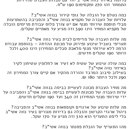
התמחור זהו 270 ומקסימום 190 ש"ח.
כמה נשלם על הובלה של גופי קירור בנווה אטי"ב?
עלויות של העברה של מקפיא בנווה אטי"ב והסביבה בהשתרעות
מבלי תוספת שירותי מנוף אם יש צורך פלוס עבודת מרימים הובלה
של מקפיא המחיר הינו 390 וזה מגיע עד מאתיים שקלים.
מה עלות העברה של מדיחים לבית בעיר נווה אטי"ב?
תעריפי בשביל שינוע ופירוק של מכונת ההדחה – בהוספת עבודת
הרמה ללא שירותי מנוף מלאכת סבלים המחירון הינו 400 ולכל
היותר 190 שקלים חדשים.
כמה עולה שינוע של שטיח לא זעיר או לחלופין שטיחון לקיר
באיזור נווה אטי"ב?
בשילוב סיבוב המרבד והורדה מהקיר אם קיים צורך המחירון זה
290 ולכל היותר 180 ₪.
מה מחיר העברת מכונה לעשיית כביסה בנווה אטי"ב?
עלות העברה של מכונות לעשיית כביסה בנווה אטי"ב והסביבה על
ידי שירותי מנוף המחירון זה 340 ועד 190 שקלים חדשים.
מה עלות שינוע של ארגזים וקופסאות בנווה אטי"ב והסביבה?
ניהול ארגזי הקרטון והובלה גם בדירות מגורים בעיר נווה אטי"ב
בלי ליפט התעריף הוא 310 וזה מגיע עד 170 שקל.
מהו התעריף של הובלת פסנתר בנווה אטי"ב?