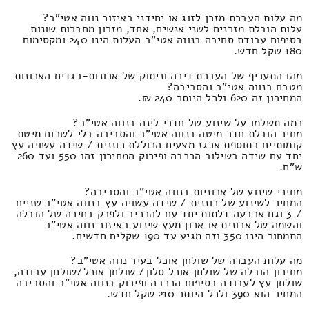
מה עלות העברת מזרן לזוג או יחידני באיזור נווה אטי"ב?
עלות הובלת מזרנים לשני אנשים, אחד, מזרון מחברות שונות
בסיפוח עבודת סחיבה בנווה אטי"ב העלות הינו 240 ומקסימום
180 שקל חדש.
מהו התעריף של העברת דירה וניתוק של ארונות-בגדים הארונות
מטבח בנווה אטי"ב והסביבה?
המחירון זה 620 ולכל היותר 240 ₪.
כמה תשלמו על שינוע של חדרי לינה בנווה אטי"ב?
מחיר הובלת חדר מיטה בנווה אטי"ב והסביבה בלי לשכוח מיטת
קומותיים בתוספת ארגז מצעים הכוללת כוננית / שידה עשויה עץ
יחד עם שידה בשילוב הרכבה ופירוק המחירון זהו 550 ועד 260
ש"ח.
מחירי שינוע של ארוניות בנווה אטי"ב והסביבה?
המחיר לשינוע של כוננית / שידה עשויה עץ בנווה אטי"ב שניים
/ 3 וגם ארבעה דלתות יחד עם להרכיב ולפרק בחירה של הובלה
והשמה של ארונית או ארון מעץ שינוע באיזור נווה אטי"ב
התמחור הינו 350 וזה מגיע עד 190 שקלים חדשים.
מה עלות העברה של שולחן אוכל בעיר נווה אטי"ב?
מחירון הובלה של שולחן אוכל סלון/ שולחן אוכל/שולחן עבודה,
שולחן עץ לעבודה בסיפוח הרכבה ופירוק בנווה אטי"ב והסביבה
המחיר הוא 390 ולכל היותר 210 שקל חדש.