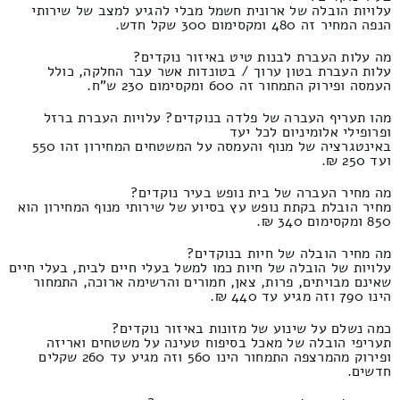
עלויות הובלה של ארונית חשמל מבלי להגיע למצב של שירותי
הנפה המחיר זה 480 ומקסימום 300 שקל חדש.
מה עלות העברת לבנות טיט באיזור נוקדים?
עלות העברת בטון ערוך / בטונדות אשר עבר החלקה, כולל
העמסה ופירוק התמחור זה 600 ומקסימום 230 ש"ח.
מהו תעריף העברה של פלדה בנוקדים? עלויות העברת ברזל
ופרופילי אלומיניום לכל יעד
באינטגרציה של מנוף והעמסה על המשטחים המחירון זהו 550
ועד 250 ₪.
מה מחיר העברה של בית נופש בעיר נוקדים?
מחיר הובלת בקתת נופש עץ בסיוע של שירותי מנוף המחירון הוא
850 ומקסימום 340 ₪.
מה מחיר הובלה של חיות בנוקדים?
עלויות של הובלה של חיות כמו למשל בעלי חיים לבית, בעלי חיים
שאינם מבויתים, פרות, צאן, חמורים והרשימה ארוכה, התמחור
הינו 790 וזה מגיע עד 440 ₪.
כמה נשלם על שינוע של מזונות באיזור נוקדים?
תעריפי הובלה של מאכל בסיפוח טעינה על משטחים ואריזה
ופירוק מהמרצפה התמחור הינו 560 וזה מגיע עד 260 שקלים
חדשים.