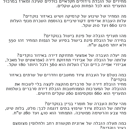
מחירים של הובלת גידולים חקלאיים כוללים טעינה ומארז במרכול
התעריף הוא לכל הפחות 400 שקלים.
מה המחיר של שינוע של קרמיקה ושיש באיזור נוקדים?
עלות העברת אריחים דקורטיביים בהוספת השכרת מנוף העלות
הינו 660 ועד 210 שקל.
מהו תעריף הובלה של פינת בישול בנוקדים?
בחירה של הובלת פינת בישול בסיוע של הנפות המחיר זהו 550
ולא יותר מ240 ש"ח.
מה יעלה העברה של אמצעי תחזוקת דירה באיזור נוקדים?
עלותה של הובלה של אביזרי תחזוקת דירה (אפראטים של מאכל,
אביזרי אפייה כדים וכו') העלות הוא 360 ולכל היותר 180 שקל.
כמה נשלם על העברת ציוד מחשבים וחדרים של שרתים באיזור
נוקדים?
מחיר הובלת דירה של סרברים מהקצה לקצה בלי לשכוח את
ההובלה של המערכות הממוחשבות הובלת דירת סרברים בשלמות
התעריף הוא 660 ומקסימום 260 שקלים חדשים.
מהי עלות העברה של חומרי בניין בנוקדים?
עלותה של הובלת ציוד שיפוץ בתים דוגמה לכך: מלט, בלות טיט,
פחי צבע והרשימה ממשיכה. התמחור הוא 410 ועד 280 ש"ח.
כמה תעלה הובלה של ארונית תקשורת רחב ולחלופין מצומצם
בעיר נוקדים?