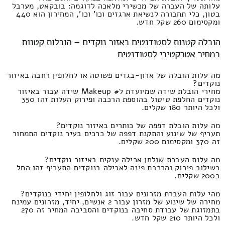
עלותה של העברה של מכשירי מלאכה לדוגמה: בובקאט, מערבל
בטון, כלי תחבורה לנשיאת ארגזים וכו' וכו', המחירון הוא 440
ומקסימום 260 שקל חדש.
הובלה קטנות לסטודנטים באזור נוקדים – הובלות קטנות
במחיר אטרקטיבי לסטודנטים
מה עלות הובלה של ארון-בגדים פשוטה או לחלופין רחבה באיזור
נוקדים?
מחירי הובלת שידה שמיועדת ל# Makeup שידה עבור באיזור
נוקדים החלפת טיטול בהוספת הרכבה ופירוק העלות זהו 350
ולכל היותר 180 שקלים.
מה עלות הובלת דפפה של כותרים באיזור נוקדים?
תעריף של שינוע והתקנת דפפה של כרכים בעיר נוקדים התמחור
זה 370 ומקסימום 200 שקלים.
מה עלות העברת שולחן אכילה ענקית באיזור נוקדים?
בשילוב פירוק והרכבת פינה לאכילה בנוקדים התעריף זהו החל
ב200 שקלים.
מהי עלות העברת מזרונים עבור זוג ולחלופין יחידי בנוקדים?
מחירה של שינוע של מזרון עבור 2 אנשים, יחיד, מזרונים עמינח
בתמזוגת של עבודת סחיבה בנוקדים והסביבה המחיר זה 270
ולכל היותר 210 שקל חדש.