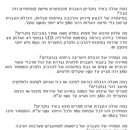
כמה עולה בעיר נוקדים העברת סובסטרט מיטת קומותיים וזה
הכל?
בסינתזה של לבצע פירוק והרכבה בסיפוח סבלות, ויכולת העברת
קרטון כלי מיטה העלות הינו 580 ולא יותר מ190 שקל.
מה עלות שינוע של ספות בסלון מאה אחוז בסביבת נוקדים?
המחיר בזיווג כורסה בתוספת טלוויזיה LED בנוסף ל# שולחן עץ
חדר אירוח בסיפוח להרכיב ולפרק התעריף זה 650 ולא יותר
מ330 ₪.
מה המחיר של הובלת ויטרינה ביתית בנוקדים?
מחירה של בעבור העברת חלונית נגררת של הול מרכזי עשוי
זכוכית או עצים או גבס בסינתזה של להרכיב ולפרק התמחור הוא
360 וזה מגיע עד 190 שקלים חדשים.
כמה תעלה הובלת כורסה לפינה או כזו שניתן לפתוח ולחלופין
מושב זוגי בנוקדים?
תעריף של שינוע של הספה בסיוע של שירותי מינוף או הרמה
התעריף זה 360 וזה מגיע עד 190 ש"ח.
כמה עולה העברת ארון ספרים מעץ בעיר נוקדים?
המחירון זהו לכל הפחות 160 ולכל היותר 190 ש"ח. התמחור הינו
החל ב180 ₪.
מה המחיר של העברה של כיסאות למחשבים מערכות ישיבה