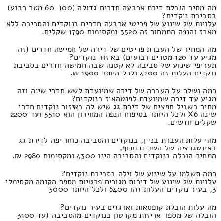
מה מחיר הובלת דירת ארבעה חדרים גדולה (60-100 מטר רבוע)
בסביבת נוקדים?
עלויות של שינוע של פריטי ארבעה חדרים בנוקדים והסביבה ללא
מארז והנפה התמחור זה 3520 ומקסימום 1790 שקלים.
מה המחיר של העברת פריטים של דירה של חמישה חדרים (זה
מגיע עד 120 מטרים רבועים) באיזור נוקדים?
תעריפי שינוע של סביבה לא קטנה שבה חמישה חדרים בסביבת
נוקדים העלות זה 4200 ולכל היותר 1900 ₪.
כמה נשלם על העברה של דירה שמיועדת לשש חדרי שינה וזה
מגיע עד דירה שמיועדת לפנטהאוז בנוקדים?
מחיר בשביל חפצים של דירת גג שיש לה באיזור נוקדים חדרי
שינה X6 ולכל היותר בסיפוח הנפה המחירון הוא 5510 ועד 2200
שקלים חדשים.
מהי עלות העברת בניין, בנוקדים והסביבה כוחו יפה לדירת גג
באינטגרציה של השכרת מנוף,
המחיר הובלה בנוקדים והסביבה הינו 4300 ומקסימום 2980 ₪.
כמה תשלמו על שינוע של וילה בסביבת נוקדים?
עלויות של שינוע של דירות מגורים פרטיות מספר הקומה מקסימלי
3, בעיר נוקדים העלות זהו 6400 ולכל היותר 3000
מה עלות הובלת קופסאות וארגזים בעיר נוקדים?
הובלה של מספר אריזות מקרטון בנוקדים מהסביבה (עד 3100