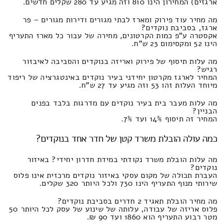
ארגזים) המחירון הינו 810 וזה מגיע עד 280 שקלים חדשים.
מה מחיר עוד פירוק ומארז לבתי מגורים ודירות מגורים – פר
ארגז, בסביבת נוקדים?
אקסטרה ע"פ כמות הקרטונים, מחירה של עבור כל מארז התעריף
הינו 52 ומקסימום 23 ש"ח.
מה עלות תיסוף של פירוק ואריזה בנוקדים והסביבה לאיבזור
רגיש?
המחיר לארגז מקרטון יחידני בעיר נוקדים באינטגרציה של ריפוד
מיוחד העלות זהו 53 וזה מגיע עד 27 ש"ח.
מה עלות מעבר בית בעיר נוקדים עם מדרגות בלבד בפנים
הבניין?
המחיר זה תיסוף 14% ועד 7%.
כמה עולה הובלת משרד קטן של חדר אחד בנוקדים?
מה עלות הובלת משרד נקודתי במידת חדרון יחידי? באיזור
נוקדים?
העברת תכולה של מקום עסקי באיזור נוקדים מרכזית אינו פלוס
שירותי מנוף התעריף הינו 730 ולכל היותר 320 שקלים.
מה מחיר הובלת תאגיד 2 חדרים בסביבת נוקדים?
פלוס אריזה של עבודה, עלותה של שינוע של עסק לכל היותר 50
מטר רבוע התעריף הוא 1860 ועד 90 ₪.