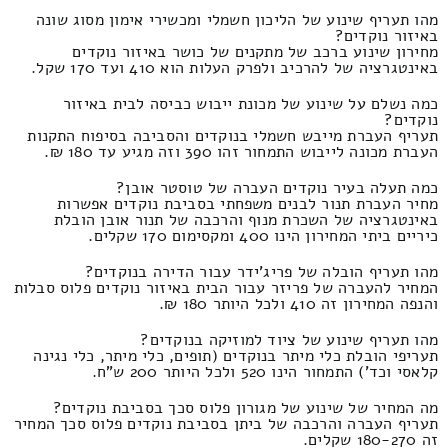
מהו תעריף שינוע של הליכון חשמלי ומכשירי אימון מסוג שונה
באיזור נוקדים?
מחירון שינוע ברכב של מתקנים של כושר באיזור נוקדים
באינטגרציה של להרכיב ולפרק העלות הוא 410 ועד 170 שקל.
כמה נשלם על שינוע של מכונת ייבוש כביסה לבית באיזור
נוקדים?
תעריף העברת מייבש חשמלי בנוקדים והסביבה בסיפוח התקנות
העברת מכונה לייבוש התמחור זהו 390 וזה מגיע עד 180 ₪.
כמה תעלה בעיר נוקדים העברה של טוסטר אובן?
מחיר העברת תנור לבנים משפחתי בסביבת נוקדים אפשרות
באינטגרציה של השכרת מנוף והרכבה של תנור אובן הובלת
כיריים ביתי המחירון הינו 400 ומקסימום 170 שקלים.
מהו תעריף הובלה של פריג'ידר עבור הדירה בנוקדים?
המחיר להעברה של פריזר עבור הבית באיזור נוקדים פלוס סבלות
והנפה המחירון זה 410 ולכל היותר 180 ₪.
מהו תעריף שינוע של ציוד למוזיקה בנוקדים?
תעריפי הובלת כלי מיתר בנוקדים (תופים, כלי מיתר, כלי נגינה
קלאסי וכד') התמחור הינו 520 ולכל היותר 200 ש"ח.
מה המחיר של שינוע של מגורון פלוס סכך בסביבת נוקדים?
תעריף העברה והרכבה של ביתן בסביבת נוקדים פלוס סכך המחיר
זה 180-270 שקלים.