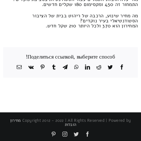
התמחור זה 450 ומקסימום 180 שקלים חדשים.
מה מחיר שינוע, הרכבה של ריהוט בבית של הציבור
הסטודנטיאלי בעיר נוקדים?
המחירון הוא 370 ולכל היותר 210 שקל חדש.
Поделиться ссылкой, выберите способ!
Facebook
Twitter
Reddit
LinkedIn
WhatsApp
Telegram
Tumblr
Pinterest
Vk
כתובת
דואר
אלקטרוני
Copyright 2012 - 2022 | All Rights Reserved | Powered by
מחירון
הובלות
Pinterest
Instagram
Twitter
Facebook