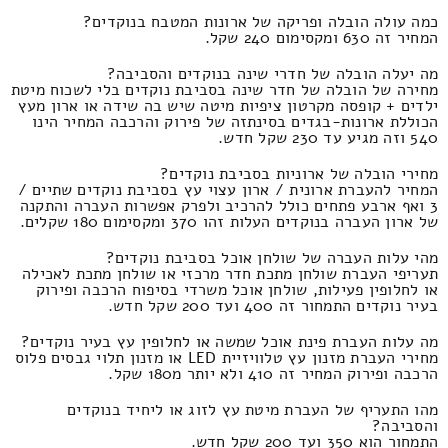
כמה עולה הובלה ופריקה של ארונות המטבח בנוקדים?
המחיר זה 630 ומקסימום 240 שקל.
מה יעלה הובלה של חדרי שינה בנוקדים והסביבה?
מחירה של הובלה של חדר שינה בסביבת נוקדים בלי לשכוח מיטת
ילדים + קופסה מקרטון ציפיות מיטה שיש בה שידה או ארון מעץ
הכוללת ארונות-בגדים בסינתזה של פירוק והרכבה המחיר הינו
540 וזה מגיע עד 230 שקל חדש.
מחירי הובלה של ארוניות בסביבת נוקדים?
המחיר להעברת ארונית / ארון עצוי עץ בסביבת נוקדים שתיים /
3 ואף ארבע פתחים כולל להרכיב ולפרק אפשרות העברה והתקנה
של ארון העברה בנוקדים העלות זהו 370 ומקסימום 180 שקלים.
מהי עלות העברה של שולחן אוכל בסביבת נוקדים?
תעריפי העברת שולחן מתכת חדר מרכזי או שולחן מתכת לאכילה
או לחלופין פעילות, שולחן אוכל משרדי בסיפוח הרכבה ופירוק
בעיר נוקדים התמחור זה 400 ועד 200 שקל חדש.
מה עלות העברת פינת אוכל שמשה או לחלופין עץ בעיר נוקדים?
מחירי העברת מזנון עץ טלוויזיית LED או מזנון תלוי גבסים פלוס
הרכבה ופירוק המחיר זה 410 ולא יותר מ180 שקל.
מהו התעריף של העברת מיטת עץ לזוג או ליחיד בנוקדים
והסביבה?
התמחור הוא 350 ועד 200 שקל חדש.