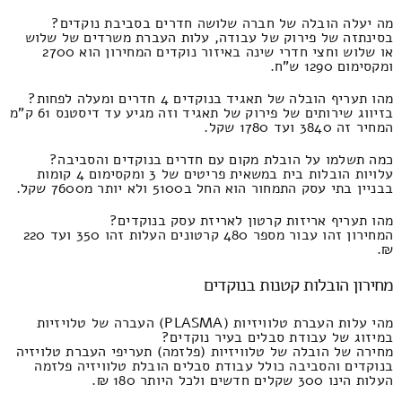
מה יעלה הובלה של חברה שלושה חדרים בסביבת נוקדים?
בסינתזה של פירוק של עבודה, עלות העברת משרדים של שלוש
או שלוש וחצי חדרי שינה באיזור נוקדים המחירון הוא 2700
ומקסימום 1290 ש"ח.
מהו תעריף הובלה של תאגיד בנוקדים 4 חדרים ומעלה לפחות?
בזיווג שירותים של פירוק של תאגיד וזה מגיע עד דיסטנס 61 ק"מ
המחיר זה 3840 ועד 1780 שקל.
כמה תשלמו על הובלת מקום עם חדרים בנוקדים והסביבה?
עלויות הובלות בית במשאית פריטים של 3 ומקסימום 4 קומות
בבניין בתי עסק התמחור הוא החל ב5100 ולא יותר מ7600 שקל.
מהו תעריף אריזות קרטון לאריזת עסק בנוקדים?
המחירון זהו עבור מספר 480 קרטונים העלות זהו 350 ועד 220
₪.
מחירון הובלות קטנות בנוקדים
מהי עלות העברת טלוויזיות (PLASMA) העברה של טלויזיות
במיזוג של עבודת סבלים בעיר נוקדים?
מחירה של הובלה של טלוויזיות (פלזמה) תעריפי העברת טלויזיה
בנוקדים והסביבה כולל עבודת סבלים הובלת טלוויזיה פלזמה
העלות הינו 300 שקלים חדשים ולכל היותר 180 ₪.