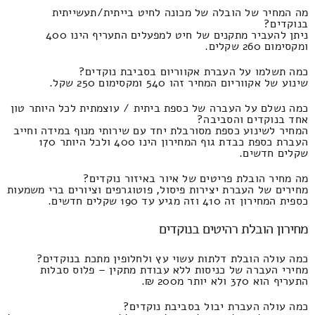
מה המחיר של הובלה של מכונה לחיט בייתית/תעשייתית
בנוקדים?
ניתן להעביר מתקנים של חיט למפעלים התעריף הינו 400
ומקסימום 260 שקלים.
כמה תשלמו על העברת אקווריום בסביבת נוקדים?
שינוע של אקווריום המחיר זהו 540 ומקסימום 250 שקל.
כמה נשלם על העברה של כספת ביתית / עוצמתית לכל היותר טון
אחד בנוקדים והסביבה?
המחיר לשינוע כספת מסורבלת יחד עם שירותי מנוף במידה וחייב
העברת כספת כבדת גוף המחירון הינו 400 ולכל היותר 170
שקלים חדשים.
מה מחיר הובלת פריטים של איור באיזור נוקדים?
מחירים של העברת יצירות פיסול, פוטוגרפים וציורים ברי משמעות
כספית המחירון זה 410 וזה מגיע עד 190 שקלים חדשים.
מחירון הובלת רהיטים בנוקדים
כמה עולה הובלת דלתות עשוי עץ ולחלופין מתכת בנוקדים?
מחירי העברה של כניסות ללא עבודת מתקין – פלוס סבלות
התעריף הוא 370 ולא יותר מ200 ₪.
כמה עולה העברת יבול בסביבת נוקדים?