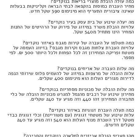
כמה עולה הובלת מוצרי בריאות בנוקדים?
מחיר העברת כמוסות בהקפאה לבתי הבראה וקליניקות בבעלות
שאינה ציבורית התעריף הוא מינימום 390 שקל חדש.
מה יעלה שינוע של בית עסק בעיר נוקדים?
עלויות הובלת משרד במיזוג של פירוק של הרהיטים של החנות
המחיר הינו מתחיל מ540 שקל.
כמה תשלמו על העברה של קירות מגבס באיזור נוקדים?
עלויות העברת צלחות מגבס וקירות מגבס? בזיווג העמסה על
משטח ופריקה המחירון זה לכל הפחות ולכל היותר 300 ₪. לפי
מספר.
מה עלות העברה של אריחים בנוקדים?
עלות הובלה של מרצפות במיזוג של להעמיס פלוס שירותי הנפה
לדירות מגורים העלות הוא מינימום 400 שקלים.
מה עלות הובלה של מכוניות מסחריות בנוקדים?
מחירון שינוע של רכבים מהנמל למגרש מכוניות הובלה של כלי
תחבורה המחירון זהו 440 וזה מגיע עד 240 שקלים.
כמה תעלה העברת זגוגיות באיזור נוקדים?
עלות שינוע של משטחי זגוגית (עם משוריינת) וכלי זגוגית כבדי
משקל דרך השכרת מנוף העלות הוא 540 וזה מגיע עד 240
שקלים חדשים.
מהו תעריף הובלת אביזרים למלאכה בנוקדים והסביבה?