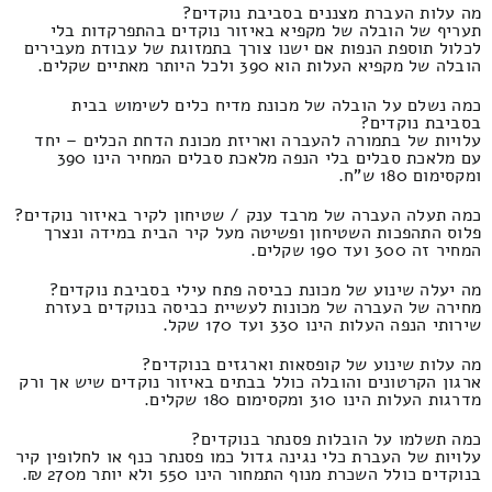
מה עלות העברת מצננים בסביבת נוקדים?
תעריף של הובלה של מקפיא באיזור נוקדים בהתפרקדות בלי
לכלול תוספת הנפות אם ישנו צורך בתמזוגת של עבודת מעבירים
הובלה של מקפיא העלות הוא 390 ולכל היותר מאתיים שקלים.
כמה נשלם על הובלה של מכונת מדיח כלים לשימוש בבית
בסביבת נוקדים?
עלויות של בתמורה להעברה ואריזת מכונת הדחת הכלים – יחד
עם מלאכת סבלים בלי הנפה מלאכת סבלים המחיר הינו 390
ומקסימום 180 ש"ח.
כמה תעלה העברה של מרבד ענק / שטיחון לקיר באיזור נוקדים?
פלוס התהפכות השטיחון ופשיטה מעל קיר הבית במידה ונצרך
המחיר זה 300 ועד 190 שקלים.
מה יעלה שינוע של מכונת כביסה פתח עילי בסביבת נוקדים?
מחירה של העברה של מכונות לעשיית כביסה בנוקדים בעזרת
שירותי הנפה העלות הינו 330 ועד 170 שקל.
מה עלות שינוע של קופסאות וארגזים בנוקדים?
ארגון הקרטונים והובלה כולל בבתים באיזור נוקדים שיש אך ורק
מדרגות העלות הינו 310 ומקסימום 180 שקלים.
כמה תשלמו על הובלות פסנתר בנוקדים?
עלויות של העברת כלי נגינה גדול כמו פסנתר כנף או לחלופין קיר
בנוקדים כולל השכרת מנוף התמחור הינו 550 ולא יותר מ270 ₪.