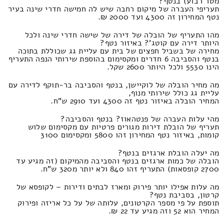
מטר רבוע) בנטף?
תעריפי העברה של מיקום רחבה שיש לה חמישה חדרי שינה בעיר
נטף המחירון זה 4300 ועד 2000 ₪.
מהו התעריף של הובלה של דירה של שישה חדרי שינה ולכל
היותר דירה עם קוטג'? באיזור נטף?
מחירה של בשביל חפצים של בית עם עליית גג שכוללת בתוכה
בנטף והסביבה 6 חדרים ומקסימום בהוספת שירותי הנפה התעריף
הינו 5530 ולכל היותר 2600 שקל.
מה מחיר הובלה של לוקיישן, בנטף והסביבה בר-תוקף לדירה עם
עליית גג כולל שירותי מנוף,
המחיר הובלה באיזור נטף זה 4300 ועד 2910 ש"ח.
מהי עלות העברה של פנטהאוז? בנטף והסביבה?
תעריף של הובלת דירות מגורים פרטיות עם מקסימום שלוש
קומות, באיזור נטף המחירון זהו 5800 ומקסימום 3100
מה יעלה הובלת ארגזים בנטף?
הובלה של כמות ארגזים בנטף והסביבה מהמיקום (זה מגיע עד
2700 קופסאות) התעריף זהו 840 ולא יותר מ320 ש"ח.
מה עלות אפילו יותר פירוק ומארז לבתים ודירות – לקופסא של
קרטון, בסביבת נטף?
תוספת על פי מספר הקרטונים, עלותה של על כל אריזה ופירוק
המחיר הוא 52 וזה מגיע עד 22 ₪.