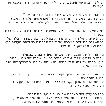
יכולת הובלה של פינת בישול על ידי מנוף התמחור הוא 540 ועד
240 ₪.
מה המחיר של שינוע של אביזרי דירה בסביבת נטף?
עלות העברת אביזרי תחזוקת דירה (אפראטים של מזון, אביזרי
טבחות אגרטלים וכו') המחיר הינו 360 ולא יותר מ170 שקלים.
כמה תעלה הובלת מוצרים של מחשבים ניידים ודירות של סרברים
בנטף?
עלות שינוע של חדר שרתים מהקצה לקצה בתוספת ההובלה של
המחשבים הניידים העברה של דירת סרברים בשלמות העלות הוא
660 ועד 240 שקלים חדשים.
מה המחיר של הובלה של איבזור שיפוץ בתים בנטף?
עלות הובלת איבזור שיפוץ בתים למשל: שקים של מלט, בלות
בוץ, פחים עם גוונים לצביעה והרשימה ארוכה. התעריף זהו 410
ועד 270 שקל.
מה מחיר שינוע של ארון תקשורת רחב או לחלופין בלתי גדול
בנטף והסביבה?
עלויות הובלת ארון תקשורת ללא הנפה התמחור הוא 490 וזה
מגיע עד 300 שקלים.
מהו התעריף של העברה של בטון בנטף והסביבה?
המחיר להובלת לבנות טיט נגיש ו/או לבנות טיט שהחליקו,
במיזוג של טעינה ופירוק המחיר זה 580 ועד 270 ₪.