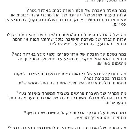
כמה תעלה העברה של חלון ראווה לבית באיזור נטף?
עלות בעבור שינוע של ויטרינה של הול מרכזי עשוי זכוכית או
עצים או גבס בהוספת פירוק והרכבה העלות זה 340 וזה מגיע עד
190 ₪.
מה יעלה הובלת ספה פינתית/נפתחת ו/או מושב זוגי בעיר נטף?
עלות העברה של מערכת הישיבה כולל שירותי הנפה או הרמה
המחיר זהו 350 וזה מגיע עד 210 שקלים.
כמה נשלם על הובלה של ארון ספרים עשוי מעץ באיזור נטף?
המחירון הוא החל מ140 וזה מגיע עד 200 ₪. המחירון זה
מינימום 180 ₪.
מהו תעריף שינוע של כיסאות גיימרים מערכות ישיבה למקום
העבודה בסביבת נטף?
התמחור כוללת אריזת השרפרף המחיר זה החל מ200 ש"ח.
מה המחיר של העברת פריטים בשביל המשרד באיזור נטף?
מחירון הובלת תכולה משרדי במיזוג של אריזה התעריף זה החל
ב190 ש"ח.
כמה נשלם על תעריף הובלות לקהל הסטודנטים בנטף?
המחירון זהו תעריף ממוצע.
מה המחיר של העברת דירה שמיועדת לסטודנטים זעירה בנטף?