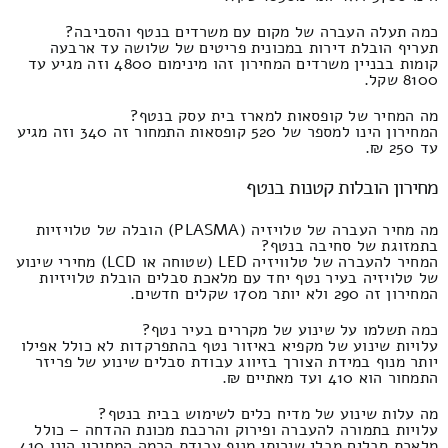
כמה תעלה העברה של מקום עם משרדים בנטף והסביבה?
תעריף הובלת דירות במכונית פריטים של שלושה עד ארבעה
קומות בבניין משרדים המחירון זהו מינימום 4800 וזה מגיע עד
8100 שקל.
מה המחיר של קופסאות למארז בית עסק בנטף?
המחירון הינו למספר של 520 קופסאות התמחור זה 340 וזה מגיע
עד 250 ₪.
מחירון הובלות קטנות בנטף
מה מחיר העברה של טלויזיה (PLASMA) הובלה של טלויזיות
בתמזוגת של סחיבה בנטף?
המחיר להעברה של טלוויזיה LED (שטוחה או LCD) מחירי שינוע
של טלויזיה בעיר נטף יחד עם מלאכת סבלים הובלת טלויזיות
המחירון זה 290 ולא יותר מ170 שקלים חדשים.
כמה תשלמו על שינוע של מקררים בעיר נטף?
עלויות שינוע של מקפיא באיזור נטף בהתפרקדות לא כולל אפילו
יותר מנוף במידת הצורך בזיווג עבודת סבלים שינוע של פריזר
התמחור הוא 410 ועד מאתיים ₪.
מה עלות שינוע של מדיח כלים לשימוש בבית בנטף?
עלויות בתמורה להעברה ופירוק והרכבת מכונת ההדחה – כולל
מלאכת סבלים מבלי שירותי מנוף עבודת הרמה המחירון הינו 410