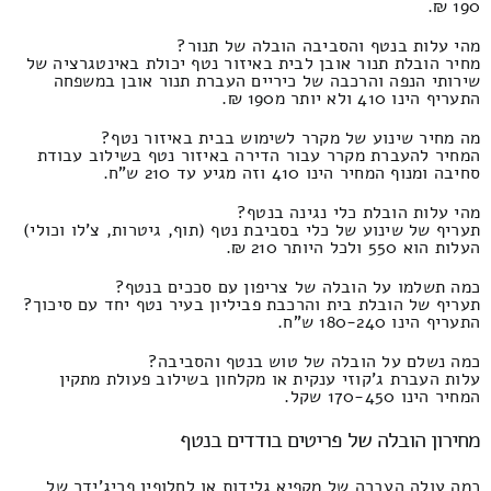
190 ₪.
מהי עלות בנטף והסביבה הובלה של תנור?
מחיר הובלת תנור אובן לבית באיזור נטף יכולת באינטגרציה של
שירותי הנפה והרכבה של כיריים העברת תנור אובן במשפחה
התעריף הינו 410 ולא יותר מ190 ₪.
מה מחיר שינוע של מקרר לשימוש בבית באיזור נטף?
המחיר להעברת מקרר עבור הדירה באיזור נטף בשילוב עבודת
סחיבה ומנוף המחיר הינו 410 וזה מגיע עד 210 ש"ח.
מהי עלות הובלת כלי נגינה בנטף?
תעריף של שינוע של כלי בסביבת נטף (תוף, גיטרות, צ'לו וכולי)
העלות הוא 550 ולכל היותר 210 ₪.
כמה תשלמו על הובלה של צריפון עם סככים בנטף?
תעריף של הובלת בית והרכבת פביליון בעיר נטף יחד עם סיכוך?
התעריף הינו 180-240 ש"ח.
כמה נשלם על הובלה של טוש בנטף והסביבה?
עלות העברת ג'קוזי ענקית או מקלחון בשילוב פעולת מתקין
המחיר הינו 170-450 שקל.
מחירון הובלה של פריטים בודדים בנטף
כמה עולה העברה של מקפיא גלידות או לחלופין פריג'ידר של