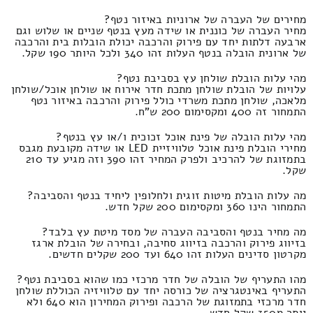
מחירים של העברה של ארוניות באיזור נטף?
מחיר העברה של כוננית או שידה מעץ בנטף שניים או שלוש וגם
ארבעה דלתות יחד עם פירוק והרכבה יכולת הובלות בית והרכבה
של ארונית הובלה בנטף העלות זהו 340 ולכל היותר 190 שקל.
מהי עלות הובלת שולחן עץ בסביבת נטף?
עלויות של הובלת שולחן מתכת חדר אירוח או שולחן אוכל/שולחן
מלאכה, שולחן מתכת משרדי כולל פירוק והרכבה באיזור נטף
התמחור זה 400 ומקסימום 200 ש"ח.
מהי עלות הובלה של פינת אוכל זכוכית ו/או עץ בנטף?
מחירי הובלת פינת אוכל טלוויזיית LED או שידה מקובעת מגבס
בתמזוגת של להרכיב ולפרק המחיר זהו 390 וזה מגיע עד 210
שקל.
מה עלות הובלת מיטות זוגית ולחלופין ליחיד בנטף והסביבה?
התמחור הינו 360 ומקסימום 200 שקל חדש.
מה מחיר בנטף והסביבה העברה של מסד מיטת עץ בלבד?
בזיווג פירוק והרכבה בזיווג סחיבה, ובחירה של הובלת ארגז
מקרטון סדינים העלות זהו 640 ועד 200 שקלים חדשים.
מהו התעריף של הובלה של חדר מרכזי כמו שהוא בסביבת נטף?
התעריף באינטגרציה של כורסה יחד עם טלוויזיה הכוללת שולחן
חדר מרכזי בתמזוגת של הרכבה ופירוק המחירון הוא 640 ולא
יותר מ350 שקל חדש.