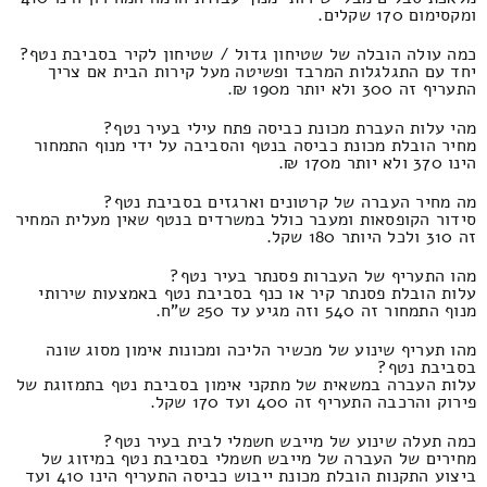
ומקסימום 170 שקלים.
כמה עולה הובלה של שטיחון גדול / שטיחון לקיר בסביבת נטף?
יחד עם התגלגלות המרבד ופשיטה מעל קירות הבית אם צריך
התעריף זה 300 ולא יותר מ190 ₪.
מהי עלות העברת מכונת כביסה פתח עילי בעיר נטף?
מחיר הובלת מכונת כביסה בנטף והסביבה על ידי מנוף התמחור
הינו 370 ולא יותר מ170 ₪.
מה מחיר העברה של קרטונים וארגזים בסביבת נטף?
סידור הקופסאות ומעבר כולל במשרדים בנטף שאין מעלית המחיר
זה 310 ולכל היותר 180 שקל.
מהו התעריף של העברות פסנתר בעיר נטף?
עלות הובלת פסנתר קיר או כנף בסביבת נטף באמצעות שירותי
מנוף התמחור זה 540 וזה מגיע עד 250 ש"ח.
מהו תעריף שינוע של מכשיר הליכה ומכונות אימון מסוג שונה
בסביבת נטף?
עלות העברה במשאית של מתקני אימון בסביבת נטף בתמזוגת של
פירוק והרכבה התעריף זה 400 ועד 170 שקל.
כמה תעלה שינוע של מייבש חשמלי לבית בעיר נטף?
מחירים של העברה של מייבש חשמלי בסביבת נטף במיזוג של
ביצוע התקנות הובלת מכונת ייבוש כביסה התעריף הינו 410 ועד