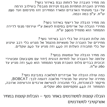
מה מחיר העברה של לוחות גבס באיזור נטף?
מחירון העברת תחתיות מגבס וקירות מגבס? בשילוב הרמה
על-גבי משטחי הארגזים ומארז המחירון זהו מינימום ועד 290
ש"ח. ע"פ כמה וכמה.
מה מחיר הובלה של ריצוף באיזור נטף?
מחירי הובלה של אריחים בסיפוח לשאת ע"י שירותי מנוף לדירה
התמחור הוא מתחיל מ390 ש"ח.
מה עלות העברה של כלי רכב באיזור נטף?
מחירים של העברה של משאיות מהנמל אל מגרש כלי רכב שינוע
של כלי תחבורה העלות זה 440 וזה מגיע עד 240 שקלים.
מה מחיר הובלה של שמשות בנטף?
עלותה של העברה של לוחיות זגוגית (יחד עם מקובעת) ומכשירי
זכוכית כבדים פלוס השכרת מנוף התמחור הוא 540 וזה מגיע עד
260 ש"ח.
כמה עולה הובלה של אביזרים למלאכה בסביבת נטף?
מחירה של שינוע של מכשירי מלאכה דוגמה לכך: BOBCAT,
מיקסר לבטונדות, כלי תחבורה לנשיאת ארגזים והרשימה ארוכה,
התמחור זה 440 ומקסימום 260 שקלים.
הובלה קטנות לסטודנטים באזור נטף – הובלות קטנות במחיר
אטרקטיבי לסטודנטים