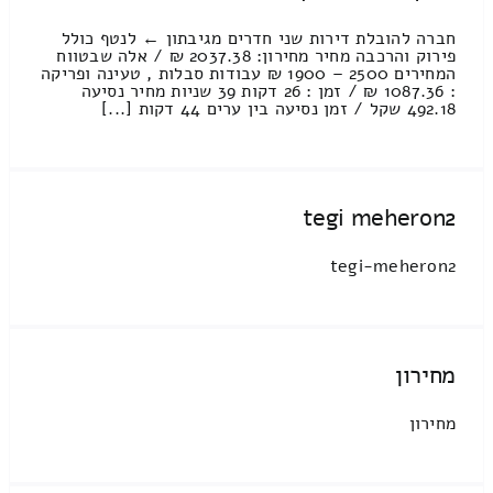
חברה להובלת דירות שני חדרים מגיבתון ← לנטף כולל
פירוק והרכבה מחיר מחירון: 2037.38 ₪ / אלה שבטווח
המחירים 2500 – 1900 ₪ עבודות סבלות , טעינה ופריקה
: 1087.36 ₪ / זמן : 26 דקות 39 שניות מחיר נסיעה
492.18 שקל / זמן נסיעה בין ערים 44 דקות [...]
tegi meheron2
tegi-meheron2
מחירון
מחירון