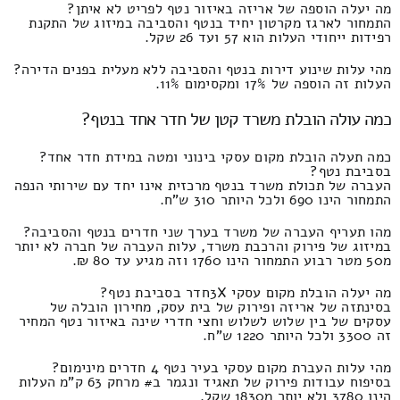
מה יעלה הוספה של אריזה באיזור נטף לפריט לא איתן?
התמחור לארגז מקרטון יחיד בנטף והסביבה במיזוג של התקנת
רפידות ייחודי העלות הוא 57 ועד 26 שקל.
מהי עלות שינוע דירות בנטף והסביבה ללא מעלית בפנים הדירה?
העלות זה הוספה של 17% ומקסימום 11%.
כמה עולה הובלת משרד קטן של חדר אחד בנטף?
כמה תעלה הובלת מקום עסקי בינוני ומטה במידת חדר אחד?
בסביבת נטף?
העברה של תכולת משרד בנטף מרכזית אינו יחד עם שירותי הנפה
התמחור הינו 690 ולכל היותר 310 ש"ח.
מהו תעריף העברה של משרד בערך שני חדרים בנטף והסביבה?
במיזוג של פירוק והרכבת משרד, עלות העברה של חברה לא יותר
מ50 מטר רבוע התמחור הינו 1760 וזה מגיע עד 80 ₪.
מה יעלה הובלת מקום עסקי 3Xחדר בסביבת נטף?
בסינתזה של אריזה ופירוק של בית עסק, מחירון הובלה של
עסקים של בין שלוש לשלוש וחצי חדרי שינה באיזור נטף המחיר
זה 3300 ולכל היותר 1220 ש"ח.
מהי עלות העברת מקום עסקי בעיר נטף 4 חדרים מינימום?
בסיפוח עבודות פירוק של תאגיד ונגמר ב# מרחק 63 ק"מ העלות
הינו 3780 ולא יותר מ1830 שקל.