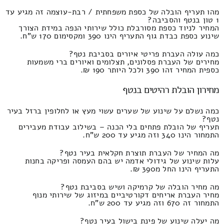
מהו תעריף הובלה של כספת משפחתית / רבת-עוצמה זה מגיע עד
1 טון בנטף והסביבה?
המחיר לניוד כספת מסורבלת כולל שירותי הנפה במידת הצורך
שינוע כספת כבדת גוף התעריף הינו 390 ומקסימום 170 ש"ח.
כמה עולה העברת פריטי איורים בסביבת נטף?
מחירים של העברת פסלונים, תצלומים ואיורים ברי משמעות
כספית המחיר זהו 390 ולכל היותר 190 ₪.
מחירון הובלת רהיטים בנטף
כמה נשלם על שינוע של שערים עשוי מעץ או לחלופין ברזל בעיר
נטף?
תעריף של הובלת פתחים בלי הכנה – בשילוב עבודת מעבירים
התמחור הינו 340 וזה מגיע עד 200 ש"ח.
מה המחיר של העברת תוצרת חקלאית בעיר נטף?
עלות שינוע של גידולי אדמה יש בהם העמסה ופריקה בחנות
התעריף הינו החל מ390 ₪.
מה מחיר הובלה של קרמיקה ושיש בסביבת נטף?
מחיר העברת אריחים דקורטיביים במיזוג של שירותי מנוף
התמחור זה 670 וזה מגיע עד 200 ש"ח.
מה יעלה שינוע של פינת בישול בעיר נטף?