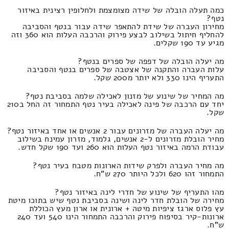
כמה תעלה הובלה של שידה מצומצמת ולחלופין רצינית באיזור
נטף?
מחירון העברה של שידת להתאפר שידה עבור בנטף והסביבה
להחליף חיתול בשילוב לבצע פירוק והרכבה העלות הוא 360 וזה
מגיע עד 190 שקלים.
מה יעלה הובלה של דפפה של ספרים בנטף?
עלות העברה והתקנה של אצטבה של ספרים בנטף והסביבה
התעריף הינו 330 ולא יותר מ200 שקל.
מה המחיר של שינוע של מזנון לאכילה שלמה בסביבת נטף?
יחד עם הרכבה של פינה לאכילה בעיר נטף התמחור זה החל ב210
שקל.
מה יעלה העברה של מזרונים עבור 2 אנשים או אחד באיזור נטף?
מחיר הובלת מזרונים ל-2 אנשים, גלמוד, מזרון עמינח בשילוב
עבודת הרמה באיזור נטף העלות הוא 260 ועד 190 שקל חדש.
מה מחיר העברה ולפרק שידות הארונות מטבח בעיר נטף?
התמחור זהו 620 ולכל היותר 270 ש"ח.
מהו התעריף של שינוע של חדרי לינה באיזור נטף?
מחירה של הובלת חדר לינה ושינה בסביבת נטף שיש בתוכו מיטת
עץ פלוס ארגז ציפיות מיטה + ארונית או ארון מעץ הכוללת
ארונות-קיר בסיפוח פירוק והרכבה התמחור הינו 540 ועד 240
ש"ח.