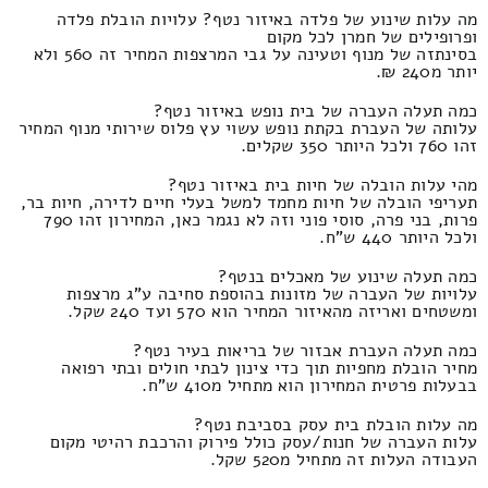
מה עלות שינוע של פלדה באיזור נטף? עלויות הובלת פלדה
ופרופילים של חמרן לכל מקום
בסינתזה של מנוף וטעינה על גבי המרצפות המחיר זה 560 ולא
יותר מ240 ₪.
כמה תעלה העברה של בית נופש באיזור נטף?
עלותה של העברת בקתת נופש עשוי עץ פלוס שירותי מנוף המחיר
זהו 760 ולכל היותר 350 שקלים.
מהי עלות הובלה של חיות בית באיזור נטף?
תעריפי הובלה של חיות מחמד למשל בעלי חיים לדירה, חיות בר,
פרות, בני פרה, סוסי פוני וזה לא נגמר כאן, המחירון זהו 790
ולכל היותר 440 ש"ח.
כמה תעלה שינוע של מאכלים בנטף?
עלויות של העברה של מזונות בהוספת סחיבה ע"ג מרצפות
ומשטחים ואריזה מהאיזור המחיר הוא 570 ועד 240 שקל.
כמה תעלה העברת אבזור של בריאות בעיר נטף?
מחיר הובלת מחפיות תוך כדי צינון לבתי חולים ובתי רפואה
בבעלות פרטית המחירון הוא מתחיל מ410 ש"ח.
מה עלות הובלת בית עסק בסביבת נטף?
עלות העברה של חנות/עסק כולל פירוק והרכבת רהיטי מקום
העבודה העלות זה מתחיל מ520 שקל.