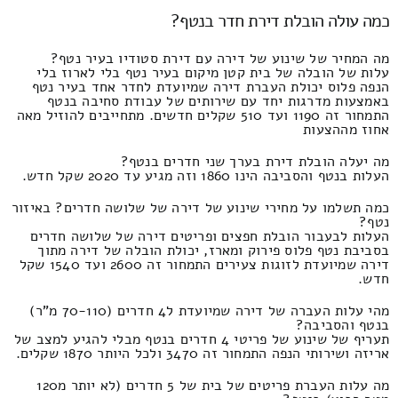
כמה עולה הובלת דירת חדר בנטף?
מה המחיר של שינוע של דירה עם דירת סטודיו בעיר נטף?
עלות של הובלה של בית קטן מיקום בעיר נטף בלי לארוז בלי
הנפה פלוס יכולת העברת דירה שמיועדת לחדר אחד בעיר נטף
באמצעות מדרגות יחד עם שירותים של עבודת סחיבה בנטף
התמחור זה 1190 ועד 510 שקלים חדשים. מתחייבים להוזיל מאה
אחוז מההצעות
מה יעלה הובלת דירת בערך שני חדרים בנטף?
העלות בנטף והסביבה הינו 1860 וזה מגיע עד 2020 שקל חדש.
כמה תשלמו על מחירי שינוע של דירה של שלושה חדרים? באיזור
נטף?
העלות לבעבור הובלת חפצים ופריטים דירה של שלושה חדרים
בסביבת נטף פלוס פירוק ומארז, יכולת הובלה של דירה מתוך
דירה שמיועדת לזוגות צעירים התמחור זה 2600 ועד 1540 שקל
חדש.
מהי עלות העברה של דירה שמיועדת ל4 חדרים (70-110 מ"ר)
בנטף והסביבה?
תעריף של שינוע של פריטי 4 חדרים בנטף מבלי להגיע למצב של
אריזה ושירותי הנפה התמחור זה 3470 ולכל היותר 1870 שקלים.
מה עלות העברת פריטים של בית של 5 חדרים (לא יותר מ120