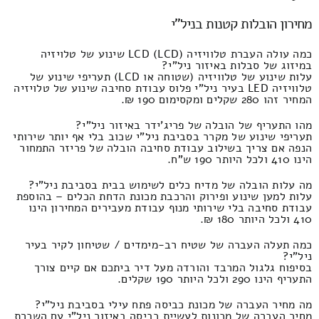
מחירון הובלות קטנות בניל"י
כמה עולה העברת טלוויזיה LCD (LCD) שינוע של טלויזיה
במיזוג של סבלות באיזור ניל"י?
עלות שינוע של טלוויזיה (שטוחה או LCD) תעריפי שינוע של
טלוויזיה LED בעיר ניל"י פלוס עבודת סחיבה שינוע של טלויזיה
המחיר זהו 280 שקלים ומקסימום 190 ₪.
מהו התעריף של הובלה של פריג'ידר באיזור ניל"י?
תעריפי שינוע של מקרר בסביבת ניל"י שכוב בלי אף יותר שירותי
הנפה אם צריך בשילוב עבודת סחיבה הובלה של פריזר התמחור
הינו 410 ולכל היותר 190 ש"ח.
מה עלות הובלה של מדיח כלים לשימוש בבית בסביבת ניל"י?
עלות למען שינוע ופירוק והרכבת מכונת הדחת הכלים – בהוספת
עבודת סחיבה בלי שירותי מנוף עבודת מעבירים המחירון הינו
410 ולכל היותר 180 ₪.
כמה תעלה העברה של שטיח רב-מימדים / שטיחון לקיר בעיר
ניל"י?
בסיפוח גלגול המרבד והורדה מעל דיר ביתכם אם קיים צורך
התעריף הינו 290 ולכל היותר 190 שקלים.
מה מחיר העברה של מכונת כביסה פתח עילי בסביבת ניל"י?
מחיר העברה של מכונות לעשיית כביסה באיזור ניל"י עם השכרת