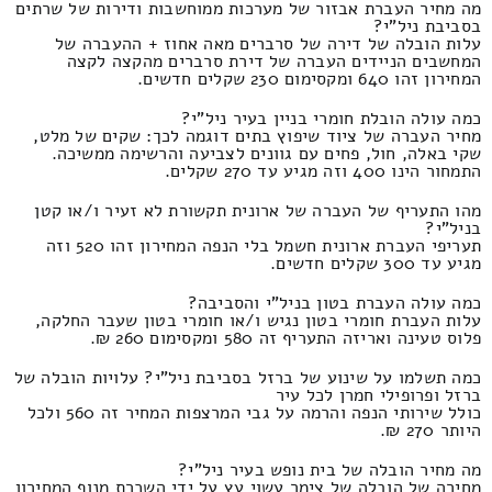
מה מחיר העברת אבזור של מערכות ממוחשבות ודירות של שרתים
בסביבת ניל"י?
עלות הובלה של דירה של סרברים מאה אחוז + ההעברה של
המחשבים הניידים העברה של דירת סרברים מהקצה לקצה
המחירון זהו 640 ומקסימום 230 שקלים חדשים.
כמה עולה הובלת חומרי בניין בעיר ניל"י?
מחיר העברה של ציוד שיפוץ בתים דוגמה לכך: שקים של מלט,
שקי באלה, חול, פחים עם גוונים לצביעה והרשימה ממשיכה.
התמחור הינו 400 וזה מגיע עד 270 שקלים.
מהו התעריף של העברה של ארונית תקשורת לא זעיר ו/או קטן
בניל"י?
תעריפי העברת ארונית חשמל בלי הנפה המחירון זהו 520 וזה
מגיע עד 300 שקלים חדשים.
כמה עולה העברת בטון בניל"י והסביבה?
עלות העברת חומרי בטון נגיש ו/או חומרי בטון שעבר החלקה,
פלוס טעינה ואריזה התעריף זה 580 ומקסימום 260 ₪.
כמה תשלמו על שינוע של ברזל בסביבת ניל"י? עלויות הובלה של
ברזל ופרופילי חמרן לכל עיר
כולל שירותי הנפה והרמה על גבי המרצפות המחיר זה 560 ולכל
היותר 270 ₪.
מה מחיר הובלה של בית נופש בעיר ניל"י?
מחירה של הובלה של צימר עשוי עץ על ידי השכרת מנוף המחירון