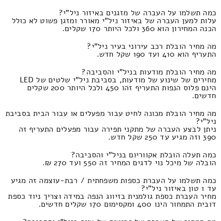
כמה תשלמו על העברה של מזגנים באיזור ניל"י?
עלות למען העברה של באיזור ניל"י מאורר ומזגן פשוט לא כולל
הכנה המחירון הוא 360 ולכל היותר 170 שקלים.
מה מחיר הובלת רכב עירוני בעיר ניל"י?
התעריף הוא 410 ועד 190 שקל חדש.
מה מחיר הובלת מודעות בניל"י והסביבה?
מחירים של שינוע של מודעות, בסביבת ניל"י שלטים של LED
הינם פלוס הנפות התעריף זהו 450 ולכל היותר 200 שקלים
חדשים.
מה מחיר הובלת מכונה לחיט עבור מפעלים או עבור הבית בסביבת
ניל"י?
ניתן לבצע העברה של מתקני תפירה עבור מפעלים התעריף זה
390 וזה מגיע עד 250 שקל חדש.
כמה תעלה הובלת אקווריום בניל"י והסביבה?
הובלה של מיכל נוי לדגים המחיר זה 550 ועד 270 ₪.
כמה תשלמו על העברת כספות משפחתית / רבת-עוצמה זה מגיע
עד 1 טון באיזור ניל"י?
מחיר העברת כספת גולמנית בזיווג הנפה במידה וצריך ניוד כספת
דובית התמחור הינו 400 ומקסימום 170 שקלים חדשים.