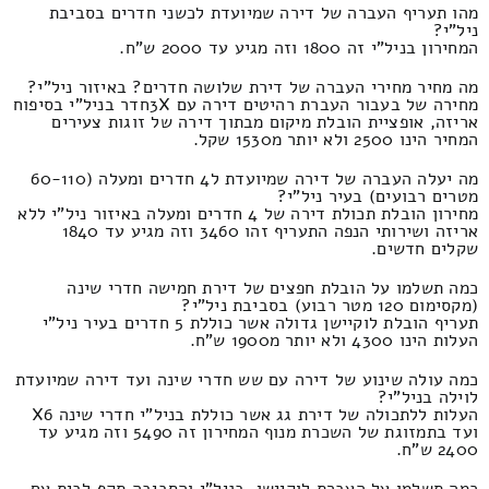
מהו תעריף העברה של דירה שמיועדת לכשני חדרים בסביבת
ניל"י?
המחירון בניל"י זה 1800 וזה מגיע עד 2000 ש"ח.
מה מחיר מחירי העברה של דירת שלושה חדרים? באיזור ניל"י?
מחירה של בעבור העברת רהיטים דירה עם 3Xחדר בניל"י בסיפוח
אריזה, אופציית הובלת מיקום מבתוך דירה של זוגות צעירים
המחיר הינו 2500 ולא יותר מ1530 שקל.
מה יעלה העברה של דירה שמיועדת ל4 חדרים ומעלה (60-110
מטרים רבועים) בעיר ניל"י?
מחירון הובלת תכולת דירה של 4 חדרים ומעלה באיזור ניל"י ללא
אריזה ושירותי הנפה התעריף זהו 3460 וזה מגיע עד 1840
שקלים חדשים.
כמה תשלמו על הובלת חפצים של דירת חמישה חדרי שינה
(מקסימום 120 מטר רבוע) בסביבת ניל"י?
תעריף הובלת לוקיישן גדולה אשר כוללת 5 חדרים בעיר ניל"י
העלות הינו 4300 ולא יותר מ1900 ש"ח.
כמה עולה שינוע של דירה עם שש חדרי שינה ועד דירה שמיועדת
לוילה בניל"י?
העלות ללתכולה של דירת גג אשר כוללת בניל"י חדרי שינה X6
ועד בתמזוגת של השכרת מנוף המחירון זה 5490 וזה מגיע עד
2400 ש"ח.
כמה תשלמו על העברת לוקיישן, בניל"י והסביבה תקף לבית עם