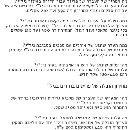
מה המחיר של העברה של פריזר עבור הדירה באיזור ניל"י?
עלות העברה של מקפיא עבור הבית באיזור ניל"י באינטגרציה של
עבודת סבלים ומנוף המחירון זה 390 ועד 210 שקלים.
כמה נשלם על העברה של ציוד למוזיקאים באיזור ניל"י?
תעריף של הובלת כלי נגינה באיזור ניל"י (מערכת תיפוף, גיטרה,
כלי נגינה קלאסי ועוד ועוד) המחירון זה 500 ועד 210 שקלים
חדשים.
כמה תעלה שינוע של אוהלים עם סככים בסביבת ניל"י?
מחירים של הובלה של בית והרכבת סוכה בסביבת ניל"י עם סכך
המחיר זה 190-270 שקל.
מהי עלות שינוע של דוש או אמבטיה בעיר ניל"י?
עלויות של הובלת אמבטיה גדולה/אמבטיה בזיווג הכנה התמחור
הינו 180-440 שקל חדש.
מחירון הובלה של פריטים בודדים בניל"י
מהו התעריף של העברה של מקפיא גלידות ולחלופין פריזר של
ביסטרו וקפיטריות בניל"י?
התמחור הוא 350 ולא יותר מ250 שקל.
מה עלות שינוע של אמבטיה למסאז' בעיר ניל"י?
תעריף הובלה של אמבטון באיזור ניל"י יחד עם מלאכת מתקין
התעריף הוא 440 ומקסימום 290 ש"ח.