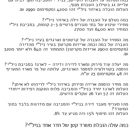
עליית גג בשילוב השכרת מנוף,
העלות הובלה באיזור ניל"י זהו 4200 ומקסימום 2990 ₪.
כמה נשלם על העברה של וילה באיזור ניל"י?
מחירי שינוע של בתי מגורים פרטיים 2-3 קומות, בסביבת ניל"י
המחיר הוא 6400 ועד 2700
מה המחיר של העברה של קרטונים וארגזים בעיר ניל"י?
העברה של כמה וכמה אריזות מקרטון בעיר ניל"י מהדירה
(מקסימום 2900 אריזות מקרטון) התמחור זה 840 ולא יותר מ320
₪.
מה יעלה עוד פירוק ומארז לדירה ודירה – לארגז בסביבת ניל"י?
הוספה בקורולציה למספר הארגזים, עלותה של פר מארז התעריף
זה 48 ומקסימום 23 ש"ח.
מה מחיר הוספת אריזה ופירוק באיזור ניל"י לריהוט לא איתן?
העלות לארגז יחיד בניל"י והסביבה פלוס התקנת רפידות ייחודי
העלות זה 57 ועד 26 שקלים חדשים.
מהו תעריף מעבר דירה בניל"י והסביבה עם מדרגות בלבד בתוך
המשרד?
העלות זהו תיסוף 15% וזה מגיע עד 8%.
כמה עולה הובלת משרד קטן של חדר אחד בניל"י?