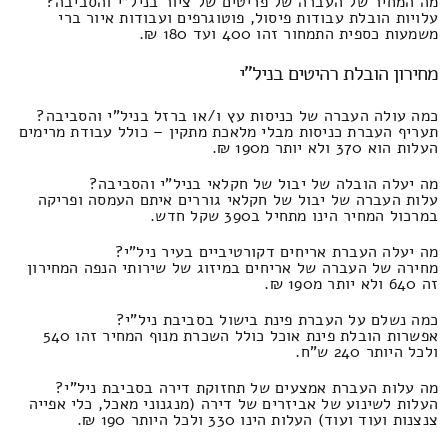
מה המחיר של העברה של פריטים של ציור בניל"י והסביבה?
עלויות הובלת עבודות פיסול, פוטוגרפים ועבודות איור ברי
משמעות כספית התמחור זהו 400 ועד 180 ₪.
מחירון הובלת רהיטים בניל"י
כמה עולה העברה של כניסות עץ ו/או ברזל בניל"י והסביבה?
תעריף העברת כניסות מבלי מלאכת מתקין – כולל עבודת מרימים
העלות הוא 370 ולא יותר מ190 ₪.
מה יעלה הובלה של יבול של חקלאי בניל"י והסביבה?
עלות העברה של יבול של חקלאי גוררים איתם העמסה ופריקה
במרכול המחיר הינו מתחיל ב390 שקל חדש.
מה יעלה העברת אריחים דקורטיביים בעיר ניל"י?
מחירה של העברה של אריחים במיזוג של שירותי הנפה המחירון
זה 640 ולא יותר מ190 ₪.
כמה נשלם על העברת פינת בישול בסביבת ניל"י?
אפשרות הובלת פינת אוכל כולל השכרת מנוף המחיר זהו 540
ולכל היותר 240 ש"ח.
מה עלות העברת אמצעים של תחזוקת דירה בסביבת ניל"י?
העלות לשינוע של אביזרים של דירה (מנגנוני מאכל, כלי אפייה
צנצנות ועוד ועוד) העלות הינו 330 ולכל היותר 190 ₪.