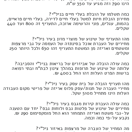
הינו 790 וזה מגיע עד 350 ש"ח.
כמה תשלמו על הובלת בעלי חיים בניל"י?
מחירון הובלת חיות למשל בעלי חיים לדירה, בעלי חיים פראיים,
בהמות, עגלים, פוני והרשימה ארוכה, התעריף זה 800 ועד 440
שקלים.
מהו התעריף של שינוע של מוצרי מזון בעיר ניל"י?
מחירים של העברת אוכל בסינתזה של העמסה על גבי מרצפות
ומשטחים ואריזה מן המשטח התעריף זהו 630 ולכל היותר 250
שקלים.
כמה עולה הובלה של אביזרים של בריאות בניל"י והסביבה?
עלותה של שינוע של תרופות במהלך צינון לבת"ח ובתי רפואה
ברשות הפרט העלות זהו החל ב400 ₪.
מהו תעריף הובלה של בית עסק בעיר ניל"י?
מחירי העברה של חנות/עסק פלוס אריזה של פריטי מקום העבודה
העלות הינו מתחיל מ510 שקל.
כמה עולה העברת קירות מגבס בעיר ניל"י?
מחירים של שינוע של פלטות גבס ולוחות גבס? יחד עם הטענה
על-גבי משטח ואריזה התמחור הוא החל מומקסימום 290 ₪.
נקבע על-פי כמה וכמה.
מה המחיר של העברה של מרצפות באיזור ניל"י?