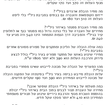
מנוף העלות זה 370 ועד 170 שקלים.
מה מחיר הובלת ארגזים בניל"י?
ייזום הקופסאות והעברה גם בבתים בסביבת ניל"י בלי ליפט
העלות זה 310 ועד 180 ₪.
מה מחיר העברת פסנתר באיזור ניל"י?
מחירים של העברה של כלי נגינה גדול כמו פסנתר כנף או לחלופין
קיר בניל"י והסביבה דרך הנפות התמחור הינו 540 וזה מגיע עד
240 ₪.
כמה עולה הובלה של הליכון ומתקנים של ספורט מסוגים אחרים
בסביבת ניל"י?
מחירי שינוע באוטו של מתקני ספורט בעיר ניל"י כולל לבצע
פירוק והרכבה העלות הוא 390 ולא יותר מ180 ש"ח.
מהו התעריף של הובלה של מכונה לייבוש שאינו מסחרי בסביבת
ניל"י?
עלות הובלת מייבש כביסה בעיר ניל"י בסינתזה של התקנה הובלה
של מכונה לייבוש המחירון הוא 390 ועד 190 שקלים חדשים.
כמה תשלמו על באיזור ניל"י הובלת טוסטר אובן?
מחירה של העברת תנור לבנים בתוך הבית באיזור ניל"י יכולת
בהוספת השכרת מנוף והרכבת כיריים שינוע של תנורים משפחתי
המחירון הוא 410 ולא יותר מ170 שקל חדש.