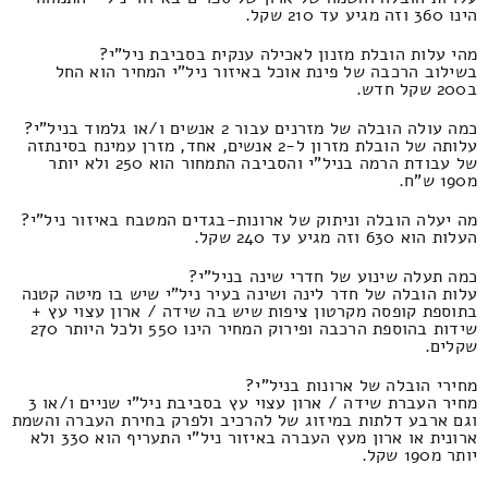
הינו 360 וזה מגיע עד 210 שקל.
מהי עלות הובלת מזנון לאכילה ענקית בסביבת ניל"י?
בשילוב הרכבה של פינת אוכל באיזור ניל"י המחיר הוא החל
ב200 שקל חדש.
כמה עולה הובלה של מזרנים עבור 2 אנשים ו/או גלמוד בניל"י?
עלותה של הובלת מזרון ל-2 אנשים, אחד, מזרן עמינח בסינתזה
של עבודת הרמה בניל"י והסביבה התמחור הוא 250 ולא יותר
מ190 ש"ח.
מה יעלה הובלה וניתוק של ארונות-בגדים המטבח באיזור ניל"י?
העלות הוא 630 וזה מגיע עד 240 שקל.
כמה תעלה שינוע של חדרי שינה בניל"י?
עלות הובלה של חדר לינה ושינה בעיר ניל"י שיש בו מיטה קטנה
בתוספת קופסה מקרטון ציפות שיש בה שידה / ארון עצוי עץ +
שידות בהוספת הרכבה ופירוק המחיר הינו 550 ולכל היותר 270
שקלים.
מחירי הובלה של ארונות בניל"י?
מחיר העברת שידה / ארון עצוי עץ בסביבת ניל"י שניים ו/או 3
וגם ארבע דלתות במיזוג של להרכיב ולפרק בחירת העברה והשמת
ארונית או ארון מעץ העברה באיזור ניל"י התעריף הוא 330 ולא
יותר מ190 שקל.