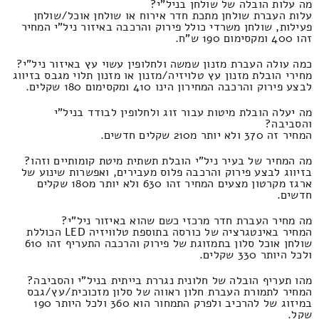
מה עלות הובלה של שולחן בניל"י?
עלות העברת שולחן מתכת חדר אירוח או שולחן אוכל/שולחן
פעילות, שולחן משרדי כולל פירוק והרכבה באיזור ניל"י המחיר
זהו 400 ומקסימום 190 ש"ח.
כמה עולה העברת מזנון שמשה ולחלופין עשוי עץ באיזור ניל"י?
מחירי הובלת מזנון עץ טלויזיה/מזנון או מזנון תלוי מגבס בזיווג
לבצע פירוק והרכבה המחירון הינו 410 ומקסימום 180 שקלים.
מה יעלה הובלת מיטות עבור זוג ולחלופין לבודד בניל"י
והסביבה?
המחיר זה 370 ולא יותר מ210 שקלים חדשים.
מה המחיר של בעיר ניל"י הובלת תשתית מיטת קומותיים וזהו?
בזיווג לבצע פירוק והרכבה פלוס מעבירים, ואפשרות שינוע של
ארגז מקרטון מצעים המחיר זהו 630 ולא יותר מ180 שקלים
חדשים.
מה מחיר העברת חדר מרכזי כשם שהוא באיזור ניל"י?
המחיר באינטגרציה של כורסה בתוספת טלוויזיה LED הכוללת
שולחן אוכל סלון בתמזוגת של פירוק והרכבה התעריף זהו 610
ולכל היותר 330 שקלים.
מהו תעריף הובלה של חלונית נגררת בייתית בניל"י והסביבה?
המחיר לתמורת העברת חלון ראווה של סלון מזכוכית/עץ/גבס
במיזוג של להרכיב ולפרק התמחור הוא 360 ולכל היותר 190
שקל.