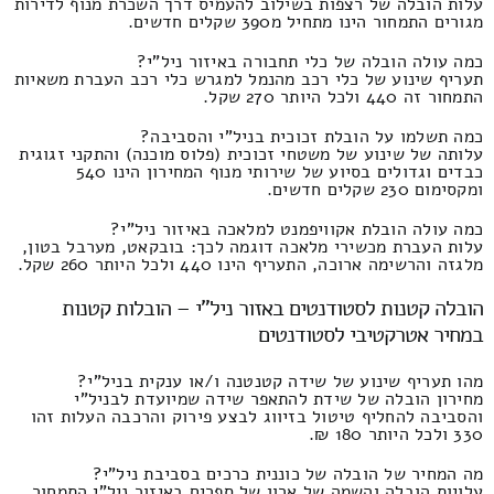
עלות הובלה של רצפות בשילוב להעמיס דרך השכרת מנוף לדירות
מגורים התמחור הינו מתחיל מ390 שקלים חדשים.
כמה עולה הובלה של כלי תחבורה באיזור ניל"י?
תעריף שינוע של כלי רכב מהנמל למגרש כלי רכב העברת משאיות
התמחור זה 440 ולכל היותר 270 שקל.
כמה תשלמו על הובלת זכוכית בניל"י והסביבה?
עלותה של שינוע של משטחי זכוכית (פלוס מוכנה) והתקני זגוגית
כבדים וגדולים בסיוע של שירותי מנוף המחירון הינו 540
ומקסימום 230 שקלים חדשים.
כמה עולה הובלת אקוויפמנט למלאכה באיזור ניל"י?
עלות העברת מכשירי מלאכה דוגמה לכך: בובקאט, מערבל בטון,
מלגזה והרשימה ארוכה, התעריף הינו 440 ולכל היותר 260 שקל.
הובלה קטנות לסטודנטים באזור ניל"י – הובלות קטנות
במחיר אטרקטיבי לסטודנטים
מהו תעריף שינוע של שידה קטנטנה ו/או ענקית בניל"י?
מחירון הובלה של שידת להתאפר שידה שמיועדת לבניל"י
והסביבה להחליף טיטול בזיווג לבצע פירוק והרכבה העלות זהו
330 ולכל היותר 180 ₪.
מה המחיר של הובלה של כוננית כרכים בסביבת ניל"י?
עלויות הובלה והשמה של ארון של ספרים באיזור ניל"י התמחור