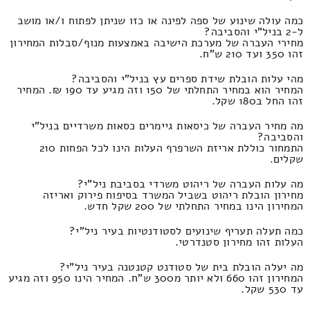
כמה עולה שינוע של ספה לפינה או כזו שניתן לפתוח ו/או מושב
ל-2 בניל"י והסביבה?
מחירי העברה של מערכת הישיבה באמצעות מנוף/סבלות המחירון
זהו 350 ועד 210 ש"ח.
מהי עלות הובלת שידת ספרים עץ בניל"י והסביבה?
המחיר הוא במחיר התחלתי של 150 וזה מגיע עד 190 ₪. המחיר
זהו החל ב180 שקל.
מה מחיר העברה של כיסאות גיימרים כסאות משרדיים בניל"י
והסביבה?
התמחור כוללת אריזת השרפרף העלות הינו לכל הפחות 210
שקלים.
מה עלות העברה של ריהוט משרדי בסביבת ניל"י?
מחירון הובלת ריהוט בשביל המשרד בסיפוח פירוק ואריזה
המחירון הינו במחיר התחלתי של 200 שקל חדש.
כמה תעלה תעריף שינועים לסטודנטיות בעיר ניל"י?
העלות זהו מחירון סטנדרטי.
מה יעלה הובלת בית של סטודנט קטנטנה בעיר ניל"י?
המחירון זהו 660 ולא יותר מ300 ש"ח. המחיר הינו 950 וזה מגיע
עד 530 שקל.