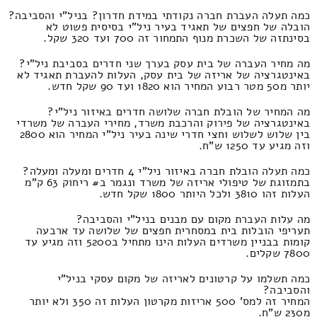
כמה תעלה העברת חברה נקודתי במידת חדרון? בניל"י והסביבה?
הובלה של חפצים של תאגיד בעיר ניל"י בסיסית פשוט לא
בסינתזה של השכרת מנוף התמחור זה 700 ועד 320 שקל.
מה מחיר העברה של בית עסק בערך שני חדרים בסביבת ניל"י?
באינטגרציה של אריזה של בית עסק, העלות להעברת תאגיד לא
יותר מ50 מטר רבוע המחיר הוא 1820 ועד 90 שקל חדש.
מה המחיר של הובלת חברה שלושה חדרים באיזור ניל"י?
באינטגרציה של פירוק והרכבת משרד, מחירי העברה של משרדי
בין שלוש לשלוש וחצי חדרי שינה בעיר ניל"י המחיר הוא 2800
וזה מגיע עד 1250 ש"ח.
כמה תעלה הובלת חברה באיזור ניל"י 4 חדרים ומעלה ומעלה?
בתמזוגת של טיפולי אריזה של משרד ונגמר ב# ריחוק 63 ק"מ
העלות זהו 3810 ולכל היותר 1800 שקל חדש.
מה עלות העברת מקום עם מבנים בניל"י והסביבה?
תעריפי הובלות בית במסחרית חפצים של שלושה עד ארבעה
קומות בבניין משרדים העלות הינו מתחיל ב5200 וזה מגיע עד
7800 שקלים.
כמה תשלמו על קרטונים לאריזה של מקום עסקי בניל"י
והסביבה?
המחיר זה למס' 500 אריזות מקרטון העלות זה 350 ולא יותר
מ230 ש"ח.