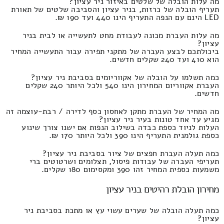
מה עלות הובלה של שלטים באיזור ניר עציון?
תעריף הובלה של כרזות, בניר עציון והסביבה שלטים של תאורת
LED הינם עם הנפה התעריף הינו 440 ועד 190 ₪.
מה עלות העברת מכונה לעבודת מחט לתעשייה או לבית בניר
עציון?
ביכולתכם לבצע העברה של מתקני תפירה עבור התעשייה המחיר
הוא 410 ועד 240 שקלים חדשים.
כמה תשלמו על הובלה של אקווריומים בסביבת ניר עציון?
העברת אקווריום המחירון הינו 540 ולכל היותר 240 שקלים
חדשים.
מה המחיר של העברת מתקן לאחסון כסף לדירה / רבת-עוצמה זה
מגיע עד אחד טונות בעיר ניר עציון?
העלות לניוד כספת כבדה בשילוב הנפות אם ישנו צורך שינוע
כספת גולמנית התעריף הינו 390 ולכל היותר 170 ₪.
כמה תעלה העברת חפצים של ציור בסביבת ניר עציון?
תעריפי העברה של עבודות פיסול, תצלומים ושרטוטים ברי
משמעות כספית המחיר זהו 390 ומקסימום 180 שקלים.
מחירון הובלת רהיטים בניר עציון
כמה תעלה הובלה של שערים עשוי עץ או מתכת בסביבת ניר
עציון?