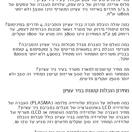
פלוס אריזה ופירוק של בית עסק, עלויות העברה של עסקים של
3/3.5 חדרים באיזור ניר עציון התעריף הינו 3300 ולא יותר
מ1280 ש"ח.
כמה עולה הובלת חברה בניר עציון והסביבה 4 חדרים במינימום?
פלוס טיפולי פירוק של משרד ושאר תכונות הכרחיות לעסק, עד
ריחוק 56 ק"מ המחירון הינו 3800 וזה מגיע עד 1800 שקלים.
כמה נשלם על העברת מגדל מכולות בניר עציון והסביבה?
תעריפי הובלת בית במשאית פריטים של 3 ומקסימום 4 קומות
בבניין משרדים התמחור זהו מתחיל ב4900 ולא יותר מ8200
שקל.
מה מחיר קרטונים למארז משרד בעיר ניר עציון?
התמחור הוא למספר של 500 אריזות קרטון המחיר זה 350 ולא
יותר מ250 שקלים חדשים.
מחירון הובלות קטנות בניר עציון
כמה תשלמו על הובלת טלוויזיה פלזמה (PLASMA) העברה של
טלוויזיה LCD באינטגרציה של סבלים בסביבת ניר עציון?
מחיר העברה של טלוויזיה פלזמה (שטוחה או LCD) תעריף של
העברה של טלוויזיה פלזמה בניר עציון כולל סבלות הובלת
טלויזיה המחיר זהו 310 שקלים חדשים וזה מגיע עד 170 ₪.