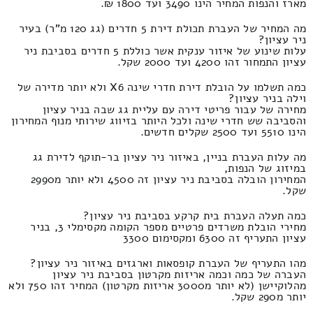
מארז והנפות המחיר הינו 3490 ועד 1800 ₪.
מה המחיר של העברת תכולת דירת 5 חדרים (גג 120 מ"ר) בעיר
ניר עציון?
עלות שינוע של איזור ענקית אשר כוללת 5 חדרים בסביבת ניר
עציון התמחור זהו 4200 ועד 2000 שקל.
כמה תשלמו על הובלת דירת חדרי שינה X6 ולא יותר מדירה של
וילה בניר עציון?
מחירה של עבור פריטי דירה עם עליית גג שבה בניר עציון
והסביבה שש חדרי שינה ולכל היותר בזיווג שירותי מנוף המחירון
הינו 5510 ועד 2500 שקלים חדשים.
מה עלות העברת בניין, באיזור ניר עציון בר-תוקף לדירת גג
במיזוג של הנפות,
המחירון הובלה בסביבת ניר עציון זה 4500 ולא יותר מ2990
שקל.
כמה תעלה העברת בית קרקע בסביבת ניר עציון?
מחירי הובלת משרדים פרטיים מספר הקומה מקסימלי 3, בניר
עציון התעריף זה 6300 ומקסימום 3300
מהו התעריף של העברת קופסאות וארגזים באיזור ניר עציון?
העברה של כמה וכמה אריזות מקרטון בסביבת ניר עציון
מהלוקיישן (לא יותר מ3000 אריזות מקרטון) המחיר זהו 750 ולא
יותר מ290 שקל.