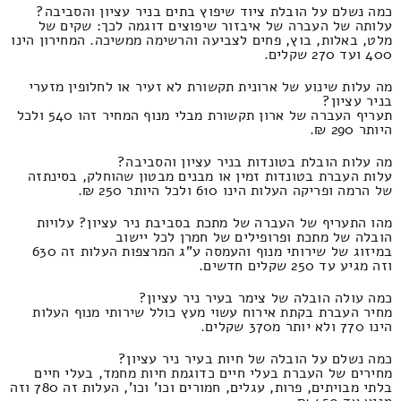
כמה נשלם על הובלת ציוד שיפוץ בתים בניר עציון והסביבה?
עלותה של העברה של איבזור שיפוצים דוגמה לכך: שקים של
מלט, באלות, בוץ, פחים לצביעה והרשימה ממשיכה. המחירון הינו
400 ועד 270 שקלים.
מה עלות שינוע של ארונית תקשורת לא זעיר או לחלופין מזערי
בניר עציון?
תעריף העברה של ארון תקשורת מבלי מנוף המחיר זהו 540 ולכל
היותר 290 ₪.
מה עלות הובלת בטונדות בניר עציון והסביבה?
עלות העברת בטונדות זמין או מבנים מבטון שהוחלק, בסינתזה
של הרמה ופריקה העלות הינו 610 ולכל היותר 250 ₪.
מהו התעריף של העברה של מתכת בסביבת ניר עציון? עלויות
הובלה של מתכת ופרופילים של חמרן לכל יישוב
במיזוג של שירותי מנוף והעמסה ע"ג המרצפות העלות זה 630
וזה מגיע עד 250 שקלים חדשים.
כמה עולה הובלה של צימר בעיר ניר עציון?
מחיר העברת בקתת אירוח עשוי מעץ כולל שירותי מנוף העלות
הינו 770 ולא יותר מ370 שקלים.
כמה נשלם על הובלה של חיות בעיר ניר עציון?
מחירים של העברת בעלי חיים כדוגמת חיות מחמד, בעלי חיים
בלתי מבויתים, פרות, עגלים, חמורים וכו' וכו', העלות זה 780 וזה