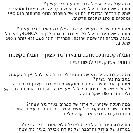
כמה עולה שינוע של זכוכית בעיר ניר עציון?
מחירה של העברה של משטחי שמשה (כולל משוריינת) ומכשירי
שמשה כבדים וגדולים בסיוע של השכרת מנוף התמחור הוא 550
ומקסימום 270 שקלים חדשים.
מה המחיר של שינוע של אבזור למלאכה באיזור ניר עציון?
מחירה של העברה של כלי עבודה דוגמה לכך: BOBCAT, מערבל
בטון, מלגזה והרשימה ארוכה, המחירון הינו 440 ולא יותר מ250
שקלים.
הובלה קטנות לסטודנטים באזור ניר עציון – הובלות קטנות
במחיר אטרקטיבי לסטודנטים
כמה נשלם על שינוע של כוננית לא גדולה או לחלופין לא קטנה
בסביבת ניר עציון?
מחירון הובלת שידה עבור מייקאפ שידת בניר עציון והסביבה
להחליף טיטול בסינתזה של לבצע פירוק והרכבה התמחור זה 340
ולא יותר מ180 שקל חדש.
כמה תעלה שינוע של ארון של ספרים בעיר ניר עציון?
מחירי שינוע והתקנה של אצטבה של כרכים בניר עציון המחיר
הינו 370 וזה מגיע עד 190 שקלים.
מה עלות העברה של פינה לאכילה לא קטנה בניר עציון?
במיזוג של פירוק והרכבה של נקודת אכילה בעיר ניר עציון