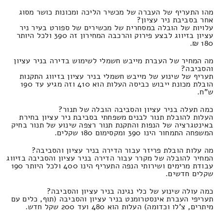
מהו התעריף של העברה של מכשיר הליכה ומכונות כושר מסוג
אחר בסביבת ניר עציון?
עלויות של הובלה במסחרית של מכשירים של ספורט בעיר ניר
עציון בזיווג לבצע פירוק והרכבה המחירון זה 390 ולכל היותר
180 ₪.
מה המחיר של העברת מייבש חשמלי לשימוש בדירה בניר עציון
והסביבה?
תעריף של שינוע של מייבש חשמלי בניר עציון בזיווג התקנות
הובלת מכונת ייבוש כביסה העלות הוא 410 וזה מגיע עד 190
ש"ח.
כמה תעלה בניר עציון והסביבה הובלה של תנור?
העלות להובלת תנור לבנים משפחתי בסביבת ניר עציון בחירת
באינטגרציה של הנפות והתקנת תנור רצפה שינוע של תנור בחיק
המשפחה התמחור הינו 390 ומקסימום 180 שקלים.
מה עלות הובלת פריזר עבור הדירה בניר עציון והסביבה?
המחיר להובלה של מקרר עבור הדירה בניר עציון והסביבה בזיווג
עבודת מרימים ושירותי הנפה התעריף הינו 400 ולכל היותר 190
שקלים חדשים.
כמה עולה שינוע של כלי נגינה בניר עציון והסביבה?
תעריפי העברת אינסטרומנט בניר עציון והסביבה (תוף, כלים עם
מיתרים, צ'לו וכדומה) העלות הוא 480 ועד 200 שקל חדש.