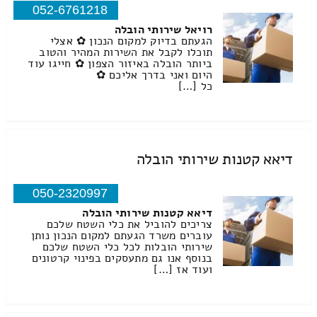
052-6761218
רויאל שירותי הובלה
הגעתם בדיוק למקום הנכון ✿ אצלי
תוכלו לקבל את השירות המהיר והטוב
ביותר הובלה באיזור הצפון ✿ חייגו עוד
היום ואני בדרך אליכם ✿
כל […]
דיאא קטנות שירותי הובלה
050-2320997
דיאא קטנות שירותי הובלה
צריכים להוביל את כלי השטח שלכם
עוברים משרד הגעתם למקום הנכון נותן
שירותי הובלות לכל כלי השטח שלכם
בנוסף אנו גם מתעסקים בפינוי קרטונים
ועוד אז […]