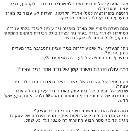
מהו התעריף של תוספת מארז למשרדים ודירה – לקרטון, בניר
עציון והסביבה?
הוספה בקורולציה למס' ארגזי הקרטון, העלות ל# עבור כל מארז
התעריף הינו 51 ולכל היותר 20 שקל.
כמה תעלה תיסוף של מארז באיזור ניר עציון לציוד בלתי עמיד?
המחירון לארגז בודד בעיר ניר עציון כולל רפידות מותאם התמחור
זהו 54 ולכל היותר 26 שקל חדש.
מהו התעריף של שינוע דירות בניר עציון והסביבה בלי מעלית
בתוך הנכס?
התעריף זהו הוספה של 15% וזה מגיע עד 7%.
כמה עולה הובלת משרד קטן של חדר אחד בניר עציון?
מה המחיר של העברה של משרד זעיר במידת 1 חדרים? בניר
עציון?
שינוע של חפצים של בית עסק באיזור ניר עציון רגילה אינו
בתמזוגת של שירותי מנוף התמחור הוא 680 ולכל היותר 330 שקל
חדש.
כמה תעלה הובלת משרד כשני חדרים בניר עציון?
בזיווג הרכבה ופירוק של מקום עסקי, מחיר העברה של עסק זה
מגיע עד 50 מטר רבוע התעריף זה 1840 ועד 80 שקל.
מהי עלות שינוע של עסק 3Xחדר בעיר ניר עציון?