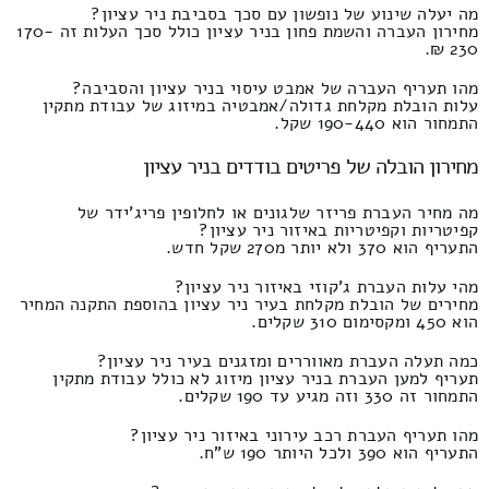
מה יעלה שינוע של נופשון עם סכך בסביבת ניר עציון?
מחירון העברה והשמת פחון בניר עציון כולל סכך העלות זה 170-
230 ₪.
מהו תעריף העברה של אמבט עיסוי בניר עציון והסביבה?
עלות הובלת מקלחת גדולה/אמבטיה במיזוג של עבודת מתקין
התמחור הוא 190-440 שקל.
מחירון הובלה של פריטים בודדים בניר עציון
מה מחיר העברת פריזר שלגונים או לחלופין פריג'ידר של
קפיטריות וקפיטריות באיזור ניר עציון?
התעריף הוא 370 ולא יותר מ270 שקל חדש.
מהי עלות העברת ג'קוזי באיזור ניר עציון?
מחירים של הובלת מקלחת בעיר ניר עציון בהוספת התקנה המחיר
הוא 450 ומקסימום 310 שקלים.
כמה תעלה העברת מאווררים ומזגנים בעיר ניר עציון?
תעריף למען העברת בניר עציון מיזוג לא כולל עבודת מתקין
התמחור זה 330 וזה מגיע עד 190 שקלים.
מהו תעריף העברת רכב עירוני באיזור ניר עציון?
התעריף הוא 390 ולכל היותר 190 ש"ח.