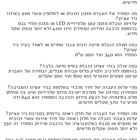
חדשים.
מה המחיר של העברת מזנון זגוגית או לחלופין עשוי מעץ באיזור
ניר עציון?
עלויות הובלת מזנון קטן טלוויזיית LED או מזנון תלוי גבס
בהוספת הרכבה ופירוק המחירון הינו 400 ולא יותר מ210 שקל
חדש.
כמה תעלה הובלת מיטה זוגית עבור שתיים או לאחד בעיר ניר
עציון?
המחיר הוא 340 ועד 200 ש"ח.
כמה עולה בניר עציון הובלת בסיס מיטה בלבד?
בהוספת להרכיב ולפרק פלוס עבודת סבלים, ובחירה של העברת
קרטון מצעים התעריף הוא 600 ועד 200 שקלים.
מהי עלות העברה של חדר מרכזי בשלמות בניר עציון והסביבה?
המחירון במיזוג של מערכת ישיבה פלוס טלויזיות שיש בה שולחן
סלון בסינתזה של לבצע פירוק והרכבה התמחור הוא 640 וזה
מגיע עד 370 שקלים חדשים.
מה המחיר של העברה של חלון ראווה בייתית בסביבת ניר עציון?
עלות בעבור הובלה של חלון ראווה של חדר אירוח עשוי זכוכית
או מעצים או מגבס באינטגרציה של הרכבה ופירוק המחיר זה 350
ולא יותר מ210 שקלים חדשים.
כמה עולה העברה של כורסה פינתית/נפתחת ו/או מושב ל-2 בניר