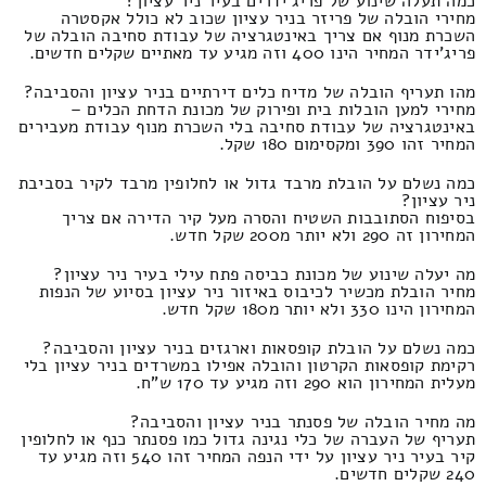
כמה תעלה שינוע של פריג'ידרים בעיר ניר עציון?
מחירי הובלה של פריזר בניר עציון שכוב לא כולל אקסטרה
השכרת מנוף אם צריך באינטגרציה של עבודת סחיבה הובלה של
פריג'ידר המחיר הינו 400 וזה מגיע עד מאתיים שקלים חדשים.
מהו תעריף הובלה של מדיח כלים דירתיים בניר עציון והסביבה?
מחירי למען הובלות בית ופירוק של מכונת הדחת הכלים –
באינטגרציה של עבודת סחיבה בלי השכרת מנוף עבודת מעבירים
המחיר זהו 390 ומקסימום 180 שקל.
כמה נשלם על הובלת מרבד גדול או לחלופין מרבד לקיר בסביבת
ניר עציון?
בסיפוח הסתובבות השטיח והסרה מעל קיר הדירה אם צריך
המחירון זה 290 ולא יותר מ200 שקל חדש.
מה יעלה שינוע של מכונת כביסה פתח עילי בעיר ניר עציון?
מחיר הובלת מכשיר לכיבוס באיזור ניר עציון בסיוע של הנפות
המחירון הינו 330 ולא יותר מ180 שקל חדש.
כמה נשלם על הובלת קופסאות וארגזים בניר עציון והסביבה?
רקימת קופסאות הקרטון והובלה אפילו במשרדים בניר עציון בלי
מעלית המחירון הוא 290 וזה מגיע עד 170 ש"ח.
מה מחיר הובלה של פסנתר בניר עציון והסביבה?
תעריף של העברה של כלי נגינה גדול כמו פסנתר כנף או לחלופין
קיר בעיר ניר עציון על ידי הנפה המחיר זהו 540 וזה מגיע עד
240 שקלים חדשים.