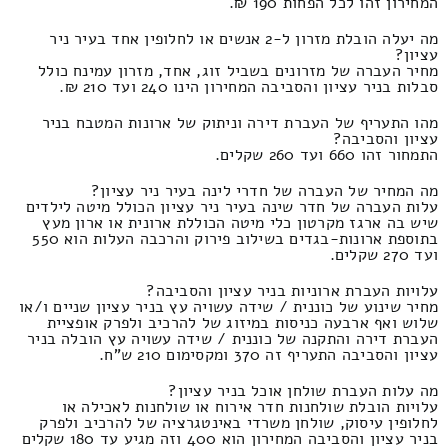
המחירון זהו לכל הפחות 190 ₪.
מה יעלה הובלת מזרון ל-2 אנשים או לחלופין אחד בעיר ניר
עציון?
מחיר העברה של מזרונים בשביל זוג, אחד, מזרון עמינח כולל
סבלות בניר עציון והסביבה המחירון הינו 240 ועד 210 ₪.
מהו התעריף של העברת דירה וניתוק של ארונות המטבח בניר
עציון והסביבה?
התמחור זהו 660 ועד 260 שקלים.
מה המחיר של העברה של חדרי לינה בעיר ניר עציון?
עלות העברה של חדר שינה בעיר ניר עציון הכולל מיטה לילדים
שיש בה ארגז מקרטון כלי מיטה הכוללת ארונית או ארון מעץ
בתוספת ארונות-בגדים בשילוב פירוק והרכבה העלות הוא 550
ועד 270 שקלים.
עלויות העברת ארוניות בניר עציון והסביבה?
מחיר שינוע של כוננית / שידה עשויה עץ בניר עציון שניים ו/או
שלוש ואף ארבעה כניסות במיזוג של להרכיב ולפרק אופציית
העברת דירה והתקנה של כוננית / שידה עשויה עץ הובלה בניר
עציון והסביבה התעריף זה 370 ומקסימום 210 ש"ח.
מה עלות העברת שולחן אוכל בניר עציון?
עלויות הובלת שולחנות חדר אירוח או שולחנות לאכילה או
לחלופין עיסוק, שולחן משרדי באינטגרציה של להרכיב ולפרק
בניר עציון והסביבה המחירון הוא 400 וזה מגיע עד 180 שקלים