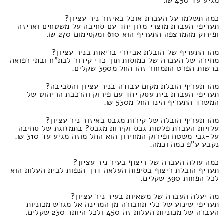
מגיע עד 450 ₪.
כמה תשלמו על העברת אוכל באיזור ניר עציון?
תעריפי העברת מוצרי מזון יחד עם סחיבה על משטחים ואריזה
ופירוק מהמרצפה התעריף הוא 610 ומקסימום 270 ₪.
מהו התעריף של הובלת אביזרי בריאות בניר עציון?
מחירה של העברה של כמוסות תוך כדי קירור לבת"ח ובתי רפואה
ברשות הפרט התמחור זהו החל מ390 שקלים.
מהו תעריף הובלת מקום עבודה בניר עציון והסביבה?
תעריפי העברת בית עסק יחד עם פירוק והרכבת הריהוט של
המשרד התעריף הינו החל מ530 ₪.
מהו תעריף הובלה של קירות מגבס באיזור ניר עציון?
עלויות העברת פלטות גבס וקירות מגבס? בתמזוגת של סחיבה
על-גבי משטח ופירוק המחירון הוא החל מוזה מגיע עד 310 ₪.
נקבע ע"פ כמה וכמה.
כמה עולה העברה של ריצוף בעיר ניר עציון?
תעריף הובלת ריצוף בסיפוח העלאה דרך הנפות לבית העלות הוא
לכל הפחות 390 שקלים.
מה יעלה העברה של משאיות בעיר ניר עציון?
תעריפי שינוע של כלי תחבורה מן המרינה אל מגרש מכוניות
העברה של מכוניות העלות זה 450 ולכל היותר 230 שקלים.