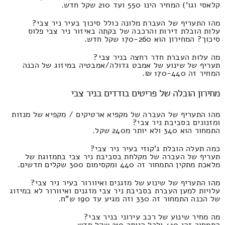
קלאסי וגו') המחיר הינו 550 ועד 210 שקל חדש.
מהו התעריף של העברת מלונה כולל סיכוך בעיר ניר צבי?
עלות הובלת דירות והרכבה של בקתה באיזור ניר צבי פלוס
סיכוך? המחירון הוא 170-260 שקל חדש.
מה עלות העברת חדר רחצה בניר צבי?
תעריף של שינוע של אמבט גדולה/אמבטיה במיזוג של הכנה
המחיר זה 170-440 ₪.
מחירון הובלה של פריטים בודדים בניר צבי
מהו התעריף של העברה של מקפיא ארטיקים / מקפיא של מנזות
ומזנונים בסביבת ניר צבי?
התמחור הוא 340 ולא יותר מ240 שקל.
כמה תעלה הובלת ג'קוזי בעיר ניר צבי?
תעריף של העברה של מקלחת בסביבת ניר צבי בתמזוגת של
מלאכת מתקין התמחור זה 440 ומקסימום 300 שקלים חדשים.
מהו התעריף של שינוע של מזגנים ואיוורור בעיר ניר צבי?
עלויות למען העברת בסביבת ניר צבי מזגנים ואיוורור לא במיזוג
של הכנה התמחור זה 330 וזה מגיע עד 190 ש"ח.
מה מחיר שינוע של רכב עירוני בניר צבי?
התמחור זהו 410 ולכל היותר 210 שקל חדש.