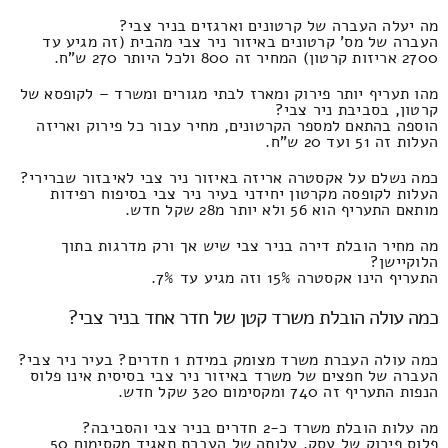
מה יעלה העברה של קרטונים וארגזים בניר צבי?
העברה של מס' קרטונים באיזור ניר צבי מהבית (זה מגיע עד
2700 אריזות קרטון) המחיר זה 800 ולכל היותר 270 ש"ח.
מהו תעריף יותר פירוק ומארז לבתי מגורים ומשרד – לקופסא של
קרטון, בסביבת ניר צבי?
הוספה בהתאם למספר הקרטונים, מחיר עבור כל פירוק ואריזה
העלות זה 51 ועד 20 ש"ח.
כמה נשלם על אקסטרה אריזה באיזור ניר צבי לאיבזור שברירי?
העלות לקופסה מקרטון יחידני בעיר ניר צבי בסיפוח רפידות
מותאם התעריף הוא 56 ולא יותר מ28 שקל חדש.
מה מחיר הובלת דירה בניר צבי שיש אך ורק מדרגות בתוך
הלוקיישן?
התעריף הינו אקסטרה 15% וזה מגיע עד 7%.
כמה עולה הובלת משרד קטן של חדר אחד בניר צבי?
כמה עולה העברת משרד מצומק במידת 1 חדרים? בעיר ניר צבי?
העברה של חפצים של משרד באיזור ניר צבי בסיסית אינו פלוס
הנפות התעריף זה 740 ומקסימום 320 שקל חדש.
מה עלות הובלת משרד כ-2 חדרים בניר צבי והסביבה?
פלוס פירוק של עסק, עלותה של העברת תאגיד מקסימום 50