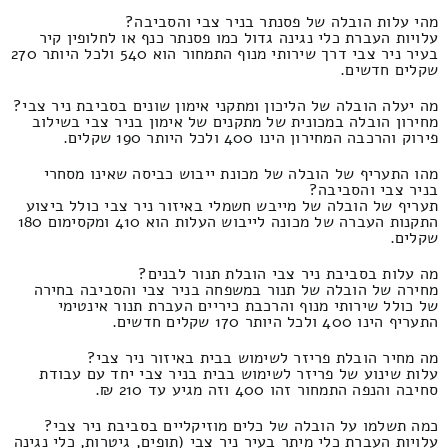
מהי עלות הובלה של פסנתר בניר צבי והסביבה?
עלויות העברת כלי נגינה גדול כמו פסנתר כנף או לחלופין קיר
בעיר ניר צבי דרך שירותי מנוף התמחור הוא 540 ולכל היותר 270
שקלים חדשים.
מה יעלה הובלה של הליכון ומתקני אימון שונים בסביבת ניר צבי?
מחירון הובלה במכונית של מתקנים של אימון בניר צבי בשילוב
פירוק והרכבה המחירון הינו 400 ולכל היותר 190 שקלים.
מהו התעריף של הובלה של מכונת ייבוש כביסה שאינו מסחרי
בניר צבי והסביבה?
תעריף של הובלה של מייבש חשמלי באיזור ניר צבי כולל ביצוע
התקנות העברה של מכונה לייבוש העלות הוא 410 ומקסימום 180
שקלים.
מה עלות בסביבת ניר צבי הובלת תנור לבנים?
מחירה של הובלה של תנור במשפחה בניר צבי והסביבה בחירה
של כולל שירותי מנוף והרכבת כיריים העברת תנור אינטימי
התעריף הינו 400 ולכל היותר 170 שקלים חדשים.
מה מחיר הובלת פריזר לשימוש בבית באיזור ניר צבי?
עלות שינוע של פריזר לשימוש בבית בניר צבי יחד עם עבודת
סחיבה והנפה התמחור זהו 400 וזה מגיע עד 210 ₪.
כמה תשלמו על הובלה של כלים מוזיקליים בסביבת ניר צבי?
עלויות העברת כלי מיתר בעיר ניר צבי (תופים, גיטרות, כלי נגינה