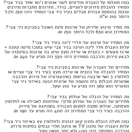
כמה תשלמו על העברת מזרונים לשני אנשים ו/או אחד בניר צבי?
המחיר להובלת מזרונים לשניים, בודד, מזרונים מחברות מזרנים
שונות בהוספת עבודת סבלים בעיר ניר צבי המחיר הינו 250 ולכל
היותר 210 ש"ח.
מה מחיר שינוע ופירוק של ארונות פינת האוכל בסביבת ניר צבי?
המחירון הוא 650 ולכל היותר 250 ₪.
מה המחיר של שינוע של חדרי לינה בעיר ניר צבי?
עלות העברת חדר לינה ושינה בניר צבי שיש בתוכו מיטה קטנה +
ארגז מצעים + כוננית או שידה מעץ שיש בה ארונות בסינתזה של
לבצע פירוק והרכבה המחירון הינו 550 וזה מגיע עד 240 ₪.
מחירים של העברה של ארונות בסביבת ניר צבי?
המחיר להובלה של כוננית או שידה מעץ בעיר ניר צבי שניים או
לחלופין 3 ואף ארבעה כניסות באינטגרציה של פירוק והרכבה
אפשרות הובלות בית והשמה של ארונית הנעה באיזור ניר צבי
התעריף הוא 360 וזה מגיע עד 210 שקל.
מה המחיר של הובלה של שולחן בניר צבי?
מחירים של העברה של שולחן סלון/ שולחנות לאכילה או לחלופין
תעסוקה, שולחן מתכת למקום העבודה בתמזוגת של פירוק
והרכבה בעיר ניר צבי המחירון זה 400 וזה מגיע עד 190 ₪.
כמה תעלה הובלת מזנון קטן זגוגית ולחלופין עץ באיזור ניר צבי?
עלות העברה של מזנון TV או מזנון תלוי גבסים בסיפוח פירוק
והרכבה התמחור הינו 400 ולא יותר מ190 שקל.