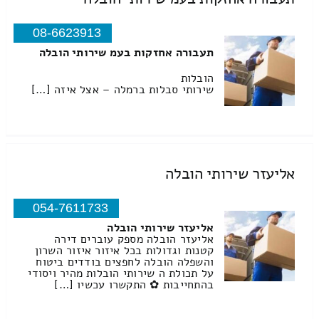
08-6623913
תעבורה אחזקות בעמ שירותי הובלה
הובלות
שירותי סבלות ברמלה – אצל איזה […]
אליעזר שירותי הובלה
054-7611733
אליעזר שירותי הובלה
אליעזר הובלה מספק עוברים דירה
קטנות וגדולות בכל איזור איזור השרון
והשפלה הובלה לחפצים בודדים ביטוח
על תכולת ה שירותי הובלות מהיר ויסודי
בהתחייבות ✿ התקשרו עכשיו […]