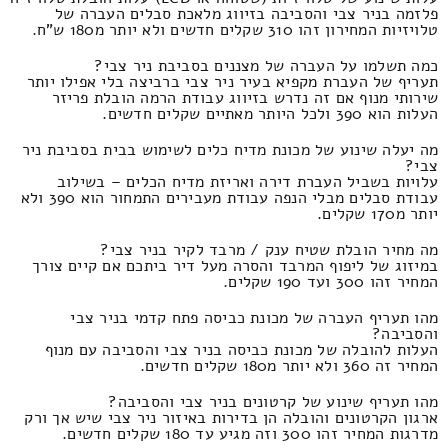
פלזמה בניר צבי והסביבה בזיווג מלאכת סבלים העברה של
טלויזיות המחירון זהו 310 שקלים חדשים ולא יותר מ180 ש"ח.
כמה תשלמו על העברה של מצננים בסביבת ניר צבי?
תעריף של העברת מקפיא בעיר ניר צבי ברביצה בלי אפילו יותר
שירותי מנוף אם זה נדרש בזיווג עבודת הרמה הובלת פריזר
העלות הוא 390 ולכל היותר מאתיים שקלים חדשים.
מה יעלה שינוע של מכונת מדיח כלים לשימוש בבית בסביבת ניר
צבי?
עלויות בשביל העברת דירה ואריזת מדיח הכלים – בשילוב
עבודת סבלים מבלי הנפה עבודת מעבירים התמחור הוא 390 ולא
יותר מ170 שקלים.
מה מחיר הובלת שטיח ענק / מרבד לקיר בניר צבי?
במיזוג של ליפוף המרבד והסרה מעל דיר ביתכם אם קיים צורך
המחיר זהו 300 ועד 190 שקלים.
מהו תעריף העברה של מכונת כביסה פתח קדמי בניר צבי
והסביבה?
העלות להובלה של מכונת כביסה בניר צבי והסביבה עם מנוף
המחיר זה 360 ולא יותר מ180 שקלים חדשים.
מהו תעריף שינוע של קרטונים בניר צבי והסביבה?
ארגון הקרטונים והובלה הן בדירות באיזור ניר צבי שיש אך ורק
מדרגות המחיר זהו 300 וזה מגיע עד 180 שקלים חדשים.