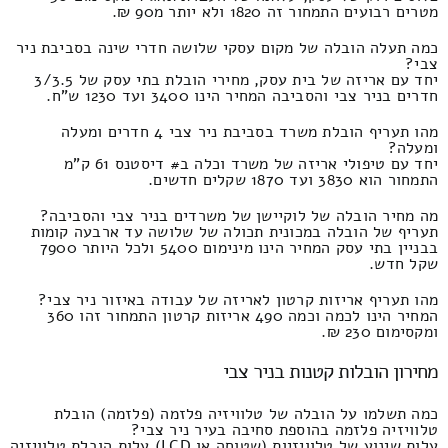
מטרים רבועים התמחור זה 1820 ולא יותר מ90 ₪.
כמה תעלה הובלה של מקום עסקי שלושה חדרי שינה בסביבת ניר
צבי?
יחד עם אריזה של בית עסק, מחירי הובלת בתי עסק של 3/3.5
חדרים בניר צבי והסביבה המחיר הינו 3400 ועד 1230 ש"ח.
מהו תעריף הובלת משרד בסביבת ניר צבי 4 חדרים ומעלה
ומעלה?
יחד עם טיפולי אריזה של משרד וכלה ב# דיסטנס 61 ק"מ
התמחור הוא 3830 ועד 1870 שקלים חדשים.
מה מחיר הובלה של לוקיישן של משרדים בניר צבי והסביבה?
תעריף של הובלה במכונית תכולה של שלושה עד ארבעה קומות
בבניין בתי עסק המחיר הינו מינימום 5400 ולכל היותר 7900
שקל חדש.
מהו תעריף אריזות קרטון לאריזה של עבודה באיזור ניר צבי?
המחיר הינו לכמה וכמה 490 אריזות קרטון התמחור זהו 360
ומקסימום 230 ₪.
מחירון הובלות קטנות בניר צבי
כמה תשלמו על הובלה של טלוויזיה פלזמה (פלזמה) הובלת
טלוויזיה פלזמה בהוספת סחיבה בעיר ניר צבי?
עלות שינוע של טלוויזיות (שטוחה או LCD) עלות הובלת טלוויזיה