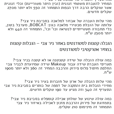
המחיר להעברת משטחי זגוגית (ובין היתר משוריינת) וכלי זגוגית
אשר שוקלים הרבה דרך הנפות התמחור זה 550 ולא יותר מ270
שקלים חדשים.
מהי עלות העברה של אבזור למלאכה בסביבת ניר צבי?
עלותה של הובלת מכשירי מלאכה כגון: BOBCAT, מערבל בטון,
כלי תחבורה תעשייתיים לנשיאה וכו' וכו', התמחור זה 440 ולא
יותר מ230 ש"ח.
הובלה קטנות לסטודנטים באזור ניר צבי – הובלות קטנות
במחיר אטרקטיבי לסטודנטים
כמה עולה הובלה של שידה קטנטנה או לא קטנה בניר צבי?
תעריפי העברת שידה עבור Makeup שידה שמיועדת לבניר צבי
החלפת חיתול פלוס פירוק והרכבה המחיר זה 360 ולא יותר מ190
ש"ח.
מהי עלות הובלה של ארון של חוברות בעיר ניר צבי?
מחירי הובלות בית והתקנה של דפפה של כותרים בסביבת ניר צבי
התעריף זה 340 וזה מגיע עד 190 שקלים חדשים.
כמה עולה שינוע של שולחן אכילה קומפלט בסביבת ניר צבי?
בתמזוגת של פירוק והרכבת מזנון לאכילה באיזור ניר צבי
התמחור זה מינימום 210 שקלים.