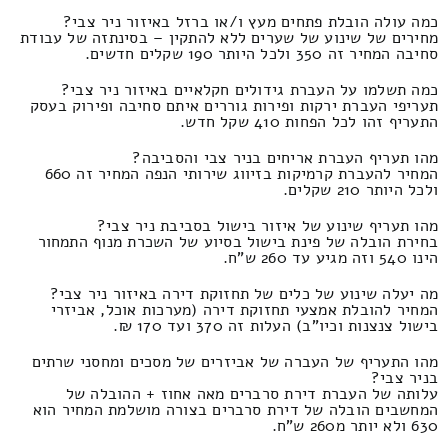
כמה עולה הובלת פתחים מעץ ו/או ברזל באיזור ניר צבי?
מחירים של שינוע של שערים ללא להתקין – בסינתזה של עבודת
סחיבה המחיר זה 350 ולכל היותר 190 שקלים חדשים.
כמה תשלמו על העברת גידולים חקלאיים באיזור ניר צבי?
תעריפי העברת ירקות ופירות גוררים איתם סחיבה ופירוק בעסק
התעריף זהו לכל הפחות 410 שקל חדש.
מהו תעריף העברת אריחים בניר צבי והסביבה?
המחיר להעברת קרמיקות בזיווג שירותי הנפה המחיר זה 660
ולכל היותר 210 שקלים.
מהו תעריף שינוע של איזור בישול בסביבת ניר צבי?
בחירת הובלה של פינת בישול בסיוע של השכרת מנוף התמחור
הינו 540 וזה מגיע עד 260 ש"ח.
מה יעלה שינוע של כלים של תחזוקת דירה באיזור ניר צבי?
המחיר להובלת אמצעי תחזוקת דירה (מערכות אוכל, אביזרי
בישול צנצנות וכיו"ב) העלות זה 370 ועד 170 ₪.
מהו התעריף של העברה של אביזרים של מסכים ומחסני שרתים
בניר צבי?
עלותה של העברת דירת סרברים מאה אחוז + ההובלה של
המחשבים הובלה של דירת סרברים בצורה מושלמת המחיר הוא
630 ולא יותר מ260 ש"ח.