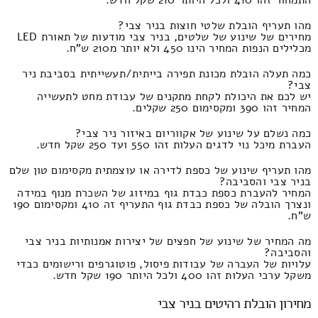
מהו תעריף הובלת שלטי חוצות בניר צבי?
מחירים של שינוע של שלטים, בניר צבי מודעות של תאורת LED
מכלילים הנפות המחיר הינו 450 ולא יותר מ210 ש"ח.
כמה תעלה הובלת מכונת תפירה בייתית/תעשייתית בסביבת ניר
צבי?
יש לכם את היכולת לקחת מתקנים של עבודת מחט לתעשייה
המחיר זהו 390 ומקסימום 250 שקלים.
כמה נשלם על שינוע של אקווריום באיזור ניר צבי?
העברת מיכל נוי לדגים העלות זהו 550 ועד 250 שקל חדש.
מהו תעריף שינוע של כספת לדירה או עוצמתית מקסימום טון שלם
בניר צבי והסביבה?
המחיר להעברת כספת כבדת גוף במיזוג של השכרת מנוף במידה
ונצרך הובלה של כספת כבדת גוף התעריף זה 410 ומקסימום 190
ש"ח.
מה המחיר של שינוע של חפצים של יצירות אמנותיות בניר צבי
והסביבה?
עלויות של העברה של עבודות פיסול, פוטוגרפים ורישומים כבדי
משקל ערכי העלות זהו 400 ולכל היותר 190 שקל חדש.
מחירון הובלת רהיטים בניר צבי