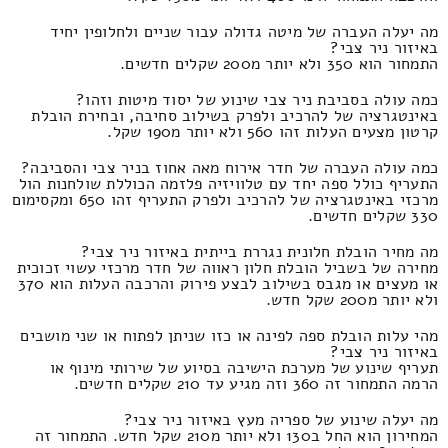
מה יעלה העברה של מיטה גדולה עבור שניים ולחלופין יחיד
באיזור ניר צבי?
התמחור הוא 350 ולא יותר מ200 שקלים חדשים.
כמה עולה בסביבת ניר צבי שינוע של יסוד מיטות וזהו?
באינטגרציה של להרכיב ולפרק בשילוב סחיבה, ובחירת הובלת
קרטון מצעים העלות זהו 560 ולא יותר מ190 שקל.
כמה עולה העברה של חדר אירוח מאה אחוז בניר צבי והסביבה?
התעריף כולל ספה יחד עם טלוויזיה פלזמה הכוללת שולחנות הול
מרכזי באינטגרציה של להרכיב ולפרק התעריף זהו 650 ומקסימום
330 שקלים חדשים.
מה מחיר הובלת חלונית נגררת בייתית באיזור ניר צבי?
מחירה של בשביל הובלת חלון ראווה של חדר מרכזי עשוי זכוכית
או מעצים או מגבס בשילוב לבצע פירוק והרכבה העלות הוא 370
ולא יותר מ200 שקל חדש.
מהי עלות הובלת ספה לפינה או כזו שניתן לפתוח או שני מושבים
באיזור ניר צבי?
תעריף שינוע של מערכת הישיבה בסיוע של שירותי מינוף או
הרמה התמחור זה 360 וזה מגיע עד 210 שקלים חדשים.
מה יעלה שינוע של ספריה מעץ באיזור ניר צבי?
המחירון הוא החל ב130 ולא יותר מ210 שקל חדש. התמחור זה