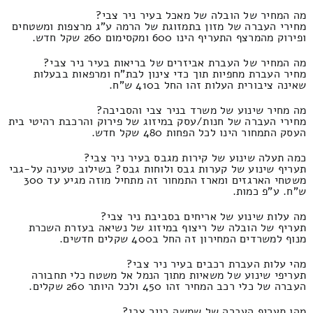
מה המחיר של הובלה של מאכל בעיר ניר צבי?
מחירי העברה של מזון בתמזוגת של הרמה ע"ג מרצפות ומשטחים
ופירוק מהמרצף התעריף הינו 600 ומקסימום 260 שקל חדש.
מה המחיר של העברת אביזרים של בריאות בעיר ניר צבי?
מחיר העברת מחפיות תוך כדי צינון לבת"ח ומרפאות בבעלות
שאינה ציבורית העלות זהו החל ב410 ש"ח.
מה מחיר שינוע של משרד בניר צבי והסביבה?
מחירי העברה של חנות/עסק במיזוג של פירוק והרכבת רהיטי בית
העסק התמחור הינו לכל הפחות 480 שקל חדש.
כמה תעלה שינוע של קירות מגבס בעיר ניר צבי?
תעריף שינוע של קערות גבס ולוחות גבס? בשילוב טעינה על-גבי
משטחי הארגזים ומארז התמחור זה מתחיל מוזה מגיע עד 300
ש"ח. ע"פ כמות.
מה עלות שינוע של אריחים בסביבת ניר צבי?
תעריף של הובלה של ריצוף במיזוג של נשיאה בעזרת השכרת
מנוף למשרדים המחירון זה החל ב400 שקלים חדשים.
מהי עלות העברת רכבים בעיר ניר צבי?
תעריפי שינוע של משאיות מתוך הנמל אל משטח כלי תחבורה
העברה של כלי רכב המחיר זהו 450 ולכל היותר 260 שקלים.
מהו תעריף העברה של שמשה בניר צבי?