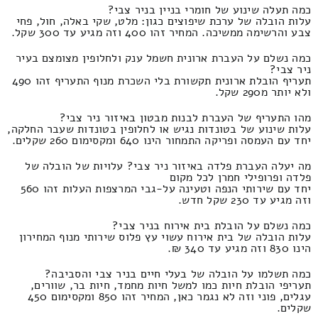
כמה תעלה שינוע של חומרי בניין בניר צבי?
עלות הובלה של ערכת שיפוצים כגון: מלט, שקי באלה, חול, פחי
צבע והרשימה ממשיכה. המחיר זהו 400 וזה מגיע עד 300 שקל.
כמה נשלם על העברת ארונית חשמל ענק ולחלופין מצומצם בעיר
ניר צבי?
תעריף הובלת ארונית תקשורת בלי השכרת מנוף התעריף זהו 490
ולא יותר מ290 שקל.
מהו התעריף של העברת לבנות מבטון באיזור ניר צבי?
עלות שינוע של בטונדות נגיש או לחלופין בטונדות שעבר החלקה,
יחד עם העמסה ופריקה התמחור הינו 640 ומקסימום 260 שקלים.
מה יעלה העברת פלדה באיזור ניר צבי? עלויות של הובלה של
פלדה ופרופילי חמרן לכל מקום
יחד עם שירותי הנפה וטעינה על-גבי המרצפות העלות זהו 560
וזה מגיע עד 230 שקל חדש.
כמה נשלם על הובלת בית אירוח בניר צבי?
עלות הובלה של בית אירוח עשוי עץ פלוס שירותי מנוף המחירון
הינו 830 וזה מגיע עד 340 ₪.
כמה תשלמו על הובלה של בעלי חיים בניר צבי והסביבה?
תעריפי הובלת חיות כמו למשל חיות מחמד, חיות בר, שוורים,
עגלים, פוני וזה לא נגמר כאן, המחיר זהו 850 ומקסימום 450
שקלים.