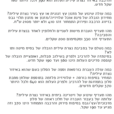
והרכבה באיזור נצרת עילית העלות הוא 390 ולכל היותר 180
שקל חדש.
כמה עולה שינוע של מזנון עץ זגוגית או עץ בעיר נצרת עילית?
מחירון הובלה של פינת אוכל טלויזיה/מזנון או מזנון תלוי גבס
בזיווג הרכבה ופירוק התמחור זהו 410 ולא יותר מ210 ש"ח.
מהו תעריף העברת מיטות לשניים ולחלופין לאחד בנצרת עילית
והסביבה?
התעריף זהו 330 ומקסימום 200 שקלים.
כמה נשלם על בסביבת נצרת עילית הובלה של בסיס מיטה ותו
לא?
בסינתזה של להרכיב ולפרק בשילוב סבלות, ואופציית הובלה של
קופסה סדינים העלות הינו 560 ועד 190 שקל חדש.
כמה עולה העברת כורסאות וספה של הסלון כשם שהוא באיזור
נצרת עילית?
המחיר בסיפוח כורסה + טלוויזיה פלזמה בתוספת שולחן מתכת
סלון בתמזוגת של להרכיב ולפרק העלות הוא 640 ולכל היותר
370 שקלים חדשים.
מהו תעריף שינוע של ויטרינה ביתית באיזור נצרת עילית?
עלותה של בעבור העברה של חלון ראווה של סלון
מזכוכית/עץ/גבס בסיפוח פירוק והרכבה התמחור הינו 370 וזה
מגיע עד 190 שקל.