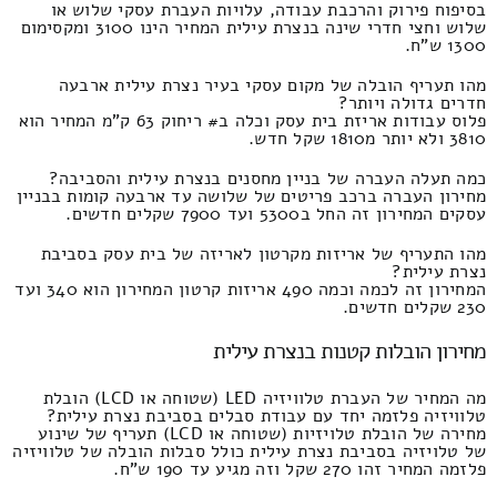
בסיפוח פירוק והרכבת עבודה, עלויות העברת עסקי שלוש או
שלוש וחצי חדרי שינה בנצרת עילית המחיר הינו 3100 ומקסימום
1300 ש"ח.
מהו תעריף הובלה של מקום עסקי בעיר נצרת עילית ארבעה
חדרים גדולה ויותר?
פלוס עבודות אריזת בית עסק וכלה ב# ריחוק 63 ק"מ המחיר הוא
3810 ולא יותר מ1810 שקל חדש.
כמה תעלה העברה של בניין מחסנים בנצרת עילית והסביבה?
מחירון העברה ברכב פריטים של שלושה עד ארבעה קומות בבניין
עסקים המחירון זה החל ב5300 ועד 7900 שקלים חדשים.
מהו התעריף של אריזות מקרטון לאריזה של בית עסק בסביבת
נצרת עילית?
המחירון זה לכמה וכמה 490 אריזות קרטון המחירון הוא 340 ועד
230 שקלים חדשים.
מחירון הובלות קטנות בנצרת עילית
מה המחיר של העברת טלוויזיה LED (שטוחה או LCD) הובלת
טלוויזיה פלזמה יחד עם עבודת סבלים בסביבת נצרת עילית?
מחירה של הובלת טלויזיות (שטוחה או LCD) תעריף של שינוע
של טלויזיה בסביבת נצרת עילית כולל סבלות הובלה של טלוויזיה
פלזמה המחיר זהו 270 שקל וזה מגיע עד 190 ש"ח.