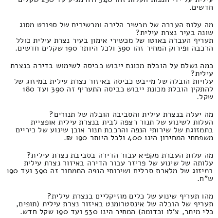
חדשים.
מה עלות העברה של מכשיר הליכה ומכשירים של ספורט מסוג
שונה בעיר נצרת עילית?
תעריף העברה באוטו של מכשירי אימון בעיר נצרת עילית כולל
הרכבה ופירוק המחיר זהו 390 ולכל היותר 190 שקלים חדשים.
כמה נשלם על הובלת מכונת ייבוש כביסה לשימוש בדירה בנצרת
עילית?
עלויות הובלה של מייבש כביסה באיזור נצרת עילית במיזוג של
להתקין הובלת מכונת ייבוש כביסה התעריף זה 390 ועד 180
שקל.
מה יעלה בנצרת עילית והסביבה הובלה של תנורים?
העלות לשינוע של תנור רצפה לבית בנצרת עילית אופציית
בתמזוגת של שירותי הנפה והרכבת תנור אובן שינוע של כיריים
משפחתי המחירון הינו 400 ולכל היותר 190 ₪.
מה עלות העברת מקפיא עבור הדירה בסביבת נצרת עילית?
עלותה של שינוע של פריזר עבור הדירה באיזור נצרת עילית
במיזוג של מלאכת סבלים ושירותי הנפה התמחור זה 390 ועד 190
ש"ח.
מהו תעריף שינוע של כלים מוזיקליים בנצרת עילית?
תעריף של הובלה של אינסטרומנט באיזור נצרת עילית (תופים,
כלי מיתר, צ'לו וכדומה) המחיר הינו 530 ועד 190 שקל חדש.