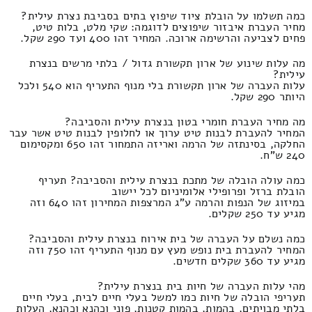
כמה תשלמו על הובלת ציוד שיפוץ בתים בסביבת נצרת עילית?
מחיר העברת איבזור שיפוצים לדוגמה: שקי מלט, בלות טיט,
פחים לצביעה והרשימה ארוכה. המחיר זהו 400 ועד 290 שקל.
מה עלות שינוע של ארון תקשורת גדול / בלתי מרשים בנצרת
עילית?
עלות העברה של ארון תקשורת בלי מנוף התעריף הוא 540 ולכל
היותר 290 שקל.
מה מחיר העברת חומרי בטון בנצרת עילית והסביבה?
המחיר להעברת לבנות טיט ערוך או לחלופין לבנות טיט אשר עבר
החלקה, בסינתזה של הרמה ואריזה התמחור זהו 650 ומקסימום
240 ש"ח.
כמה עולה הובלה של מתכת בנצרת עילית והסביבה? תעריף
הובלת ברזל ופרופילי אלומיניום לכל יישוב
במיזוג של הנפות והרמה ע"ג המרצפות המחירון זהו 640 וזה
מגיע עד 250 שקלים.
כמה נשלם על העברה של בית אירוח בנצרת עילית והסביבה?
המחיר להעברת בית נופש מעץ עם מנוף התעריף זהו 750 וזה
מגיע עד 360 שקלים חדשים.
מהי עלות העברה של חיות בית בנצרת עילית?
תעריפי הובלה של חיות כמו למשל בעלי חיים לבית, בעלי חיים
בלתי מבויתים, בהמות, בהמות קטנות, פוני וכהנא וכהנא, העלות