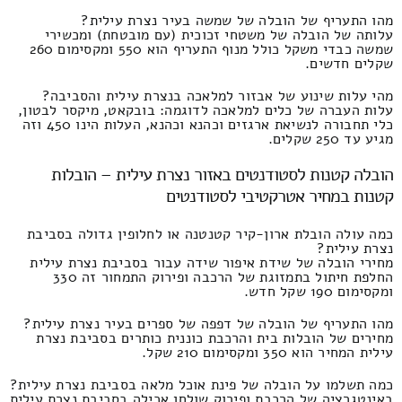
מהו התעריף של הובלה של שמשה בעיר נצרת עילית?
עלותה של הובלה של משטחי זכוכית (עם מובטחת) ומכשירי
שמשה כבדי משקל כולל מנוף התעריף הוא 550 ומקסימום 260
שקלים חדשים.
מהי עלות שינוע של אבזור למלאכה בנצרת עילית והסביבה?
עלות העברה של כלים למלאכה לדוגמה: בובקאט, מיקסר לבטון,
כלי תחבורה לנשיאת ארגזים וכהנא וכהנא, העלות הינו 450 וזה
מגיע עד 250 שקלים.
הובלה קטנות לסטודנטים באזור נצרת עילית – הובלות
קטנות במחיר אטרקטיבי לסטודנטים
כמה עולה הובלת ארון-קיר קטנטנה או לחלופין גדולה בסביבת
נצרת עילית?
מחירי הובלה של שידת איפור שידה עבור בסביבת נצרת עילית
החלפת חיתול בתמזוגת של הרכבה ופירוק התמחור זה 330
ומקסימום 190 שקל חדש.
מהו התעריף של הובלה של דפפה של ספרים בעיר נצרת עילית?
מחירים של הובלות בית והרכבת כוננית כותרים בסביבת נצרת
עילית המחיר הוא 350 ומקסימום 210 שקל.
כמה תשלמו על הובלה של פינת אוכל מלאה בסביבת נצרת עילית?
באינטגרציה של הרכבת ופירוק שולחן אכילה בסביבת נצרת עילית