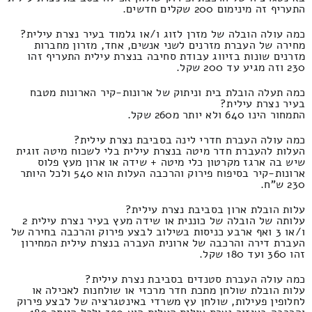
התעריף זה מינימום 200 שקלים חדשים.
כמה עולה הובלה של מזרן לזוג ו/או גלמוד בעיר נצרת עילית?
מחירה של העברת מזרנים לשני אנשים, אחד, מזרון מחברות
מזרנים שונות בזיווג עבודת סחיבה בנצרת עילית התעריף זהו
230 וזה מגיע עד 200 שקל.
כמה תעלה הובלת בית וניתוק של ארונות-קיר הארונות מטבח
בעיר נצרת עילית?
התמחור הינו 640 ולא יותר מ260 שקל.
כמה עולה העברת חדרי לינה בסביבת נצרת עילית?
העלות להעברת חדר מיטה בנצרת עילית בלי לשכוח מיטה זוגית
שיש בה ארגז מקרטון כלי מיטה + שידה או ארון מעץ פלוס
ארונות-קיר בסיפוח פירוק והרכבה העלות הוא 540 ולכל היותר
230 ש"ח.
עלות הובלת ארון בסביבת נצרת עילית?
עלותה של הובלה של כוננית או שידה מעץ בעיר נצרת עילית 2
ו/או 3 ואף ארבע כניסות בשילוב לבצע פירוק והרכבה בחירה של
העברת דירה והרכבה של ארונית העברה בנצרת עילית המחירון
זהו 360 ועד 180 שקל.
כמה עולה העברת סטנדים בסביבת נצרת עילית?
עלות הובלת שולחן מתכת חדר מרכזי או שולחנות לאכילה או
לחלופין פעילות, שולחן עץ משרדי באינטגרציה של לבצע פירוק