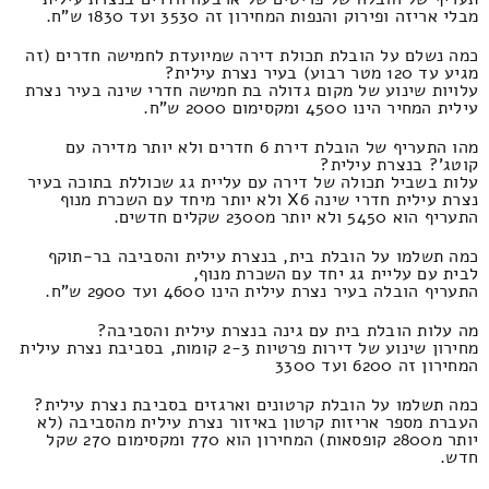
מבלי אריזה ופירוק והנפות המחירון זה 3530 ועד 1830 ש"ח.
כמה נשלם על הובלת תכולת דירה שמיועדת לחמישה חדרים (זה
מגיע עד 120 מטר רבוע) בעיר נצרת עילית?
עלויות שינוע של מקום גדולה בת חמישה חדרי שינה בעיר נצרת
עילית המחיר הינו 4500 ומקסימום 2000 ש"ח.
מהו התעריף של הובלת דירת 6 חדרים ולא יותר מדירה עם
קוטג'? בנצרת עילית?
עלות בשביל תכולה של דירה עם עליית גג שכוללת בתוכה בעיר
נצרת עילית חדרי שינה X6 ולא יותר מיחד עם השכרת מנוף
התעריף הוא 5450 ולא יותר מ2300 שקלים חדשים.
כמה תשלמו על הובלת בית, בנצרת עילית והסביבה בר-תוקף
לבית עם עליית גג יחד עם השכרת מנוף,
התעריף הובלה בעיר נצרת עילית הינו 4600 ועד 2900 ש"ח.
מה עלות הובלת בית עם גינה בנצרת עילית והסביבה?
מחירון שינוע של דירות פרטיות 2-3 קומות, בסביבת נצרת עילית
המחירון זה 6200 ועד 3300
כמה תשלמו על הובלת קרטונים וארגזים בסביבת נצרת עילית?
העברת מספר אריזות קרטון באיזור נצרת עילית מהסביבה (לא
יותר מ2800 קופסאות) המחירון הוא 770 ומקסימום 270 שקל
חדש.