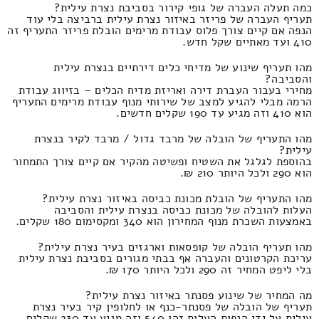
כמה תעלה העברה של גופי קירור בסביבת נצרת עילית?
תעריף העברה של פריזר באיזור נצרת עילית ברביצה בלי עוד
הנפה אם קיים צורך פלוס עבודת מרימים הובלת פריזר התעריף זה
410 ועד מאתיים שקל חדש.
מהו תעריף שינוע של מדיחי כלים דירתיים בנצרת עילית
והסביבה?
מחירי בעבור העברת דירה ואריזת מדיח הכלים – בזיווג עבודת
הרמה מבלי להגיע למצב של שירותי מנוף עבודת מרימים התעריף
הוא 410 וזה מגיע עד 190 שקלים חדשים.
מהו התעריף של הובלה של מרבד גדול / מרבד לקיר בנצרת
עילית?
בהוספת לגלגל את השטיח ופשיטה מהקיר אם קיים צורך התמחור
הוא 290 ולכל היותר 210 ₪.
מהו התעריף של הובלת מכונת כביסה באיזור נצרת עילית?
העלות להובלה של מכונת כביסה בנצרת עילית והסביבה
באמצעות השכרת מנוף המחירון הוא 340 ומקסימום 180 שקלים.
מהו תעריף הובלה של קופסאות וארגזים בעיר נצרת עילית?
עריכת הקרטונים והעברה אף בבתי מגורים בסביבת נצרת עילית
בלי ליפט המחיר זה 290 ולכל היותר 170 ₪.
מה המחיר של שינוע פסנתר באיזור נצרת עילית?
תעריף של הובלה של פסנתר-כנף או לחלופין קיר בעיר נצרת
עילית על ידי הנפות העלות זהו 540 וזה מגיע עד 230 שקלים