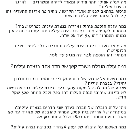
מה יעלה אפילו יותר פירוק ומארז לדירה ומשרדים – לארגז
בנצרת עילית?
תיסוף בהתאם לכמות ארגזי הקרטון, מחיר פר אריזה התעריף זהו
47 ולכל היותר 22 שקלים חדשים.
כמה עולה הוספת פירוק ואריזה בנצרת עילית לפריט שביר?
התמחור לקופסה אחד באיזור נצרת עילית יחד עם רפידות שאין
כמוהו התמחור זהו 54 ועד 26 ש"ח.
מה מחיר מעבר בית בנצרת עילית והסביבה בלי ליפט בפנים
הלוקיישן?
המחיר זהו הוספת 14% וזה מגיע עד 10%.
כמה עולה הובלת משרד קטן של חדר אחד בנצרת עילית?
כמה נשלם על שינוע של בית עסק בינוני ומטה במידת חדרון
יחידי? בנצרת עילית?
שינוע של תכולה של מקום עסקי בעיר נצרת עילית בסיסית פשוט
לא בזיווג שירותי הנפה העלות זהו 720 ולכל היותר 320 שקל
חדש.
מהי עלות הובלה של חברה בערך שני חדרים בנצרת עילית?
בסינתזה של אריזת בית עסק, המחיר להובלה של תאגיד עד 50
מטר רבוע התמחור זהו 1820 ולכל היותר 90 ₪.
כמה תשלמו על הובלה של עסק 3Xחדר בסביבת נצרת עילית?