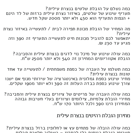
כמה נשלם על הובלת שלטים בנצרת עילית?
תעריף שינוע של שלטים, באיזור נצרת עילית כרזות של לד הינם
+ הנפות התעריף הוא 450 ולא יותר מ200 שקל חדש.
מה המחיר של הובלת מכונת תפירה לבית / לתעשייה באיזור נצרת
עילית?
יתאפשר לכם להוביל מכונות חיט לתעשייה התעריף זה 390 וזה
מגיע עד 230 ₪.
כמה עולה שינוע של מיכל נוי לדגים בנצרת עילית והסביבה?
הובלת אקווריומים המחירון זה 540 ולא יותר מ250 ש"ח.
כמה תשלמו על העברה של כספת משפחתית / לתעשייה עד אחד
טונות בנצרת עילית?
מחיר שינוע כספת גמלונית באינטגרציה של שירותי מנוף אם ישנו
צורך שינוע כספת כבדה העלות זה 390 ולא יותר מ190 שקלים.
כמה עולה העברה של פריטים של ציורים בנצרת עילית והסביבה?
מחירי הובלת צלמיות, צילומים וציורים בעלי חשיבות גבוהה
המחירון הינו 390 ולכל היותר 170 ש"ח.
מחירון הובלת רהיטים בנצרת עילית
כמה עולה הובלה של פתחים עץ או לחלופין ברזל בנצרת עילית?
תעריפי הובלת כניסות בלי להתקין – בשילוב מלאכת סבלים