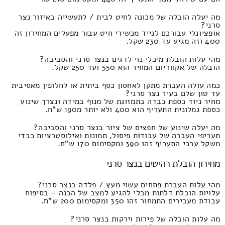
מה יעלה הובלה של מכונה לחיט לבית / לתעשייה באיזור נצר
סרני?
אופציונלי עבורכם לנייד מכשירי חיט עבור מפעלים המחירון זה
400 וזה מגיע עד 230 שקל.
מהי עלות הובלת מיכלי נוי לדגים בנצר סרני והסביבה?
הובלה של אקווריום המחיר הוא 550 ועד 250 שקל.
כמה עולה העברת מתקן לאחסון כסף ביתית או לחלופין מאסיבית
עד טון שלם בעיר נצר סרני?
מחיר ניוד כספת כבדה בתמזוגת של מנוף במידה ונצרך שינוע
כספת גמלונית התעריף הוא 400 ולא יותר מ190 ש"ח.
מה יעלה שינוע של חפצים של ציור בנצר סרני והסביבה?
תעריפי העברה של עבודות פיסול, תמונות ואילוסטרציות כבדי
משקל ערכי התעריף זהו 390 ומקסימום 170 ש"ח.
מחירון הובלת רהיטים בנצר סרני
מהי עלות העברת פתחים עשוי מעץ / פלדה בנצר סרני?
עלויות הובלת דלתות מבלי להגיע למצב של הכנה – בסיפוח
עבודת מעבירים התמחור זהו 350 ומקסימום 200 ש"ח.
מה עלות הובלה של פירות וירקות בנצר סרני?