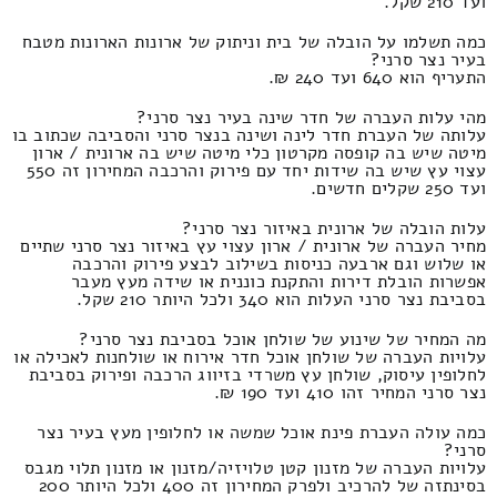
ועד 210 שקל.
כמה תשלמו על הובלה של בית וניתוק של ארונות הארונות מטבח
בעיר נצר סרני?
התעריף הוא 640 ועד 240 ₪.
מהי עלות העברה של חדר שינה בעיר נצר סרני?
עלותה של העברת חדר לינה ושינה בנצר סרני והסביבה שכתוב בו
מיטה שיש בה קופסה מקרטון כלי מיטה שיש בה ארונית / ארון
עצוי עץ שיש בה שידות יחד עם פירוק והרכבה המחירון זה 550
ועד 250 שקלים חדשים.
עלות הובלה של ארונית באיזור נצר סרני?
מחיר העברה של ארונית / ארון עצוי עץ באיזור נצר סרני שתיים
או שלוש וגם ארבעה כניסות בשילוב לבצע פירוק והרכבה
אפשרות הובלת דירות והתקנת כוננית או שידה מעץ מעבר
בסביבת נצר סרני העלות הוא 340 ולכל היותר 210 שקל.
מה המחיר של שינוע של שולחן אוכל בסביבת נצר סרני?
עלויות העברה של שולחן אוכל חדר אירוח או שולחנות לאכילה או
לחלופין עיסוק, שולחן עץ משרדי בזיווג הרכבה ופירוק בסביבת
נצר סרני המחיר זהו 410 ועד 190 ₪.
כמה עולה העברת פינת אוכל שמשה או לחלופין מעץ בעיר נצר
סרני?
עלויות העברה של מזנון קטן טלויזיה/מזנון או מזנון תלוי מגבס
בסינתזה של להרכיב ולפרק המחירון זה 400 ולכל היותר 200