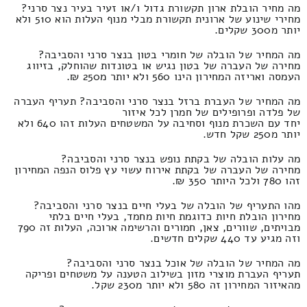
מה מחיר הובלת ארון תקשורת גדול ו/או זעיר בעיר נצר סרני?
מחירי שינוע של ארונית תקשורת מבלי מנוף העלות הוא 510 ולא
יותר מ300 שקלים.
מה המחיר של הובלה של חומרי בטון בנצר סרני והסביבה?
מחירה של העברה של בטון נגיש או בטונדות שהוחלק, בזיווג
העמסה ואריזה המחירון הינו 560 ולא יותר מ250 ₪.
מה המחיר של העברת ברזל בנצר סרני והסביבה? תעריף העברה
של פלדה ופרופילים של חמרן לכל איזור
יחד עם השכרת מנוף וסחיבה על המשטחים העלות זהו 640 ולא
יותר מ250 שקל חדש.
מה עלות הובלה של בקתת נופש בנצר סרני והסביבה?
מחירה של העברה של בקתת אירוח עשוי עץ פלוס הנפה המחירון
זהו 780 ולכל היותר 350 ₪.
מהו התעריף של הובלה של בעלי חיים בנצר סרני והסביבה?
מחירון הובלת חיות כדוגמת חיות מחמד, בעלי חיים בלתי
מבויתים, שוורים, צאן, חמורים והרשימה ארוכה, העלות זה 790
וזה מגיע עד 440 שקלים חדשים.
מה המחיר של הובלה של אוכל בנצר סרני והסביבה?
תעריף העברת מוצרי מזון בשילוב הטענה על משטחים ופריקה
מהאיזור המחירון זה 580 ולא יותר מ230 שקל.