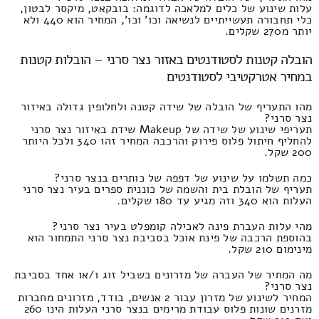
עלות שינוע של כלים למלאכה לדוגמה: בובקאט, מיקסר לבטון,
כלי תחבורה תעשייתיים לנשיאה וכו' וכו', המחיר הוא 440 ולא
יותר מ270 שקלים.
הובלה קטנות לסטודנטים באזור נצר סרני – הובלות קטנות
במחיר אטרקטיבי לסטודנטים
מהו התעריף של הובלה של שידה קטנה ולחלופין גדולה באיזור
נצר סרני?
תעריפי שינוע של שידה של Makeup שידת באיזור נצר סרני
להחליף חיתול פלוס פירוק והרכבה המחיר זהו 340 ולכל היותר
200 שקל.
כמה תשלמו על שינוע של דפפה של כותרים בנצר סרני?
תעריף של הובלת בית והשמה של כוננית ספרים בעיר נצר סרני
העלות הוא 340 וזה מגיע עד 180 שקלים.
מהי עלות העברת פינה לאכילה קומפלט בעיר נצר סרני?
בהוספת הרכבה של פינת אוכל בסביבת נצר סרני התמחור הוא
מינימום 210 שקל.
מה המחיר של העברה של מזרונים בשביל זוג ו/או אחד בסביבת
נצר סרני?
המחיר לשינוע של מזרון עבור 2 אנשים, בודד, מזרונים מחברות
מזרנים שונות פלוס עבודת מרימים בנצר סרני העלות הינו 260