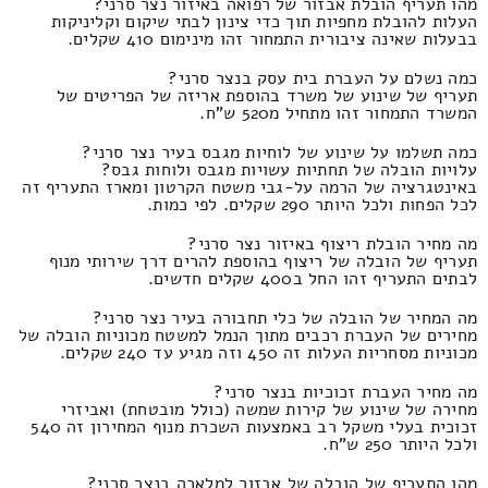
מהו תעריף הובלת אבזור של רפואה באיזור נצר סרני?
העלות להובלת מחפיות תוך כדי צינון לבתי שיקום וקליניקות
בבעלות שאינה ציבורית התמחור זהו מינימום 410 שקלים.
כמה נשלם על העברת בית עסק בנצר סרני?
תעריף של שינוע של משרד בהוספת אריזה של הפריטים של
המשרד התמחור זהו מתחיל מ520 ש"ח.
כמה תשלמו על שינוע של לוחיות מגבס בעיר נצר סרני?
עלויות הובלה של תחתיות עשויות מגבס ולוחות גבס?
באינטגרציה של הרמה על-גבי משטח הקרטון ומארז התעריף זה
לכל הפחות ולכל היותר 290 שקלים. לפי כמות.
מה מחיר הובלת ריצוף באיזור נצר סרני?
תעריף של הובלה של ריצוף בהוספת להרים דרך שירותי מנוף
לבתים התעריף זהו החל ב400 שקלים חדשים.
מה המחיר של הובלה של כלי תחבורה בעיר נצר סרני?
מחירים של העברת רכבים מתוך הנמל למשטח מכוניות הובלה של
מכוניות מסחריות העלות זה 450 וזה מגיע עד 240 שקלים.
מה מחיר העברת זכוכיות בנצר סרני?
מחירה של שינוע של קירות שמשה (כולל מובטחת) ואביזרי
זכוכית בעלי משקל רב באמצעות השכרת מנוף המחירון זה 540
ולכל היותר 250 ש"ח.
מהו התעריף של הובלה של אבזור למלאכה בנצר סרני?