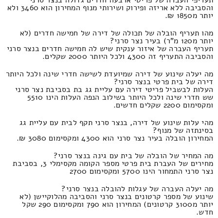
והסביבה ללא אריזה ופירוק ושירותי מנוף המחירון הוא 3460 ולא
יותר מ1850 ₪.
מהו תעריף הובלה של תכולה של דירה של חמישה חדרים (לא
יותר מ120 מ"ר) בעיר נצר סרני?
תעריף העברה של איזור ענקית שיש לה חמישה חדרים בנצר סרני
והסביבה התעריף זה 4300 ולכל היותר 2000 שקלים.
מה יעלה שינוע של דירה שמיועדת לשישה חדרי שינה ולכל היותר
דירה של בית פרטי בנצר סרני?
העלות לבשביל פריטי דירה עם עליית גג בת בסביבת נצר סרני
שש חדרי שינה ולכל היותר בשילוב הנפה העלות הינו 5510
ומקסימום 2200 שקלים חדשים.
מהי עלות שינוע של דירה, בנצר סרני תקף לבית עם עליית גג
בסינתזה של מנוף?
המחירון הובלה בעיר נצר סרני הוא 4300 ומקסימום 3080 ₪.
מה המחיר של הובלה של בית עם גינה בנצר סרני?
מחירים של העברת בית פרטי מספר הקומה מקסימלי 3, בסביבת
נצר סרני התמחור הינו 5700 ומקסימום 2700
מה יעלה העברה של עגלות להובלה בנצר סרני?
שינוע של מספר קרטונים בנצר סרני והסביבה מהלוקיישן (לא
יותר מ3100 קרטונים) המחירון הוא 790 ומקסימום 290 שקל
חדש.