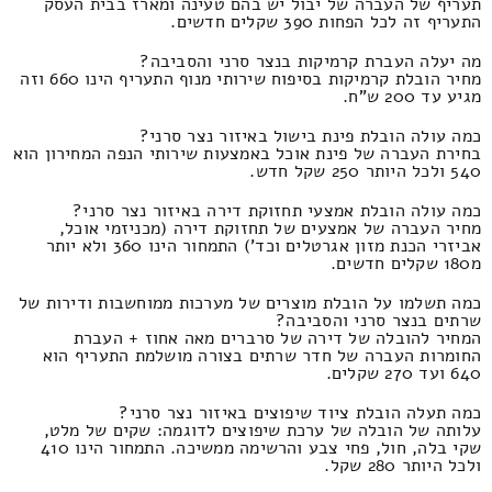
תעריף של העברה של יבול יש בהם טעינה ומארז בבית העסק
התעריף זה לכל הפחות 390 שקלים חדשים.
מה יעלה העברת קרמיקות בנצר סרני והסביבה?
מחיר הובלת קרמיקות בסיפוח שירותי מנוף התעריף הינו 660 וזה
מגיע עד 200 ש"ח.
כמה עולה הובלת פינת בישול באיזור נצר סרני?
בחירת העברה של פינת אוכל באמצעות שירותי הנפה המחירון הוא
540 ולכל היותר 250 שקל חדש.
כמה עולה הובלת אמצעי תחזוקת דירה באיזור נצר סרני?
מחיר העברה של אמצעים של תחזוקת דירה (מכניזמי אוכל,
אביזרי הכנת מזון אגרטלים וכד') התמחור הינו 360 ולא יותר
מ180 שקלים חדשים.
כמה תשלמו על הובלת מוצרים של מערכות ממוחשבות ודירות של
שרתים בנצר סרני והסביבה?
המחיר להובלה של דירה של סרברים מאה אחוז + העברת
החומרות העברה של חדר שרתים בצורה מושלמת התעריף הוא
640 ועד 270 שקלים.
כמה תעלה הובלת ציוד שיפוצים באיזור נצר סרני?
עלותה של הובלה של ערכת שיפוצים לדוגמה: שקים של מלט,
שקי בלה, חול, פחי צבע והרשימה ממשיכה. התמחור הינו 410
ולכל היותר 280 שקל.