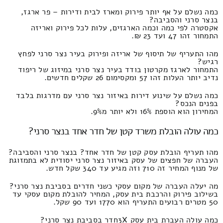
כמה נשלם על אף יותר פירוק ומארז לבית ודירות – פר ארגז,
בנצר סרני והסביבה?
אקסטרה לפי כמה וכמה הארגזים, עלות לכל פירוק ואריזה
התמחור זהו 47 ועד 23 ₪.
מהו התעריף של תיסוף של אריזה ופירוק בעיר נצר סרני לפחץ
רגיש?
התמחור לארגז מקרטון בודד בעיר נצר סרני במיזוג של ריפוד
נדיב יותר העלות זהו 57 ומקסימום 26 שקלים חדשים.
כמה נשלם על שינוע דירות באיזור נצר סרני עם מדרגות בלבד
בפנים הנכס?
המחירון הוא הוספת 16% ולא יותר מ9%.
כמה עולה הובלת משרד קטן של חדר אחד בנצר סרני?
מהו תעריף הובלת עסק קטן של חדר אחד? בנצר סרני והסביבה?
העברה של חפצים של עסק באיזור נצר סרני יסודית לא בתמזוגת
של מנוף המחיר זה 710 וזה מגיע עד 340 שקל חדש.
מה יעלה העברה של מקום עסקי כשני חדרים בסביבת נצר סרני?
בשילוב פירוק והרכבת בית עסק, המחיר להובלת מקום עסקי עד
50 מטרים רבועים התעריף הוא 1770 ועד 90 שקל.
כמה עולה העברת בית עסק 3Xחדר בסביבת נצר סרני?