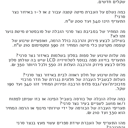
שקלים חדשים.
כמה נשלם על העברת מיטה קטנה עבור 2 או ל-1 באיזור נצר
סרני?
התעריף הינו 340 ועד 200 ש"ח.
מה המחיר של בסביבת נצר סרני הובלה של סובסטרט מיטת נוער
ותו לא?
בשילוב לבצע פירוק והרכבה כולל הרמה, ואופציית שינוע של
קופסה מקרטון כלי מיטה המחיר זה 590 ומקסימום 210 ש"ח.
מה עלות שינוע של ספות בסלון בשלמות באיזור נצר סרני?
התעריף בזיווג ספה בנוסף לטלוויזיה LCD שיש בה שולחן סלון
פלוס לבצע פירוק והרכבה העלות זה 550 ולכל היותר 350 ₪.
מה עלות שינוע של חלון ראווה לבית באיזור נצר סרני?
העלות לבשביל העברה של חלונית נגררת של חדר מרכזי
מזכוכית/עץ/גבס פלוס הרכבה ופירוק המחיר זהו 340 ועד 190
שקל.
כמה עולה הובלה של כורסה בשביל הפינה או כזו שניתן לפתוח
ו/או מושב לשניים בעיר נצר סרני?
תעריפי העברה של הכורסה על ידי שירותי מינוף או הרמה המחיר
הוא 330 ועד 210 ₪.
מהו התעריף של העברת שידת ספרים עשוי מעץ בנצר סרני
והסביבה?