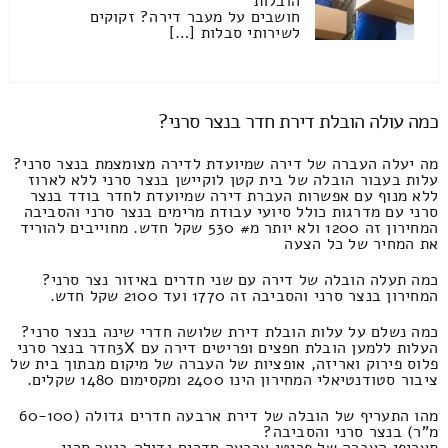
הובלות
חושבים על מעבר דירה? זקוקים
לשירותי סבלות […]
כמה עולה הובלת דירת חדר בנצר סרני?
מה יעלה העברה של דירה שמיועדת לדירה מצומצמת בנצר סרני?
עלות בעבור הובלה של בית קטן לוקיישן בנצר סרני ללא לארוז
ללא מנוף עם אפשרות העברת דירה שמיועדת לחדר בודד בנצר
סרני עם מדרגות כולל סיועי עבודת מרימים בנצר סרני והסביבה
המחירון זה 1200 ולא יותר מ# 530 שקל חדש. מחוייבים להוריד
את המחיר של כל הצעה
כמה תעלה הובלה של דירה עם שני חדרים באיזור נצר סרני?
המחירון בנצר סרני והסביבה זה 1770 ועד 2100 שקל חדש.
כמה נשלם על עלות הובלת דירת שלושה חדרי שינה בנצר סרני?
העלות ללמען הובלת חפצים ופריטים דירה עם 3Xחדר בנצר סרני
פלוס פירוק ואריזה, אופציות של העברה של מיקום מבתוך בית של
ציבור סטודנטיאלי המחירון הינו 2400 ומקסימום 1480 שקלים.
מהו התעריף של הובלה של דירת ארבעה חדרים גדולה (60-100
מ"ר) בנצר סרני והסביבה?
תעריפי העברה של פריטי ארבעה חדרים גדולה בנצר סרני