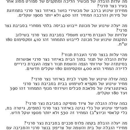
מה עלות הובלה של מכשיר הליכה ומתקנים של ספורט מסוג אחר
בעיר נצר סרני?
מחירון שינוע ברכב של מכשירי כושר באיזור נצר סרני בתמזוגת
של פירוק והרכבה המחיר זהו 400 ולא יותר מ190 שקלים.
מה יעלה שינוע של מכונת ייבוש כביסה בלתי מסחרי בסביבת נצר
סרני?
עלויות של העברת מייבש חשמלי בסביבת נצר סרני בשילוב
התקנות שינוע של מכונה לייבוש התמחור זהו 410 ומקסימום 180
ש"ח.
מהי עלות בנצר סרני העברת תנור?
עלות הובלה של תנור בתוך הבית באיזור נצר סרני אפשרות
בסינתזה של שירותי הנפה והשמת תנור רצפה העברת כיריים
לדירה המחיר הוא 400 ומקסימום 180 שקלים חדשים.
כמה עולה שינוע של מקרר לבית באיזור נצר סרני?
מחיר שינוע של מקפיא לשימוש בבית בסביבת נצר סרני
באינטגרציה של מלאכת סבלים ושירותי מנוף התמחור זהו 390
ועד 180 שקלים.
כמה עולה הובלה של ציוד מוסיקה בסביבת נצר סרני?
תעריפי שינוע של כלי נגינה באיזור נצר סרני (תופים, גיטרה בס,
כלי קלאסי וכיוצ"ב) המחיר זה 530 ולא יותר מ190 שקל חדש.
מה יעלה הובלת בקתה פלוס סככים בסביבת נצר סרני?
מחירי הובלה של בית והשמה של צריפון בנצר סרני והסביבה עם