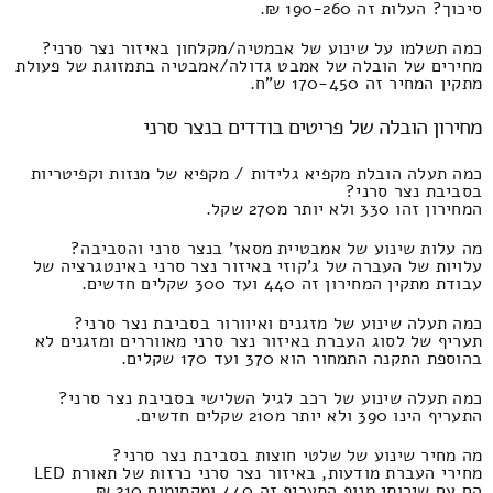
סיכוך? העלות זה 190-260 ₪.
כמה תשלמו על שינוע של אבמטיה/מקלחון באיזור נצר סרני?
מחירים של הובלה של אמבט גדולה/אמבטיה בתמזוגת של פעולת
מתקין המחיר זה 170-450 ש"ח.
מחירון הובלה של פריטים בודדים בנצר סרני
כמה תעלה הובלת מקפיא גלידות / מקפיא של מנזות וקפיטריות
בסביבת נצר סרני?
המחירון זהו 330 ולא יותר מ270 שקל.
מה עלות שינוע של אמבטיית מסאז' בנצר סרני והסביבה?
עלויות של העברה של ג'קוזי באיזור נצר סרני באינטגרציה של
עבודת מתקין המחירון זה 440 ועד 300 שקלים חדשים.
כמה תעלה שינוע של מזגנים ואיוורור בסביבת נצר סרני?
תעריף של לסוג העברת באיזור נצר סרני מאווררים ומזגנים לא
בהוספת התקנה התמחור הוא 370 ועד 170 שקלים.
כמה תעלה שינוע של רכב לגיל השלישי בסביבת נצר סרני?
התעריף הינו 390 ולא יותר מ210 שקלים חדשים.
מה מחיר שינוע של שלטי חוצות בסביבת נצר סרני?
מחירי העברת מודעות, באיזור נצר סרני כרזות של תאורת LED
הם עם שירותי מנוף התעריף זה 440 ומקסימום 210 ₪.