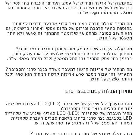
בסינתזה של אריזה ופירוק של עסק, תעריפי העברת בתי עסק של
בין שלוש לשלוש וחצי חדרי שינה באיזור נצר סרני התמחור זהו
2800 ומקסימום 1290 ש"ח.
מה מחיר הובלת חברה בעיר נצר סרני ארבעה חדרים לפחות?
בהוספת סיועי הרכבה ופירוק של מקום עסקי ואחרון ברשימה, גם
הוא חשוב כמובן: מרחק 58 קילומטר התמחור זה 3830 ולא יותר
מ1850 שקל חדש.
מה יעלה העברה של בית מקומות אחסון בסביבת נצר סרני?
מחירון הובלות בית במכונית פריטי שלושה עד ארבעה קומות
בבניין בתי עסק המחיר זהו החל מ5200 ולכל היותר 8200 ש"ח.
מה המחיר של אריזות קרטון למעבר משרד בנצר סרני והסביבה?
התעריף זהו עבור מספר 490 אריזות קרטון המחיר הוא 350 ולכל
היותר 260 שקל חדש.
מחירון הובלות קטנות בנצר סרני
מהו התעריף של שינוע של טלוויזיה LED (LED) העברת טלויזיה
יחד עם סבלים בנצר סרני והסביבה?
מחיר העברה של טלוויזיה LCD (LED) תעריף שינוע של טלוויזיה
LED בסביבת נצר סרני בזיווג מלאכת סבלים העברת טלויזיות
המחיר זהו 300 שקל וזה מגיע עד 190 שקל חדש.
כמה תעלה שינוע של גופי קירור בסביבת נצר סרני?