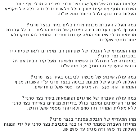
עלויות העברה של מקפיא בנצר סרני בשכיבה מבלי אף יותר
השכרת מנוף אם קיים צורך כולל מלאכת סבלים הובלה של מקפיא
העלות הינו 410 ולכל היותר 200 ש"ח.
כמה תעלה העברת מכונת מדיח כלים ביתי בנצר סרני?
תעריף למען העברת דירה ופירוק של מדיח הכלים – כולל עבודת
מרימים מבלי שירותי הנפה עבודת סחיבה המחיר זהו 400 ולא
יותר מ170 שקלים.
מהו התעריף של הובלה של שטיחון רב-מימדים ו/או שטיח קיר
בסביבת נצר סרני?
בסינתזה של התגוללות השטיח ופשיטה מעל קיר הבית אם זה
נדרש התעריף זהו 300 ועד 210 ש"ח.
כמה עולה שינוע של מכשיר לכיבוס בעיר נצר סרני?
העלות לשינוע של מכונת כביסה בנצר סרני ע"י השכרת מנוף
התמחור הוא 330 וזה מגיע עד 190 שקלים חדשים.
כמה עולה העברה של ארגזים וקופסאות בעיר נצר סרני?
ארגון הקרטונים ומעבר כולל בדירות מגורים באיזור נצר סרני
ללא מעלית המחיר זהו 290 ולא יותר מ190 שקל חדש.
מהו התעריף של הובלת פסנתר בנצר סרני?
מחירון העברת פסנתר קיר או כנף בסביבת נצר סרני על ידי הנפות
העלות זה 550 וזה מגיע עד 250 ₪.