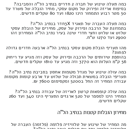
כמה תעלה שינוע של חברה 2 חדרים בנתיב הל"ה והסביבה?
בסיפוח אריזה ופירוק של מקום עסקי, מחיר הובלה של משרד עד
50 מטר רבוע התמחור הינו 1820 ועד 80 שקלים חדשים.
כמה תעלה העברה של תאגיד 3Xחדר בנתיב הל"ה?
בתמזוגת של הרכבה ופירוק של עסק, מחירים של הובלת עסקי
שלוש או שלוש וחצי חדרי שינה בעיר נתיב הל"ה המחירון זהו
2900 ועד 1270 ש"ח.
מהו תעריף הובלת מקום עסקי בנתיב הל"ה ארבעה חדרים גדולה
לפחות?
בהוספת שירותים של הרכבה ופירוק של עסק וזה מגיע עד ריחוק
56 ק"מ העלות הוא 3770 וזה מגיע עד 1810 שקלים חדשים.
כמה עולה שינוע של מגדל מקומות אחסון בסביבת נתיב הל"ה?
תעריפי הובלה במשאית תכולה של שלוש עד ארבע קומות מקומות
עבודה המחיר זה החל ב5200 ומקסימום 7600 ₪.
כמה עולה קופסאות קרטון לאריזה של עבודה בנתיב הל"ה?
המחיר הינו למספר של 520 ארגזים התעריף הינו 340 ועד 260
שקלים חדשים.
מחירון הובלות קטנות בנתיב הל"ה
מה המחיר של שינוע של טלוויזיה פלזמה (פלזמה) העברה של
טלוויזיה פלזמה יחד עם סבלים בעיר נתיב הל"ה?