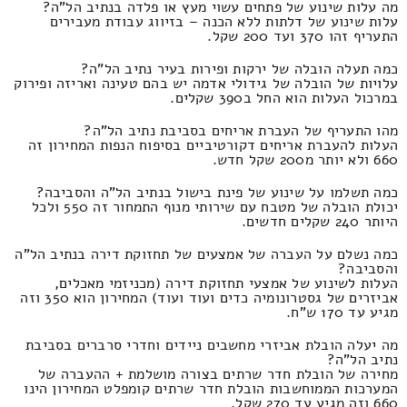
מה עלות שינוע של פתחים עשוי מעץ או פלדה בנתיב הל"ה?
עלות שינוע של דלתות ללא הכנה – בזיווג עבודת מעבירים
התעריף זהו 370 ועד 200 שקל.
כמה תעלה הובלה של ירקות ופירות בעיר נתיב הל"ה?
עלויות של הובלה של גידולי אדמה יש בהם טעינה ואריזה ופירוק
במרכול העלות הוא החל ב390 שקלים.
מהו התעריף של העברת אריחים בסביבת נתיב הל"ה?
העלות להעברת אריחים דקורטיביים בסיפוח הנפות המחירון זה
660 ולא יותר מ200 שקל חדש.
כמה תשלמו על שינוע של פינת בישול בנתיב הל"ה והסביבה?
יכולת הובלה של מטבח עם שירותי מנוף התמחור זה 550 ולכל
היותר 240 שקלים חדשים.
כמה נשלם על העברה של אמצעים של תחזוקת דירה בנתיב הל"ה
והסביבה?
העלות לשינוע של אמצעי תחזוקת דירה (מכניזמי מאכלים,
אביזרים של גסטרונומיה כדים ועוד ועוד) המחירון הוא 350 וזה
מגיע עד 170 ש"ח.
מה יעלה הובלת אביזרי מחשבים ניידים וחדרי סרברים בסביבת
נתיב הל"ה?
מחירה של הובלת חדר שרתים בצורה מושלמת + ההעברה של
המערכות הממוחשבות הובלת חדר שרתים קומפלט המחירון הינו
660 וזה מגיע עד 270 שקל.