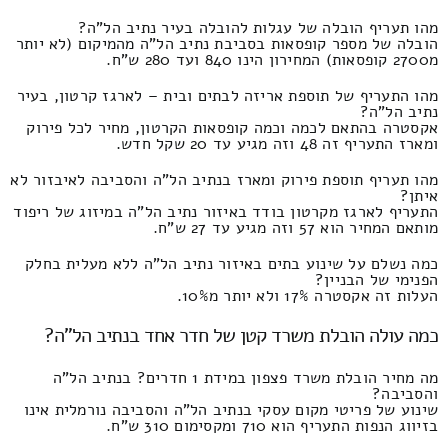
מהו תעריף הובלה של עגלות להובלה בעיר נתיב הל"ה?
הובלה של מספר קופסאות בסביבת נתיב הל"ה מהמיקום (לא יותר
מ2700 קופסאות) המחירון הינו 840 ועד 280 ש"ח.
מהו התעריף של תוספת אריזה לבתים ובית – לארגז קרטון, בעיר
נתיב הל"ה?
אקסטרה בהתאם לכמה וכמה קופסאות הקרטון, מחיר לכל פירוק
ומארז התעריף זה 48 וזה מגיע עד 20 שקל חדש.
מהו תעריף תוספת פירוק ומארז בנתיב הל"ה והסביבה לאיבזור לא
איתן?
התעריף לארגז מקרטון בודד באיזור נתיב הל"ה במיזוג של ריפוד
מותאם המחיר הוא 57 וזה מגיע עד 27 ש"ח.
כמה נשלם על שינוע בתים באיזור נתיב הל"ה ללא מעלית בחלק
הפנימי של הבניין?
העלות זה אקסטרה 17% ולא יותר מ10%.
כמה עולה הובלת משרד קטן של חדר אחד בנתיב הל"ה?
מה מחיר הובלת משרד פצפון במידת 1 חדרים? בנתיב הל"ה
והסביבה?
שינוע של פריטי מקום עסקי בנתיב הל"ה והסביבה נורמלית אינו
בזיווג הנפות התעריף הוא 710 ומקסימום 310 ש"ח.