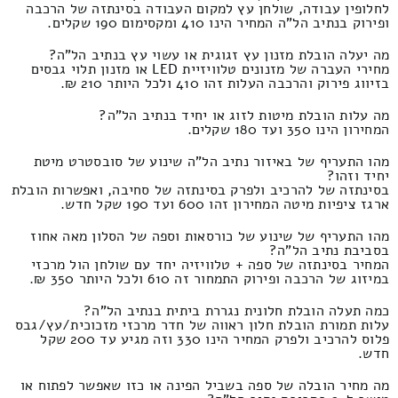
לחלופין עבודה, שולחן עץ למקום העבודה בסינתזה של הרכבה
ופירוק בנתיב הל"ה המחיר הינו 410 ומקסימום 190 שקלים.
מה יעלה הובלת מזנון עץ זגוגית או עשוי עץ בנתיב הל"ה?
מחירי העברה של מזנונים טלוויזיית LED או מזנון תלוי גבסים
בזיווג פירוק והרכבה העלות זהו 410 ולכל היותר 210 ₪.
מה עלות הובלת מיטות לזוג או יחיד בנתיב הל"ה?
המחירון הינו 350 ועד 180 שקלים.
מהו התעריף של באיזור נתיב הל"ה שינוע של סובסטרט מיטת
יחיד וזהו?
בסינתזה של להרכיב ולפרק בסינתזה של סחיבה, ואפשרות הובלת
ארגז ציפיות מיטה המחירון זהו 600 ועד 190 שקל חדש.
מהו התעריף של שינוע של כורסאות וספה של הסלון מאה אחוז
בסביבת נתיב הל"ה?
המחיר בסינתזה של ספה + טלוויזיה יחד עם שולחן הול מרכזי
במיזוג של הרכבה ופירוק התמחור זה 610 ולכל היותר 350 ₪.
כמה תעלה הובלת חלונית נגררת ביתית בנתיב הל"ה?
עלות תמורת הובלת חלון ראווה של חדר מרכזי מזכוכית/עץ/גבס
פלוס להרכיב ולפרק המחיר הינו 330 וזה מגיע עד 200 שקל
חדש.
מה מחיר הובלה של ספה בשביל הפינה או כזו שאפשר לפתוח או