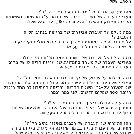
מ450 שקל.
מהו תעריף הובלה של מזונות בעיר נתיב הל"ה?
תעריף העברה של מאכל במיזוג של הרמה ע"ג מרצפות ומשטחים
ואריזה ופירוק מהאיזור העלות זה 580 ועד 240 שקל.
כמה נשלם על העברת אביזרים של בריאות בנתיב הל"ה
והסביבה?
עלות הובלה של כמוסות במהלך קירור לבתי חולים וקליניקות
פרטיות העלות הוא החל ב390 ₪.
כמה נשלם על העברה של משרד בנתיב הל"ה והסביבה?
תעריפי העברה של משרד בתמזוגת של אריזת הריהוט של מקום
העבודה התמחור זהו מינימום 540 ₪.
כמה תשלמו על שינוע של קירות מגבס באיזור נתיב הל"ה?
תעריף של העברת צלחות עשויות מגבס ולוחיות מגבס? בסינתזה
של הטענה על-גבי משטח הקרטון ופריקה המחירון זה החל בולכל
היותר 300 שקלים חדשים. לפי כמה וכמה.
כמה עולה הובלת ריצוף בסביבת נתיב הל"ה?
מחירון שינוע של ריצוף בסינתזה של העמסה באמצעות שירותי
מנוף לדירות מגורים התמחור זה החל מ390 ₪.
מהו התעריף של העברה של רכבים באיזור נתיב הל"ה?
מחירים של העברת כלי רכב מן המרינה אל מגרש כלי תחבורה
שינוע של כלי רכב התעריף הוא 440 וזה מגיע עד 230 שקל.