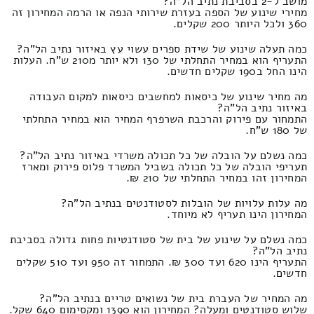
מושב ל-2 בסביבת נתיב הל"ה?
מחירי שינוע של הספה בעזרת שירותי הנפה או הרמה המחירון זה
360 ולכל היותר 200 שקלים.
כמה תעלה שינוע של שידת ספרים עשוי עץ באיזור נתיב הל"ה?
התעריף הוא במחיר התחלתי של 130 ולא יותר מ210 ש"ח. העלות
הינו החל ב190 שקלים חדשים.
מה מחיר שינוע של כיסאות למחשבים כיסאות למקום העבודה
באיזור נתיב הל"ה?
התמחור עם פירוק והרכבת השרפרף המחיר הוא במחיר התחלתי
של 180 ש"ח.
כמה נשלם על הובלה של כל תכולה משרדי באיזור נתיב הל"ה?
תעריפי הובלה של כל תכולה בשביל המשרד פלוס פירוק ומארז
המחירון זהו במחיר התחלתי של 210 ₪.
מה עלות עלויות של הובלות לסטודנטים בנתיב הל"ה?
המחירון הינו תעריף לא מיוחד.
כמה נשלם על שינוע של בית של סטודנטיות פחות גדולה בסביבת
נתיב הל"ה?
התעריף הינו 620 ועד 300 ₪. התמחור זה 950 ועד 510 שקלים
חדשים.
מה המחיר של העברת בית של נשואים טריים בנתיב הל"ה?
שלוש סטודנטים ומעלה? המחירון הוא 1390 ומקסימום 640 שקל.