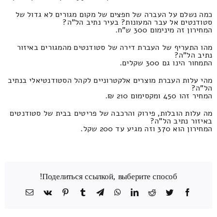
כמה נשלם על העברה של חפצים של מקום מגורים לא גדול של
סטודנטים אל עבר המעונות? בעיר נתיב הל"ה?
המחירון זה מינימום 300 ש"ח.
מהו התעריף של העברת דירה של סטודנטים מהמגורים באיזור
נתיב הל"ה?
התמחור הינו גם 300 שקלים.
מהי עלות העברת מוצרים אלקטרוניים לקהל הסטודנטיאלי בנתיב
הל"ה?
המחיר זהו 450 ומקסימום 210 ₪.
מה עלות הובלות, פירוק והרכבה של פריטים בבית של סטודנטים
באיזור נתיב הל"ה?
המחירון הוא 370 וזה מגיע עד 200 שקל.
Поделиться ссылкой, выберите способ!
Facebook
Twitter
Reddit
LinkedIn
WhatsApp
Telegram
Tumblr
Pinterest
Vk
כתובת
דואר
אלקטרוני