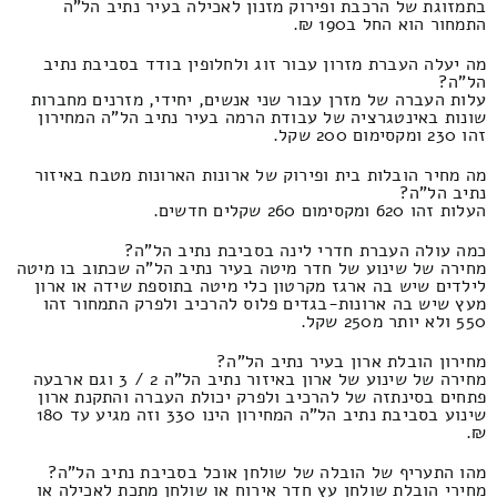
בתמזוגת של הרכבת ופירוק מזנון לאכילה בעיר נתיב הל"ה
התמחור הוא החל ב190 ₪.
מה יעלה העברת מזרון עבור זוג ולחלופין בודד בסביבת נתיב
הל"ה?
עלות העברה של מזרן עבור שני אנשים, יחידי, מזרנים מחברות
שונות באינטגרציה של עבודת הרמה בעיר נתיב הל"ה המחירון
זהו 230 ומקסימום 200 שקל.
מה מחיר הובלות בית ופירוק של ארונות הארונות מטבח באיזור
נתיב הל"ה?
העלות זהו 620 ומקסימום 260 שקלים חדשים.
כמה עולה העברת חדרי לינה בסביבת נתיב הל"ה?
מחירה של שינוע של חדר מיטה בעיר נתיב הל"ה שכתוב בו מיטה
לילדים שיש בה ארגז מקרטון כלי מיטה בתוספת שידה או ארון
מעץ שיש בה ארונות-בגדים פלוס להרכיב ולפרק התמחור זהו
550 ולא יותר מ250 שקל.
מחירון הובלת ארון בעיר נתיב הל"ה?
מחירה של שינוע של ארון באיזור נתיב הל"ה 2 / 3 וגם ארבעה
פתחים בסינתזה של להרכיב ולפרק יכולת העברה והתקנת ארון
שינוע בסביבת נתיב הל"ה המחירון הינו 330 וזה מגיע עד 180
₪.
מהו התעריף של הובלה של שולחן אוכל בסביבת נתיב הל"ה?
מחירי הובלת שולחן עץ חדר אירוח או שולחן מתכת לאכילה או