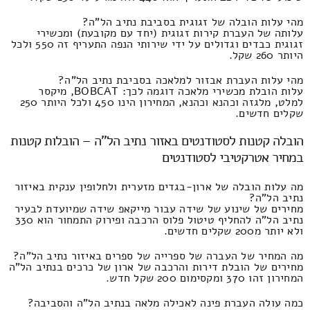
מהי עלות הובלה של זגוגית בסביבת נתיב הל"ה?
עלותה של העברת קירות זגוגית (יחד עם מקובעת) ומכשירי
זגוגית כבדים וגדולים על ידי שירותי הנפה התעריף זה 550 ולכל
היותר 260 שקל.
מהי עלות העברת אבזור למלאכה בסביבת נתיב הל"ה?
עלות הובלת מכשירי מלאכה דוגמה לכך: BOBCAT, מיקסר
למלט, מלגזה וכהנא וכהנא, המחירון הינו 450 ולכל היותר 250
שקלים חדשים.
הובלה קטנות לסטודנטים באזור נתיב הל"ה – הובלות קטנות
במחיר אטרקטיבי לסטודנטים
מה עלות הובלה של ארון-בגדים מזערית ולחלופין ענקית באיזור
נתיב הל"ה?
מחירים של שינוע של שידה עבור מייקאפ שידה שמיועדת לבעיר
נתיב הל"ה להחליף טיטול פלוס הרכבה ופירוק התמחור הוא 330
ולא יותר מ200 שקלים חדשים.
מה המחיר של העברה של ספרייה של ספרים באיזור נתיב הל"ה?
מחירים של הובלת דירות והרכבה של ארון של כרכים בנתיב הל"ה
המחירון זהו 370 ומקסימום 200 שקל חדש.
כמה עולה העברת פינה לאכילה מלאה בנתיב הל"ה והסביבה?