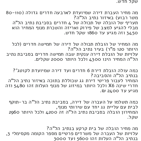
שקל חדש.
מה מחיר העברת דירה שמיועדת לארבעה חדרים גדולה (80-110
מטר רבוע) באיזור נתיב הל"ה?
תעריף של הובלה של תכולה של 4 חדרים בסביבת נתיב הל"ה
מבלי להגיע למצב של פירוק ואריזה והשכרת מנוף המחיר הוא
3450 וזה מגיע עד 1860 שקל חדש.
מה המחיר של הובלת תכולה של דירה של חמישה חדרים (לכל
היותר 120 מ"ר) בעיר נתיב הל"ה?
עלויות של הובלת דירה ענקית שבה חמישה חדרים בסביבת נתיב
הל"ה המחיר הינו 4300 ולכל היותר 2000 שקלים.
כמה עולה הובלת דירת 6 חדרים ועד דירה שמיועדת לקוטג'?
בנתיב הל"ה והסביבה?
המחיר לעבור פריטי דירת גג שכוללת בתוכה באיזור נתיב הל"ה
חדרי שינה X6 ולכל היותר במיזוג של מנוף העלות זהו 5480 וזה
מגיע עד 2400 ₪.
כמה תשלמו על העברה של דירה, בסביבת נתיב הל"ה בר-תוקף
לבית עם עליית גג יחד עם שירותי מנוף,
המחירון הובלה בסביבת נתיב הל"ה זה 4200 ולכל היותר 2960
שקל.
מה מחיר הובלה של בית קרקע בנתיב הל"ה?
עלויות של העברה של משרדים פרטיים מספר הקומה מקסימלי 3,
בנתיב הל"ה העלות זהו 5600 ועד 3000