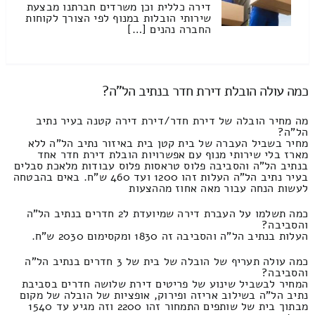
דירה כללית וכן משרדים חברתנו מבצעת
שירותי הובלות במנוף לפי הצורך לקוחות
החברה נהנים […]
כמה עולה הובלת דירת חדר בנתיב הל"ה?
מה מחיר הובלה של דירת חדר/דירת דירה קטנה בעיר נתיב
הל"ה?
מחיר בשביל העברה של בית קטן בית באיזור נתיב הל"ה ללא
מארז בלי שירותי מנוף עם אפשרויות הובלת דירת חדר אחד
בנתיב הל"ה והסביבה פלוס טראסות פלוס עבודות מלאכת סבלים
בעיר נתיב הל"ה העלות זהו 1200 ועד 460 ש"ח. באים בהבטחה
לעשות הנחה עבור מאה אחוז מההצעות
כמה תשלמו על העברת דירה שמיועדת ל2 חדרים בנתיב הל"ה
והסביבה?
העלות בנתיב הל"ה והסביבה זה 1830 ומקסימום 2030 ש"ח.
כמה עולה תעריף של הובלה של בית של 3 חדרים בנתיב הל"ה
והסביבה?
המחיר לבשביל שינוע של פריטים דירת שלושה חדרים בסביבת
נתיב הל"ה בשילוב אריזה ופירוק, אופציות של הובלה של מקום
מבתוך בית של שותפים התמחור זהו 2200 וזה מגיע עד 1540