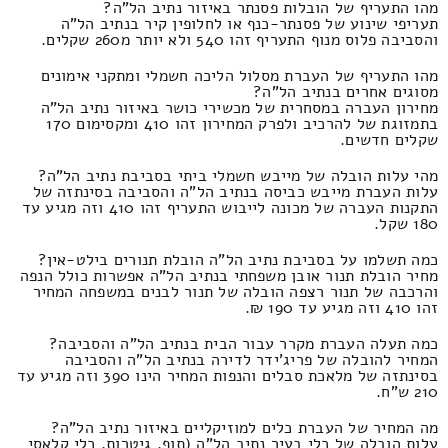
מהו התעריף של הובלות פסנתר באיזור נתיב הל"ה?
תעריפי שינוע של פסנתר-כנף או לחלופין קיר בנתיב הל"ה
והסביבה פלוס מנוף התעריף זהו 540 ולא יותר מ260 שקלים.
מהו התעריף של העברת מסלול הליכה חשמלי ומתקני אימונים
מסוגים אחרים בנתיב הל"ה?
מחירון העברה במסחרית של מכשירי כושר באיזור נתיב הל"ה
בתמזוגת של להרכיב ולפרק המחירון זהו 410 ומקסימום 170
שקלים חדשים.
מהי עלות הובלה של מייבש חשמלי ביתי בסביבת נתיב הל"ה?
עלות העברת מייבש כביסה בנתיב הל"ה והסביבה בסינתזה של
התקנות העברה של מכונה לייבוש התעריף זהו 410 וזה מגיע עד
180 שקל.
כמה תשלמו על בסביבת נתיב הל"ה הובלת תנורים בילט-אין?
מחיר הובלת תנור אובן משפחתי בנתיב הל"ה אפשרות כולל הנפה
והרכבה של תנור רצפה הובלה של תנור לבנים במשפחה המחיר
זהו 410 וזה מגיע עד 190 ₪.
כמה תעלה העברת מקרר עבור הבית בנתיב הל"ה והסביבה?
המחיר להובלה של פריג'ידר לדירה בנתיב הל"ה והסביבה
בסינתזה של מלאכת סבלים והנפות המחיר הינו 390 וזה מגיע עד
210 ש"ח.
מה המחיר של העברת כלים למוזיקליים באיזור נתיב הל"ה?
עלות הובלה של כלי בעיר נתיב הל"ה (תוף, גיטרות, כלי קלאסי