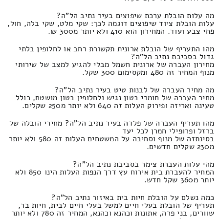
מה עלות הובלת ערכת שיפוצים בעיר נתיב הל"ה?
עלות הובלת ציוד שיפוצים דוגמה לכך: שקי מלט, שקי בלה, חול,
פחי צבע ועוד. המחירון הוא 410 ולא יותר מ300 ₪.
מהו התעריף של הובלת ארונית תקשורת רחב או לחלופין בלתי
גדול בסביבת נתיב הל"ה?
מחירון העברה של ארונית חשמל מבלי להגיע למצב של שירותי
מנוף המחיר זה 480 ומקסימום 300 שקל.
מה מחיר העברה של לבנות טיט בעיר נתיב הל"ה?
מחיר העברה של חומרי בטון נגיש ולחלופין בטון מושטח, כולל
טעינה ואריזה ופירוק העלות זה 640 ולא יותר מ250 שקלים.
מהו תעריף העברה של פלדה בעיר נתיב הל"ה? מחירי הובלה של
ברזל ופרופילי חמרן לכל יעד
בסינתזה של מנוף וסחיבה על המשטחים העלות זה 580 ולא יותר
מ230 שקלים חדשים.
מהי עלות העברת צימר בסביבת נתיב הל"ה?
המחיר להעברת בית אירוח עץ דרך הנפות העלות הינו 850 ולא
יותר מ360 שקל חדש.
כמה נשלם על הובלת חיות בית באיזור נתיב הל"ה?
תעריף של הובלת בעלי חיים למשל בעלי חיים לבית, חיות בר,
שוורים, בני פרה, אתונות וכהנא וכהנא, המחיר זה 780 ולא יותר