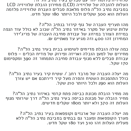
העלות להובלה של טלויזיה (LCD) מחירון הובלת טלוויזיה LCD
בסביבת נתיב הל"ה פלוס מלאכת סבלים העברת טלוויזיה פלזמה
העלות הוא 300 שקלים ולכל היותר 180 שקל חדש.
מהו תעריף העברה של גוף קירור בנתיב הל"ה?
עלות שינוע של מקרר באיזור נתיב הל"ה שכוב לא כולל עוד הנפה
במידת הצורך במיזוג של עבודת סחיבה העברה של פריג'ידר
המחירון זהו 400 וזה מגיע עד מאתיים ₪.
כמה עולה הובלת מדיחים לשימוש בבית בעיר נתיב הל"ה?
מחירים של למען הובלה ואריזה ופירוק של מדיח הכלים – פלוס
עבודת סבלים ללא מנוף עבודת סחיבה התמחור זה 390 ומקסימום
170 שקל.
מה יעלה העברה של מרבד רחב / שטיח קיר בעיר נתיב הל"ה?
כולל התהפכות השטיח והסרה מעל קיר דירתכם אם יש צורך
העלות הוא 290 ולכל היותר 210 שקל.
מה מחיר הובלת מכונת כביסה פתח קדמי באיזור נתיב הל"ה?
מחיר הובלה של מכונת כביסה בעיר נתיב הל"ה דרך שירותי מנוף
העלות זה 370 ולא יותר מ180 שקלים חדשים.
מה יעלה העברה של ארגזים וקופסאות בעיר נתיב הל"ה?
מערך הקופסאות ומעבר גם בבתים בסביבת נתיב הל"ה ללא
מעלית העלות זהו 310 ועד 180 שקל חדש.