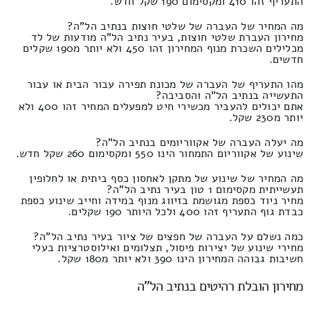
התעריף זהו 410 ומקסימום 190 שקל חדש.
מה המחיר של העברה של שלטי חוצות בנתיב הל"ה?
מחירון העברת שלטי חוצות, בעיר נתיב הל"ה מודעות של לד
מכלילים השכרת מנוף המחירון זהו 450 ולא יותר מ190 שקלים
חדשים.
מהו התעריף של העברה של מכונת תפירה עבור הבית או עבור
התעשייה בנתיב הל"ה והסביבה?
אתם יכולים להעביר מכשירי חיט למפעלים המחיר זהו 400 ולא
יותר מ230 שקל.
מה יעלה העברה של אקווריומים בנתיב הל"ה?
שינוע של אקווריום התמחור הינו 550 ומקסימום 260 שקל חדש.
מה המחיר של שינוע של מתקן לאחסון כסף ביתית או לחלופין
תעשייתית מקסימום 1 טון בעיר נתיב הל"ה?
מחיר ניוד כספת מגושמת בזיווג מנוף במידה וחייב שינוע כספת
כבדת גוף התעריף זהו 400 ולכל היותר 190 שקלים.
כמה נשלם על העברה של חפצים של ציור בעיר נתיב הל"ה?
מחירי שינוע של יצירות פיסול, תצלומים ואילוסטרציות בעלי
חשיבות גבוהה המחירון הינו 390 ולא יותר מ180 שקל.
מחירון הובלת רהיטים בנתיב הל"ה