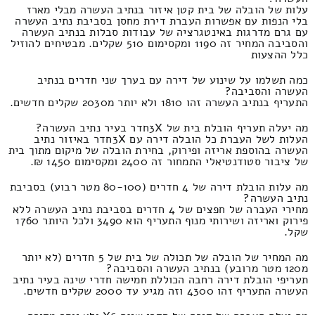
עלות של הובלה של בית קטן איזור בנתיב העשרה מבלי מארז
בלי הנפות עם אפשרות העברת דירת מחסן בסביבת נתיב העשרה
עם גרם מדרגות באינטגרציה של עבודות סבלות בנתיב העשרה
והסביבה המחיר זה 1190 ומקסימום 510 שקלים. מבטיחים להוזיל
כלל ההצעות
כמה תשלמו על שינוע של דירה עם בערך שני חדרים בנתיב
העשרה והסביבה?
התעריף בנתיב העשרה זהו 1810 ולא יותר מ2030 שקלים חדשים.
מה יעלה תעריף הובלת בית של 3Xחדר בעיר נתיב העשרה?
העלות לשל העברת כל הובלה דירה עם 3Xחדר באיזור נתיב
העשרה בהוספת אריזה ופירוק, בחירת הובלה של מיקום מתוך בית
של ציבור סטודנטיאלי התמחור זה 2400 ומקסימום 1450 ₪.
מה עלות הובלת דירה של 4 חדרים (80-100 מטר רבוע) בסביבת
נתיב העשרה?
מחירי העברה של חפצים של 4 חדרים בסביבת נתיב העשרה ללא
פירוק ואריזה ושירותי מנוף התעריף הוא 3490 ולכל היותר 1760
שקל.
מה המחיר של הובלה של תכולה של בית של 5 חדרים (לא יותר
מ120 מטר מרובע) בנתיב העשרה והסביבה?
תעריפי הובלת דירה רחבה הכוללת חמישה חדרי שינה בעיר נתיב
העשרה התעריף זהו 4300 וזה מגיע עד 2000 שקלים חדשים.