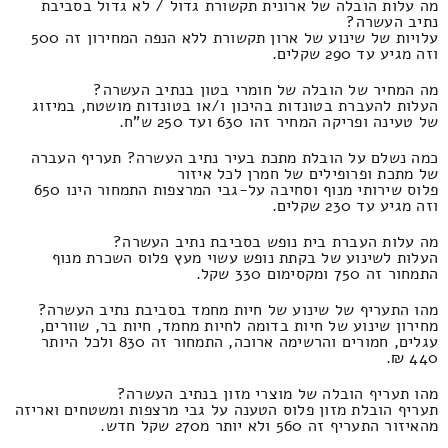
מה עלות הובלה של ארונית תקשורת גדול / לא גדול בסביבת
נתיב העשרה?
עלויות של שינוע של ארון תקשורת ללא הנפה המחירון זה 500
וזה מגיע עד 290 שקלים.
מה המחיר של הובלה של חומרי בטון בנתיב העשרה?
העלות להעברת בטונדות בהיכון ו/או בטונדות מושטח, במיזוג
של טעינה ופריקה המחיר זהו 630 ועד 250 ש"ח.
כמה נשלם על הובלת מתכת בעיר נתיב העשרה? תעריף העברה
של מתכת ופרופילים של חמרן לכל איזור
פלוס שירותי מנוף וסחיבה על-גבי המרצפות התמחור הינו 650
וזה מגיע עד 230 שקלים.
מה עלות העברת בית נופש בסביבת נתיב העשרה?
העלות לשינוע של בקתת נופש עשוי מעץ פלוס השכרת מנוף
התמחור זה 750 ומקסימום 330 שקל.
מהו התעריף של שינוע של חיות מחמד בסביבת נתיב העשרה?
מחירון שינוע של חיות בדומה לחיות מחמד, חיות בר, שוורים,
עגלים, חמורים והרשימה ארוכה, התמחור זה 830 ולכל היותר
440 ₪.
מהו תעריף הובלה של מוצרי מזון בנתיב העשרה?
תעריף הובלת מזון פלוס הטענה על גבי מרצפות ומשטחים ואריזה
מהאיזור התעריף זה 560 ולא יותר מ270 שקל חדש.