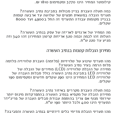
קילומטר המחיר הינו 3770 ומקסימום 1810 ₪.
כמה תעלה העברת בניין מכולות בסביבת נתיב העשרה?
תעריף הובלה במשאית חפצים של שלושה עד ארבעה קומות
בבניין מקומות עבודה התעריף זה החל ב4900 ועד 8000
שקלים.
מה המחיר של ארגזים לאריזה של עסק בנתיב העשרה?
העלות זהו לכמה וכמה 520 אריזות קרטון המחירון זהו 340 וזה
מגיע עד 220 ש"ח.
מחירון הובלות קטנות בנתיב העשרה
מהו תעריף שינוע של טלויזיות (פלזמה) העברת טלוויזיה פלזמה
פלוס הרמה בעיר נתיב העשרה?
מחירה של הובלת טלוויזיה (LCD) מחירים של הובלה של
טלוויזיה LED בסביבת נתיב העשרה כולל סבלות העברה של
טלוויזיה LED המחירון הינו 290 שקלים חדשים ומקסימום 190
שקלים.
כמה תעלה העברת מקררים באיזור נתיב העשרה?
מחירון הובלה של מקפיא בנתיב העשרה בהתפרקדות מינוס יותר
שירותי מנוף אם צריך בהוספת עבודת סבלים העברה של פריג'ידר
התעריף הינו 400 ולכל היותר 190 ש"ח.
מהו תעריף הובלת מדיחי כלים דירתיים בנתיב העשרה והסביבה?