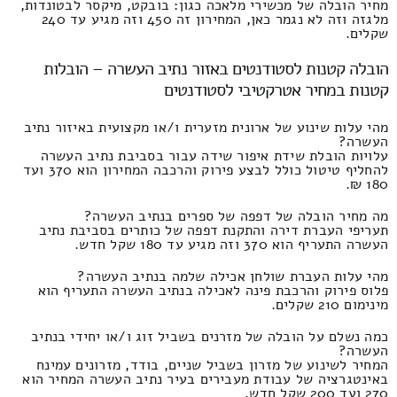
מחיר הובלה של מכשירי מלאכה כגון: בובקט, מיקסר לבטונדות,
מלגזה וזה לא נגמר כאן, המחירון זה 450 וזה מגיע עד 240
שקלים.
הובלה קטנות לסטודנטים באזור נתיב העשרה – הובלות
קטנות במחיר אטרקטיבי לסטודנטים
מהי עלות שינוע של ארונית מזערית ו/או מקצועית באיזור נתיב
העשרה?
עלויות הובלת שידת איפור שידה עבור בסביבת נתיב העשרה
להחליף טיטול כולל לבצע פירוק והרכבה המחירון הוא 370 ועד
180 ₪.
מה מחיר הובלה של דפפה של ספרים בנתיב העשרה?
תעריפי העברת דירה והתקנת דפפה של כותרים בסביבת נתיב
העשרה התעריף הוא 370 וזה מגיע עד 180 שקל חדש.
מהי עלות העברת שולחן אכילה שלמה בנתיב העשרה?
פלוס פירוק והרכבת פינה לאכילה בנתיב העשרה התעריף הוא
מינימום 210 שקלים.
כמה נשלם על הובלה של מזרנים בשביל זוג ו/או יחידי בנתיב
העשרה?
המחיר לשינוע של מזרון בשביל שניים, בודד, מזרונים עמינח
באינטגרציה של עבודת מעבירים בעיר נתיב העשרה המחיר הוא
270 ועד 200 שקל חדש.