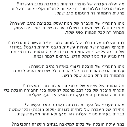
מה יעלה העברה של מוצרי בריאות בסביבת נתיב העשרה?
עלות הובלת גלולות תוך כדי קירור לבת"ח וקליניקות בבעלות
פרטית התמחור זה מינימום 410 שקל.
מהו התעריף של העברה של חנות/עסק בסביבת נתיב העשרה?
מחירי הובלה של משרד בשילוב אריזה של פריטי בית העסק
המחיר זה לכל הפחות 550 שקל.
כמה תשלמו על הובלה של לוחות גבס בנתיב העשרה והסביבה?
תעריפי העברה של קערות עשויות מגבס וקירות מגבס? במיזוג
של הרמה על-גבי משטחי הארגזים ופריקה המחיר זהו מינימום
וזה מגיע עד 300 שקל חדש. בהתאם לכמה וכמה.
מהו התעריף של הובלת ריצוף באיזור נתיב העשרה?
עלויות הובלת אריחים כולל להרים כולל שירותי הנפה לבתים
התמחור זה החל מ410 שקל חדש.
מה המחיר של שינוע של מכוניות באיזור נתיב העשרה?
תעריף הובלה של כלי רכב מהנמל למשטח כלי תחבורה הובלת כלי
תחבורה המחירון הוא 440 וזה מגיע עד 250 שקלים.
מהו התעריף של העברת זגוגיות באיזור נתיב העשרה?
מחירה של העברה של לוחיות זגוגית (פלוס מוכנה) וכלי שמשה
כבדים בעזרת מנוף העלות זהו 540 ולא יותר מ270 שקלים.
כמה עולה הובלה של כלים למלאכה בנתיב העשרה והסביבה?