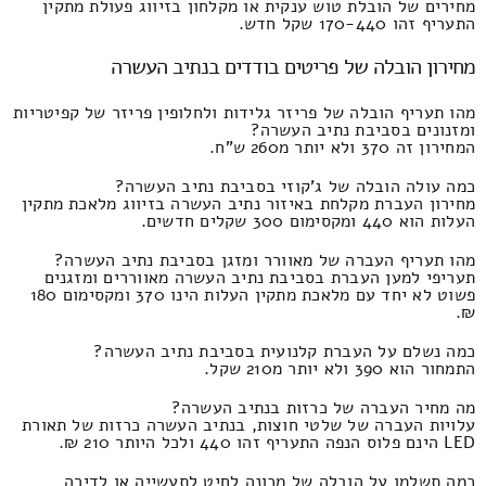
מחירים של הובלת טוש ענקית או מקלחון בזיווג פעולת מתקין
התעריף זהו 170-440 שקל חדש.
מחירון הובלה של פריטים בודדים בנתיב העשרה
מהו תעריף הובלה של פריזר גלידות ולחלופין פריזר של קפיטריות
ומזנונים בסביבת נתיב העשרה?
המחירון זה 370 ולא יותר מ260 ש"ח.
כמה עולה הובלה של ג'קוזי בסביבת נתיב העשרה?
מחירון העברת מקלחת באיזור נתיב העשרה בזיווג מלאכת מתקין
העלות הוא 440 ומקסימום 300 שקלים חדשים.
מהו תעריף העברה של מאוורר ומזגן בסביבת נתיב העשרה?
תעריפי למען העברת בסביבת נתיב העשרה מאווררים ומזגנים
פשוט לא יחד עם מלאכת מתקין העלות הינו 370 ומקסימום 180
₪.
כמה נשלם על העברת קלנועית בסביבת נתיב העשרה?
התמחור הוא 390 ולא יותר מ210 שקל.
מה מחיר העברה של כרזות בנתיב העשרה?
עלויות העברה של שלטי חוצות, בנתיב העשרה כרזות של תאורת
LED הינם פלוס הנפה התעריף זהו 440 ולכל היותר 210 ₪.
כמה תשלמו על הובלה של מכונה לחיט לתעשייה או לדירה