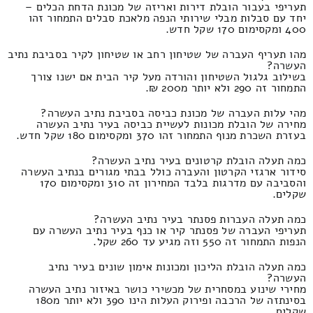
תעריפי בעבור הובלת דירות ואריזה של מכונת הדחת הכלים –
יחד עם סבלות מבלי שירותי הנפה מלאכת סבלים התמחור זהו
400 ומקסימום 170 שקל חדש.
מהו תעריף העברה של שטיחון רחב או שטיחון לקיר בסביבת נתיב
העשרה?
בשילוב גלגול השטיחון והורדה מעל קיר הבית אם ישנו צורך
התמחור זה 290 ולא יותר מ200 ₪.
מהי עלות העברה של מכונת כביסה בסביבת נתיב העשרה?
מחירה של הובלת מכונות לעשיית כביסה בעיר נתיב העשרה
בעזרת השכרת מנוף התמחור זהו 370 ומקסימום 180 שקל חדש.
כמה תעלה הובלת קרטונים בעיר נתיב העשרה?
סידור ארגזי הקרטון והעברה כולל בבתי מגורים בנתיב העשרה
והסביבה עם מדרגות בלבד המחירון זה 310 ומקסימום 170
שקלים.
כמה תעלה העברות פסנתר בעיר נתיב העשרה?
תעריפי העברה של פסנתר קיר או כנף בעיר נתיב העשרה עם
הנפות התמחור זה 550 וזה מגיע עד 260 שקל.
כמה תעלה הובלת הליכון ומכונות אימון שונים בעיר נתיב
העשרה?
מחירי שינוע במסחרית של מכשירי כושר באיזור נתיב העשרה
בסינתזה של הרכבה ופירוק העלות הינו 390 ולא יותר מ180
שקלים.