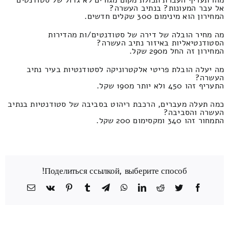
מהו תעריף העברת תכולת מקום מגורים לא גדול של סטודנטים
אל עבר המעונות? בנתיב העשרה?
המחירון הוא מינימום 300 שקלים חדשים.
מה מחיר הובלה של דירה של סטודנטים/ות מהדירות
הסטודנטיאליות באיזור נתיב העשרה?
המחירון זה החל מ290 שקל.
מה יעלה הובלת פריטי אלקטרוניקה לסטודנטיות בעיר נתיב
העשרה?
התעריף זהו 450 ולא יותר מ190 שקל.
כמה תעלה מעברים, הרכבת ריהוט בסביבה של סטודנטיות בנתיב
העשרה והסביבה?
התמחור זהו 340 ומקסימום 200 שקל.
Поделиться ссылкой, выберите способ!
Facebook
Twitter
Reddit
LinkedIn
WhatsApp
Telegram
Tumblr
Pinterest
Vk
כתובת
דואר
אלקטרוני