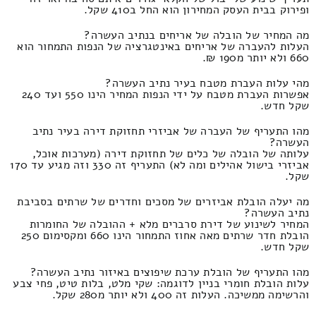
ופירוק בבית העסק המחירון הוא החל ב410 שקל.
מה המחיר של הובלה של אריחים בנתיב העשרה?
העלות להעברה של אריחים באינטגרציה של הנפות התמחור הוא
660 ולא יותר מ190 ₪.
מהי עלות העברת מטבח בעיר נתיב העשרה?
אפשרות העברת מטבח על ידי הנפות המחיר הינו 550 ועד 240
שקל חדש.
מהו התעריף של העברה של אביזרי תחזוקת דירה בעיר נתיב
העשרה?
עלותה של הובלה של כלים של תחזוקת דירה (מערכות אוכל,
אביזרי בישול אהילים ומה לא) התעריף זה 330 וזה מגיע עד 170
שקל.
מה יעלה הובלת אביזרים של מסכים וחדרים של שרתים בסביבת
נתיב העשרה?
המחיר לשינוע של דירת סרברים מלא + ההובלה של החומרות
הובלת חדר שרתים מאה אחוז התמחור הינו 660 ומקסימום 250
שקל חדש.
מהו התעריף של הובלת ערכת שיפוצים באיזור נתיב העשרה?
עלות הובלת חומרי בניין לדוגמה: שקי מלט, בלות טיט, פחי צבע
והרשימה ממשיכה. העלות זה 400 ולא יותר מ280 שקל.