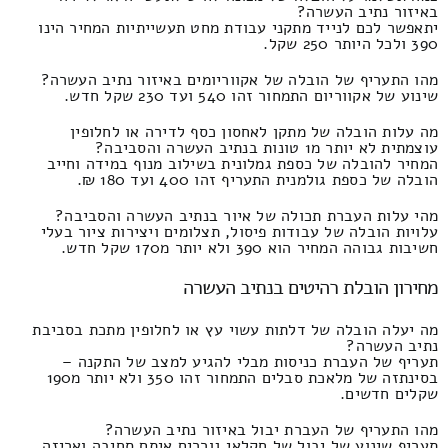
באיזור נתיב העשרה?
יתאפשר לכם לנייד מתקני עבודת מחט תעשייתיות המחיר הינו
390 ולכל היותר 250 שקל.
מהו התעריף של הובלה של אקווריומים באיזור נתיב העשרה?
שינוע של אקווריום התמחור זהו 540 ועד 230 שקל חדש.
מה עלות הובלה של מתקן לאחסון כסף לדירה או לחלופין
עוצמתית לא יותר מ1 טונות בנתיב העשרה והסביבה?
המחיר להובלה של כספת גמלונית בשילוב מנוף במידה וחייב
הובלה של כספת גולמנית התעריף זהו 400 ועד 180 ₪.
מהי עלות העברת תכולה של איור בנתיב העשרה והסביבה?
עלויות הובלה של עבודות פיסול, תצלומים ויצירות ציור בעלי
חשיבות גבוהה המחיר הוא 390 ולא יותר מ170 שקל חדש.
מחירון הובלת רהיטים בנתיב העשרה
מה יעלה הובלה של דלתות עשוי עץ או לחלופין מתכת בסביבת
נתיב העשרה?
תעריף של העברת כניסות מבלי להגיע למצב של התקנה –
בסינתזה של מלאכת סבלים התמחור זהו 350 ולא יותר מ190
שקלים חדשים.
מהו התעריף של העברת יבול באיזור נתיב העשרה?
תעריף שינוע של יבול של חקלאי גוררים איתם סחיבה ואריזה