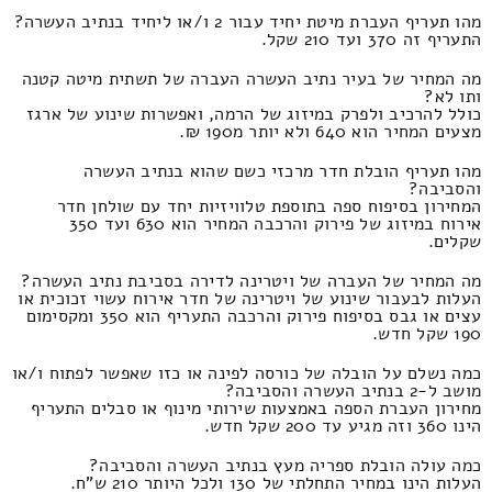
מהו תעריף העברת מיטת יחיד עבור 2 ו/או ליחיד בנתיב העשרה?
התעריף זה 370 ועד 210 שקל.
מה המחיר של בעיר נתיב העשרה העברה של תשתית מיטה קטנה
ותו לא?
כולל להרכיב ולפרק במיזוג של הרמה, ואפשרות שינוע של ארגז
מצעים המחיר הוא 640 ולא יותר מ190 ₪.
מהו תעריף הובלת חדר מרכזי כשם שהוא בנתיב העשרה
והסביבה?
המחירון בסיפוח ספה בתוספת טלוויזיות יחד עם שולחן חדר
אירוח במיזוג של פירוק והרכבה המחיר הוא 630 ועד 350
שקלים.
מה המחיר של העברה של ויטרינה לדירה בסביבת נתיב העשרה?
העלות לבעבור שינוע של ויטרינה של חדר אירוח עשוי זכוכית או
עצים או גבס בסיפוח פירוק והרכבה התעריף הוא 350 ומקסימום
190 שקל חדש.
כמה נשלם על הובלה של כורסה לפינה או כזו שאפשר לפתוח ו/או
מושב ל-2 בנתיב העשרה והסביבה?
מחירון העברת הספה באמצעות שירותי מינוף או סבלים התעריף
הינו 360 וזה מגיע עד 200 שקל חדש.
כמה עולה הובלת ספריה מעץ בנתיב העשרה והסביבה?
העלות הינו במחיר התחלתי של 130 ולכל היותר 210 ש"ח.