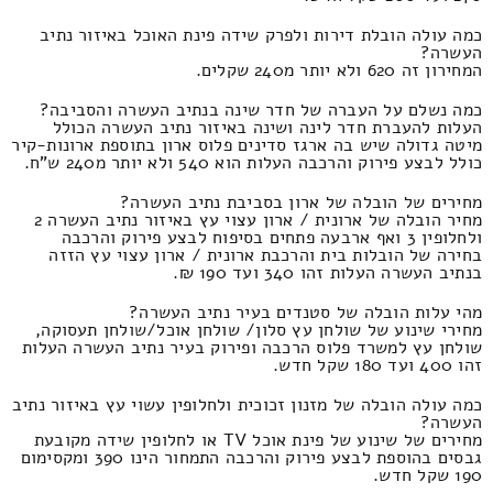
כמה עולה הובלת דירות ולפרק שידה פינת האוכל באיזור נתיב
העשרה?
המחירון זה 620 ולא יותר מ240 שקלים.
כמה נשלם על העברה של חדר שינה בנתיב העשרה והסביבה?
העלות להעברת חדר לינה ושינה באיזור נתיב העשרה הכולל
מיטה גדולה שיש בה ארגז סדינים פלוס ארון בתוספת ארונות-קיר
כולל לבצע פירוק והרכבה העלות הוא 540 ולא יותר מ240 ש"ח.
מחירים של הובלה של ארון בסביבת נתיב העשרה?
מחיר הובלה של ארונית / ארון עצוי עץ באיזור נתיב העשרה 2
ולחלופין 3 ואף ארבעה פתחים בסיפוח לבצע פירוק והרכבה
בחירה של הובלות בית והרכבת ארונית / ארון עצוי עץ הזזה
בנתיב העשרה העלות זהו 340 ועד 190 ₪.
מהי עלות הובלה של סטנדים בעיר נתיב העשרה?
מחירי שינוע של שולחן עץ סלון/ שולחן אוכל/שולחן תעסוקה,
שולחן עץ למשרד פלוס הרכבה ופירוק בעיר נתיב העשרה העלות
זהו 400 ועד 180 שקל חדש.
כמה עולה הובלה של מזנון זכוכית ולחלופין עשוי עץ באיזור נתיב
העשרה?
מחירים של שינוע של פינת אוכל TV או לחלופין שידה מקובעת
גבסים בהוספת לבצע פירוק והרכבה התמחור הינו 390 ומקסימום
190 שקל חדש.