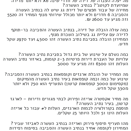
מה יעלה העברה של דירה של חדרי שינה X6 ולא יותר מדירה
שמיועדת לקוטג'? בנתיב העשרה?
מחירה של עבור חפצים של דירת גג שיש לה בנתיב העשרה
והסביבה 6 חדרים ולא יותר מכולל שירותי מנוף המחיר זה 5520
וזה מגיע עד 2600 ₪.
כמה עולה הובלה של דירה, בנתיב העשרה והסביבה בר-תוקף
לדירה עם עליית גג בשילוב השכרת מנוף,
המחירון הובלה בסביבת נתיב העשרה זהו 4500 ועד 2970 שקל
חדש.
כמה נשלם על שינוע של בית גדול בסביבת נתיב העשרה?
עלויות של העברת דירות פרטיות 2-3 קומות, באיזור נתיב העשרה
העלות זהו 6300 וזה מגיע עד 3000
מה המחיר של הובלת ארגזים וקופסאות בנתיב העשרה והסביבה?
שינוע של כמה וכמה קופסאות בעיר נתיב העשרה מהמיקום
(מקסימום 3000 קופסאות קרטון) התעריף הוא 750 ולא יותר
מ330 שקל חדש.
מה מחיר אקסטרה אריזה ופירוק לבתי מגורים ודירות – לארגז
קרטון, בעיר נתיב העשרה?
תוספת בקורולציה לכמות הארגזים, העלות ל# עבור כל אריזה
העלות הינו 51 ולכל היותר 23 שקלים.
מהו תעריף תיסוף פירוק ואריזה בנתיב העשרה לאביזר שביר?
המחירון לקופסה אחיד בנתיב העשרה והסביבה בסיפוח רפידות