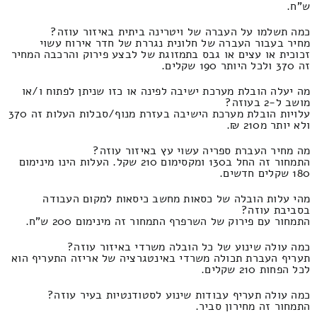
ש"ח.
כמה תשלמו על העברה של ויטרינה ביתית באיזור עוזה?
מחיר בעבור העברה של חלונית נגררת של חדר אירוח עשוי
זכוכית או עצים או גבס בתמזוגת של לבצע פירוק והרכבה המחיר
זה 370 ולכל היותר 190 שקלים.
מה יעלה הובלת מערכת ישיבה לפינה או כזו שניתן לפתוח ו/או
מושב ל-2 בעוזה?
עלויות הובלת מערכת הישיבה בעזרת מנוף/סבלות העלות זה 370
ולא יותר מ210 ₪.
מה מחיר העברת ספריה עשוי עץ באיזור עוזה?
התמחור זה החל ב130 ומקסימום 210 שקל. העלות הינו מינימום
180 שקלים חדשים.
מהי עלות הובלה של כסאות מחשב כיסאות למקום העבודה
בסביבת עוזה?
התמחור עם פירוק של השרפרף התמחור זה מינימום 200 ש"ח.
כמה עולה שינוע של כל הובלה משרדי באיזור עוזה?
תעריף העברת תכולה משרדי באינטגרציה של אריזה התעריף הוא
לכל הפחות 210 שקלים.
כמה עולה תעריף עבודות שינוע לסטודנטיות בעיר עוזה?
התמחור זה מחירון סביר.