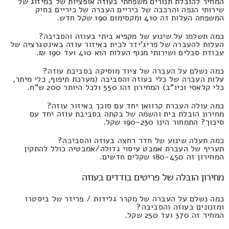
המחיר להובלת תנורים משפחתי בעוזה אופציות של במיזוג של
שירותי הנפה והרכבה של כיריים העברה של כיריים בחיק
המשפחה העלות זה 410 ומקסימום 190 שקל חדש.
כמה תשלמו על שינוע של מקפיא ביתי בעוזה והסביבה?
העלות להעברה של פריג'ידר לבית באיזור עוזה באינטגרציה של
עבודת סבלים ושירותי מנוף העלות הוא 410 ועד 190 ₪.
כמה נשלם על העברה של ציוד מוסיקה בסביבת עוזה?
עלות העברה של כלי בעוזה והסביבה (מערכת תיפוף, כלי מיתר,
כלי קלאסי וכיו"ב) המחירון זהו 550 ולכל היותר 200 ש"ח.
כמה עולה העברת קרוואן יחד עם סוכך באיזור עוזה?
מחירון הובלת בית והשמה של בקתה בסביבת עוזה יחד עם
סיכוך? התמחור הינו 190-230 שקל.
כמה תעלה שינוע של חדר רחצה בעוזה והסביבה?
תעריף של העברת אמבט עיסוי גדולה/אמבטיה כולל להתקין
המחירון זה 180-450 שקלים חדשים.
מחירון הובלה של פריטים בודדים בעוזה
כמה נשלם על העברה של מקרר גלידות / פריזר של ביסטרו
ומזנונים בעוזה והסביבה?
המחיר זה 370 ועד 250 שקל.