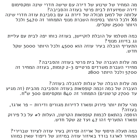
מה המחיר של שינוע של דירה עם שישה חדרי שינה ומקסימום
דירה שמיועדת לבית פרטי בעוזה והסביבה?
עלותה של למען תכולה של דירת גג עם בסביבת עוזה חדרי שינה
X6 ולכל היותר בסיפוח השכרת מנוף התמחור זה 5470 ולכל
היותר 2500 שקלים.
כמה תשלמו על הובלת לוקיישן, בעוזה כוחו יפה לבית עם עליית
גג בזיווג מנוף?
התעריף הובלה בעיר עוזה הוא 4500 ולכל היותר 3000 שקל
חדש.
מה עלות העברה של בית פרטי בעוזה והסביבה?
מחירי העברת משרדים פרטיים 2-3 קומות, בעוזה המחיר זה
5700 ולכל היותר 2800
מה עלות הובלה של עגלות להובלה בעוזה?
העברה של כמה וכמה קופסאות בעוזה והסביבה מהבית (זה מגיע
עד 2700 קרטונים) התמחור זה 840 ומקסימום 300 ש"ח.
מהי עלות יותר פירוק ומארז לדירות מגורים ודירות – פר ארגז,
בעוזה?
הוספה בהתאם לכמות קופסאות הקרטון, העלות ל# על כל פירוק
ומארז התעריף זהו 47 ועד 22 שקל חדש.
כמה תעלה תיסוף של אריזה ופירוק בעיר עוזה לציוד שברירי?
המחיר לארגז בודד באיזור עוזה במיזוג של ריפוד שאין כמוהו