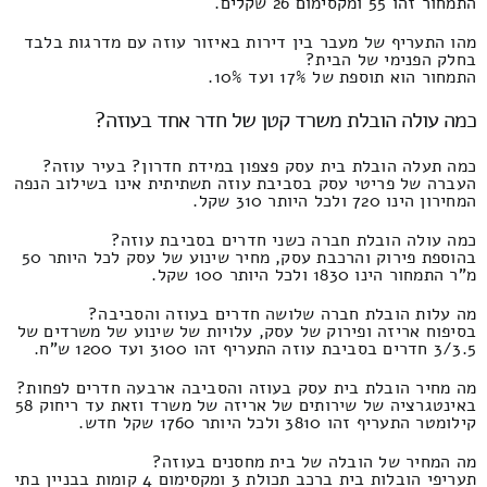
התמחור זהו 55 ומקסימום 26 שקלים.
מהו התעריף של מעבר בין דירות באיזור עוזה עם מדרגות בלבד
בחלק הפנימי של הבית?
התמחור הוא תוספת של 17% ועד 10%.
כמה עולה הובלת משרד קטן של חדר אחד בעוזה?
כמה תעלה הובלת בית עסק פצפון במידת חדרון? בעיר עוזה?
העברה של פריטי עסק בסביבת עוזה תשתיתית אינו בשילוב הנפה
המחירון הינו 720 ולכל היותר 310 שקל.
כמה עולה הובלת חברה כשני חדרים בסביבת עוזה?
בהוספת פירוק והרכבת עסק, מחיר שינוע של עסק לכל היותר 50
מ"ר התמחור הינו 1830 ולכל היותר 100 שקל.
מה עלות הובלת חברה שלושה חדרים בעוזה והסביבה?
בסיפוח אריזה ופירוק של עסק, עלויות של שינוע של משרדים של
3/3.5 חדרים בסביבת עוזה התעריף זהו 3100 ועד 1200 ש"ח.
מה מחיר הובלת בית עסק בעוזה והסביבה ארבעה חדרים לפחות?
באינטגרציה של שירותים של אריזה של משרד וזאת עד ריחוק 58
קילומטר התעריף זהו 3810 ולכל היותר 1760 שקל חדש.
מה המחיר של הובלה של בית מחסנים בעוזה?
תעריפי הובלות בית ברכב תכולת 3 ומקסימום 4 קומות בבניין בתי