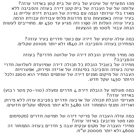
מהו התעריף של שינוע של בית של בית קטן באיזור עוזה?
עלותה של של העברה של בית קטן דירה בעוזה והסביבה ללא
מארז בלי שירותי הנפה עם בחירה של העברת דירת עליית גג
בעיר עוזה באמצעות גרם מדרגות פלוס עבודות עבודת הרמה
בעיר עוזה העלות זה 1190 וזה מגיע עד 450 ₪. מחוייבים לעשות
הנחה עבור 100% מן ההצעות
כמה עולה שינוע של דירה עם כשני חדרים בעיר עוזה?
המחירון בעוזה והסביבה זה 1840 ולא יותר מ2010 שקלים.
מה מחיר מחירון הובלת דירה של שלושה חדרים? בעוזה
והסביבה?
מחירה של בשביל הובלת כל תכולה דירה שמיועדת לשלושה חדרי
שינה בעוזה והסביבה בסינתזה של אריזה ופירוק, אפשרויות
העברה של מיקום מפנים דירה של שותפים המחיר הוא 2200 ולכל
היותר 1450 שקל חדש.
כמה תשלמו על הובלת דירת 4 חדרים ומעלה (70-110 מטר רבוע)
באיזור עוזה?
תעריפי הובלת תכולה של ארבעה חדרים בסביבת עוזה ללא פירוק
ואריזה ומנוף התמחור זהו 3480 ולא יותר מ1870 שקלים חדשים.
כמה עולה העברה של פריטי דירה של חמישה חדרים (מקסימום
120 מטר מרובע) באיזור עוזה?
מחירי העברה של מקום ענקית שבה 5 חדרים בעוזה התמחור זה
4600 ולא יותר מ2000 ש"ח.