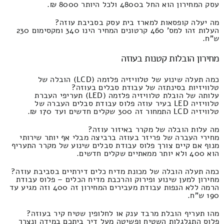
עסק המחירון הוא החל ב4800 ולכל היותר 8000 ₪.
מה יעלה קופסאות למארז בית עסק בסביבת עוזה?
העלות זהו למס' 460 קרטונים המחיר הינו 340 ומקסימום 230
ש"ח.
מחירון הובלות קטנות בעוזה
כמה תעלה שינוע של טלוויזיה פלזמה (LCD) הובלה של
טלוויזיות בסינתזה של עבודת סבלים בעוזה?
עלותה של הובלת טלוויזיה פלזמה (LED) תעריפי העברת
טלוויזיה LED בעיר עוזה פלוס עבודת סבלים העברה של
טלוויזיה LCD התמחור זה 300 שקלים חדשים ועד 170 ₪.
מה עלות הובלה של מקרר באיזור עוזה?
מחירי העברה של פריזר בעוזה ברביצה מבלי אף יותר שירותי
מנוף אם קיים צורך פלוס עבודת סבלים שינוע של מקרר התעריף
הוא 400 ולא יותר ממאתיים שקלים חדשים.
כמה תעלה הובלה של מכונת מדיח כלים דירתיים בסביבת עוזה?
מחירון למען שינוע ופירוק והרכבת מדיח הכלים – פלוס עבודת
הרמה ללא הנפות עבודת מעבירים המחירון זה 400 וזה מגיע עד
190 ש"ח.
מהו תעריף הובלת מרבד ענק או לחלופין שטיח קיר בעוזה?
פלוס התגלגלות השטיח ופשיטה מעל דיר ביתכם במידה ונצרך