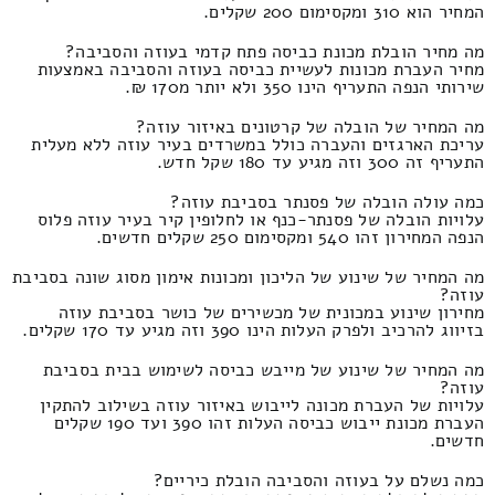
המחיר הוא 310 ומקסימום 200 שקלים.
מה מחיר הובלת מכונת כביסה פתח קדמי בעוזה והסביבה?
מחיר העברת מכונות לעשיית כביסה בעוזה והסביבה באמצעות
שירותי הנפה התעריף הינו 350 ולא יותר מ170 ₪.
מה המחיר של הובלה של קרטונים באיזור עוזה?
עריכת הארגזים והעברה כולל במשרדים בעיר עוזה ללא מעלית
התעריף זה 300 וזה מגיע עד 180 שקל חדש.
כמה עולה הובלה של פסנתר בסביבת עוזה?
עלויות הובלה של פסנתר-כנף או לחלופין קיר בעיר עוזה פלוס
הנפה המחירון זהו 540 ומקסימום 250 שקלים חדשים.
מה המחיר של שינוע של הליכון ומכונות אימון מסוג שונה בסביבת
עוזה?
מחירון שינוע במכונית של מכשירים של כושר בסביבת עוזה
בזיווג להרכיב ולפרק העלות הינו 390 וזה מגיע עד 170 שקלים.
מה המחיר של שינוע של מייבש כביסה לשימוש בבית בסביבת
עוזה?
עלויות של העברת מכונה לייבוש באיזור עוזה בשילוב להתקין
העברת מכונת ייבוש כביסה העלות זהו 390 ועד 190 שקלים
חדשים.
כמה נשלם על בעוזה והסביבה הובלת כיריים?