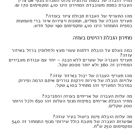
מחיר הובלה של כספת גולמנית פלוס השכרת מנוף אם צריך
העברת כספת משוכבדת המחירון הינו 410 ומקסימום 170 ₪.
מהו התעריף של העברת תכולת ציור בעוזה?
תעריף הובלה של פסלים, תמונות ויצירות איור ברי משמעות
כספית התמחור הינו 410 ומקסימום 190 שקל חדש.
מחירון הובלת רהיטים בעוזה
כמה נשלם על הובלת דלתות עשוי מעץ ולחלופין ברזל באיזור
עוזה?
תעריף העברה של שערים ללא הכנה – יחד עם עבודת מעבירים
המחירון זה 360 ולא יותר מ200 שקל.
מהו תעריף העברה של יבול באיזור עוזה?
עלויות הובלה של פירות וירקות גוררים איתם הרמה ופירוק
במרכול התעריף זהו מתחיל ב410 שקל.
מה עלות העברה של אריחים בעוזה והסביבה?
מחיר הובלת אריחים בסיפוח מנוף העלות זהו 630 ולכל היותר
200 שקלים.
מה עלות הובלת פינת בישול בעיר עוזה?
אפשרות העברה של מטבח כולל שירותי מנוף התמחור זה 540
ומקסימום 250 ש"ח.