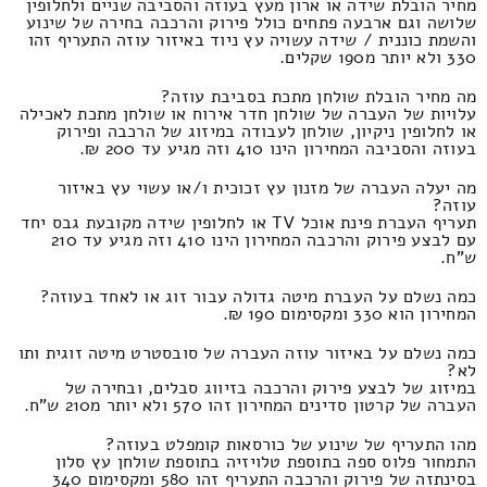
מחיר הובלת שידה או ארון מעץ בעוזה והסביבה שניים ולחלופין
שלושה וגם ארבעה פתחים כולל פירוק והרכבה בחירה של שינוע
והשמת כוננית / שידה עשויה עץ ניוד באיזור עוזה התעריף זהו
330 ולא יותר מ190 שקלים.
מה מחיר הובלת שולחן מתכת בסביבת עוזה?
עלויות של העברה של שולחן חדר אירוח או שולחן מתכת לאכילה
או לחלופין ניקיון, שולחן לעבודה במיזוג של הרכבה ופירוק
בעוזה והסביבה המחירון הינו 410 וזה מגיע עד 200 ₪.
מה יעלה העברה של מזנון עץ זכוכית ו/או עשוי עץ באיזור
עוזה?
תעריף העברת פינת אוכל TV או לחלופין שידה מקובעת גבס יחד
עם לבצע פירוק והרכבה המחירון הינו 410 וזה מגיע עד 210
ש"ח.
כמה נשלם על העברת מיטה גדולה עבור זוג או לאחד בעוזה?
המחירון הוא 330 ומקסימום 190 ₪.
כמה נשלם על באיזור עוזה העברה של סובסטרט מיטה זוגית ותו
לא?
במיזוג של לבצע פירוק והרכבה בזיווג סבלים, ובחירה של
העברה של קרטון סדינים המחירון זהו 570 ולא יותר מ210 ש"ח.
מהו התעריף של שינוע של כורסאות קומפלט בעוזה?
התמחור פלוס ספה בתוספת טלויזיה בתוספת שולחן עץ סלון
בסינתזה של פירוק והרכבה התעריף זהו 580 ומקסימום 340