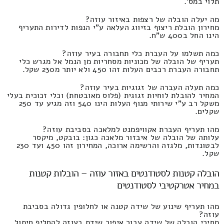
תלוי במס'.
מה יעלה הובלה של רצפות באיזור עוזה?
מחירון הובלת ריצוף בזיווג העלאה ע"י הנפות לדירות התעריף
הינו החל ב400 ש"ח.
כמה תשלמו על העברת כלי תחבורה בעיר עוזה?
תעריף של הובלה של מכוניות מסחריות מן הנמל אל מגרש כלי
תחבורה העברת רכבים העלות זהו 450 ולא יותר מ230 שקל.
כמה תעלה העברה של זגוגיות בעיר עוזה?
המחיר להובלת לוחיות זגוגית (פלוס מאובטחת) וכלי זכוכית בעלי
משקל רב ע"י שירותי מנוף העלות הינו 540 וזה מגיע עד 250
שקלים.
מהו תעריף העברת אקוויפמנט למלאכה בסביבת עוזה?
עלותה של הובלה של איבזור מלאכה כגון: בובקט, מיקסר
לבטונדות, מלגזה והרשימה ארוכה, המחירון זהו 450 ועד 230
שקל.
הובלה קטנות לסטודנטים באזור עוזה – הובלות קטנות
במחיר אטרקטיבי לסטודנטים
מהו תעריף שינוע של שידה קטנה או לחלופין גדולה בסביבת
עוזה?
מחירי הובלה של שידה עבור איפור שידת בעוזה להחליף חיתול