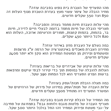
מהו התעריף של העברת בית נופש בסביבת עוזה?
מחיר הובלה של צימר עשוי מעץ בעזרת השכרת מנוף העלות זה
850 ועד 350 שקלים חדשים.
מהי עלות העברת חיות מחמד בעוזה והסביבה?
תעריפי הובלה של חיות מחמד בדומה לבעלי חיים לדירה, חיות
בר, בהמות, בהמות קטנות, חמורים והרשימה ארוכה, העלות הוא
820 ולכל היותר 450 שקלים.
כמה נשלם על העברת מזון באיזור עוזה?
מחירון העברת מאכלים באינטגרציה של הרמה ע"ג מרצפות
ומשטחים ופירוק מן המשטח המחירון הוא 570 ולא יותר מ240
שקלים חדשים.
מהי עלות שינוע של אביזרים של בריאות בעוזה?
העלות להובלה של כמוסות תוך כדי קירור לבתי שיקום ומרפאות
ברשות הפרט התעריף הוא לכל הפחות 390 שקל.
כמה תעלה הובלת חנות/עסק בעוזה?
עלות העברה של חנות/עסק במיזוג של פירוק של הרהיטים של
המשרד התעריף זה מתחיל מ550 שקלים חדשים.
מה המחיר של הובלת קירות מגבס בסביבת עוזה?
תעריף העברה של פלטות מגבס ולוחות גבס? בתמזוגת של סחיבה
על-גבי משטח ופירוק המחיר זהו החל בולכל היותר 300 שקל.