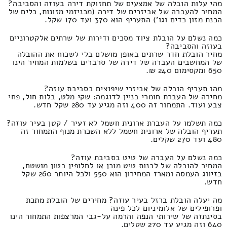
מהי עלות הובלה של אמצעים של תחזוקת דירה בעוזה והסביבה?
המחיר להעברה של אביזרים של דירה (מכניזמי מזונות, כלים של
הכנת מזון כדים וגו') התעריף הוא 370 ועד 170 שקל.
כמה נשלם על הובלת ציוד מסכים ודירות של שרתים אלקטרוניים
בעוזה והסביבה?
מחיר הובלת חדר שרתים באופן מושלם בלי לשכוח את ההובלה
של המחשבים העברה של דירה של סרברים בשלמות המחיר הינו
650 ומקסימום 240 ₪.
מהו תעריף הובלה של אביזרי שיפוצים בסביבת עוזה?
מחירה של העברת חומרי בניין לדוגמה: שקי מלט, בלות חול, פחי
צבע ועוד. התמחור זה 400 וזה מגיע עד 280 שקל חדש.
כמה תשלמו על העברת ארונית חשמל לא זעיר / קטן בעיר עוזה?
תעריף הובלה של ארונית חשמל ללא השכרת מנוף התמחור זה
480 ועד 270 שקלים.
כמה נשלם על העברה של טיט בסביבת עוזה?
המחיר להובלה של לבנות טיט מוכן או לחלופין בטון מושטח,
בזיווג העמסה ומארז המחירון הוא 550 ולכל היותר 260 שקל
חדש.
מה יעלה הובלת ברזל בעיר עוזה? מחירים של הובלת מתכת
ופרופילים של אלומיניום לכל פינה
בסינתזה של שירותי הנפה והרמה על-גבי המרצפות התמחור הינו
640 וזה מגיע עד 270 שקלים.