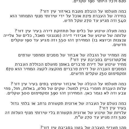
620 ולכל היותר 190 שקלים.
כמה תשלמו על הובלת מטבח באיזור עין דור?
בחירה של העברת פינת אוכל על ידי שירותי מנוף התמחור הוא
540 וזה מגיע עד 270 שקל חדש.
כמה תעלה שינוע של כלים של תחזוקת דירה בעיר עין דור?
עלותה של שינוע של אביזרי דירה (מנגנוני מאכל, כלים של צלייה
צנצנות וכיוצא בו) המחירון זהו 330 וזה מגיע עד 190 שקלים
חדשים.
מה המחיר של הובלה של אבזור של מסכים ומחסני שרתים
אלקטרוניים בסביבת עין דור?
מחיר שינוע של דירת סרברים באופן מושלם הכוללת העברת
המסכים העברה של דירת סרברים מהקצה לקצה המחיר הוא 670
ומקסימום 230 שקלים חדשים.
כמה תשלמו על הובלה של איבזור שיפוץ בתים בעיר עין דור?
עלות העברת חומרי בניין למשל: שקים של מלט, באלות, חול, פחי
צבע וזה לא נגמר כאן. המחירון זהו 390 ומקסימום 300 שקלים.
כמה נשלם על העברה של ארונית תקשורת נרחב או בלתי גדול
בעיר עין דור?
עלויות של שינוע של ארונית תקשורת בלי שירותי מנוף העלות זה
520 וזה מגיע עד 270 ש"ח.
מהו תעריף העברה של בטון בסביבת עין דור?