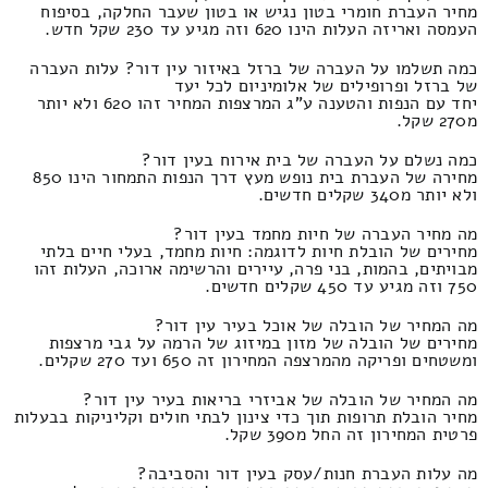
מחיר העברת חומרי בטון נגיש או בטון שעבר החלקה, בסיפוח
העמסה ואריזה העלות הינו 620 וזה מגיע עד 230 שקל חדש.
כמה תשלמו על העברה של ברזל באיזור עין דור? עלות העברה
של ברזל ופרופילים של אלומיניום לכל יעד
יחד עם הנפות והטענה ע"ג המרצפות המחיר זהו 620 ולא יותר
מ270 שקל.
כמה נשלם על העברה של בית אירוח בעין דור?
מחירה של העברת בית נופש מעץ דרך הנפות התמחור הינו 850
ולא יותר מ340 שקלים חדשים.
מה מחיר העברה של חיות מחמד בעין דור?
מחירים של הובלת חיות לדוגמה: חיות מחמד, בעלי חיים בלתי
מבויתים, בהמות, בני פרה, עיירים והרשימה ארוכה, העלות זהו
750 וזה מגיע עד 450 שקלים חדשים.
מה המחיר של הובלה של אוכל בעיר עין דור?
מחירים של הובלה של מזון במיזוג של הרמה על גבי מרצפות
ומשטחים ופריקה מהמרצפה המחירון זה 650 ועד 270 שקלים.
מה המחיר של הובלה של אביזרי בריאות בעיר עין דור?
מחיר הובלת תרופות תוך כדי צינון לבתי חולים וקליניקות בבעלות
פרטית המחירון זה החל מ390 שקל.
מה עלות העברת חנות/עסק בעין דור והסביבה?