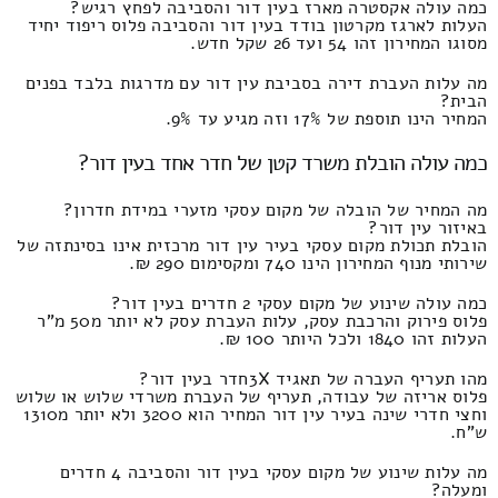
כמה עולה אקסטרה מארז בעין דור והסביבה לפחץ רגיש?
העלות לארגז מקרטון בודד בעין דור והסביבה פלוס ריפוד יחיד
מסוגו המחירון זהו 54 ועד 26 שקל חדש.
מה עלות העברת דירה בסביבת עין דור עם מדרגות בלבד בפנים
הבית?
המחיר הינו תוספת של 17% וזה מגיע עד 9%.
כמה עולה הובלת משרד קטן של חדר אחד בעין דור?
מה המחיר של הובלה של מקום עסקי מזערי במידת חדרון?
באיזור עין דור?
הובלת תכולת מקום עסקי בעיר עין דור מרכזית אינו בסינתזה של
שירותי מנוף המחירון הינו 740 ומקסימום 290 ₪.
כמה עולה שינוע של מקום עסקי 2 חדרים בעין דור?
פלוס פירוק והרכבת עסק, עלות העברת עסק לא יותר מ50 מ"ר
העלות זהו 1840 ולכל היותר 100 ₪.
מהו תעריף העברה של תאגיד 3Xחדר בעין דור?
פלוס אריזה של עבודה, תעריף של העברת משרדי שלוש או שלוש
וחצי חדרי שינה בעיר עין דור המחיר הוא 3200 ולא יותר מ1310
ש"ח.
מה עלות שינוע של מקום עסקי בעין דור והסביבה 4 חדרים
ומעלה?