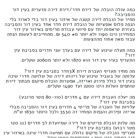
כמה עולה הובלה של דירת חדר/דירת דירה מזערית בעין דור
והסביבה?
מחיר של הובלת דירה קטנה של איזור בעין דור בלי לארוז בלי
הנפה פלוס אופציות של הובלת דירת חדר אחד בעין דור והסביבה
בעזרת טראסות יחד עם סיועי עבודת מרימים באיזור עין דור
המחירון הינו 1190 ולא יותר מ# 540 ₪. מתחייבים לעשות הנחה
עבור מאה אחוז מההצעות
כמה תעלה שינוע של דירה עם בערך שני חדרים בסביבת עין
דור?
התעריף בעיר עין דור הוא 1870 ולא יותר מ2060 שקלים.
מה מחיר תעריף העברת דירת 3Xחדר בסביבת עין דור?
עלותה של בשביל שינוע של ריהוט דירה של שלושה חדרי שינה
בעין דור כולל פירוק ואריזה, אפשרות הובלת מיקום מבתוך דירת
שותפים העלות הינו 2200 ועד 1490 שקלים.
מה יעלה העברת דירה עם 4 חדרים (80-110 מטר מרובע)
בסביבת עין דור?
עלויות של העברה של פריטי 4 חדרים בעין דור והסביבה מבלי
אריזה ופירוק והנפות המחיר זה 3530 ולכל היותר 1830 ש"ח.
מה עלות הובלת פריטים של דירה שמיועדת ל5 חדרים (גג 120
מטר רבוע) בסביבת עין דור?
תעריפי הובלה של מיקום גדולה עם חמישה חדרי שינה באיזור עין
דור המחיר הינו 4200 ומקסימום 1900 שקל.