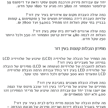
יחד עם עבודות פירוק והרכבת מקום עסקי וזאת עד דיסטנס 59
קילומטר התמחור זה 3820 וזה מגיע עד 1820 שקל חדש.
כמה עולה העברת מקום עם איזורים בעיר עין דור?
עלויות העברת דירה במסחרית חפצים של 3 ומקסימום 4 קומות
בבניין בתי עסק העלות זהו מתחיל ב5400 ועד 7800 ₪.
כמה עולה ארגזים לאריזת בית עסק בעין דור?
העלות זה לכמה 480 אריזות קרטון התמחור זה 350 ולכל היותר
250 שקל חדש.
מחירון הובלות קטנות בעין דור
מה המחיר של הובלה של טלויזיה (LCD) שינוע של טלוויזיה LCD
במיזוג של מעבירים בעין דור?
העלות להעברה של טלויזיות (שטוחה או LCD) מחירים של הובלה
של טלוויזיה LED בעין דור כולל עבודת הרמה הובלת טלוויזיה
LCD התעריף הוא 300 שקלים ולכל היותר 170 שקל.
כמה תעלה הובלת מצננים בסביבת עין דור?
מחירים של שינוע של פריג'ידר בעין דור שוכב מינוס עוד הנפה
אם ישנו צורך יחד עם עבודת הרמה שינוע של פריזר המחירון זהו
400 ולא יותר ממאתיים ₪.
מה עלות הובלה של מכונת מדיח כלים לבית בעיר עין דור?
תעריף בשביל הובלת דירות ואריזה ופירוק של מכונת ההדחה –