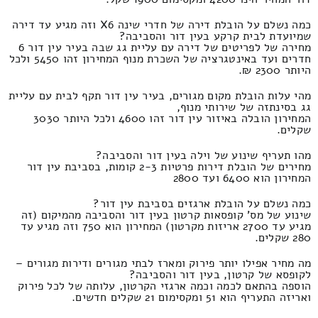
כמה נשלם על הובלת דירה של חדרי שינה X6 וזה מגיע עד דירה
שמיועדת לבית קרקע בעין דור והסביבה?
מחירה של לפריטים של דירה עם עליית גג שבה בעיר עין דור 6
חדרים ועד באינטגרציה של השכרת מנוף המחירון זהו 5450 ולכל
היותר 2300 ₪.
מהי עלות הובלת מקום מגורים, בעיר עין דור תקף לבית עם עליית
גג בסינתזה של שירותי מנוף,
המחירון הובלה באיזור עין דור זהו 4600 ולכל היותר 3030
שקלים.
מהו תעריף שינוע של וילה בעין דור והסביבה?
מחירים של הובלת דירות פרטיות 2-3 קומות, בסביבת עין דור
המחירון הוא 6400 ועד 2800
כמה נשלם על הובלת ארגזים בסביבת עין דור?
שינוע של מס' קופסאות קרטון בעין דור והסביבה מהמיקום (זה
מגיע עד 2700 אריזות מקרטון) המחירון הוא 750 וזה מגיע עד
280 שקלים.
מה מחיר אפילו יותר פירוק ומארז לבתי מגורים ודירות מגורים –
לקופסא של קרטון, בעין דור והסביבה?
הוספה בהתאם לכמה וכמה ארגזי הקרטון, עלותה של לכל פירוק
ואריזה התעריף הוא 51 ומקסימום 21 שקלים חדשים.