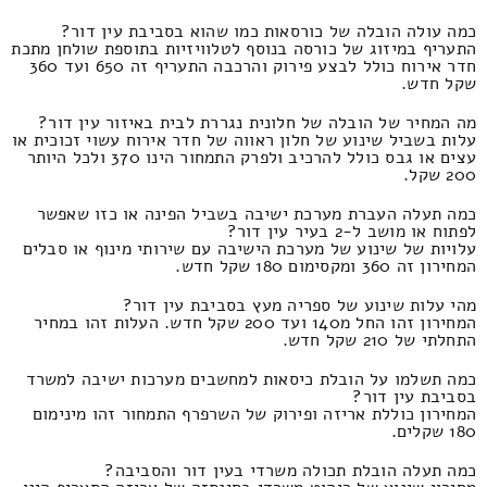
כמה עולה הובלה של כורסאות כמו שהוא בסביבת עין דור?
התעריף במיזוג של כורסה בנוסף לטלוויזיות בתוספת שולחן מתכת
חדר אירוח כולל לבצע פירוק והרכבה התעריף זה 650 ועד 360
שקל חדש.
מה המחיר של הובלה של חלונית נגררת לבית באיזור עין דור?
עלות בשביל שינוע של חלון ראווה של חדר אירוח עשוי זכוכית או
עצים או גבס כולל להרכיב ולפרק התמחור הינו 370 ולכל היותר
200 שקל.
כמה תעלה העברת מערכת ישיבה בשביל הפינה או כזו שאפשר
לפתוח או מושב ל-2 בעיר עין דור?
עלויות של שינוע של מערכת הישיבה עם שירותי מינוף או סבלים
המחירון זה 360 ומקסימום 180 שקל חדש.
מהי עלות שינוע של ספריה מעץ בסביבת עין דור?
המחירון זהו החל מ140 ועד 200 שקל חדש. העלות זהו במחיר
התחלתי של 210 שקל חדש.
כמה תשלמו על הובלת כיסאות למחשבים מערכות ישיבה למשרד
בסביבת עין דור?
המחירון כוללת אריזה ופירוק של השרפרף התמחור זהו מינימום
180 שקלים.
כמה תעלה הובלת תכולה משרדי בעין דור והסביבה?