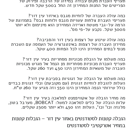
תעריף העברת מקום עבודה במיזוג של הרכבה ופירוק של
הפריטים של החנות המחירון זה החל ב500 שקל חדש.
כמה עולה העברה של לוחיות מגבס באיזור עין דור?
תעריפי העברת צלחות עשויות מגבס ולוחות גבס? בתמזוגת של
הרמה על-גבי משטח ואריזה המחירון הוא מינימום ולא יותר
מ300 שקל. נקבע על-פי מס'.
כמה עולה שינוע של רצפות בעין דור והסביבה?
מחירון העברה של רצפות באינטגרציה של העמסה עם השכרת
מנוף לבתים המחירון הינו לכל הפחות 400 שקל.
כמה תשלמו על הובלת מכוניות מסחריות בעיר עין דור?
תעריף העברת מכוניות מסחריות מן הנמל אל מגרש מכוניות
העברה של משאיות המחירון הינו 450 ועד 260 שקל.
כמה תשלמו על הובלה של זגוגיות בסביבת עין דור?
העלות להובלת לוחיות זגוגית (עם מקובעת) וכלי זגוגית כבדים
כולל שירותי הנפה המחירון הינו 550 וזה מגיע עד 260 ש"ח.
מה מחיר הובלה של אקוויפמנט למלאכה בעיר עין דור?
עלות הובלה של כלים למלאכה למשל: BOBCAT, מערבל בטון,
מלגזה וכו' וכו', העלות זהו 450 ולא יותר מ230 שקלים.
הובלה קטנות לסטודנטים באזור עין דור – הובלות קטנות
במחיר אטרקטיבי לסטודנטים