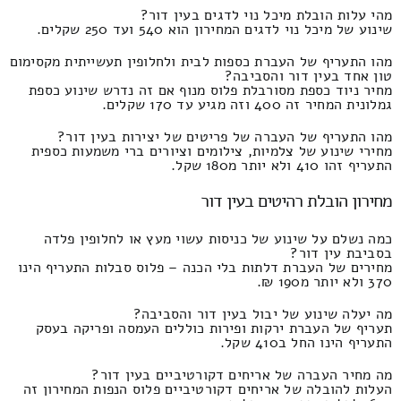
מהי עלות הובלת מיכל נוי לדגים בעין דור?
שינוע של מיכל נוי לדגים המחירון הוא 540 ועד 250 שקלים.
מהו התעריף של העברת כספות לבית ולחלופין תעשייתית מקסימום
טון אחד בעין דור והסביבה?
מחיר ניוד כספת מסורבלת פלוס מנוף אם זה נדרש שינוע כספת
גמלונית המחיר זה 400 וזה מגיע עד 170 שקלים.
מהו התעריף של העברה של פריטים של יצירות בעין דור?
מחירי שינוע של צלמיות, צילומים וציורים ברי משמעות כספית
התעריף זהו 410 ולא יותר מ180 שקל.
מחירון הובלת רהיטים בעין דור
כמה נשלם על שינוע של כניסות עשוי מעץ או לחלופין פלדה
בסביבת עין דור?
מחירים של העברת דלתות בלי הכנה – פלוס סבלות התעריף הינו
370 ולא יותר מ190 ₪.
מה יעלה שינוע של יבול בעין דור והסביבה?
תעריף של העברת ירקות ופירות כוללים העמסה ופריקה בעסק
התעריף הינו החל ב410 שקל.
מה מחיר העברה של אריחים דקורטיביים בעין דור?
העלות להובלה של אריחים דקורטיביים פלוס הנפות המחירון זה