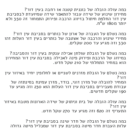
כמה עולה הובלה של כוננית קטנה או רחבה בעין דור?
מחירון שינוע של שידה עבור להתאפר שידה שמיועדת לבסביבת
עין דור החלפת חיתול בזיווג הרכבה ופירוק התמחור זה 350 ולא
יותר מ180 ש"ח.
כמה נשלם על העברה של ארון של כותרים בסביבת עין דור?
מחירי שינוע והרכבה של אצטבה של כותרים בעין דור העלות זהו
330 וזה מגיע עד 200 שקלים.
כמה נשלם על הובלת שולחן אכילה ענקית בעין דור והסביבה?
במיזוג של הרכבת ופירוק פינה לאכילה בסביבת עין דור המחירון
הוא במחיר התחלתי של 210 שקל חדש.
כמה נשלם על הובלת מזרנים לשניים או לחלופין יחיד באיזור עין
דור?
המחיר להובלה של מזרן זוגי, בודד, מזרן עמינח בסינתזה של
עבודת מעבירים בסביבת עין דור העלות הוא 230 וזה מגיע עד
190 שקלים חדשים.
כמה עולה הובלה של בית וניתוק של שידה הארונות מטבח באיזור
עין דור?
התעריף זה 620 וזה מגיע עד 270 שקל חדש.
כמה נשלם על הובלה של חדר שינה בסביבת עין דור?
עלות העברת חדר מיטה בסביבת עין דור שמכליל מיטה גדולה