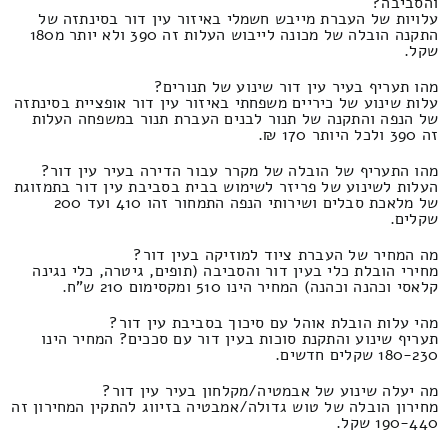
והסביבה?
עלויות של העברת מייבש חשמלי באיזור עין דור בסינתזה של
התקנה הובלה של מכונה לייבוש העלות זה 390 ולא יותר מ180
שקל.
מהו תעריף בעיר עין דור שינוע של תנורים?
עלות שינוע של כיריים משפחתי באיזור עין דור אופציית בסינתזה
של הנפה והתקנה של תנור לבנים העברת תנור במשפחה העלות
זה 390 ולכל היותר 170 ₪.
מהו התעריף של הובלה של מקרר עבור הדירה בעיר עין דור?
העלות לשינוע של פריזר לשימוש בבית בסביבת עין דור בתמזוגת
של מלאכת סבלים ושירותי הנפה התמחור זהו 410 ועד 200
שקלים.
מה המחיר של העברת ציוד למוזיקה בעין דור?
מחירי הובלת כלי בעין דור והסביבה (תופים, גיטרה, כלי נגינה
קלאסי וכהנה וכהנה) המחיר הינו 510 ומקסימום 210 ש"ח.
מהי עלות הובלת אוהל עם סיכוך בסביבת עין דור?
תעריף שינוע והתקנת סוכות בעין דור עם סככים? המחיר הינו
180-230 שקלים חדשים.
מה יעלה שינוע של אבמטיה/מקלחון בעיר עין דור?
מחירון הובלה של טוש גדולה/אמבטיה בזיווג להתקין המחירון זה
190-440 שקל.