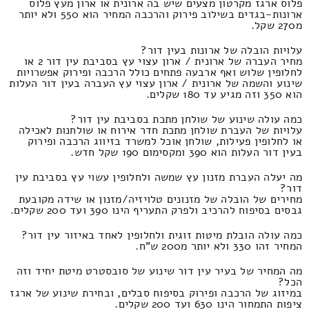
פלוס ארגז מקרטון מצעים שיש בה ארונית או ארון מעץ פלוס
ארונות-בגדים בשילוב פירוק והרכבה המחיר הוא 550 ולא יותר
מ270 שקל.
עלויות הובלה של ארונות בעין דור?
מחיר העברה של ארונית / ארון עצוי עץ בסביבת עין דור 2 או
לחלופין שלוש ואף ארבעה פתחים כולל הרכבה ופירוק אפשרויות
שינוע והשמה של ארונית / ארון עצוי עץ העברה בעין דור העלות
הוא 350 וזה מגיע עד 180 שקלים.
כמה עולה שינוע של שולחן מתכת בסביבת עין דור?
עלויות של העברת שולחן מתכת חדר אירוח או שולחנות לאכילה
או לחלופין פעילות, שולחן אוכל למשרד בזיווג הרכבה ופירוק
בעין דור העלות הוא 390 ומקסימום 190 שקל חדש.
מה יעלה העברת מזנון עץ שמשה ולחלופין עשוי עץ בסביבת עין
דור?
מחירים של הובלה של מזנונים טלויזיה/מזנון או שידה מקובעת
גבסים בסיפוח להרכיב ולפרק התעריף הינו 390 ועד 200 שקלים.
כמה עולה הובלת מיטות זוגית ולחלופין לאחד באיזור עין דור?
המחיר זהו 330 ולא יותר מ200 ש"ח.
מה המחיר של בעיר עין דור שינוע של סובסטרט מיטת יחיד וזה
הכל?
במיזוג של הרכבה ופירוק בסיפוח סבלים, ובחירת שינוע של ארגז
ציפות התמחור הינו 630 ועד 200 שקלים.