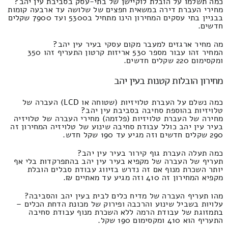
כמה תשלמו על הובלת לוקיישן של בתי-עסק בסביבת עין יהב?
מחירי העברת דירה במשאית חפצים של שלושה עד ארבעה קומות
בבניין בתי עסקים המחירון הינו מתחיל ב5300 ועד 7900 שקלים
חדשים.
מה מחיר ארגזים למעבר מקום עסקי בעיר עין יהב?
המחיר זהו עבור מספר 530 אריזות קרטון התעריף זהו 350
ומקסימום 220 שקלים חדשים.
מחירון הובלות קטנות בעין יהב
כמה נשלם על העברת טלויזיות (שטוחה או LCD) העברה של
טלויזיות בהוספת סחיבה בסביבת עין יהב?
מחירה של העברת טלויזיות (פלזמה) מחירי העברה של טלויזיה
בעיר עין יהב כולל עבודת סחיבה שינוע של טלויזיה המחירון זה
290 שקלים חדשים וזה מגיע עד 190 שקל חדש.
כמה תעלה העברת גוף קירור בעיר עין יהב?
תעריף של העברה של מקפיא בעיר עין יהב בהתפרקדות בלי אף
יותר השכרת מנוף אם זה נדרש בזיווג עבודת סבלים הובלת
מקפיא המחירון זה 410 וזה מגיע עד מאתיים ₪.
מהו תעריף העברה של מדיח כלים לבית בעין יהב והסביבה?
עלויות בשביל שינוע והרכבה ופירוק של מכונת הדחת הכלים –
בתמזוגת של עבודת הרמה ללא השכרת מנוף עבודת סחיבה
התעריף הוא 410 ומקסימום 190 שקל.