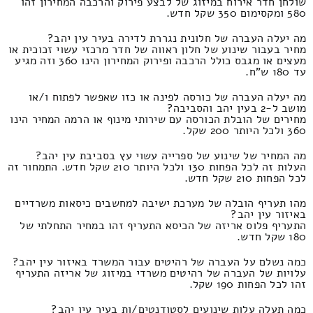
שולחן חדר אירוח במיזוג של לבצע פירוק והרכבה המחירון זהו
580 ומקסימום 350 שקל חדש.
מה יעלה העברה של חלונית נגררת לדירה בעיר עין יהב?
מחיר בעבור שינוע של חלון ראווה של חדר מרכזי עשוי זכוכית או
מעצים או מגבס כולל הרכבה ופירוק המחירון הינו 360 וזה מגיע
עד 180 ש"ח.
מה יעלה העברה של כורסה לפינה או כזו שאפשר לפתוח ו/או
מושב ל-2 בעין יהב והסביבה?
מחירים של הובלת הכורסה עם שירותי מינוף או הרמה המחיר הינו
360 ולכל היותר 200 שקל.
מה המחיר של שינוע של ספרייה עשוי עץ בסביבת עין יהב?
העלות זה לכל הפחות 130 ולכל היותר 210 שקל חדש. התמחור זה
לכל הפחות 210 שקל חדש.
מהו תעריף הובלה של מערכת ישיבה למחשבים כיסאות משרדיים
באיזור עין יהב?
התעריף פלוס אריזה של הכיסא התעריף זהו במחיר התחלתי של
180 שקל חדש.
כמה נשלם על העברה של רהיטים עבור המשרד באיזור עין יהב?
עלויות של העברה של רהיטים משרדי במיזוג של אריזה התעריף
זהו לכל הפחות 190 שקל.
כמה תעלה עלות שינועים לסטודנטים/ות בעיר עין יהב?