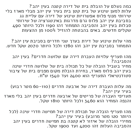
כמה נשלם על הובלת בית של דירה קטנה בעין יהב?
עלות למען שינוע של בית קטן בית בעיר עין יהב מבלי מארז בלי
שירותי מנוף פלוס אפשרויות שינוע של דירה עם עליית גג
בסביבת עין יהב פלוס גרם מדרגות באינטגרציה של שירותי
סבלות בעין יהב והסביבה התמחור זהו 1190 ולכל היותר 490
שקלים חדשים. באים בהבטחה להוזיל 100% מן ההצעות
מהי עלות שינוע של דירת בערך שני חדרים בסביבת עין יהב?
התמחור בסביבת עין יהב זהו 1780 ולכל היותר 2070 שקל חדש.
מהו תעריף עלויות העברת דירה עם שלושה חדרים? בעין יהב
והסביבה?
מחיר בשביל הובלה של כל תכולה בית של שלושה חדרי שינה
בעין יהב פלוס מארז, בחירת הובלת מקום מפנים בית של ציבור
סטודנטיאלי התעריף הוא 2400 ועד 1540 ש"ח.
מה עלות העברת דירה של ארבעה חדרים (60-110 מטר רבוע)
בעיר עין יהב?
תעריפי העברה של פריטים של ארבעה חדרים בעין יהב בלי מארז
והנפה המחיר הוא 3460 ולכל היותר 1810 שקל.
מהו תעריף הובלה של תכולת דירה של חמישה חדרי שינה (לכל
היותר 120 מטר מרובע) בעיר עין יהב?
מחירי הובלה של איזור לא קטנה בת חמישה חדרים בעין יהב
והסביבה העלות זהו 4200 ועד 1900 שקל.