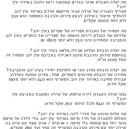
מה יעלה העברת ארון-בגדים קטנטנה ו/או רחבה באיזור עין
יהב?
תעריף העברה של שידה עבור מייקאפ שידת באיזור עין יהב
להחליף טיטול בשילוב לבצע פירוק והרכבה התמחור הוא 350
ולא יותר מ200 שקלים.
מה המחיר של העברת ספרייה של ספרים בעין יהב?
עלויות של הובלת דירות והשמה של ספרייה של כותרים בעין יהב
והסביבה המחירון הינו 350 ולא יותר מ180 ₪.
מה יעלה הובלת שולחן אכילה מלאה בעיר עין יהב?
בהוספת פירוק והרכבת מזנון לאכילה בסביבת עין יהב המחיר זה
החל מ210 ש"ח.
מה יעלה הובלת מזרן זוגי או לחלופין יחידי בעין יהב והסביבה?
מחירה של הובלת מזרונים לשתיים, אחד, מזרון עמינח בשילוב
עבודת סחיבה באיזור עין יהב התעריף הוא 240 ולא יותר מ190
שקל חדש.
כמה עולה העברת דירה וניתוק של שידה המטבח בסביבת עין
יהב?
התעריף זה 640 ולכל היותר 250 שקל חדש.
מה עלות שינוע של חדרי לינה באיזור עין יהב?
העלות להעברה של חדר מיטה באיזור עין יהב בלי לדלג על מיטת
נוער יחד עם קופסה כלי מיטה + ארונית / ארון עצוי עץ שיש בה
שידה יחד עם פירוק והרכבה התעריף זה 550 ועד 260 שקלים.