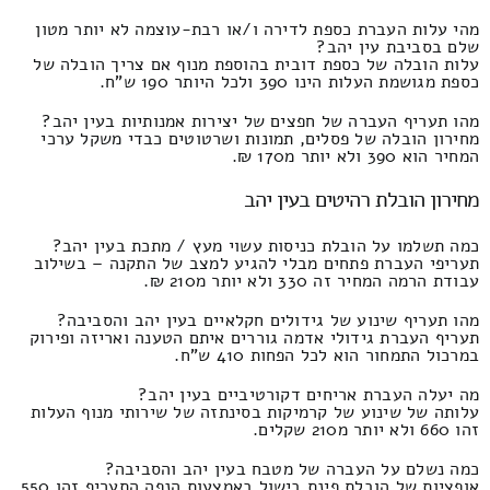
מהי עלות העברת כספת לדירה ו/או רבת-עוצמה לא יותר מטון
שלם בסביבת עין יהב?
עלות הובלה של כספת דובית בהוספת מנוף אם צריך הובלה של
כספת מגושמת העלות הינו 390 ולכל היותר 190 ש"ח.
מהו תעריף העברה של חפצים של יצירות אמנותיות בעין יהב?
מחירון הובלה של פסלים, תמונות ושרטוטים כבדי משקל ערכי
המחיר הוא 390 ולא יותר מ170 ₪.
מחירון הובלת רהיטים בעין יהב
כמה תשלמו על הובלת כניסות עשוי מעץ / מתכת בעין יהב?
תעריפי העברת פתחים מבלי להגיע למצב של התקנה – בשילוב
עבודת הרמה המחיר זה 330 ולא יותר מ210 ₪.
מהו תעריף שינוע של גידולים חקלאיים בעין יהב והסביבה?
תעריף העברת גידולי אדמה גוררים איתם הטענה ואריזה ופירוק
במרכול התמחור הוא לכל הפחות 410 ש"ח.
מה יעלה העברת אריחים דקורטיביים בעין יהב?
עלותה של שינוע של קרמיקות בסינתזה של שירותי מנוף העלות
זהו 660 ולא יותר מ210 שקלים.
כמה נשלם על העברה של מטבח בעין יהב והסביבה?
אופציות של הובלת פינת בישול באמצעות הנפה התעריף זהו 550