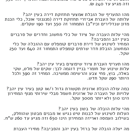
וזה מגיע עד 240 ₪.
מהו התעריף של הובלת אמצעי תחזוקת דירה בעין יהב?
עלותה של העברת אביזרי תחזוקת דירה (מנגנוני אוכל, כלי הכנת
מזון שנדלירים וכיו"ב) התמחור זה 350 ועד 190 שקלים.
מהי עלות העברה של ציוד של כלי מחשוב וחדרים של סרברים
בעין יהב והסביבה?
המחיר לשינוע של דירת סרברים קומפלט עם ההובלה של כלי
המחשוב הובלת חדר שרתים קומפלט התמחור זה 640 ועד 230
שקל.
מהו תעריף העברת ציוד שיפוצים בעיר עין יהב?
עלות שינוע של חומרי בניין דוגמה לכך: שקים של מלט, שקי
באלה, בוץ, פחי צבע והרשימה ממשיכה. המחיר זה 390 ולכל
היותר 290 שקל חדש.
כמה עולה הובלת ארונית תקשורת גדול ו/או קטן בעיר עין יהב?
עלויות של העברה של ארונית חשמל מבלי שירותי מנוף המחירון
הינו 510 ולא יותר מ300 שקל.
מהי עלות הובלה של בטון בעין יהב?
העלות לשינוע של לבנות טיט נגיש או מבנים מבטון שהוחלק,
בשילוב העמסה ואריזה המחירון הינו 650 וזה מגיע עד 260 ש"ח.
מה יעלה הובלה של ברזל בעין יהב והסביבה? מחירי העברת