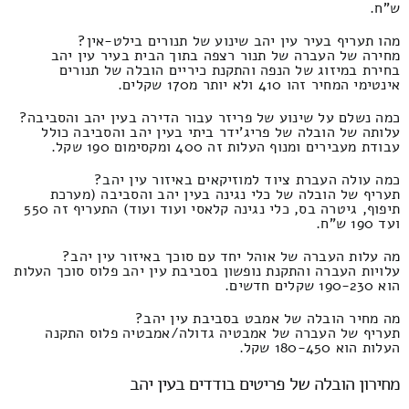
ש"ח.
מהו תעריף בעיר עין יהב שינוע של תנורים בילט-אין?
מחירה של העברה של תנור רצפה בתוך הבית בעיר עין יהב
בחירת במיזוג של הנפה והתקנת כיריים הובלה של תנורים
אינטימי המחיר זהו 410 ולא יותר מ170 שקלים.
כמה נשלם על שינוע של פריזר עבור הדירה בעין יהב והסביבה?
עלותה של הובלה של פריג'ידר ביתי בעין יהב והסביבה כולל
עבודת מעבירים ומנוף העלות זה 400 ומקסימום 190 שקל.
כמה עולה העברת ציוד למוזיקאים באיזור עין יהב?
תעריף של הובלה של כלי נגינה בעין יהב והסביבה (מערכת
תיפוף, גיטרה בס, כלי נגינה קלאסי ועוד ועוד) התעריף זה 550
ועד 190 ש"ח.
מה עלות העברה של אוהל יחד עם סוכך באיזור עין יהב?
עלויות העברה והתקנת נופשון בסביבת עין יהב פלוס סוכך העלות
הוא 190-230 שקלים חדשים.
מה מחיר הובלה של אמבט בסביבת עין יהב?
תעריף של העברה של אמבטיה גדולה/אמבטיה פלוס התקנה
העלות הוא 180-450 שקל.
מחירון הובלה של פריטים בודדים בעין יהב