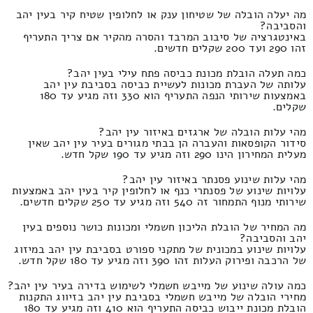
מה יעלה הובלה של שטיחון ענק או לחלופין שטיח קיר בעין יהב
והסביבה?
באינטגרציה של סיבוב המרבד והסרה מהקיר אם צריך התעריף
זהו 290 ועד 200 שקלים חדשים.
כמה תעלה הובלת מכונת כביסה פתח עילי בעין יהב?
עלותה של העברת מכונות לעשיית כביסה בסביבת עין יהב
באמצעות שירותי הנפה התעריף הוא 330 וזה מגיע עד 180
שקלים.
מהי עלות הובלה של ארגזים באיזור עין יהב?
סידור הקופסאות והעברה הן בבתי מגורים בעיר עין יהב שאין
מעלית המחירון הינו 290 וזה מגיע עד 190 שקל חדש.
מהי עלות שינוע פסנתר באיזור עין יהב?
עלויות שינוע של פסנתרי כנף או לחלופין קיר בעין יהב באמצעות
שירותי מנוף התמחור זה 540 וזה מגיע עד 250 שקלים חדשים.
מה המחיר של הובלת הליכון חשמלי ומכונות כושר נוספים בעין
יהב והסביבה?
עלויות שינוע במכונית של מתקני ספורט בסביבת עין יהב במיזוג
של הרכבה ופירוק העלות זהו 390 וזה מגיע עד 180 שקל חדש.
כמה עולה שינוע של מייבש חשמלי לשימוש בדירה בעיר עין יהב?
מחירי הובלה של מייבש חשמלי בסביבת עין יהב בזיווג התקנות
הובלת מכונת ייבוש כביסה התעריף הוא 410 וזה מגיע עד 180