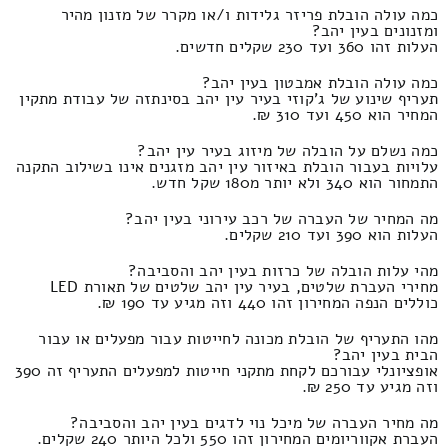
כמה עולה הובלת פריזר גלידות ו/או מקרר של מזנון מהיר
ומזנונים בעין יהב?
העלות זהו 360 ועד 230 שקלים חדשים.
כמה עולה הובלת אמבטון בעין יהב?
תעריף שינוע של ג'קוזי בעיר עין יהב בסינתזה של עבודת מתקין
המחיר הוא 450 ועד 310 ₪.
כמה נשלם על הובלה של מיזוג בעיר עין יהב?
עלויות בעבור הובלת באיזור עין יהב מזגנים אינו בשילוב התקנה
התמחור הוא 340 ולא יותר מ180 שקל חדש.
מה המחיר של העברה של רכב עירוני בעין יהב?
העלות הוא 390 ועד 210 שקלים.
מהי עלות הובלה של כרזות בעין יהב והסביבה?
מחירי העברת שלטים, בעיר עין יהב שלטים של תאורת LED
כוללים הנפה המחירון זהו 440 וזה מגיע עד 190 ₪.
מהו התעריף של הובלת מכונה לחייטות עבור מפעלים או עבור
הבית בעין יהב?
אופציונלי עבורכם לקחת מתקני חייטות למפעלים התעריף זה 390
וזה מגיע עד 250 ₪.
מה מחיר העברה של מיכל נוי לדגים בעין יהב והסביבה?
העברת אקווריומים המחירון זהו 550 ולכל היותר 240 שקלים.