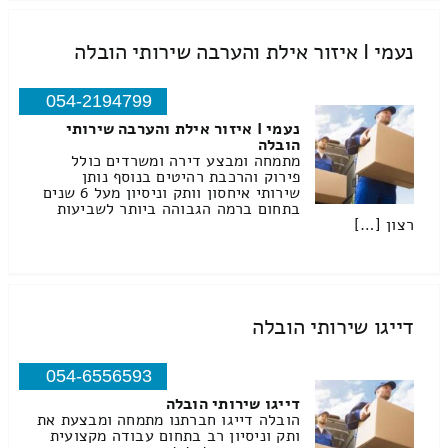
נעמי I איזור אילת והערבה שירותי הובלה
054-2194799
נעמי I איזור אילת והערבה שירותי
הובלה
מתמחה ומבצע דירה ומשרדים כולל
פירוק והרכבת רהיטים בנוסף נותן
שירותי איחסון וותק וניסיון מעל 6 שנים
בתחום ברמה הגבוהה ביותר לשביעות
רצון […]
דייגו שירותי הובלה
054-6556593
דייגו שירותי הובלה
הובלה דייגו חברתנו מתמחה ומבצעת את
ותק וניסיון רב בתחום עבודה מקצועית