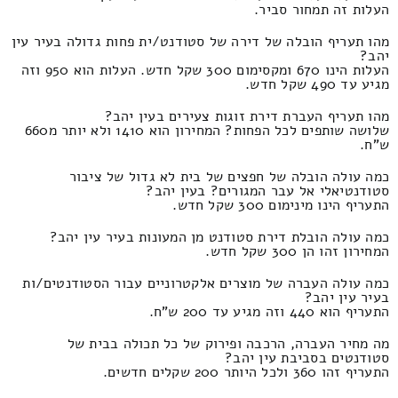
העלות זה תמחור סביר.
מהו תעריף הובלה של דירה של סטודנט/ית פחות גדולה בעיר עין
יהב?
העלות הינו 670 ומקסימום 300 שקל חדש. העלות הוא 950 וזה
מגיע עד 490 שקל חדש.
מהו תעריף העברת דירת זוגות צעירים בעין יהב?
שלושה שותפים לכל הפחות? המחירון הוא 1410 ולא יותר מ660
ש"ח.
כמה עולה הובלה של חפצים של בית לא גדול של ציבור
סטודנטיאלי אל עבר המגורים? בעין יהב?
התעריף הינו מינימום 300 שקל חדש.
כמה עולה הובלת דירת סטודנט מן המעונות בעיר עין יהב?
המחירון זהו הן 300 שקל חדש.
כמה עולה העברה של מוצרים אלקטרוניים עבור הסטודנטים/ות
בעיר עין יהב?
התעריף הוא 440 וזה מגיע עד 200 ש"ח.
מה מחיר העברה, הרכבה ופירוק של כל תכולה בבית של
סטודנטים בסביבת עין יהב?
התעריף זהו 360 ולכל היותר 200 שקלים חדשים.