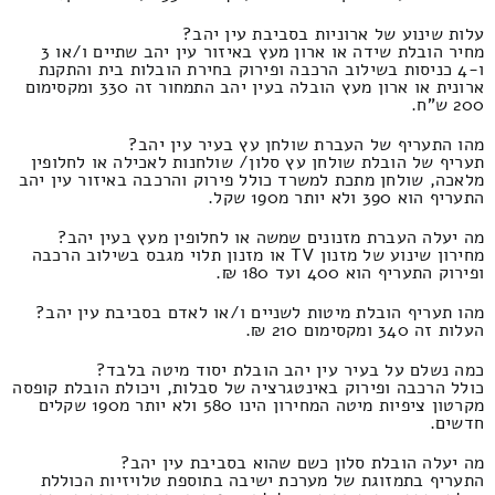
עלות שינוע של ארוניות בסביבת עין יהב?
מחיר הובלת שידה או ארון מעץ באיזור עין יהב שתיים ו/או 3
ו-4 כניסות בשילוב הרכבה ופירוק בחירת הובלות בית והתקנת
ארונית או ארון מעץ הובלה בעין יהב התמחור זה 330 ומקסימום
200 ש"ח.
מהו התעריף של העברת שולחן עץ בעיר עין יהב?
תעריף של הובלת שולחן עץ סלון/ שולחנות לאכילה או לחלופין
מלאכה, שולחן מתכת למשרד כולל פירוק והרכבה באיזור עין יהב
התעריף הוא 390 ולא יותר מ190 שקל.
מה יעלה העברת מזנונים שמשה או לחלופין מעץ בעין יהב?
מחירון שינוע של מזנון TV או מזנון תלוי מגבס בשילוב הרכבה
ופירוק התעריף הוא 400 ועד 180 ₪.
מהו תעריף הובלת מיטות לשניים ו/או לאדם בסביבת עין יהב?
העלות זה 340 ומקסימום 210 ₪.
כמה נשלם על בעיר עין יהב הובלת יסוד מיטה בלבד?
כולל הרכבה ופירוק באינטגרציה של סבלות, ויכולת הובלת קופסה
מקרטון ציפיות מיטה המחירון הינו 580 ולא יותר מ190 שקלים
חדשים.
מה יעלה הובלת סלון כשם שהוא בסביבת עין יהב?
התעריף בתמזוגת של מערכת ישיבה בתוספת טלויזיות הכוללת