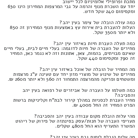
מתכת ופרופילי אלומיניום לכל יישוב
יחד עם השכרת מנוף והרמה על גבי המרצפות המחירון הינו 630
ומקסימום 240 שקל חדש.
כמה עולה הובלה של צימר בעין יהב?
העלות להעברת בית אירוח עץ באמצעות מנוף המחירון זה 850
ולא יותר מ350 שקל.
כמה תעלה העברת חיות באיזור עין יהב?
מחירים של העברה של חיות לדוגמה: בעלי חיים לבית, בעלי חיים
שאינם מבויתים, בהמות, צאן, אתונות וזה לא נגמר כאן, המחיר
זה 790 ומקסימום 440 שקל.
מה המחיר של הובלה של אוכל באיזור עין יהב?
מחירים של שינוע של מוצרי מזון יחד עם טעינה ע"ג מרצפות
ומשטחים ופריקה מהמרצפה התמחור זה 560 ולא יותר מ260 ₪.
כמה תשלמו על העברה של אביזרים של רפואה בעין יהב
והסביבה?
מחיר העברת לכסניות במהלך קירור לבת"ח וקליניקות ברשות
הפרט המחיר זה החל מ400 ₪.
מהי עלות הובלת מקום עבודה בעין יהב והסביבה?
תעריפי העברה של חנות/עסק בסינתזה של פירוק של ריהוט
המשרד התעריף הוא החל מ480 שקלים.
מה עלות הובלת לוחות גבס בעיר עין יהב?