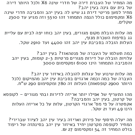
מה המחיר של העברת דירה של חדרי שינה X6 ולכל היותר דירה
של בית עם גינה בעין יהב?
מחיר למען פריטי דירת גג שיש לה בעין יהב והסביבה חדרי שינה
X6 ומקסימום כולל הנפה התמחור זהו 5510 וזה מגיע עד 2300
שקלים.
מה עלות הובלת מקום מגורים, בעין יהב כוחו יפה לבית עם עליית
גג בסיפוח השכרת מנוף,
העלות הובלה בסביבת עין יהב זהו 4400 ועד 2910 שקל.
כמה תשלמו על העברה של פנטהאוז? בעין יהב?
עלויות הובלה של דירות מגורים פרטיות 2-3 קומות, בעין יהב
והסביבה התמחור הינו 6100 ומקסימום 3000
מה עלות שינוע של עגלות להובלה באיזור עין יהב?
העברה של כמה וכמה ארגזים בסביבת עין יהב מהמיקום (לכל
היותר 2900 קופסאות) העלות זה 780 ומקסימום 290 ש"ח.
מהו התעריף של אפילו יותר אריזה לדירות ובתי מגורים – לקופסא
של קרטון, בעין יהב והסביבה?
אקסטרה על פי מס' ארגזי הקרטון, עלות על כל אריזה העלות
הינו 49 ועד 21 שקל.
מה יעלה תיסוף של פירוק ואריזה בעיר עין יהב לציוד שברירי?
המחיר לקופסה מקרטון יחיד באיזור עין יהב בסינתזה של ריפוד
בולט המחיר זה 54 ומקסימום 27 ₪.