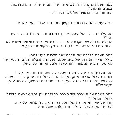
כמה תעלה שינוע דירות באיזור עין יהב שיש אך ורק מדרגות
בפנים המקום?
התמחור הינו הוספה של 14% ועד 7%.
כמה עולה הובלת משרד קטן של חדר אחד בעין יהב?
מה עלות הובלה של עסק פצפון במידת חדר אחד? באיזור עין
יהב?
הובלת תכולה של מקום עסקי בסביבת עין יהב בסיסית פשוט לא
פלוס שירותי הנפה המחירון הינו 700 ומקסימום 320 ₪.
כמה תעלה הובלה של חברה שני חדרים בעין יהב?
כולל אריזה ופירוק של בית עסק, העלות להובלה של בית עסק עד
50 מטר רבוע התמחור זהו 1830 ולכל היותר 80 שקל.
מהו תעריף שינוע של מקום עסקי שלושה חדרים בעין יהב?
בסינתזה של אריזת עסק, עלות הובלה של בתי עסק של בין שלוש
לשלוש וחצי חדרי שינה בעין יהב המחיר זה 3200 וזה מגיע עד
1270 ש"ח.
כמה נשלם על העברה של חברה בסביבת עין יהב ארבעה חדרים
גדולה ומעלה?
יחד עם שירותי אריזה של עסק וזה מגיע עד מרחק 60 ק"מ
המחיר הוא 3790 ולכל היותר 1760 שקל חדש.