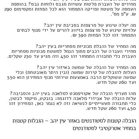
מחירים של העברת פלטות עשויות מגבס ולוחות גבס? בהוספת
העמסה על משטח ופריקה התמחור הוא לכל הפחות ומקסימום 290
₪. ע"פ מס'.
מה יעלה שינוע של מרצפות בסביבת עין יהב?
עלויות שינוע של מרצפות בזיווג להרים על ידי מנוף לבתים
התמחור זהו לכל הפחות 390 ₪.
מה המחיר של הובלת מכוניות מסחריות בעין יהב?
מחירי העברה של רכבים מתוך הנמל למשטח מכוניות מסחריות
העברת כלי תחבורה התמחור זהו 450 וזה מגיע עד 230 שקלים.
מה המחיר של הובלה של שמשה באיזור עין יהב?
העלות להובלה של קירות שמשה (ובין היתר מאובטחת) וכלי
שמשה ששוקלים הרבה באמצעות שירותי מנוף המחירון הוא 550
ועד 260 שקל חדש.
מהו תעריף הובלה של אקוויפמנט למלאכה בעין יהב והסביבה?
עלות הובלה של אביזרי מלאכה לדוגמה: בובקט, מיקסר לבטון,
כלי תחבורה תעשייתיים לנשיאה וזה לא נגמר כאן, המחירון זהו
450 ועד 260 שקל חדש.
הובלה קטנות לסטודנטים באזור עין יהב – הובלות קטנות
במחיר אטרקטיבי לסטודנטים