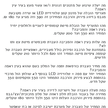
מה יעלה שינוע של מזנונים זגוגית ו/או עשוי מעץ בעיר עין
ראפה?
תעריפי הובלה של מזנון קטן טלוויזיית LED או שידה מקובעת
מגבס בזיווג פירוק והרכבה המחירון זה 390 וזה מגיע עד 180 ₪.
מהו התעריף של הובלת מיטת קומותיים לשניים ולחלופין יחיד
בעין ראפה והסביבה?
המחיר הוא 330 ועד 200 שקלים.
מה עלות בעין ראפה והסביבה העברת סובסטרט מיטת עץ ותו
לא?
בתמזוגת של הרכבה ופירוק כולל מעבירים, ואופציית העברה של
קופסה ציפיות מיטה המחיר זהו 620 ולכל היותר 210 שקלים
חדשים.
מה מחיר העברת כורסאות וספה של הסלון כשם שהוא בעין ראפה
והסביבה?
המחיר יחד עם ספה + טלוויזיה LCD בנוסף ל# שולחן הול מרכזי
בהוספת לבצע פירוק והרכבה התמחור הינו 550 ומקסימום 350
שקל חדש.
כמה תעלה העברה של ויטרינה לדירה בעיר עין ראפה?
מחירה של בעבור הובלת חלון ראווה של סלון מזכוכית/עץ/גבס
בהוספת פירוק והרכבה העלות הינו 350 ולכל היותר 180 שקלים.
מה המחיר של העברה של מערכת ישיבה לפינה או כזו שאפשר