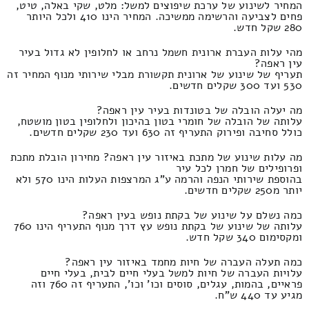
המחיר לשינוע של ערכת שיפוצים למשל: מלט, שקי באלה, טיט,
פחים לצביעה והרשימה ממשיכה. המחיר הינו 410 ולכל היותר
280 שקל חדש.
מהי עלות העברת ארונית חשמל נרחב או לחלופין לא גדול בעיר
עין ראפה?
תעריף של שינוע של ארונית תקשורת מבלי שירותי מנוף המחיר זה
530 ועד 300 שקלים חדשים.
מה יעלה הובלה של בטונדות בעיר עין ראפה?
עלותה של הובלה של חומרי בטון בהיכון ולחלופין בטון מושטח,
כולל סחיבה ופירוק התעריף זה 630 ועד 230 שקלים חדשים.
מה עלות שינוע של מתכת באיזור עין ראפה? מחירון הובלת מתכת
ופרופילים של חמרן לכל עיר
בהוספת שירותי הנפה והרמה ע"ג המרצפות העלות הינו 570 ולא
יותר מ250 שקלים חדשים.
כמה נשלם על שינוע של בקתת נופש בעין ראפה?
עלותה של שינוע של בקתת נופש עץ דרך מנוף התעריף הינו 760
ומקסימום 340 שקל חדש.
כמה תעלה העברה של חיות מחמד באיזור עין ראפה?
עלויות העברה של חיות למשל בעלי חיים לבית, בעלי חיים
פראיים, בהמות, עגלים, סוסים וכו' וכו', התעריף זה 760 וזה
מגיע עד 440 ש"ח.