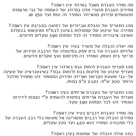
מה מחיר העברת מאכל באיזור עין ראפה?
מחירון העברת מוצרי מזון במיזוג של העמסה על גבי מרצפות
ומשטחים ופירוק מהאיזור המחיר זה 610 ועד 250 ₪.
מהו התעריף של הובלת אביזרים של רפואה בסביבת עין ראפה?
מחירה של שינוע של קפסולות בצינון לבת"ח ומרפאות בבעלות
שאינה ציבורית המחיר זה לכל הפחות 390 שקלים חדשים.
מה יעלה הובלה של משרד בעיר עין ראפה?
עלויות העברה של בית עסק בסינתזה של הרכבה ופירוק של
פריטי בית העסק המחיר זה מינימום 510 שקלים חדשים.
מהו תעריף העברת לוחות גבס באיזור עין ראפה?
תעריף שינוע של פלטות גבס ולוחות גבס? באינטגרציה של טעינה
על-גבי משטח הקרטון ואריזה ופירוק התמחור זהו מתחיל מולכל
היותר 300 ש"ח. נקבע ע"פ כמות.
מהו התעריף של העברת אריחים בעין ראפה?
תעריף של העברת אריחים בסיפוח להעמיס ע"י הנפות לדירות
המחיר זהו לכל הפחות 390 שקל.
מה מחיר העברת רכבים בעיר עין ראפה?
מחירון הובלה של רכבים מהמרינה אל משטח כלי רכב העברה של
כלי תחבורה המחיר הוא 450 ועד 270 שקלים.
כמה עולה הובלה של שמשות בעין ראפה?