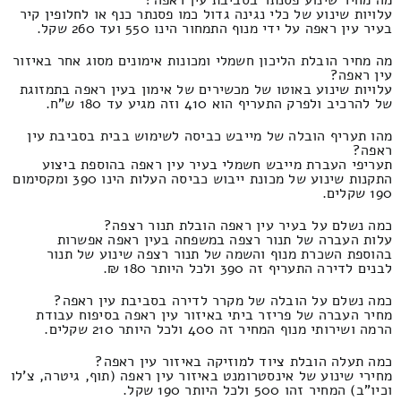
עלויות שינוע של כלי נגינה גדול כמו פסנתר כנף או לחלופין קיר
בעיר עין ראפה על ידי מנוף התמחור הינו 550 ועד 260 שקל.
מה מחיר הובלת הליכון חשמלי ומכונות אימונים מסוג אחר באיזור
עין ראפה?
עלויות שינוע באוטו של מכשירים של אימון בעין ראפה בתמזוגת
של להרכיב ולפרק התעריף הוא 410 וזה מגיע עד 180 ש"ח.
מהו תעריף הובלה של מייבש כביסה לשימוש בבית בסביבת עין
ראפה?
תעריפי העברת מייבש חשמלי בעיר עין ראפה בהוספת ביצוע
התקנות שינוע של מכונת ייבוש כביסה העלות הינו 390 ומקסימום
190 שקלים.
כמה נשלם על בעיר עין ראפה הובלת תנור רצפה?
עלות העברה של תנור רצפה במשפחה בעין ראפה אפשרות
בהוספת השכרת מנוף והשמה של תנור רצפה שינוע של תנור
לבנים לדירה התעריף זה 390 ולכל היותר 180 ₪.
כמה נשלם על הובלה של מקרר לדירה בסביבת עין ראפה?
מחיר העברה של פריזר ביתי באיזור עין ראפה בסיפוח עבודת
הרמה ושירותי מנוף המחיר זה 400 ולכל היותר 210 שקלים.
כמה תעלה הובלת ציוד למוזיקה באיזור עין ראפה?
מחירי שינוע של אינסטרומנט באיזור עין ראפה (תוף, גיטרה, צ'לו
וכיו"ב) המחיר זהו 500 ולכל היותר 190 שקל.