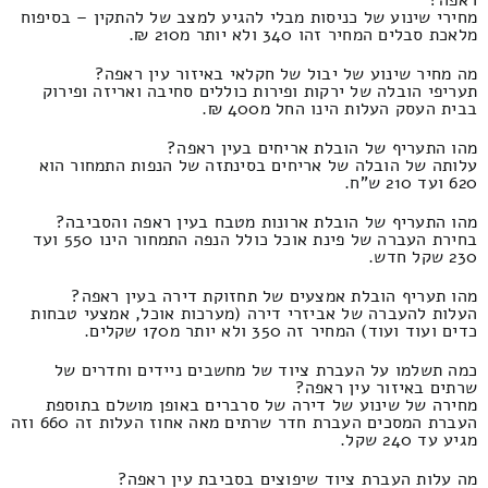
מחירי שינוע של כניסות מבלי להגיע למצב של להתקין – בסיפוח
מלאכת סבלים המחיר זהו 340 ולא יותר מ210 ₪.
מה מחיר שינוע של יבול של חקלאי באיזור עין ראפה?
תעריפי הובלה של ירקות ופירות כוללים סחיבה ואריזה ופירוק
בבית העסק העלות הינו החל מ400 ₪.
מהו התעריף של הובלת אריחים בעין ראפה?
עלותה של הובלה של אריחים בסינתזה של הנפות התמחור הוא
620 ועד 210 ש"ח.
מהו התעריף של הובלת ארונות מטבח בעין ראפה והסביבה?
בחירת העברה של פינת אוכל כולל הנפה התמחור הינו 550 ועד
230 שקל חדש.
מהו תעריף הובלת אמצעים של תחזוקת דירה בעין ראפה?
העלות להעברה של אביזרי דירה (מערכות אוכל, אמצעי טבחות
כדים ועוד ועוד) המחיר זה 350 ולא יותר מ170 שקלים.
כמה תשלמו על העברת ציוד של מחשבים ניידים וחדרים של
שרתים באיזור עין ראפה?
מחירה של שינוע של דירה של סרברים באופן מושלם בתוספת
העברת המסכים העברת חדר שרתים מאה אחוז העלות זה 660 וזה
מגיע עד 240 שקל.
מה עלות העברת ציוד שיפוצים בסביבת עין ראפה?