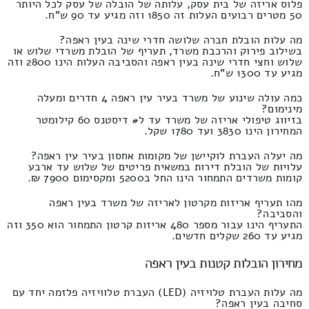
פלוס אריזה של בית עסק, עלותה של הובלה של עסק לכל היותר
50 מטרים רבועים העלות זה 1850 וזה מגיע עד 90 ש"ח.
מה עלות הובלת חברה שלושה חדרי שינה בעין ראפה?
בשילוב פירוק והרכבת משרד, תעריף של הובלת משרדי שלוש או
שלוש וחצי חדרי שינה בעין ראפה והסביבה העלות הינו 2800 וזה
מגיע עד 1300 ש"ח.
כמה עולה שינוע של משרד בעיר עין ראפה 4 חדרים ומעלה
מינימום?
בזיווג טיפולי אריזה של משרד עד ל# דיסטנס 60 קילומטר
המחירון הינו 3830 ועד 1780 שקל.
מה יעלה העברת לוקיישן של מקומות אחסון בעיר עין ראפה?
עלויות של הובלת דירות במשאית פריטים של שלוש עד ארבע
קומות משרדים התמחור הינו החל ב5200 ומקסימום 7900 ₪.
מהו תעריף אריזות מקרטון לאריזה של משרד בעין ראפה
והסביבה?
התעריף הינו עבור מספר 480 אריזות קרטון התמחור הוא 350 וזה
מגיע עד 260 שקלים חדשים.
מחירון הובלות קטנות בעין ראפה
מה עלות העברת טלויזיה (LED) העברת טלוויזיה פלזמה יחד עם
סחיבה בעין ראפה?