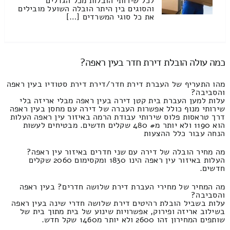
לכל שירותי הובלות מכל הגדלים
והסוגים בין היתר הובלה השועל מובילים
את כל סוגי המשרדים […]
כמה עולה הובלת דירת חדר בעין ראפה?
מהו התעריף של העברת דירת חדר/דירת דירת סטודיו בעין ראפה
והסביבה?
עלות למען העברת בית קטן דירה בעין ראפה מבלי אריזה בלי
שירותי מנוף כולל אפשרות העברה של דירה עם מחסן בעין ראפה
דרך טראסות פלוס שירותי עבודת הרמה באיזור עין ראפה העלות
הוא 1190 ולא יותר מ# 480 שקלים חדשים. מבטיחים לעשות
הנחה עבור כלל ההצעות
מה מחיר הובלה של דירה עם שני חדרים באיזור עין ראפה?
העלות באיזור עין ראפה הינו 1830 ומקסימום 2060 שקלים
חדשים.
מה המחיר של מחירי העברת דירת שלושה חדרים? בעין ראפה
והסביבה?
עלות בשביל הובלת רהיטים דירת שלושה חדרי שינה בעין ראפה
בשילוב אריזה ופירוק, אפשרויות שינוע של בית מתוך בית של
שותפים המחירון זהו 2600 ולא יותר מ1460 שקל חדש.