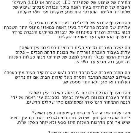
מחירה של שינוע של טלוויזיה LED (שטוחה או LCD) תעריפי
העברה של טלויזיה בעין ראפה כולל עבודת סבלים שינוע של
טלוויזיה פלזמה התעריף הוא 300 שקלים ועד 180 שקלים.
מהו תעריף שינוע של פריג'ידר בעין ראפה והסביבה?
עלויות של הובלת פריג'ידר בעין ראפה במאוזן מינוס יותר השכרת
מנוף במידת הצורך בסינתזה של עבודת מרימים העברת פריזר
התעריף הוא 410 ועד מאתיים שקלים.
מה יעלה העברת מדיחי כלים דירתיים בסביבת עין ראפה?
עלות בעבור העברה ואריזה של מכונת הדחת הכלים – פלוס
עבודת הרמה מבלי להגיע למצב של שירותי מנוף סבלות העלות
זה 390 וזה מגיע עד 180 ₪.
מה מחיר העברה של מרבד נרחב ו/או שטיח קיר בעיר עין ראפה?
בשילוב לפיפת המרבד והסרה מעל קירות הבית אם זה נדרש
העלות הוא 310 ולא יותר מ200 ₪.
מהו תעריף הובלת מכונות לכביסה באיזור עין ראפה?
מחיר העברת מכונות לעשיית כביסה בסביבת עין ראפה על ידי
הנפה התמחור הינו 370 ומקסימום 170 שקלים חדשים.
מהי עלות שינוע של ארגזים וקופסאות בעין ראפה?
ייזום ארגזי הקרטון ושינוע גם בבתי מגורים בסביבת עין ראפה
שיש אך ורק מדרגות העלות הינו 300 ולא יותר מ170 ש"ח.
מה מחיר שינוע פסנתר בסביבת עין ראפה?