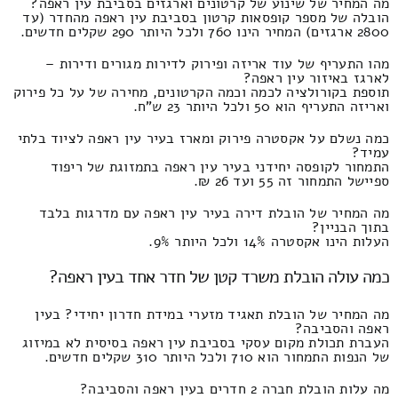
מה המחיר של שינוע של קרטונים וארגזים בסביבת עין ראפה?
הובלה של מספר קופסאות קרטון בסביבת עין ראפה מהחדר (עד
2800 ארגזים) המחיר הינו 760 ולכל היותר 290 שקלים חדשים.
מהו התעריף של עוד אריזה ופירוק לדירות מגורים ודירות –
לארגז באיזור עין ראפה?
תוספת בקורולציה לכמה וכמה הקרטונים, מחירה של על כל פירוק
ואריזה התעריף הוא 50 ולכל היותר 23 ש"ח.
כמה נשלם על אקסטרה פירוק ומארז בעיר עין ראפה לציוד בלתי
עמיד?
התמחור לקופסה יחידני בעיר עין ראפה בתמזוגת של ריפוד
ספיישל התמחור זה 55 ועד 26 ₪.
מה המחיר של הובלת דירה בעיר עין ראפה עם מדרגות בלבד
בתוך הבניין?
העלות הינו אקסטרה 14% ולכל היותר 9%.
כמה עולה הובלת משרד קטן של חדר אחד בעין ראפה?
מה המחיר של הובלת תאגיד מזערי במידת חדרון יחידי? בעין
ראפה והסביבה?
העברת תכולת מקום עסקי בסביבת עין ראפה בסיסית לא במיזוג
של הנפות התמחור הוא 710 ולכל היותר 310 שקלים חדשים.
מה עלות הובלת חברה 2 חדרים בעין ראפה והסביבה?