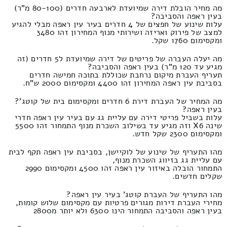
מה מחיר הובלת דירה שמיועדת לארבעה חדרים (80-100 מ"ר)
בעין ראפה והסביבה?
עלות שינוע של חפצים של 4 חדרים בעיר עין ראפה מבלי להגיע
למצב של פירוק ואריזה ושירותי מנוף המחירון זהו 3480
ומקסימום 1760 שקל.
מה יעלה העברה של פריטים של דירה שמיועדת ל5 חדרים (זה
מגיע עד 120 מ"ר) בעין ראפה והסביבה?
תעריף העברת מיקום נרחבת שכוללת בתוכה חמישה חדרים
בסביבת עין ראפה המחירון זהו 4400 ומקסימום 2000 ש"ח.
מה המחיר של העברת דירת 6 חדרים ומקסימום בית של קוטג'?
בעין ראפה?
עלות בשביל פריטי דירה עם עליית גג עם בעיר עין ראפה חדרי
שינה X6 וזה מגיע עד בשילוב השכרת מנוף התמחור זהו 5500
ומקסימום 2300 שקל חדש.
מהו התעריף של שינוע של לוקיישן, בסביבת עין ראפה תקף לבית
עם עליית גג בזיווג השכרת מנוף,
התמחור הובלה באיזור עין ראפה זהו 4500 ומקסימום 2990
שקלים חדשים.
מהו התעריף של העברת קוטג' בעיר עין ראפה?
מחירי העברת דירות מגורים פרטיות עם מקסימום שלוש קומות,
בעין ראפה והסביבה התמחור הינו 6300 ולא יותר מ2800