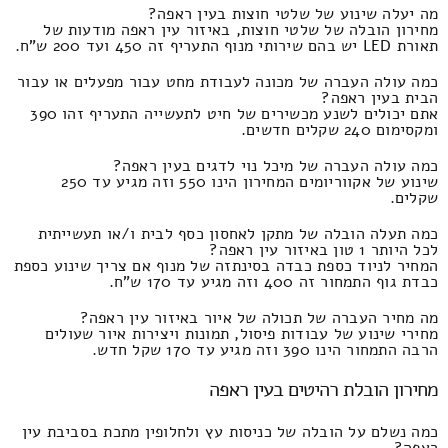
מה יעלה שינוע של שלטי חוצות בעין ראפה?
מחירון הובלה של שלטי חוצות, באיזור עין ראפה מודעות של
תאורת LED יש בהם שירותי מנוף התעריף זה 450 ועד 200 ש"ח.
כמה עולה העברה של מכונה לעבודת מחט עבור מפעלים או עבור
הבית בעין ראפה?
אתם יכולים לשנע מכשירים של חיט לתעשייה התעריף זהו 390
ומקסימום 240 שקלים חדשים.
כמה עולה העברה של מיכל נוי לדגים בעין ראפה?
שינוע של אקווריומים המחירון הינו 550 וזה מגיע עד 250
שקלים.
כמה תעלה הובלה של מתקן לאחסון כסף לבית ו/או תעשייתית
לכל היותר 1 טון באיזור עין ראפה?
המחיר לניוד כספת כבדה בסינתזה של מנוף אם צריך שינוע כספת
כבדת גוף התמחור זה 400 וזה מגיע עד 170 ש"ח.
מה מחיר העברה של תכולה של איור באיזור עין ראפה?
מחירי שינוע של עבודות פיסול, תמונות ויצירות איור שעולים
הרבה התמחור הינו 390 וזה מגיע עד 170 שקל חדש.
מחירון הובלת רהיטים בעין ראפה
כמה נשלם על הובלה של כניסות עץ ולחלופין מתכת בסביבת עין
ראפה?