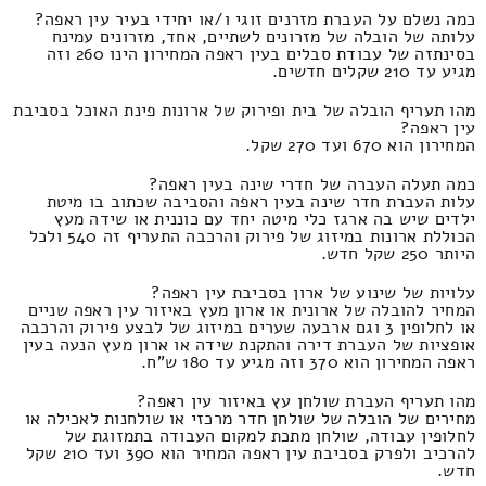
כמה נשלם על העברת מזרנים זוגי ו/או יחידי בעיר עין ראפה?
עלותה של הובלה של מזרונים לשתיים, אחד, מזרונים עמינח
בסינתזה של עבודת סבלים בעין ראפה המחירון הינו 260 וזה
מגיע עד 210 שקלים חדשים.
מהו תעריף הובלה של בית ופירוק של ארונות פינת האוכל בסביבת
עין ראפה?
המחירון הוא 670 ועד 270 שקל.
כמה תעלה העברה של חדרי שינה בעין ראפה?
עלות העברת חדר שינה בעין ראפה והסביבה שכתוב בו מיטת
ילדים שיש בה ארגז כלי מיטה יחד עם כוננית או שידה מעץ
הכוללת ארונות במיזוג של פירוק והרכבה התעריף זה 540 ולכל
היותר 250 שקל חדש.
עלויות של שינוע של ארון בסביבת עין ראפה?
המחיר להובלה של ארונית או ארון מעץ באיזור עין ראפה שניים
או לחלופין 3 וגם ארבעה שערים במיזוג של לבצע פירוק והרכבה
אופציות של העברת דירה והתקנת שידה או ארון מעץ הנעה בעין
ראפה המחירון הוא 370 וזה מגיע עד 180 ש"ח.
מהו תעריף העברת שולחן עץ באיזור עין ראפה?
מחירים של הובלה של שולחן חדר מרכזי או שולחנות לאכילה או
לחלופין עבודה, שולחן מתכת למקום העבודה בתמזוגת של
להרכיב ולפרק בסביבת עין ראפה המחיר הוא 390 ועד 210 שקל
חדש.