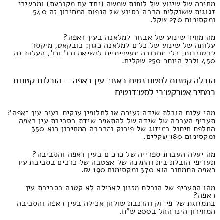
מחירה של שינוע של לוחות שמשה (יחד עם מקובעת) ומכשירי
זגוגית ששוקלים הרבה בסיוע של הנפות המחירון זה 540
ומקסימום 270 שקל.
מה מחיר שינוע של אבזור למלאכה בעין ראפה?
עלותה של שינוע של כלים למלאכה כגון: בובקאט, מיקסר
לבטונדות, כלי תחבורה תעשייתיים לנשיאה וכו' וכו', העלות זה
450 ולכל היותר 250 שקלים.
הובלה קטנות לסטודנטים באזור עין ראפה – הובלות קטנות
במחיר אטרקטיבי לסטודנטים
מהי עלות הובלת שידה זעירה או לחלופין ענקית בעיר עין ראפה?
תעריף העברה של שידה של להתאפר שידת בסביבת עין ראפה
החלפת חיתול במיזוג של פירוק והרכבה המחירון הוא 350
ומקסימום 180 שקלים.
מה יעלה העברת ספרייה של כרכים בעין ראפה והסביבה?
תעריפי הובלת בית והתקנה של אצטבה של כרכים בסביבת עין
ראפה התמחור הוא 370 ומקסימום 190 ₪.
מהו התעריף של הובלת מזנון לאכילה לא קטנה בסביבת עין
ראפה?
בתמזוגת של פירוק והרכבת שולחן אכילה בעין ראפה והסביבה
המחירון הינו החל ב200 ש"ח.