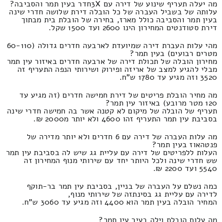
מה יעלה תעריף שינוע של דירה עם 3Xחדר בעין תמר והסביבה?
עלותה של בשביל העברה של כל הובלה דירת שלושה חדרי שינה
בעין תמר והסביבה כולל מארז, בחירה של הובלת בית מבתוך
דירת סטודנטים המחירון הינו 2600 ועד 1500 שקל.
מהי עלות העברת דירה שמיועדת לארבעה חדרים גדולה (60-110
מטרים רבועים) בעין תמר?
מחירון הובלה של תכולת דירה של ארבעה חדרים באיזור עין תמר
מבלי להגיע למצב של אריזה ופירוק ושירותי הנפה התעריף זה
3520 וזה מגיע עד 1780 ש"ח.
מה מחיר הובלת פריטים של דירת חמישה חדרים (זה מגיע עד
120 מטר מרובע) באיזור עין תמר?
תעריף של הובלה של מיקום לא קטנה אשר בה חמישה חדרי שינה
בסביבת עין תמר התעריף זהו 4600 ולא יותר מ2000 ₪.
מה עלות העברה של דירה עם 6 חדרים ולא יותר מדירה של
פנטהאוז בעין תמר?
העלות ללפריטים של דירה עם עליית גג שיש לה בסביבת עין תמר
שש חדרי שינה ולכל היותר יחד עם שירותי מנוף המחירון זה
5540 ועד 2200 ₪.
כמה נשלם על העברה של בניין, בסביבת עין תמר בר-תוקף
לדירה עם עליית גג בסינתזה של שירותי מנוף,
המחיר הובלה בעין תמר הוא 4400 וזה מגיע עד 3060 ש"ח.
מה עלות הובלת וילה בעיר עין תמר?