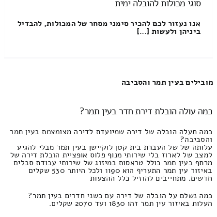
סוגי מכולות להובלה ימית
אנו נעזור לכם להכיר סימני מסחר של המכולות, להבדיל
ביניהן ולעשות […]
מובילים בעין תמר והסביבה
כמה עולה הובלת דירת חדר בעין תמר?
כמה תעלה הובלה של דירה שמיועדת לדירה מצומצמת בעין תמר
והסביבה?
עלותה של של העברת בית קטן לוקיישן בעין תמר מבלי להגיע
למצב של לארוז בלי שירותי מנוף פלוס אופציית הובלת דירה של
מרתף בעין תמר כולל טראסות במיזוג של שירותי עבודת סבלים
באיזור עין תמר התעריף הוא 1190 ולכל היותר 530 שקלים
חדשים. מתחייבים להוזיל כלל ההצעות
כמה נשלם על הובלה של דירה עם כשני חדרים בעין תמר?
העלות באיזור עין תמר זהו 1830 ועד 2070 שקלים.