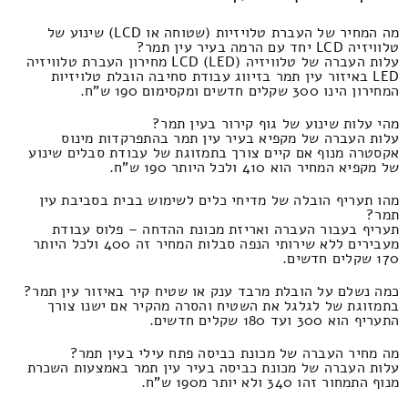
מה המחיר של העברת טלויזיות (שטוחה או LCD) שינוע של
טלוויזיה LCD יחד עם הרמה בעיר עין תמר?
עלות העברה של טלוויזיה LCD (LED) מחירון העברת טלוויזיה
LED באיזור עין תמר בזיווג עבודת סחיבה הובלת טלויזיות
המחירון הינו 300 שקלים חדשים ומקסימום 190 ש"ח.
מהי עלות שינוע של גוף קירור בעין תמר?
עלות העברה של מקפיא בעיר עין תמר בהתפרקדות מינוס
אקסטרה מנוף אם קיים צורך בתמזוגת של עבודת סבלים שינוע
של מקפיא המחיר הוא 410 ולכל היותר 190 ש"ח.
מהו תעריף הובלה של מדיחי כלים לשימוש בבית בסביבת עין
תמר?
תעריף בעבור העברה ואריזת מכונת ההדחה – פלוס עבודת
מעבירים ללא שירותי הנפה סבלות המחיר זה 400 ולכל היותר
170 שקלים חדשים.
כמה נשלם על הובלת מרבד ענק או שטיח קיר באיזור עין תמר?
בתמזוגת של לגלגל את השטיח והסרה מהקיר אם ישנו צורך
התעריף הוא 300 ועד 180 שקלים חדשים.
מה מחיר העברה של מכונת כביסה פתח עילי בעין תמר?
עלות העברה של מכונת כביסה בעיר עין תמר באמצעות השכרת
מנוף התמחור זהו 340 ולא יותר מ190 ש"ח.