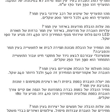
תעריף לסוג העברת בעיר עין תמר מיזוג לא בסינתזה של התקנה
התעריף זהו 350 ועד 170 ש"ח.
מהו התעריף של שינוע של רכב עירוני בעין תמר?
התעריף הוא 410 ולכל היותר 200 שקלים.
מה עלות הובלת מודעות באיזור עין תמר?
עלויות העברה של מודעות, באיזור עין תמר כרזות של תאורת
LED הינם פלוס שירותי מנוף המחירון הינו 450 וזה מגיע עד 190
שקל.
מה המחיר של הובלת מכונת תפירה לבית או לתעשייה בעין תמר
והסביבה?
אופציונלי עבורכם לבצע ניוד של מתקני חיט עבור התעשייה
התמחור הוא 390 ועד 250 שקלים.
כמה תשלמו על הובלת אקווריום בעין תמר?
העברה של אקווריומים המחירון זה 540 ולכל היותר 240 שקל.
מה יעלה העברת כספת ביתית ו/או רצינית מקסימום 1 טונות
בסביבת עין תמר?
מחיר הובלה של כספת כבדה בתמזוגת של הנפה אם קיים צורך
העברת כספת גמלונית המחירון הינו 410 וזה מגיע עד 180
שקלים.
מה עלות הובלה של חפצים של יצירות בעין תמר?
מחירים של העברת עבודות פיסול, צילומים ואיורים כבדי משקל