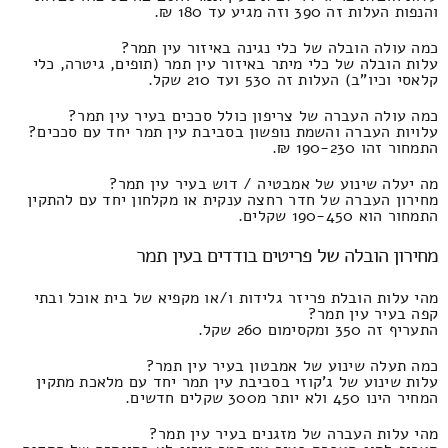
והנפות העלות זה 390 וזה מגיע עד 180 ₪.
כמה עולה הובלה של כלי נגינה באיזור עין תמר?
עלות הובלה של כלי מיתר באיזור עין תמר (תופים, גיטרה, כלי
קלאסי וכיו"ב) העלות זה 530 ועד 210 שקל.
כמה עולה העברה של צריפון כולל סככים בעיר עין תמר?
עלויות העברה והשמת נופשון בסביבת עין תמר יחד עם סככים?
התמחור זהו 190-230 ₪.
מה יעלה שינוע של אמבטיה / דוש בעיר עין תמר?
מחירון העברה של חדר רחצה ענקית או מקלחון יחד עם להתקין
התמחור הוא 190-450 שקלים.
מחירון הובלה של פריטים בודדים בעין תמר
מהי עלות הובלת פריזר גלידות ו/או מקפיא של בית אוכל ובתי
קפה בעיר עין תמר?
התעריף זה 350 ומקסימום 260 שקל.
כמה תעלה שינוע של אמבטון בעיר עין תמר?
עלות שינוע של ג'קוזי בסביבת עין תמר יחד עם מלאכת מתקין
המחיר הינו 450 ולא יותר מ300 שקלים חדשים.
מהי עלות העברה של מזגנים בעיר עין תמר?