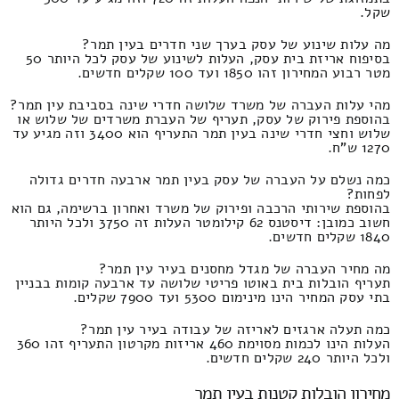
שקל.
מה עלות שינוע של עסק בערך שני חדרים בעין תמר?
בסיפוח אריזת בית עסק, העלות לשינוע של עסק לכל היותר 50
מטר רבוע המחירון זהו 1850 ועד 100 שקלים חדשים.
מהי עלות העברה של משרד שלושה חדרי שינה בסביבת עין תמר?
בהוספת פירוק של עסק, תעריף של העברת משרדים של שלוש או
שלוש וחצי חדרי שינה בעין תמר התעריף הוא 3400 וזה מגיע עד
1270 ש"ח.
כמה נשלם על העברה של עסק בעין תמר ארבעה חדרים גדולה
לפחות?
בהוספת שירותי הרכבה ופירוק של משרד ואחרון ברשימה, גם הוא
חשוב כמובן: דיסטנס 62 קילומטר העלות זה 3750 ולכל היותר
1840 שקלים חדשים.
מה מחיר העברה של מגדל מחסנים בעיר עין תמר?
תעריף הובלות בית באוטו פריטי שלושה עד ארבעה קומות בבניין
בתי עסק המחיר הינו מינימום 5300 ועד 7900 שקלים.
כמה תעלה ארגזים לאריזה של עבודה בעיר עין תמר?
העלות הינו לכמות מסוימת 460 אריזות מקרטון התעריף זהו 360
ולכל היותר 240 שקלים חדשים.
מחירון הובלות קטנות בעין תמר