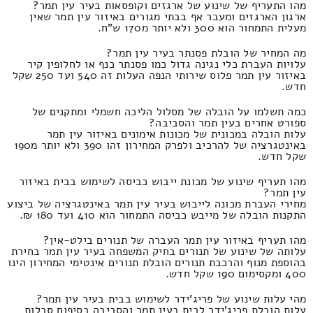
מהו התעריף של שינוע של ארגזים וקופסאות בעיר עין תמר?
ארגון הארגזים ומעבר אף בבתי מגורים באיזור עין תמר שאין
מעלית התמחור הוא 300 ולא יותר מ170 ש"ח.
מה המחיר של הובלת פסנתר בעיר עין תמר?
עלויות העברת כלי נגינה גדול כמו פסנתר כנף או לחלופין קיר
באיזור עין תמר פלוס שירותי הנפה העלות זה 540 ועד 250 שקל
חדש.
כמה תשלמו על הובלה של מסלול הליכה חשמלי ומתקנים של
ספורט אחרים בעין תמר והסביבה?
עלות הובלה במכונית של מכונות אימונים באיזור עין תמר
באינטגרציה של להרכיב ולפרק המחירון זהו 390 ולא יותר מ190
שקל חדש.
מהו תעריף שינוע של מכונת ייבוש כביסה לשימוש בבית באיזור
עין תמר?
מחירי העברת מכונה לייבוש בעיר עין תמר באינטגרציה של ביצוע
התקנות הובלה של מייבש כביסה התמחור הוא 410 ועד 180 ₪.
מהו תעריף באיזור עין תמר העברה של תנורים בילט-אין?
עלותה של שינוע של תנורים בחיק המשפחה בעיר עין תמר בחירת
בהוספת מנוף והרכבת תנורים הובלת תנורים אינטימי המחירון הינו
400 ומקסימום 190 שקל חדש.
מהי עלות שינוע של פריג'ידר לשימוש בבית בעיר עין תמר?
עלות הובלת פריג'ידר לבית בעין תמר והסביבה בסיפוח סבלות