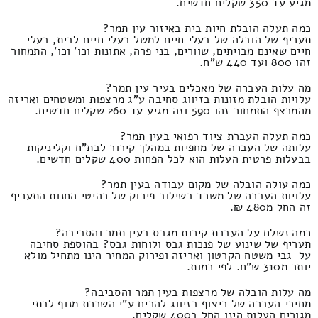
מגיע עד 350 שקלים חדשים.
כמה תעלה הובלת חיות בית באיזור עין תמר?
תעריף של הובלה של בעלי חיים למשל בעלי חיים לבית, בעלי
חיים שאינם מבויתים, שוורים, בני פרה, אתונות וכו' וכו', התמחור
זהו 800 ועד 440 ש"ח.
מה עלות העברה של מאכלים בעיר עין תמר?
עלויות הובלת מזונות בזיווג סחיבה ע"ג מרצפות ומשטחים ואריזה
מהמרצף התמחור זהו 590 וזה מגיע עד 260 שקלים חדשים.
כמה תעלה העברת ציוד רפואי בעין תמר?
עלותה של העברה של מחפיות במהלך קירור לבת"ח וקליניקות
בבעלות פרטית העלות הוא לכל הפחות 400 שקלים חדשים.
כמה עולה הובלה של מקום עבודה בעין תמר?
עלויות העברה של משרד בשילוב פירוק של רהיטי החנות התעריף
זה החל מ480 ₪.
כמה נשלם על העברת קירות מגבס בעין תמר והסביבה?
תעריף של שינוע של פנכות גבס ולוחות גבס? בהוספת סחיבה
על-גבי משטח הקרטון ואריזה ופירוק המחיר הינו מתחיל מולא
יותר מ310 ש"ח. לפי כמות.
מה עלות הובלה של מרצפות בעין תמר והסביבה?
מחירי העברה של ריצוף בזיווג להרים ע"י השכרת מנוף לבתי
מגורים העלות הינו החל ב400 שקלים.