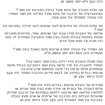
הינו 350 ולא יותר מ190 ₪.
מה עלות העברה של פינת אוכל גדולה בסביבת עין תמר?
באינטגרציה של הרכבה של פינת אוכל באיזור עין תמר המחיר
זהו במחיר התחלתי של 200 שקל.
מה עלות הובלה של מזרונים לשני אנשים ו/או יחידני בסביבת עין
תמר?
עלותה של העברת מזרן עבור שני אנשים, אחד, מזרונים מחברות
שונות בסיפוח עבודת הרמה בעין תמר והסביבה המחירון זה 270
וזה מגיע עד 200 שקל חדש.
מה המחיר של הובלה ולפרק ארונות פינת האוכל בעין תמר?
המחירון הינו 620 ולא יותר מ260 ש"ח.
כמה תעלה העברת חדרי לינה בעין תמר והסביבה?
המחיר להעברה של חדר מיטה בעין תמר והסביבה הכולל מיטת
קומותיים פלוס קרטון כלי מיטה בתוספת ארון שיש בה
ארונות-בגדים במיזוג של לבצע פירוק והרכבה המחיר זהו 540
ולכל היותר 230 ₪.
מחירים של הובלת ארונות-בגדים בעיר עין תמר?
עלות העברה של כוננית או שידה מעץ בעין תמר שניים או
לחלופין שלושה ואף ארבעה דלתות בתמזוגת של הרכבה ופירוק
אפשרות הובלות בית והרכבה של ארונית או ארון מעץ הובלה
בסביבת עין תמר התעריף הינו 350 ולכל היותר 210 ₪.