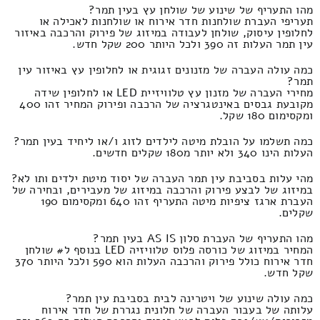
מהו התעריף של שינוע של שולחן עץ בעין תמר?
תעריפי העברת שולחנות חדר אירוח או שולחנות לאכילה או
לחלופין עיסוק, שולחן לעבודה במיזוג של פירוק והרכבה באיזור
עין תמר העלות זה 390 ולכל היותר 200 שקל חדש.
כמה עולה העברה של מזנונים זגוגית או לחלופין עץ באיזור עין
תמר?
מחירי העברה של מזנון עץ טלוויזיית LED או לחלופין שידה
מקובעת גבסים באינטגרציה של הרכבה ופירוק המחיר זהו 400
ומקסימום 180 שקל.
כמה תשלמו על הובלת מיטה לילדים לזוג ו/או ליחיד בעין תמר?
העלות הינו 340 ולא יותר מ180 שקלים חדשים.
מהי עלות בסביבת עין תמר העברה של יסוד מיטת ילדים ותו לא?
במיזוג של לבצע פירוק והרכבה במיזוג של מעבירים, ובחירה של
העברת ארגז ציפיות מיטה התעריף זהו 640 ומקסימום 190
שקלים.
מהו התעריף של העברת סלון AS IS בעין תמר?
המחיר במיזוג של כורסה פלוס טלוויזיה LED בנוסף ל# שולחן
חדר אירוח כולל פירוק והרכבה העלות הוא 590 ולכל היותר 370
שקל חדש.
כמה עולה שינוע של ויטרינה לבית בסביבת עין תמר?
עלותה של בעבור העברה של חלונית נגררת של חדר אירוח