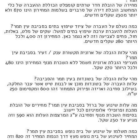
תמר?
מחירה של הובלת חדר שרתים קומפלט הכוללת ההעברה של כלי
המחשוב הובלת דירה של סרברים בשלמות המחירון הינו 670 ולא
יותר מ230 שקלים חדשים.
כמה נשלם על העברה של ציוד שיפוץ בתים בסביבת עין תמר?
העלות להעברת ערכת שיפוץ בתים למשל: שקים של מלט, באלות,
חול, פחים לצביעה וזה לא נגמר כאן. המחירון זה 400 ולכל
היותר 280 שקלים חדשים.
מהי עלות הובלה של ארונית תקשורת ענק / זעיר בסביבת עין
תמר?
תעריפי הובלת ארונית חשמל ללא השכרת מנוף המחירון הינו 480
ולכל היותר 270 שקל.
מהי עלות הובלה של בטונדות בעין תמר והסביבה?
עלות העברה של בטונדות מוכן או לבנות טיט אשר עבר החלקה,
בשילוב סחיבה ואריזה ופירוק התמחור זהו 600 ומקסימום 250
ש"ח.
מה עלות שינוע של ברזל בסביבת עין תמר? מחירים של הובלת
מתכת ופרופילי אלומיניום לכל יישוב
בסיפוח השכרת מנוף וסחיבה ע"ג המרצפות העלות הוא 590 וזה
מגיע עד 230 שקל.
כמה תשלמו על שינוע של בית נופש בסביבת עין תמר?
המחיר לשינוע של בית נופש מעץ דרך הנפות המחיר זה 820 וזה