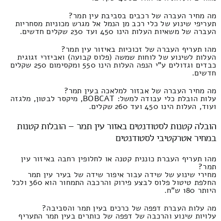
מה מחיר העברה של רכבים בסביבת עין תמר?
תעריפי שינוע של כלי רכב מן הנמל אל מגרש מכוניות מסחריות
העברה של משאיות העלות הינו 450 ועד 230 שקלים חדשים.
מהו תעריף העברה של זכוכיות באיזור עין תמר?
העלות לשינוע של לוחות שמשה (פלוס קבועה) ואביזרי זגוגית
כבדים וגדולים ע"י הנפה העלות הינו 550 ומקסימום 250 שקלים
חדשים.
מה מחיר העברה של אבזור למלאכה בעין תמר?
עלות הובלת כלי עבודה למשל: BOBCAT, מיקסר לבטון, מלגזה
ועוד, העלות הינו 450 ועד 260 שקלים.
הובלה קטנות לסטודנטים באזור עין תמר – הובלות קטנות
במחיר אטרקטיבי לסטודנטים
מהו תעריף העברת כוננית קטנה או לחלופין רחבה באיזור עין
תמר?
מחירי שינוע של שידה עבור איפור שידה של בעיר עין תמר
החלפת טיטול פלוס לבצע פירוק והרכבה התמחור הוא 360 ולכל
היותר 180 ש"ח.
מה עלות העברת דפפה של כרכים בעין תמר והסביבה?
עלויות שינוע והרכבה של דפפה של כותרים בעין תמר התעריף