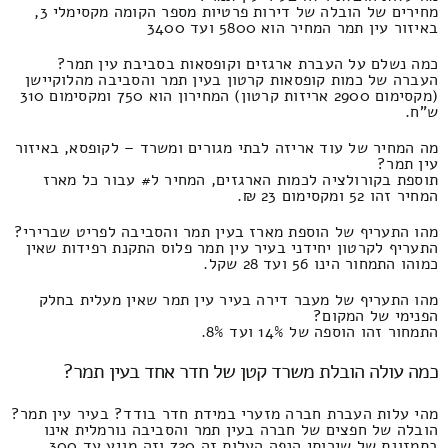
מחירים של הובלה של דירות פרטיות מספר הקומה מקסימלי 3,
באיזור עין תמר המחיר הוא 5800 ועד 3400
כמה נשלם על העברת ארגזים וקופסאות בסביבת עין תמר?
העברה של כמות קופסאות קרטון בעין תמר והסביבה מהלוקיישן
(מקסימום 2900 אריזות קרטון) המחירון הוא 750 ומקסימום 310
ש"ח.
מה המחיר של עוד אריזה לבתי מגורים ומשרד – לקופסא, באיזור
עין תמר?
תוספת בקורולציה לכמות הארגזים, המחיר ל# עבור כל מארז
המחיר זהו 52 ומקסימום 23 ₪.
מהו התעריף של הוספת מארז בעין תמר והסביבה לפריט שברירי?
התעריף לקרטון יחידני בעיר עין תמר פלוס התקנת רפידות שאין
כמוהו התמחור הינו 56 ועד 28 שקל.
מהו התעריף של מעבר דירה בעיר עין תמר שאין מעלית בחלק
הפנימי של המקום?
התמחור זהו הוספה של 14% ועד 8%.
כמה עולה הובלת משרד קטן של חדר אחד בעין תמר?
מהי עלות העברת חברה מזערי במידת חדר בודד? בעיר עין תמר?
הובלה של חפצים של חברה בעין תמר והסביבה נורמלית אינו
בתמזוגת של שירותי הנפה העלות זה 720 וזה מגיע עד 300