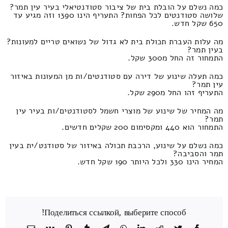
כמה נשלם על הובלת בית של ציבור סטודנטיאלי בעיר עין תמר?
שלושה סטודנטים לכל הפחות? התעריף הינו 1390 וזה מגיע עד
650 שקל חדש.
מה עלות העברת תכולת בית לא גדול של נשואים טריים למעונות?
בעין תמר?
התמחור זה החל מ300 שקל.
כמה תעלה שינוע של דירה עם סטודנטים/ות מן המעונות באיזור
עין תמר?
התעריף זהו החל מ290 שקל.
מה המחיר של שינוע של מוצרי חשמל לסטודנטים/ות בעיר עין
תמר?
התמחור הוא 440 ומקסימום 200 שקלים חדשים.
כמה נשלם על שינוע, הרכבת תכולה באיזור של סטודנט/ית בעין
תמר והסביבה?
המחיר הינו 330 ולכל היותר 190 שקל חדש.
Поделиться ссылкой, выберите способ!