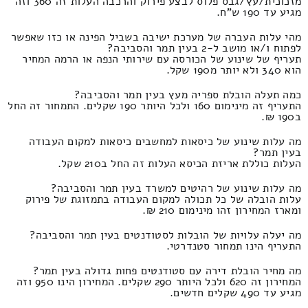
מזכוכית/עץ/גבס פלוס לבצע פירוק והרכבה העלות זה 360 וזה
מגיע עד 190 ש"ח.
מהי עלות העברה של מערכת ישיבה בשביל הפינה או כזו שאפשר
לפתוח ו/או מושב ל-2 בעין תמר והסביבה?
תעריף של שינוע של הכורסה עם שירותי הנפה או הרמה המחיר
הוא 340 ולא יותר מ190 שקל.
כמה תעלה הובלת ספריה מעץ בעין תמר והסביבה?
התעריף זה מינימום 160 ולכל היותר 190 שקלים. התמחור זה החל
ב190 ₪.
מה עלות שינוע של כיסאות למחשבים כיסאות למקום העבודה
בעין תמר?
העלות כוללת אריזת הכיסא העלות זה החל ב210 שקל.
מה עלות שינוע של רהיטים למשרד בעין תמר והסביבה?
עלות הובלה של כל תכולה למקום העבודה בתמזוגת של פירוק
ומארז המחירון זהו מינימום 210 ₪.
מה יעלה עלויות של הובלות לסטודנטים בעין תמר והסביבה?
התעריף הינו תמחור סטנדרטי.
מה מחיר הובלת דירה עם סטודנטים פחות גדולה בעין תמר?
המחירון זה 620 ולכל היותר 290 שקלים. המחירון הינו 950 וזה
מגיע עד 490 שקלים חדשים.