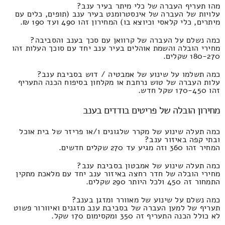
מהו תעריף העברה של כלי מיתר בעיר ענב?
עלויות של העברה של אינסטרומנט בעיר ענב (תופים, כלים עם
מיתרים, כלי קלאסי וכיוצא בו) המחירון זהו 490 ועד 190 ₪.
כמה נשלם על העברה של קרוואן עם סכך בענב והסביבה?
מחירי הובלה והשמת אוהלים בעיר ענב יחד עם סוכך העלות זהו
180-270 שקלים.
כמה תשלמו על שינוע של אמבטיה / דוש בסביבת ענב?
עלות העברה של טוש נרחבת או מקלחון בסיפוח הכנה התעריף
זהו 170-450 שקל חדש.
מחירון הובלה של פריטים בודדים בענב
כמה תעלה שינוע של מקרר שלגונים ו/או פריזר של בית אוכל
ובתי קפה באיזור ענב?
המחיר זהו 360 וזה מגיע עד 270 שקלים חדשים.
כמה תעלה שינוע של אמבטון בסביבת ענב?
מחירי הובלה של חדר רחצה באיזור ענב יחד עם מלאכת מתקין
התמחור זה 450 ולכל היותר 290 שקלים.
כמה נשלם על שינוע של מאוורר ומזגן בענב?
תעריף של למען העברה של בסביבת ענב מזגנים ואיוורור פשוט
לא כולל הכנה התעריף זה 350 ומקסימום 170 שקל.