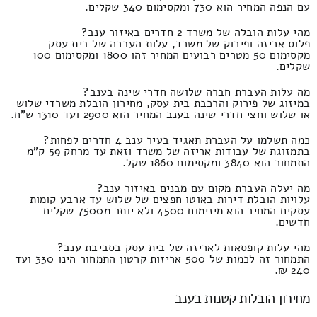
עם הנפה המחיר הוא 730 ומקסימום 340 שקלים.
מהי עלות הובלה של משרד 2 חדרים באיזור ענב?
פלוס אריזה ופירוק של משרד, עלות העברה של בית עסק
מקסימום 50 מטרים רבועים המחיר זהו 1800 ומקסימום 100
שקלים.
מה עלות העברת חברה שלושה חדרי שינה בענב?
במיזוג של פירוק והרכבת בית עסק, מחירון הובלת משרדי שלוש
או שלוש וחצי חדרי שינה בענב המחיר הוא 2900 ועד 1310 ש"ח.
כמה תשלמו על העברת תאגיד בעיר ענב 4 חדרים לפחות?
בתמזוגת של עבודות אריזה של משרד וזאת עד מרחק 59 ק"מ
התמחור הוא 3840 ומקסימום 1860 שקל.
מה יעלה העברת מקום עם מבנים באיזור ענב?
עלויות הובלת דירות באוטו חפצים של שלוש עד ארבע קומות
עסקים המחיר הוא מינימום 4500 ולא יותר מ7500 שקלים
חדשים.
מהי עלות קופסאות לאריזה של בית עסק בסביבת ענב?
התמחור זה לכמות של 500 אריזות קרטון התמחור הינו 330 ועד
240 ₪.
מחירון הובלות קטנות בענב