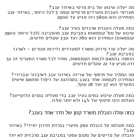
מה יעלה שינוע של בית פרטי באיזור ענב?
תעריפי העברת משרדים פרטיים קומה 3 לכל היותר, באיזור ענב
המחירון הוא 5800 וזה מגיע עד 2900
כמה תעלה העברת ארגזים בעיר ענב?
שינוע של מס' קופסאות בסביבת ענב מהסביבה (לכל היותר 2900
קופסאות) המחירון הוא 780 ועד 330 שקלים חדשים.
מה יעלה עוד פירוק ומארז למשרדים ודירות מגורים – לארגז
בסביבת ענב?
הוספה בהתאם לכמות הקופסאות, מחיר לכל מארז התעריף זה 52
וזה מגיע עד 22 שקלים חדשים.
מה המחיר של תיסוף של אריזה באיזור ענב לאיבזור שברירי?
המחירון לקופסה אחד בענב בתמזוגת של ריפוד מותאם אישית
התעריף הוא 57 ועד 28 שקל.
כמה תעלה שינוע בתים בעיר ענב בלי מעלית בפנים הלוקיישן?
העלות הינו תיסוף של 14% ולא יותר מ11%.
כמה עולה הובלת משרד קטן של חדר אחד בענב?
כמה תשלמו על הובלת עסק מזערי במידת חדרון יחידי? באיזור
ענב?
הובלה של פריטים של מקום עסקי בסביבת ענב מרכזית לא יחד