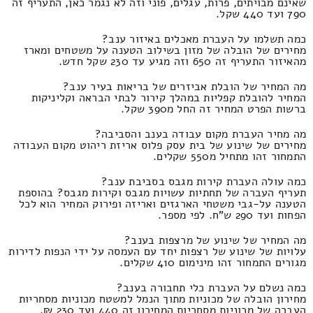
שאינם מבויתים, פרות, עגלים, פוני וזה לא נגמר כאן, התעריף זה
790 ועד 440 שקל.
כמה תשלמו על העברת מאכלים באיזור ענב?
מחירים של הובלה של מזון בשילוב הטענה על משטחים ומארז
מהאיזור התעריף זה 650 וזה מגיע עד 230 שקל חדש.
מה המחיר של הובלת אביזרים של בריאות בעיר ענב?
המחיר להובלת קפליות במהלך קירור לבתי הבראה וקליניקות
ברשות הפרט המחיר זה החל מ390 שקל.
מה מחיר העברת מקום עבודה בענב והסביבה?
מחירים של שינוע של בית עסק פלוס אריזת ריהוט מקום העבודה
התמחור זהו מתחיל מ550 שקלים.
כמה עולה העברת קירות מגבס בסביבת ענב?
תעריף העברה של תחתיות עשויות מגבס וקירות מגבס? בהוספת
הטענה על-גבי משטחי הארגזים ואריזה ופירוק המחיר הוא לכל
הפחות ועד 290 ש"ח. לפי מספר.
מה המחיר של שינוע של מרצפות בענב?
עלויות של שינוע של רצפות יחד עם העמסה על ידי הנפות לדירות
מגורים התמחור זהו מינימום 410 שקלים.
כמה נשלם על העברת כלי תחבורה בענב?
מחירון הובלה של מכוניות מתוך הנמל למשטח מכוניות מסחריות
העברה של מכוניות מסחריות המחירון זה 440 ועד 230 ₪.