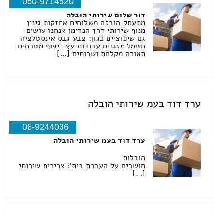
050-9714520
דור שלום שירותי הובלה
מתעסק הובלה משלוחים אחזקות גינון
מנוף שירותי דרך הנדימן אנחנו עושים
גם שיפוציים כגון: צבע גבס אינסטלציה
חשמל מזגנים עבודות עץ ריצוף מטבחים
תאורה מקלחת ושרותים […]
ערד דוד בעמ שירותי הובלה
08-9244036
ערד דוד בעמ שירותי הובלה
הובלות
חושבים על העברת בית? צריכים שירותי
[…]