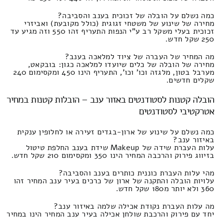
כמה נשלם על הובלה של זכוכית בענב והסביבה?
מחירה של שינוע של משטחי זגוגית (כולל מקובעת) ואביזרי
זכוכית בעלי משקל רב ע"י הנפות התעריף זהו 550 וזה מגיע עד
250 שקל חדש.
מה המחיר של העברה של ציוד למלאכה בענב?
מחירה של הובלה של כלים שיועדו למלאכה כגון: בובקאט,
מערבל בטון, מלגזה וכו' וכו', התעריף הינו 450 ומקסימום 240
שקלים חדשים.
הובלה קטנות לסטודנטים באזור ענב – הובלות קטנות במחיר
אטרקטיבי לסטודנטים
כמה נשלם על שינוע של ארון-בגדים זעירה או לחלופין ענקית
באיזור ענב?
עלות העברת שידה של Makeup שידת בענב החלפת טיטול
בזיווג פירוק והרכבה המחיר הינו 350 ומקסימום 210 שקל חדש.
מהי עלות העברת כוננית כותרים בענב והסביבה?
עלויות הובלה והתקנה של ארון של כרכים בעיר ענב המחיר זהו
360 ולא יותר מ180 שקל חדש.
מה עלות העברת נקודת אכילה שלמה באיזור ענב?
יחד עם פירוק והרכבת שולחן אכילה בעיר ענב המחיר הינו במחיר