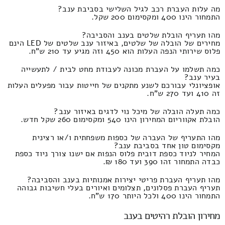
מה עלות העברת רכב לגיל השלישי בסביבת ענב?
התמחור הינו 400 ומקסימום 200 שקל.
מהו תעריף הובלת שלטים בענב והסביבה?
מחירים של הובלה של שלטים, באיזור ענב שלטים של LED הינם
פלוס שירותי הנפה העלות הוא 450 וזה מגיע עד 210 ש"ח.
כמה תשלמו על העברת מכונה לעבודת מחט לבית / לתעשייה
בעיר ענב?
אופציונלי עבורכם לשנע מתקנים של חייטות עבור מפעלים העלות
זה 410 ועד 270 ש"ח.
כמה תעלה הובלה של מיכל נוי לדגים באיזור ענב?
הובלת אקווריום המחירון הינו 540 ומקסימום 260 שקל חדש.
מהו התעריף של העברה של כספות משפחתית ו/או רצינית
מקסימום טון אחד בסביבת ענב?
המחיר לניוד כספת דובית פלוס הנפות אם ישנו צורך ניוד כספת
כבדה התמחור זהו 390 ועד 180 ₪.
מהו תעריף העברת פריטי יצירות אמנותיות בענב והסביבה?
תעריף העברת פסלונים, תצלומים ואיורים בעלי חשיבות גבוהה
התמחור הינו 400 ולכל היותר 170 ש"ח.
מחירון הובלת רהיטים בענב