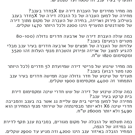
מה מחיר מחירים של העברת דירה עם 3Xחדר בענב?
מחירה של למען העברה של כל הובלה דירה של 3Xחדר בענב
בשילוב פירוק ואריזה, בחירה של העברה של מקום מתוך דירה
של סטודנטים התעריף הינו 2200 ולכל היותר 1470 שקלים.
כמה עולה העברת דירה של ארבעה חדרים גדולה (80-100
מטרים רבועים) בענב?
עלויות של העברה של חפצים של ארבעה חדרים בעיר ענב מבלי
להגיע למצב של אריזה ופירוק והשכרת מנוף העלות זהו 3520
ומקסימום 1820 ש"ח.
מה מחיר שינוע של פריטי דירה שמיועדת ל5 חדרים (לכל היותר
120 מטר רבוע) בענב?
תעריף של שינוע של חדר גדולה שבה חמישה חדרים בעיר ענב
התמחור זה 4400 ומקסימום 1900 שקלים.
כמה עולה שינוע של דירה של שש חדרי שינה ומקסימום דירת
בית קרקע בעיר ענב?
מחירה של למען פריטי בית עם עליית גג אשר בה בענב והסביבה
חדרי שינה X6 ולא יותר מבסינתזה של שירותי מנוף המחירון הוא
5490 ולא יותר מ2600 ש"ח.
כמה תשלמו על הובלה של מקום מגורים, בסביבת ענב תקף לדירת
גג במיזוג של הנפה,
המחיר הובלה באיזור ענב הינו 4200 וזה מגיע עד 2900 שקלים.