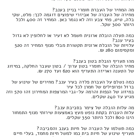
מה המחיר של העברת חומרי בניין בענב?
מחירה של העברה של אביזרי שיפוצים דוגמה לכך: מלט, שקי
בלה, טיט, פחי צבע וזה לא נגמר כאן. המחיר זה 400 ולכל
היותר 300 שקל.
כמה תעלה הובלת ארונית חשמל לא זעיר או לחלופין לא גדול
בעיר ענב?
עלויות של הובלת ארונית תקשורת מבלי מנוף המחיר זה 520
ומקסימום 280 ₪.
מהו תעריף הובלת בטון בענב?
מחיר הובלה של חומרי בטון ערוך / בטון שעבר החלקה, במיזוג
של הטענה ואריזה התעריף הוא 620 ועד 270 ₪.
כמה נשלם על העברת פלדה בעיר ענב? מחירים של שינוע של
ברזל ופרופילים של חמרן לכל עיר
במיזוג של הנפות והרמה על-גבי המרצפות המחירון זהו 570 וזה
מגיע עד 240 שקלים.
מה עלות הובלה של צימר בסביבת ענב?
עלות העברת בקתת נופש מעץ באמצעות שירותי מנוף התמחור
הינו 800 ולכל היותר 350 שקלים.
כמה תשלמו על העברה של חיות בענב והסביבה?
תעריף שינוע של חיות בית כמו למשל חיות מחמד, בעלי חיים