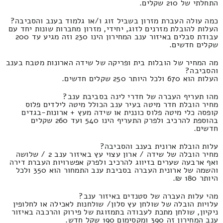
התחלתי של 210 שקלים.
כמה עולה העברת מזרון בשביל זוג ו/או גלמוד בענב והסביבה?
העלות להובלת מזרנים לזוג, יחידי, מזרון מחברות שונות יחד עם
עבודת סבלים באיזור ענב המחירון הינו 230 וזה מגיע עד 200
שקלים חדשים.
מה המחיר של הובלות בית ופריקה של שידה הארונות מטבח בענב
והסביבה?
העלות הוא 670 ולכל היותר 250 שקלים חדשים.
מהו תעריף העברה של חדרי לינה בסביבת ענב?
מחיר הובלת חדר מיטה בעיר ענב הכולל מיטה לילדים פלוס
קופסה כלי מיטה פלוס כוננית או שידה מעץ + ארונות-בגדים
בהוספת להרכיב ולפרק התעריף הינו 540 ועד 260 שקלים
חדשים.
עלות הובלת ארונית בענב והסביבה?
מחיר הובלה של שידה / ארון עצוי עץ באיזור ענב 2 / שלושה
ואף ארבעה שערים בזיווג להרכיב ולפרק אפשרויות העברת דירה
והשמה של ארונית העברה בסביבת ענב התמחור הוא 350 ולכל
היותר 180 ₪.
מהי עלות העברה של סטנדים באיזור ענב?
עלויות הובלה של שולחן עץ סלון/ שולחנות לאכילה או לחלופין
ניקיון, שולחן מתכת לעבודה בתמזוגת של פירוק והרכבה באיזור
ענב המחירון זה 390 ומקסימום 190 שקל חדש.