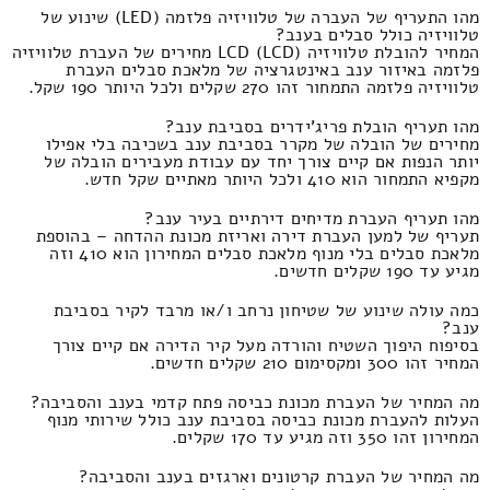
מהו התעריף של העברה של טלוויזיה פלזמה (LED) שינוע של
טלוויזיה כולל סבלים בענב?
המחיר להובלת טלוויזיה LCD (LCD) מחירים של העברת טלוויזיה
פלזמה באיזור ענב באינטגרציה של מלאכת סבלים העברת
טלוויזיה פלזמה התמחור זהו 270 שקלים ולכל היותר 190 שקל.
מהו תעריף הובלת פריג'ידרים בסביבת ענב?
מחירים של הובלה של מקרר בסביבת ענב בשכיבה בלי אפילו
יותר הנפות אם קיים צורך יחד עם עבודת מעבירים הובלה של
מקפיא התמחור הוא 410 ולכל היותר מאתיים שקל חדש.
מהו תעריף העברת מדיחים דירתיים בעיר ענב?
תעריף של למען העברת דירה ואריזת מכונת ההדחה – בהוספת
מלאכת סבלים בלי מנוף מלאכת סבלים המחירון הוא 410 וזה
מגיע עד 190 שקלים חדשים.
כמה עולה שינוע של שטיחון נרחב ו/או מרבד לקיר בסביבת
ענב?
בסיפוח היפוך השטיח והורדה מעל קיר הדירה אם קיים צורך
המחיר זהו 300 ומקסימום 210 שקלים חדשים.
מה המחיר של העברת מכונת כביסה פתח קדמי בענב והסביבה?
העלות להעברת מכונת כביסה בסביבת ענב כולל שירותי מנוף
המחירון זהו 350 וזה מגיע עד 170 שקלים.
מה המחיר של העברת קרטונים וארגזים בענב והסביבה?