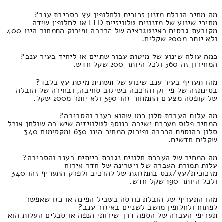
מה מחיר הובלת מזנון זכוכית ולחלופין עץ בסביבת ענב?
מחירי שינוע של מזנונים טלוויזיית LED או לחלופין שידה
מקובעת גבסים באינטגרציה של הרכבה ופירוק התמחור הינו 400
ולא יותר מ200 שקלים.
כמה עולה שינוע של מיטות עבור שתיים או ליחיד בעיר ענב?
המחירון זה 360 ולכל היותר 200 שקל חדש.
מהו תעריף בעיר ענב שינוע של תשתית מיטת עץ בלבד?
בסינתזה של פירוק והרכבה בשילוב סחיבה, ובחירה של הובלה
של קופסה מצעים התמחור זהו 590 ולא יותר מ200 שקל.
מה עלות העברת סלון כמו שהוא בענב והסביבה?
המחיר פלוס מערכת ישיבה בנוסף לטלוויזיה שיש בה שולחן אוכל
סלון בהוספת הרכבה ופירוק המחיר הינו 630 ומקסימום 340
שקלים חדשים.
מה המחיר של העברת חלונית נגררת בייתית בענב והסביבה?
עלות תמורת העברה של ויטרינה של חדר אירוח
מזכוכית/עץ/גבס בתמזוגת של להרכיב ולפרק התעריף זהו 340
ולכל היותר 190 שקל חדש.
מהו התעריף של הובלת כורסה בשביל הפינה או כזו שאפשר
לפתוח ולחלופין מושב לשניים באיזור ענב?
תעריפי העברה של הספה דרך שירותי הנפה או סבלים העלות הוא