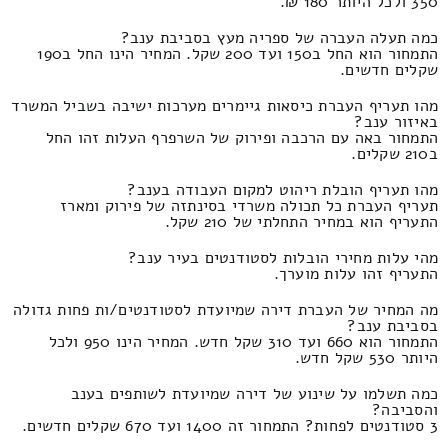
350 ולכל היותר 180 ₪.
כמה תעלה העברה של ספריה מעץ בסביבת ענב?
התמחור הוא החל ב150 ועד 200 שקל. המחיר הינו החל ב190
שקלים חדשים.
מהו תעריף העברת כיסאות גיימרים מערכות ישיבה בשביל המשרד
באיזור ענב?
התמחור באה עם הרכבה ופירוק של השרפרף העלות זהו החל
ב210 שקלים.
מהו תעריף הובלת ריהוט למקום העבודה בענב?
תעריף העברת כל תכולה משרדי בסינתזה של פירוק ומארז
התעריף הוא במחיר התחלתי של 210 שקל.
מהי עלות מחירי הובלות לסטודנטים בעיר ענב?
התעריף זהו עלות מוערך.
מה המחיר של העברת דירה שמיועדת לסטודנטים/ות פחות גדולה
בסביבת ענב?
התמחור הוא 660 ועד 310 שקל חדש. המחיר הינו 950 ולכל
היותר 530 שקל חדש.
כמה תשלמו על שינוע של דירה שמיועדת לשותפים בענב
והסביבה?
3 סטודנטים לפחות? התמחור זה 1400 ועד 670 שקלים חדשים.