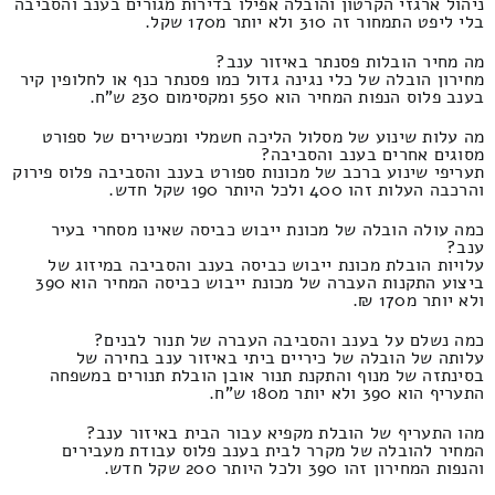
ניהול ארגזי הקרטון והובלה אפילו בדירות מגורים בענב והסביבה
בלי ליפט התמחור זה 310 ולא יותר מ170 שקל.
מה מחיר הובלות פסנתר באיזור ענב?
מחירון הובלה של כלי נגינה גדול כמו פסנתר כנף או לחלופין קיר
בענב פלוס הנפות המחיר הוא 550 ומקסימום 230 ש"ח.
מה עלות שינוע של מסלול הליכה חשמלי ומכשירים של ספורט
מסוגים אחרים בענב והסביבה?
תעריפי שינוע ברכב של מכונות ספורט בענב והסביבה פלוס פירוק
והרכבה העלות זהו 400 ולכל היותר 190 שקל חדש.
כמה עולה הובלה של מכונת ייבוש כביסה שאינו מסחרי בעיר
ענב?
עלויות הובלת מכונת ייבוש כביסה בענב והסביבה במיזוג של
ביצוע התקנות העברה של מכונת ייבוש כביסה המחיר הוא 390
ולא יותר מ170 ₪.
כמה נשלם על בענב והסביבה העברה של תנור לבנים?
עלותה של הובלה של כיריים ביתי באיזור ענב בחירה של
בסינתזה של מנוף והתקנת תנור אובן הובלת תנורים במשפחה
התעריף הוא 390 ולא יותר מ180 ש"ח.
מהו התעריף של הובלת מקפיא עבור הבית באיזור ענב?
המחיר להובלה של מקרר לבית בענב פלוס עבודת מעבירים
והנפות המחירון זהו 390 ולכל היותר 200 שקל חדש.