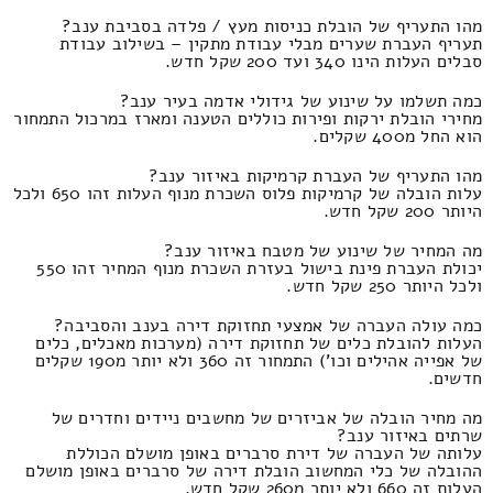
מהו התעריף של הובלת כניסות מעץ / פלדה בסביבת ענב?
תעריף העברת שערים מבלי עבודת מתקין – בשילוב עבודת
סבלים העלות הינו 340 ועד 200 שקל חדש.
כמה תשלמו על שינוע של גידולי אדמה בעיר ענב?
מחירי הובלת ירקות ופירות כוללים הטענה ומארז במרכול התמחור
הוא החל מ400 שקלים.
מהו התעריף של העברת קרמיקות באיזור ענב?
עלות הובלה של קרמיקות פלוס השכרת מנוף העלות זהו 650 ולכל
היותר 200 שקל חדש.
מה המחיר של שינוע של מטבח באיזור ענב?
יכולת העברת פינת בישול בעזרת השכרת מנוף המחיר זהו 550
ולכל היותר 250 שקל חדש.
כמה עולה העברה של אמצעי תחזוקת דירה בענב והסביבה?
העלות להובלת כלים של תחזוקת דירה (מערכות מאכלים, כלים
של אפייה אהילים וכו') התמחור זה 360 ולא יותר מ190 שקלים
חדשים.
מה מחיר הובלה של אביזרים של מחשבים ניידים וחדרים של
שרתים באיזור ענב?
עלותה של העברה של דירת סרברים באופן מושלם הכוללת
ההובלה של כלי המחשוב הובלת דירה של סרברים באופן מושלם
העלות זה 660 ולא יותר מ260 שקל חדש.