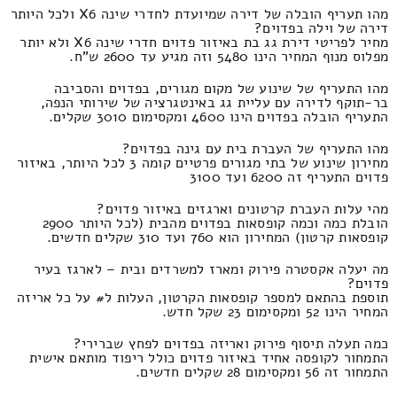
מהו תעריף הובלה של דירה שמיועדת לחדרי שינה X6 ולכל היותר
דירה של וילה בפדוים?
מחיר לפריטי דירת גג בת באיזור פדוים חדרי שינה X6 ולא יותר
מפלוס מנוף המחיר הינו 5480 וזה מגיע עד 2600 ש"ח.
מהו התעריף של שינוע של מקום מגורים, בפדוים והסביבה
בר-תוקף לדירה עם עליית גג באינטגרציה של שירותי הנפה,
התעריף הובלה בפדוים הינו 4600 ומקסימום 3010 שקלים.
מהו התעריף של העברת בית עם גינה בפדוים?
מחירון שינוע של בתי מגורים פרטיים קומה 3 לכל היותר, באיזור
פדוים התעריף זה 6200 ועד 3100
מהי עלות העברת קרטונים וארגזים באיזור פדוים?
הובלת כמה וכמה קופסאות בפדוים מהבית (לכל היותר 2900
קופסאות קרטון) המחירון הוא 760 ועד 310 שקלים חדשים.
מה יעלה אקסטרה פירוק ומארז למשרדים ובית – לארגז בעיר
פדוים?
תוספת בהתאם למספר קופסאות הקרטון, העלות ל# על כל אריזה
המחיר הינו 52 ומקסימום 23 שקל חדש.
כמה תעלה תיסוף פירוק ואריזה בפדוים לפחץ שברירי?
התמחור לקופסה אחיד באיזור פדוים כולל ריפוד מותאם אישית
התמחור זה 56 ומקסימום 28 שקלים חדשים.