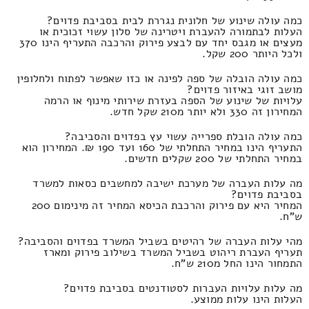
כמה עולה שינוע של חלונית נגררת לבית בסביבת פדוים?
העלות לבתמורה להעברת ויטרינה של סלון עשוי זכוכית או
מעצים או מגבס יחד עם לבצע פירוק והרכבה התעריף הינו 370
ולכל היותר 200 שקל.
כמה עולה הובלה של ספה לפינה או כזו שאפשר לפתוח ולחלופין
מושב זוגי באיזור פדוים?
עלויות של שינוע של הספה בעזרת שירותי מינוף או הרמה
המחירון זה 330 ולא יותר מ210 שקל חדש.
כמה עולה הובלת ספרייה עשוי עץ בפדוים והסביבה?
התעריף הינו במחיר התחלתי של 160 ועד 190 ₪. המחירון הוא
במחיר התחלתי של 200 שקלים חדשים.
מה עלות העברה של מערכת ישיבה למחשבים כסאות למשרד
בסביבת פדוים?
המחיר היא עם פירוק והרכבת הכיסא המחיר זה מינימום 200
ש"ח.
מהי עלות העברה של רהיטים בשביל המשרד בפדוים והסביבה?
תעריף העברת ריהוט בשביל המשרד בשילוב פירוק ומארז
התמחור הינו החל מ210 ש"ח.
מה עלות עלויות העברות לסטודנטים בסביבת פדוים?
העלות הינו עלות ממוצע.