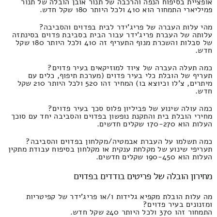
אופציית בסיפוח הנפה והרכבה של תנור אובן הובלה של תנור
פמיליארי התמחור הוא 410 ולכל היותר 180 שקל חדש.
מהי עלות העברה של פריג'ידר לבית בפדוים והסביבה?
עלותה של העברת פריג'ידר עבור הבית בסביבת פדוים בסינתזה
של סבלות והשכרת מנוף התעריף זה 410 ולכל היותר 180 שקל
חדש.
כמה תעלה העברה של ציוד למוזיקאים בעיר פדוים?
תעריף של הובלת כלי בעיר פדוים (מערכת תיפוף, כלים עם
מיתרים, צ'לו וכיוצא בו) המחיר זהו 520 ולכל היותר 210 שקל
חדש.
כמה עולה שינוע של פביליון פלוס סכך בעיר פדוים?
מחירי הובלת בית והתקנת נופשון בפדוים והסביבה יחד עם סוכך
העלות הוא 170-270 שקלים חדשים.
כמה תשלמו על העברת אבמטיה/מקלחון בפדוים והסביבה?
תעריפי שינוע של מקלחת ענקית או מקלחון בסיפוח עבודת מתקין
העלות הוא 190-450 שקלים חדשים.
מחירון הובלה של פריטים בודדים בפדוים
מה עלות הובלת מקפיא גלידות ו/או פריג'ידר של קפיטריות
ומזנונים בעיר פדוים?
התמחור זהו 370 ולכל היותר 240 שקל חדש.