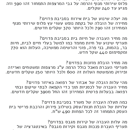
פלוס שירותי מנוף והרמה על גבי המרצפות התמחור זהו 590 וזה
מגיע עד 240 שקלים.
מה יעלה שינוע של בית אירוח בסביבת פדוים?
מחירה של הובלה של בקתת נופש עשוי עץ פלוס שירותי מנוף
המחירון זהו 790 ולכל היותר 370 שקלים חדשים.
מה מחיר העברה של חיות בית בסביבת פדוים?
תעריף שינוע של חיות מחמד כמו למשל בעלי חיים לבית, חיות
בר, בהמות, בני פרה, פוני והרשימה ממשיכה, העלות הוא 770
ומקסימום 440 שקל חדש.
מה מחיר הובלת מזונות בפדוים?
תעריפי העברת מאכל כולל הרמה ע"ג מרצפות ומשטחים ואריזה
ופירוק מהמשטח העלות זה 600 ולכל היותר 230 שקלים חדשים.
מהי עלות הובלה של אבזור של רפואה באיזור פדוים?
מחיר העברה של לכסניות תוך כדי הקפאה לבתי שיקום ובתי
רפואה בבעלות פרטית המחירון זהו החל מ390 שקלים חדשים.
כמה תעלה העברה של משרד בסביבת פדוים?
עלויות של הובלת חנות/עסק בשילוב פירוק והרכבת פריטי בית
העסק התמחור זה לכל הפחות 490 ש"ח.
מה עלות העברה של קירות מגבס בפדוים?
תעריף העברת פנכות מגבס וקירות מגבס? באינטגרציה של