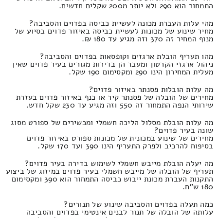
התמחור הוא 290 ולא יותר מ200 שקלים חדשים.
מהי עלות העברת מכונה לעשיית כביסה בפדוים והסביבה?
מחיר שינוע של מכונות לעשיית כביסה באיזור פדוים בסיוע של
מנוף המחיר זה 370 וזה מגיע עד 180 ₪.
מהו תעריף הובלת ארגזים וקופסאות בפדוים והסביבה?
ניהול ארגזי הקרטון ומעבר הן בדירות מגורים בעיר פדוים שאין
מעלית המחירון הינו 290 ומקסימום 190 שקל.
מה עלות הובלות פסנתר באיזור פדוים?
מחירים של הובלה של פסנתר קיר או כנף באיזור פדוים בעזרת
שירותי הנפה התמחור זה 550 וזה מגיע עד 230 שקל חדש.
מה עלות הובלת מסלול הליכה חשמלי ומכשירים של ספורט מסוג
שונה בעיר פדוים?
מחירים של שינוע במכונית של מכונות ספורט באיזור פדוים
בסיפוח להרכיב ולפרק התעריף הינו 390 ועד 170 שקל.
מה יעלה הובלת מייבש חשמלי לשימוש בדירה בעיר פדוים?
תעריף של הובלה של מייבש חשמלי בעיר פדוים במיזוג של ביצוע
התקנות העברת מכונת ייבוש כביסה התמחור הוא 390 ומקסימום
180 ש"ח.
כמה תעלה בפדוים והסביבה שינוע של תנורים?
עלותה של הובלה של תנור לבנים אינטימי בפדוים והסביבה