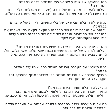
מהו התעריף של שינוע של אמצעי תחזוקת דירה בפדוים
והסביבה?
העלות להעברת אביזרים של דירה (מערכות מאכלים, כלי הכנת
מזון שנדלירים וכיוצא בו) התמחור זהו 330 ומקסימום 170 ש"ח.
כמה עולה הובלת אביזרים של כלי מחשוב ודירות של סרברים
בפדוים?
עלותה של הובלת דירה של סרברים מהקצה לקצה בלי לשכוח את
ההובלה של החומרות הובלה של דירה של סרברים מלא העלות
הוא 660 ומקסימום 230 שקל.
מהו התעריף של העברת איבזור שיפוצים בסביבת פדוים?
העלות לשינוע של ערכת שיפוצים כגון: שקי מלט, שקי בלה, חול,
פחים לצביעה והרשימה ארוכה. המחיר זה 410 ועד 290 שקל
חדש.
כמה תשלמו על העברת ארונית חשמל רחב / מזערי באיזור
פדוים?
תעריף העברה של ארונית חשמל בלי שירותי מנוף התעריף זהו
490 ולכל היותר 290 ₪.
מה יעלה הובלת חומרי בטון בפדוים?
מחיר העברה של בטון מוכן ולחלופין לבנות טיט אשר עבר
החלקה, פלוס העמסה ופירוק העלות זה 640 ולכל היותר 240 ₪.
מה עלות העברת ברזל בסביבת פדוים? עלויות של העברת פלדה
ופרופילי אלומיניום לכל עיר