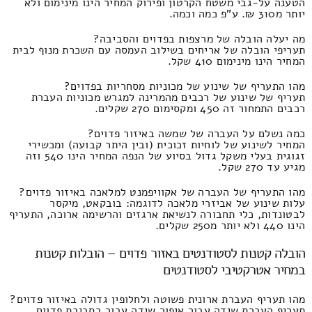
הטענה על-גבי משטח הקרטון ופירוק המחיר הינו מינימום ולא
יותר מ310 ₪. ע"פ כמה וכמה.
מה יעלה הובלה של מרצפות בפדוים והסביבה?
תעריפי הובלה של אריחים בשילוב העמסה עם השכרת מנוף לבית
המחיר הינו מינימום 410 שקל.
מהו התעריף של שינוע של מכוניות מסחריות בפדוים?
תעריף של שינוע של רכבים מהמרינה למגרש מכוניות העברת
רכבים התמחור זה 450 ומקסימום 270 שקלים.
כמה נשלם על העברה של שמשה באיזור פדוים?
המחיר לשינוע של לוחיות זכוכית (ובין היתר קבועה) ומכשירי
זגוגית בעלי משקל גדול בסיוע של הנפה המחיר הינו 540 וזה
מגיע עד 270 שקל.
מהו התעריף של העברה של אקוויפמנט למלאכה באיזור פדוים?
עלות שינוע של אביזרי מלאכה לדוגמה: בובקאט, מיקסר
לבטונדות, כלי תחבורה לנשיאת ארגזים והרשימה ארוכה, התעריף
הינו 440 ולא יותר מ250 שקלים.
הובלה קטנות לסטודנטים באזור פדוים – הובלות קטנות
במחיר אטרקטיבי לסטודנטים
מהו תעריף העברת ארונית פשוטה ולחלופין גדולה באיזור פדוים?
תעריף העברת שידה עבור איפור שידה עבור בסביבת פדוים