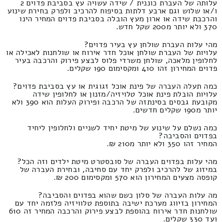
עלותה של העברת כוננית / שידה עשויה עץ בסביבת פדוים 2
ו/או שלוש וגם ארבע דלתות בסיפוח להרכיב ולפרק בחירת שינוע
והרכבת שידה או ארון מעץ הובלה בסביבת פדוים המחיר הינו
370 ולא יותר מ200 שקל חדש.
מהי עלות העברת שולחן עץ בעיר פדוים?
עלויות של העברת שולחן אוכל חדר אירוח או שולחנות לאכילה או
לחלופין מלאכה, שולחן משרדי פלוס לבצע פירוק והרכבה בעיר
פדוים המחירון זהו 410 ומקסימום 190 שקלים.
כמה תעלה העברה של פינת אוכל זגוגית או עץ בסביבת פדוים?
עלויות הובלת פינת אוכל טלויזיה/מזנון או לחלופין שידה
מקובעת גבסים בסינתזה של הרכבה ופירוק העלות הוא 390 ולא
יותר מ190 שקלים חדשים.
כמה נשלם על שינוע של מיטת יחיד לשניים ולחלופין ליחיד
בפדוים והסביבה?
המחיר זהו 350 ולא יותר מ210 ₪.
מהי עלות בפדוים העברה של סובסטרט מיטת ילדים וזה הכל?
במיזוג של להרכיב ולפרק יחד עם סחיבה, ובחירת העברה של
קופסה מצעים המחירון הוא 570 ומקסימום 200 ₪.
מה עלות העברה של סלון כשם שהוא בפדוים והסביבה?
המחירון בזיווג מערכת ישיבה בתוספת טלוויזיה פלזמה יחד עם
שולחנות חדר אירוח בהוספת לבצע פירוק והרכבה המחיר זה 610
ועד 330 שקלים.