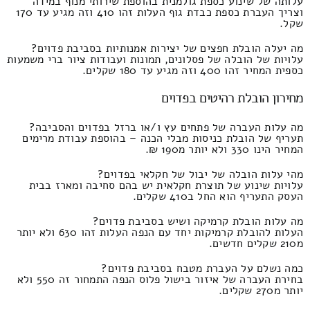
עלותה של שינוע כספת גולמנית בהוספת שירותי מנוף במידה
וצריך העברת כספת כבדת גוף העלות זהו 410 וזה מגיע עד 170
שקל.
מה יעלה הובלת חפצים של יצירות אמנותיות בסביבת פדוים?
עלויות של הובלה של פסלונים, תמונות ועבודות ציור ברי משמעות
כספית המחיר זהו 400 וזה מגיע עד 180 שקלים.
מחירון הובלת רהיטים בפדוים
מה עלות העברה של פתחים עץ ו/או ברזל בפדוים והסביבה?
תעריף של הובלת כניסות מבלי הכנה – בהוספת עבודת מרימים
המחיר הינו 330 ולא יותר מ190 ₪.
מהי עלות הובלה של יבול של חקלאי בפדוים?
עלויות שינוע של תוצרת חקלאית יש בהם סחיבה ומארז בבית
העסק התעריף הוא החל ב410 שקלים.
מה עלות הובלת קרמיקה ושיש בסביבת פדוים?
העלות להובלת קרמיקות יחד עם הנפה העלות זהו 630 ולא יותר
מ210 שקלים חדשים.
כמה נשלם על העברת מטבח בסביבת פדוים?
בחירת העברה של איזור בישול פלוס הנפה התמחור זה 550 ולא
יותר מ270 שקלים.