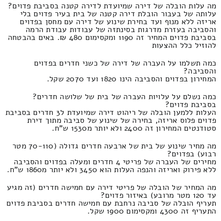
מה עלות הובלה של דירה שמיועדת לדירה קטנה בסביבת פדוים?
עלותה של בעבור הובלת דירה קטנה של בית בעיר פדוים בלי
אריזה ללא מנוף ועד בחירת שינוע של דירה עם מחסן בפדוים
והסביבה בעזרת מדרגות בסינתזה של עבודות עבודת הרמה
בסביבת פדוים המחיר זה 1190 ומקסימום 480 ₪. באים בהבטחה
להוזיל כלל ההצעות
כמה תשלמו על העברה של דירה של כשני חדרים בפדוים
והסביבה?
המחירון בפדוים והסביבה הינו 1820 ועד 2070 שקל.
כמה נשלם על עלויות העברה של בית של שלושה חדרים?
בסביבת פדוים?
העלות ללמען הובלה של ריהוט דירה שמיועדת ל3 חדרים בסביבת
פדוים פלוס אריזה, בחירה של שינוע של סביבה מתוך דירת
סטודנטים המחירון זה 2400 ולא יותר מ1530 ש"ח.
מה מחיר שינוע של בית של ארבעה חדרים גדולה (70-110 מטר
רבוע) בפדוים?
מחירים של העברה של פריטי 4 חדרים ומעלה בפדוים והסביבה
ללא פירוק ואריזה והנפה העלות הוא 3450 ולא יותר מ1860 ש"ח.
מה המחיר של הובלה של פריטי דירה עם חמישה חדרים (זה מגיע
עד 120 מטר מרובע) באיזור פדוים?
תעריף הובלה של סביבה נרחבת עם חמישה חדרים בסביבת פדוים
התעריף זה 4300 ומקסימום 1900 שקל.