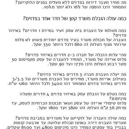
מה מחיר מעבר דירות בפדוים ללא מעלית בפנים הלוקיישן?
התמחור הינו הוספה של 16% ולא יותר מ10%.
כמה עולה הובלת משרד קטן של חדר אחד בפדוים?
כמה תשלמו על העברת בית עסק זעיר במידת 1 חדרים? באיזור
פדוים?
העברה של תכולת משרד בעיר פדוים יסודית פשוט לא פלוס
שירותי מנוף העלות זה 660 ולכל היותר 330 שקל.
מהי עלות הובלה של חברה כ-2 חדרים באיזור פדוים?
פלוס אריזה של משרד, המחיר להעברה של עסק מקסימום 50
מטר רבוע העלות הינו 1770 ועד 90 שקל.
מה יעלה העברת חברה 3 חדרים באיזור פדוים?
בשילוב אריזת משרד, מחירים של העברת משרדים של 3/3.5
חדרים באיזור פדוים התמחור זהו 3400 ולכל היותר 1260 ש"ח.
כמה נשלם על הובלת עסק באיזור פדוים 4 חדרים ומעלה
מינימום?
פלוס טיפולי אריזה של עסק ושאר תכונות הכרחיות לעסק, עד
מרחק 56 ק"מ העלות זהו 3820 ועד 1800 שקל.
כמה עולה העברה של לוקיישן של משרדים בסביבת פדוים?
תעריפי העברת דירה באוטו תכולת שלושה עד ארבעה קומות
בבניין בתי עסקים המחיר הינו מינימום 4800 ועד 8300 שקלים.