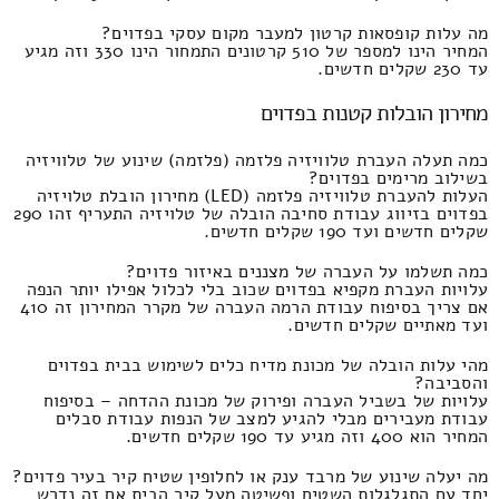
מה עלות קופסאות קרטון למעבר מקום עסקי בפדוים?
המחיר הינו למספר של 510 קרטונים התמחור הינו 330 וזה מגיע
עד 230 שקלים חדשים.
מחירון הובלות קטנות בפדוים
כמה תעלה העברת טלוויזיה פלזמה (פלזמה) שינוע של טלוויזיה
בשילוב מרימים בפדוים?
העלות להעברת טלוויזיה פלזמה (LED) מחירון הובלת טלויזיה
בפדוים בזיווג עבודת סחיבה הובלה של טלויזיה התעריף זהו 290
שקלים חדשים ועד 190 שקלים חדשים.
כמה תשלמו על העברה של מצננים באיזור פדוים?
עלויות העברת מקפיא בפדוים שכוב בלי לכלול אפילו יותר הנפה
אם צריך בסיפוח עבודת הרמה העברה של מקרר המחירון זה 410
ועד מאתיים שקלים חדשים.
מהי עלות הובלה של מכונת מדיח כלים לשימוש בבית בפדוים
והסביבה?
עלויות של בשביל העברה ופירוק של מכונת ההדחה – בסיפוח
עבודת מעבירים מבלי להגיע למצב של הנפות עבודת סבלים
המחיר הוא 400 וזה מגיע עד 190 שקלים חדשים.
מה יעלה שינוע של מרבד ענק או לחלופין שטיח קיר בעיר פדוים?
יחד עם התגלגלות השטיח ופשיטה מעל קיר הבית אם זה נדרש