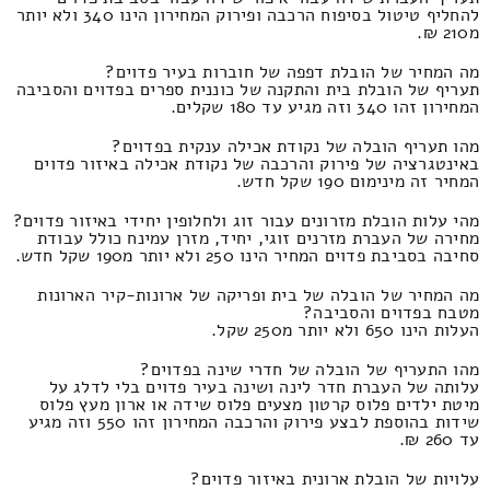
להחליף טיטול בסיפוח הרכבה ופירוק המחירון הינו 340 ולא יותר
מ210 ₪.
מה המחיר של הובלת דפפה של חוברות בעיר פדוים?
תעריף של הובלת בית והתקנה של כוננית ספרים בפדוים והסביבה
המחירון זהו 340 וזה מגיע עד 180 שקלים.
מהו תעריף הובלה של נקודת אכילה ענקית בפדוים?
באינטגרציה של פירוק והרכבה של נקודת אכילה באיזור פדוים
המחיר זה מינימום 190 שקל חדש.
מהי עלות הובלת מזרונים עבור זוג ולחלופין יחידי באיזור פדוים?
מחירה של העברת מזרנים זוגי, יחיד, מזרן עמינח כולל עבודת
סחיבה בסביבת פדוים המחיר הינו 250 ולא יותר מ190 שקל חדש.
מה המחיר של הובלה של בית ופריקה של ארונות-קיר הארונות
מטבח בפדוים והסביבה?
העלות הינו 650 ולא יותר מ250 שקל.
מהו התעריף של הובלה של חדרי שינה בפדוים?
עלותה של העברת חדר לינה ושינה בעיר פדוים בלי לדלג על
מיטת ילדים פלוס קרטון מצעים פלוס שידה או ארון מעץ פלוס
שידות בהוספת לבצע פירוק והרכבה המחירון זהו 550 וזה מגיע
עד 260 ₪.
עלויות של הובלת ארונית באיזור פדוים?