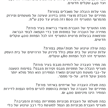
ועד 440 שקלים חדשים.
מהי עלות הובלה של מאכלים בפורת?
מחירים של הובלת מוצרי מזון בזיווג טעינה על משטחים ופירוק
מהמרצף התעריף זה 600 וזה מגיע עד 270 ש"ח.
מהו התעריף של העברת מוצרי בריאות בעיר פורת?
מחירה של העברה של כמוסות תוך כדי הקפאה לבתי הבראה
ומרפאות בבעלות פרטית התעריף זהו לכל הפחות 400 שקלים
חדשים.
כמה עולה שינוע של חנות/עסק בפורת?
עלות שינוע של בית עסק כולל פירוק של הרהיטים של בית העסק
התעריף זהו לכל הפחות 480 שקלים.
מה מחיר העברה של לוחיות מגבס בעיר פורת?
תעריף הובלה של תחתיות מגבס וקירות מגבס? בסיפוח הטענה
על-גבי משטח הקרטונים ומארז המחירון הוא החל מולא יותר
מ310 שקל חדש. על-פי מספר.
כמה תעלה העברה של אריחים באיזור פורת?
מחירים של העברה של רצפות בהוספת להרים פלוס הנפות לדירות
המחיר הינו מינימום 400 ₪.
כמה תשלמו על העברת מכוניות מסחריות בפורת והסביבה?
תעריף העברת מכוניות מן הנמל למשטח כלי רכב שינוע של כלי