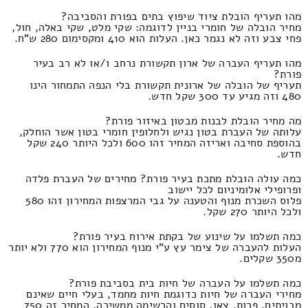
מהו תעריף הובלת ציוד שיפוץ בתים בפורת והסביבה?
מחיר הובלה של חומרי בניין לדוגמה: שקי מלט, שקי באלה, חול,
פחי צבע וזה לא נגמר כאן. העלות הוא 410 ומקסימום 280 ש"ח.
מהו תעריף העברה של ארון תקשורת נרחב ו/או לא רב בעיר
פורת?
תעריף של הובלה של ארונית תקשורת בלי הנפה התמחור הינו
480 וזה מגיע עד 300 שקל חדש.
מה מחיר הובלת לבנות מבטון באיזור פורת?
עלותה של העברת בטון נגיש ולחלופין חומרי בטון אשר הוחלק,
בהוספת סחיבה ואריזה המחיר זהו 600 ולכל היותר 240 שקל
חדש.
כמה עולה הובלת מתכת בעיר פורת? מחירים של העברת פלדה
ופרופילי אלומיניום לכל יישוב
פלוס השכרת מנוף והטענה על גבי המרצפות המחירון זהו 580
ולכל היותר 270 שקל.
כמה תשלמו על שינוע של בקתת אירוח בעיר פורת?
העלות להעברה של צימר עץ ע"י מנוף המחירון הוא 770 ולא יותר
מ350 שקלים.
כמה תשלמו על העברה של חיות בית בסביבת פורת?
מחירי העברה של חיות כדוגמת חיות מחמד, בעלי חיים שאינם
מבויתים, פרות, צאן, סוסים והרשימה ממשיכה, המחיר זה 750