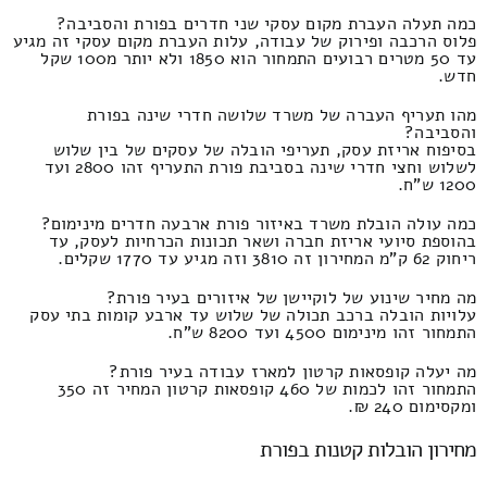
כמה תעלה העברת מקום עסקי שני חדרים בפורת והסביבה?
פלוס הרכבה ופירוק של עבודה, עלות העברת מקום עסקי זה מגיע
עד 50 מטרים רבועים התמחור הוא 1850 ולא יותר מ100 שקל
חדש.
מהו תעריף העברה של משרד שלושה חדרי שינה בפורת
והסביבה?
בסיפוח אריזת עסק, תעריפי הובלה של עסקים של בין שלוש
לשלוש וחצי חדרי שינה בסביבת פורת התעריף זהו 2800 ועד
1200 ש"ח.
כמה עולה הובלת משרד באיזור פורת ארבעה חדרים מינימום?
בהוספת סיועי אריזת חברה ושאר תכונות הכרחיות לעסק, עד
ריחוק 62 ק"מ המחירון זה 3810 וזה מגיע עד 1770 שקלים.
מה מחיר שינוע של לוקיישן של איזורים בעיר פורת?
עלויות הובלה ברכב תכולה של שלוש עד ארבע קומות בתי עסק
התמחור זהו מינימום 4500 ועד 8200 ש"ח.
מה יעלה קופסאות קרטון למארז עבודה בעיר פורת?
התמחור זהו לכמות של 460 קופסאות קרטון המחיר זה 350
ומקסימום 240 ₪.
מחירון הובלות קטנות בפורת