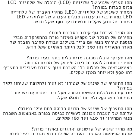
מהו תעריף שינוע של טלויזיות (LCD) הובלה של טלוויזיה LCD
פלוס סבלות בפורת?
המחיר לשינוע של טלויזיות (LED) מחירי העברה של טלוויזיה
LED בפורת בזיווג עבודת סבלים העברה של טלוויזיה LED
המחיר זה 300 שקלים חדשים ועד 190 שקל חדש.
מה מחיר העברת גוף קירור בסביבת פורת?
מחירים של הובלה של מקפיא באיזור פורת בהתפרקדות מבלי
תוספת שירותי מנוף אם צריך בשילוב עבודת סחיבה הובלה של
מקרר התעריף זהו 390 ולכל היותר מאתיים שקל חדש.
מהו תעריף הובלת מכונת מדיח כלים ביתי בעיר פורת?
מחירי בתמורה להעברת דירה ופירוק של מכונת ההדחה –
באינטגרציה של סבלות בלי השכרת מנוף עבודת מעבירים התעריף
זהו 390 ולא יותר מ170 שקלים.
מהו התעריף של שינוע של שטיחון לא זעיר ולחלופין שטיחון לקיר
בפורת?
יחד עם התגלגלות השטיח והסרה מעל דיר ביתכם אם יש צורך
התמחור הוא 290 ולא יותר מ180 שקל.
מהו התעריף של שינוע של מכונת כביסה פתח עילי בפורת?
עלותה של העברת מכונות לעשיית כביסה בפורת באמצעות השכרת
מנוף המחירון זה 340 ועד 180 שקלים.
מה מחיר שינוע של קרטונים וארגזים באיזור פורת?
ארגון קופסאות הקרטון והעברה אפילו בבתי מגורים בעיר פורת