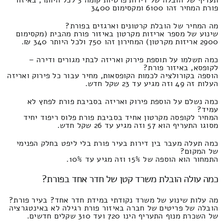
פורת המחיר זהו 6100 ומקסימום 3400
מה המחיר של הובלת קרטונים וארגזים בפורת?
שינוע של מספר אריזות מקרטון באיזור פורת מהבית (מקסימום
2900 אריזות מקרטון) המחירון זהו 750 ולכל היותר 340 ₪.
כמה תשלמו על תוספת פירוק ואריזה לבתי מגורים ודירה –
לקופסא, באיזור פורת?
הוספה בקורולציה לכמות הקופסאות, מחיר עבור כל פירוק ואריזה
העלות זה 49 וזה מגיע עד 23 שקל חדש.
כמה נשלם על הוספת פירוק ואריזה בסביבת פורת לפחץ לא
עמיד?
המחיר לקופסה מקרטון אחיד בסביבת פורת פלוס ריפוד יחיד
מסוגו התעריף הוא 57 וזה מגיע עד 26 שקל חדש.
כמה תעלה מעבר בין דירות בעיר פורת בלי ליפט בחלק הפנימי
של המקום?
התמחור הוא הוספה של 15% וזה מגיע עד 10%.
כמה עולה הובלת משרד קטן של חדר אחד בפורת?
מה עלות שינוע של משרד נקודתי במידת חדר אחד? בעיר פורת?
הובלה של פריטים של חברה באיזור פורת רגילה לא באינטגרציה
של השכרת מנוף התעריף הינו 720 ועד 310 שקלים חדשים.