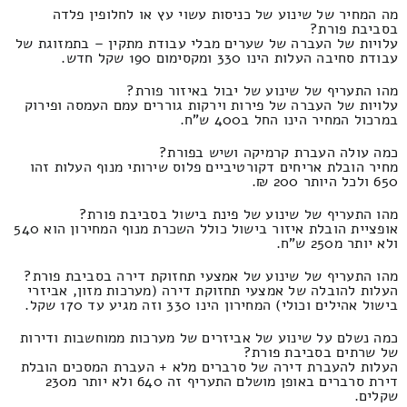
מה המחיר של שינוע של כניסות עשוי עץ או לחלופין פלדה
בסביבת פורת?
עלויות של העברה של שערים מבלי עבודת מתקין – בתמזוגת של
עבודת סחיבה העלות הינו 330 ומקסימום 190 שקל חדש.
מהו התעריף של שינוע של יבול באיזור פורת?
עלויות של העברה של פירות וירקות גוררים עמם העמסה ופירוק
במרכול המחיר הינו החל ב400 ש"ח.
כמה עולה העברת קרמיקה ושיש בפורת?
מחיר הובלת אריחים דקורטיביים פלוס שירותי מנוף העלות זהו
650 ולכל היותר 200 ₪.
מהו התעריף של שינוע של פינת בישול בסביבת פורת?
אופציית הובלת איזור בישול כולל השכרת מנוף המחירון הוא 540
ולא יותר מ250 ש"ח.
מהו התעריף של שינוע של אמצעי תחזוקת דירה בסביבת פורת?
העלות להובלה של אמצעי תחזוקת דירה (מערכות מזון, אביזרי
בישול אהילים וכולי) המחירון הינו 330 וזה מגיע עד 170 שקל.
כמה נשלם על שינוע של אביזרים של מערכות ממוחשבות ודירות
של שרתים בסביבת פורת?
העלות להעברת דירה של סרברים מלא + העברת המסכים הובלת
דירת סרברים באופן מושלם התעריף זה 640 ולא יותר מ230
שקלים.