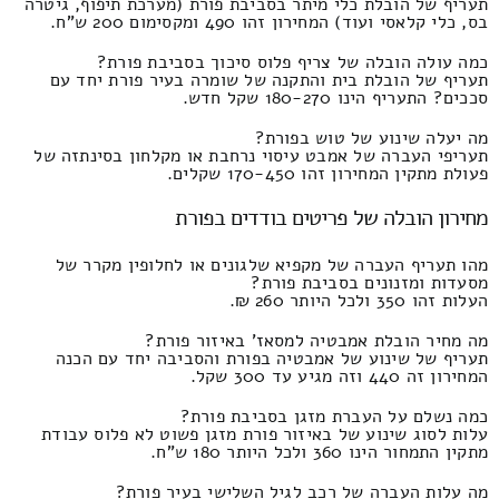
תעריף של הובלת כלי מיתר בסביבת פורת (מערכת תיפוף, גיטרה
בס, כלי קלאסי ועוד) המחירון זהו 490 ומקסימום 200 ש"ח.
כמה עולה הובלה של צריף פלוס סיכוך בסביבת פורת?
תעריף של הובלת בית והתקנה של שומרה בעיר פורת יחד עם
סככים? התעריף הינו 180-270 שקל חדש.
מה יעלה שינוע של טוש בפורת?
תעריפי העברה של אמבט עיסוי נרחבת או מקלחון בסינתזה של
פעולת מתקין המחירון זהו 170-450 שקלים.
מחירון הובלה של פריטים בודדים בפורת
מהו תעריף העברה של מקפיא שלגונים או לחלופין מקרר של
מסעדות ומזנונים בסביבת פורת?
העלות זהו 350 ולכל היותר 260 ₪.
מה מחיר הובלת אמבטיה למסאז' באיזור פורת?
תעריף של שינוע של אמבטיה בפורת והסביבה יחד עם הכנה
המחירון זה 440 וזה מגיע עד 300 שקל.
כמה נשלם על העברת מזגן בסביבת פורת?
עלות לסוג שינוע של באיזור פורת מזגן פשוט לא פלוס עבודת
מתקין התמחור הינו 360 ולכל היותר 180 ש"ח.
מה עלות העברה של רכב לגיל השלישי בעיר פורת?