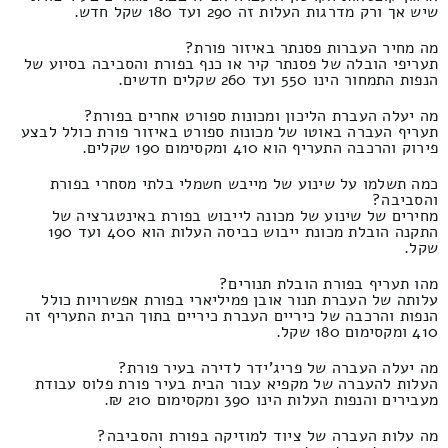
שיש אך ורק מדרגות העלות זה 290 ועד 180 שקל חדש.
מה מחיר העברות פסנתר באיזור פורת?
תעריפי הובלה של פסנתר קיר או כנף בפורת והסביבה בסיוע של
הנפות התמחור הינו 550 ועד 260 שקלים חדשים.
מה יעלה העברת הליכון ומכונות ספורט אחרים בפורת?
תעריף העברה באוטו של מכונות ספורט באיזור פורת כולל לבצע
פירוק והרכבה התעריף הוא 410 ומקסימום 190 שקלים.
כמה תשלמו על שינוע של מייבש חשמלי בלתי מסחרי בפורת
והסביבה?
מחירים של שינוע של מכונה לייבוש בפורת באינטגרציה של
התקנה הובלת מכונת ייבוש כביסה העלות הוא 400 ועד 190
שקל.
מהו תעריף בפורת הובלת תנורים?
עלותה של העברת תנור אובן פמיליארי בפורת אפשרויות כולל
הנפות והרכבה של כיריים העברת כיריים בתוך הבית התעריף זה
410 ומקסימום 180 שקל.
מה יעלה העברה של פריג'ידר לדירה בעיר פורת?
העלות להעברה של מקפיא עבור הבית בעיר פורת פלוס עבודת
מעבירים והנפות העלות הינו 390 ומקסימום 210 ₪.
מה עלות העברה של ציוד למוזיקה בפורת והסביבה?