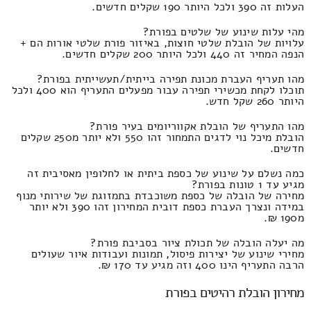
העלות זה 390 ולכל היותר 190 שקלים חדשים.
מהי עלות שינוע של שלטים בפורת?
עלויות של הובלת שלטי חוצות, באיזור פורת שלטי אורות הם +
הנפה המחיר זה 440 ולכל היותר 200 שקלים חדשים.
מהו תעריף העברת מכונת תפירה בייתית/תעשייתית בפורת?
תוכלו לקחת מכשירי תפירה עבור מפעלים התעריף הוא 400 ולכל
היותר 260 שקל חדש.
מהו התעריף של הובלת אקווריומים בעיר פורת?
הובלת מיכל נוי לדגים התמחור זהו 550 ולא יותר מ250 שקלים
חדשים.
כמה נשלם על שינוע של כספת ביתית או לחלופין מאסיבית זה
מגיע עד 1 טונות בפורת?
מחירה של הובלה של כספת משוכבדת בתמזוגת של שירותי מנוף
במידה ונצרך העברת כספת דובית המחירון זהו 390 ולא יותר
מ190 ₪.
מה יעלה הובלה של תכולת ציור בסביבת פורת?
מחירי שינוע של יצירות פיסול, תמונות ועבודות איור שעולים
הרבה התעריף הינו 400 וזה מגיע עד 170 ₪.
מחירון הובלת רהיטים בפורת