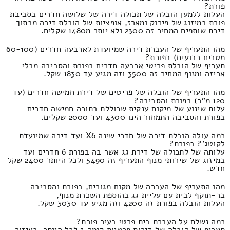
פורת?
העלות ללמען הובלה של תכולה דירה של שלושה חדרים בסביבת
פורת במיזוג של פירוק ומארז, אופציות של הובלת דירה מבתוך
דירת שותפים המחיר זה 2300 ולא יותר מ1480 שקלים.
מהו התעריף של העברת דירה שמיועדת לארבעה חדרים (60-100
מטרים רבועים) בפורת?
תעריף של הובלת פריטי ארבעה חדרים בפורת והסביבה מבלי
אריזה ומנוף המחיר זה 3500 וזה מגיע עד 1830 שקל.
מהו התעריף של הובלה של פריטים של דירת חמישה חדרים (עד
120 מ"ר) בפורת והסביבה?
עלות שינוע של מיקום ענקית שכוללת בתוכה חמישה חדרים
בפורת והסביבה התמחור הינו 4300 ועד 2000 שקלים.
כמה עולה הובלת דירה של חדרי שינה X6 ועד דירה שמיועדת
לקוטג'? בפורת?
עלותה של לתכולה של דירת גג אשר בה בפורת 6 חדרים ועד
במיזוג של שירותי מנוף התעריף זה 5490 ולכל היותר 2400 שקל
חדש.
מהו התעריף של העברה של מקום מגורים, בפורת והסביבה
בר-תוקף לבית עם עליית גג בהוספת השכרת מנוף,
העלות הובלה בפורת זה 4200 וזה מגיע עד 3030 שקל.
כמה נשלם על העברת בית פרטי בעיר פורת?
תעריף של הובלה של דירות פרטיות קומה 3 לכל היותר, באיזור