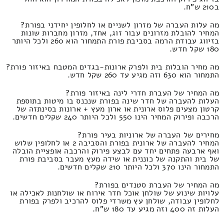
ב210 ש"ח.
מה עלות העברה של מזרון לשניים או לחלופין יחידני בפורת?
המחיר להובלת מזרונים עבור זוג, אחד, מזרון מחברות שונות
בזיווג עבודת הרמה בסביבת פורת התמחור הוא 260 ולכל היותר
180 שקל חדש.
מה מחיר הובלות בית ולפרק ארונות-בגדים המטבח באיזור פורת?
התמחור הוא 630 וזה מגיע עד 260 שקל חדש.
מה המחיר של העברת חדרי לינה באיזור פורת?
העלות להעברה של חדר שינה בפורת שנכנס בו מיטות בתוספת
קרטון מצעים פלוס ארונית או ארון מעץ + ארונות בסינתזה של
הרכבה ופירוק המחיר הינו 550 ולכל היותר 240 שקלים חדשים.
מחירים של העברה של ארוניות בעיר פורת?
המחיר להעברה של ארונית בפורת והסביבה 2 או לחלופין שלוש
ואף ארבעה פתחים יחד עם לבצע פירוק והרכבה אופציית הובלה
של בית והתקנה של כוננית או שידה מעץ מעבר בסביבת פורת
התמחור הינו 370 ולכל היותר 210 שקלים חדשים.
מה המחיר של העברת סטנדים בפורת?
עלויות שינוע של שולחן אוכל חדר אירוח או שולחנות לאכילה או
לחלופין עבודה, שולחן עץ משרדי פלוס להרכיב ולפרק בפורת
העלות זה 400 וזה מגיע עד 180 ש"ח.