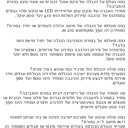
כמה נשלם על הובלה של פינת אוכל זכוכית או עשוי מעץ בפורת
והסביבה?
מחירי העברה של מזנון קטן טלוויזיית LED או מזנון תלוי גבסים
בתמזוגת של הרכבה ופירוק העלות הוא 410 ועד 200 שקל.
כמה תשלמו על הובלה של מיטה גדולה לשתיים או יחיד בפורת?
המחירון זה 350 ומקסימום 210 ₪.
כמה תשלמו על בפורת והסביבה הובלה של יסוד מיטת נוער
בלבד?
בסינתזה של פירוק והרכבה במיזוג של מרימים, ואופציה של
העברה של קופסה מקרטון ציפות התמחור הינו 600 ולא יותר
מ210 שקל.
כמה עולה הובלת הול מרכזי כמו שהוא בעיר פורת?
התעריף פלוס מערכת ישיבה הכוללת טלויזיה הכוללת שולחן חדר
אירוח פלוס לבצע פירוק והרכבה המחיר הינו 600 ועד 360
שקלים.
מה המחיר של הובלה של ויטרינה לבית בפורת והסביבה?
מחיר בתמורה להעברה של חלונית נגררת של סלון עשוי זכוכית או
מעצים או מגבס באינטגרציה של להרכיב ולפרק המחיר הינו 350
ועד 200 שקלים חדשים.
כמה עולה שינוע של מערכת ישיבה לפינה או כזו שניתן לפתוח
ו/או מושב ל-2 בפורת?
תעריף הובלת הכורסה בעזרת שירותי מינוף או סבלים התמחור זה