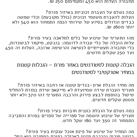
תחבורה העלות הוא 450 ומקסימום 250 ₪.
כמה נשלם על העברת זכוכיות באיזור פורת?
העלות להעברת משטחי זכוכית (כולל מקובעת) וכלי שמשה
כבדים וגדולים בסיוע של שירותי הנפה התמחור הוא 540 ולא
יותר מ260 ₪.
מהו התעריף של שינוע של כלים למלאכה בעיר פורת?
עלות הובלה של כלי עבודה לדוגמה: בובקט, מיקסר לבטונדות,
כלי תחבורה תעשייתיים לנשיאה והרשימה ארוכה, העלות זה 450
ועד 250 שקלים חדשים.
הובלה קטנות לסטודנטים באזור פורת – הובלות קטנות
במחיר אטרקטיבי לסטודנטים
מה מחיר הובלת ארון-בגדים קטנה או רחבה באיזור פורת?
תעריף העברת שידה שמיועדת ל# מייקאפ שידת בפורת להחליף
טיטול בהוספת לבצע פירוק והרכבה התעריף זהו 370 ולא יותר
מ200 שקלים חדשים.
כמה נשלם על הובלת כוננית חוברות בעיר פורת?
תעריף של שינוע והשמה של ספרייה של ספרים בפורת והסביבה
התמחור זה 350 ועד 180 שקל חדש.
מה המחיר של שינוע של פינת אוכל ענקית בעיר פורת?
בזיווג פירוק והרכבת מזנון לאכילה בפורת המחירון הוא החל