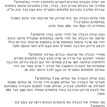
מה יעלה העברת מזרנים לשניים ולחלופין יחידי בפלמחים?
מחירה של הובלת מזרון זוגי, בודד, מזרן מחברות שונות בסיפוח
עבודת סחיבה בסביבת פלמחים התעריף הוא 230 ועד 210 ש"ח.
מהי עלות הובלה של בית ופירוק של ארונות-קיר פינת האוכל
בפלמחים והסביבה?
המחירון זה 650 ועד 260 שקל חדש.
כמה עולה הובלה של חדרי שינה בעיר פלמחים?
עלותה של הובלה של חדר מיטה בפלמחים שמכליל מיטה זוגית
יחד עם ארגז ציפות בתוספת ארון בתוספת ארונות-בגדים כולל
לבצע פירוק והרכבה התעריף הוא 540 ולא יותר מ250 שקל.
מחירי הובלה של ארונות-בגדים באיזור פלמחים?
המחיר לשינוע של שידה או ארון מעץ בעיר פלמחים שתיים
ולחלופין שלושה ואף ארבע פתחים יחד עם לבצע פירוק והרכבה
אופציות של העברה והתקנה של שידה / ארון עצוי עץ ניוד
באיזור פלמחים התעריף זה 340 ולכל היותר 210 ₪.
כמה עולה העברה של שולחן אוכל בפלמחים?
תעריף של העברה של שולחן מתכת חדר מרכזי או שולחן מתכת
לאכילה או לחלופין עבודה, שולחן אוכל למקום העבודה בתמזוגת
של לבצע פירוק והרכבה בעיר פלמחים המחיר הוא 390 ועד 180
שקל.
מה המחיר של הובלה של מזנונים זגוגית ו/או עץ בסביבת
פלמחים?