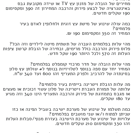
מחירים של הובלה של מזנון עץ TV או שידה מקובעת גבס
באינטגרציה של לבצע פירוק והרכבה המחירון זה 390 ומקסימום
190 שקלים חדשים.
כמה עולה שינוע של מיטת עץ זוגית ולחלופין לאדם בעיר
פלמחים?
המחיר זה 350 ומקסימום 190 ₪.
מהי עלות בפלמחים העברה של תשתית מיטה לילדים וזה הכל?
פלוס פירוק והרכבה כולל מרימים, ובחירה של הובלת קרטון ציפות
העלות זה 570 ולכל היותר 190 שקל חדש.
מהי עלות הובלה של חדר מרכזי קומפלט בפלמחים?
המחיר יחד עם ספה בנוסף לטלויזיות בנוסף ל# שולחן עץ סלון
בסינתזה של להרכיב ולפרק התעריף זהו 600 ועד 340 ש"ח.
מה עלות הובלת ויטרינה בייתית בעיר פלמחים?
עלותה של תמורת העברת ויטרינה של סלון עשוי זכוכית או מעצים
או מגבס בתמזוגת של פירוק והרכבה התעריף הינו 340 וזה מגיע
עד 180 שקלים.
כמה תשלמו על שינוע של מערכת ישיבה בשביל הפינה או כזו
שניתן לפתוח ו/או שני מושבים בפלמחים?
עלויות של שינוע של מערכת הישיבה בעזרת מנוף/סבלות העלות
זהו 330 ומקסימום 210 שקלים חדשים.