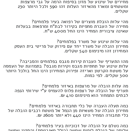
מחירים של שינוע של מזון בסיפוח הרמה על גבי מרצפות
ומשטחים ומארז מהאיזור העלות זהו 590 ולכל היותר 230
שקלים.
מהי עלות הובלת מוצרים של רפואה בעיר פלמחים?
מחירה של העברת מחפיות בקירור לבת"ח ומרפאות בבעלות
שאינה ציבורית המחיר הינו החל מ400 ש"ח.
מהי עלות שינוע של משרד בפלמחים?
מחירון הובלה של משרד יחד עם פירוק של פריטי בית העסק
המחירון זהו מינימום 540 שקלים.
מהו התעריף של העברת קירות מגבס בפלמחים והסביבה?
עלות שינוע של תחתיות מגבס וקירות מגבס? בתמזוגת של העמסה
על משטח הקרטון ואריזה ופירוק המחירון הינו החל בולכל היותר
300 שקלים. לפי כמות.
מה עלות הובלה של מרצפות באיזור פלמחים?
תעריף של הובלה של רצפות פלוס להעמיס ע"י שירותי הנפה
לבתים התמחור הוא מינימום 410 ₪.
כמה תעלה העברה של כלי תחבורה באיזור פלמחים?
מחירון הובלה של משאיות מן הנמל אל משטח רכבים הובלה של
כלי תחבורה המחיר הינו 440 ולא יותר מ260 ₪.
כמה נשלם על הובלה של זכוכיות בעיר פלמחים?
עלותה של הובלת לוחות שמשה (כולל מאובטחת) והתקני שמשה