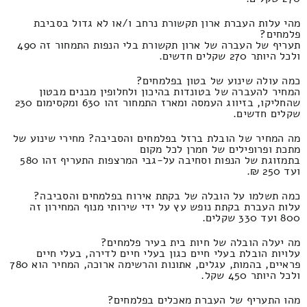
מהי עלות העברת ארון תקשורת נרחב ו/או לא גדול בסביבת
פלמחים?
תעריף של העברה של ארון תקשורת בלי הנפות התמחור זה 490
ולכל היותר 270 שקלים חדשים.
כמה עולה שינוע של בטון בפלמחים?
המחיר להעברה של בטונדות בהיכון ולחלופין מבנים מבטון
שהחליקו, בזיווג העמסה ומארז התמחור זהו 630 ומקסימום 230
שקלים חדשים.
מה המחיר של הובלת ברזל בפלמחים והסביבה? מחירי שינוע של
מתכת ופרופילים של חמרן לכל מקום
בתמזוגת של הנפות וסחיבה על-גבי המרצפות התעריף זהו 580
ועד 250 ₪.
כמה תשלמו על הובלה של בקתת אירוח בפלמחים והסביבה?
עלות העברת בקתת נופש עץ על ידי שירותי מנוף המחירון זה
800 ועד 330 שקלים.
מה יעלה הובלה של חיות בית בעיר פלמחים?
עלויות הובלת בעלי חיים כגון בעלי חיים לדירה, בעלי חיים
פראיים, בהמות, עגלים, אתונות והרשימה ארוכה, המחיר הוא 780
ולכל היותר 450 שקל.
מהו התעריף של העברת מאכלים בפלמחים?