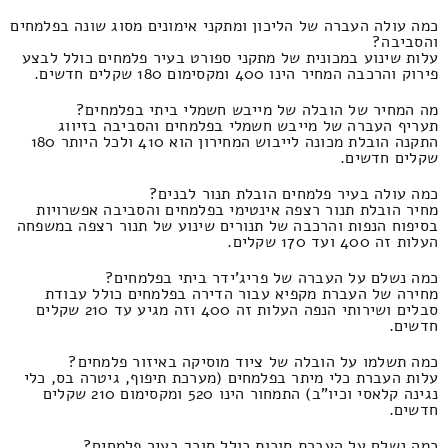
כמה עולה העברה של הליכון ומתקני אימונים מסוג שונה בפלמחים
והסביבה?
עלות שינוע במכונית של מתקני ספורט בעיר פלמחים כולל לבצע
פירוק והרכבה המחיר הינו 400 ומקסימום 180 שקלים חדשים.
מה המחיר של הובלה של מייבש חשמלי ביתי בפלמחים?
תעריף העברה של מייבש חשמלי בפלמחים והסביבה בזיווג
התקנה הובלת מכונה לייבוש המחירון הוא 410 ולכל היותר 180
שקלים חדשים.
כמה עולה בעיר פלמחים הובלת תנור לבנים?
מחיר הובלת תנור רצפה אינטימי בפלמחים והסביבה אפשרויות
בסיפוח הנפות והרכבה של תנורים שינוע של תנור רצפה במשפחה
העלות זה 400 ועד 170 שקלים.
כמה נשלם על העברה של פריג'ידר ביתי בפלמחים?
מחירה של העברת מקפיא עבור הדירה בפלמחים כולל עבודת
סבלים ושירותי הנפה העלות זה 400 וזה מגיע עד 210 שקלים
חדשים.
כמה תשלמו על הובלה של ציוד מוסיקה באיזור פלמחים?
עלות העברת כלי מיתר בפלמחים (מערכת תיפוף, גיטרה בס, כלי
נגינה קלאסי וכיו"ב) התמחור הינו 520 ומקסימום 210 שקלים
חדשים.
כמה נשלם על העברת סוכות כולל סוכך בעיר פלמחים?