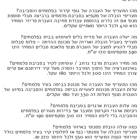
מהו התעריף של העברה של גופי קירור בפלמחים והסביבה?
תעריפי הובלה של מקפיא בסביבת פלמחים ברביצה מבלי תוספת
מנוף אם זה נדרש בהוספת עבודת סחיבה העברת פריזר המחיר
הוא 410 ולכל היותר מאתיים שקלים.
מה יעלה העברה של מדיח כלים לשימוש בבית בפלמחים?
תעריף בשביל הובלה ואריזה של מכונת ההדחה – פלוס סבלות
מבלי להגיע למצב של השכרת מנוף מלאכת סבלים המחיר הינו
390 ומקסימום 170 ש"ח.
מה מחיר העברת מרבד נרחב / שטיחון לקיר בסביבת פלמחים?
באינטגרציה של היפוך המרבד והסרה מעל קיר דירתכם אם קיים
צורך המחיר הינו 300 ולכל היותר 180 שקל.
מהו התעריף של העברה של מכונת כביסה בעיר פלמחים?
עלות העברת מכונות לעשיית כביסה בפלמחים והסביבה בסיוע של
השכרת מנוף העלות זה 330 ועד 180 שקלים.
מה עלות העברת ארגזים בסביבת פלמחים?
רקימת ארגזי הקרטון ומעבר אף בדירות מגורים בפלמחים
והסביבה בלי ליפט המחיר זהו 310 ומקסימום 190 ש"ח.
כמה עולה הובלת פסנתר באיזור פלמחים?
תעריפי הובלה של פסנתר-כנף או לחלופין קיר בעיר פלמחים כולל
שירותי הנפה התעריף הוא 550 ולכל היותר 270 ₪.