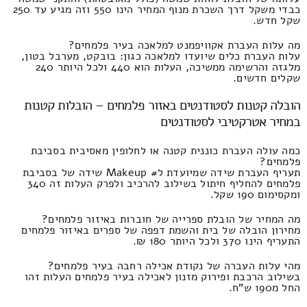
כבדי משקל דרך השכרת מנוף המחיר הינו 550 וזה מגיע עד 250
שקל חדש.
מה עלות העברת אקוויפמנט למלאכה בעיר פלמחים?
עלות העברת כלים שיועדו למלאכה כגון: בובקט, מערבל בטון,
מלגזה והרשימה ממשיכה, העלות הוא 440 ולכל היותר 240
שקלים חדשים.
הובלה קטנות לסטודנטים באזור פלמחים – הובלות קטנות
במחיר אטרקטיבי לסטודנטים
כמה עולה העברת כוננית קטנה או לחלופין מאסיבית בסביבת
פלמחים?
תעריף העברת שידה שמיועדת ל# Makeup שידה של בסביבת
פלמחים להחליף חיתול בשילוב להרכיב ולפרק העלות זה 340
ומקסימום 190 שקל.
מה המחיר של הובלת ספרייה של חוברות באיזור פלמחים?
מחירון הובלה של בית והשמת דפפה של ספרים באיזור פלמחים
התעריף הינו 370 ולכל היותר 180 ₪.
מהי עלות העברה של נקודת אכילה רחבה בעיר פלמחים?
בשילוב הרכבת ופירוק מזנון לאכילה בעיר פלמחים העלות זהו
החל מ190 ש"ח.