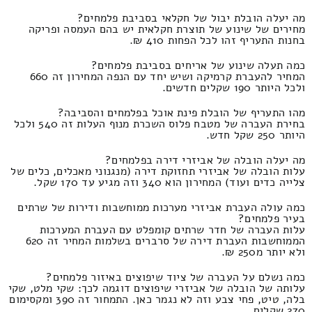
מה יעלה הובלת יבול של חקלאי בסביבת פלמחים?
מחירים של שינוע של תוצרת חקלאית יש בהם העמסה ופריקה
בחנות התעריף זהו לכל הפחות 410 ₪.
כמה תעלה שינוע של אריחים בסביבת פלמחים?
המחיר להעברת קרמיקה ושיש יחד עם הנפה המחירון זה 660
ולכל היותר 190 שקלים חדשים.
מהו התעריף של הובלת פינת אוכל בפלמחים והסביבה?
בחירת העברה של מטבח פלוס השכרת מנוף העלות זה 540 ולכל
היותר 250 שקל חדש.
מה יעלה הובלה של אביזרי דירה בפלמחים?
עלות הובלה של אביזרי תחזוקת דירה (מנגנוני מאכלים, כלים של
צלייה כדים ועוד) המחירון הוא 340 וזה מגיע עד 170 שקל.
כמה עולה העברת אביזרי מערכות ממוחשבות ודירות של שרתים
בעיר פלמחים?
עלות העברה של חדר שרתים קומפלט עם העברת המערכות
הממוחשבות העברת דירה של סרברים בשלמות המחיר זה 620
ולא יותר מ250 ₪.
כמה נשלם על העברה של ציוד שיפוצים באיזור פלמחים?
עלותה של הובלה של אביזרי שיפוצים דוגמה לכך: שקי מלט, שקי
בלה, טיט, פחי צבע וזה לא נגמר כאן. התמחור זה 390 ומקסימום
270 שקלים.