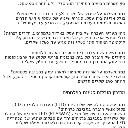
50 מטרים רבועים המחירון הוא 1770 ולא יותר מ90 שקל.
כמה תשלמו על שינוע של משרד 3Xחדר בסביבת פלמחים?
כולל אריזת בית עסק, תעריף שינוע של עסקי 3/3.5 חדרים
באיזור פלמחים העלות הוא 3400 וזה מגיע עד 1270 ש"ח.
מהו תעריף העברה של בית עסק באיזור פלמחים 4 חדרים לפחות?
כולל סיועי אריזה ופירוק של תאגיד וזה מגיע עד מרחק 64
קילומטר המחיר הינו 3780 וזה מגיע עד 1780 שקלים.
כמה נשלם על העברת בית מחסנים באיזור פלמחים?
מחירים של הובלה של בית במכונית פריטי שלוש עד ארבע קומות
בתי עסק המחירון הינו מתחיל ב5200 ועד 7600 שקלים.
כמה תשלמו על אריזות מקרטון למארז עסק בסביבת פלמחים?
התעריף הינו עבור מספר 510 קופסאות קרטון המחיר זה 350 ולכל
היותר 230 שקלים חדשים.
מחירון הובלות קטנות בפלמחים
כמה עולה הובלה של טלוויזיות (LED) העברת טלוויזיה LCD
פלוס אנשי הובלה בסביבת פלמחים?
העלות להעברה של טלוויזיה LED (PLASMA) מחירים של הובלה
של טלויזיה בסביבת פלמחים יחד עם סבלות שינוע של טלוויזיה
LED התעריף זה 290 שקלים חדשים ולא יותר מ180 שקלים
חדשים.