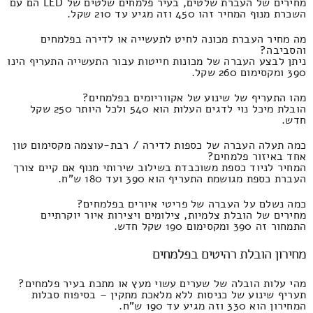
מחירים של העברת שלטים, בעיר פלמחים שלטים של LED הם עם
השכרת מנוף המחיר זהו 450 וזה מגיע עד 210 שקל.
מה מחיר העברת מכונה לחיט לתעשייה או לדירה בפלמחים
והסביבה?
ניתן לבצע העברה של מכונות חייטות עבור התעשייה התעריף הינו
390 ומקסימום 260 שקל.
מהו התעריף של שינוע של אקווריומים בפלמחים?
הובלת מיכל נוי לדגים העלות הוא 540 ולכל היותר 250 שקל
חדש.
כמה תעלה העברה של כספות לדירה / רבת-עוצמה מקסימום טון
אחד באיזור פלמחים?
המחיר לניוד כספת משוכבדת בשילוב שירותי מנוף אם קיים צורך
העברת כספת מגושמת התעריף הוא 390 ועד 180 ש"ח.
כמה נשלם על העברה של פריטי איורים בפלמחים?
מחירים של הובלת צלמיות, צילומים ויצירות איור יוקרתיים
התמחור זה 390 ומקסימום 190 שקל חדש.
מחירון הובלת רהיטים בפלמחים
מהי עלות הובלה של שערים עשוי מעץ או מתכת בעיר פלמחים?
תעריף שינוע של כניסות ללא מלאכת מתקין – בסיפוח סבלות
המחירון הוא 330 וזה מגיע עד 190 ש"ח.