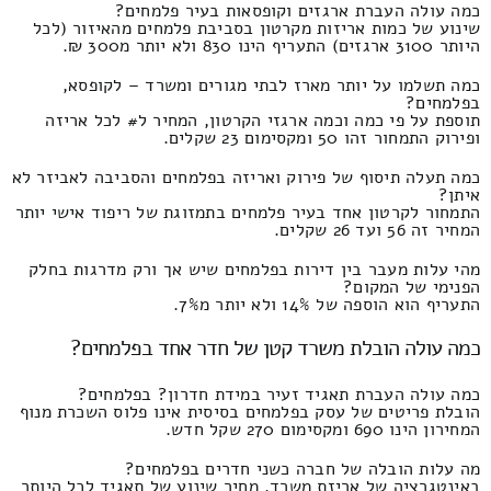
כמה עולה העברת ארגזים וקופסאות בעיר פלמחים?
שינוע של כמות אריזות מקרטון בסביבת פלמחים מהאיזור (לכל
היותר 3100 ארגזים) התעריף הינו 830 ולא יותר מ300 ₪.
כמה תשלמו על יותר מארז לבתי מגורים ומשרד – לקופסא,
בפלמחים?
תוספת על פי כמה וכמה ארגזי הקרטון, המחיר ל# לכל אריזה
ופירוק התמחור זהו 50 ומקסימום 23 שקלים.
כמה תעלה תיסוף של פירוק ואריזה בפלמחים והסביבה לאביזר לא
איתן?
התמחור לקרטון אחד בעיר פלמחים בתמזוגת של ריפוד אישי יותר
המחיר זה 56 ועד 26 שקלים.
מהי עלות מעבר בין דירות בפלמחים שיש אך ורק מדרגות בחלק
הפנימי של המקום?
התעריף הוא הוספה של 14% ולא יותר מ7%.
כמה עולה הובלת משרד קטן של חדר אחד בפלמחים?
כמה עולה העברת תאגיד זעיר במידת חדרון? בפלמחים?
הובלת פריטים של עסק בפלמחים בסיסית אינו פלוס השכרת מנוף
המחירון הינו 690 ומקסימום 270 שקל חדש.
מה עלות הובלה של חברה כשני חדרים בפלמחים?
באינטגרציה של אריזת משרד, מחיר שינוע של תאגיד לכל היותר