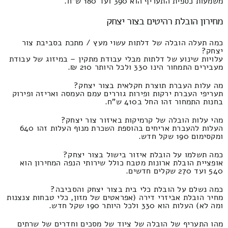
משמעות כספית התעריף הוא 390 ועד 180 ש"ח.
מחירון הובלת רהיטים בצור יצחק
כמה תעלה הובלה של דלתות עשוי מעץ / מתכת בסביבת צור
יצחק?
עלויות שינוע של דלתות מבלי עבודת מתקין – במיזוג של עבודת
מעבירים התמחור הינו 330 ולכל היותר 210 ₪.
מה עלות העברת תוצרת חקלאית בצור יצחק?
תעריפי העברת ירקות ופירות גוררים עמם העמסה ואריזה ופירוק
בחנות התמחור זהו החל ב410 ש"ח.
מהי עלות הובלה של קרמיקות באיזור צור יצחק?
העלות להעברת אריחים בהוספת השכרת מנוף העלות זהו 640
ומקסימום 190 שקל חדש.
כמה תשלמו על הובלת איזור בישול בצור יצחק?
אופציית הובלת ארונות מטבח כולל שירותי הנפה המחירון הוא
540 ועד 270 שקלים חדשים.
כמה נשלם על הובלת כלי בית בצור יצחק והסביבה?
מחיר הובלת אביזרי דירה (אפראטים של מזון, כלי טבחות צנצנות
ומה לא) העלות הוא 330 ולכל היותר 190 שקל חדש.
מהו התעריף של הובלה של ציוד של מסכים וחדרים של שרתים