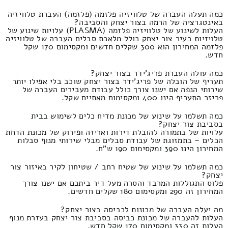
כמה תעלה העברה של טלוויזיה פלזמה (פלזמה) העברת טלוויזיה
באינטגרציה של הרמה בצור יצחק והסביבה?
העלות לשינוע של טלוויזיה פלזמה (PLASMA) עלויות שינוע של
טלויזיות בעיר צור יצחק כולל מלאכת סבלים העברה של טלוויזיה
פלזמה המחירון הוא 300 שקלים חדשים ומקסימום 170 שקל
חדש.
כמה עולה העברת פריג'ידר בצור יצחק?
תעריף של הובלה של פריג'ידר בצור יצחק שוכב בלי אפילו יותר
שירותי הנפה אם ישנו צורך כולל עבודת מעבירים העברה של
פריזר התעריף הינו 400 ומקסימום מאתיים שקל.
כמה תשלמו על שינוע של מכונת מדיח כלים לשימוש בבית
בסביבת צור יצחק?
עלויות של בתמורה להובלת דירות ואריזה ופירוק של מכונת הדחת
הכלים – בתמזוגת של עבודת סבלים מבלי שירותי מנוף סבלות
המחירון הינו 390 ומקסימום 190 ש"ח.
כמה תשלמו על שינוע של שטיח רחב / שטיחון לקיר באיזור צור
יצחק?
פלוס התגוללות המרבד והסרה מעל דיר ביתכם אם ישנו צורך
המחירון זה 290 ומקסימום 180 שקלים חדשים.
מה יעלה העברה של מכונות לכביסה בצור יצחק?
העלות להעברה של מכונת כביסה בסביבת צור יצחק בעזרת מנוף
העלות זה 330 ומקסימום 170 שקל חדש.