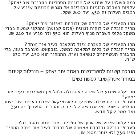
כמה תשלמו על שינוע של מכוניות מסחריות בסביבת צור יצחק?
עלויות העברת מכוניות מהמרינה אל מגרש מכוניות שינוע של
רכבים העלות זה 450 ועד 260 שקל.
מהו התעריף של הובלה של זכוכיות באיזור צור יצחק?
מחיר הובלה של לוחות זגוגית (פלוס קבועה) והתקני שמשה כבדי
משקל פלוס השכרת מנוף העלות הוא 550 וזה מגיע עד 240 ₪.
מהו התעריף של העברת ציוד למלאכה בעיר צור יצחק?
מחיר הובלה של כלים למלאכה למשל: בובקאט, מערבל בטון, כלי
תחבורה תעשייתיים לנשיאה ועוד, התמחור הוא 450 ועד 230
ש"ח.
הובלה קטנות לסטודנטים באזור צור יצחק – הובלות קטנות
במחיר אטרקטיבי לסטודנטים
מה יעלה שינוע של שידה לא גדולה ולחלופין מאסיבית בעיר צור
יצחק?
תעריפי הובלת שידה שמיועדת ל# מייקאפ שידת באיזור צור יצחק
החלפת טיטול באינטגרציה של פירוק והרכבה התעריף זה 350
ועד 200 שקל חדש.
מהי עלות שינוע של ארון של ספרים בצור יצחק והסביבה?
תעריפי הובלה והרכבת אצטבה של כרכים בעיר צור יצחק המחיר
הינו 330 ולא יותר מ210 ₪.