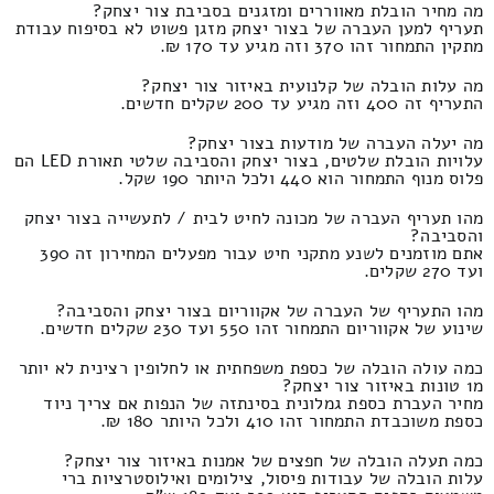
מה מחיר הובלת מאווררים ומזגנים בסביבת צור יצחק?
תעריף למען העברה של בצור יצחק מזגן פשוט לא בסיפוח עבודת
מתקין התמחור זהו 370 וזה מגיע עד 170 ₪.
מה עלות הובלה של קלנועית באיזור צור יצחק?
התעריף זה 400 וזה מגיע עד 200 שקלים חדשים.
מה יעלה העברה של מודעות בצור יצחק?
עלויות הובלת שלטים, בצור יצחק והסביבה שלטי תאורת LED הם
פלוס מנוף התמחור הוא 440 ולכל היותר 190 שקל.
מהו תעריף העברה של מכונה לחיט לבית / לתעשייה בצור יצחק
והסביבה?
אתם מוזמנים לשנע מתקני חיט עבור מפעלים המחירון זה 390
ועד 270 שקלים.
מהו התעריף של העברה של אקווריום בצור יצחק והסביבה?
שינוע של אקווריום התמחור זהו 550 ועד 230 שקלים חדשים.
כמה עולה הובלה של כספת משפחתית או לחלופין רצינית לא יותר
מ1 טונות באיזור צור יצחק?
מחיר העברת כספת גמלונית בסינתזה של הנפות אם צריך ניוד
כספת משוכבדת התמחור זהו 410 ולכל היותר 180 ₪.
כמה תעלה הובלה של חפצים של אמנות באיזור צור יצחק?
עלות הובלה של עבודות פיסול, צילומים ואילוסטרציות ברי