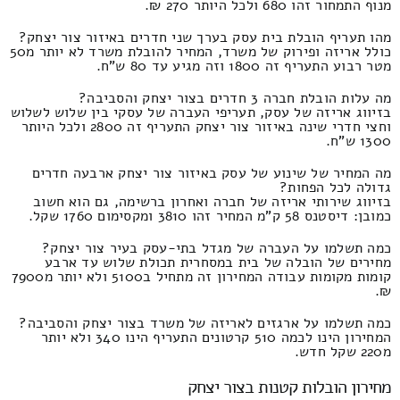
מנוף התמחור זהו 680 ולכל היותר 270 ₪.
מהו תעריף הובלת בית עסק בערך שני חדרים באיזור צור יצחק?
כולל אריזה ופירוק של משרד, המחיר להובלת משרד לא יותר מ50
מטר רבוע התעריף זה 1800 וזה מגיע עד 80 ש"ח.
מה עלות הובלת חברה 3 חדרים בצור יצחק והסביבה?
בזיווג אריזה של עסק, תעריפי העברה של עסקי בין שלוש לשלוש
וחצי חדרי שינה באיזור צור יצחק התעריף זה 2800 ולכל היותר
1300 ש"ח.
מה המחיר של שינוע של עסק באיזור צור יצחק ארבעה חדרים
גדולה לכל הפחות?
בזיווג שירותי אריזה של חברה ואחרון ברשימה, גם הוא חשוב
כמובן: דיסטנס 58 ק"מ המחיר זהו 3810 ומקסימום 1760 שקל.
כמה תשלמו על העברה של מגדל בתי-עסק בעיר צור יצחק?
מחירים של הובלה של בית במסחרית תכולת שלוש עד ארבע
קומות מקומות עבודה המחירון זה מתחיל ב5100 ולא יותר מ7900
₪.
כמה תשלמו על ארגזים לאריזה של משרד בצור יצחק והסביבה?
המחירון הינו לכמה 510 קרטונים התעריף הינו 340 ולא יותר
מ220 שקל חדש.
מחירון הובלות קטנות בצור יצחק