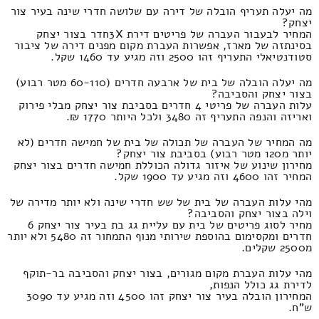
מה יעלה תעריף הובלה של דירה עם שלושה חדרי שינה בעיר צור
יצחק?
המחיר לבעבור העברה של פריטים דירת 3Xחדר בצור יצחק
בסינתזה של מארז, אפשרות העברת מקום מפנים דירה של ציבור
סטודנטיאלי התעריף זהו 2500 וזה מגיע עד 1460 שקל.
מה יעלה הובלה של בית של ארבעה חדרים (60-110 מטר רבוע)
בצור יצחק והסביבה?
עלות העברה של פריטי 4 חדרים בסביבת צור יצחק מבלי פירוק
ואריזה והנפה התעריף זה 3480 ולכל היותר 1770 ₪.
מה המחיר של העברה של תכולה של בית של חמישה חדרים (לא
יותר מ120 מטר רבוע) בסביבת צור יצחק?
מחירון שינוע של איזור גדולה הכוללת חמישה חדרים בצור יצחק
המחיר זהו 4600 וזה מגיע עד 1900 שקל.
מהי עלות העברה של בית של שש חדרי שינה ולא יותר מדירה של
וילה בצור יצחק והסביבה?
מחיר לסוג פריטים של בית עם עליית גג בת בעיר צור יצחק 6
חדרים ומקסימום בהוספת שירותי מנוף התמחור זה 5480 ולא יותר
מ2500 שקלים.
מהי עלות העברת מקום מגורים, בצור יצחק והסביבה בר-תוקף
לדירת גג כולל הנפות,
המחירון הובלה בעיר צור יצחק זהו 4500 וזה מגיע עד 3090
ש"ח.