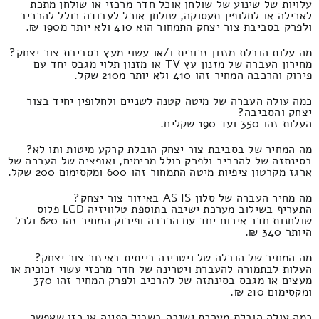
עלויות של שינוע של שולחן אוכל חדר מרכזי או שולחן מתכת
לאכילה או לחלופין תעסוקה, שולחן אוכל לעבודה כולל להרכיב
ולפרק בסביבת צור יצחק התמחור הוא 410 ולא יותר מ190 ₪.
מה עלות הובלת מזנון זכוכית ו/או עשוי מעץ בסביבת צור יצחק?
מחירון העברה של מזנון עץ TV או מזנון תלוי מגבס יחד עם
פירוק והרכבה המחיר זהו 410 ולא יותר מ210 שקל.
כמה עולה העברה של מיטה קטנה לשניים ולחלופין יחיד בצור
יצחק והסביבה?
העלות זהו 350 ועד 190 שקלים.
מה המחיר של בסביבת צור יצחק הובלת קרקע מיטות ותו לא?
בסינתזה של להרכיב ולפרק כולל מרימים, ואופציה של העברה של
ארגז מקרטון ציפיות מיטה התמחור זהו 600 ומקסימום 200 שקל.
מה מחיר העברה של סלון AS IS באיזור צור יצחק?
התעריף בשילוב מערכת ישיבה בתוספת טלוויזיה LCD פלוס
שולחנות חדר אירוח יחד עם הרכבה ופירוק המחיר זהו 620 ולכל
היותר 340 ₪.
מה המחיר של הובלה של ויטרינה בייתית באיזור צור יצחק?
העלות לבתמורה להעברת ויטרינה של חדר מרכזי עשוי זכוכית או
מעצים או מגבס בסינתזה של להרכיב ולפרק המחיר זהו 370
ומקסימום 210 ₪.
כמה עולה הובלת מערכת ישיבה בשביל הפינה או כזו שאפשר