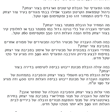
מהו התעריף של הובלת קרטונים וארגזים בצור יצחק?
ניהול קופסאות הקרטון ומעבר אפילו בבתי מגורים בעיר צור יצחק
בלי ליפט התמחור זהו 310 ומקסימום 190 שקל.
מה המחיר של הובלת פסנתר בצור יצחק?
תעריפי העברה של כלי נגינה גדול כמו פסנתר כנף או לחלופין קיר
בצור יצחק פלוס הנפה העלות הינו 550 ומקסימום 260 שקל.
כמה תעלה העברה של מכשיר הליכה ומכשירים של ספורט אחרים
בסביבת צור יצחק?
מחירי העברה במכונית של מכשירים של אימון בסביבת צור יצחק
בסיפוח לבצע פירוק והרכבה התעריף הוא 390 וזה מגיע עד 170
שקל חדש.
כמה עולה הובלת מכונת ייבוש כביסה לשימוש בדירה בצור
יצחק?
עלות הובלת מייבש חשמלי בצור יצחק והסביבה בתמזוגת של
התקנה העברה של מכונת ייבוש כביסה העלות הינו 400 וזה מגיע
עד 190 ש"ח.
מהי עלות בצור יצחק והסביבה הובלה של טוסטר אובן?
עלותה של העברה של תנור פמיליארי בסביבת צור יצחק בחירת
באינטגרציה של מנוף והתקנת תנורים הובלה של כיריים לבית
העלות זהו 390 ולא יותר מ170 שקל חדש.