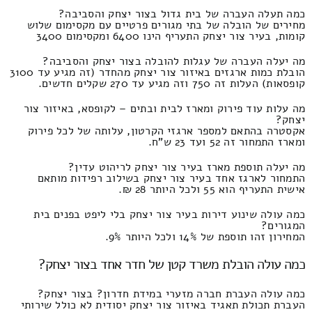
כמה תעלה העברה של בית גדול בצור יצחק והסביבה?
מחירים של הובלה של בתי מגורים פרטיים עם מקסימום שלוש
קומות, בעיר צור יצחק התעריף הינו 6400 ומקסימום 3400
מה יעלה העברה של עגלות להובלה בצור יצחק והסביבה?
הובלת כמות ארגזים באיזור צור יצחק מהחדר (זה מגיע עד 3100
קופסאות) העלות זה 750 וזה מגיע עד 270 שקלים חדשים.
מה עלות עוד פירוק ומארז לבית ובתים – לקופסא, באיזור צור
יצחק?
אקסטרה בהתאם למספר ארגזי הקרטון, עלותה של לכל פירוק
ומארז התמחור זה 52 ועד 23 ש"ח.
מה יעלה תוספת מארז בעיר צור יצחק לריהוט עדין?
התמחור לארגז אחד בעיר צור יצחק בשילוב רפידות מותאם
אישית התעריף הוא 55 ולכל היותר 28 ₪.
כמה עולה שינוע דירות בעיר צור יצחק בלי ליפט בפנים בית
המגורים?
המחירון זהו תוספת של 14% ולכל היותר 9%.
כמה עולה הובלת משרד קטן של חדר אחד בצור יצחק?
כמה עולה העברת חברה מזערי במידת חדרון? בצור יצחק?
העברת תכולת תאגיד באיזור צור יצחק יסודית לא כולל שירותי