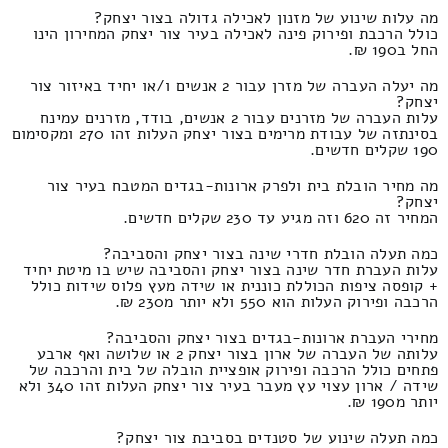
מה עלות שינוע של מזנון לאכילה גדולה בצור יצחק?
כולל הרכבת ופירוק פינה לאכילה בעיר צור יצחק המחירון הינו
החל ב190 ₪.
מה יעלה העברה של מזרן עבור 2 אנשים ו/או יחיד באיזור צור
יצחק?
עלות העברה של מזרנים עבור 2 אנשים, בודד, מזרנים עמינח
בסינתזה של עבודת מרימים בצור יצחק העלות זהו 270 ומקסימום
190 שקלים חדשים.
מה מחיר הובלת בית ולפרק ארונות-בגדים המטבח בעיר צור
יצחק?
המחיר זה 620 וזה מגיע עד 230 שקלים חדשים.
כמה תעלה הובלת חדרי שינה בצור יצחק והסביבה?
עלות העברת חדר שינה בצור יצחק והסביבה שיש בו מיטת יחיד
+ קופסה ציפות הכוללת כוננית או שידה מעץ פלוס שידות כולל
הרכבה ופירוק העלות הוא 550 ולא יותר מ230 ₪.
מחירי העברת ארונות-בגדים בצור יצחק והסביבה?
עלותה של העברה של ארון בצור יצחק 2 או שלושה ואף ארבע
פתחים כולל הרכבה ופירוק אופציית הובלה של בית והרכבה של
שידה / ארון עצוי עץ מעבר בעיר צור יצחק העלות זהו 340 ולא
יותר מ190 ₪.
כמה תעלה שינוע של סטנדים בסביבת צור יצחק?