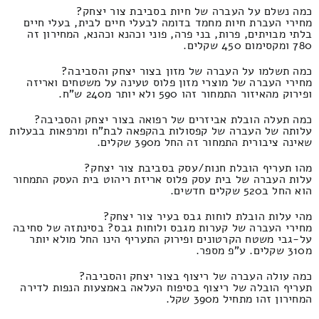
כמה נשלם על העברה של חיות בסביבת צור יצחק?
מחירי העברת חיות מחמד בדומה לבעלי חיים לבית, בעלי חיים
בלתי מבויתים, פרות, בני פרה, פוני וכהנא וכהנא, המחירון זה
780 ומקסימום 450 שקלים.
כמה תשלמו על העברה של מזון בצור יצחק והסביבה?
מחירי העברה של מוצרי מזון פלוס טעינה על משטחים ואריזה
ופירוק מהאיזור התמחור זהו 590 ולא יותר מ240 ש"ח.
כמה תעלה הובלת אביזרים של רפואה בצור יצחק והסביבה?
עלותה של העברה של קפסולות בהקפאה לבת"ח ומרפאות בבעלות
שאינה ציבורית התמחור זה החל מ390 שקלים.
מהו תעריף הובלת חנות/עסק בסביבת צור יצחק?
עלות העברה של בית עסק פלוס אריזת ריהוט בית העסק התמחור
הוא החל ב520 שקלים חדשים.
מהי עלות הובלת לוחות גבס בעיר צור יצחק?
מחירי העברה של קערות מגבס ולוחות גבס? בסינתזה של סחיבה
על-גבי משטח הקרטונים ופירוק התעריף הינו החל מולא יותר
מ310 שקלים. ע"פ מספר.
כמה עולה העברה של ריצוף בצור יצחק והסביבה?
תעריף הובלה של ריצוף בסיפוח העלאה באמצעות הנפות לדירה
המחירון זהו מתחיל מ390 שקל.