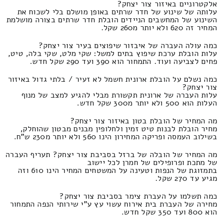
אלקטרוניים באיזור צור יצחק?
עלותה של שינוע של חדר שרתים באופן מושלם בלי לשכוח את
השינוע של המחשבים הניידים הובלת חדר שרתים בצורה מושלמת
המחיר זה 620 ולא יותר מ260 שקל.
כמה עולה העברה של איבזור שיפוצים בעיר צור יצחק?
עלות הובלת ערכת שיפוץ בתים למשל: שקי מלט, שקי בלה, טיט,
פחים לצביעה ועוד. התמחור הוא 390 ועד 290 שקל חדש.
כמה נשלם על הובלת ארונית חשמל לא זעיר / בלתי גדול באיזור
צור יצחק?
עלות העברה של ארונית תקשורת מבלי להגיע למצב של מנוף
העלות הוא 500 ולא יותר מ300 שקל חדש.
מה המחיר של הובלת בטון באיזור צור יצחק?
מחיר הובלת לבנות טיט זמין ולחלופין מבנים מבטון שהוחלק,
בשילוב העמסה ופריקה המחירון הינו 560 ולא יותר מ230 ש"ח.
מה המחיר של הובלה של ברזל בסביבת צור יצחק? תעריף העברה
של מתכת ופרופילים של חמרן לכל יישוב
בתמזוגת של הנפות וטעינה על המשטחים המחיר הינו 610 וזה
מגיע עד 270 שקל.
כמה תשלמו על העברת צימר בסביבת צור יצחק?
מחירה של העברת בית אירוח עשוי עץ ע"י שירותי הנפה התמחור
הוא 800 ועד 350 שקל חדש.