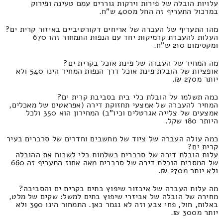
עלויות הובלה של פירות וירקות גוררים עמם טעינה ופירוק
במרכול התעריף זה החל מ400 ש"ח.
מהו התעריף של העברה של אריחים דקורטיביים באיזור קרית ים?
העלות להעברת קרמיקות יחד עם הנפות התמחור זהו 670
ומקסימום 210 ש"ח.
מה המחיר של העברה של פינת אוכל בקרית ים?
אופציות של הובלת פינת אוכל דרך הנפות המחיר הינו 540 ולא
יותר מ270 ₪.
כמה תשלמו על הובלת כלי בית בסביבת קרית ים?
המחיר להעברה של אמצעי תחזוקת דירה (אפראטים של מאכלים,
אמצעים של צלייה אגרטלים וכיו"ב) המחירון הוא 350 ולכל
היותר 180 שקל.
כמה עולה העברה של ציוד של מחשבים וחדרים של סרברים בעיר
קרית ים?
עלות הובלת דירה של סרברים בשלמות בלי לשכוח את ההובלה
של המסכים הובלת דירה של סרברים מאה אחוז התעריף זה 660
ולא יותר מ270 ₪.
מה עלות העברה של איבזור שיפוץ בתים בקרית ים והסביבה?
מחירה של הובלה של אביזרי שיפוץ בתים למשל: שקים של מלט,
באלות, חול, פחי צבע וזה לא נגמר כאן. התמחור הינו 390 ולא
יותר מ300 ₪.