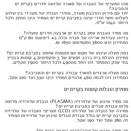
מהו התעריף של העברה של תאגיד שלושה חדרים בקרית ים
והסביבה?
יחד עם פירוק והרכבת משרד, מחירי הובלה של משרדי בין שלוש
לשלוש וחצי חדרי שינה בסביבת קרית ים המחיר הינו 2700 ולכל
היותר 1240 ש"ח.
מה מחיר העברת עסק בקרית ים ארבעה חדרים ומעלה?
בזיווג עבודות אריזה של חברה וכלה ב# דיסטנס 60 ק"מ
המחירון הוא 3800 ומקסימום 1850 ₪.
כמה תעלה שינוע של מקום עם מקומות אחסון בסביבת קרית ים?
מחירון הובלת בית ברכב חפצים של 3 ומקסימום 4 קומות בבניין
בתי עסק התמחור זהו החל מ4900 ולכל היותר 7900 שקלים.
כמה תעלה ארגזים למארז עבודה בקרית ים והסביבה?
המחירון זהו לכמה 460 ארגזים המחיר הינו 330 ועד 220 שקל.
מחירון הובלות קטנות בקרית ים
מה מחיר שינוע של טלוויזיה (PLASMA) הובלת טלוויזיה פלזמה
פלוס עבודת סבלים בסביבת קרית ים?
מחירה של הובלה של טלויזיה (LCD) תעריפי העברה של טלויזיה
בסביבת קרית ים כולל עבודת סבלים שינוע של טלויזיות המחיר
זה 280 שקל ועד 190 שקל.
מה מחיר שינוע של פריג'ידרים באיזור קרית ים?