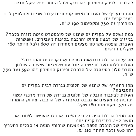
להרכיב ולפרק המחירון זהו 410 ולכל היותר 200 שקל חדש.
מהו התעריף של העברת מיטת קומותיים עבור שניים ולחלופין ל-1
בעיר קרית ים?
המחירון זה 330 ומקסימום 190 ש"ח.
כמה נשלם על בקרית ים שינוע של סובסטרט מיטה זוגית בלבד?
במיזוג של לבצע פירוק והרכבה בסיפוח מעבירים, ואפשרות
העברת קופסה מקרטון מצעים המחירון זה 600 ולכל היותר 180
שקלים חדשים.
מה עלות הובלת כורסאות כמו שהוא בקרית ים והסביבה?
העלות פלוס מערכת ישיבה יחד עם טלויזיות שיש בה שולחן
מתכת סלון בסינתזה של הרכבה ופירוק המחירון זהו 590 ועד 330
ש"ח.
מהו התעריף של שינוע של חלונית נגררת לבית בקרית ים
והסביבה?
העלות לבעבור הובלה של חלונית נגררת של חדר מרכזי עשוי
זכוכית או מעצים או מגבס בסינתזה של הרכבה ופירוק התמחור
זה 370 ומקסימום 180 שקל.
מה מחיר הובלת ספה בשביל הפינה או כזו שאפשר לפתוח או
מושב ל-2 בסביבת קרית ים?
תעריף של הובלת הספה באמצעות שירותי הנפה או סבלים התעריף
זהו 360 ולכל היותר 210 ₪.