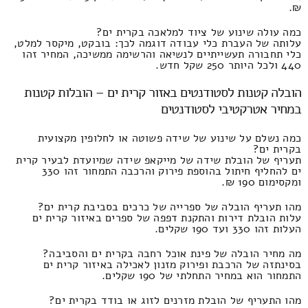
₪.
כמה עולה שינוע של ציוד למלאכה בקרית ים?
עלותה של העברת כלי עבודה דוגמה לכך: בובקט, מיקסר למלט,
כלי תחבורה תעשייתיים לנשיאה והרשימה ממשיכה, המחיר זהו
440 ולכל היותר 250 שקל חדש.
הובלה קטנות לסטודנטים באזור קרית ים – הובלות קטנות
במחיר אטרקטיבי לסטודנטים
כמה נשלם על שינוע של שידה פשוטה או לחלופין מקצועית
בקרית ים?
תעריף של הובלת שידה של מייקאפ שידה שמיועדת לבעיר קרית
ים להחליף חיתול בהוספת פירוק והרכבה התמחור זהו 330
ומקסימום 190 ₪.
מהו תעריף הובלה של ספרייה של כרכים בסביבת קרית ים?
עלות הובלת דירות והתקנת דפפה של ספרים באיזור קרית ים
העלות זהו 330 ועד 190 שקלים.
מה מחיר הובלה של פינת אוכל רחבה בקרית ים והסביבה?
בסינתזה של הרכבת ופירוק מזנון לאכילה באיזור קרית ים
התמחור הוא במחיר התחלתי של 190 שקלים.
מהו התעריף של הובלת מזרנים לזוג או בודד בקרית ים?