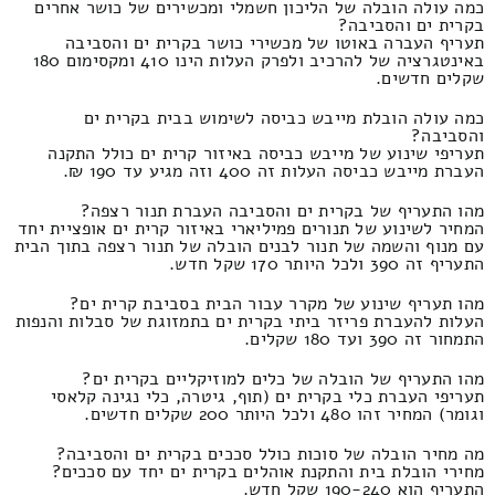
כמה עולה הובלה של הליכון חשמלי ומכשירים של כושר אחרים
בקרית ים והסביבה?
תעריף העברה באוטו של מכשירי כושר בקרית ים והסביבה
באינטגרציה של להרכיב ולפרק העלות הינו 410 ומקסימום 180
שקלים חדשים.
כמה עולה הובלת מייבש כביסה לשימוש בבית בקרית ים
והסביבה?
תעריפי שינוע של מייבש כביסה באיזור קרית ים כולל התקנה
העברת מייבש כביסה העלות זה 400 וזה מגיע עד 190 ₪.
מהו התעריף של בקרית ים והסביבה העברת תנור רצפה?
המחיר לשינוע של תנורים פמיליארי באיזור קרית ים אופציית יחד
עם מנוף והשמה של תנור לבנים הובלה של תנור רצפה בתוך הבית
התעריף זה 390 ולכל היותר 170 שקל חדש.
מהו תעריף שינוע של מקרר עבור הבית בסביבת קרית ים?
העלות להעברת פריזר ביתי בקרית ים בתמזוגת של סבלות והנפות
התמחור זה 390 ועד 180 שקלים.
מהו התעריף של הובלה של כלים למוזיקליים בקרית ים?
תעריפי העברת כלי בקרית ים (תוף, גיטרה, כלי נגינה קלאסי
וגומר) המחיר זהו 480 ולכל היותר 200 שקלים חדשים.
מה מחיר הובלה של סוכות כולל סככים בקרית ים והסביבה?
מחירי הובלת בית והתקנת אוהלים בקרית ים יחד עם סככים?
התעריף הוא 190-240 שקל חדש.