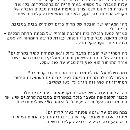
עלות העברה של מקפיא בעיר קרית ים בהתפרקדות בלי עוד
השכרת מנוף אם ישנו צורך בסיפוח עבודת סבלים הובלה של
מקפיא התמחור זהו 390 ולא יותר ממאתיים שקלים חדשים.
מהו התעריף של הובלה של מדיח כלים לשימוש בבית בסביבת
קרית ים?
תעריף למען הובלת בית והרכבה ופירוק של מכונת הדחת הכלים –
כולל מלאכת סבלים מבלי הנפות עבודת סחיבה התמחור זה 400
ולכל היותר 190 שקל חדש.
מה המחיר של הובלת מרבד גדול ו/או שטיחון לקיר בקרית ים?
בסינתזה של היסב השטיחון והסרה מעל קיר דירתכם אם ישנו
צורך התמחור הוא 310 וזה מגיע עד 210 שקל.
כמה נשלם על הובלת מכונת כביסה באיזור קרית ים?
העלות להובלת מכונת כביסה בעיר קרית ים באמצעות הנפות
המחירון זה 350 וזה מגיע עד 180 שקלים.
מהי עלות העברה של ארגזים וקופסאות בעיר קרית ים?
תכנון הקופסאות ומעבר כולל במשרדים בסביבת קרית ים שיש אך
ורק מדרגות העלות זה 290 ולכל היותר 180 שקלים חדשים.
כמה נשלם על שינוע פסנתר בעיר קרית ים?
מחירי העברת פסנתר קיר או כנף בקרית ים עם הנפות המחירון
הוא 540 וזה מגיע עד 240 שקלים חדשים.