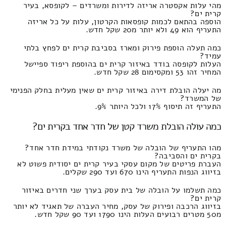
מהי עלות אקסטרה אריזה לדירות ומשרדים – לקופסא, בעיר
קרית ים?
הוספה בהתאם לכמות קופסאות הקרטון, עלות על כל אריזה
התעריף הוא 49 ולא יותר מ20 שקל חדש.
כמה תעלה הוספת פירוק ומארז בסביבת קרית ים לפחץ בלתי
עמיד?
העלות לקופסה בודד באיזור קרית ים בהוספת ריפוד ספיישל
המחיר זהו 53 ומקסימום 28 שקל חדש.
מה יעלה הובלת דירה באיזור קרית ים שאין מעלית בחלק הפנימי
של המשרד?
התעריף זה תיסוף 17% ולכל היותר 9%.
כמה עולה הובלת משרד קטן של חדר אחד בקרית ים?
מהו התעריף של הובלה של משרד נקודתי במידת חדר אחד?
בקרית ים והסביבה?
העברת פריטים של מקום עסקי בעיר קרית ים יסודית פשוט לא
בזיווג הנפות התעריף הינו 670 ועד 290 שקלים.
כמה תשלמו על הובלה של בית עסק בערך שני חדרים באיזור
קרית ים?
בזיווג הרכבה ופירוק של עסק, מחיר העברה של תאגיד לא יותר
מ50 מטרים רבועים העלות הינו 1790 ועד 90 שקל חדש.