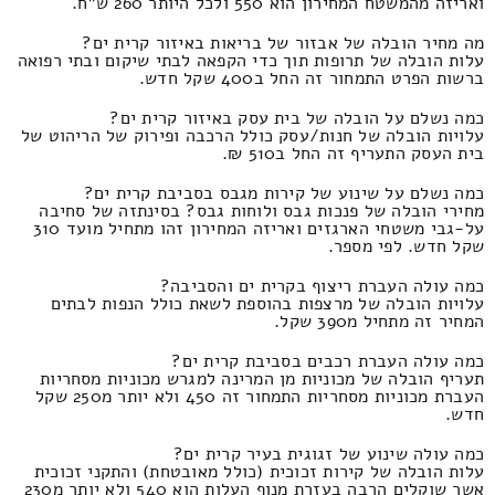
ואריזה מהמשטח המחירון הוא 550 ולכל היותר 260 ש"ח.
מה מחיר הובלה של אבזור של בריאות באיזור קרית ים?
עלות הובלה של תרופות תוך כדי הקפאה לבתי שיקום ובתי רפואה
ברשות הפרט התמחור זה החל ב400 שקל חדש.
כמה נשלם על הובלה של בית עסק באיזור קרית ים?
עלויות הובלה של חנות/עסק כולל הרכבה ופירוק של הריהוט של
בית העסק התעריף זה החל ב510 ₪.
כמה נשלם על שינוע של קירות מגבס בסביבת קרית ים?
מחירי הובלה של פנכות גבס ולוחות גבס? בסינתזה של סחיבה
על-גבי משטחי הארגזים ואריזה המחירון זהו מתחיל מועד 310
שקל חדש. לפי מספר.
כמה עולה העברת ריצוף בקרית ים והסביבה?
עלויות הובלה של מרצפות בהוספת לשאת כולל הנפות לבתים
המחיר זה מתחיל מ390 שקל.
כמה עולה העברת רכבים בסביבת קרית ים?
תעריף הובלה של מכוניות מן המרינה למגרש מכוניות מסחריות
העברת מכוניות מסחריות התמחור זה 450 ולא יותר מ250 שקל
חדש.
כמה עולה שינוע של זגוגית בעיר קרית ים?
עלות הובלה של קירות זכוכית (כולל מאובטחת) והתקני זכוכית
אשר שוקלים הרבה בעזרת מנוף העלות הוא 540 ולא יותר מ230