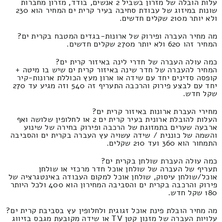
עלות הובלה של מזרון בשביל 2 אנשים, בודד, מזרון מחברות
שונות במיזוג של עבודת סחיבה בעיר קרית ים המחיר הוא 230
ולא יותר מ210 שקלים חדשים.
מה מחיר העברה ופירוק של ארונות-בגדים המטבח בקרית ים?
המחיר זהו 620 ולא יותר מ270 שקלים חדשים.
כמה עולה העברה של חדרי לינה באיזור קרית ים?
המחיר להעברה של חדר שינה באיזור קרית ים שיש בו מיטה +
קופסה סדינים יחד עם שידה או ארון מעץ הכוללת ארונות-קיר
יחד עם לבצע פירוק והרכבה התעריף זה 540 וזה מגיע עד 270
שקל חדש.
מחירי העברת ארונות באיזור קרית ים?
העלות להובלת ארונית בעיר קרית ים 2 או לחלופין שלושה ואף
ארבעה שערים בתמזוגת של הרכבה ופירוק בחירה של שינוע
והשמה של כוננית / שידה עשויה עץ העברה בקרית ים והסביבה
התמחור הוא 360 ועד 210 שקלים.
כמה עולה העברת שולחן בקרית ים?
תעריף של העברה של שולחן אוכל חדר מרכזי או שולחן
אוכל/שולחן עיסוק, שולחן אוכל למקום העבודה באינטגרציה של
פירוק והרכבה בקרית ים והסביבה המחירון הוא 400 ולכל היותר
180 שקל חדש.
מה מחיר הובלת פינת אוכל זגוגית ולחלופין עץ בסביבת קרית ים?
עלויות העברה של מזנון קטן TV או שידה מקובעת מגבס בזיווג