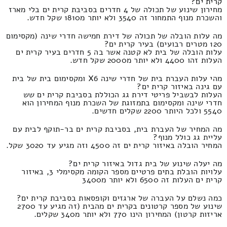
קרית ים?
מחירון שינוע של תכולה של 4 חדרים בסביבת קרית ים בלי מארז
והשכרת מנוף התמחור זה 3540 ולא יותר מ1810 שקל חדש.
מה עלות הובלה של תכולה של דירת חמישה חדרי שינה (מקסימום
120 מטרים רבועים) בעיר קרית ים?
עלות הובלה של בית לא קטנה אשר בה 5 חדרים בעיר קרית ים
העלות זהו 4400 ולא יותר מ2000 שקל חדש.
מהי עלות העברת בית של חדרי שינה X6 ומקסימום בית של בית
עם גינה באיזור קרית ים?
העלות לבשביל פריטי דירת גג הכוללת בסביבת קרית ים שש
חדרי שינה ומקסימום בתמזוגת של השכרת מנוף המחירון הוא
5540 ולכל היותר 2200 שקלים חדשים.
מה המחיר של העברת בית, בסביבת קרית ים בר-תוקף לבית עם
עליית גג כולל מנוף?
המחיר הובלה באיזור קרית ים זה 4500 וזה מגיע עד 3020 שקל.
מה יעלה שינוע של בית גדול באיזור קרית ים?
עלויות הובלת בתים פרטיים מספר הקומה מקסימלי 3, באיזור
קרית ים העלות זה 6500 ולא יותר מ3400
כמה נשלם על העברה של ארגזים וקופסאות בסביבת קרית ים?
שינוע של מספר קרטונים בקרית ים מהבית (זה מגיע עד 2700
אריזות קרטון) המחירון הינו 770 ולא יותר מ340 שקלים.