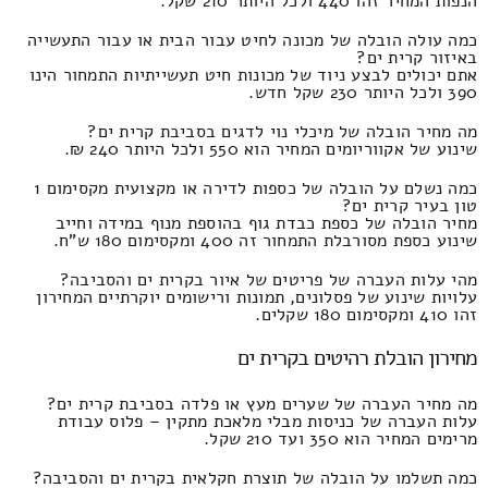
הנפות המחיר זהו 440 ולכל היותר 210 שקל.
כמה עולה הובלה של מכונה לחיט עבור הבית או עבור התעשייה
באיזור קרית ים?
אתם יכולים לבצע ניוד של מכונות חיט תעשייתיות התמחור הינו
390 ולכל היותר 230 שקל חדש.
מה מחיר הובלה של מיכלי נוי לדגים בסביבת קרית ים?
שינוע של אקווריומים המחיר הוא 550 ולכל היותר 240 ₪.
כמה נשלם על הובלה של כספות לדירה או מקצועית מקסימום 1
טון בעיר קרית ים?
מחיר הובלה של כספת כבדת גוף בהוספת מנוף במידה וחייב
שינוע כספת מסורבלת התמחור זה 400 ומקסימום 180 ש"ח.
מהי עלות העברה של פריטים של איור בקרית ים והסביבה?
עלויות שינוע של פסלונים, תמונות ורישומים יוקרתיים המחירון
זהו 410 ומקסימום 180 שקלים.
מחירון הובלת רהיטים בקרית ים
מה מחיר העברה של שערים מעץ או פלדה בסביבת קרית ים?
עלות העברה של כניסות מבלי מלאכת מתקין – פלוס עבודת
מרימים המחיר הוא 350 ועד 210 שקל.
כמה תשלמו על הובלה של תוצרת חקלאית בקרית ים והסביבה?