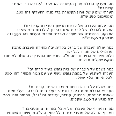
מהו תעריף הובלת ארון תקשורת לא זעיר ו/או לא רב באיזור
קרית ים?
תעריף שינוע של ארון תקשורת בלי מנוף התעריף זהו 480
ומקסימום 280 ש"ח.
מהי עלות העברה של לבנות מבטון בסביבת קרית ים?
העלות להובלה של לבנות טיט בהיכון / לבנות טיט שעבר
החלקה, בסינתזה של טעינה ואריזה ופירוק העלות זהו 590 וזה
מגיע עד 240 ש"ח.
כמה עולה העברה של ברזל בקרית ים? מחירון העברת מתכת
ופרופילים של חמרן לכל יעד
פלוס שירותי הנפה והרמה ע"ג המרצפות התעריף זה 610 ולא יותר
מ240 שקלים חדשים.
כמה נשלם על העברה של בית נופש בעיר קרית ים?
העלות לשינוע של בקתת נופש עשוי עץ עם מנוף המחיר זהו 800
ולכל היותר 360 שקל.
כמה נשלם על הובלת חיות מחמד באיזור קרית ים?
תעריפי הובלת חיות בית לדוגמה: בעלי חיים לדירה, בעלי חיים
שאינם מבויתים, בהמות, עגלים, עיירים וכו' וכו', המחיר הינו 760
וזה מגיע עד 440 שקלים.
מהו התעריף של העברה של אוכל בקרית ים והסביבה?
תעריף הובלה של מוצרי מזון כולל סחיבה ע"ג מרצפות ומשטחים