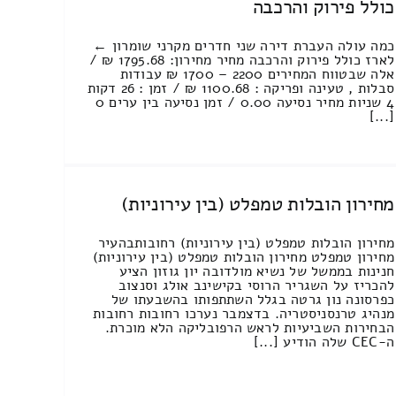
כולל פירוק והרכבה
כמה עולה העברת דירה שני חדרים מקרני שומרון ←
לארז כולל פירוק והרכבה מחיר מחירון: 1795.68 ₪ /
אלה שבטווח המחירים 2200 – 1700 ₪ עבודות
סבלות , טעינה ופריקה : 1100.68 ₪ / זמן : 26 דקות
4 שניות מחיר נסיעה 0.00 / זמן נסיעה בין ערים 0
[...]
מחירון הובלות טמפלט (בין עירוניות)
מחירון הובלות טמפלט (בין עירוניות) רחובותבהעיר
מחירון טמפלט מחירון הובלות טמפלט (בין עירוניות)
חנינות בממשל של נשיא מולדובה יון גוזון הציע
להכריז על השגריר הרוסי בקישינב אולג וסנצוב
כפרסונה נון גרטה בגלל השתתפותו בהשבעתו של
מנהיג טרנסניסטריה. בדצמבר נערכו רחובות רחובות
הבחירות השביעיות לראש הרפובליקה הלא מוכרת.
ה-CEC שלה הודיע [...]